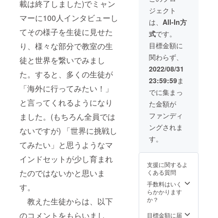
載は終了しました)でミャン
分程
ラウド
ジェクト
度、20
ファン
マーに100人インタビューし
名程度)
ディン
は、
All-In方
・今後
グの状
てその様子を生徒に見せた
式
です。
の教育
況やプ
につい
ロジェ
り、様々な部分で教室の生
目標金額に
て、留
クトの
関わらず、
学・
進捗を
徒と世界を繋いでみまし
キャリ
報告し
2022/08/31
た。すると、多くの生徒が
ア相
ます) ・
23:59:59
ま
談、海
HPに名
「海外に行ってみたい！」
外大学
前を掲
でに集まっ
院留
載させ
と言ってくれるようになり
た金額が
学、
て頂き
エッセ
ます。
ファンディ
ました。(もちろん全員では
イの書
(掲載期
ングされま
き方、
間1年
ないですが) 「世界に挑戦し
強みの
間、ロ
す。
てみたい」と思うようなマ
見つけ
ゴ掲載
方など
可能、
インドセットが少し育まれ
何でも
フォン
支援に関するよ
ざっく
トサイ
たのではないかと思いま
くある質問
ばらん
ズ 20pt)
に中村
・留学
手数料はいく
す。
柾と1対
報告会
らかかります
1で話し
参加券
か？
教えた生徒からは、以下
ましょ
(2023年
う。
4月上
のコメントをもらいまし
目標金額に届