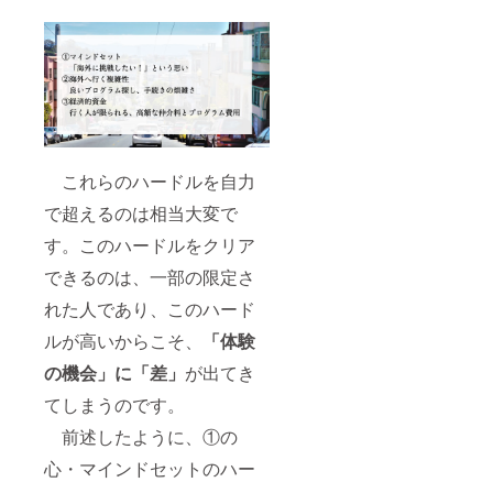
をお届
けしま
す！) ・
スタン
フォー
ド大学
に来て
くだ
さった
方は現
これらのハードルを自力
地で実
際に
で超えるのは相当大変で
キャン
パスツ
す。このハードルをクリア
アーを
させて
できるのは、一部の限定さ
頂きま
れた人であり、このハード
す。 ・
スタン
ルが高いからこそ、
「体験
フォー
ド留学
の機会」に「差」
が出てき
座談会
＋オン
てしまうのです。
ライン
キャン
前述したように、①の
パスツ
心・マインドセットのハー
アー参
加券(ス