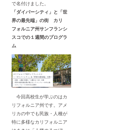
ア相
で名付けました。
談、海
「ダイバーシティ」と「世
外大学
院留
界の最先端」の街 カリ
学、
エッセ
フォルニア州サンフランシ
イの書
き方、
スコでの１週間のプログラ
強みの
見つけ
ム
方など
何でも
ざっく
ばらん
に中村
柾と話
しま
しょ
う。 ・
直接お
礼に伺
今回高校生が学ぶのはカ
わせて
リフォルニア州です。アメ
もらい
ます。
リカの中でも民族・人種が
・
「ワー
特に多様なカリフォルニア
ルド寺
子屋」