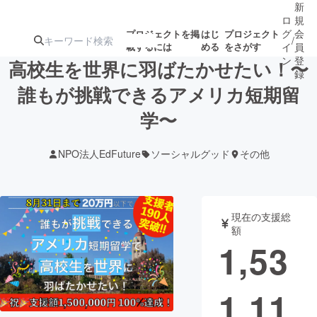
新
ロ
規
グ
会
プロジェクトを掲
はじ
プロジェクト
/
載するには
める
をさがす
イ
員
ン
登
高校生を世界に羽ばたかせたい！〜
録
誰もが挑戦できるアメリカ短期留
学〜
人気のプロ
注目のリ
注目の新着プロ
募集終了が近いプ
もうすぐ公開
ジェクト
ターン
ジェクト
ロジェクト
されます
NPO法人EdFuture
ソーシャルグッド
その他
アート・写真
音楽
現在の支援総
テクノロジー・ガジェット
ゲーム・サ
額
1,53
映像・映画
書籍・雑誌
1,11
ビジネス・起業
チャレンジ