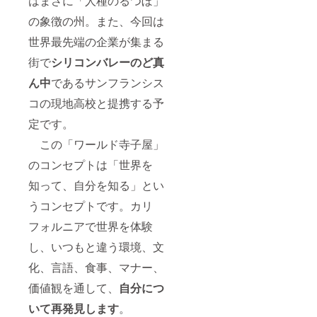
はまさに「人種のるつぼ」
特別サ
ポー
の象徴の州。また、今回は
ター任
命。高
世界最先端の企業が集まる
校生へ
街で
シリコンバレーのど真
激励の
言葉を
ん中
であるサンフランシス
事前研
修会で
コの現地高校と提携する予
ぜひお
願いし
定です。
ます。
ぜひ、
この「ワールド寺子屋」
海外に
のコンセプトは「世界を
挑戦す
る高校
知って、自分を知る」とい
生を一
緒に増
うコンセプトです。カリ
やしま
しょ
フォルニアで世界を体験
う！
※HPに
し、いつもと違う環境、文
名前の
化、言語、食事、マナー、
掲載を
希望さ
価値観を通して、
自分につ
れない
方は備
いて再発見します
。
考欄に