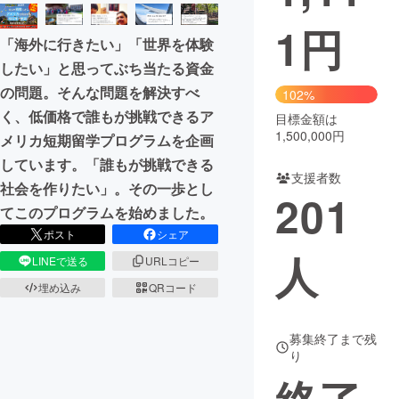
1
円
まちづくり・地域活性化
「海外に行きたい」「世界を体験
したい」と思ってぶち当たる資金
CAMPFIRE for Social Good
CAMPFIRE Creation
の問題。そんな問題を解決すべ
102%
く、低価格で誰もが挑戦できるア
CAMPFIREふるさと納税
machi-ya
コミュニティ
目標金額は
1,500,000円
メリカ短期留学プログラムを企画
しています。「誰もが挑戦できる
支援者数
社会を作りたい」。その一歩とし
201
てこのプログラムを始めました。
ポスト
シェア
人
LINEで送る
URLコピー
埋め込み
QRコード
募集終了まで残
り