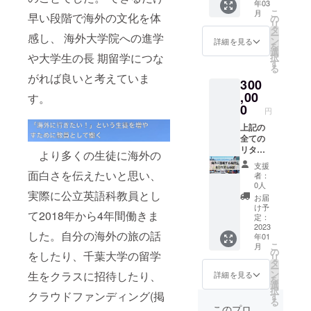
年03
加券(ス
ズ 15pt)
こ
月
早い段階で海外の文化を体
タン
の
※HPに
リ
フォー
タ
名前の
ー
感し、 海外大学院への進学
ド留学
ン
掲載を
詳細を見る
を
中の中
選
希望さ
や大学生の長 期留学につな
択
村柾
す
れない
る
が、留
方は備
がれば良いと考えていま
300
学の
考欄に
Q&Aや
,00
す。
その旨
現地の
0
をご記
円
留学の
載くだ
様子を
上記の
さい。
伝えま
全ての
す！ま
リター
より多くの生徒に海外の
た、
ンを贈
支援
キャン
呈させ
面白さを伝えたいと思い、
者：
パス、
て頂き
0人
実際に公立英語科教員とし
寮、建
ます。
お届
物をオ
・留学
け予
て2018年から4年間働きま
ンライ
支援者
定：
ンで生
ライン
2023
した。自分の海外の旅の話
年01
配信し
オープ
こ
月
ます。
ン
の
をしたり、千葉大学の留学
リ
2022年
チャッ
タ
ー
10月、
トグ
ン
生をクラスに招待したり、
詳細を見る
を
オンラ
ループ
選
択
イン、
ご招
クラウドファンディング(掲
す
る
90~120
待。(ク
このプロ