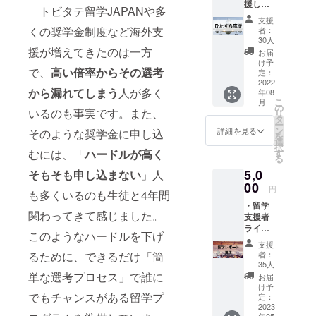
援した
載させ
い。日
トビタテ留学JAPANや多
い」と
て頂き
程や相
支援
いう方
ます。
談手段
くの奨学金制度など海外支
者：
のプラ
(掲載期
(オフラ
30人
ンで
援が増えてきたのは一方
間1年
インor
お届
す。 お
間、ロ
オンラ
け予
で、
高い倍率からその選考
気持ち
ゴ掲載
定：
イン)か
を全力
2022
可能、
は要相
から漏れてしまう
人が多く
年08
で受け
フォン
談にな
こ
月
止めさ
トサイ
の
りま
いるのも事実です。また、
リ
せてい
ズ 10pt)
タ
す。相
ー
ただき
・留学
ン
談は
詳細を見る
そのような奨学金に申し込
を
ます。
報告会
選
2022年
択
参加券
むには、「
ハードルが高く
す
8月~12
る
(2023年
月を想
5,0
そもそも申し込まない
」人
4月上
定して
00
旬、オ
いま
円
も多くいるのも生徒と4年間
ンライ
す。
・留学
ン、
関わってきて感じました。
支援者
90~120
ライン
分程度)
このようなハードルを下げ
オープ
※HPに
支援
ン
名前の
るために、できるだけ「簡
者：
チャッ
掲載を
35人
トグ
単な選考プロセス」で誰に
希望さ
お届
ループ
れない
け予
でもチャンスがある留学プ
ご招
定：
方は備
待。(ク
2023
考欄に