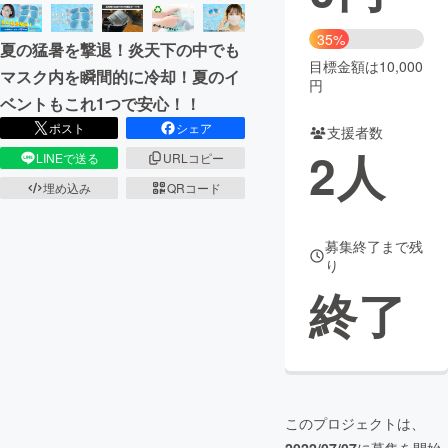
まちづくり・地域活性化
35%
夏の猛暑を撃退！炎天下の中でも
目標金額は10,000
マスク内を瞬間的に冷却！夏のイ
円
CAMPFIRE for Social Good
CAMPFIRE Creation
ベントもこれ1つで安心！！
CAMPFIREふるさと納税
machi-ya
コミュニティ
ポスト
シェア
支援者数
2
人
LINEで送る
URLコピー
埋め込み
QRコード
募集終了まで残
り
終了
このプロジェクトは、