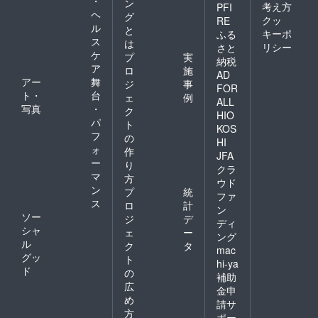
・
ン
考え方
PFI
ヘ
グ
クッ
RE
ル
と
キーポ
ふる
ス
は
リシー
さと
ケ
プ
実
納税
ア
ロ
施
AD
アー
舞
ジ
事
FOR
ト・
台
ェ
例
ALL
写真
・
ク
HIO
パ
ト
KOS
フ
の
HI
ォ
作
JFA
ー
り
クラ
マ
方
ウド
ン
プ
統
ファ
ス
ロ
計
ン
ソー
ジ
デ
ディ
シャ
ェ
ー
ング
ル
ク
タ
mac
グッ
ト
hi-ya
ド
の
補助
広
金申
め
請サ
方
ポー