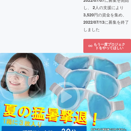
2022/07/07
に募集を開始
し、
2
人の支援により
3,520
円の資金を集め、
2022/07/13
に募集を終了
しました
もう一度プロジェク
トをやってほしい