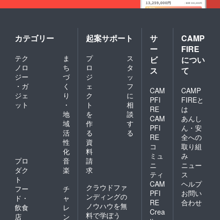
カテゴリー
起案サポート
サ
CAMP
ー
FIRE
テク
ま
プ
ス
ビ
につい
ノロ
ち
ロ
タ
ス
て
ジー
づ
ジ
ッ
・ガ
く
ェ
フ
CAM
CAMP
ジェ
り
ク
に
PFI
FIREと
ット
・
ト
相
RE
は
地
を
談
CAM
あんし
域
作
す
PFI
ん・安
活
る
る
RE
全への
性
資
コ
取り組
化
料
ミュ
み
プロ
音
請
ニ
ニュー
ダク
楽
求
ティ
ス
ト
CAM
ヘルプ
クラウドファ
フー
チ
PFI
お問い
ンディングの
ド・
ャ
RE
合わせ
ノウハウを無
飲食
レ
Crea
料で学ぼう
店
ン