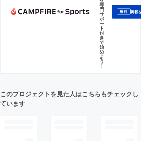
専
門
掲載
無料
サ
ポ
ー
ト
付
き
で
始
め
よ
う
！
このプロジェクトを見た人はこちらもチェックし
ています