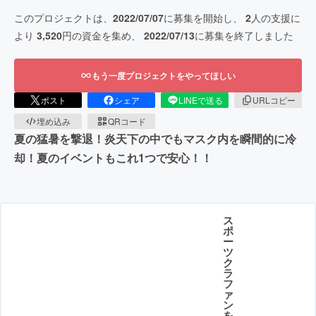
このプロジェクトは、
2022/07/07
に募集を開始し、
2
人の支援に
より
3,520
円の資金を集め、
2022/07/13
に募集を終了しました
もう一度プロジェクトをやってほしい
ポスト
シェア
LINEで送る
URLコピー
埋め込み
QRコード
夏の猛暑を撃退！炎天下の中でもマスク内を瞬間的に冷
却！夏のイベントもこれ1つで安心！！
ス
ポ
ー
ツ
ク
ラ
フ
ァ
ン
を