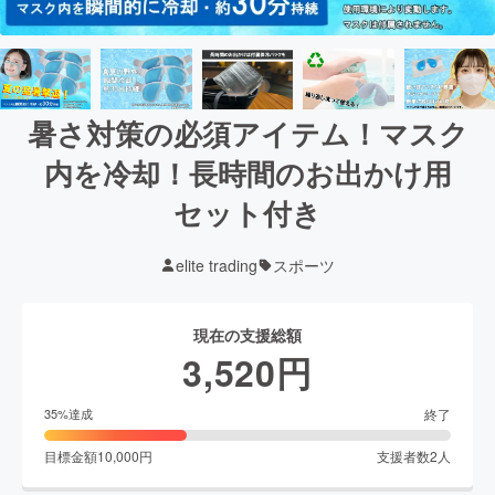
暑さ対策の必須アイテム！マスク
内を冷却！長時間のお出かけ用
セット付き
elite trading
スポーツ
現在の支援総額
3,520
円
終了
35
%達成
目標金額
10,000
円
支援者数
2
人