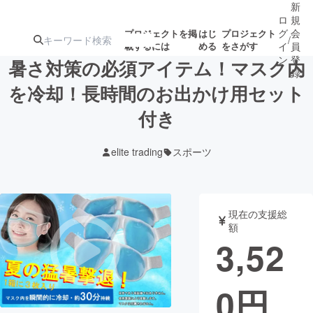
新
ロ
規
グ
会
プロジェクトを掲
はじ
プロジェクト
/
載するには
める
をさがす
イ
員
ン
登
暑さ対策の必須アイテム！マスク内
録
を冷却！長時間のお出かけ用セット
付き
人気のプロ
注目のリ
注目の新着プロ
募集終了が近いプ
もうすぐ公開
ジェクト
ターン
ジェクト
ロジェクト
されます
elite trading
スポーツ
アート・写真
音楽
現在の支援総
テクノロジー・ガジェット
ゲーム・サ
額
3,52
映像・映画
書籍・雑誌
0
円
ビジネス・起業
チャレンジ