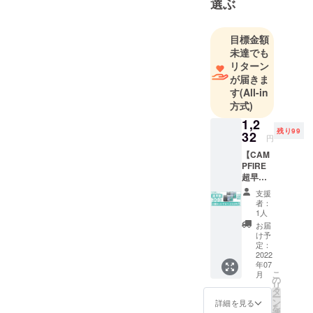
選ぶ
投資も含め
コミュニ
ケーション
目標金額
を密に取り
未達でも
リターン
ながら企
が届きま
画・開発・
す
(All-in
輸入事業を
方式)
行っており
1,2
ます。
残り99
32
円
電子デバイ
【CAM
スは日々進
PFIRE
化し、より
超早
割・
便利で使い
支援
30%OF
者：
やすい製品
F】2個
1人
が次々と開
セット
お届
で
発されてお
け予
￥1,232
定：
ります。
円（税
2022
年07
それらの情
込）
こ
月
100名様
の
報をいち早
リ
限定！
タ
くキャッチ
ー
ン
詳細を見る
を
し、皆様に