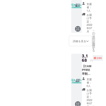
35%OF
お届けして
支援
F】4個
者：
おります。
セット
1人
ぜひエリー
で
お届
￥2,288
け予
ト貿易の活
円（税
定：
動をご支援
込） 50
2022
年07
名様限
の程何卒宜
こ
月
定！
の
しくお願い
リ
タ
ー
申し上げま
ン
詳細を見る
を
す。
選
択
す
る
3,1
残り50
68
円
【CAM
PFIRE
早割・
40%OF
支援
F】6個
者：
セット
0人
で
お届
￥3,168
け予
円（税
定：
込） 50
2022
年07
名様限