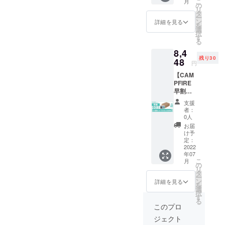
こ
月
定！
の
リ
タ
ー
ン
詳細を見る
を
選
択
す
る
8,4
残り30
48
円
【CAM
PFIRE
早割・
60%OF
支援
F】24個
者：
セット
0人
で
お届
￥8,448
け予
円（税
定：
込） 30
2022
年07
名様限
こ
月
定！
の
リ
タ
ー
ン
詳細を見る
を
選
択
す
る
このプロ
ジェクト