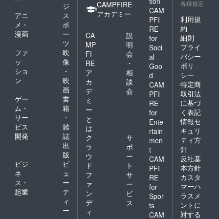
tion
各種規定
CAMPFIRE
ジ
CAM
アカデミー
アニ
ス
利用規
PFI
メ・
ポ
約
RE
漫画
ー
CA
説
細則
for
ツ
MP
明
プライ
Soci
ファ
映
FI
会
バシー
al
ッ
像
RE
・
ポリ
Goo
ショ
・
ア
相
シー
d
ン
映
カ
談
特定商
CAM
画
デ
会
取引法
PFI
ゲー
書
ミ
に基づ
RE
ム・
籍
ー
く表記
for
サー
・
と
情報セ
Ente
ビス
雑
は
キュリ
rtain
開発
誌
ク
サ
ティ方
men
出
ラ
ポ
針
t
版
ウ
ー
反社基
CAM
ビジ
ビ
ド
ト
本方針
PFI
ネ
ュ
フ
サ
カスタ
RE
ス・
ー
ァ
ー
マーハ
for
起業
テ
ン
ビ
ラスメ
Spor
ィ
デ
ス
ントに
ts
ー
ィ
対する
CAM