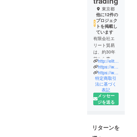
trading
東京都
他に12件の
プロジェク
トを掲載し
ています
有限会社エ
リート貿易
は、約30年
前から東
http://elite-trading.co.jp
京・上海・
https://www.instagram.com/elitetrading_ec
香港の3拠点
https://www.youtube.com/channel/UCynXdM8iFIexBsYJ2D5DAoA
特定商取引
にてその時
法に基づく
代にあっ
表記
た”優れた楽
メッセー
しい”生活雑
ジを送る
貨を中心
に、日々海
外の提携工
場との資本
リターンを
提携や事業