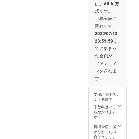
は、
All-In方
式
です。
目標金額に
関わらず、
2022/07/13
23:59:59
ま
でに集まっ
た金額が
ファンディ
ングされま
す。
支援に関するよ
くある質問
手数料はいく
らかかります
か？
目標金額に届
かなかった場
合どうなりま