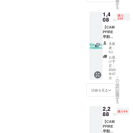
選
択
す
お届けした
る
いと常々想
1,4
残り
08
いながら
200
円
日々活動し
【CAM
PFIRE
ておりま
早割・
す。
20%OF
支援
弊社は国内
F】2個
者：
セット
外のパート
0人
で
お届
ナーとそれ
￥1,408
け予
ぞれが持つ
円（税
定：
込）
2022
チャネルを
年07
200名様
活かし、お
こ
月
限定！
の
リ
客様の多様
タ
ー
ン
詳細を見る
なニーズ、
を
選
択
ライフスタ
す
る
イルに合わ
2,2
せ多様性、
残り49
88
円
利便性のあ
【CAM
る商品・
PFIRE
サービスを
早割・