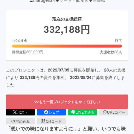
marugen24
フード・飲食店
三重県
現在の支援総額
332,188
円
終了
110
%達成
目標金額
300,000
円
支援者数
28
人
このプロジェクトは、
2022/07/05
に募集を開始し、
28
人の支援
により
332,188
円の資金を集め、
2022/08/24
に募集を終了しま
した
もう一度プロジェクトをやってほしい
ポスト
シェア
LINEで送る
URLコピー
埋め込み
QRコード
「想いでの味になりますように…」と願い、いつでも味