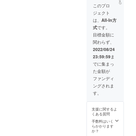
る
セット
このプロ
です。
ジェクト
※アレル
ゲン
は、
All-In方
胡麻・
式
です。
大豆
主原料
目標金額に
の原産
関わらず、
国日本
色んな
2022/08/24
味が楽
23:59:59
ま
しめる
コンプ
でに集まっ
リート
た金額が
セット
です。
ファンディ
使い方
ングされま
は自由
に色々
す。
試した
い方へ
支援に関するよ
くある質問
手数料はいく
らかかります
か？