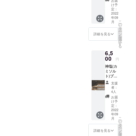
お届
ゲン胡
にぎ
け予
麻・大
り、
定：
豆 主
2022
きゅう
年09
原料の
りや塩
こ
月
原産国
焼きそ
の
リ
日本 国
ばによ
タ
ー
産牛大
く合い
ン
詳細を見る
を
豆100%
ます。
選
択
の粉末
す
る
醤油を
6,5
使用 白
身魚の
00
円
刺身や
神塩(カ
焼き
ミソル
物、卵
ト)プ
かけご
レーン
飯によ
支援
10本
く合い
者：
セッ
ます。
4人
ト ※ア
鰹節を
お届
レルゲ
はじめ
け予
ン胡
14種類
定：
麻 主
2022
の調味
年09
原料の
料をブ
こ
月
原産国
レンド
の
リ
日本 ま
してい
タ
ー
ろやか
ます。
ン
詳細を見る
を
な焼き
選