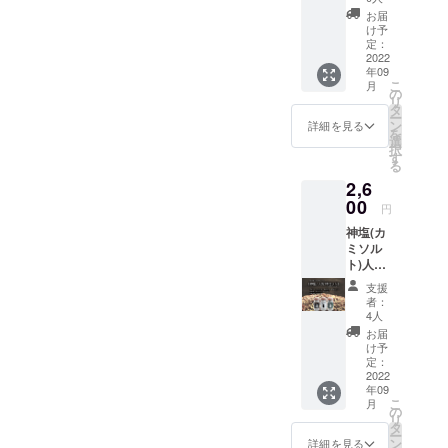
麻 主
お届
原料の
け予
原産国
定：
日本 プ
2022
年09
レーン
こ
月
味2本
の
リ
セット
タ
ー
になり
ン
詳細を見る
を
ます。
選
択
サラ
す
る
ダ、焼
2,6
き野
菜、お
00
円
にぎり
神塩(カ
等日常
ミソル
的にご
ト)人気
使用い
3本セッ
ただけ
支援
ト ※ア
る定番
者：
レルゲ
です。
4人
ン胡
お届
麻 主
け予
原料の
定：
原産国
2022
年09
日本 プ
こ
月
レー
の
リ
ン・
タ
ー
ミック
ン
詳細を見る