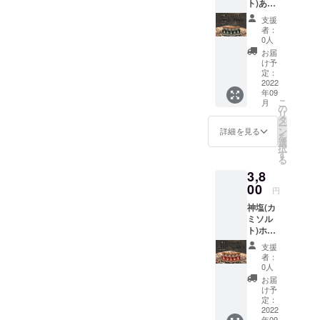
ト)あお
塩で
さ5本
す。当
支援
セッ
店キッ
者：
ト ※ア
チン
0人
レルゲ
カーで
お届
ン胡
もお馴
け予
麻 主
染みの
定：
原料の
2022
塩唐揚
年09
原産国
げにも
こ
月
日本 海
使用し
の
リ
苔の風
ていま
タ
ー
味と出
す。鶏
ン
詳細を見る
を
汁の旨
の唐揚
選
択
味が強
げやお
す
る
く広が
にぎ
3,8
りま
り、
す。お
00
ズッ
円
にぎ
キーニ
神塩(カ
り、お
等 また
ミソル
茶漬
サラダ
ト)ホッ
け、と
にも良
トスパ
り天、
く合い
支援
イス5本
天ぷ
ます。
者：
セッ
ら、サ
0人
ト ※ア
ラダな
お届
レルゲ
どによ
け予
ン胡
く合い
定：
麻 主
2022
ます。
年09