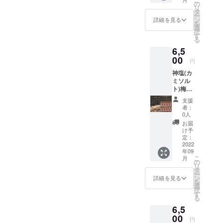
原料の
味料を
の
リ
原産国
ブレン
タ
ー
日本 13
ドして
ン
詳細を見る
を
種類の
いま
選
択
調味料
す。
す
る
をブレ
6,5
ンドし
まし
00
円
た。プ
神塩(カ
レーン
ミソル
にスパ
ト)梅し
イシー
そスパ
さと出
支援
イス10
汁感を
者：
本セッ
プラス
0人
ト ※ア
焼きそ
お届
レルゲ
ば、ゆ
け予
ン胡
で卵、
定：
麻 主
2022
整え調
年09
原料の
味料と
こ
月
原産国
して炒
の
リ
日本 和
め物に
タ
ー
歌山県
も便利
ン
詳細を見る
を
産・南
に使え
選
択
高梅
ます。
す
る
100%使
6,5
用 12種
類の調
00
円