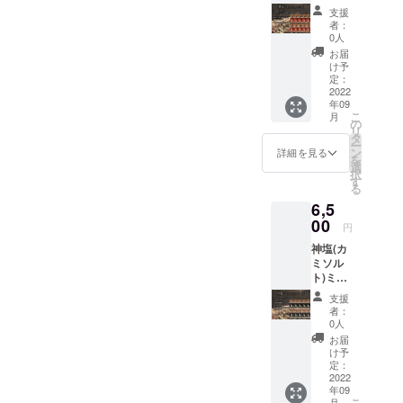
トスパ
り天、
合いま
支援
イス10
天ぷ
す。
者：
本セッ
ら、サ
0人
ト ※ア
ラダな
お届
レルゲ
どによ
け予
ン胡
く合い
定：
麻 主
2022
ます。
年09
原料の
こ
月
原産国
の
リ
日本 和
タ
ー
食全般
ン
詳細を見る
を
に特に
選
択
よく合
す
る
いま
6,5
す。炒
め物や
00
円
おにぎ
神塩(カ
り、豚
ミソル
肉にも
ト)ミッ
良く合
クスス
いま
支援
パイス
す。厳
者：
10本
選した
0人
セッ
香り高
お届
ト ※ア
い生七
け予
レルゲ
味入り
定：
ン胡
2022
の18種
年09
麻 主
類の調
こ
月