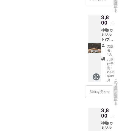
を
ス・あ
選
択
おさの
す
る
人気3本
3,8
セット
です。
00
円
炒め
神塩(カ
物、お
ミソル
にぎ
ト)プ
り、天
レーン5
ぷらな
支援
本セッ
ど和食
者：
ト ※ア
好きに
1人
レルゲ
おすす
お届
ン胡
めで
け予
麻 主
す。
定：
原料の
2022
年09
原産国
こ
月
日本 ま
の
リ
ろやか
タ
ー
な塩味
ン
詳細を見る
を
と風味
選
択
豊かな
す
る
乾燥め
3,8
かぶが
入った
00
円
スタン
神塩(カ
ダード
ミソル
な出汁