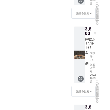
原料の
こ
月
原産国
の
リ
日本 和
タ
ー
食全般
ン
詳細を見る
を
に特に
選
択
よく合
す
る
いま
3,8
す。炒
め物や
00
円
おにぎ
神塩(カ
り、豚
ミソル
肉にも
ト)ミッ
良く合
クスス
いま
支援
パイス5
す。厳
者：
本セッ
選した
0人
ト ※ア
香り高
お届
レルゲ
い生七
け予
ン胡
味入り
定：
麻 主
2022
の18種
年09
原料の
類の調
こ
月
原産国
味料を
の
リ
日本 13
ブレン
タ
ー
種類の
ドして
ン
詳細を見る
を
調味料
いま
選
択
をブレ
す。
す
る
ンドし
3,8
まし
た。プ