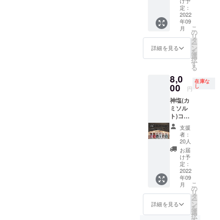
け予
ン胡
はじめ
定：
麻・大
2022
14種類
年09
豆 主
の調味
こ
月
原料の
料をブ
の
リ
原産国
レンド
タ
ー
日本 色
してい
ン
詳細を見る
を
んな味
ます。
選
択
が楽し
す
る
めるコ
8,0
ンプ
在庫な
リート
00
し
円
セット
神塩(カ
です。
ミソル
使い方
ト)コン
は自由
プリー
に色々
支援
トセッ
試した
者：
ト 全6
い方へ
20人
種類 2
お届
セット
け予
（12
定：
本）に
2022
年09
定番プ
こ
月
レーン
の
リ
味1本を
タ
ー
プラス
ン
詳細を見る
を
したお
選
択
得な
す