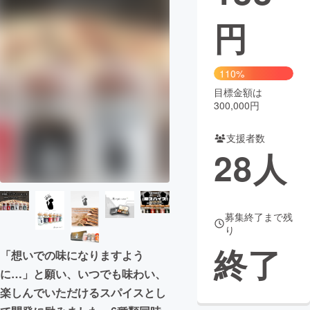
円
まちづくり・地域活性化
CAMPFIRE for Social Good
CAMPFIRE Creation
110%
CAMPFIREふるさと納税
machi-ya
コミュニティ
目標金額は
300,000円
支援者数
28
人
募集終了まで残
り
終了
「想いでの味になりますよう
に…」と願い、いつでも味わい、
楽しんでいただけるスパイスとし