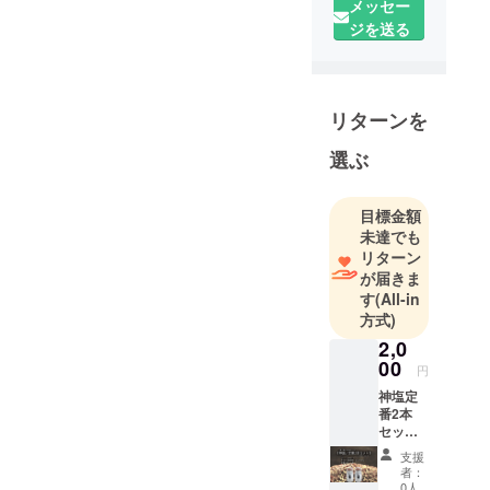
メッセー
ジを送る
リターンを
選ぶ
目標金額
未達でも
リターン
が届きま
す
(All-in
方式)
2,0
00
円
神塩定
番2本
セッ
ト ※ア
支援
レルゲ
者：
ン胡
0人