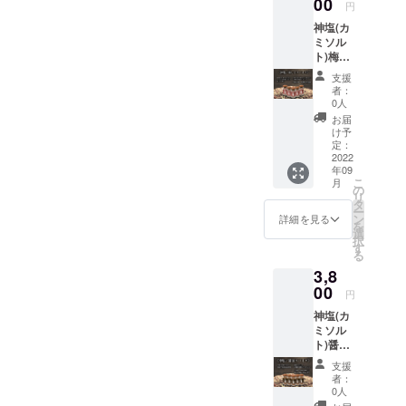
00
円
レーン
神塩(カ
にスパ
ミソル
イシー
ト)梅し
さと出
そスパ
汁感を
支援
イス5本
プラス
者：
セッ
焼きそ
0人
ト ※ア
ば、ゆ
お届
レルゲ
で卵、
け予
ン胡
整え調
定：
麻 主
2022
味料と
年09
原料の
して炒
こ
月
原産国
め物に
の
リ
日本 和
も便利
タ
ー
歌山県
に使え
ン
詳細を見る
を
産・南
ます。
選
択
高梅
す
る
100%使
3,8
用 12種
類の調
00
円
味料を
神塩(カ
ブレン
ミソル
ドして
ト)醤油
いま
スパイ
す。梅
支援
ス5本
昆布
者：
セット
茶、冷
0人
※アレル
奴、お