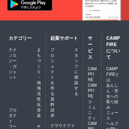
カテゴリー
起案サポート
サ
CAMP
ー
FIRE
テク
ま
プ
ス
ビ
につい
ノロ
ち
ロ
タ
ス
て
ジー
づ
ジ
ッ
・ガ
く
ェ
フ
CAM
CAMP
ジェ
り
ク
に
PFI
FIREと
ット
・
ト
相
RE
は
地
を
談
CAM
あんし
域
作
す
PFI
ん・安
活
る
る
RE
全への
性
資
コ
取り組
化
料
ミュ
み
プロ
音
請
ニ
ニュー
ダク
楽
求
ティ
ス
ト
CAM
ヘルプ
クラウドファ
フー
チ
PFI
お問い