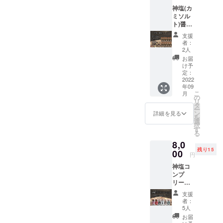
味料を
神塩(カ
ブレン
ミソル
ドして
ト)醤油
いま
スパイ
す。梅
支援
ス10本
昆布
者：
セッ
茶、冷
2人
ト ※ア
奴、お
お届
レルゲ
にぎ
け予
ン胡
り、
定：
麻・大
2022
きゅう
年09
豆 主
りや塩
こ
月
原料の
焼きそ
の
リ
原産国
ばによ
タ
ー
日本 国
く合い
ン
詳細を見る
を
産牛大
ます。
選
択
豆100%
す
る
の粉末
8,0
醤油を
残り15
使用 白
00
円
身魚の
神塩コ
刺身や
ンプ
焼き
リート
物、卵
セット
かけご
支援
全6種類
飯によ
者：
のセッ
く合い
5人
ト ※ア
ます。
お届
レルゲ
鰹節を