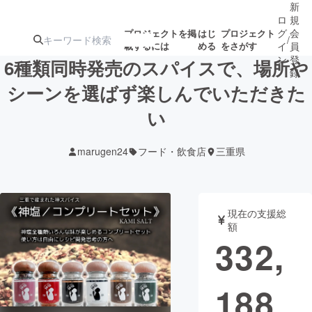
新
ロ
規
グ
会
プロジェクトを掲
はじ
プロジェクト
/
載するには
める
をさがす
イ
員
ン
登
6種類同時発売のスパイスで、場所や
録
シーンを選ばず楽しんでいただきた
い
人気のプロ
注目のリ
注目の新着プロ
募集終了が近いプ
もうすぐ公開
ジェクト
ターン
ジェクト
ロジェクト
されます
marugen24
フード・飲食店
三重県
アート・写真
音楽
現在の支援総
テクノロジー・ガジェット
ゲーム・サ
額
332,
映像・映画
書籍・雑誌
188
ビジネス・起業
チャレンジ