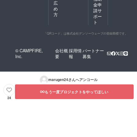
広
金申
め
請サ
方
ポー
ト
「QRコード」は株式会社デンソーウェーブの登録商標です。
© CAMPFIRE,
会社概
採用情
パートナー
Inc.
要
報
募集
marugen24
さんへアンコール
もう一度プロジェクトをやってほしい
24