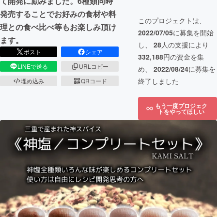
て開発に励みました。6種類同時
発売することでお好みの食材や料
このプロジェクトは、
理との食べ比べ等もお楽しみ頂け
2022/07/05
に募集を開始
ます。
し、
28
人の支援により
ポスト
シェア
332,188
円の資金を集
LINEで送る
URLコピー
め、
2022/08/24
に募集を
終了しました
埋め込み
QRコード
もう一度プロジェク
トをやってほしい