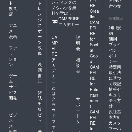
ンディングの
ド・
ャ
RE
合わせ
ノウハウを無
飲食
レ
Crea
料で学ぼう
店
ン
tion
各種規定
CAMPFIRE
ジ
CAM
アカデミー
アニ
ス
利用規
PFI
メ・
ポ
約
RE
漫画
ー
CA
説
細則
for
ツ
MP
明
プライ
Soci
ファ
映
FI
会
バシー
al
ッ
像
RE
・
ポリ
Goo
ショ
・
ア
相
シー
d
ン
映
カ
談
特定商
CAM
画
デ
会
取引法
PFI
ゲー
書
ミ
に基づ
RE
ム・
籍
ー
く表記
for
サー
・
と
情報セ
Ente
ビス
雑
は
キュリ
rtain
開発
誌
ク
サ
ティ方
men
出
ラ
ポ
針
t
版
ウ
ー
反社基
CAM
ビジ
ビ
ド
ト
本方針
PFI
ネ
ュ
フ
サ
カスタ
RE
ス・
ー
ァ
ー
マーハ
for
起業
テ