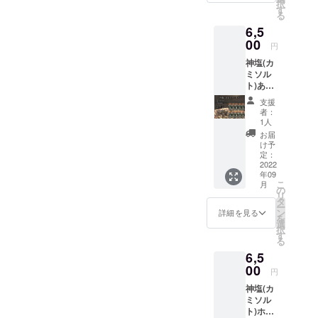
択
塩と風
す
る
味豊か
6,5
な乾燥
めかぶ
00
円
が入っ
神塩(カ
たスタ
ミソル
ンダー
ト)あお
ドな出
さ10本
汁塩の
支援
セッ
10本
者：
ト ※ア
セット
1人
レルゲ
当店
お届
ン胡
キッチ
け予
麻 主
ンカー
定：
原料の
2022
でもお
年09
原産国
馴染み
こ
月
日本 海
の塩唐
の
リ
苔の風
揚げに
タ
ー
味と出
使用 鶏
ン
詳細を見る
を
汁の旨
の唐揚
選
択
味が強
げやお
す
る
く広が
にぎ
6,5
りま
り、
す。お
00
ズッ
円
にぎ
キーニ
神塩(カ
り、お
など サ
ミソル
茶漬
ラダに
ト)ホッ
け、と
も良く