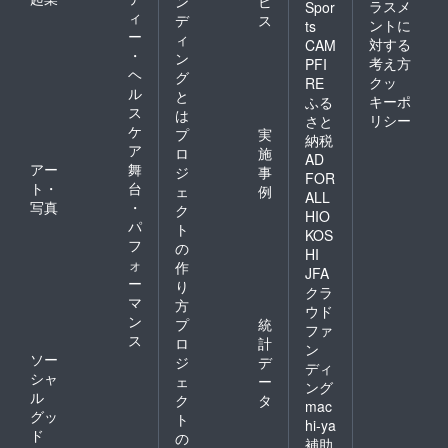
ン
ビ
ラスメ
Spor
ィ
デ
ス
ントに
ts
ー
ィ
対する
CAM
・
ン
考え方
PFI
ヘ
グ
クッ
RE
ル
と
キーポ
ふる
ス
は
リシー
さと
ケ
プ
実
納税
ア
ロ
施
AD
アー
舞
ジ
事
FOR
ト・
台
ェ
例
ALL
写真
・
ク
HIO
パ
ト
KOS
フ
の
HI
ォ
作
JFA
ー
り
クラ
マ
方
ウド
ン
プ
統
ファ
ス
ロ
計
ン
ソー
ジ
デ
ディ
シャ
ェ
ー
ング
ル
ク
タ
mac
グッ
ト
hi-ya
ド
の
補助