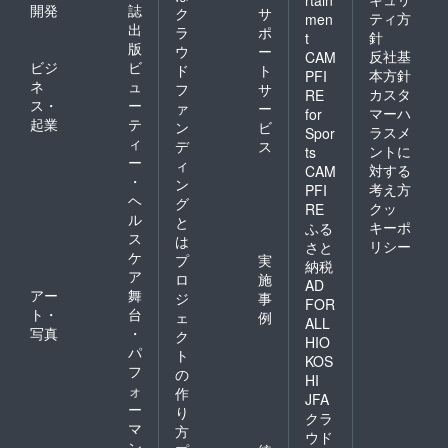
開発
誌
ク
サ
ティ方
men
出
ラ
ポ
針
t
版
ウ
ー
反社基
CAM
ビジ
ビ
ド
ト
本方針
PFI
ネ
ュ
フ
サ
カスタ
RE
ス・
ー
ァ
ー
マーハ
for
起業
テ
ン
ビ
ラスメ
Spor
ィ
デ
ス
ントに
ts
ー
ィ
対する
CAM
・
ン
考え方
PFI
ヘ
グ
クッ
RE
ル
と
キーポ
ふる
ス
は
リシー
さと
ケ
プ
実
納税
ア
ロ
施
AD
アー
舞
ジ
事
FOR
ト・
台
ェ
例
ALL
写真
・
ク
HIO
パ
ト
KOS
フ
の
HI
ォ
作
JFA
ー
り
クラ
マ
方
ウド
ン