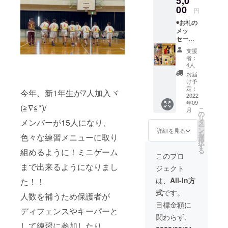
5,0
セージ
00
円
をメー
◉お礼の
ルでお
メッ
届けい
セージ
たしま
動画
す。 ハ
支援
（試合
ンドタ
者：
結果報
オルは
4人
告）＋
後日、
お届
オリジ
発送し
け予
ナル
ます。
定：
今年、新1年生が7人加入ヾ
チーム
2022
年09
Ｔシャ
(≧∇≦*)/
こ
月
ツ（ポ
の
リ
リエス
メンバーが15人になり、
タ
ー
テル
ン
詳細を見る
を
色々な練習メニューに取り
100%/
選
択
サイズ-
す
る
組めるように！ミニゲーム
M・
このプロ
Ｌ・L
まで出来るようになりまし
ジェクト
L） 試
合結果
は、
All-In方
た！！
及び、
式
です。
お礼の
人数を補うため保護者が
動画
目標金額に
ディフェンスやキーパーと
メッ
関わらず、
セージ
して練習に参加したり、
をメー