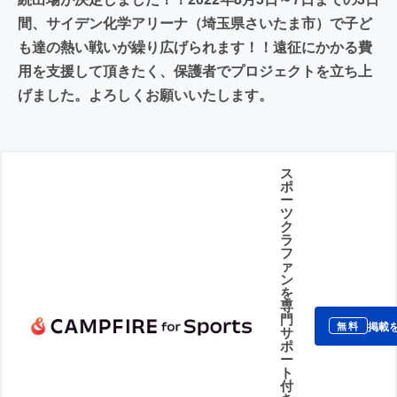
間、サイデン化学アリーナ（埼玉県さいたま市）で子ど
も達の熱い戦いが繰り広げられます！！遠征にかかる費
用を支援して頂きたく、保護者でプロジェクトを立ち上
げました。よろしくお願いいたします。
ス
ポ
ー
ツ
ク
ラ
フ
ァ
ン
を
専
門
掲載
無料
サ
ポ
ー
ト
付