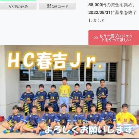
58,000
円の資金を集め、
埋め込み
QRコード
2022/08/31
に募集を終了
しました
もう一度プロジェク
トをやってほしい