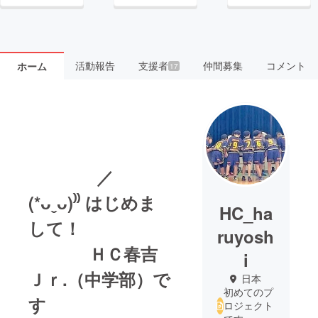
活動報告
支援者
仲間募集
コメント
ホーム
17
／
(*ᴗˬᴗ)⁾⁾ はじめま
HC_ha
して！
ruyosh
ＨＣ春吉
i
Ｊｒ.（中学部）で
日本
初めてのプ
す
ロジェクト