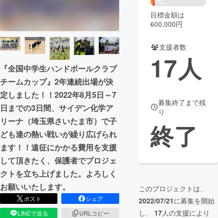
9%
目標金額は
まちづくり・地域活性化
600,000円
支援者数
CAMPFIRE for Social Good
CAMPFIRE Creation
17
人
CAMPFIREふるさと納税
machi-ya
コミュニティ
『全国中学生ハンドボールクラブ
チームカップ』2年連続出場が決
定しました！！2022年8月5日～7
募集終了まで残
日までの3日間、サイデン化学ア
り
リーナ（埼玉県さいたま市）で子
終了
ども達の熱い戦いが繰り広げられ
ます！！遠征にかかる費用を支援
して頂きたく、保護者でプロジェ
クトを立ち上げました。よろしく
お願いいたします。
このプロジェクトは、
ポスト
シェア
2022/07/21
に募集を開始
し、
17
人の支援により
LINEで送る
URLコピー