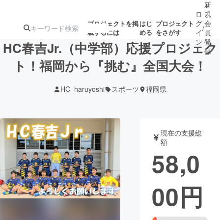
新
ロ
規
グ
会
プロジェクトを掲
はじ
プロジェクト
/
載するには
める
をさがす
イ
員
ン
登
HC春吉Jr.（中学部）応援プロジェク
録
ト！福岡から『挑む』全国大会！
人気のプロ
注目のリ
注目の新着プロ
募集終了が近いプ
もうすぐ公開
HC_haruyoshi
スポーツ
福岡県
ジェクト
ターン
ジェクト
ロジェクト
されます
アート・写真
音楽
現在の支援総
額
58,0
テクノロジー・ガジェット
ゲーム・サ
00
円
映像・映画
書籍・雑誌
ビジネス・起業
チャレンジ