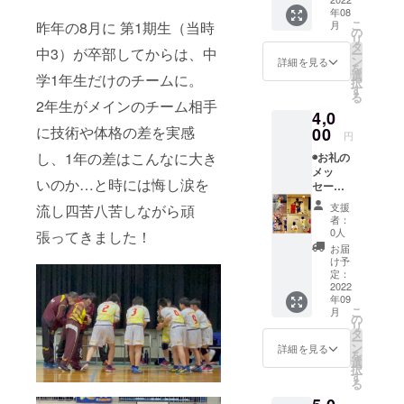
お礼の
年08
動画
こ
昨年の8月に 第1期生（当時
月
メッ
の
リ
セージ
タ
中3）が卒部してからは、中
ー
をメー
ン
詳細を見る
を
ルでお
選
学1年生だけのチームに。
択
届けい
す
る
たしま
2年生がメインのチーム相手
4,0
す。
に技術や体格の差を実感
00
円
し、1年の差はこんなに大き
◉お礼の
メッ
いのか…と時には悔し涙を
セージ
動画
支援
流し四苦八苦しながら頑
（試合
者：
結果報
0人
張ってきました！
告）＋
お届
オリジ
け予
ナルハ
定：
ンドタ
2022
年09
オル
こ
月
（綿
の
リ
100%）
タ
ー
試合結
ン
詳細を見る
を
果及
選
択
び、お
す
る
礼の動
画メッ