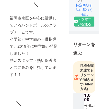
です
＼
特定商取引
法に基づく
表記
福岡市南区を中心に活動し
メッセー
ジを送る
ているハンドボールのクラ
ブチームです。
小学部と中学部の一貫指導
リターンを
で、2019年に中学部が発足
選ぶ
しました！
熱いスタッフ・熱い保護者
目標金額
と共に高みを目指していま
未達でも
す！！
リターン
が届きま
す
(All-in
方式)
1,0
00
円
＼
◉お礼の