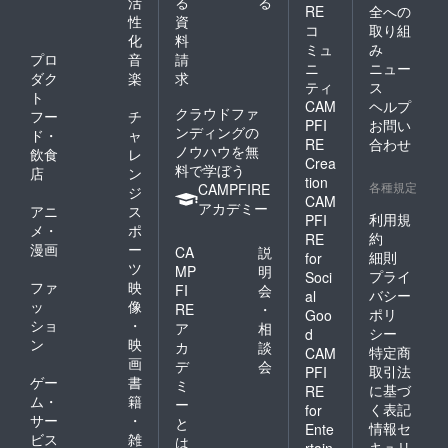
活
る
る
RE
全への
性
資
コ
取り組
化
料
ミュ
み
プロ
音
請
ニ
ニュー
ダク
楽
求
ティ
ス
ト
CAM
ヘルプ
クラウドファ
フー
チ
PFI
お問い
ンディングの
ド・
ャ
RE
合わせ
ノウハウを無
飲食
レ
Crea
料で学ぼう
店
ン
tion
各種規定
CAMPFIRE
ジ
CAM
アカデミー
アニ
ス
利用規
PFI
メ・
ポ
約
RE
漫画
ー
CA
説
細則
for
ツ
MP
明
プライ
Soci
ファ
映
FI
会
バシー
al
ッ
像
RE
・
ポリ
Goo
ショ
・
ア
相
シー
d
ン
映
カ
談
特定商
CAM
画
デ
会
取引法
PFI
ゲー
書
ミ
に基づ
RE
ム・
籍
ー
く表記
for
サー
・
と
情報セ
Ente
ビス
雑
は
キュリ
rtain