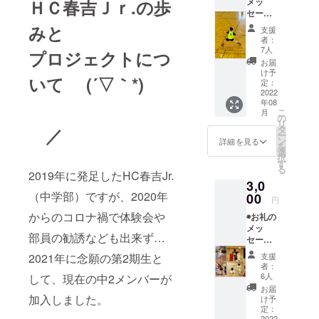
ＨＣ春吉Ｊｒ.の歩
メッ
セージ
（試合
みと
支援
結果報
者：
告） 試
7人
プロジェクトにつ
合結果
お届
及び、
け予
いて (
´▽｀*)
お礼の
定：
メッ
2022
年08
セージ
こ
月
をメー
の
リ
ルでお
タ
／
ー
届けい
ン
詳細を見る
を
たしま
選
択
す。
す
る
2019年に発足したHC春吉Jr.
3,0
（中学部）ですが、2020年
00
円
からのコロナ禍で体験会や
◉お礼の
メッ
部員の勧誘なども出来ず…
セージ
動画
2021年に念願の第2期生と
支援
（試合
者：
結果報
6人
して、現在の中2メンバーが
告） 試
お届
合結果
加入しました。
け予
及び、
定：
2022