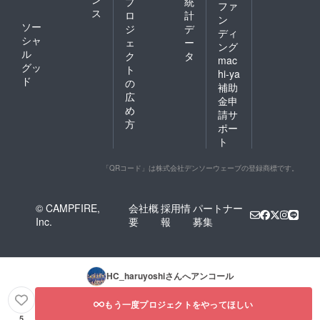
プ
統
ファ
ス
ロ
計
ン
ソー
ジ
デ
ディ
シャ
ェ
ー
ング
ル
ク
タ
mac
グッ
ト
hi-ya
ド
の
補助
広
金申
め
請サ
方
ポー
ト
「QRコード」は株式会社デンソーウェーブの登録商標です。
© CAMPFIRE,
会社概
採用情
パートナー
Inc.
要
報
募集
HC_haruyoshi
さんへアンコール
もう一度プロジェクトをやってほしい
5