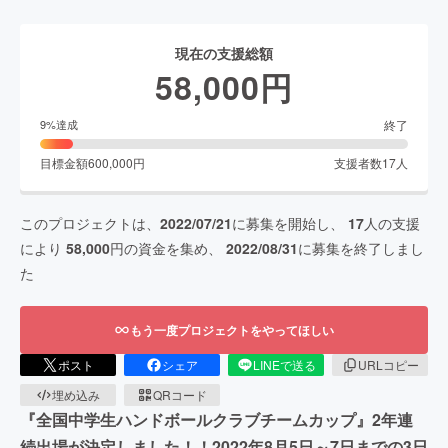
現在の支援総額
58,000
円
終了
9
%達成
目標金額
600,000
円
支援者数
17
人
このプロジェクトは、
2022/07/21
に募集を開始し、
17
人の支援
により
58,000
円の資金を集め、
2022/08/31
に募集を終了しまし
た
もう一度プロジェクトをやってほしい
ポスト
シェア
LINEで送る
URLコピー
埋め込み
QRコード
『全国中学生ハンドボールクラブチームカップ』2年連
続出場が決定しました！！2022年8月5日～7日までの3日