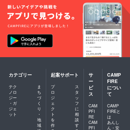
カテゴリー
起案サポート
サ
CAMP
ー
FIRE
テク
ま
プ
ス
ビ
につい
ノロ
ち
ロ
タ
ス
て
ジー
づ
ジ
ッ
・ガ
く
ェ
フ
CAM
CAMP
ジェ
り
ク
に
PFI
FIREと
ット
・
ト
相
RE
は
地
を
談
CAM
あんし
域
作
す
PFI
ん・安