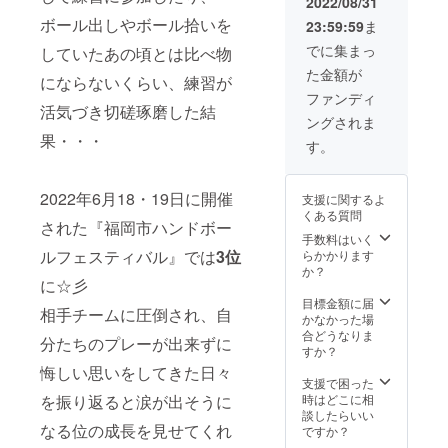
2022/08/31
ルでお
ボール出しやボール拾いを
23:59:59
ま
届けい
たしま
でに集まっ
していたあの頃とは比べ物
す。 Ｔ
た金額が
シャツ
にならないくらい、練習が
は後
ファンディ
日、発
活気づき切磋琢磨した結
ングされま
送しま
果・・・
す。
す。
2022年6月18・19日に開催
支援に関するよ
くある質問
された『福岡市ハンドボー
手数料はいく
ルフェスティバル』では
3位
らかかります
か？
に☆彡
目標金額に届
相手チームに圧倒され、自
かなかった場
合どうなりま
分たちのプレーが出来ずに
すか？
悔しい思いをしてきた日々
支援で困った
を振り返ると涙が出そうに
時はどこに相
談したらいい
なる位の成長を見せてくれ
ですか？