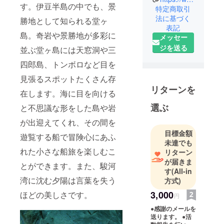
す。伊豆半島の中でも、景
特定商取引
わる人々や
法に基づく
勝地として知られる堂ヶ
施設、イベ
表記
ント、タイ
島。奇岩や景勝地が多彩に
メッセー
ムリーな地
ジを送る
並ぶ堂ヶ島には天窓洞や三
域情報な
四郎島、トンボロなど目を
ど、共感頂
ける様な情
見張るスポットたくさん存
報をご紹介
リターンを
在します。海に目を向ける
しておりま
選ぶ
と不思議な形をした島や岩
す。 西伊豆
町には夕
が出迎えてくれ、その間を
陽、絶景、
目標金額
遊覧する船で冒険心にあふ
温泉…大自
未達でも
れた小さな船旅を楽しむこ
リターン
然の恵みが
が届きま
多くの存在
とができます。また、駿河
す
(All-in
し、 海底火
湾に沈む夕陽は言葉を失う
方式)
山時代の地
3,000
ほどの美しさです。
層が点在す
円
るジオサイ
●感謝のメールを
送ります。 ●活
ト。美しい