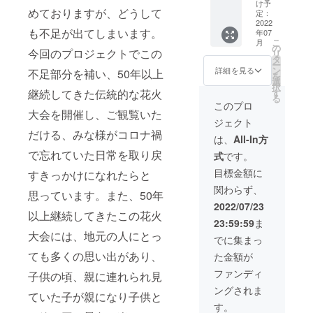
ます。
船を停
支援
け予
めておりますが、どうして
①掲載
泊いた
時、必
定：
期間
だき、
2022
ず備考
も不足が出てしまいます。
年07
2022年
近くか
欄に掲
こ
月
10月末
ら花火
載を希
の
今回のプロジェクトでこの
リ
日（掲
を鑑賞
望され
タ
ー
載期間
いただ
るお名
ン
詳細を見る
不足部分を補い、50年以上
を
終了後
けま
前と
選
択
も特別
す。 停
ホーム
継続してきた伝統的な花火
す
る
な事情
泊場所
ページ
このプロ
大会を開催し、ご観覧いた
がない
や入港
へリン
ジェクト
限り掲
可能時
クした
だける、みな様がコロナ禍
載させ
間等の
い場合
は、
All-In方
ていた
詳細は
はURL
で忘れていた日常を取り戻
式
です。
だきま
メール
をご記
す） ②
とお電
入くだ
目標金額に
すきっかけになれたらと
掲載方
話にて
さい。
関わらず、
法（文
ご連絡
思っています。また、50年
字の
させて
2022/07/23
み） ※
いただ
以上継続してきたこの花火
23:59:59
ま
支援
きま
大会には、地元の人にとっ
時、必
す。 ※
でに集まっ
ず備考
支援
ても多くの思い出があり、
た金額が
欄に掲
時、必
載を希
ず備考
ファンディ
子供の頃、親に連れられ見
望され
欄にお
ングされま
るお名
電話番
ていた子が親になり子供と
前と
号をご
す。