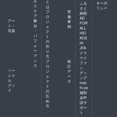
ル
と
キーポ
ふる
ス
は
リシー
さと
ケ
プ
実
納税
ア
ロ
施
AD
アー
舞
ジ
事
FOR
ト・
台
ェ
例
ALL
写真
・
ク
HIO
パ
ト
KOS
フ
の
HI
ォ
作
JFA
ー
り
クラ
マ
方
ウド
ン
プ
統
ファ
ス
ロ
計
ン
ソー
ジ
デ
ディ
シャ
ェ
ー
ング
ル
ク
タ
mac
グッ
ト
hi-ya
ド
の
補助
広
金申
め
請サ
方
ポー
ト