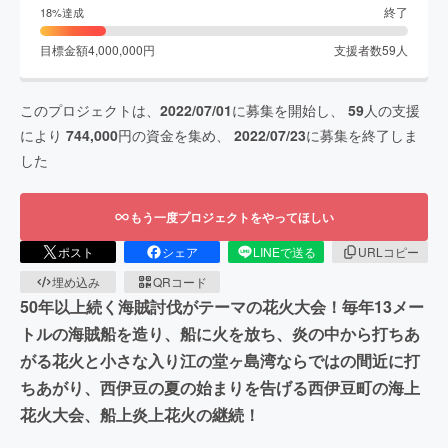
終了
18
%達成
目標金額
4,000,000
円
支援者数
59
人
このプロジェクトは、
2022/07/01
に募集を開始し、
59
人の支援
により
744,000
円の資金を集め、
2022/07/23
に募集を終了しま
した
もう一度プロジェクトをやってほしい
ポスト
シェア
LINEで送る
URLコピー
埋め込み
QRコード
50年以上続く海賊討伐がテーマの花火大会！毎年13メー
トルの海賊船を造り、船に火を放ち、炎の中から打ちあ
がる花火と小さな入り江の堂ヶ島湾ならではの間近に打
ちあがり、西伊豆の夏の始まりを告げる西伊豆町の海上
花火大会、船上炎上花火の継続！