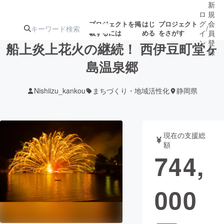
新
ロ
規
グ
会
プロジェクトを掲
はじ
プロジェクト
/
載するには
める
をさがす
イ
員
ン
登
船上炎上花火の継続！ 西伊豆町堂ヶ
録
島温泉郷
人気のプロ
注目のリ
注目の新着プロ
募集終了が近いプ
もうすぐ公開
Nishiizu_kankou
まちづくり・地域活性化
静岡県
ジェクト
ターン
ジェクト
ロジェクト
されます
アート・写真
音楽
現在の支援総
額
744,
テクノロジー・ガジェット
ゲーム・サ
000
映像・映画
書籍・雑誌
ビジネス・起業
チャレンジ