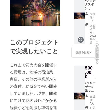
●プラチ
名前と
法（文
ナスポ
ホーム
字の
ンサー
ページ
み） ※
▼西伊
へのリ
支援
支援
豆堂ヶ
ンクを
時、必
者：
島観光
掲載さ
ず備考
2人
協会
せてい
欄に掲
お届
ホーム
ただき
載を希
け予
ページ
ます。
定：
望され
の花火
2022
①掲載
るお名
年07
大会ス
このプロジェクト
期間
前をご
こ
月
ポン
2022年
の
記入く
リ
サー
10月末
タ
ださ
で実現したいこと
ー
ページ
日（掲
ン
い。
詳細を見る
を
のプラ
載期間
選
択
チナス
終了後
す
る
ポン
も特別
これまで花火大会を開催す
500
サーの
な事情
掲載場
る費用は、地域の宿泊業、
,00
がない
所にお
限り掲
0
円
商店、その他の事業所から
名前と
載させ
ホーム
●クルー
ていた
の寄付、助成金で補い開催
ページ
ザーを
だきま
へのリ
堂ヶ島
す） ②
していました。現在、開催
ンクを
湾内に
掲載方
支援
掲載さ
停泊 ▼
法（文
に向けて花火以外にかかる
者：
せてい
堂ヶ島
字の
0人
ただき
湾内に
経費などを削減し準備を進
み） ※
お届