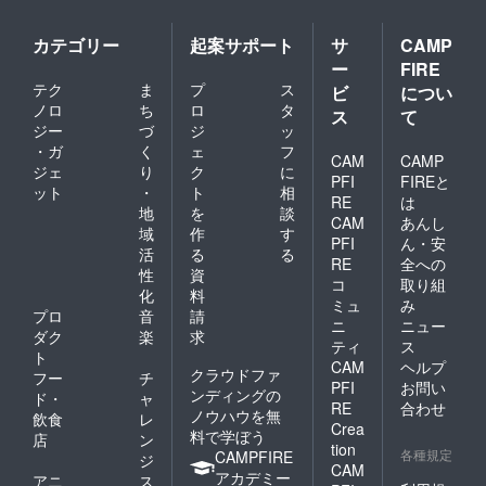
カテゴリー
起案サポート
サ
CAMP
ー
FIRE
テク
ま
プ
ス
ビ
につい
ノロ
ち
ロ
タ
ス
て
ジー
づ
ジ
ッ
・ガ
く
ェ
フ
CAM
CAMP
ジェ
り
ク
に
PFI
FIREと
ット
・
ト
相
RE
は
地
を
談
CAM
あんし
域
作
す
PFI
ん・安
活
る
る
RE
全への
性
資
コ
取り組
化
料
ミュ
み
プロ
音
請
ニ
ニュー
ダク
楽
求
ティ
ス
ト
CAM
ヘルプ
クラウドファ
フー
チ
PFI
お問い
ンディングの
ド・
ャ
RE
合わせ
ノウハウを無
飲食
レ
Crea
料で学ぼう
店
ン
tion
各種規定
CAMPFIRE
ジ
CAM
アカデミー
アニ
ス