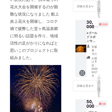
リ
サー
タ
ー
ページ
花火大会を開催するのが困
ン
詳細を見る
を
に、 シ
選
択
難な状況になりました 船上
ルバー
す
る
スポン
炎上花火を開催し、コロナ
30,
サーと
残り20
してお
000
円
禍で疲弊した堂ヶ島温泉郷
名前を
●ゴール
掲載さ
に明るい話題を作り、地域
ドスポ
せてい
ンサー
ただき
活性の足がかりになればと
▼西伊
ます。
支援
豆堂ヶ
①掲載
思いこのプロジェクトに取
者：
島観光
期間
10人
組みました。
協会
2022年
お届
ホーム
10月末
け予
ページ
日（掲
定：
の花火
2022
載期間
年07
大会ス
終了後
こ
月
ポン
も特別
の
リ
サー
な事情
タ
ー
ページ
がない
ン
詳細を見る
を
のゴー
限り掲
選
択
ルドス
載させ
す
る
ポン
ていた
50,
サーの
だきま
残り8
掲載場
000
す） ②
円
所にお
掲載方