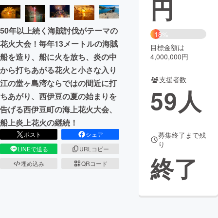
円
まちづくり・地域活性化
50年以上続く海賊討伐がテーマの
18%
花火大会！毎年13メートルの海賊
目標金額は
CAMPFIRE for Social Good
CAMPFIRE Creation
船を造り、船に火を放ち、炎の中
4,000,000円
CAMPFIREふるさと納税
machi-ya
コミュニティ
から打ちあがる花火と小さな入り
支援者数
江の堂ヶ島湾ならではの間近に打
59
人
ちあがり、西伊豆の夏の始まりを
告げる西伊豆町の海上花火大会、
船上炎上花火の継続！
ポスト
シェア
募集終了まで残
り
LINEで送る
URLコピー
終了
埋め込み
QRコード