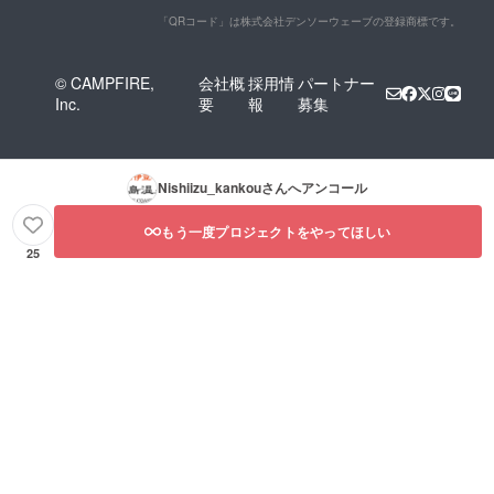
「QRコード」は株式会社デンソーウェーブの登録商標です。
© CAMPFIRE,
会社概
採用情
パートナー
Inc.
要
報
募集
Nishiizu_kankou
さんへアンコール
もう一度プロジェクトをやってほしい
25