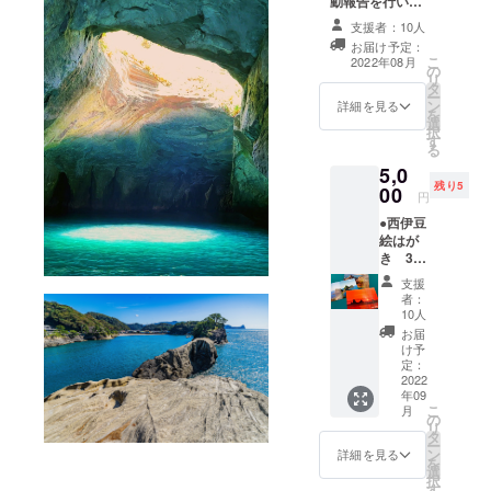
動報告を行いま
海に浮かぶ
す。
支援者：10人
島々と表情
お届け予定：
豊かなリア
こ
2022年08月
の
リ
ス式海岸が
タ
ー
ン
詳細を見る
夕陽に染ま
を
選
る風景はジ
択
す
る
オの恵みと
5,0
も言えま
残り5
00
円
す。美しい
●西伊豆
絶景と温泉
絵はが
を楽しみに
き 3枚
セット
是非西伊豆
支援
▼感謝
者：
町にお越し
メール
10人
ください。
をお送
お届
りいた
け予
しま
定：
す。 ▼
2022
年09
西伊豆
こ
月
の風景
の
リ
絵はが
タ
ー
きを郵
ン
詳細を見る
を
送いた
選
択
しま
す