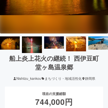
船上炎上花火の継続！ 西伊豆町
堂ヶ島温泉郷
Nishiizu_kankou
まちづくり・地域活性化
静岡県
現在の支援総額
744,000
円