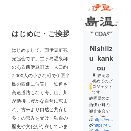
はじめに・ご挨拶
Nishiiz
はじめまして、西伊豆町観
u_kank
光協会です。堂ヶ島温泉郷
ou
のある西伊豆町は、人口約
7,000人の小さな町で伊豆半
静岡県
初めてのプ
島の西側に位置し、鉄道も
ロジェクト
高速道路もなく海、山、川
です
静岡県のに
が隣接し豊かな自然に恵ま
西伊豆町の
れ、古来より自然と共存し
観光協会で
多くの恵みを受け、独自の
す。「堂ヶ
https://www.nishiizu-kankou.com/
島温泉郷」
https://twitter.com/nishiizu_kankou
歴史や文化が存在していま
の観光に携
https://www.instagram.com/nishiizu.kankou/