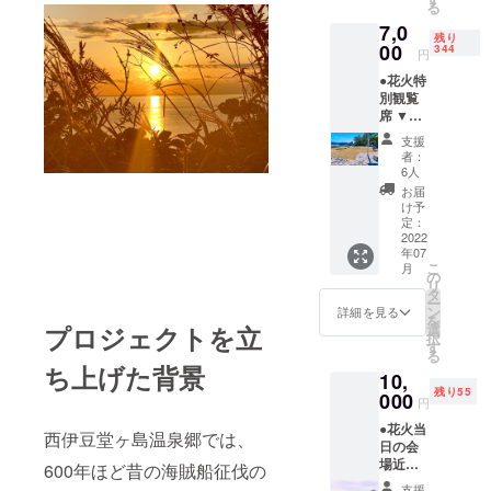
る
す。
7,0
残り
00
344
円
●花火特
別観覧
席 ▼花
火鑑賞
支援
用の場
者：
所に椅
6人
子の席
お届
をご用
け予
意いた
定：
しま
2022
年07
す。
こ
月
メール
の
リ
にてチ
タ
ー
ケット
ン
詳細を見る
を
をお送
プロジェクトを立
選
択
りさせ
す
る
ていた
ち上げた背景
10,
だきま
残り55
す。 当
000
円
日、観
●花火当
光協会
西伊豆堂ヶ島温泉郷では、
日の会
前にて
場近く
リスト
600年ほど昔の海賊船征伐の
の駐車
バンド
支援