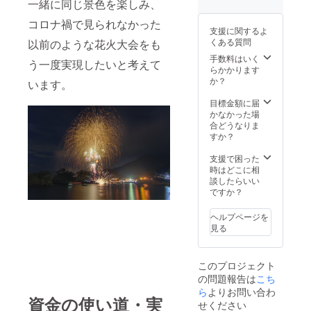
ホーム
記入く
一緒に同じ景色を楽しみ、
ページ
ださ
コロナ禍で見られなかった
へリン
い。
支援に関するよ
クした
くある質問
以前のような花火大会をも
い場合
はURL
手数料はいく
う一度実現したいと考えて
をご記
らかかります
入くだ
か？
います。
さい。
目標金額に届
かなかった場
合どうなりま
すか？
支援で困った
時はどこに相
談したらいい
ですか？
ヘルプページを
見る
このプロジェクト
の問題報告は
こち
ら
よりお問い合わ
資金の使い道・実
せください