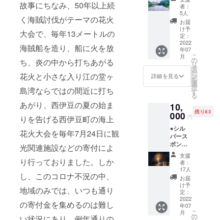
場 ▼
故事にちなみ、50年以上続
と交換
者：
堂ヶ島
してく
5人
く海賊討伐がテーマの花火
花火大
ださ
お届
会当日
い。
け予
大会で、毎年13メートルの
の17時
定：
以降、
2022
海賊船を造り、船に火を放
年07
花火会
こ
月
場から
の
ち、炎の中から打ちあがる
リ
徒歩5分
タ
ー
の場所
花火と小さな入り江の堂ヶ
ン
詳細を見る
を
の駐車
選
択
島湾ならではの間近に打ち
場をご
す
る
用意い
あがり、西伊豆の夏の始ま
10,
たしま
残り83
す。
000
円
りを告げる西伊豆町の海上
メール
●シル
にて駐
花火大会を毎年7月24日に観
バース
車券を
ポン
お送り
光関連施設などの寄付によ
サー ▼
させて
支援
西伊豆
り行っておりました。しか
いただ
者：
堂ヶ島
きま
17人
し、このコロナ不況の中、
観光協
す。
お届
会ホー
け予
地域のみでは、いつも通り
ムペー
定：
ジの花
2022
の寄付金を集めるのは難し
年07
火大会
こ
月
スポン
の
い状況にあり、例年通りの