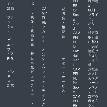
利用規
PFI
メ・
ポ
約
RE
漫画
ー
CA
説
細則
for
ツ
MP
明
プライ
Soci
ファ
映
FI
会
バシー
al
ッ
像
RE
・
ポリ
Goo
ショ
・
ア
相
シー
d
ン
映
カ
談
特定商
CAM
画
デ
会
取引法
PFI
ゲー
書
ミ
に基づ
RE
ム・
籍
ー
く表記
for
サー
・
と
情報セ
Ente
ビス
雑
は
キュリ
rtain
開発
誌
ク
サ
ティ方
men
出
ラ
ポ
針
t
版
ウ
ー
反社基
CAM
ビジ
ビ
ド
ト
本方針
PFI
ネ
ュ
フ
サ
カスタ
RE
ス・
ー
ァ
ー
マーハ
for
起業
テ
ン
ビ
ラスメ
Spor
ィ
デ
ス
ントに
ts
ー
ィ
対する
CAM
・
ン
考え方
PFI
ヘ
グ
クッ
RE