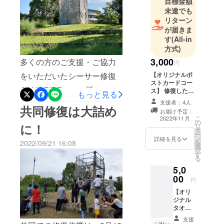
目標金額
にもかかわらず、多くの方
未達でも
リターン
にご参加いただきましたこ
が届きま
とに感謝申し上げます。
す
(All-in
方式)
「あさかで祭り」にご出席
3,000
多くの方のご支援・ご協力
いただいた金城先生リター
円
【オリジナルポ
をいただいたシーサー修復
ン発送のご報告この度、私
ストカードコー
CAMPFIREでは、延べ47名
たちのシーサーを修復し、
ス】 修復した
もっと見る
シーサーの姿を
支援者：4人
の方から638,000円のご支援
無事にお披露目できたの
写したポスト
共同修復は大詰め
お届け予定：
カードをお送り
をいただき、9月16日からの
こ
は、ひとえに皆さまからの
2022年11月
の
します！お礼の
に！
リ
タ
手紙もお届けし
共同修復作業では、延べ100
ご支援あってのものです。
ー
ン
ます。 <詳細>
詳細を見る
を
2022/09/21 16:08
名を超える方からご協力を
選
皆さまへの感謝の気持ちを
・ジャンル：ポ
択
す
ストカード ・数
る
いただきました。ここまで
込めて、本日よりお申し込
量：３ ・デザイ
5,0
ン：修復した
のご支援・ご協力をいただ
みいただいていたリターン
00
シーサーの姿を
円
写したもの（予
き、本当にありがとうござ
（返礼品）を順次お送りし
【オリ
定）
ジナル
いました！いよいよお披露
ております。到着をどうぞ
タオル
目！金城先生や皆さまとの
コー
お楽しみにしておいてくだ
支援
ス】 浅