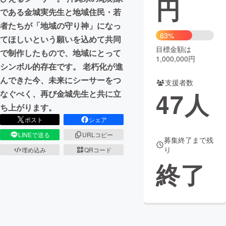
円
である金城実先生と地域住民・若
まちづくり・地域活性化
者たちが「地域の守り神」になっ
63%
てほしいという願いを込めて共同
目標金額は
CAMPFIRE for Social Good
CAMPFIRE Creation
で制作したもので、地域にとって
1,000,000円
CAMPFIREふるさと納税
machi-ya
コミュニティ
シンボル的存在です。 老朽化が進
んできた今、未来にシーサーをつ
支援者数
47
人
なぐべく、再び金城先生と共に立
ち上がります。
ポスト
シェア
LINEで送る
URLコピー
募集終了まで残
り
埋め込み
QRコード
終了