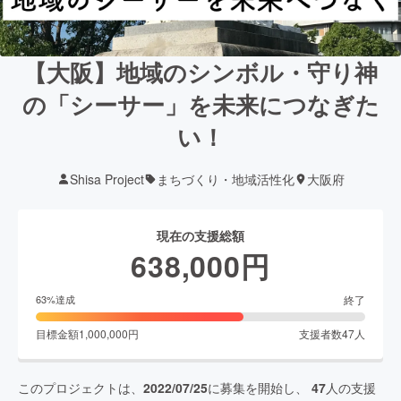
【大阪】地域のシンボル・守り神
の「シーサー」を未来につなぎた
い！
Shisa Project
まちづくり・地域活性化
大阪府
現在の支援総額
638,000
円
終了
63
%達成
目標金額
1,000,000
円
支援者数
47
人
このプロジェクトは、
2022/07/25
に募集を開始し、
47
人の支援