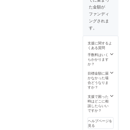
に、オ
ルタオ
イラス
の状況によって、作業内容
た金額が
リジナ
ル１点
トのイ
ルタオ
＆トー
ラスト
ファンディ
や作業時間を決める予定で
ル＆
トバッ
入り ＊
ングされま
トート
すので、ご了承ください。
グ１点
写真は
バッグ
＆オリ
イメー
す。
もしご参加いただける場合
＆Tシャ
ジナルT
ジで
ツの3点
シャツ
す。若
は、汚れても問題がなく、
もお送
１点 ①
干の変
支援に関するよ
りしま
オリジ
更の可
動きやすい服装でお越しく
くある質問
す！お
ナルT
能性が
礼の手
ださい。何かご不明な点が
シャ
手数料はいく
ありま
紙もお
ツ：オ
らかかります
す。
あれば、下記までご連絡く
届けし
リーブ
か？
ます <
色 ・M
ださい。・お電話：06-
詳細>
サイズ
目標金額に届
・セッ
or XLサ
かなかった場
6697-0974・メッセージ：
ト内
イズか
合どうなりま
容：記
https://camp-
らお選
すか？
念撮影
びいた
fire.jp/mypage/messages/ne
＆オリ
だけま
支援で困った
ジナル
す。 ②
時はどこに相
w?
タオル
トート
談したらいい
１点＆
バッ
ですか？
project_id=607925&amp;to_
トート
グ：浅
バッグ
user_id=4912022多くの方
香の
ヘルプページを
１点＆
シー
見る
のご参加をお待ちしていま
オリジ
サーの