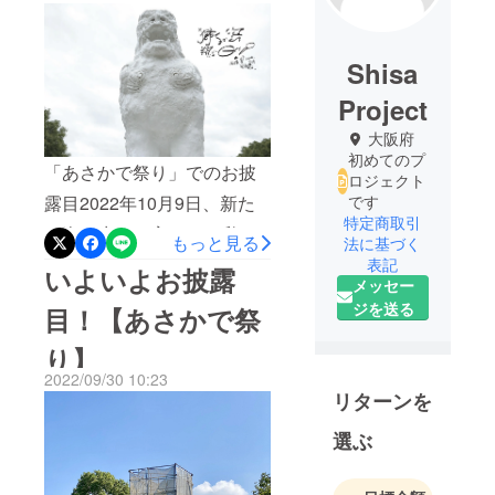
Shisa
Project
大阪府
初めてのプ
「あさかで祭り」でのお披
ロジェクト
露目2022年10月9日、新た
です
特定商取引
な姿に生まれ変わった私た
もっと見る
法に基づく
ちのシーサーを無事にお披
表記
いよいよお披露
メッセー
露目することができまし
ジを送る
目！【あさかで祭
た。当日は、修復に携わっ
り】
ていただいた金城先生にご
2022/09/30 10:23
同席いただき、ご支援・ご
リターンを
協力いただいた皆様と無事
選ぶ
に完成した喜びを分かち合
いました。お忙しいところ