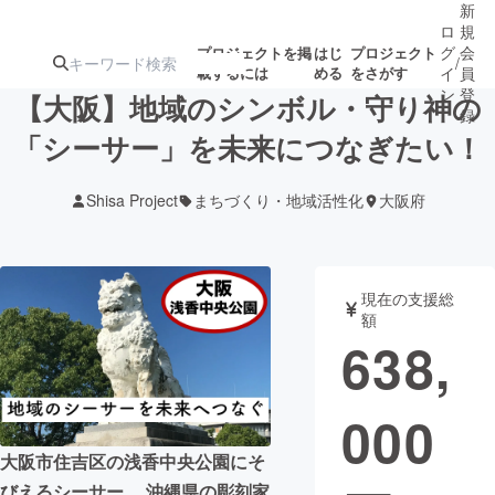
新
ロ
規
グ
会
プロジェクトを掲
はじ
プロジェクト
/
載するには
める
をさがす
イ
員
ン
登
【大阪】地域のシンボル・守り神の
録
「シーサー」を未来につなぎたい！
人気のプロ
注目のリ
注目の新着プロ
募集終了が近いプ
もうすぐ公開
Shisa Project
まちづくり・地域活性化
大阪府
ジェクト
ターン
ジェクト
ロジェクト
されます
アート・写真
音楽
現在の支援総
額
638,
テクノロジー・ガジェット
ゲーム・サ
000
映像・映画
書籍・雑誌
大阪市住吉区の浅香中央公園にそ
ビジネス・起業
チャレンジ
びえるシーサー。 沖縄県の彫刻家