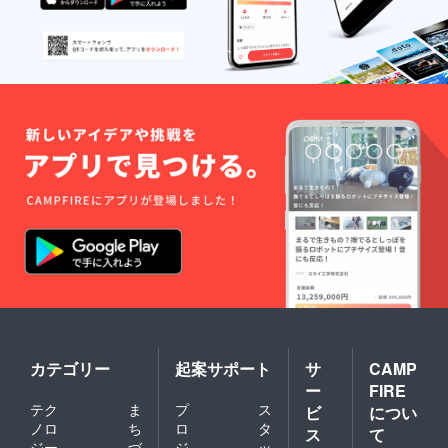
10L ③
イメー
オリジ
ジで
ナルタ
す。若
オル：
干の変
フェイ
更の可
スタオ
能性が
ル、約
ありま
34×84c
す。
m ＊デ
ザイ
ン：
①〜③
のいず
れも浅
香の
シー
サーの
イラス
トのイ
ラスト
入り ＊
掲載写
真はイ
カテゴリー
起案サポート
サ
CAMP
メージ
ー
FIRE
です。
テク
ま
プ
ス
若干の
ビ
につい
変更の
ノロ
ち
ロ
タ
ス
て
可能性
ジー
づ
ジ
ッ