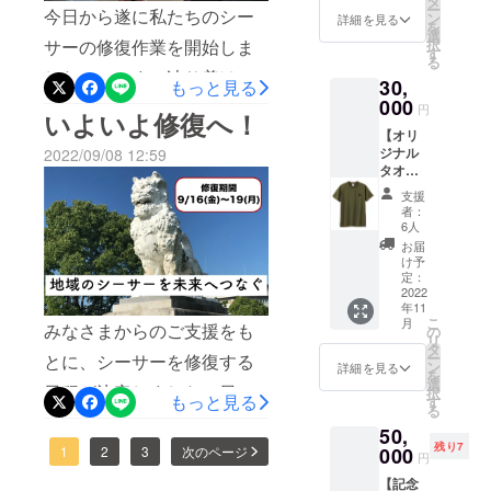
シーサーは見違えるほど立
タ
ー
ら13時30分まで・場所：大
今日から遂に私たちのシー
オリジ
浅香の
ン
詳細を見る
を
派なものとなりました！本
ナルタ
シー
選
阪市浅香中央公園（大阪市
サーの修復作業を開始しま
択
オルに
サーの
す
日は作業最終日。金城先生
る
加え
イラス
住吉区浅香1丁目6番）※お店
した！ここまで辿り着けた
30,
もっと見る
て、オ
ト入り
に最後の仕上げをしていた
リジナ
のスタートは、11時40分か
000
＊写真
のは、ひとえに皆さまから
円
いよいよ修復へ！
ルトー
はイ
だいています。シーサーの
ら。※雨天中止です。※発熱
【オリ
の温かいご支援のおかげで
トバッ
メージ
ジナル
2022/09/08 12:59
表情を整える金城先生完成
グを
です。
されている場合や体調がす
す。本当にありがとうござ
タオル
セット
若干の
した姿は後日ご報告します
＆トー
にした
変更の
ぐれない場合には、ご参加
支援
います。さて、作業１日目
トバッ
ものを
可能性
者：
ので、お楽しみに！
グ＆T
お送り
をご遠慮いただきますよう
があり
6人
の今日は、まずシーサーの
シャツ
しま
ます。
お届
にお願いします。・ステー
コー
構造の状態を確認するとこ
す！お
け予
ス】 浅
礼の手
定：
ジプログラム11時00分か
ろから始めました。金城先
香の
2022
紙もお
年11
シー
届けし
ら あさか太鼓教室・浅香
生にご確認いただいたとこ
こ
月
みなさまからのご支援をも
サーの
ます <
の
リ
イラス
詳細>
太鼓集団「獅子」和太鼓演
タ
ろ、シーサーの骨組みは
ー
とに、シーサーを修復する
トが
・セッ
ン
詳細を見る
を
奏11時30分から 浅香中央
入った
しっかりしており、基礎部
ト内
選
日程が決定しました！日
択
オリジ
もっと見る
容：オ
す
公園シーサー製作者 彫刻家
る
分については修繕の必要が
ナルタ
リジナ
程：９月16日（金）〜19日
50,
オル、
ルタオ
金城実様 紹介11時40分か
ないことがわかりました。
残り7
（月）時間：10時〜17時
トート
1
2
3
次のページ
000
ル１点
円
バッグ
＆トー
ら 沖縄音楽「三線おじさ
これは当初の制作時にしっ
（作業内容等により当日変
【記念
に加え
トバッ