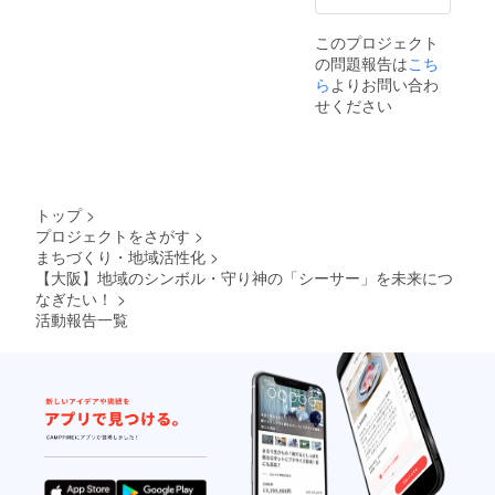
ナルT
イラス
す！当日の様子は、このサ
シャツ
ト入
このプロジェクト
１点 ①
り、
イトの「活動報告」にも投
の問題報告は
こち
オリジ
W36×H
ナルT
稿しますので、ご参加が難
ら
よりお問い合わ
37×D11
シャ
内容量
せください
しい方もお楽しみにしてく
ツ：オ
10L ③
リーブ
オリジ
ださい！
色 ・M
ナルタ
サイズ
オル：
or XLサ
フェイ
イズか
スタオ
トップ
>
らお選
ル、約
プロジェクトをさがす
>
びいた
34×84c
まちづくり・地域活性化
>
だけま
m ＊デ
す。 ②
【大阪】地域のシンボル・守り神の「シーサー」を未来につ
ザイ
トート
ン：
なぎたい！
>
バッ
①〜③
活動報告一覧
グ：浅
のいず
香の
れも浅
シー
香の
サーの
シー
イラス
サーの
ト入
イラス
り、
トのイ
W36×H
ラスト
37×D11
入り ＊
内容量
写真は