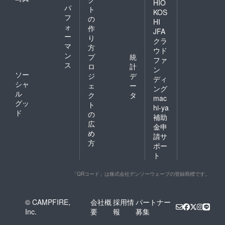
HIO
パ
ト
KOS
フ
の
HI
ォ
作
JFA
ー
り
クラ
マ
方
ウド
ン
プ
統
ファ
ス
ロ
計
ン
ソー
ジ
デ
ディ
シャ
ェ
ー
ング
ル
ク
タ
mac
グッ
ト
hi-ya
ド
の
補助
広
金申
め
請サ
方
ポー
ト
「QRコード」は株式会社デンソーウェーブの登録商標です。
© CAMPFIRE,
会社概
採用情
パートナー
Inc.
要
報
募集