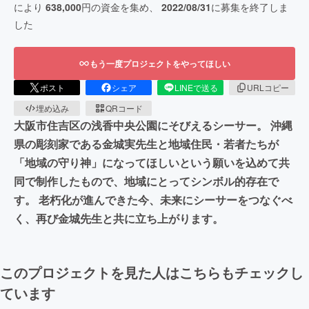
により
638,000
円の資金を集め、
2022/08/31
に募集を終了しま
した
もう一度プロジェクトをやってほしい
ポスト
シェア
LINEで送る
URLコピー
埋め込み
QRコード
大阪市住吉区の浅香中央公園にそびえるシーサー。 沖縄
県の彫刻家である金城実先生と地域住民・若者たちが
「地域の守り神」になってほしいという願いを込めて共
同で制作したもので、地域にとってシンボル的存在で
す。 老朽化が進んできた今、未来にシーサーをつなぐべ
く、再び金城先生と共に立ち上がります。
このプロジェクトを見た人はこちらもチェックし
ています