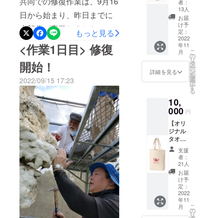
共同での修復作業は、9月16
者：
共同作業により、私たちの
さい！そして、私たちの
香の
13人
日から始まり、昨日までに
シー
お届
シーサーは見違えるほどの
シーサーにぜひ会いにきて
サーの
け予
大部分が完了しました！新
イラス
もっと見る
定：
姿になりました。皆さまへ
ください。本当にありがと
トが
2022
たな素材を練り込む様子時
<作業1日目> 修復
年11
の感謝を込めて、私たちの
入った
うございました。地域の守
こ
月
オリジ
には火の粉に耐えながら微
の
地域のお祭り「あさかで祭
リ
り神として未来に受け継い
ナルタ
開始！
タ
ー
調整共同で全体を塗り固め
オルを
ン
詳細を見る
り」にてお披露目したいと
でいきます
を
お送り
選
2022/09/15 17:23
る様子特に17日（土）〜19
択
しま
思います！このお祭りで
す
る
す！ お
日（月・祝）の３連休の間
は、シーサーのお披露目以
10,
礼の手
紙もお
には、子どもから高齢者ま
000
円
外にも、私たちの地域や沖
届けし
での地域住民、近隣小中学
【オリ
ます <
縄に関連したステージプロ
ジナル
詳細>
校の先生・児童生徒、人権
タオル
・ジャ
グラムや、多くのお店の出
＆トー
ンル：
啓発活動に関わる方々、連
支援
トバッ
店も予定しています。ご都
フェイ
者：
グコー
スタオ
携団体の方々など幅広くご
21人
合がつく方は、ぜひご参加
ス】 浅
ル ・サ
お届
協力くださり、その数は延
香の
イズ&数
け予
ください！「あさかで祭
シー
量：約
定：
べ104人にも達しました！み
サーの
2022
34×84c
り」の概要・日時：2022年
年11
イラス
m １点
なさまのご協力により、
こ
月
トが
10月9日（日曜日）11時か
・デザ
の
リ
入った
イン：