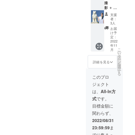
撮
んの登場だ〜」12時00分か
て、オ
かりと築き上げていただい
グ１点
更あり）場所：浅香中央公
影 ＋ オ
リジナ
・トー
ら ステージ休憩12時15分
たおかげであり、一同安心
リジナ
ルTシャ
トバッ
園シーサー（大阪市住吉区
支援
ルタオ
ツを
グ：浅
者：
から 子ども向けゲーム・
しました。この結果を踏ま
ル＆
浅香1丁目6番）修復にあ
セット
香の
3人
トート
にした
シー
誰でもカラオケ13時00分か
お届
えて、明日からの作業を確
たっては、金城実先生も沖
バッグ
ものを
サーの
け予
＆Tシャ
ら みんなでビンゴゲーム
お送り
定：
認しました。明日からは本
イラス
縄から来てくださいます！
ツコー
2022
しま
ト入
ステージが終わり次第、ま
年11
格的に修復作業に入りま
ス】
す！ こ
り、
また、最初にシーサーを制
こ
月
<<10名
のTシャ
の
W36×H
つり終了・その他出店予定
す。先日お知らせしました
リ
限定>>
作したときと同様に、多く
ツは、
タ
37×D11
ー
修復し
シー
ン
内容量
のお店等の詳細は、「チラ
詳細を見る
ように、明日９月16日
を
の方々と一緒に修復するこ
たシー
サー修
選
10L ・
択
サーと
シ」をご覧ください。「あ
復時に
（金）からは多くの方々と
す
オリジ
とができればと考えていま
る
一緒に
スタッ
ナルタ
このプロ
さかで祭り」チラシ
一緒に修復することができ
記念撮
フも着
オル：
す。そのため、クラウド
ジェクト
影させ
用予定
フェイ
ればと考えています。
ていた
ファンディングを通してご
です。
スタオ
は、
All-In方
だきま
お礼の
ル、約
https://camp-
式
です。
支援・ご声援くださった皆
す！も
手紙も
34×84c
ちろん
お届け
fire.jp/projects/607925/activit
m ・デ
目標金額に
さまにも是非ご参加いただ
プロの
します
ザイ
関わらず、
ies/410837ご関心がある方
カメラ
<詳細>
ン：い
けますと幸いです。具体的
マンが
・セッ
ずれも
2022/08/31
は、ぜひ来ていただけます
撮影し
には漆喰を塗る作業などを
ト内
浅香の
23:59:59
ま
ます。
容：オ
シー
と幸いです。
予定していますが、その日
さら
リジナ
サーの
でに集まっ