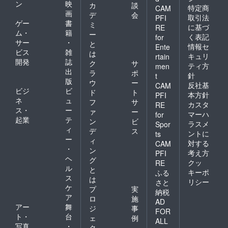
ン
映
お願い
カ
談
特定商
CAM
しま
画
デ
会
取引法
PFI
す。
ゲー
書
ミ
に基づ
RE
ム・
籍
ー
く表記
for
サー
・
と
情報セ
Ente
ビス
雑
は
キュリ
rtain
開発
誌
ク
サ
ティ方
men
出
ラ
ポ
針
t
版
ウ
ー
反社基
CAM
ビジ
ビ
ド
ト
本方針
PFI
ネ
ュ
フ
サ
カスタ
RE
ス・
ー
ァ
ー
マーハ
for
起業
テ
ン
ビ
ラスメ
Spor
ィ
デ
ス
ントに
ts
ー
ィ
対する
CAM
・
ン
考え方
PFI
ヘ
グ
クッ
RE
ル
と
キーポ
ふる
ス
は
リシー
さと
ケ
プ
実
納税
ア
ロ
施
AD
アー
舞
ジ
事
FOR
ト・
台
ェ
例
ALL
写真
・
ク