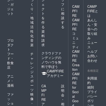
があり
・ガ
く
ェ
フ
ます。
CAM
CAMP
ジェ
り
ク
に
<記念撮
PFI
FIREと
ット
・
ト
相
影詳細>
RE
は
・実施
地
を
談
CAM
あんし
日：
域
作
す
PFI
ん・安
2022年
活
る
る
10月9日
RE
全への
性
資
あさか
コ
取り組
化
料
でまつ
ミュ
み
り ・場
プロ
音
請
ニ
ニュー
所：大
ダク
楽
求
ティ
ス
阪市住
ト
CAM
ヘルプ
吉区浅
クラウドファ
フー
チ
香中央
PFI
お問い
ンディングの
ド・
ャ
公園
RE
合わせ
ノウハウを無
飲食
レ
シー
Crea
料で学ぼう
サー前
店
ン
tion
・交通
各種規定
CAMPFIRE
ジ
CAM
費及び
アカデミー
アニ
ス
滞在費
利用規
PFI
メ・
ポ
につい
約
RE
漫画
ー
ては、
CA
説
細則
for
別途自
ツ
MP
明
プライ
Soci
己負担
ファ
映
FI
会
バシー
al
いただ
ッ
像
RE
・
ポリ
きます
Goo
ショ
・
ア
相
ように
シー
d