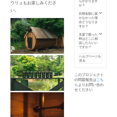
らかかります
ウリュもお楽しみくださ
上の場
か？
合はお
い。
一人追
目標金額に届
加につ
かなかった場
き3,000
合どうなりま
円現地
すか？
で頂戴
致しま
支援で困った
す。
時はどこに相
（最大8
談したらいい
名）
ですか？
ヘルプページを
見る
このプロジェクト
の問題報告は
こち
ら
よりお問い合わ
せください