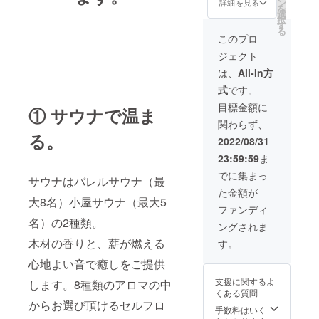
名）
「有効
ン
詳細を見る
を
￥18,00
期限：
選
択
0）。
2022年
す
る
サウ
9月1
このプロ
ナ・水
日〜
ジェクト
風呂・
2023年
お風呂
2月31
は、
All-In方
を3時間
日」 ※6
式
です。
堪能で
名定員
きるバ
とさせ
目標金額に
① サウナで温ま
レルサ
て頂き
関わらず、
ウナ貸
ます。7
る。
し切り
名様以
2022/08/31
利用チ
上の場
23:59:59
ま
ケッ
合はお
ト。
一人追
でに集まっ
サウナはバレルサウナ（最
「有効
加につ
た金額が
期限：
き3,000
大8名）小屋サウナ（最大5
2022年
円現地
ファンディ
9月1
で頂戴
名）の2種類。
ングされま
日〜
致しま
2023年
す。
木材の香りと、薪が燃える
す。
2月31
（最大8
日」 ※6
心地よい音で癒しをご提供
名）
名定員
支援に関するよ
します。8種類のアロマの中
とさせ
くある質問
て頂き
からお選び頂けるセルフロ
ます。7
手数料はいく
名様以