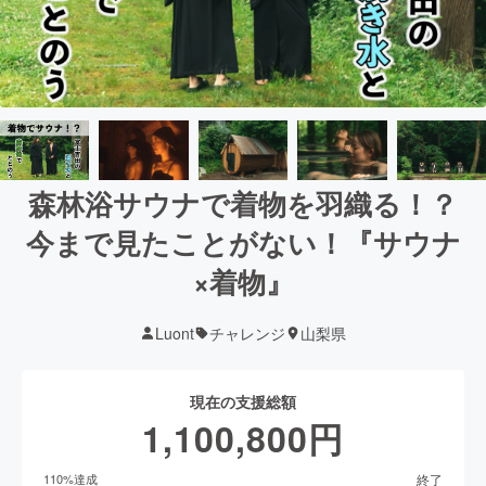
森林浴サウナで着物を羽織る！？
今まで見たことがない！『サウナ
×着物』
Luont
チャレンジ
山梨県
現在の支援総額
1,100,800
円
終了
110
%達成