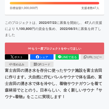
目標金額
1,000,000
円
支援者数
47
人
このプロジェクトは、
2022/07/22
に募集を開始し、
47
人の支援
により
1,100,800
円の資金を集め、
2022/08/31
に募集を終了し
ました
もう一度プロジェクトをやってほしい
ポスト
シェア
LINEで送る
URLコピー
埋め込み
QRコード
富士吉田の湧き水を存分に使ったサウナ施設を富士吉田
に作ります。大自然に佇むバレルサウナで体を温め、富
士吉田の湧き水で体を冷やし、着物サウナガウンを着て
森林浴でととのう。日本らしい、全く新しいサウナ『サ
ウナ×着物』をここに実現します！