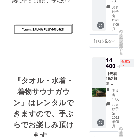
緒に作って頂けませんか？
ウナ貸
レルサ
1人
し切り5
ウナお
お届
回利用
得な10
け予
チケッ
回利用
定：
ト。
可能な
2022
年08
「有効
回数
こ
月
期限：
券！
の
リ
2022年
CAMPF
タ
ー
9月1
IRE限定
ン
詳細を見る
を
日〜
割引
選
択
2023年
（通常
す
る
2月31
料金
14,
日」 ※6
￥180,0
在庫な
名定員
00）。
400
し
円
とさせ
サウ
【先着
て頂き
ナ・水
『タオル・水着・
10名様
ます。7
風呂・
限
名様以
お風呂
定！】
上の場
を3時間
着物サウナガウ
支援
Luontバ
合はお
堪能で
者：
レルサ
一人追
きるバ
10人
ン』はレンタルで
ウナ
加につ
レルサ
お届
20％OF
き3,000
ウナ貸
け予
きますので、手ぶ
F！
円現地
し切り
定：
CAMPF
2022
で頂戴
10回利
年08
らでお楽しみ頂け
IRE限定
致しま
用チ
こ
月
割引
す。
ケッ
の
リ
（通常
（最大8
ト。
ます。
タ
ー
料金