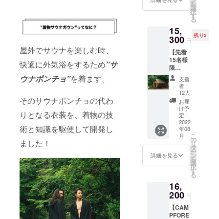
を
※FREE
選
択
SIZE ※
す
る
ロゴは
15,
刺繍で
残り3
す。
300
円
屋外でサウナを楽しむ時、
【先着
15名様
快適に外気浴をするため
”サ
限
定！】
ウナポンチョ”
を着ます。
支援
Luontバ
者：
レルサ
12人
ウナ
そのサウナポンチョの代わ
お届
15％OF
け予
りとなる衣装を、着物の技
F！
定：
CAMPF
2022
術と知識を駆使して開発し
年08
IRE限定
こ
月
割引
の
ました！
リ
（通常
タ
ー
料金
ン
詳細を見る
を
￥18,00
選
択
0）。
す
る
サウ
16,
ナ・水
風呂・
200
円
お風呂
【CAM
を3時間
PFORE
堪能で