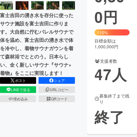
0
円
まちづくり・地域活性化
富士吉田の湧き水を存分に使った
サウナ施設を富士吉田に作りま
CAMPFIRE for Social Good
CAMPFIRE Creation
す。大自然に佇むバレルサウナで
110%
CAMPFIREふるさと納税
machi-ya
コミュニティ
体を温め、富士吉田の湧き水で体
目標金額は
1,000,000円
を冷やし、着物サウナガウンを着
て森林浴でととのう。日本らし
支援者数
い、全く新しいサウナ『サウナ×
47
人
着物』をここに実現します！
ポスト
シェア
LINEで送る
URLコピー
募集終了まで残
埋め込み
QRコード
り
終了