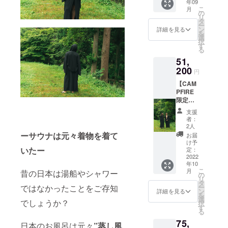
年09
割引
期限：
す。
こ
月
（通常
2022年
の
（最大8
リ
料金
9月1
タ
名）
ー
￥55,00
日〜
ン
詳細を見る
を
0＋送料
2023年
選
択
￥1,200
2月31
す
る
）。 外
日」 ※6
51,
気浴で
名定員
着るサ
200
とさせ
円
ウナ着
て頂き
【CAM
物ガウ
ます。7
PFIRE
ンは、
名様以
限定価
非日常
上の場
格！】
を演出
合はお
支援
サウナ
してく
一人追
者：
着物ガ
れま
加につ
2人
ウン
す。 ※
ーサウナは元々着物を着て
き3,000
お届
10％OF
備考欄
円現地
け予
F！
いたー
に身長
定：
で頂戴
CAMPF
2022
と体重
致しま
年10
IRE限定
をご記
す。
こ
月
昔の日本は湯船やシャワー
割引
載くだ
の
（最大8
リ
（通常
さい。
タ
名）
ではなかったことをご存知
ー
料金
（身長
ン
詳細を見る
を
￥55,00
体重を
選
でしょうか？
択
0＋送料
もとに
す
る
￥1,200
こちら
75,
）。 外
でサイ
日本のお風呂は元々
”蒸し風