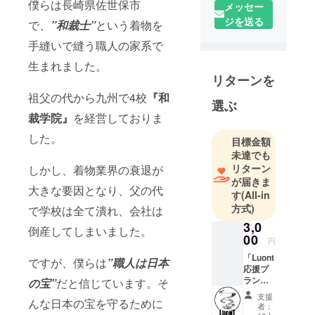
に、人々の
僕らは長崎県佐世保市
メッセー
生きがいと
ジを送る
で、
”和裁士”
という着物を
なるような
手縫いで縫う職人の家系で
ワクワクす
るサービス
生まれました。
を展開して
リターンを
いきます。
祖父の代から九州で4校
『和
選ぶ
裁学院』
を経営しておりま
した。
目標金額
未達でも
リターン
しかし、着物業界の衰退が
が届きま
大きな要因となり、父の代
す
(All-in
方式)
で学校は全て潰れ、会社は
3,0
倒産してしまいました。
00
円
「Luont
ですが、僕らは
”職人は日本
応援プ
ラン」
の宝”
だと信じています。そ
サウナ
支援
んな日本の宝を守るために
が苦手
者：
など、