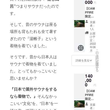
気浴で
000
ズを決
円
着る着
呂”
つまりサウナだったので
めさせ
【CAM
物サウ
て頂き
PFIRE
す。
ナガウ
ます）
限定価
ンは、
格！】
非日常
支援
そして、昔のサウナは座る
Luontバ
を演出
者：
レルサ
してく
1人
場所も背もたれも全て暑す
ウナお
れま
お届
得な5回
す。 ※
け予
ぎたので『湯帷子』という
利用可
備考欄
定：
能な回
2022
に身長
着物を着ていました。
年08
数券！
と体重
こ
月
CAMPF
をご記
の
リ
IRE限定
そうです、昔から日本人は
載くだ
タ
ー
割引
さい。
ン
詳細を見る
を
サウナで着物を着ていまし
（通常
（身長
選
択
料金
体重を
す
る
た。とってもかっこいいと
￥90,00
もとに
140
0）。
こちら
思いませんか？
サウ
,00
でサイ
ナ・水
ズを決
0
円
風呂・
めさせ
『日本で屋外サウナをする
お風呂
【CAM
て頂き
を3時間
PFIRE
ます）
なら着物で。』
そんなかっ
堪能で
限定価
こいい”文化”を、”日本”を一
きるバ
格！】
支援
レルサ
Luontバ
者：