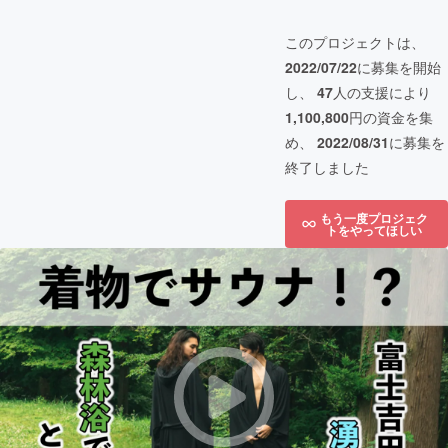
このプロジェクトは、
2022/07/22
に募集を開始
し、
47
人の支援により
1,100,800
円の資金を集
め、
2022/08/31
に募集を
終了しました
もう一度プロジェク
トをやってほしい