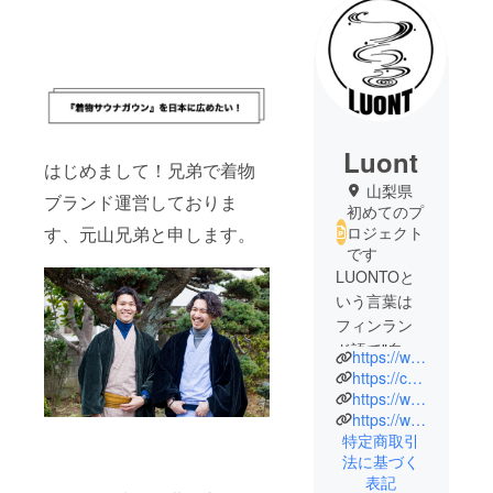
Luont
はじめまして！兄弟で着物
山梨県
ブランド運営しておりま
初めてのプ
ロジェクト
す、元山兄弟と申します。
です
LUONTOと
いう言葉は
フィンラン
ド語で"自
https://www.luont.com
然"、"自然の
https://coubic.com/luont0716
恵み"という
https://www.instagram.com/luont_sauna_fuji/
https://www.youtube.com/watch?v=3DyJ1cRS_o8
意味で、富
特定商取引
士の美しい
法に基づく
自然を中心
表記