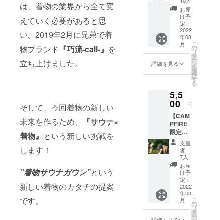
10人
は、着物の業界から全て変
「Luont
お届
SAUNA
け予
えていく必要があると思
Fuji」に
定：
は行け
2022
い、2019年2月に兄弟で着
年08
ないけ
こ
月
ど『応
の
物ブランド
『巧流-call-』
を
リ
援した
タ
ー
い！』
立ち上げました。
ン
詳細を見る
を
と思っ
選
択
てくだ
す
る
さる方
5,5
はこち
らより
00
円
そして、今回着物の新しい
お願い
【CAM
しま
未来を作るため、
『サウナ×
PFIRE
す！ サ
限定送
ンクス
着物』
という新しい挑戦を
料無
レター
支援
料！】
をメー
します！
者：
Luontオ
ルでお
7人
リジナ
送りさ
お届
ルサウ
”着物サウナガウン”
という
せて頂
け予
ナハッ
きま
定：
新しい着物のカタチの提案
ト 通常
2022
す！
年08
料金
です。
こ
月
￥5,500
の
リ
＋送料
タ
ー
￥550
ン
詳細を見る