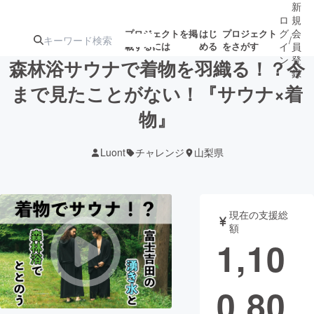
新
ロ
規
グ
会
プロジェクトを掲
はじ
プロジェクト
/
載するには
める
をさがす
イ
員
ン
登
森林浴サウナで着物を羽織る！？今
録
まで見たことがない！『サウナ×着
物』
人気のプロ
注目のリ
注目の新着プロ
募集終了が近いプ
もうすぐ公開
ジェクト
ターン
ジェクト
ロジェクト
されます
Luont
チャレンジ
山梨県
アート・写真
音楽
現在の支援総
テクノロジー・ガジェット
ゲーム・サ
額
1,10
映像・映画
書籍・雑誌
0,80
ビジネス・起業
チャレンジ