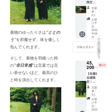
限定価
きるバ
格！】
レルサ
支援
Luontバ
ウナ貸
者：
レルサ
し切り
2人
ウナ
利用チ
お届
10％OF
ケッ
け予
F！
ト。
定：
CAMPF
2022
「有効
着物のゆったりさは
”ととの
年08
IRE限定
期限：
こ
月
割引
2022年
の
う”
を邪魔せず、体を優しく
リ
（通常
9月1
タ
ー
料金
包んでくれます。
日〜
ン
詳細を見る
を
￥18,00
2023年
選
択
0）。
2月31
す
る
そして、着物を羽織った時
サウ
日」 ※6
45,
ナ・水
名定員
の
”非日常感”
は言葉では言
残り2
風呂・
200
とさせ
円
お風呂
て頂き
い表せないほど、最高のひ
【先着5
を3時間
ます。7
名様限
堪能で
名様以
と時を演出してくれます。
定！】
きるバ
上の場
着物サ
レルサ
合はお
支援
ウナガ
ウナ貸
一人追
者：
ウン
し切り
加につ
3人
20％OF
利用チ
き3,000
お届
F！
ケッ
円現地
け予
CAMPF
ト。
定：
で頂戴
IRE限定
2022
「有効
致しま