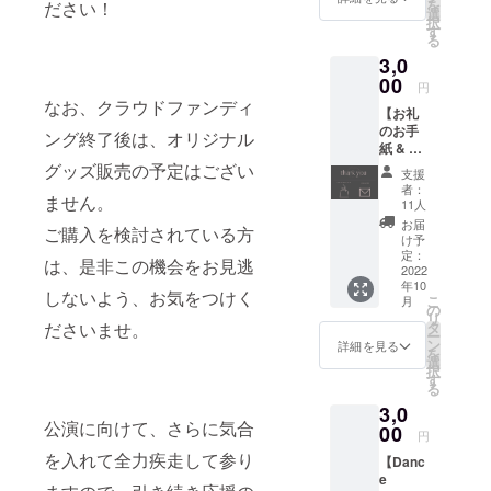
を
ださい！
ルの裏
本ヒロ
選
ら、9月
にて
択
側につ
ユキに
す
10日
データ
る
いてな
帰属
(土)まで
送付。
3,0
どの、
し、今
にご連
アフ
00
回ATM
絡くだ
円
ター
が著作
さい。
なお、クラウドファンディ
【お礼
トーク
権者よ
のお手
講演。
り許諾
ング終了後は、オリジナル
紙 & オ
日時：
を得て
リジナ
グッズ販売の予定はござい
9/25
使用し
支援
ルサ
(日)
ている
者：
ません。
コッ
16:30-
もので
11人
シュ】
17:00予
す。 ※
お届
ご購入を検討されている方
〈今回
定 ＊
著作権
け予
頂いた
開場は
定：
者の許
は、是非この機会をお見逃
ご支援
2022
開演15
可無
年10
に対す
分前よ
く、著
しないよう、お気をつけく
こ
月
るお礼
り 場
の
作権法
リ
のお手
所：
ださいませ。
タ
および
ー
紙〉
Half
ン
関連法
詳細を見る
を
〈本公
Moon
選
律、条
択
演"Son
Hall（
す
約によ
る
g
下北
り定め
3,0
For..."オ
沢） ア
られた
公演に向けて、さらに気合
リジナ
00
クセス
個人利
円
ルサ
→
用の範
を入れて全力疾走して参り
【Danc
コッ
http://w
囲を超
e
シュ〉
ww.half
えて、