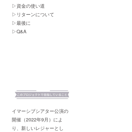
//www.i
関連法
い。
転用等
HipHop
▷資金の使い道
nstagra
律、条
〈企業
の二次
、Girls
m.com/
約によ
協力掲
利用を
▷リターンについて
Hiphop
atm_at
り定め
載〉 本
行うこ
9. 緋莉
▷最後に
m2021/
られた
公
とを固
（ダン
）に随
個人利
演"Son
く禁止
サー）
▷Q&A
時更新
用の範
g
しま
ジャン
してい
囲を超
For..."で
す。
ル：
きます
えて、
ご来場
［お届
Jazz、
ので、
複製、
者への
け形
入門バ
購入前
転載、
配布予
式］
レエ 10.
に最新
転用等
定の
9/26(月)
島村彩
情報を
の二次
Webパ
以降、
夏（ダ
ご確認
利用を
ンフ
随時
ン
いただ
行うこ
レット
メール
サー）
くこと
とを固
（pdf形
にて、
ジャン
をお勧
く禁止
式）に
ご相談
ル：
めいた
しま
て、企
のご連
Jazz
しま
す。
業協力
絡。
11. 出町
す。 ※
⑥"Spe
として
莉渚
万が
cial
お名前
（ダン
一、ご
Thanks
を掲載
サー）
希望公
"名前掲
させて
ジャン
イマーシブシアター公演の
演いず
載 本公
いただ
ル：
れにも
演パン
きま
Jazz
開催（2022年9月）によ
添えら
フレッ
す。 ※
HipHop
れな
ト
備考欄
、
り、新しいレジャーとし
かった
に"Spe
に、掲
HipHop