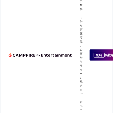
手
数
料
0
円
か
ら
実
施
可
能
。
企
画
掲載
無料
か
ら
リ
タ
ー
ン
配
送
ま
で
、
す
べ
て