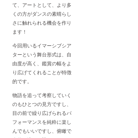
場
て、アートとして、より多
cial
載希望
［お届
合、"本
Thanks
の会社
け形
くの方がダンスの素晴らし
番公演
"として
名をご
式］
チケッ
名前掲
入力く
9/5(月)
さに触れられる機会を作り
ト"を"
載。 備
ださ
以降、
お礼の
考欄
い。
随時
ます！
お手紙
に、掲
［お届
メール
& オリ
載希望
け形
にてご
ジナルT
のお名
式］ ご
連絡。
今回用いるイマーシブシア
シャ
前
支援い
ツ"にリ
（ニッ
ただい
ターという舞台形式は、自
ターン
クネー
たタイ
由度が高く、鑑賞の幅をよ
内容を
ム可）
ミング
変更さ
をご入
で、
り広げてくれることが特徴
せてい
力くだ
メール
ただき
さい。
にて、
的です。
ます。
記入の
ご相談
ご了承
ない場
のご連
くださ
合は、
絡。
物語を追って考察していく
い。 [お
CAMPF
届け形
IREの
のもひとつの見方ですし、
式] チ
ユー
ケット
目の前で繰り広げられるパ
ザー名
確保
を掲載
フォーマンスを純粋に楽し
後、受
させて
領メー
いただ
んでもいいですし、俯瞰で
ル送
きま
付。 い
す。ご