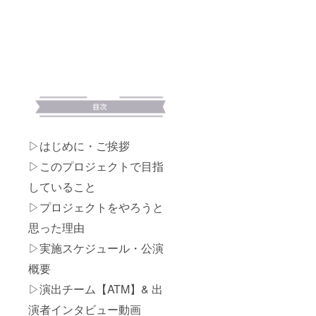
則日時
曲家・
俗に反
ンサー
ら逃れ
変更を
演奏
する広
をお伺
たい
致しか
者：関
告の場
いしま
女）
ねま
本 ヒロ
合お断
す。 ※
ジャン
す。 ※
ユキ）
りする
映像に
ル：
チケッ
※楽曲に
ケース
関する
Jazz、
ト残数
関する
がござ
著作権
Contem
によっ
著作権
いま
は、
porary
ては、
は、関
す。 ご
ATMに
Jazz、
ご希望
本ヒロ
心配な
帰属し
Contem
公演の
ユキに
場合は
ます。
porary
ご用意
帰属
事前に
※著作権
Fusion
が難し
▷はじめに・ご挨拶
し、今
お問い
者の許
7. 橋本
い場合
回ATM
合わせ
可無
有一郎
▷このプロジェクトで目指
がござ
が著作
くださ
く、著
（as 人
いま
権者よ
い。 ※
作権法
間関係
していること
す。チ
り許諾
製品郵
および
に疲れ
ケット
を得て
送にか
関連法
た男）
▷プロジェクトをやろうと
残数
使用し
かる送
律、条
ジャン
は、
ている
料は、
約によ
ル：
思った理由
ATM
もので
ご負担
り定め
HipHop
Instagr
▷実施スケジュール・公演
す。 ※
いただ
られた
8. 蒼依
am のス
著作権
く形と
個人利
（ダン
概要
トー
者の許
なりま
用の範
サー）
リーズ
可無
すの
囲を超
ジャン
▷演出チーム【ATM】& 出
ハイラ
く、著
で、ご
えて、
ル：
イト
作権法
了承く
複製、
HipHop
演者インタビュー動画
（https:
および
ださ
転載、
、Jazz