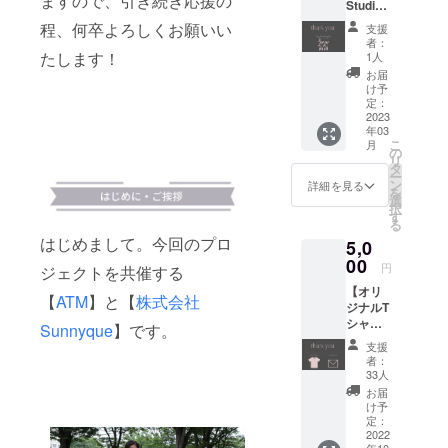
ますので、引き続き応援の
Studio
観劇中
moonh
複製、
Sunny
の貴重
all.com/
程、何卒よろしくお願いい
転載、
支援
Piece体
品入れ
Access
転用等
者：
験レッ
に是非
たします！
.html
1人
の二次
スン１
ご活用
[お届け
利用を
お届
回分】
くださ
形式] チ
け予
行うこ
川越
い！
定：
ケット
とを固
校、恵
2023
（デザ
確保
く禁止
年03
比寿校
イン
後、受
しま
こ
月
からご
案：画
の
領メー
す。
リ
選択い
像②）
タ
ル送
［お届
ー
ただけ
本体：
ン
付。 印
詳細を見る
け形
を
ます。
約
選
刷され
式］
択
こちら
W17×H
す
たチ
9/26(月)
る
のリ
22.5
ケット
以降、
はじめまして。今回のプロ
5,0
ターン
ショル
はござ
随時
から体
00
ダー部
いませ
メール
円
ジェクトを共催する
験にお
分：約
ん。 当
にて送
【オリ
越しい
1×115
日は受
【
ATM
】と【
株式会社
付。
ジナルT
ただい
生地：
付に
シャ
た方は
厚手
Sunnyque
】です。
て、お
ツ】
「入会
コット
申し込
支援
〈今回
金、入
ン カ
み頂い
者：
頂いた
会手数
ラー：
33人
たお名
ご支援
料無
ナチュ
前と受
お届
に対す
料」と
ラル
け予
領メー
るお礼
させて
定：
［お届
ルを確
のお手
2022
いただ
け形
認させ