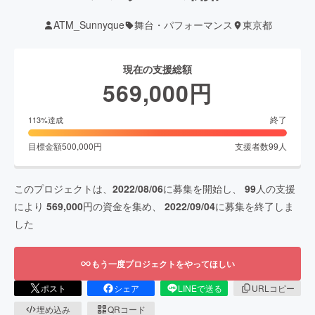
ATM_Sunnyque
舞台・パフォーマンス
東京都
現在の支援総額
569,000
円
終了
113
%達成
目標金額
500,000
円
支援者数
99
人
このプロジェクトは、
2022/08/06
に募集を開始し、
99
人の支援
により
569,000
円の資金を集め、
2022/09/04
に募集を終了しま
した
もう一度プロジェクトをやってほしい
ポスト
シェア
LINEで送る
URLコピー
埋め込み
QRコード