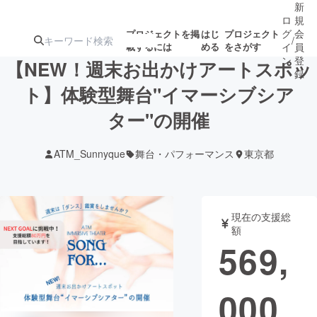
新
ロ
規
グ
会
プロジェクトを掲
はじ
プロジェクト
/
載するには
める
をさがす
イ
員
ン
登
【NEW！週末お出かけアートスポッ
録
ト】体験型舞台"イマーシブシア
ター"の開催
人気のプロ
注目のリ
注目の新着プロ
募集終了が近いプ
もうすぐ公開
ジェクト
ターン
ジェクト
ロジェクト
されます
ATM_Sunnyque
舞台・パフォーマンス
東京都
アート・写真
音楽
現在の支援総
テクノロジー・ガジェット
ゲーム・サ
額
569,
映像・映画
書籍・雑誌
000
ビジネス・起業
チャレンジ