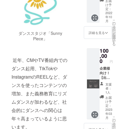
い。 大
際の商
お届
さい。
（ご希
をご選
きさ目
け予
品は個
望回確
択くだ
定：
安は画
体差が
約）を
2022
さい。
像3枚目
生じる
年10
含む、
（山口
を参考
場合が
こ
月
以下6点
大地は
の
にして
ありま
リ
セット
都合に
タ
くださ
す。
ー
の盛り
よりご
ン
い。 左
詳細を見る
ダンススタジオ「Sunny
［お届
を
だくさ
指名し
選
から、
け形
Piece」
択
んコー
ていた
す
サイ
式］※ご
る
ス！ ①
だけま
ズ・身
選択く
100
お礼映
せん。
丈・身
ださ
像
,00
ご了承
幅・身
い。 1.
②"Son
近年、CMやTV番組内での
くださ
0
長目安
郵送 …
円
g
い。）
（単
9/26(月)
ダンス起用、TikTokや
For..."プ
企業様
後日
位：
以降随
レ公演
向け！
メール
cm）と
時発
InstagramのREELなど、ダ
チケッ
【出張
にて、
なって
送。 2.
ト1枚
60分
開催日
おりま
会場で
ンスを使ったコンテンツの
支援
日時：
レッス
時・場
す。 ※
のお渡
者：
9/11(日)
ン & 御
所（東
表記サ
1人
増加、また義務教育にリズ
し（本
18:00開
社製品
京都内
イズは
公演ご
お届
演 ＊
の配布
ムダンスが加わるなど、社
スタジ
目安と
け予
観劇の
開場は
& 企業
オ）・
定：
なりま
方のみ
会的にダンスへの関心は
開演30
協力掲
2023
ジャン
す。実
対象）
年03
分前よ
載】
ルを相
際の商
…本公
こ
年々高まっているように思
月
り
〈出張
談させ
の
品は個
演当日
リ
③"Son
60分
ていた
タ
体差が
(9/22〜
います。
ー
g
レッス
だき、