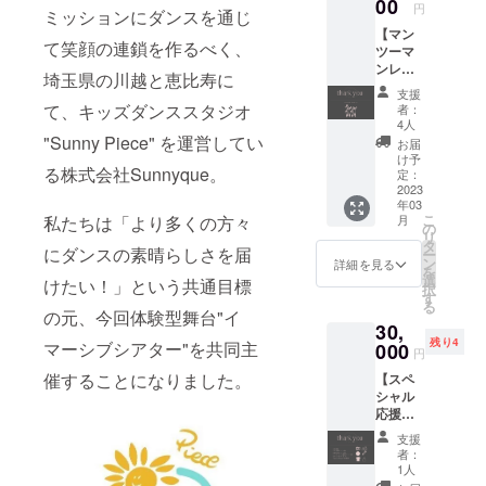
リジナ
00
ます。※
にてご
本公演
円
ミッションにダンスを通じ
ルTシャ
ご選択
連絡。
当日
【マン
ツ〉 出
くださ
(9/22〜
て笑顔の連鎖を作るべく、
ツーマ
演者の
い。 大
25)、会
ンレッ
手のオ
きさ目
埼玉県の川越と恵比寿に
場受付
スン１
ブジェ
安は画
にてお
支援
回分】
にデザ
像3枚目
て、キッズダンススタジオ
者：
渡し。
本公演
インが
を参考
4人
備考欄
演出・
"Sunny Piece" を運営してい
加わっ
にして
お届
にて、
振付の
たお
くださ
け予
ご観劇
る株式会社Sunnyque。
ATM ま
しゃれ
定：
い。 左
いただ
たは 出
2023
T！（デ
から、
く日時
年03
演者の
ザイン
サイ
をご入
こ
私たちは「より多くの方々
月
以下11
案 画像
の
ズ・身
力くだ
リ
名う
②） カ
タ
丈・身
さい。
にダンスの素晴らしさを届
ー
ち、1名
ラーは
ン
幅・身
詳細を見る
※お届け
を
ご指名
白。 サ
選
長目安
けたい！」という共通目標
先の住
択
いただ
イズ
す
（単
所やお
る
き、あ
は、
の元、今回体験型舞台"イ
位：
届け形
30,
なただ
XXL・
cm）と
式の変
残り4
マーシブシアター"を共同主
けの1時
000
XXXLの
なって
円
更がご
間レッ
中から
おりま
ざいま
催することになりました。
【スペ
スンを
お選び
す。 ※
した
シャル
開催い
いただ
表記サ
ら、9月
応援プ
たしま
けま
イズは
10日
ラン】
す。 ご
す。※ご
目安と
支援
(土)まで
本番公
希望の
選択く
なりま
者：
にご連
演チ
ダン
ださ
1人
す。実
絡くだ
ケット
サー名