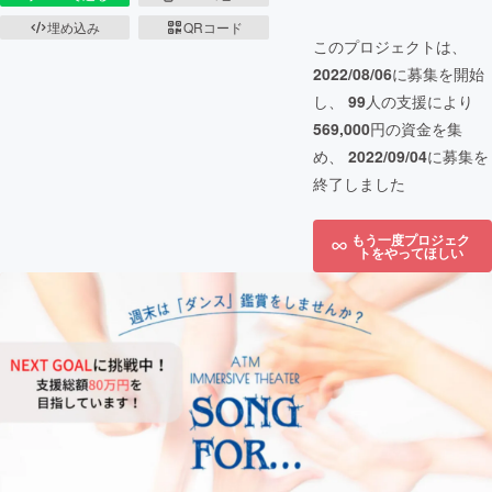
埋め込み
QRコード
このプロジェクトは、
2022/08/06
に募集を開始
し、
99
人の支援により
569,000
円の資金を集
め、
2022/09/04
に募集を
終了しました
もう一度プロジェク
トをやってほしい