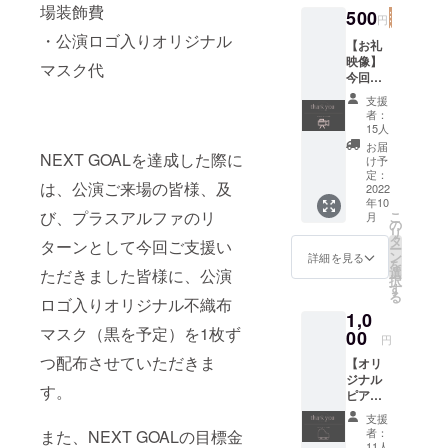
場装飾費
For..."オ
500
円
寿にてキッ
リジナ
・公演ロゴ入りオリジナル
ズダンスス
ルス
【お礼
テッ
映像】
タジオ
マスク代
カー〉
今回頂
「Sunny
60mm×
いたご
支援
Piece」を運
60mm
支援に
者：
のオリ
対する
15人
営していま
ジナル
お礼の
お届
す。
NEXT GOALを達成した際に
ステッ
メッ
け予
カー。
セージ
定：
は、公演ご来場の皆様、及
（デザ
の映
2022
年10
イン 画
像。 ※
び、プラスアルファのリ
こ
月
像②）
映像に
の
リ
［お届
関する
タ
ターンとして今回ご支援い
ー
け形
著作権
ン
詳細を見る
を
式］※ご
は、
選
ただきました皆様に、公演
択
選択く
ATMと
す
る
ださ
株式会
ロゴ入りオリジナル不織布
1,0
い。 1.
社
マスク（黒を予定）を1枚ず
郵送 …
Sunnyq
00
円
9/26(月)
ueに帰
つ配布させていただきま
【オリ
以降随
属しま
ジナル
時発
す。 ※
す。
ピアノ
送。 2.
著作権
楽曲】
会場で
者の許
支援
今回の
のお渡
可無
者：
また、NEXT GOALの目標金
公演の
し（本
く、著
11人