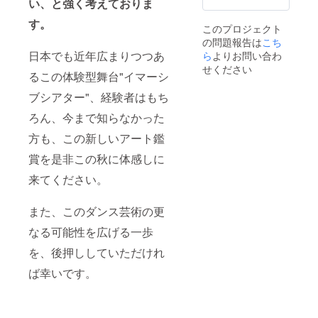
い、と強く考えておりま
い。 開
Tシャツ
は会社
ATMが
ジャン
催日
（白の
での実
お声掛
す。
ル：
このプロジェクト
程：
み）
施も可
けした
Jazz、
の問題報告は
こち
9/22(木)
＊サイ
能）と
映像
テーマ
〜
日本でも近年広まりつつあ
ら
よりお問い合わ
ズをS〜
講師の
ディレ
パーク
9/25(日)
XLの中
交通費
クター
5.
せください
るこの体験型舞台"イマーシ
＊開
からご
が含ま
が担当
manati
場は開
選択く
れま
いたし
e（as
ブシアター"、経験者はもち
演30分
ださ
す。
ます。
虚無感
前より
い。
〈御社
※振付
に襲わ
ろん、今まで知らなかった
場所：
（画像
製品の
は、
れる
Half
⑤、サ
配布〉
ATMメ
女）
方も、この新しいアート鑑
Moon
イズ・
本公
ンバー
ジャン
Hall（
賞を是非この秋に体感しに
身丈・
演"Son
が担当
ル：ス
下北
身幅・
g
いたし
トレッ
来てください。
沢） ア
身長目
For..."会
ます。
チや筋
クセス
安、単
場に
※映像出
トレな
→
位：
て、フ
演ダン
どのボ
また、このダンス芸術の更
http://w
cm） ・
ライ
サー
ディメ
ww.half
本公演
ヤーや
は、本
イク、
なる可能性を広げる一歩
moonh
のため
試供品
公演に
Jazz、
all.com/
に制作
等、企
出演し
Jazz
を、後押ししていただけれ
Access
された
業様の
ている
HipHop
.html ※
オリジ
製品を
ダン
ば幸いです。
、Heel
公演チ
ナルピ
配布い
サーか
6.
ケット
アノ楽
たしま
ら、1〜
norip（
確保後
曲デー
す。 ※
3名ご希
as 今の
は、原
タ（作
公序良
望のダ
環境か