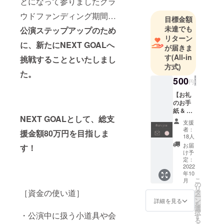
とになって参りましたクラ
するアー
ティストの
ウドファンディング期間…
目標金額
現場に携わ
未達でも
公演ステップアップのため
るなど、個
リターン
に、新たにNEXT GOALへ
が届きま
人の活動も
す
(All-in
挑戦することといたしまし
精力的に広
方式)
げていま
た。
500
す。
円
【(株)
【お礼
Sunnyque】
のお手
紙 & オ
「かけがえ
NEXT GOALとして、総支
リジナ
支援
のない幼少
ルス
者：
援金額80万円を目指しま
テッ
期の思い出
18人
カー】
お届
づくり」を
す！
〈今回
け予
ミッション
頂いた
定：
ご支援
2022
にダンスを
年10
に対す
通じて笑顔
こ
月
るお礼
の
リ
の連鎖を作
のお手
［資金の使い道］
タ
ー
紙〉
ン
詳細を見る
るべく、埼
を
〈本公
選
択
玉県川越と
・公演中に扱う小道具や会
演"Son
す
る
g
東京都恵比