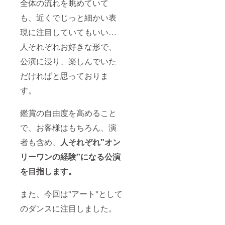
全体の流れを眺めていて
ずれの
了承く
公演
ださ
も、近くでじっと細かい表
も、印
い。
刷され
現に注目していてもいい…
［お届
たチ
け形
人それぞれお好きな形で、
ケット
式］ ①
はござ
9/26(月)
公演に浸り、楽しんでいた
いませ
以降、
ん。 当
随時
だければと思っておりま
日は受
メール
付に
にて送
す。
て、お
付
申し込
②③④
み頂い
チケッ
鑑賞の自由度を高めること
たお名
ト確保
で、お客様はもちろん、演
前と受
後、受
領メー
領メー
者も含め、
人
それぞれ"オン
ルを確
ル送付
認させ
⑤⑥本
リーワンの経験"になる公演
ていた
公演ご
だきま
来場の
を目指します。
す。
際に、
会場受
付にて
また、今回は"アート"として
お渡し
のダンスに注目しました。
（音楽
データ
のみ