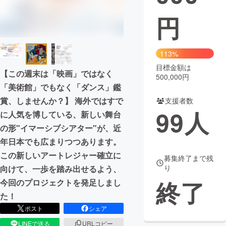
円
まちづくり・地域活性化
CAMPFIRE for Social Good
CAMPFIRE Creation
113%
CAMPFIREふるさと納税
machi-ya
コミュニティ
目標金額は
【この週末は「映画」ではなく
500,000円
「美術館」でもなく「ダンス」鑑
賞、しませんか？】 海外ではすで
支援者数
99
人
に人気を博している、新しい舞台
の形"イマーシブシアター"が、近
年日本でも広まりつつあります。
この新しいアートレジャー確立に
募集終了まで残
り
向けて、一歩を踏み出せるよう、
終了
今回のプロジェクトを発足しまし
た！
ポスト
シェア
LINEで送る
URLコピー