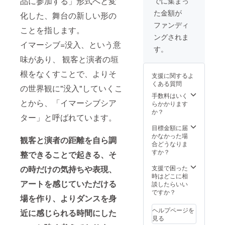
品に参加する」形式へと変
でに集まっ
10日
→
Hall（
2022年
了承く
ディメ
(土)まで
た金額が
http://w
化した、舞台の新しい形の
下北
9月〜
ださい
イク、
にご連
ww.half
沢） ア
2023年
ますよ
Jazz、
ファンディ
絡くだ
ことを指します。
moonh
クセス
3月末日
う、よ
Jazz
さい。
ングされま
all.com/
→
までの
ろしく
HipHop
イマーシブ=没入、という意
Access
http://w
期間内
お願い
、
す。
.html
ww.half
で実施
いたし
HipHop
味があり、 観客と演者の垣
〈Song
moonh
とさせ
ます。
2. 田野
For...本
all.com/
ていた
※ディレ
辺拓哉
根をなくすことで、よりそ
支援に関するよ
番公演
Access
だきま
クショ
（ATM
くある質問
チケッ
の世界観に"没入"していくこ
.html
す。 ※
ンの
） ジャ
ト1枚〉
⑤"Son
レッス
オー
手数料はいく
ンル：
とから、「イマーシブシア
ご希望
g
ン時に
ダー内
らかかります
Lock、
の公演
For..."オ
は同伴
容に
か？
Soul、
ター」と呼ばれています。
日時
リジナ
者をつ
よって
Freesty
（第3希
ルグッ
けま
は、追
目標金額に届
le 3.
望ま
ズ一式
す。 ※
加費用
かなかった場
MIRI（A
観客と演者の距離を自ら調
で）
・
金額に
が発生
合どうなりま
TM）
を、画
6cm×6
は、
する可
すか？
ジャン
整できることで起きる、そ
像2枚目
cm ス
レッス
能性が
ル：
の①〜
テッ
ン代と
ありま
の時だけの気持ちや表現、
支援で困った
Freesty
⑨の選
カー
スタジ
す。 ※
時はどこに相
le Jazz
アートを感じていただける
択肢か
（画像
オ代
映像
談したらいい
4.
ら選
③） ・
（上限
ディレ
ですか？
kizuku
場を作り、よりダンスを身
び、備
サコッ
￥10,00
クショ
（as 触
考欄に
シュ
0-まで /
ン及び
れられ
ヘルプページを
近に感じられる時間にした
ご入力
（画像
内容に
撮影編
ない
見る
くださ
④） ・
よって
集は、
男）