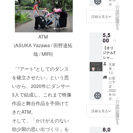
年10
紙〉
きま
式］※ご
ていた
こ
月
〈本公
す！ な
の
選択く
だきま
リ
演"Son
お、
タ
ださ
す。
ー
g
レッス
ン
い。 1.
詳細を見る
を
For..."オ
ン体験
選
郵送 …
択
リジナ
有効期
す
9/26(月)
る
ルTシャ
限は、
以降随
5,5
ツ〉 出
2022年
時発
ATM
演者の
00
9月〜
送。備
円
手のオ
2023年
(ASUKA Yazawa / 田野邉拓
考欄に
【オリ
ブジェ
3月末日
て、お
ジナルT
哉 / MIRI)
にデザ
までに
届け先
シャ
インが
なりま
の氏
ツ】
加わっ
す。 ス
名・住
支援
（XXL
たお
「"アート"としてのダンス
タジオ
所・電
者：
及び
しゃれ
情報は
1人
話番号
XXXL）
を確立させたい」という思
T！（デ
こちら↓
をご入
お届
〈今回
ザイン
https://
け予
力くだ
いから、2020年にダンサー
頂いた
案 画像
定：
sunnypi
さい。
ご支援
2022
②） カ
ece.sun
2. 会場
3人で結成し、これまで映像
年10
に対す
ラーは
nyday.j
でのお
こ
月
るお礼
白。 サ
の
p/ ［お
渡し
作品と舞台作品を手掛けて
リ
のお手
イズ
タ
届け形
（本公
ー
紙〉
は、S〜
ン
式］
詳細を見る
きたATM。
演ご観
を
〈本公
XLの中
選
9/5(月)
劇予定
択
演"Son
そして、「かけがえのない
からお
す
以降、
の方の
る
g
選びい
随時
み対
幼少期の思い出づくり」を
8,0
For..."オ
ただけ
メール
象） …