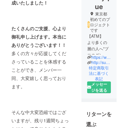
成いたしました！
ue
東京都
初めてのプ
ロジェクト
たくさんのご支援、心より
です
【ATM】
御礼申し上げます。本当に
より多くの
ありがとうございます！！
層の人へ"プ
多くの方々が応援してくだ
ロのダン
https://www.instagram.com/atm_atm2021/
ス"を届けた
さっていることを体感する
http://sunnypiece.sunnyday.jp/
い! という想
特定商取引
ことができ、メンバー一
法に基づく
いから2020
同、大変嬉しく思っており
表記
年発足しま
メッセー
ます。
した。ダン
ジを送る
ス鑑賞の可
能性を模索
していま
す。それぞ
そんな中大変恐縮ではござ
リターンを
れ、国内第
いますが、残り1週間ちょっ
選ぶ
一線で活躍