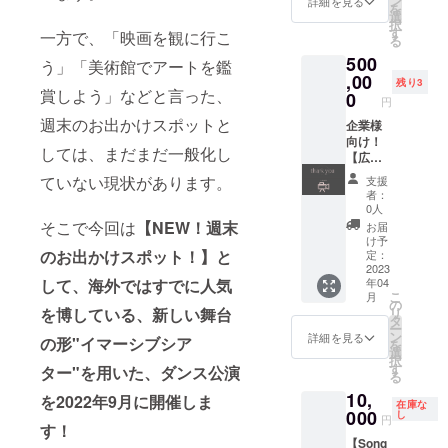
ン
生じる
詳細を見る
25)、会
を
For..."本
ン〉 本
確定い
選
場合が
場受付
択
番公演
公演演
たしま
す
ありま
一方で、「映画を観に行こ
にてお
る
チケッ
出・振
す。 な
す。
渡し。
500
ト1枚
付の
お、
う」「美術館でアートを鑑
※S〜XL
備考欄
ご希望
ATM ま
,00
レッス
サイズ
にて、
残り3
賞しよう」などと言った、
の公演
たは 出
ン開催
0
のTシャ
ご観劇
円
日時を
演者の
は、
ツリ
いただ
週末のお出かけスポットと
画像2枚
11名う
企業様
2022年
ターン
く日時
目①〜
ち、1名
向け！
9月〜
は5000
をご入
しては、まだまだ一般化し
⑨の選
が出張
【広告
2023年
円でご
力くだ
択肢か
レッス
動画制
3月末日
用意ご
さい。
ていない現状があります。
支援
ら選
ンに伺
作】
までの
ざいま
※お届け
者：
び、備
いま
15〜30
期間内
す。
0人
先の住
考欄に
す！
秒のダ
で実施
そこで今回は
【NEW！週末
［お届
所やお
お届
ご入力
（山口
ンス広
とさせ
け形
け予
届け形
くださ
大地は
告を制
のお出かけスポット！】と
ていた
定：
式］※ご
式の変
い。
都合に
作いた
2023
だきま
選択く
更がご
して、海外ではすでに人気
年04
＊開場
よりご
しま
す。 ※
ださ
ざいま
こ
月
は開演
指名い
す！ 映
レッス
の
い。 1.
した
を博している、新しい舞台
リ
30分前
ただけ
像完成
ン時に
タ
郵送 …
ら、9月
ー
より ④
ませ
時期や
は同伴
ン
9/26(月)
詳細を見る
10日
の形"イマーシブシア
を
アフ
ん。ご
内容
者をつ
選
以降随
(土)まで
択
ター
了承く
は、打
けま
す
時発
ター"を用いた、ダンス公演
にご連
る
トーク
ださ
ち合わ
す。 ※
送。 2.
絡くだ
10,
講演チ
い。）
せさせ
を2022年9月に開催しま
金額に
会場で
さい。
在庫な
ケット1
メール
ていた
000
は、
し
のお渡
円
す！
枚 全公
にて、
だき、
レッス
し（本
【Song
演終了
開催日
決定し
ン受講