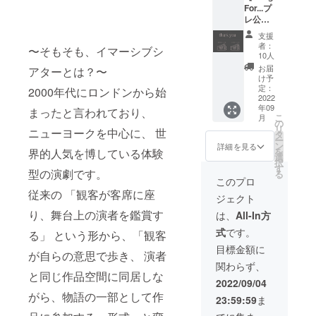
公演ご
For...プ
後に行
時・場
ます。
費とス
観劇の
レ公演
われ
所（東
リター
タジオ
方のみ
チケッ
る、物
京・埼
ン費用
代と講
対象）
支援
ト1枚 &
語のネ
玉・神
には、
師の交
…本公
者：
〜そもそも、イマーシブシ
本番公
タバレ
奈川・
以下内
通費が
10人
演当日
演チ
やリ
千葉に
容が含
含まれ
(9/22〜
お届
アターとは？〜
ケット1
ハーサ
限
まれま
ます。
け予
25)、会
枚】
ルの裏
る）・
す。 ・
定：
※ご来場
2000年代にロンドンから始
場受付
〈Song
2022
側につ
ジャン
映像
の際の
にてお
年09
For...プ
まったと言われており、
いてな
ル（講
ディレ
交通
渡し。
こ
月
レ公演
どの、
師）を
クショ
の
費・宿
備考欄
リ
ニューヨークを中心に、 世
チケッ
アフ
相談さ
ン料 ・
タ
泊費等
にて、
ー
ト1枚〉
ター
せてい
撮影編
ン
は含ま
詳細を見る
ご観劇
を
界的人気を博している体験
日時：
トーク
ただ
集費 ・
選
れませ
いただ
択
9/11(日)
講演。
き、確
振付料
す
ん。 1.
く日時
型の演劇です。
る
18:00開
日時：
定いた
・映像
ASUKA
このプロ
をご入
演 ＊
9/25
しま
出演料
Yazawa
従来の 「観客が客席に座
力くだ
ジェクト
開場は
(日)
す。 オ
（1〜3
（ATM /
さい。
開演30
16:30-
ンライ
名ま
り、舞台上の演者を鑑賞す
as 一途
は、
All-In方
※お届け
分前よ
17:00予
ンでも
で） 上
な想い
先の住
式
です。
る」 という形から、「観客
り 場
定 ＊
オフラ
記以外
を寄せ
所やお
所：
開場は
インで
の別途
る女）
目標金額に
届け形
が自らの意思で歩き、 演者
Half
開演15
も対応
費用は
ジャン
式の変
関わらず、
Moon
分前よ
可能で
ご負担
ル：ス
更がご
と同じ作品空間に同居しな
Hall（
り 場
す。
いただ
トレッ
2022/09/04
ざいま
下北
所：
レッス
きます
チや筋
した
がら、物語の一部として作
23:59:59
ま
沢） ア
Half
ン開催
ので、
トレな
ら、9月
クセス
Moon
は、
予めご
どのボ