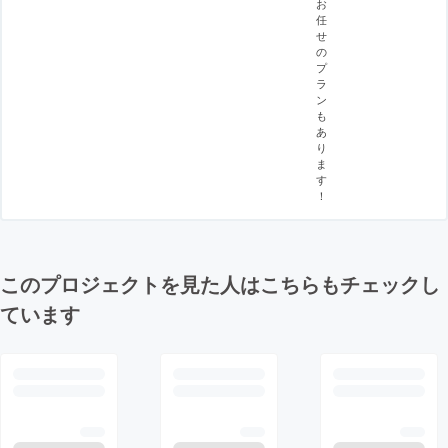
お
任
せ
の
プ
ラ
ン
も
あ
り
ま
す
！
このプロジェクトを見た人はこちらもチェックし
ています