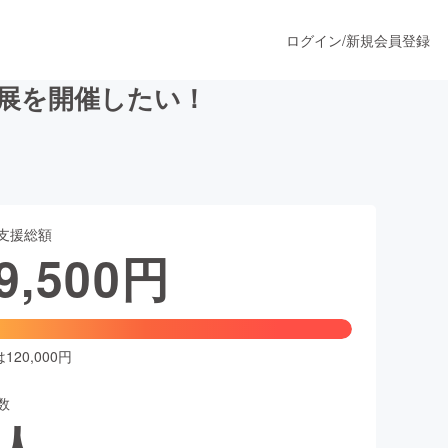
ログイン
/
新規会員登録
展を開催したい！
うすぐ公開されます
支援総額
プロダクト
9,500
円
ファッション
スポーツ
20,000円
数
ア
ソーシャルグッド
人