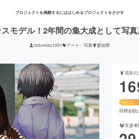
プロジェクトを掲載するには
はじめる
プロジェクトをさがす
ンスモデル！2年間の集大成として写真
mizumizu1031
アート・写真
愛知県
注目のリターン
注目の新着プロジェクト
募集終了が近いプロジェクト
も
現在の
音楽
舞台・パフォーマンス
16
ゲーム・サービス開発
フード・飲食店
141%
書籍・雑誌出版
アニメ・漫画
目標金額は1
支援者
チャレンジ
ビューティー・ヘルスケ
29