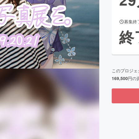
募集終
CAMPFIRE for Social Good
CAMPFIRE Creation
終
CAMPFIREふるさと納税
machi-ya
コミュニティ
このプロジェ
169,500
円の