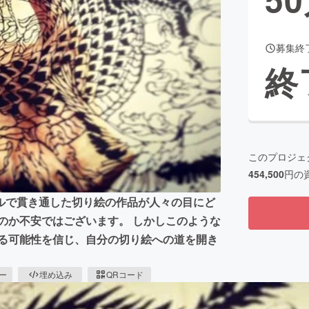
募集終
CAMPFIRE for Social Good
CAMPFIRE Creation
終
CAMPFIREふるさと納税
machi-ya
コミュニティ
このプロジェ
454,500
円の
ルで貫き通した切り絵の作品が人々の目にど
のか不安ではございます。 しかしこのような
ゆる可能性を信じ、自分の切り絵への道を開き
ピー
埋め込み
QRコード