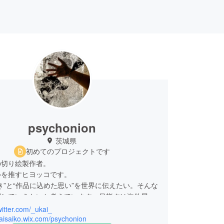
psychonion
茨城県
初めてのプロジェクトです
の切り絵製作者。
ルを推すヒヨッコです。
き”と“作品に込めた思い”を世界に伝えたい。そんな
開していきたいと考えています。目指すは海外展
魅入られるような、何かを思わせるような素敵な切
twitter.com/_ukai_
りたいのです。
kaisaiko.wix.com/psychonion