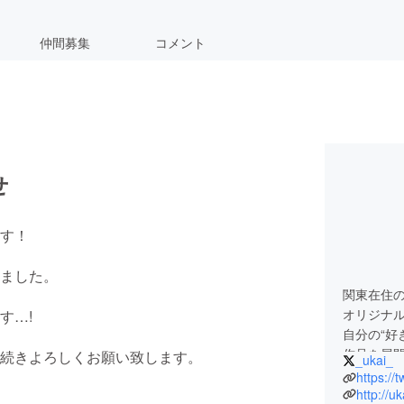
仲間募集
コメント
せ
す！
ました。
関東在住
オリジナ
す…!
自分の“好
作品を展
続きよろしくお願い致します。
_ukai_
示。人に
https://
り絵を作
http://u