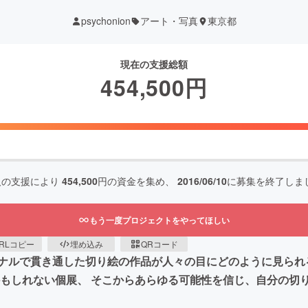
psychonion
アート・写真
東京都
現在の支援総額
454,500
円
人の支援により
454,500
円の資金を集め、
2016/06/10
に募集を終了しま
もう一度プロジェクトをやってほしい
RLコピー
埋め込み
QRコード
ナルで貫き通した切り絵の作品が人々の目にどのように見られ
かもしれない個展、 そこからあらゆる可能性を信じ、自分の切