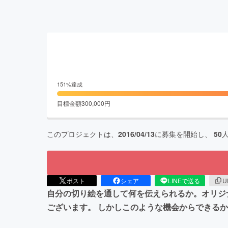
151
%達成
目標金額
300,000
円
このプロジェクトは、
2016/04/13
に募集を開始し、
50
ポスト
シェア
LINEで送る
U
自分の切り絵を通して何を伝えられるか。オリジ
ございます。 しかしこのような機会からできる