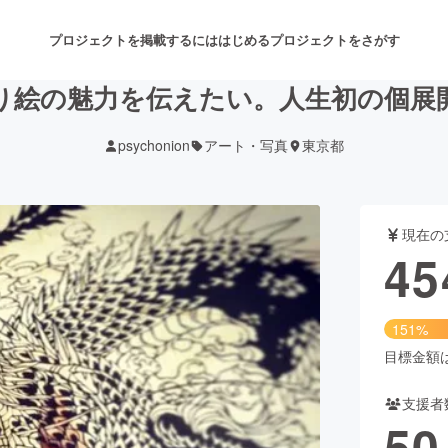
プロジェクトを掲載するには
はじめる
プロジェクトをさがす
り絵の魅力を伝えたい。人生初の個展
psychonion
アート・写真
東京都
注目のリターン
注目の新着プロジェクト
募集終了が近いプロジェクト
も
現在の
音楽
舞台・パフォーマンス
45
ゲーム・サービス開発
フード・飲食店
151%
書籍・雑誌出版
アニメ・漫画
目標金額は3
支援者
チャレンジ
ビューティー・ヘルスケ
50