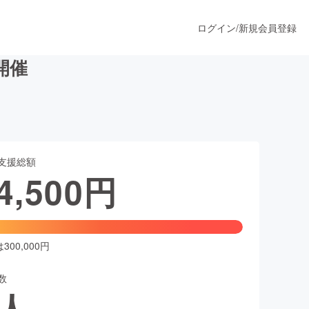
ログイン
/
新規会員登録
開催
うすぐ公開されます
支援総額
プロダクト
4,500
円
ファッション
スポーツ
00,000円
数
ア
ソーシャルグッド
人