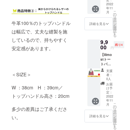
つ。撥
加工。
ブラン
2022
らかけ
水加
残生地
年11
ドロゴ
られる
工。 素
を出さ
こ
月
をバイ
レザー
の
材は廃
ない仕
リ
カラー
のトッ
タ
棄衣料
様。
ー
牛革100％のトップハンドル
でデザ
プハン
ン
や廃棄
詳細を見る
made in
を
インし
ドル。
選
生地を
Japan ●
択
は幅広で、丈夫な縫製を施
たトー
表バイ
す
使って
サイズ
る
トバッ
カラー
作られ
W:27c
しているので、持ちやすく
9,9
グで
ロゴデ
た再生
m/H:38
残り4
す。
00
ザイン
ポリエ
cm 多少
安定感があります。
円
ベー
部分ポ
ステル
の差異
【lilmo
ジュ＆
ケット
生地
はご了
stトー
ブラッ
仕様。
RENE1
承くだ
トバッ
クにな
ポケッ
00％使
さい。
グ
りま
ト口:内
用。
※送料込
支援
PK&GY
す。 ●
＜SIZE＞
ポケッ
(RENU
者：
みのお
】
商品詳
ト１
0人
タグ付)
値段で
lilmost(
細 肩か
つ。 素
無水プ
お届
す。
W ：38cm H ：39cm／
リルモ
らかけ
材は廃
け予
リント
ス）の
られる
定：
棄衣料
加工。
トップハンドル高さ：20cm
ブラン
2022
レザー
や廃棄
残生地
年11
ドロゴ
のトッ
生地を
を出さ
こ
月
をバイ
プハン
の
使って
ない仕
多少の差異はご了承くださ
リ
カラー
ドル。
タ
作られ
様。
ー
でデザ
表バイ
ン
た再生
詳細を見る
made in
い。
を
インし
カラー
選
ポリエ
Japan ●
択
たトー
ロゴデ
す
ステル
サイズ
る
トバッ
ザイン
生地