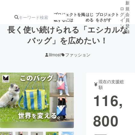
新
ロ
規
グ
会
プロジェクトを掲
はじ
プロジェクト
/
載するには
める
をさがす
イ
員
ン
登
長く使い続けられる「エシカルな
録
バッグ」を広めたい！
人気のプロ
注目のリ
注目の新着プロ
募集終了が近いプ
もうすぐ公開
lilmost
ファッション
ジェクト
ターン
ジェクト
ロジェクト
されます
アート・写真
音楽
現在の支援総
額
116,
テクノロジー・ガジェット
ゲーム・サ
800
映像・映画
書籍・雑誌
ビジネス・起業
チャレンジ