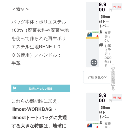
W:27c
9,9
グで
部分ポ
RENE1
m/H:38
残り4
す。 ピ
＜素材＞
00
ケット
00％使
cm 多少
円
ンク＆
仕様。
用。
の差異
【lilmo
グレー
ポケッ
(RENU
はご了
バッグ本体：ポリエステル
stトー
になり
ト口:内
タグ付)
承くだ
トバッ
ます ●
ポケッ
無水プ
さい。
100%（廃棄衣料や廃棄生地
グ
商品詳
ト１
リント
※送料込
支援
SX&GY
細 肩か
つ。 素
加工。
者：
みのお
を使って作られた再生ポリ
】
らかけ
材は廃
0人
ロス生
値段で
lilmost(
られる
棄衣料
地を出
お届
エステル生地RENE１０
す。
リルモ
レザー
や廃棄
け予
さない
ス）の
のトッ
定：
０％使用）／ハンドル：
生地を
ように
ブラン
2022
プハン
使って
考えら
年11
ドロゴ
牛革
ドル。
作られ
れたパ
こ
月
をバイ
表バイ
の
た再生
ター
リ
カラー
カラー
タ
ポリエ
ン。撥
ー
でデザ
ロゴデ
ン
ステル
詳細を見る
水加
を
インし
ザイン
選
生地
工。
択
たトー
部分ポ
す
RENE1
made in
る
トバッ
ケット
00％使
Japan ●
9,9
グで
仕様。
用。
サイズ
残り3
す。 ス
00
ポケッ
(RENU
これらの機能性に加え、
W:38c
円
カイブ
ト口:内
タグ付)
m/H:39
【lilmo
ルー＆
lilmost-WORKBAG ・
ポケッ
無水プ
cm/トッ
stトー
グレー
ト１
リント
プハン
トバッ
lilmostトートバッグに共通
になり
つ。 素
加工。
ドル
グ
ます。
材は廃
ロス生
高:20c
支援
する大きな特徴は、地球に
BL&OG
●商品詳
棄衣料
地を出
者：
m 多少