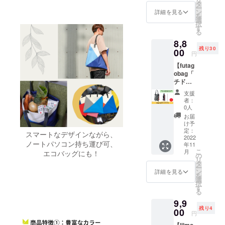
インの
ルダー
タ
工。 素
ー
futagob
スト
ン
材は廃
詳細を見る
を
ag(フタ
ラップ
選
棄衣料
択
ゴバッ
の両方
す
や廃棄
る
グ)で
で持ち
生地を
8,8
す。 六
運びが
使って
残り30
角形×六
00
可能な
作られ
円
角形に
デザイ
た再生
【futag
なりま
ン。ス
ポリエ
obag「
す。 ●
ナップ
ステル
チドリ×
商品詳
留めの
生地
チド
細 肩か
オープ
RENE1
支援
リ」】
らかけ
ントッ
00％使
者：
カバン
られる
プ。内
0人
用。
を2つ
レザー
ポケッ
(RENU
お届
くっつ
のトッ
ト１
け予
タグ付)
けた
プハン
定：
つ。撥
無水プ
スマートなデザインながら、
とって
2022
ドルと
水加
リント
ノートパソコン持ち運び可、
年11
も斬新
ナイロ
工。 素
加工。
こ
月
エコバッグにも！
なデザ
ンショ
の
材は廃
残生地
リ
インの
ルダー
タ
棄衣料
を出さ
ー
futagob
スト
ン
や廃棄
詳細を見る
ない仕
を
ag(フタ
ラップ
選
生地を
様。
択
ゴバッ
の両方
す
使って
made in
る
グ)で
で持ち
作られ
Japan ●
9,9
す。 チ
運びが
た再生
サイズ
残り4
ドリ×チ
00
可能な
ポリエ
W:27c
円
ドリに
デザイ
ステル
m/H:38
【lilmo