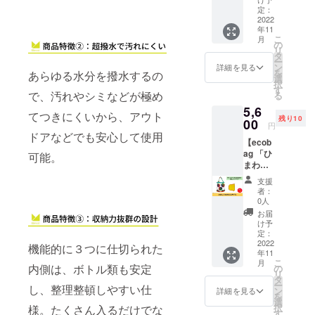
地や衣
材:ポリ
定：
料をリ
2022
エステ
年11
サイク
ル100%
こ
月
ルして
底板部:
の
リ
作られ
塩化ビ
タ
ー
た
ニル
ン
詳細を見る
を
あらゆる水分を撥水するの
RENU(
SUV加
選
択
ポリエ
工 ●サ
す
で、汚れやシミなどが極め
る
ステル
イズ
5,6
再生繊
縦:39c
てつきにくいから、アウト
残り10
維)を使
00
m
円
用した
横:23c
ドアなどでも安心して使用
【ecob
エコ
mマ
ag 「ひ
バッグ
可能。
チ:14c
まわり
です。
m 閉じ
＆モザ
シロク
た状
支援
イ
マ＆
態:15c
者：
ク」】
ペット
m×14.5
0人
廃棄さ
ボトル
cm 多少
お届
れた生
柄にな
の差異
け予
地や衣
りま
定：
はご了
料をリ
2022
す。 素
承くだ
機能的に３つに仕切られた
年11
サイク
材:ポリ
さい。
こ
月
ルして
エステ
内側は、ボトル類も安定
の
※送料込
リ
作られ
ル100%
タ
みのお
ー
し、整理整頓しやすい仕
た
底板部:
ン
値段で
詳細を見る
を
RENU(
塩化ビ
選
す。
択
様。たくさん入るだけでな
ポリエ
ニル
す