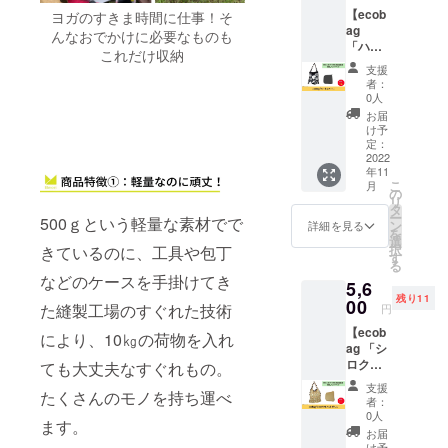
【ecob
差異あ
ヨガのすきま時間に仕事！そ
ag
り ※送
んなおでかけに必要なものも
「ハー
料込み
これだけ収納
ト＆
のお値
支援
ハー
段で
者：
ト」】
す。
0人
廃棄さ
お届
れた生
け予
地や衣
定：
料をリ
2022
年11
サイク
こ
月
ルして
の
リ
作られ
タ
ー
500ｇという軽量な素材でで
た
ン
詳細を見る
を
RENU(
選
択
きているのに、工具や包丁
ポリエ
す
る
ステル
などのケースを手掛けてき
5,6
再生繊
残り11
維)を使
00
た縫製工場のすぐれた技術
円
用した
【ecob
エコ
により、10㎏の荷物を入れ
ag 「シ
バッグ
ロクマ
です。
ても大丈夫なすぐれもの。
＆ペッ
ハート
支援
たくさんのモノを持ち運べ
トボト
＆ハー
者：
ル」】
ト柄に
0人
ます。
廃棄さ
なりま
お届
れた生
す。 素
け予