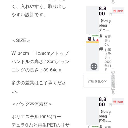
る
ステル
SUV加
く、入れやすく、取り出し
8,8
再生繊
工 ●サ
残り22
維)を使
00
イズ
やすい設計です。
円
用した
縦:39c
【futag
エコ
m
obag「
バッグ
横:23c
チェッ
です。
mマ
ク×ボー
ひまわ
チ:14c
支援
ダー」
り＆モ
＜SIZE＞
m 閉じ
者：
】 カバ
ザイク
た状
0人
ンを2つ
柄にな
態:15c
お届
W: 34cm H :38cm／トップ
くっつ
りま
m×14.5
け予
けた
す。 素
定：
cm 多少
ハンドルの高さ:18cm／ラン
とって
2022
材:ポリ
の差異
年11
も斬新
エステ
はご了
ニングの長さ：39-64cm
こ
月
なデザ
ル100%
の
承くだ
リ
インの
底板部:
タ
さい。
ー
futagob
塩化ビ
ン
※送料込
詳細を見る
多少の差異はご了承くださ
を
ag(フタ
ニル
選
みのお
択
ゴバッ
SUV加
す
い。
値段で
る
グ)で
工 ●サ
す。
8,8
す。
イズ
残り30
チェッ
＜バッグ本体素材＞
00
縦:39c
円
ク＆
m
【futag
ボー
横:23c
ポリエステル100%(コー
obag「
ダーに
mマ
四角×ス
なりま
チ:14c
デュラ®糸と再生PETのリサ
トライ
す。 ●
m 閉じ
支援