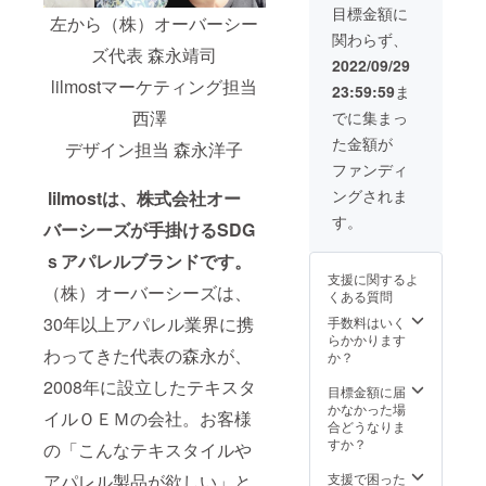
載させ
ていま
は高機
目標金額に
ス）は
ると軽
左から（株）オーバーシー
ていた
す。内
能ファ
コー
量であ
関わらず、
だきま
ポケッ
ブリッ
デュラ
り、ま
ズ代表 森永靖司
す。 あ
ト1。
クの特
2022/09/29
糸と再
たテフ
なたの
対象:
性であ
生PET
lilmostマーケティング担当
ロン加
23:59:59
ま
企業名
オール
る摩
のリサ
工を施
を​
ジェン
耗、引
西澤
でに集まっ
イクル
すこと
lilmost
ダー。
き裂
糸を使
により
た金額が
のHPで
デザイン担当 森永洋子
環境に
き、擦
用して
高性能
PRでき
優しい
り切れ
ファンディ
いる
の撥
ます。
素材と
に対す
為、協
水、防
ングされま
lilmostは、株式会社オー
https://li
技術
る強さ
力で環
汚機能
lmost.n
CORDU
を備え
す。
境に優
があり
バーシーズが手掛けるSDG
et/ ※掲
RA100
ていま
しい商
ます。
載内容
%使
す。ま
品で
プリン
ｓアパレルブランドです。
はメー
用。
たこの
す。
トは環
支援に関するよ
ルにて
(CORD
素材(エ
（株）オーバーシーズは、
コット
境に配
くある質問
打合せ
URAタ
コメイ
ンキャ
慮した
させて
グ付)
30年以上アパレル業界に携
手数料はいく
ドキャ
ンバス
無水プ
いただ
コー
らかかります
ンバ
に比べ
リン
わってきた代表の森永が、
きま
デュラ
か？
ス）は
ると軽
ト。ロ
す。 ※
は高機
コー
量であ
スを最
2008年に設立したテキスタ
ネット
能ファ
目標金額に届
デュラ
り、ま
小限に
ワーク
ブリッ
かなかった場
糸と再
たテフ
抑えた
イルＯＥＭの会社。お客様
販売や
クの特
合どうなりま
生PET
ロン加
パター
企業イ
性であ
すか？
のリサ
工を施
の「こんなテキスタイルや
ン。
メージ
る摩
イクル
すこと
made in
が相違
耗、引
支援で困った
アパレル製品が欲しい」と
糸を使
により
Japan ●