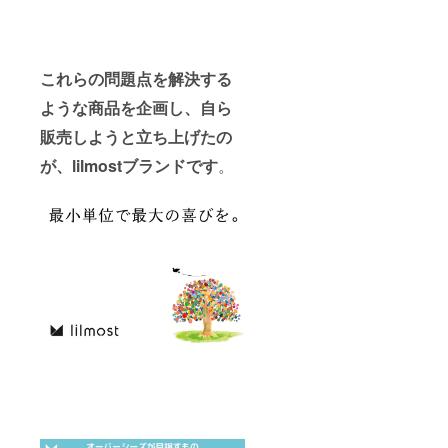
抑えた
い。
パター
バッグ
ン。
本体素
made in
材:ポリ
Japan ●
エステ
これらの問題点を解決する
サイズ
ル100%
W:34c
ような商品を企画し、自ら
※送料込
m/H:38
みのお
販売しようと立ち上げたの
cm/トッ
値段で
プハン
す。
が、lilmostブランドです
。
ドル
高:18c
m ラン
ニング
の長
さ:39-
64cm
多少の
差異は
ご了承
くださ
い。
バッグ
本体素
材:ポリ
エステ
ル100%
※送料込