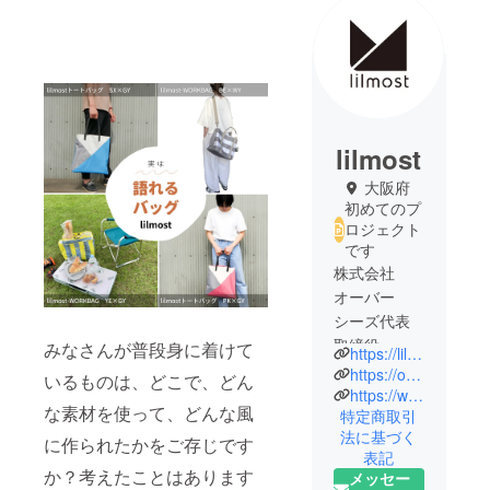
lilmost
大阪府
初めてのプ
ロジェクト
です
株式会社
オーバー
シーズ代表
取締役
みなさんが普段身に着けて
https://lilmost.net/
繊維系商社
https://overseas2008.co.jp/
いるものは、どこで、どん
を経て2006
https://www.instagram.com/lilmost.shop
な素材を使って、どんな風
特定商取引
年独立
法に基づく
繊維製品の
に作られたかをご存じです
表記
OEMを主体
か？考えたことはあります
メッセー
とする。