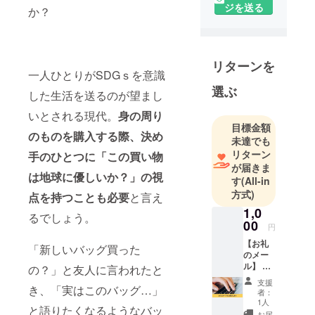
ジを送る
か？
長年繊維業
界に身を置
き様々な
トップアパ
リターンを
一人ひとりがSDGｓを意識
レルの仕事
選ぶ
を請け負う
した生活を送るのが望まし
も、ものづ
いとされる現代。
身の周り
くりのあり
目標金額
のものを購入する際、決め
方に疑問も
未達でも
リターン
持つ。
手のひとつに「この買い物
が届きま
以前より環
は地球に優しいか？」の視
す
(All-in
境にやさし
方式)
点を持つことも必要
と言え
い染色方法
1,0
などの開発
るでしょう。
00
円
に従事する
【お礼
もコロナを
「新しいバッグ買った
のメー
機に一転、
ル】 ​
の？」と友人に言われたと
lilmost
環境問題低
支援
をただ
き、「実はこのバッグ…」
者：
減を目標と
ただ応
1人
したオリジ
と語りたくなるようなバッ
援した
お届