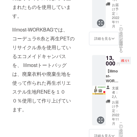
さい。
力抜群
外し可
オール
考えら
お届
バッグ
まれたものを使用していま
の超軽
能で長
ジェン
け予
れたパ
素材:ポ
量な
さ調節
定：
ダー。
ター
す。
リエス
WORK
2022
が可能
環境に
ン。撥
テル
年11
BAGで
なナイ
優しい
水加
100%
こ
月
す。 ブ
ロンの
の
lilmost-WORKBAGでは、
素材と
工。
ハンド
リ
ルー＆
ライニ
タ
技術
made in
ル:牛革
ー
ホワイ
コーデュラ®糸と再生PETの
ングの
ン
CORDU
詳細を見る
Japan ●
100% ※
を
トにな
2way
選
RA100
サイズ
送料込
択
リサイクル糸を使用してい
りま
バッグ
す
%使
W:38c
みのお
る
す。 ●
です。
用。
m/H:39
値段で
るエコメイドキャンバス
13,
商品詳
しっか
(CORD
cm/トッ
す。
残り1
細 肩か
000
り安定
URAタ
プハン
円
を、 lilmostトートバッグ
らかけ
の底板
グ付)
ドル
【lilmo
られる
を配し
コー
は、廃棄衣料や廃棄生地を
高:20c
st-
グログ
ていま
デュラ
m 多少
WORK
ランの
使って作られた再生ポリエ
す。内
は高機
の差異
BAG
トップ
ポケッ
能ファ
はご了
支援
BE&WT
ステル生地RENEを１０
ハンド
ト1。
ブリッ
者：
承くだ
】 収納
ルと取
対象:
2人
クの特
さい。
０％使用して作り上げてい
力抜群
外し可
オール
性であ
お届
バッグ
の超軽
能で長
ジェン
け予
る摩
素材:ポ
ます。
量な
さ調節
定：
ダー。
耗、引
リエス
WORK
2022
が可能
環境に
き裂
テル
年11
BAGで
なナイ
優しい
き、擦
100%
こ
月
す。
ロンの
の
素材と
り切れ
ハンド
リ
ベー
ライニ
タ
技術
に対す
ル:牛革
ー
ジュ＆
ングの
ン
CORDU
詳細を見る
る強さ
100% ※