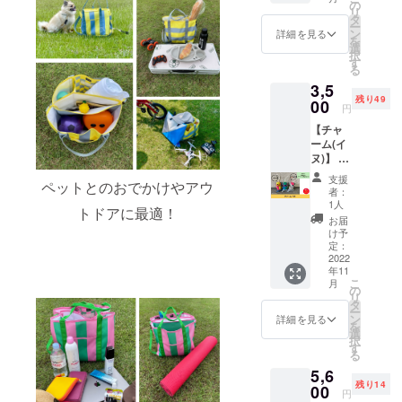
％ ●サ
の
リ
イズ 高
タ
ー
さ:7㎝
ン
詳細を見る
を
幅:125
選
択
㎝ スト
す
る
ラップ
3,5
の長さ:
残り49
約10㎝
00
円
※多少の
【チャ
差異あ
ーム(イ
り ※送
ヌ)】 素
料込み
材:無地
のお値
支援
ペットとのおでかけやアウ
C100％
段で
者：
ストラ
す。
1人
トドアに最適！
イプ
お届
C55％
け予
PE45％
定：
中綿
2022
年11
PE100
こ
月
％ ●サ
の
リ
イズ 高
タ
ー
さ:7㎝
ン
詳細を見る
を
幅:125
選
択
㎝ スト
す
る
ラップ
5,6
の長さ:
残り14
約10㎝
00
円
※多少の