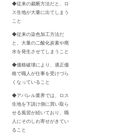
す。
◆従来の裁断方法だと、ロ
境に配
ニング
コット
慮した
の長
ス生地が大量に出てしまう
ンキャ
無水プ
さ:39-
ンバス
リン
64cm
こと
に比べ
ト。ロ
多少の
ると軽
スを最
差異は
量であ
小限に
ご了承
◆従来の染色加工方法だ
り、ま
抑えた
くださ
たテフ
パター
い。
と、大量の二酸化炭素や廃
ロン加
ン。
バッグ
工を施
made in
水を発生させてしまうこと
本体素
すこと
Japan ●
材:ポリ
により
サイズ
エステ
◆価格破壊により、適正価
高性能
W:34c
ル100%
の撥
m/H:38
※送料込
格で職人が仕事を受けづら
水、防
cm/トッ
みのお
汚機能
プハン
値段で
くなっていること
があり
ドル
す。
ます。
高:18c
プリン
m ラン
◆アパレル業界では、ロス
トは環
ニング
境に配
の長
生地を下請け側に買い取ら
慮した
さ:39-
無水プ
せる風習が続いており、職
64cm
リン
多少の
人にそのしわ寄せがきてい
ト。ロ
差異は
スを最
ご了承
ること
小限に
くださ