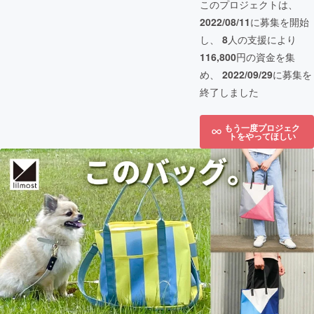
このプロジェクトは、
2022/08/11
に募集を開始
し、
8
人の支援により
116,800
円の資金を集
め、
2022/09/29
に募集を
終了しました
もう一度プロジェク
トをやってほしい