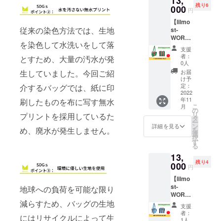
13,
(RENU
m/H:39
す。
残り6
細 肩か
000
仕様。
タグ付)
cm/トッ
円
らかけ
ポケッ
無水プ
プハン
【lilmo
られる
ト口:内
リント
ドル
従来の染色方法では、生地
st-
グログ
ポケッ
加工。
高:20c
WORK
ランの
ト１
ロス生
m 多少
を染色して水洗いをして落
BAG
トップ
つ。 素
地を出
の差異
支援
PK&GR
ハンド
材は廃
さない
者：
はご了
とすため、大量の汚水が発
】 収納
ルと取
棄衣料
0人
ように
承くだ
力抜群
外し可
や廃棄
考えら
お届
生していました。今回ご紹
さい。
の超軽
能で長
生地を
け予
れたパ
バッグ
量な
さ調節
定：
介するバッグでは、紙に印
使って
ター
素材:ポ
WORK
2022
が可能
作られ
ン。撥
リエス
年11
BAGで
刷したものを布に写す無水
なナイ
た再生
水加
テル
こ
月
す。 ピ
ロンの
の
ポリエ
工。
100%
リ
プリントを採用しているた
ンク＆
ライニ
タ
ステル
made in
ハンド
ー
グリー
ングの
ン
生地
詳細を見る
Japan ●
ル:牛革
め、廃水が発生しません。
を
ンにな
2way
選
RENE1
サイズ
100% ※
択
りま
バッグ
す
00％使
W:38c
送料込
る
す。 ●
です。
用。
m/H:39
みのお
13,
商品詳
しっか
(RENU
cm/トッ
値段で
残り4
細 肩か
000
り安定
タグ付)
プハン
円
す。
らかけ
の底板
無水プ
ドル
【lilmo
られる
を配し
リント
高:20c
st-
グログ
地球への負荷を可能な限り
ていま
加工。
m 多少
WORK
ランの
す。内
ロス生
の差異
減らすため、バッグの生地
BAG
トップ
ポケッ
地を出
はご了
支援
BL&WT
ハンド
ト1。
さない
者：
承くだ
にはリサイクルによって生
】 収納
ルと取
対象:
1人
ように