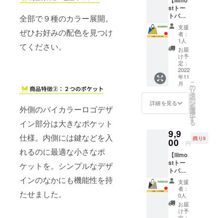
なりま
ン。ス
生地
cm 多少
stトー
す。 ●
ナップ
RENE1
の差異
トバッ
商品詳
全部で９種のカラー展開。
留めの
00％使
はご了
グ
細 肩か
オープ
用。
承くだ
支援
YE&BL
ぜひお好みの配色を見つけ
らかけ
ントッ
(RENU
者：
さい。
】
られる
プ。内
1人
タグ付)
※送料込
てください。
lilmost(
レザー
ポケッ
無水プ
お届
みのお
リルモ
のトッ
ト１
け予
リント
値段で
ス）の
プハン
定：
つ。撥
加工。
す。
ブラン
2022
ドルと
水加
残生地
年11
ドロゴ
ナイロ
工。 素
を出さ
こ
月
をバイ
ンショ
の
材は廃
ない仕
リ
カラー
ルダー
タ
棄衣料
様。
ー
でデザ
スト
ン
や廃棄
詳細を見る
made in
を
外側のバイカラーロゴデザ
インし
ラップ
選
生地を
Japan ●
択
たトー
の両方
す
使って
サイズ
る
イン部分は大きなポケット
トバッ
で持ち
作られ
W:27c
9,9
グで
運びが
た再生
m/H:38
仕様。内側には鍵などを入
残り5
す。 イ
00
可能な
ポリエ
cm 多少
円
エロー
デザイ
ステル
れるのに最適な小さなポ
の差異
【lilmo
＆ブ
ン。ス
生地
はご了
stトー
ルー(ウ
ナップ
ケットを。シンプルなデザ
RENE1
承くだ
トバッ
クライ
留めの
00％使
さい。
グ
インのなかにも機能性を持
ナカ
オープ
用。
※送料込
支援
BE&BK
ラー)に
ントッ
(RENU
者：
みのお
たせました。
】
なりま
プ。内
0人
タグ付)
値段で
lilmost(
す。 ●
ポケッ
無水プ
お届
す。
リルモ
商品詳
ト１
け予
リント
ス）の
細 肩か
定：