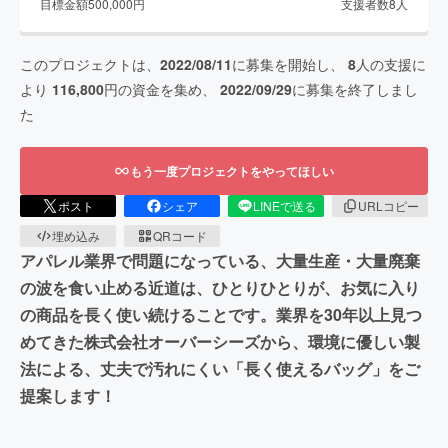
目標金額
500,000
円
支援者数
8
人
このプロジェクトは、
2022/08/11
に募集を開始し、
8
人の支援に
より
116,800
円の資金を集め、
2022/09/29
に募集を終了しまし
た
もう一度プロジェクトをやってほしい
ポスト
シェア
LINEで送る
URLコピー
埋め込み
QRコード
アパレル業界で問題になっている、大量生産・大量廃棄
の波を食い止める近道は、ひとりひとりが、お気に入り
の商品を長く使い続けることです。業界を30年以上見つ
めてきた株式会社オーバーシーズから、環境に優しい製
法による、丈夫で汚れにくい「長く使えるバッグ」をご
提案します！