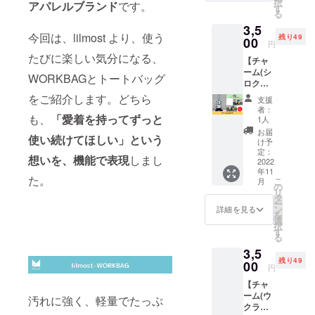
択
アパレルブランド
です。
を掲載
せ、大
す
る
させて
歓迎で
3,5
いただ
す！
今回は、lilmost より、使う
残り49
きま
00
円
す。 あ
たびに楽しい気分になる、
【チャ
なたの
ーム(シ
お名前
WORKBAGとトートバッグ
ロク
を​
マ)】 素
lilmost
をご紹介します。どちら
支援
材:無地
のHPで
者：
C100％
も、
「愛着を持ってずっと
PRでき
1人
ストラ
ます。
お届
使い続けてほしい」という
イプ
https://li
け予
C55％
lmost.n
定：
想いを、機能で表現
しまし
PE45％
2022
et/ ※掲
年11
中綿
載する
た。
こ
月
PE100
お名前
の
リ
％ ●サ
を備考
タ
ー
イズ 高
欄にご
ン
詳細を見る
を
さ:7㎝
記入く
選
択
幅:125
ださ
す
る
㎝ スト
い。 ※
3,5
ラップ
ニック
残り49
の長さ:
00
ネーム
円
約10㎝
でのご
【チャ
※多少の
参加も
ーム(ウ
差異あ
できま
汚れに強く、軽量でたっぷ
クライ
り ※送
す。 ※