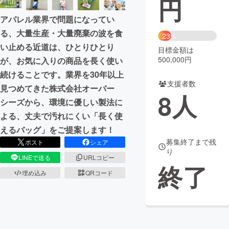
円
アパレル業界で問題になってい
まちづくり・地域活性化
る、大量生産・大量廃棄の波を食
23%
い止める近道は、ひとりひとり
目標金額は
CAMPFIRE for Social Good
CAMPFIRE Creation
500,000円
が、お気に入りの商品を長く使い
CAMPFIREふるさと納税
machi-ya
コミュニティ
続けることです。業界を30年以上
支援者数
見つめてきた株式会社オーバー
8
人
シーズから、環境に優しい製法に
よる、丈夫で汚れにくい「長く使
えるバッグ」をご提案します！
募集終了まで残
ポスト
シェア
り
LINEで送る
URLコピー
終了
埋め込み
QRコード