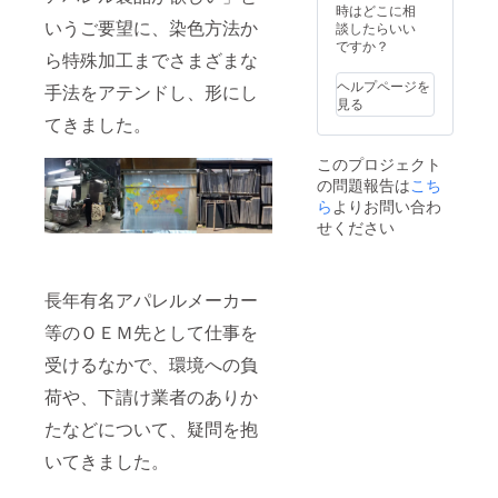
する場
き裂
時はどこに相
用して
高性能
サイズ
合等、
いうご要望に、染色方法か
き、擦
談したらいい
いる
の撥
W:34c
掲載を
り切れ
ですか？
為、協
水、防
m/H:38
ら特殊加工までさまざまな
お断り
に対す
力で環
汚機能
cm/トッ
させて
る強さ
境に優
があり
ヘルプページを
プハン
手法をアテンドし、形にし
いただ
を備え
しい商
ます。
見る
ドル
く場合
ていま
品で
プリン
てきました。
高:18c
があり
す。ま
す。
トは環
m ラン
ます。
たこの
コット
境に配
ニング
このプロジェクト
お断り
素材(エ
ンキャ
慮した
の長
の問題報告は
こち
させて
コメイ
ンバス
無水プ
さ:39-
いただ
ら
よりお問い合わ
ドキャ
に比べ
リン
64cm
いた場
ンバ
ると軽
せください
ト。ロ
多少の
合にお
ス）は
量であ
スを最
差異は
いても
コー
り、ま
小限に
ご了承
返金は
デュラ
たテフ
抑えた
くださ
いたし
糸と再
ロン加
長年有名アパレルメーカー
パター
い。
かねま
生PET
工を施
ン。
バッグ
す。 ※
のリサ
等のＯＥＭ先として仕事を
すこと
made in
本体素
掲載期
イクル
により
Japan ●
材:ポリ
受けるなかで、環境への負
間は
糸を使
高性能
サイズ
エステ
2022年
用して
の撥
W:34c
ル100%
荷や、下請け業者のありか
11月か
いる
水、防
m/H:38
※送料込
ら1年間
為、協
汚機能
cm/トッ
みのお
たなどについて、疑問を抱
です。
力で環
があり
プハン
値段で
※20社さ
境に優
ます。
ドル
いてきました。
す。
ま限定
しい商
プリン
高:18c
です。
品で
トは環
m ラン