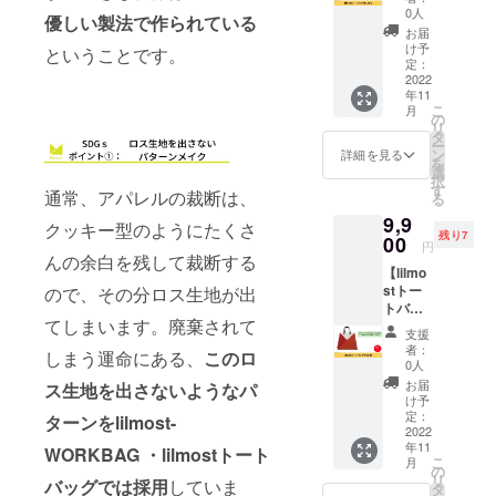
】
細 肩か
や廃棄
0人
さない
の差異
優しい製法で作られている
lilmost(
らかけ
生地を
ように
お届
はご了
リルモ
られる
使って
け予
考えら
ということです。
承くだ
ス）の
レザー
定：
作られ
れたパ
さい。
ブラン
2022
のトッ
た再生
ター
バッグ
年11
ドロゴ
プハン
ポリエ
ン。撥
素材:ポ
こ
月
をバイ
ドル。
の
ステル
水加
リエス
リ
カラー
表バイ
タ
生地
工。
テル
ー
でデザ
カラー
ン
RENE1
詳細を見る
made in
100%
を
インし
ロゴデ
選
00％使
Japan ●
ハンド
択
たトー
ザイン
す
用。
サイズ
ル:牛革
通常、アパレルの裁断は、
る
トバッ
部分ポ
(RENU
W:38c
100% ※
9,9
グで
ケット
タグ付)
クッキー型のようにたくさ
m/H:39
送料込
残り7
す。 ブ
00
仕様。
無水プ
cm/トッ
円
みのお
ルー＆
ポケッ
んの余白を残して裁断する
リント
プハン
値段で
【lilmo
オレン
ト口:内
加工。
ドル
す。
stトー
ので、その分ロス生地が出
ジにな
ポケッ
ロス生
高:20c
トバッ
りま
ト１
地を出
m 多少
てしまいます。廃棄されて
グ
す。 ●
つ。 素
さない
の差異
支援
OG&RD
商品詳
材は廃
ように
者：
はご了
しまう運命にある、
このロ
】
細 肩か
棄衣料
0人
考えら
承くだ
lilmost(
らかけ
や廃棄
れたパ
お届
さい。
ス生地を出さないようなパ
リルモ
られる
生地を
け予
ター
バッグ
ス）の
レザー
定：
使って
ターンをlilmost-
ン。撥
素材:ポ
ブラン
2022
のトッ
作られ
水加
リエス
年11
ドロゴ
プハン
WORKBAG ・lilmostトート
た再生
工。
テル
こ
月
をバイ
ドル。
の
ポリエ
made in
100%
リ
バッグでは採用
していま
カラー
表バイ
タ
ステル
Japan ●
ハンド