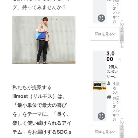
い人向
ナルブラン
け予
グ、持ってみませんか？
けのリ
定：
ドlilmost を
ターン
2022
年11
立ち上げ商
です。
こ
月
株式会
の
品の製作、
リ
社オー
タ
販売を行
ー
バー
ン
詳細を見る
を
シーズ
う。
選
択
代表・
す
る
森永 靖
3,0
司から
熱いお
00
円
礼の
【個人
メール
スポン
をお送
サー】 ​
りさせ
lilmost
ていた
支援
の個人
私たちが提案する
だきま
者：
スポン
す。 な
0人
lilmost（リルモス）は、
サーに
お、支
お届
なれる
援時に
け予
「最小単位で最大の喜び
権利で
上乗せ
定：
す。 ​
2022
支援が
を」をテーマに、「長く、
年11
lilmost
可能で
こ
月
のHPに
す。 応
の
楽しく使い続けられるアイ
リ
支援者
援の気
タ
ー
として
テム」をお届けするSDGｓ
持ちの
ン
詳細を見る
を
お名前
上乗
選