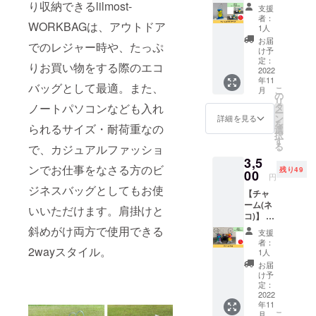
ナベ
料込み
り収納できるlilmost-
掲載期
支援
ア)】 素
のお値
間は
者：
WORKBAGは、アウトドア
材:無地
段で
2022年
1人
C100％
す。
11月か
お届
でのレジャー時や、たっぷ
ストラ
ら1年間
け予
イプ
定：
です。
りお買い物をする際のエコ
C55％
2022
年11
PE45％
バッグとして最適。また、
こ
月
中綿
の
リ
PE100
タ
ノートパソコンなども入れ
ー
％ ●サ
ン
詳細を見る
を
イズ 高
られるサイズ・耐荷重なの
選
択
さ:7㎝
す
る
で、カジュアルファッショ
幅:125
3,5
㎝ スト
ンでお仕事をなさる方のビ
残り49
ラップ
00
円
の長さ:
ジネスバッグとしてもお使
【チャ
約10㎝
ーム(ネ
※多少の
いいただけます。肩掛けと
コ)】 素
差異あ
材:無地
り ※送
斜めがけ両方で使用できる
支援
C100％
料込み
者：
ストラ
2wayスタイル。
のお値
1人
イプ
段で
お届
C55％
す。
け予
PE45％
定：
中綿
2022
年11
PE100
こ
月