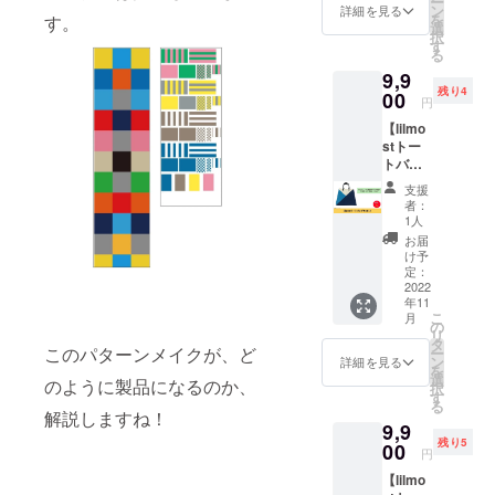
ー
でデザ
カラー
ン
生地
詳細を見る
サイズ
ル:牛革
を
す。
インし
ロゴデ
選
RENE1
W:38c
100% ※
択
たトー
ザイン
す
00％使
m/H:39
送料込
る
トバッ
部分ポ
用。
cm/トッ
みのお
9,9
グで
ケット
(RENU
プハン
値段で
残り4
す。 オ
00
仕様。
タグ付)
ドル
円
す。
レンジ
ポケッ
無水プ
高:20c
【lilmo
＆レッ
ト口:内
リント
m 多少
stトー
ドにな
ポケッ
加工。
の差異
トバッ
りま
ト１
ロス生
はご了
グ
す。 ●
つ。 素
地を出
承くだ
支援
NB&SX
商品詳
材は廃
さない
者：
さい。
】
細 肩か
棄衣料
1人
ように
バッグ
lilmost(
らかけ
や廃棄
考えら
お届
素材:ポ
リルモ
られる
生地を
け予
れたパ
リエス
ス）の
レザー
定：
使って
ター
テル
ブラン
2022
のトッ
作られ
ン。撥
100%
年11
ドロゴ
プハン
た再生
水加
ハンド
こ
月
をバイ
ドル。
の
ポリエ
工。
ル:牛革
リ
カラー
表バイ
タ
ステル
made in
100% ※
このパターンメイクが、ど
ー
でデザ
カラー
ン
生地
詳細を見る
Japan ●
送料込
を
インし
ロゴデ
選
RENE1
サイズ
のように製品になるのか、
みのお
択
たトー
ザイン
す
00％使
W:38c
値段で
る
トバッ
部分ポ
用。
解説しますね！
m/H:39
す。
9,9
グで
ケット
(RENU
cm/トッ
残り5
す。 ネ
00
仕様。
タグ付)
プハン
円
イビー
ポケッ
無水プ
ドル
【lilmo
＆スカ
ト口:内
リント
高:20c