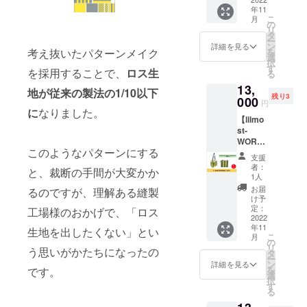
のトッ
使って
ン。撥
テル
年11
ドロゴ
プハン
作られ
水加
100%
こ
月
をバイ
ドル。
の
た再生
工。
ハンド
リ
カラー
表バイ
タ
ポリエ
made in
ル:牛革
ー
でデザ
カラー
ン
ステル
詳細を見る
Japan ●
100% ※
を
考え抜いたパターンメイク
インし
ロゴデ
選
生地
サイズ
送料込
択
たトー
ザイン
す
RENE1
W:38c
みのお
を採用することで、
ロス生
る
トバッ
部分ポ
00％使
m/H:39
値段で
13,
グで
ケット
用。
地が従来の製法の1/10以下
cm/トッ
す。
残り3
す。
000
仕様。
(RENU
プハン
円
レッド
ポケッ
に
なりました。
タグ付)
ドル
【lilmo
＆ネイ
ト口:内
無水プ
高:20c
st-
ビーに
ポケッ
リント
m 多少
WORK
なりま
ト１
加工。
の差異
このようなパターンにする
BAG
す。 ●
つ。 素
ロス生
はご了
支援
YE&GY
商品詳
材は廃
地を出
者：
承くだ
と、裁断の手間が大変かか
】 収納
細 肩か
棄衣料
1人
さない
さい。
力抜群
らかけ
や廃棄
ように
お届
バッグ
るのですが、理解ある縫製
の超軽
られる
生地を
け予
考えら
素材:ポ
量な
レザー
定：
使って
工場様のおかげで、「ロス
れたパ
リエス
WORK
2022
のトッ
作られ
ター
テル
年11
BAGで
プハン
生地を出したくない」とい
た再生
ン。撥
100%
こ
月
す。 イ
ドル。
の
ポリエ
水加
ハンド
リ
う思いがかたちになったの
エロー
表バイ
タ
ステル
工。
ル:牛革
ー
＆グ
カラー
ン
生地
詳細を見る
made in
100% ※
を
です。
レーに
ロゴデ
選
RENE1
Japan ●
送料込
択
なりま
ザイン
す
00％使
サイズ
みのお
る
す。 ●
部分ポ
用。
W:38c
値段で
商品詳
ケット