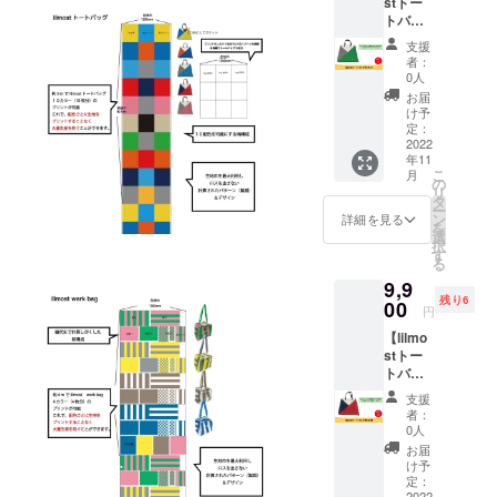
stトー
イブ
ポケッ
加工。
m 多少
トバッ
ルーに
ト１
ロス生
の差異
グ
なりま
つ。 素
地を出
はご了
支援
GR&GY
す。 ●
材は廃
さない
者：
承くだ
】
商品詳
棄衣料
0人
ように
さい。
lilmost(
細 肩か
や廃棄
考えら
お届
バッグ
リルモ
らかけ
生地を
け予
れたパ
素材:ポ
ス）の
られる
定：
使って
ター
リエス
ブラン
2022
レザー
作られ
ン。撥
テル
年11
ドロゴ
のトッ
た再生
水加
100%
こ
月
をバイ
プハン
の
ポリエ
工。
ハンド
リ
カラー
ドル。
タ
ステル
made in
ル:牛革
ー
でデザ
表バイ
ン
生地
詳細を見る
Japan ●
100% ※
を
インし
カラー
選
RENE1
サイズ
送料込
択
たトー
ロゴデ
す
00％使
W:38c
みのお
る
トバッ
ザイン
用。
m/H:39
値段で
9,9
グで
部分ポ
(RENU
cm/トッ
す。
残り6
す。 グ
00
ケット
タグ付)
プハン
円
リーン
仕様。
無水プ
ドル
【lilmo
＆グ
ポケッ
リント
高:20c
stトー
レーに
ト口:内
加工。
m 多少
トバッ
なりま
ポケッ
ロス生
の差異
グ
す。 ●
ト１
地を出
はご了
支援
RD&NB
商品詳
つ。 素
さない
者：
承くだ
】
細 肩か
材は廃
0人
ように
さい。
lilmost(
らかけ
棄衣料
考えら
お届
バッグ
リルモ
られる
や廃棄
け予
れたパ
素材:ポ
ス）の
レザー
定：
生地を
ター
リエス
ブラン
2022