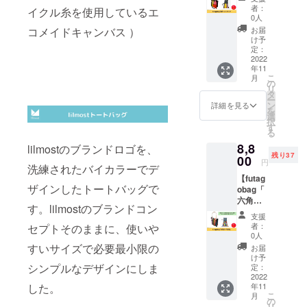
プ」】
商品詳
た状
者：
イクル糸を使用しているエ
カバン
細 肩か
態:15c
0人
を2つ
らかけ
m×14.5
お届
コメイドキャンバス ）
くっつ
られる
cm 多少
け予
けた
レザー
定：
の差異
とって
2022
のトッ
はご了
年11
も斬新
プハン
承くだ
こ
月
なデザ
ドルと
の
さい。
リ
インの
ナイロ
タ
※送料込
ー
futagob
ンショ
ン
みのお
詳細を見る
を
ag(フタ
ルダー
選
値段で
択
ゴバッ
スト
す
す。
る
グ)で
ラップ
8,8
す。 四
lilmostのブランドロゴを、
の両方
残り37
角×スト
00
で持ち
円
洗練されたバイカラーでデ
ライプ
運びが
【futag
になり
可能な
ザインしたトートバッグで
obag「
ます。
デザイ
六角形×
●商品詳
ン。ス
す。lilmostのブランドコン
六角
細 肩か
ナップ
支援
形」】
らかけ
留めの
者：
セプトそのままに、使いや
カバン
られる
オープ
0人
を2つ
レザー
ントッ
すいサイズで必要最小限の
お届
くっつ
のトッ
プ。内
け予
けた
シンプルなデザインにしま
プハン
定：
ポケッ
とって
2022
ドルと
ト１
年11
した。
も斬新
ナイロ
つ。撥
こ
月
なデザ
ンショ
の
水加
リ