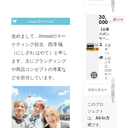
を
ホワイ
2way
選
RA100
を備え
送料込
択
トにな
バッグ
す
%使
ていま
みのお
る
りま
です。
用。
す。ま
値段で
30,
す。 ●
しっか
(CORD
たこの
す。
残り19
商品詳
000
り安定
URAタ
素材(エ
円
細 肩か
の底板
グ付)
コメイ
【企業
らかけ
を配し
コー
ドキャ
スポン
られる
ていま
改めまして…lilmostのマー
デュラ
ンバ
サー】 ​
グログ
す。内
は高機
ス）は
lilmost
ランの
ケティング担当、西澤 颯
ポケッ
能ファ
コー
支援
の企業
トップ
ト1。
ブリッ
者：
デュラ
（にしざわ はやて）と申し
スポン
ハンド
対象:
1人
クの特
糸と再
サーに
ルと取
オール
性であ
お届
生PET
ます。主にブランディング
なれる
外し可
ジェン
け予
る摩
のリサ
権利で
能で長
定：
ダー。
耗、引
イクル
や商品コンセプトの考案な
す。 ​
2022
さ調節
環境に
き裂
糸を使
年11
lilmost
が可能
優しい
き、擦
どを担当しています。
用して
こ
月
のHPに
なナイ
の
素材と
り切れ
いる
リ
企業ス
ロンの
タ
技術
に対す
為、協
ー
ポン
ライニ
ン
CORDU
詳細を見る
る強さ
力で環
を
サーと
ングの
選
RA100
を備え
境に優
択
して企
2way
す
%使
ていま
しい商
る
業名、
バッグ
用。
このプロ
す。ま
品で
企業の
です。
(CORD
たこの
す。
ジェクト
ホーム
しっか
URAタ
素材(エ
コット
ページ
り安定
グ付)
は、
All-In方
コメイ
ンキャ
のリン
の底板
コー
ドキャ
ンバス
式
です。
クを掲
を配し
デュラ
ンバ
に比べ