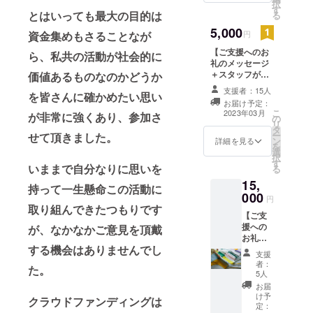
択
す
たい気
とはいっても最大の目的は
る
持ちが
5,000
強くあ
円
資金集めもさることなが
りま
【ご支援へのお
す。
ら、私共の活動が社会的に
礼のメッセージ
本当は
＋スタッフが作
価値あるものなのかどうか
いろん
成した木工作品
なご意
支援者：15人
を皆さんに確かめたい思い
（コース
見を頂
お届け予定：
ター）】 ご支援
ければ
こ
2023年03月
が非常に強くあり、参加さ
の
いただいたお礼
嬉しい
リ
タ
や、これからの
のです
ー
せて頂きました。
ン
活動に対しての
詳細を見る
が、わ
を
選
意気込みのメッ
ざわざ
択
す
セージを、DIY
そのた
いままで自分なりに思いを
る
の家からeメール
めにお
15,
にてお送りしま
持って一生懸命この活動に
時間を
000
すと共にスタッ
円
割いて
取り組んできたつもりです
フが作成した木
頂くの
【ご支
工作品（コース
もむず
援への
が、なかなかご意見を頂戴
ター）を送付さ
かしい
お礼の
せて頂きます。
と思い
する機会はありませんでし
メッ
支援
ます。
セージ
者：
そこ
た。
＋DIYの
5人
で、こ
いえ
お届
の活動
エプロ
け予
クラウドファンディングは
いいん
ン（大
定：
じゃな