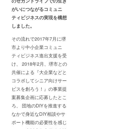
のセカンドライフでの生き
着丈は
102cm
がいにつながるコミュニ
・
92cm・
ティビジネスの実現を構想
82cmの
3種から
しました。
お選び
頂けま
す。 必
その流れで2017年7月に堺
ず着丈
市より中小企業コミュニ
寸法を
備考欄
ティビジネス進出支援を受
にご記
入くだ
け、 2018年2月、堺市との
さい。
尚、端
共催による『大企業などと
材を利
用して
コラボしてシニア向けサー
作成さ
ビスを創ろう！』の事業提
れたエ
プロン
案募集企画に応募したとこ
のため
デザイ
ろ、 団地のDIYを推進する
ンやカ
ラーな
なかで身近なDIY相談やサ
どは選
べませ
ポート機能の必要性を感じ
ん。あ