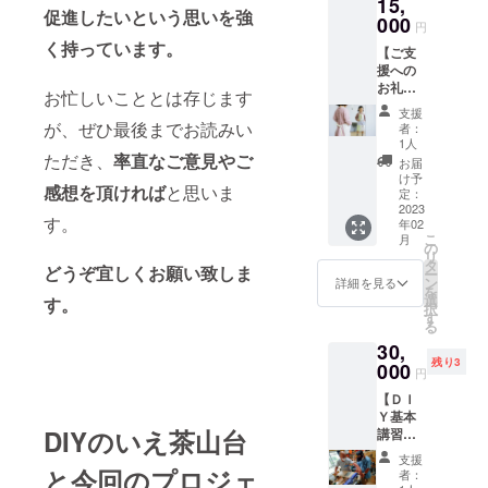
15,
山台団
した。
促進したいという思いを強
礼メー
地にお
000
ぜひDIY
円
ルに添
住まい
のいえ
く持っています。
付のう
【ご支
のシニ
やイベ
え、こ
援への
アの方
ントへ
ちらか
お礼の
を中心
お越し
お忙しいこととは存じます
らクラ
メッ
とした
の際に
支援
ウド
セージ
メン
は、こ
が、ぜひ最後までお読みい
者：
ファン
＋DIYの
バーで
のエプ
1人
ディン
いえ
ただき、
率直なご意見やご
す。長
ロンを
お届
グ終了
エプロ
年の経
お持ち
け予
後に
感想を頂ければ
と思いま
ン（子
験で得
定：
になっ
メール
供
2023
意な作
てご参
す。
を送ら
年02
用）】
業を活
加くだ
こ
月
せて頂
SDGsを
かして
の
さい。
リ
きま
意識し
活躍し
タ
エプロ
どうぞ宜しくお願い致しま
ー
す。
たエプ
てくだ
ン
ンのご
詳細を見る
を
（オー
ロンを
さって
選
説明：
す。
択
ルオア
新たに
います
す
（ブラ
る
ナッシ
チーム
が、実
ンド
ング方
30,
ウェア
は苦手
名：BE
式なの
残り3
として
000
なこと
HOME
円
で、達
用意し
もいろ
商品
成しな
【ＤＩ
ます。
いろあ
名：ザ
かった
Ｙ基本
これに
りま
ンタン
DIYのいえ茶山台
らごめ
講習会
合わせ
す。例
エプロ
んなさ
参加
て、ご
えば
ン） サ
支援
い） ご
権】 Ｄ
支援い
と今回のプロジェ
日々の
イズは
者：
支援頂
ＩＹア
ただけ