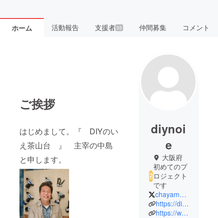
活動報告
支援者
仲間募集
コメント
ホーム
35
ご挨拶
diynoi
はじめまして。『 DIYのい
e
え茶山台 』 主宰の中島
大阪府
と申します。
初めてのプ
ロジェクト
です
chayamadai_DIY
https://diynoie.com/
https://www.instagram.comchayamadai.diy/