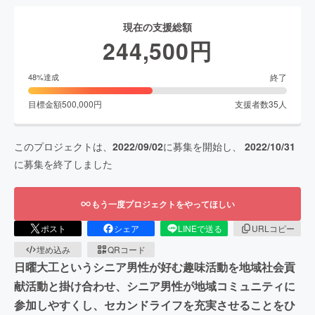
現在の支援総額
244,500
円
終了
48
%達成
目標金額
500,000
円
支援者数
35
人
このプロジェクトは、
2022/09/02
に募集を開始し、
2022/10/31
に募集を終了しました
もう一度プロジェクトをやってほしい
ポスト
シェア
LINEで送る
URLコピー
埋め込み
QRコード
日曜大工というシニア男性が好む趣味活動を地域社会貢
献活動と掛け合わせ、シニア男性が地域コミュニティに
参加しやすくし、セカンドライフを充実させることをひ