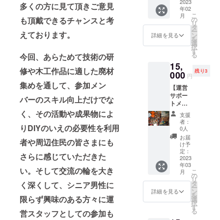
人
2023
多くの方に見て頂きご意見
いと
年02
用）】
思って
こ
月
SDGsを
の
も頂戴できるチャンスと考
いただ
リ
意識し
タ
ける方
ー
たエプ
えております。
ン
詳細を見る
にご支
を
ロンを
選
援いた
択
新たに
す
だけれ
る
今回、あらためて技術の研
チーム
ばひと
15,
ウェア
つの目
修や木工作品に適した廃材
残り3
として
000
円
安とな
用意し
集めを通して、参加メン
ります
【運営
ます。
ので、
サポー
これに
バーのスキル向上だけでな
リワー
トメン
合わせ
ドのひ
バーと
て、ご
く、その活動や成果物によ
支援
とつと
しての
支援い
者：
させて
6ヶ月参
りDIYのいえの必要性を利用
ただけ
0人
いただ
加権
る方や
お届
きまし
者や周辺住民の皆さまにも
（オリ
利用者
け予
た。 全
ジナル
の方に
定：
さらに感じていただきた
スタッ
エプロ
2023
もご購
フから
年03
ン付
入いた
い。そして交流の輪を大き
こ
一言御
月
き）】
だける
の
リ
礼の言
DIYのい
ように
タ
く深くして、シニア男性に
ー
葉を書
えの運
リワー
ン
詳細を見る
を
かせて
営メン
限らず興味のある方々に運
ドとし
選
択
いただ
バー
てご用
す
る
いた画
営スタッフとしての参加も
は、茶
意しま
像をお