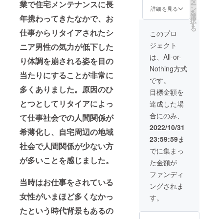
タ
の力も
どは選
業で住宅メンテナンスに長
ー
承くだ
き）】
説明：
ン
必要で
詳細を見る
べませ
を
さい。
まる1
（ブラ
選
す。 そ
年携わってきたなかで、お
ん。あ
択
講習は
日、あ
ンド
す
こで、
らかじ
る
2023年
なたの
名：BE
仕事からリタイアされたシ
リワー
このプロ
めご了
2月ごろ
DIYを
HOME
ドでサ
承くだ
ジェクト
ニア男性の気力が低下した
を予定
DIYのい
商品
ポート
さい。
してお
えメン
名：ザ
メン
は、All-or-
り体調を崩される姿を目の
り、詳
バーで
ンタン
バーと
Nothing方式
細日時
お手伝
エプロ
しての
当たりにすることが非常に
はメー
いしま
ン） サ
参加権
です。
ルにて
す。 ※
イズは
を用意
多くありました。原因のひ
目標金額を
調整さ
内容に
子供用
しまし
せて頂
よって
フリー
とつとしてリタイアによっ
た。 半
達成した場
きま
はお受
サイズ
年間の
合にのみ、
す。 場
けでき
て仕事社会での人間関係が
のみで
参加権
所はDIY
ないも
着丈は
です
2022/10/31
希薄化し、自宅周辺の地域
のいえ
のもあ
約55cm
が、そ
23:59:59
ま
で、DIY
ります
です。
れ以降
社会で人間関係が少ない方
のいえ
ので、
必ず着
はあな
でに集まっ
までの
事前に
丈寸法
たのご
が多いことを感じました。
た金額が
往復交
お打ち
をご確
希望で
通費は
合わせ
認くだ
延長す
ファンディ
ご負担
させて
さい。
るか否
当時はお仕事をされている
ングされま
くださ
いただ
尚、端
かを決
い。 持
くこと
女性がいまほど多くなかっ
材を利
めるこ
す。
ち物は
となり
用して
とがで
たという時代背景もあるの
不要で
ます。
作成さ
きま
すが、
希望の
れたエ