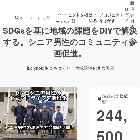
新
ロ
規
グ
会
プロジェクトを掲
はじ
プロジェクト
/
載するには
める
をさがす
イ
員
ン
登
SDGsを基に地域の課題をDIYで解決
録
する。シニア男性のコミュニティ参
画促進。
人気のプロ
注目のリ
注目の新着プロ
募集終了が近いプ
もうすぐ公開
ジェクト
ターン
ジェクト
ロジェクト
されます
diynoie
まちづくり・地域活性化
大阪府
アート・写真
音楽
現在の支援総
テクノロジー・ガジェット
ゲーム・サ
額
244,
映像・映画
書籍・雑誌
500
ビジネス・起業
チャレンジ