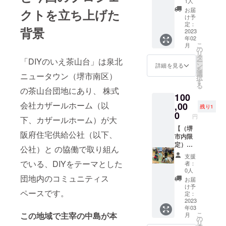
活動を
1人
フリー
ける際
ドバイ
る方や
SNSで
サイズ
お届
クトを立ち上げた
には、
ザーが
利用者
情報発
け予
のみで
備考欄
講師と
の方に
定：
信した
着丈は
背景
にご意
なるＤ
2023
もご購
り、
102cm
年02
見も一
ＩＹ基
入いた
ちょっ
・
こ
月
緒に頂
本講習
だける
の
とした
92cm・
リ
けると
会に参
ように
タ
お知ら
82cmの
「DIYのいえ茶山台」は泉北
ー
さらに
加でき
リワー
ン
せを作
詳細を見る
3種から
を
ありが
ます。
ドとし
選
成した
お選び
ニュータウン（堺市南区）
択
たいで
ＤＩＹ
てご用
す
り。ま
頂けま
る
す。 ど
の基本
意しま
の茶山台団地にあり、 株式
た、デ
す。 必
100
うぞ宜
となる
した。
ザイン
ず着丈
しくお
確認講
会社カザールホーム（以
,00
ぜひDIY
するな
寸法を
残り1
願い致
習にな
のいえ
0
ども。
備考欄
円
下、カザールホーム）が大
しま
ります
やイベ
継続し
にご記
す。
ので、
【（堺
ントへ
て運営
入くだ
阪府住宅供給公社（以下、
経験が
市内限
お越し
してい
さい。
おあり
定）み
の際に
く上で
尚、端
公社）と の協働で取り組ん
の方に
んなで
は、こ
は、シ
材を利
支援
は物足
あなた
のエプ
ニアの
でいる、DIYをテーマとした
用して
者：
りない
のDIYを
ロンを
方だけ
0人
作成さ
講習と
お手伝
団地内のコミュニティス
お持ち
でな
れたエ
お届
なるか
いしま
になっ
く、
け予
プロン
ペースです。
もしれ
す！
てご参
定：
もっと
のため
ませ
（オリ
2023
加くだ
幅広い
デザイ
年03
ん。あ
ジナル
さい。
世代の
ンやカ
こ
この地域で主宰の中島が本
月
らかじ
エプロ
エプロ
の
皆さん
ラーな
リ
めご了
ン付
ンのご