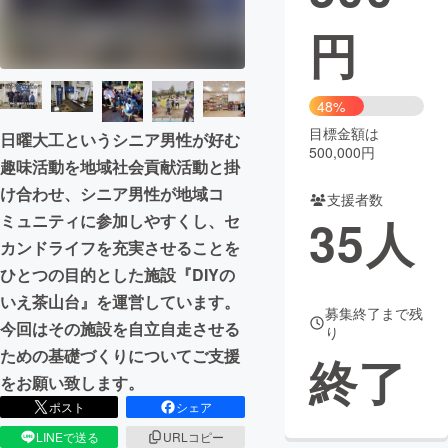
円
まちづくり・地域活性化
CAMPFIRE for Social Good
CAMPFIRE Creation
48%
CAMPFIREふるさと納税
machi-ya
コミュニティ
目標金額は
日曜大工というシニア男性が好む
500,000円
趣味活動を地域社会貢献活動と掛
け合わせ、シニア男性が地域コ
支援者数
35
人
ミュニティに参加しやすくし、セ
カンドライフを充実させることを
ひとつの目的とした施設『DIYの
いえ茶山台』を運営しています。
募集終了まで残
今回はその施設を自立自走させる
り
ための基礎づくりについてご支援
終了
をお願い致します。
ポスト
シェア
LINEで送る
URLコピー