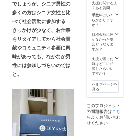
す。 サ
支援に関するよ
でしょうが、シニア男性の
汚れて
お手伝
プロン
ポート
くある質問
もいい
い内容
のため
メン
多くの方はシニア女性と比
服装で
を必ず
デザイ
手数料はいく
バーの
ご参加
備考欄
ンやカ
らかかります
方は、
べて社会活動に参加する
くださ
にご記
ラーな
か？
DIYのい
い。
載くだ
どは選
きっかけが少なく、お仕事
えの各
さい。
べませ
目標金額に届
種設備
をリタイアしてから社会貢
エプロ
ん。あ
かなかった場
をご利
ンのご
らかじ
合どうなりま
用いた
献やコミュニティ参画に興
説明：
めご了
すか？
だけま
（ブラ
承くだ
す。 な
味があっても、なかなか男
ンド
さい。
支援で困った
お、現
名：BE
時はどこに相
在のメ
性には参加しづらいのでは
HOME
談したらいい
ンバー
商品
ですか？
と。
との円
名：ザ
滑な関
ンタン
係を築
ヘルプページを
エプロ
いてい
見る
ン） サ
ただく
イズは
ことが
フリー
必須と
このプロジェクト
サイズ
なりま
の問題報告は
こち
のみで
すの
着丈は
ら
よりお問い合わ
で、こ
102cm
の参加
せください
・
権に関
92cm・
しては
82cmの