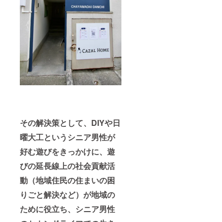
面談さ
3種から
せてい
お選び
ただい
頂けま
た上で
す。 必
選考さ
ず着丈
せてい
寸法を
ただき
備考欄
ますの
にご記
で、ご
入くだ
了承く
さい。
ださ
尚、端
い。 エ
材を利
プロン
用して
のご説
作成さ
明：
れたエ
（ブラ
その解決策として、DIYや日
プロン
ンド
のため
曜大工というシニア男性が
名：BE
デザイ
HOME
ンやカ
好む遊びをきっかけに、遊
商品
ラーな
名：ザ
びの延長線上の社会貢献活
どは選
ンタン
べませ
エプロ
動（地域住民の住まいの困
ん。あ
ン） サ
らかじ
イズは
りごと解決など）が地域の
めご了
フリー
承くだ
サイズ
ために役立ち、シニア男性
さい。
のみで