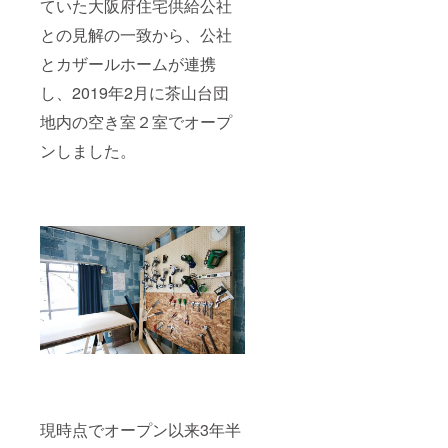
らかじ
ていた大阪府住宅供給公社
めご了
との見解の一致から、公社
承くだ
さい。
とカザールホームが連携
し、2019年2月に茶山台団
地内の空き室２室でオープ
ンしました。
現時点でオープン以来3年半