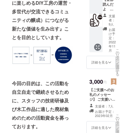
に楽しめるDIY工房の運営・
読んだ
よ こ
多世代が交流できるコミュ
の活動
支援
に賛
ニティの醸成）
につながる
者：
同 ス
9人
新たな価値を生み出す』こ
タッフ
お届
からの
け予
とを目的としています。
寄せ書
定：
きお礼
2022
年11
画像】
こ
月
今回の
の
リ
目的は
タ
ー
資金集
ン
詳細を見る
を
めとい
選
択
うより
す
る
も多く
の方に
3,000
円
今回の目的は、この活動を
この活
【ご支援へのお
動を
自立自走で継続させるため
礼のメッセー
知って
ジ】 ご支援いた
頂き、
に、スタッフの技術研修及
だいたお礼や、
社会的
支援者：7人
び木工作品に適した廃材集
これからの活動
に価値
お届け予定：
に対しての意気
のある
こ
2023年02月
めのための活動資金を募っ
の
込みのメッセー
ものな
リ
タ
ジを、DIYの家
のかど
ー
ております。
ン
からeメールにて
うかを
詳細を見る
を
選
お送りします。
確かめ