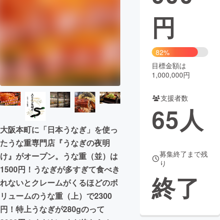
円
まちづくり・地域活性化
CAMPFIRE for Social Good
CAMPFIRE Creation
82%
CAMPFIREふるさと納税
machi-ya
コミュニティ
目標金額は
1,000,000円
支援者数
65
人
大阪本町に「日本うなぎ」を使っ
たうな重専門店『うなぎの夜明
募集終了まで残
け』がオープン。うな重（並）は
り
1500円！うなぎが多すぎて食べき
終了
れないとクレームがくるほどのボ
リュームのうな重（上）で2300
円！特上うなぎが280gのって