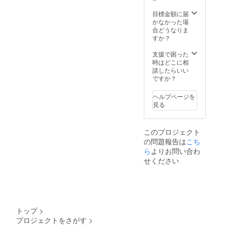
きま
す！ ※
目標金額に届
日程
かなかった場
は、
合どうなりま
オー
すか？
ナーの
林寛征
支援で困った
がご相
時はどこに相
談させ
談したらいい
ていた
ですか？
だきま
す。 ※
ヘルプページを
店舗ま
見る
での交
通費は
支援者
このプロジェクト
さまの
の問題報告は
こち
ご負担
となり
ら
よりお問い合わ
ます。
せください
※有効期
限は
2022年
11月か
ら1年間
です。
トップ
>
プロジェクトをさがす
>