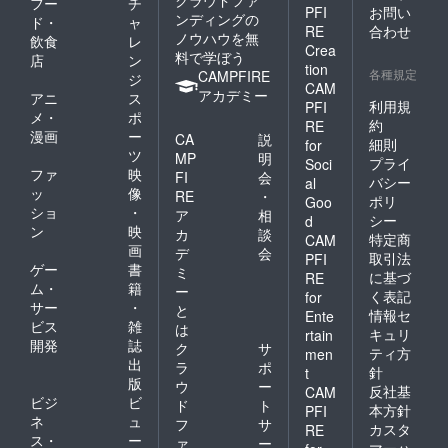
フー
チ
PFI
お問い
ンディングの
ド・
ャ
RE
合わせ
ノウハウを無
飲食
レ
Crea
料で学ぼう
店
ン
tion
各種規定
CAMPFIRE
ジ
CAM
アカデミー
アニ
ス
利用規
PFI
メ・
ポ
約
RE
漫画
ー
CA
説
細則
for
ツ
MP
明
プライ
Soci
ファ
映
FI
会
バシー
al
ッ
像
RE
・
ポリ
Goo
ショ
・
ア
相
シー
d
ン
映
カ
談
特定商
CAM
画
デ
会
取引法
PFI
ゲー
書
ミ
に基づ
RE
ム・
籍
ー
く表記
for
サー
・
と
情報セ
Ente
ビス
雑
は
キュリ
rtain
開発
誌
ク
サ
ティ方
men
出
ラ
ポ
針
t
版
ウ
ー
反社基
CAM
ビジ
ビ
ド
ト
本方針
PFI
ネ
ュ
フ
サ
カスタ
RE
ス・
ー
ァ
ー
マーハ