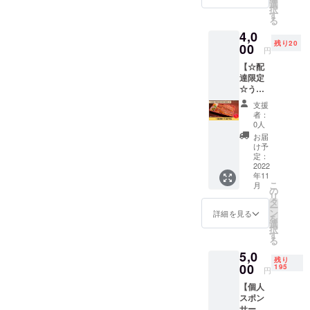
（鰻ま
ます。
選
を飲みながら鰻を食べる
択
みれ）
※2022
す
る
チャンスがありませんでし
のお食
年11月
4,0
事券1回
から1年
た。そこで、当店いよいよ
残り20
分をお
00
以内に
円
渡しい
ご利用
夜の営業を開始しようと思
【☆配
たしま
くださ
達限定
す。 ※
い。
います。実は、、、大量に
☆うな
店頭で
重（特
お酒の在庫がありますの
のご利
支援
上）】
用に限
者：
で、それ皆様に振る舞いた
うな重
らせて
0人
（特
いただ
お届
い！そこで１年間飲み放題
上）の
きま
け予
配達1個
す。 ※
定：
リターンを作りました！！
分のお
2022
店舗ま
年11
値段で2
とても希少なお酒もご用
での交
こ
月
個お届
通費は
の
リ
意。。。。○伊蔵なんか
けさせ
支援者
タ
ー
ていた
さまの
ン
詳細を見る
も、、、、、ぜひこのリ
を
だきま
ご負担
選
択
す。 ※
となり
す
ターンを上手に活用頂きま
る
配達エ
ます。
5,0
リアは
してお得にうなぎとお酒を
※2022
残り
大阪市
00
年11月
195
円
お楽しみ下さい！！良いお
内限定
から1年
【個人
となり
以内に
酒は早いもの順です
スポン
ます。
ご利用
サー】