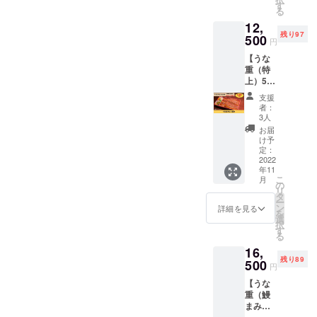
の林寛
ます。
す
ご利用
る
征か
※2022
が可能
12,
ら、心
年11月
です。
残り97
を込め
500
から1年
※2022
円
てお手
以内に
年11月
【うな
紙をお
ご利用
から1年
重（特
届けし
くださ
以内に
上）5回
ます！
い。
ご利用
券】
うなぎ
くださ
支援
2,500円
にかけ
い。
者：
お得！
る熱い
3人
うな重
想いを
お届
（特
お伝え
け予
上）の5
しま
定：
回券で
2022
す。 ※
年11
す。 思
送料込
こ
月
わずニ
みのお
の
リ
ヤニヤ
値段で
タ
ー
してし
す。 ※
ン
詳細を見る
を
まう、
発送時
選
択
特上う
期は
す
る
なぎを
2022年
16,
ご堪能
11月の
残り89
くださ
500
予定で
円
い！ ※
す。
【うな
店頭で
重（鰻
のご利
まみ
用に限