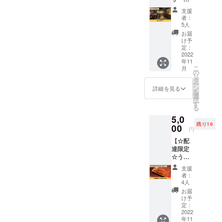
※大阪市
くださ
よ！！！
「うな
以外の
い。
支援
ぎの夜
方が支
者：
明け」
援され
5人
店内
た場合
お届
に、ス
はメー
け予
ポン
ルでご
定：
サーと
2022
連絡し
年11
してあ
配達料
こ
月
なたの
をいた
の
リ
お名前
だく、
タ
ー
を掲載
もしく
ン
詳細を見る
を
させて
はキャ
選
択
いただ
ンセル
す
る
きま
扱いと
5,0
す！ あ
させて
残り16
なたの
00
いただ
円
お名前
きま
【☆配
をお店
す。 ※
達限定
でPRで
有効期
☆うな
きま
限は
重（鰻
す。 ※
2022年
支援
まみ
掲載す
11月か
者：
れ）】
るお名
ら1年間
4人
うな重
前を備
です。
お届
（鰻ま
考欄に
け予
みれ）
ご記入
定：
の配達1
2022
くださ
年11
個分の
い。 ※