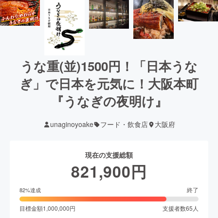
うな重(並)1500円！「日本うな
ぎ」で日本を元気に！大阪本町
『うなぎの夜明け』
unaginoyoake
フード・飲食店
大阪府
現在の支援総額
821,900
円
終了
82
%達成
目標金額
1,000,000
円
支援者数
65
人