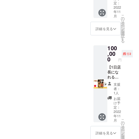
お酒が
は1日1
定：
ます。
なん
2022
杯で
お断り
年11
と、1年
す。
させて
こ
月
間飲み
※2022
の
いただ
リ
放題！
年11月
タ
いた場
ー
ぜひ、
から1年
ン
合にお
詳細を見る
を
いつで
以内に
選
いても
択
もふら
ご利用
す
返金は
る
りとお
を開始
いたし
100
立ち寄
してく
かねま
りくだ
,00
ださ
す。
残り2
さい。
い。
0
※2022
円
※森伊蔵
年11月
のドリ
【1日店
から1年
ンクパ
長にな
間掲載
ス適用
れる
いたし
は1日1
権】
ます。
支援
杯で
「うな
者：
す。
ぎの夜
1人
※2022
明け」
お届
年11月
の1日店
け予
から1年
長に
定：
以内に
なって
2022
年11
ご利用
みませ
こ
月
を開始
んか？
の
リ
してく
活気あ
タ
ー
ださ
ふれる
ン
詳細を見る
を
い。
お店
選