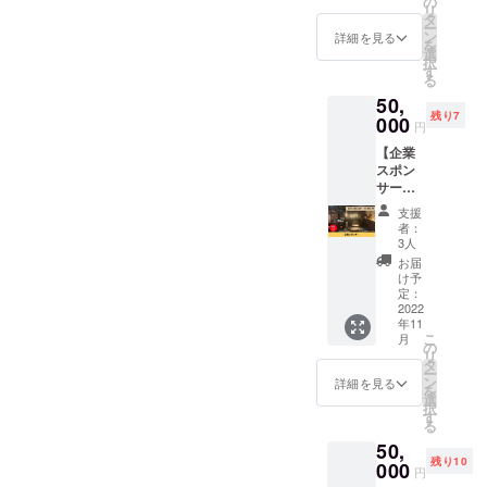
での交
の
リ
うなぎ
通費は
タ
ー
と一緒
支援者
ン
詳細を見る
を
にお酒
さまの
選
択
を楽し
ご負担
す
る
んだり
となり
50,
もでき
ます。
残り7
ます。
000
※2022
円
※2022
年11月
【企業
年11月
から1年
スポン
から1年
以内に
サー】
以内に
ご利用
「うな
ご利用
くださ
支援
ぎの夜
を開始
い。
者：
明け」
してく
3人
店内
ださ
お届
に、企
い。 ※
け予
業スポ
有効期
定：
ンサー
2022
限は初
年11
として
回ご利
こ
月
あなた
用から1
の
リ
の企業
年間で
タ
ー
名とQR
す。
ン
詳細を見る
を
コード
選
択
を掲載
す
る
させて
50,
いただ
残り10
きま
000
円
す！ あ