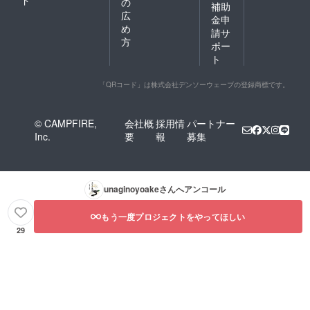
の
補助
広
金申
め
請サ
方
ポー
ト
「QRコード」は株式会社デンソーウェーブの登録商標です。
© CAMPFIRE,
会社概
採用情
パートナー
Inc.
要
報
募集
unaginoyoake
さんへアンコール
もう一度プロジェクトをやってほしい
29