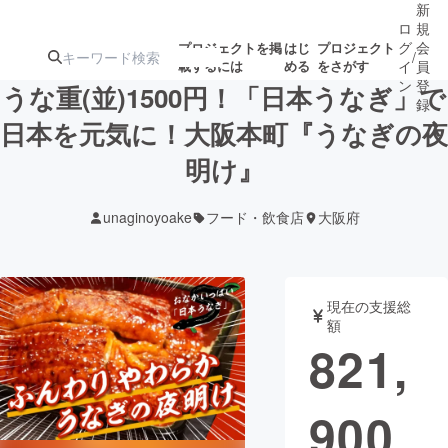
新
ロ
規
グ
会
プロジェクトを掲
はじ
プロジェクト
/
載するには
める
をさがす
イ
員
ン
登
うな重(並)1500円！「日本うなぎ」で
録
日本を元気に！大阪本町『うなぎの夜
明け』
人気のプロ
注目のリ
注目の新着プロ
募集終了が近いプ
もうすぐ公開
ジェクト
ターン
ジェクト
ロジェクト
されます
unaginoyoake
フード・飲食店
大阪府
アート・写真
音楽
現在の支援総
テクノロジー・ガジェット
ゲーム・サ
額
821,
映像・映画
書籍・雑誌
900
ビジネス・起業
チャレンジ