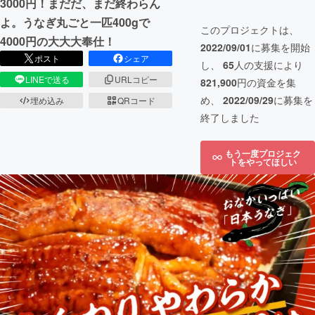
3000円！まだだ、まだ終わらん
よ。うなぎ丸ごと一匹400gで
このプロジェクトは、
4000円の大大大奉仕！
2022/09/01
に募集を開始
ポスト
シェア
し、
65
人の支援により
LINEで送る
URLコピー
821,900
円の資金を集
め、
2022/09/29
に募集を
埋め込み
QRコード
終了しました
もう一度プロジェク
トをやってほしい