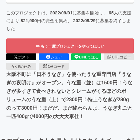
このプロジェクトは、
2022/09/01
に募集を開始し、
65
人の支援
により
821,900
円の資金を集め、
2022/09/29
に募集を終了しま
した
もう一度プロジェクトをやってほしい
ポスト
シェア
LINEで送る
URLコピー
埋め込み
QRコード
大阪本町に「日本うなぎ」を使ったうな重専門店『うな
ぎの夜明け』がオープン。うな重（並）は1500円！うな
ぎが多すぎて食べきれないとクレームがくるほどのボ
リュームのうな重（上）で2300円！特上うなぎが280g
のって3000円！まだだ、まだ終わらんよ。うなぎ丸ごと
一匹400gで4000円の大大大奉仕！