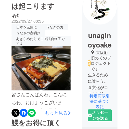
は起こります
が、、、
2022/09/27 00:35
日本を元気に
うなぎの力
unagin
うなぎの夜明け
あきらめたらそこで試合終了で
oyoake
すよ
大阪府
初めてのプ
ロジェクト
です
生きるため
に喰らう。
食文化がコ
ロナに喰わ
皆さんこんばんわ。こんに
特定商取引
れる。
法に基づく
ちわ。おはようございま
待ってるだ
表記
す。うなぎの力で日本を元
メッセー
もっと見る
けでは潰れ
気に！うなぎの夜明けプロ
ジを送る
てしまう。
鰻をお得に頂く
空腹対策研
ジェクトもいよいよあと二