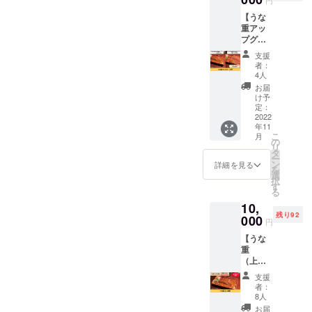
円
いただ
いただ
【うな
きま
きま
重アッ
す。 ※
す。 ※
プグ
店舗ま
有効期
レード
での交
限は
支援
券】 う
通費は
2022年
者：
な重を
支援者
11月か
4人
アップ
さまの
ら1年間
お届
グレー
ご負担
です。
け予
ド！
となり
定：
ちょっ
2022
ます。
年11
と贅沢
※2022
こ
月
したい
年11月
の
リ
なとい
から1年
タ
ー
う時
以内に
ン
詳細を見る
を
に。 同
ご利用
選
択
伴者1名
くださ
す
る
さまも
い。
10,
一緒に
残り92
お使い
000
円
いただ
【うな
けま
重
す！
（上）5
■「オプ
回券】
ショ
支援
1,500円
ン」で
者：
お得！
お選び
8人
うな重
くださ
お届