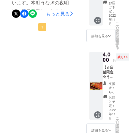
で頂けるリターン、を考え
（特
います。本町うなぎの夜明
い。
お届
へと襲ってきます。ですが
上）1個
け予
ました！何と店内お酒何で
け 毎日営業しておりま
のお値
定：
もっと見る
私は負けません！僕は背中
段で次
2022
も飲み放題！1年間！or半年
す。右も左もわからずチャ
年11
回使え
で元気を伝える！美味しい
こ
月
るうな
の
間！8万円と5万円にて開始
レンジしたクラウドファン
1
リ
重（特
うなぎで皆さんを元気にす
タ
ー
しました。当店のリターン
上）の
ディングですがスタート
ン
詳細を見る
を
る！これが私のミッション
お食事
選
択
は必ずお客様に還元しま
ダッシュはおかげさまで順
券1回分
す
です。もし元気を無くした
る
をお渡
す！どうぞ皆様この機会
調にまいりまいた。ただ、
4,0
しいた
そこのあなた、私に会いに
残り16
しま
00
に、鰻で一杯！うなぎで
資金を集めるだけでなく、
円
す。 ※
来て下さい。美味しいうな
【☆店
いっーーーーーー
店頭で
お得にニホンウナギを食べ
ぎと私の話で、必ず元気に
舗限定
のご利
ぱーーーーーーい元気にな
て頂きたい！！どうすれば
☆うな
用に限
させたります！！少しでも
重（鰻
らせて
支援
りませんか！？お酒も私も
みんなに元気になってもら
まみ
いただ
者：
お得に、皆さんリターンを
れ）】
きま
4人
腐りません！引き続き応援
えるか。。。今まではお昼
うな重
す。 ※
手に入れて下さい。お待ち
お届
（鰻ま
よろしくお願いしま
店舗ま
の営業が中心だったので
け予
してます！！
みれ）1
での交
定：
す！！！
こっそりハイボールって頼
個のお
2022
通費は
年11
値段で
支援者
こ
んでくださるお客さまもお
月
次回使
さまの
の
リ
えるう
ご負担
タ
られますが、なかなかお酒
ー
な重
となり
ン
詳細を見る
を