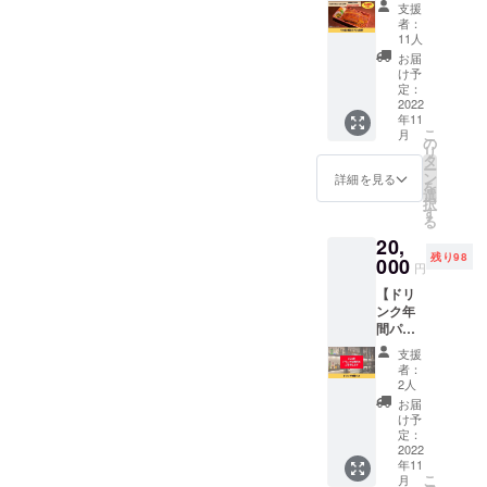
れ）5回
らせて
支援
券】
いただ
者：
3,500円
きま
11人
お得！
す。 ※
お届
うな重
店舗ま
け予
（鰻ま
での交
定：
みれ）
2022
通費は
年11
の5回券
支援者
こ
月
です。
さまの
の
リ
「ご飯
ご負担
タ
ー
になか
となり
ン
詳細を見る
を
なかた
ます。
選
択
どり着
※2022
す
る
けな
年11月
20,
い！」
から1年
残り98
という
000
以内に
円
うれし
ご利用
【ドリ
い体験
くださ
ンク年
をぜ
い。
間パ
ひ！ ※
ス】 1
店頭で
支援
日1杯、
のご利
者：
ドリン
用に限
2人
クを無
らせて
お届
料でご
いただ
け予
提供い
きま
定：
たしま
2022
す。 ※
年11
す！ 美
店舗ま
こ
月
味しい