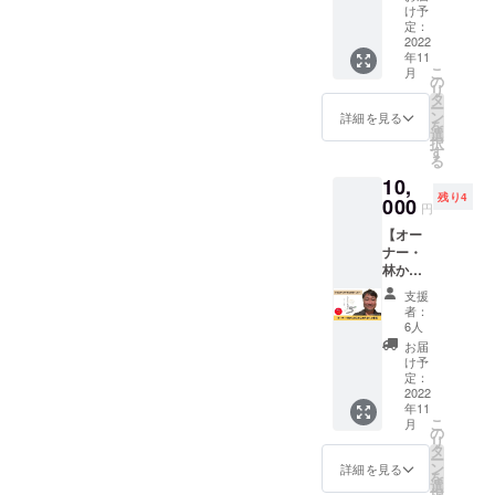
（上）
い■ う
け予
の5回券
な重
定：
です。
2022
（並）
年11
うれし
1,500円
こ
月
いこと
のお値
の
リ
があっ
段でう
タ
ー
た時
な重
ン
詳細を見る
を
や、気
（上）
選
択
持ちを
2,300円
す
る
奮い立
に うな
10,
たせた
重
残り4
い時に
000
（上）
円
どう
2,300円
【オー
ぞ！ ※
のお値
ナー・
店頭で
段でう
林から
のご利
な重
の心を
用に限
（特
支援
込めた
らせて
上）
者：
お礼の
いただ
3,000円
6人
手紙】
きま
に ※初
お届
「うな
す。 ※
回ご利
け予
ぎの夜
店舗ま
定：
用から2
明け」
2022
での交
か月間
年11
オー
通費は
有効で
こ
月
ナー兼
支援者
の
す。 ※
リ
空腹対
さまの
タ
ご支援
ー
策研究
ご負担
ン
者さま
詳細を見る
を
所所長
となり
選
＋1名の
択