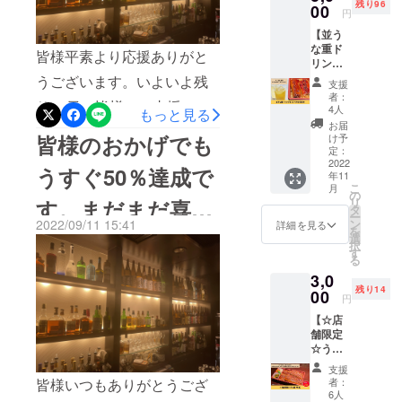
な重！うな重グレードアッ
残り96
たしま
00
以内に
円
やカップルの皆様に、何だ
必ずその際はキャンプファ
す。 ※
ご利用
プ！！何と何と、店内お酒
【並う
店頭で
くださ
か元気が欲しいなって思っ
イヤーの事言うて下さい！
な重ド
のご利
い。
が一年間飲み放題など！皆
皆様平素より応援ありがと
リンク
用に限
たら！そうだ！うなぎの夜
えーことありまっせ！
セット
様と楽しく美味しく日本を
うございます。いよいよ残
らせて
支援
明けに行こう！ってなって
ペアお
いただ
者：
元気にプロジェクト！毎
り12日。皆様のご支援のも
食事
きま
4人
もっと見る
いただくようこれから先も
券】
す。 ※
お届
日、毎日をしっかりと生き
と半分の目標に達成する事
「うな
店舗ま
皆様のおかげでも
け予
頑張り続けます。そういえ
ぎの夜
での交
定：
るためのエネルギー源！う
ができました！4店舗の閉店
明け」
2022
通費は
ば私の母は今緊急手術をし
うすぐ50％達成で
年11
で並う
なぎの夜明けを是非ご堪能
を乗り越えて、弁当ビジネ
支援者
こ
月
ております。お陰様で手術
な重の
さまの
の
す。まだまだ喜ん
リ
下さいませ！！
スと、うなぎの夜明けで再
ドリン
ご負担
タ
室に向かう前に顔を見る事
ー
クセッ
となり
2022/09/11 15:41
ン
詳細を見る
起を図るこの私は、諦めな
を
で頂くリターンを
トをペ
ます。
選
ができました。母は体が悪
択
アでお
※2022
す
い事逃げ出さない事負けな
る
楽しみ
年11月
くても生きる為に頑張って
新たに検討中
3,0
いただ
い事信じ抜くこと！で皆様
から1年
残り14
います。僕も生きる為に頑
けま
00
以内に
円
に勇気を与えたい！！大量
す！
ご利用
張っています！それは時に
【☆店
※2022
くださ
に抱えたお酒の在庫で、持
舗限定
年11月
い。
人を傷つける事もあるかも
☆うな
から1年
続化可能な再生エネルギー
重（特
以内に
しれません。だからまた多
支援
上）】
ご利用
としてお得に皆様に楽しん
皆様いつもありがとうござ
者：
うな重
くの困難が僕には次から次
くださ
6人