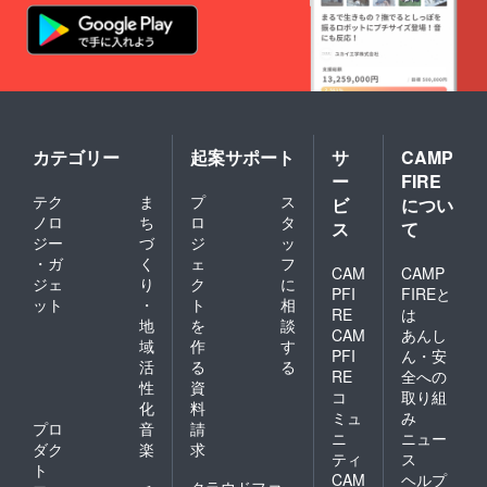
カテゴリー
起案サポート
サ
CAMP
ー
FIRE
テク
ま
プ
ス
ビ
につい
ノロ
ち
ロ
タ
ス
て
ジー
づ
ジ
ッ
・ガ
く
ェ
フ
CAM
CAMP
ジェ
り
ク
に
PFI
FIREと
ット
・
ト
相
RE
は
地
を
談
CAM
あんし
域
作
す
PFI
ん・安
活
る
る
RE
全への
性
資
コ
取り組
化
料
ミュ
み
プロ
音
請
ニ
ニュー
ダク
楽
求
ティ
ス
ト
CAM
ヘルプ
クラウドファ