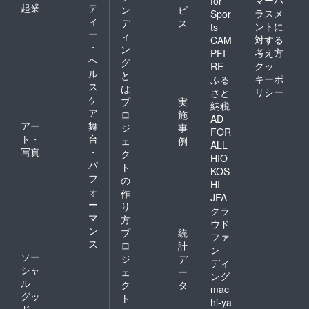
for
起業
テ
ン
ビ
ラスメ
Spor
ィ
デ
ス
ントに
ts
ー
ィ
対する
CAM
・
ン
考え方
PFI
ヘ
グ
クッ
RE
ル
と
キーポ
ふる
ス
は
リシー
さと
ケ
プ
実
納税
ア
ロ
施
AD
アー
舞
ジ
事
FOR
ト・
台
ェ
例
ALL
写真
・
ク
HIO
パ
ト
KOS
フ
の
HI
ォ
作
JFA
ー
り
クラ
マ
方
ウド
ン
プ
統
ファ
ス
ロ
計
ン
ソー
ジ
デ
ディ
シャ
ェ
ー
ング
ル
ク
タ
mac
グッ
ト
hi-ya
ド