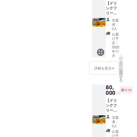
【ドリ
なたの
ンクフ
お名前
リーパ
をお店
ス6か
でPRで
支援
月】
きま
者：
「うな
す。 ※
0人
ぎの夜
掲載内
お届
明け」
容は
け予
店内の
メール
定：
お酒が6
2022
にて打
年11
か月間
合せさ
こ
月
飲み放
せてい
の
リ
題！ 美
ただき
タ
ー
味しい
ます。
ン
詳細を見る
を
うなぎ
※ネット
選
択
と美味
ワーク
す
る
しいお
販売や
80,
酒で楽
企業イ
残り10
しいひ
000
メージ
円
ととき
が相違
【ドリ
をお過
する場
ンクフ
ごしく
合等、
リーパ
ださ
掲載を
ス1年】
い。 ※
お断り
支援
「うな
森伊蔵
させて
者：
ぎの夜
のドリ
いただ
0人
明け」
ンクパ
く場合
お届
店内の
ス適用
があり
け予