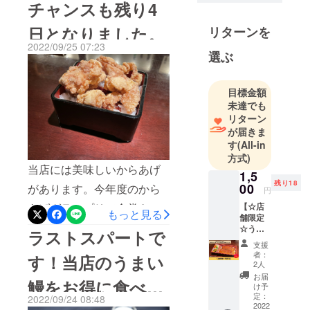
チャンスも残り4
究所、所長
日で終了を迎えます。思い
としてこの
日となりました。
リターンを
起こせばプロジェクト開始
時代を乗り
2022/09/25 07:23
時から担当者が退職するな
切る飲食業
選ぶ
態とは？お
ど、ハプニングの連続で、
客様に喜ん
苦難を乗り越えてプロジェ
目標金額
で頂ける
未達でも
クト開始する事ができまし
サービスと
リターン
は？
た。不慣れな事もあり、集
が届きま
食べること
す
(All-in
中できたかと言えばやり切
方式)
が大好きで
れていなかったのが現状で
当店には美味しいからあげ
す。
1,5
残り18
す。スタートこそ予定通り
00
があります。今年度のから
円
45歳独身。
ではありましたが、50%達
あげグランプリで金賞を受
【☆店
もっと見る
舗限定
今夜ご飯ご
成まで、大誤算でした。そ
賞しました大阪からあげ研
☆うな
ラストスパートで
一緒如何で
重
れでも折れそうな時に何よ
究所は、実は、、、な、お
支援
しょうか？
（並）
者：
す！当店のうまい
】 うな
り勇気づけられたのは皆様
店です。このからあげをさ
2人
重
お届
鰻をお得に食べる
からの応援です。今もな
らに進化させて肉汁溢れる
（並）1
け予
個のお
定：
2022/09/24 08:48
お、少しずつでも応援頂
塩からあげが完成しまし
値段で
2022