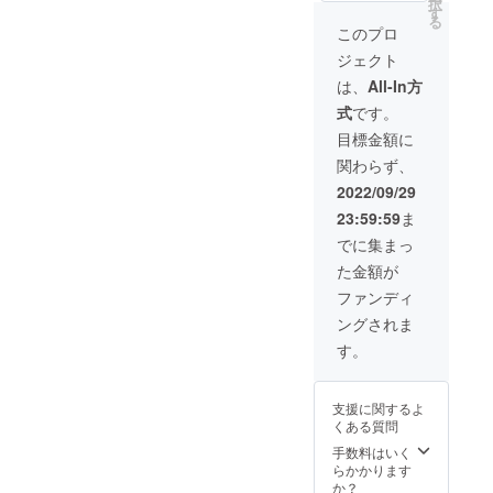
択
で、
す
る
リー
このプロ
ダー
ジェクト
シップ
を発揮
は、
All-In方
してく
式
です。
ださ
い！ 業
目標金額に
務時間6
関わらず、
時間程
度、店
2022/09/29
舗内に
23:59:59
ま
て会計
処理や
でに集まっ
オー
た金額が
ダー受
付等店
ファンディ
舗内で
ングされま
の簡単
な業務
す。
を体験
しなが
ら飲食
支援に関するよ
店での1
くある質問
日の流
れを実
手数料はいく
感して
らかかります
いただ
か？