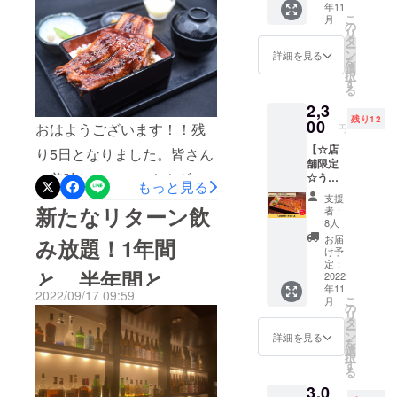
チャンス！
年11
次回使
き、一歩一歩目標に近づい
た。うなぎばっかりやった
こ
月
えるう
の
リ
な重
ております。当店のうなぎ
タ
ら飽きるって方も、せっか
ー
（並）
ン
詳細を見る
を
はニホンウナギを使用。食
く来たんやけど、連れが鰻
のお食
選
択
事券1回
す
べた皆さんは本当に美味し
る
苦手で何かあったら、これ
分をお
2,3
渡しい
いと好評を頂きます。来店
食べてみて！？晩餐館でお
残り12
たしま
00
おはようございます！！残
円
す。 ※
もまだまだ認知度が低く、
なじみのあの偉いさん
【☆店
店頭で
り5日となりました。皆さん
舗限定
満席になる事は少ないです
も、、、この塩からあげ今
のご利
に美味しいニホンウナギを
☆うな
用に限
もっと見る
が、それでもうなぎの魅力
までで一番と頂きました！
重
らせて
支援
お得に美味しく食べていた
（上）
いただ
新たなリターン飲
者：
を伝えようと、今なお品質
味に自信あり！どうぞから
】 うな
きま
8人
だけるようこのプロジェク
重
す。 ※
改善に尽力しております。
あげも食べに来て下さい！
お届
み放題！1年間
（上）1
店舗ま
トを立ち上げました！現
け予
個のお
オープン当初にお越しいた
最後の4日、諦めかけてる僕
での交
定：
と、半年間と
在、半分を超える応援を頂
値段で
2022
通費は
だいたお客様！今また全く
を奮い立たせてくれるの
年11
次回使
支援者
2022/09/17 09:59
戴しました。ここに来て、
こ
月
えるう
さまの
の
違うものになってますよ！
は、やはりいつも皆様で
リ
な重
ご負担
タ
実際に当店の鰻を食された
ー
（上）
となり
ン
ランチやディナーでうなぎ
詳細を見る
す。感謝しかありません。
を
のお食
ます。
方からの応援が増えており
選
択
事券1回
を食べる！自分にご褒美。
よければ鰻だけやのうて、
※2022
す
る
ます！一つ頼んで二つのう
分をお
年11月
仲間にご褒美。夫婦や家族
僕に会いに来てください。
3,0
渡しい
から1年