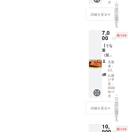
こ
月
お値段
ニック
の
リ
で2個お
ネーム
タ
ー
届けさ
での掲
ン
詳細を見る
を
せてい
載も可
選
択
ただき
能で
す
る
ます。
す。
7,0
※配達エ
※2022
残り98
リアは
00
年11月
円
大阪市
から1年
【うな
内限定
間掲載
重
となり
いたし
（並）5
ます。
ます。
回券】
※大阪市
支援
うな重
以外の
者：
（並）
方が支
2人
の5回券
援され
お届
です。
た場合
け予
通常価
はメー
定：
格7,500
2022
ルでご
年11
円のと
連絡し
こ
月
ころ、
配達料
の
リ
500円お
をいた
タ
ー
得で
だく、
ン
詳細を見る
を
す！ ※
もしく
選
択
店頭で
はキャ
す
る
のご利
ンセル
10,
用に限
扱いと
残り96
らせて
000
させて