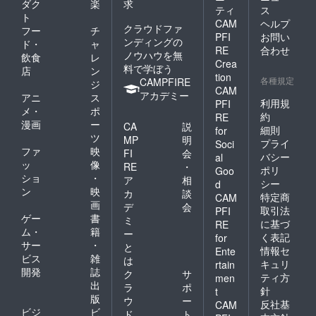
ダク
楽
求
ティ
ス
ト
CAM
ヘルプ
クラウドファ
フー
チ
PFI
お問い
ンディングの
ド・
ャ
RE
合わせ
ノウハウを無
飲食
レ
Crea
料で学ぼう
店
ン
tion
各種規定
CAMPFIRE
ジ
CAM
アカデミー
アニ
ス
利用規
PFI
メ・
ポ
約
RE
漫画
ー
CA
説
細則
for
ツ
MP
明
プライ
Soci
ファ
映
FI
会
バシー
al
ッ
像
RE
・
ポリ
Goo
ショ
・
ア
相
シー
d
ン
映
カ
談
特定商
CAM
画
デ
会
取引法
PFI
ゲー
書
ミ
に基づ
RE
ム・
籍
ー
く表記
for
サー
・
と
情報セ
Ente
ビス
雑
は
キュリ
rtain
開発
誌
ク
サ
ティ方
men
出
ラ
ポ
針
t
版
ウ
ー
反社基
CAM
ビジ
ビ
ド
ト