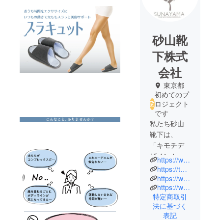
砂山靴
下株式
会社
東京都
初めてのプ
ロジェクト
です
私たち砂山
靴下は、
「キモチデ
ザインカン
https://www.sunayama-socks.com/
パニー」を
https://twitter.com/sunayamasocks
理念に掲
https://www.instagram.com/sunayamasocks/
https://www.facebook.com/sunayamasocks
げ、お客様
特定商取引
の本当のベ
法に基づく
ネフィット
表記