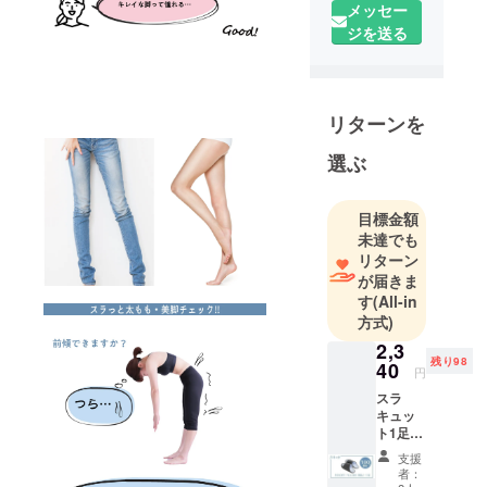
は何かを常
メッセー
に追求し、
ジを送る
製品を手に
した方のキ
モチがワク
ワクするよ
リターンを
うな商品を
選ぶ
お届けでき
るよう日々
企画・販売
目標金額
未達でも
に励んでい
リターン
ます。
が届きま
す
(All-in
方式)
2,3
残り98
40
円
スラ
キュッ
ト1足
￥2,600
支援
より
者：
10％OF