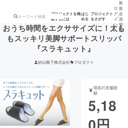
新
ロ
規
グ
会
プロジェクトを掲
はじ
プロジェクト
/
載するには
める
をさがす
イ
員
ン
登
おうち時間をエクササイズに！太も
録
もスッキリ美脚サポートスリッパ
『スラキュット』
人気のプロ
注目のリ
注目の新着プロ
募集終了が近いプ
もうすぐ公開
ジェクト
ターン
ジェクト
ロジェクト
されます
砂山靴下株式会社
プロダクト
アート・写真
音楽
現在の支援総
テクノロジー・ガジェット
ゲーム・サ
額
5,18
映像・映画
書籍・雑誌
0
円
ビジネス・起業
チャレンジ