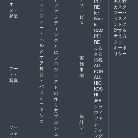
本方針
PFI
ネ
ュ
フ
サ
カスタ
RE
ス・
ー
ァ
ー
マーハ
for
起業
テ
ン
ビ
ラスメ
Spor
ィ
デ
ス
ントに
ts
ー
ィ
対する
CAM
・
ン
考え方
PFI
ヘ
グ
クッ
RE
ル
と
キーポ
ふる
ス
は
リシー
さと
ケ
プ
実
納税
ア
ロ
施
AD
アー
舞
ジ
事
FOR
ト・
台
ェ
例
ALL
写真
・
ク
HIO
パ
ト
KOS
フ
の
HI
ォ
作
JFA
ー
り
クラ
マ
方
ウド
ン
プ
統
ファ
ス
ロ
計
ン
ソー
ジ
デ
ディ
シャ
ェ
ー
ング