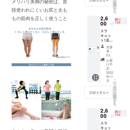
メリハリ美脚の秘密は、普
を
選
択
段使われにくいお尻と太も
す
る
2,6
もの筋肉を正しく使うこと
残り
00
100
円
スラ
キュッ
ト1足＋
砂山靴
支援
下オン
者：
ライン
0人
ショッ
お届
プ
け予
10％OF
定：
Fチケッ
2022
年11
ト付き
こ
月
・砂山
の
リ
靴下オ
タ
ー
ンライ
ン
詳細を見る
を
ン
選
択
ショッ
す
る
プ:https
2,6
://sunay
残り
ama-
00
100
円
socks.n
スラ
et/ ・対
キュッ
象商