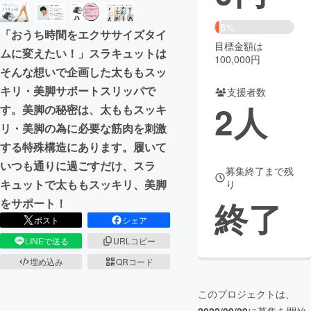
まちづくり・地域活性化
5%
「おうち時間をエクササイズタイ
目標金額は
ムに変えたい！」スラキュットは
100,000円
CAMPFIRE for Social Good
CAMPFIRE Creation
そんな想いで企画した太ももスッ
CAMPFIREふるさと納税
machi-ya
コミュニティ
キリ・美脚サポートスリッパで
支援者数
2
人
す。美脚の秘密は、太ももスッキ
リ・美脚の為に必要な筋肉を刺激
する特殊構造にあります。履いて
いつも通りに過ごすだけ、スラ
募集終了まで残
キュットで太ももスッキリ、美脚
り
終了
をサポート！
ポスト
シェア
LINEで送る
URLコピー
埋め込み
QRコード
このプロジェクトは、