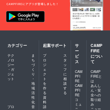
カテゴリー
起案サポート
サ
CAMP
ー
FIRE
テク
ま
プ
ス
ビ
につい
ノロ
ち
ロ
タ
ス
て
ジー
づ
ジ
ッ
・ガ
く
ェ
フ
CAM
CAMP
ジェ
り
ク
に
PFI
FIREと
ット
・
ト
相
RE
は
地
を
談
CAM
あんし
域
作
す
PFI
ん・安
活
る
る
RE
全への
性
資
コ
取り組
化
料
ミュ
み
プロ
音
請
ニ
ニュー