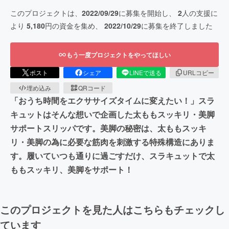
このプロジェクトは、
2022/09/29
に募集を開始し、
2
人の支援に
より
5,180
円の資金を集め、
2022/10/29
に募集を終了しました
もう一度プロジェクトをやってほしい
ポスト
シェア
LINEで送る
URLコピー
埋め込み
QRコード
「おうち時間をエクササイズタイムに変えたい！」スラ
キュットはそんな想いで企画した太ももスッキリ・美脚
サポートスリッパです。美脚の秘密は、太ももスッキ
リ・美脚の為に必要な筋肉を刺激する特殊構造にありま
す。履いていつも通りに過ごすだけ、スラキュットで太
ももスッキリ、美脚をサポート！
このプロジェクトを見た人はこちらもチェックし
ています