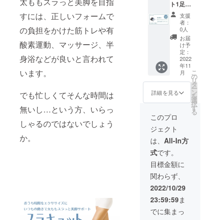
太ももスラっと美脚を目指
ト1足＋
品：オ
砂山靴
ンライ
すには、正しいフォームで
支援
下オン
ン
者：
ライン
ショッ
の負担をかけた筋トレや有
0人
ショッ
プに掲
お届
酸素運動、マッサージ、半
プ
載され
け予
20％OF
ている
定：
身浴などが良いと言われて
Fチケッ
2022
全商品
年11
ト付き
・有効
います。
こ
月
・砂山
期
の
リ
靴下オ
限:2023
タ
ー
ンライ
年1月31
ン
詳細を見る
でも忙しくてそんな時間は
を
ン
日まで
選
択
ショッ
・お電
す
無いし…という方、いらっ
る
プ:https
話での
このプロ
://sunay
しゃるのではないでしょう
ご注文
ジェクト
ama-
は対象
か。
socks.n
外とさ
は、
All-In方
et/ ・対
せてい
式
です。
象商
ただき
品：オ
ます。
目標金額に
ンライ
関わらず、
ン
ショッ
2022/10/29
プに掲
23:59:59
ま
載され
ている
でに集まっ
全商品