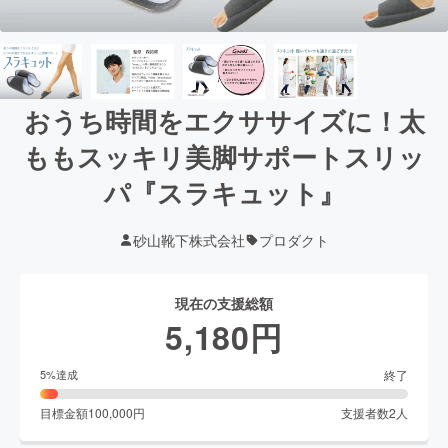
おうち時間をエクササイズに！太
ももスッキリ美脚サポートスリッ
パ『スラキュット』
砂山靴下株式会社
プロダクト
現在の支援総額
5,180
円
終了
5
%達成
目標金額
100,000
円
支援者数
2
人