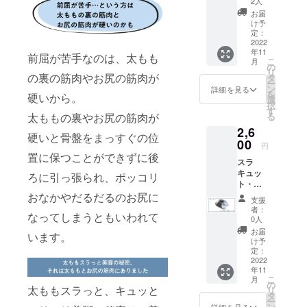
2人
Fの
お届
￥2,340
け予
定：
2022
年11
前屈が苦手なのは、太もも
こ
月
の
リ
の裏の筋肉やお尻の筋肉が
タ
ー
ン
詳細を見る
を
硬いから。
選
択
す
る
太ももの裏やお尻の筋肉が
2,6
硬いと骨盤をまっすぐの位
00
円
置に保つことができずに後
スラ
キュッ
ろに引っ張られ、ポッコリ
ト・ス
リッパ
おなかやだるだるのお尻に
支援
１足
者：
なってしまうともいわれて
0人
お届
います。
け予
定：
2022
年11
こ
月
の
太ももスラっと、キュッと
リ
タ
ー
ン
詳細を見る