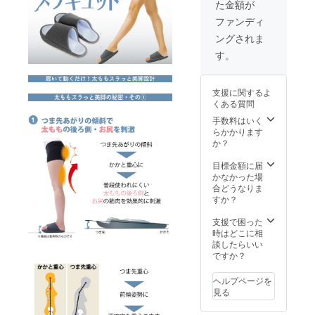
た金額が
・有効
期
ファンディ
限:2023
ングされま
年1月31
日まで
す。
・お電
話での
ご注文
支援に関するよ
は対象
くある質問
外とさ
せてい
手数料はいく
ただき
らかかります
ます。
か？
目標金額に届
かなかった場
合どうなりま
すか？
支援で困った
時はどこに相
談したらいい
ですか？
ヘルプページを
見る