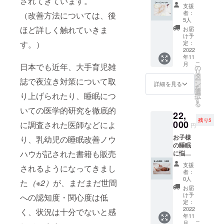
されてきています。
れらの
ログラ
児利用
す。
には、
支援
点をご
ム＞ あ
日は要
手順：
「お母
者：
（改善方法については、後
理解い
りがと
相談と
①お申
5人
さんと
ただけ
うござ
させて
込み
ほど詳しく触れていきま
お子さ
お届
ました
いま
いただ
（購
け予
んのお
上で購
す！ね
いてお
定：
す。）
入）②
名前」
入くだ
んねサ
2022
りま
小嶋か
を記入
さりま
年11
ロンに
す。１
らメー
してく
こ
月
すよう
日本でも近年、大手育児雑
て毎
日の保
の
ルにて
ださ
リ
お願い
月、個
育人数
タ
ご連
い。 ※
ー
誌で夜泣き対策について取
致しま
人スポ
には限
ン
絡 ③
詳細を見る
有効期
を
す。 備
ンサー
りがあ
選
お悩み
限：
り上げられたり、睡眠につ
択
考欄に
様とし
ります
す
詳細お
2023年
る
以下の
てご紹
ので、
伺い＆
3月末日
いての医学的研究を徹底的
ご記載
22,
介させ
必ずし
日程調
をお願
残り5
ていた
000
も希望
に調査された医師などによ
整 ④
円
い致し
だきま
日にご
コンサ
ます。
お子様
す。 ま
り、乳幼児の睡眠改善ノウ
利用い
ルテー
①イン
の睡眠
た、ご
ただけ
ション
ハウが記された書籍も販売
スタグ
に悩む
希望さ
ないこ
受講
ラムア
ママの
れる方
とをあ
（60
支援
されるようになってきまし
カウン
オンラ
には毎
らかじ
分）
者：
ト（＠
イン個
月の活
めご了
0人
⑤LINE
た
（※2）
が、まだまだ世間
以下）
別相談
動報告
承くだ
にて１
お届
②Insta
じっく
をメー
さい。
け予
週間の
への認知度・関心度は低
gram
り３週
ルにて
定：
ご購入
フォ
ユー
間で改
2022
配信さ
く、状況は十分でないと感
前に、
ロー
年11
ザー名
善コー
せてい
メッ
アッ
こ
月