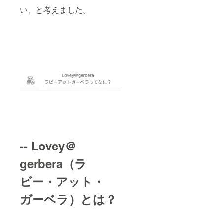
提と
連絡く
い、と考えました。
なって
ださ
いるプ
い。 ※
ランで
備考欄
す。
に必
手順：
ず、お
①お申
名前・
込み
お子さ
（購
んの性
入）②
別と月
小嶋か
齢をご
らメー
記入く
ルにて
ださ
ご連
い。 お
絡 ③
届け予
お悩み
定は11
詳細お
月とあ
伺い＆
ります
-- Lovey＠
日程調
が、ご
整 ④
連絡い
コンサ
gerbera（ラ
ただき
ルテー
次第予
ション
ビー・アット・
定を調
受講
整しま
（45
して、
ガーベラ）とは？
分）
速やか
⑤１週
にご対
間おき
応させ