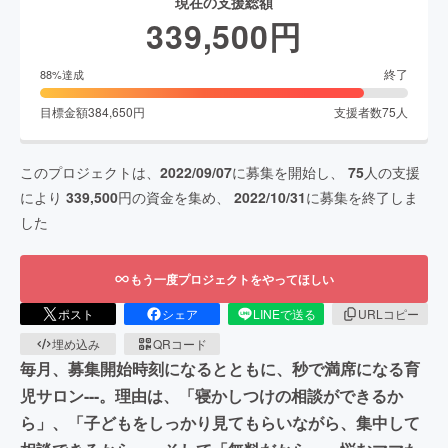
現在の支援総額
339,500
円
終了
88
%達成
目標金額
384,650
円
支援者数
75
人
このプロジェクトは、
2022/09/07
に募集を開始し、
75
人の支援
により
339,500
円の資金を集め、
2022/10/31
に募集を終了しま
した
もう一度プロジェクトをやってほしい
ポスト
シェア
LINEで送る
URLコピー
埋め込み
QRコード
毎月、募集開始時刻になるとともに、秒で満席になる育
児サロン---。理由は、「寝かしつけの相談ができるか
ら」、「子どもをしっかり見てもらいながら、集中して