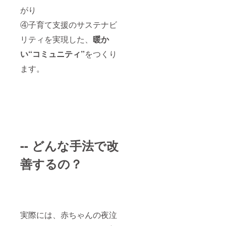
ださ
がり
い。 お
届け予
④子育て支援のサステナビ
定は11
月とあ
リティを実現した、
暖か
ります
が、ご
い“コミュニティ”
をつくり
連絡い
ただき
ます。
次第予
定を調
整しま
して、
速やか
にご対
応させ
ていた
だきま
-- どんな手法で改
す。 ※
誤購入
善するの？
の場合
を除
き、払
い戻し
するこ
とはで
きませ
実際には、赤ちゃんの夜泣
ん。特