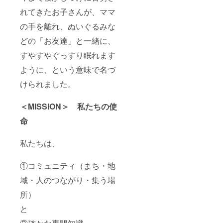
後メー
らかじ
ルにて
れてきたお子さんが、ママ
めご了
調整さ
承くだ
せてい
の手を離れ、ぬいぐるみな
さい。
ただき
どの「お友達」と一緒に、
ます。
受講
すやすやぐっすり眠れます
方法
・
ように、という意味で名づ
使用す
るツー
けられました。
ル：
zoom
・
＜MISSION＞ 私たちの使
推奨す
命
るデバ
イス：
PC、タ
私たちは、
ブレッ
トなど
画面の
①コミュニティ（まち・地
大きめ
のも
域・人のつながり・集う場
の。ス
マホで
所）
も問題
と
ござい
ません