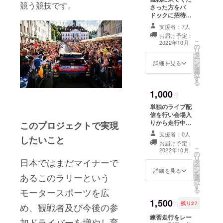
競う競技です。
さった方をパ
ドックに招待し
ます！ 走り出す
支援者：7人
前の緊張やワク
お届け予定：
ワク、レース後
こ
2022年10月
の
の達成感を共有
リ
タ
しましょう！ 専
ー
ン
用のライブ配信
詳細を見る
を
選
で走行中や待機
択
す
中の様子を全て
る
お届けするの
1,000
で、会場に来ら
円
れない方もこち
単独のライブ配
らから観戦くだ
信を行い会場入
さい！！ 参戦
りから走行中、
このプロジェクトで実現
レース日程 10月
途中の休憩時間
9日 高岡 万
支援者：0人
したいこと
などすべてのプ
葉 富山県 10月
お届け予定：
ログラムを中継
こ
23日 富士山 お
2022年10月
の
するので、ラ
リ
やま 静岡県 11
日本ではまだマイナーで
タ
リーのすべてを
ー
月20日 豊田
ン
ドライバー目線
詳細を見る
を
愛知県 ※観戦に
あるこのラリーという
選
で感じてくださ
択
関する詳細とラ
す
い！！
る
モータースポーツを広
イブ配信のリン
クはメールにて
1,500
円
残り27
め、観戦者及び今後の参
お送りいたしま
す。 ※レース開
練習走行をレー
加ドライバーを増やし育
催場所までの移