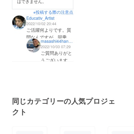
はできません。
出来るものがあります
※投稿する際の注意点
のでご安心ください！
Educativ_Artist
走行中の一コマ走行後
2022/10/02 20:44
は満面の笑み【同乗者
ご活躍何よりです。質
感想】はじめてレーシ
問なんですが、同乗走
masashi44hanawa
ングカーに同乗しまし
行体験って、支援者本
2022/10/03 07:29
た。なんとも言えない
人でなくても可能で
ご質問ありがと
緊張の中スタートした
しょうか？ 可能だと
うございます！
したら年齢制限などあ
瞬間、普段乗っている
もちろん支援者
ります？
車では体感できないス
様の代理という
ピードでした。そし
事で同乗してい
て、そのスピードを維
ただけます！！
持したままコーナーに
年齢制限は特に
同じカテゴリーの人気プロジェ
ありませんが、
入るスリルは声が出て
クト
チャイルドシー
しまうほどドキっとし
トが必要な方は
ました。ぜひ、この興
要相談させてく
奮を体験してみてくだ
ださい。
さい。