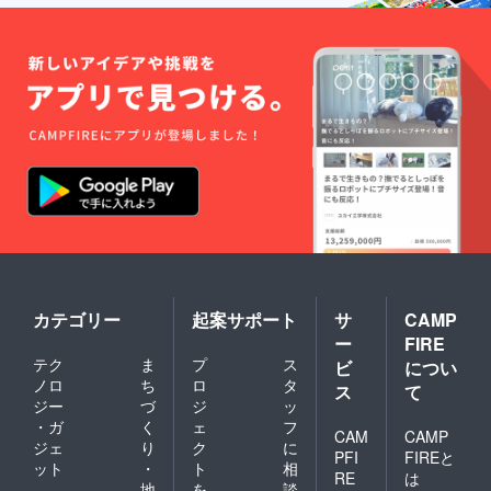
カテゴリー
起案サポート
サ
CAMP
ー
FIRE
テク
ま
プ
ス
ビ
につい
ノロ
ち
ロ
タ
ス
て
ジー
づ
ジ
ッ
・ガ
く
ェ
フ
CAM
CAMP
ジェ
り
ク
に
PFI
FIREと
ット
・
ト
相
RE
は
地
を
談