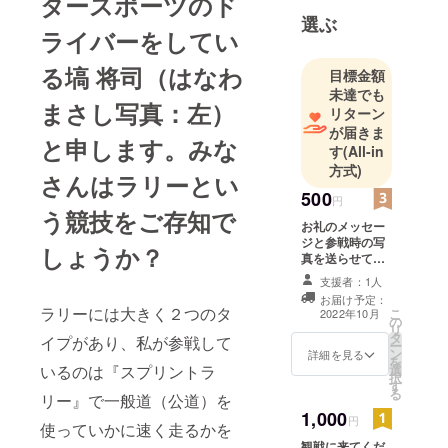
タースポーツのド
選ぶ
ライバーをしてい
る塙 将司（はなわ
目標金額
未達でも
まさし写真：左）
リターン
が届きま
と申します。みな
す
(All-in
方式)
さんはラリーとい
500
円
う競技をご存知で
お礼のメッセー
ジと参戦時の写
しょうか？
真を送らせてい
ただきます！
支援者：1人
お届け予定：
ラリーには大きく２つのタ
こ
2022年10月
の
リ
タ
イプがあり、私が参戦して
ー
ン
詳細を見る
を
いるのは『スプリントラ
選
択
す
る
リー』で一般道（公道）を
1,000
円
使っていかに速く走るかを
観戦に来てくだ