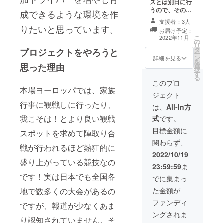
スとは別日に行
動はご自身でお
うので、その時
成できるような環境を作
願いします。 備
に同乗走行をし
支援者：3人
考欄にて観戦も
てモータース
りたいと思っています。
しくはライブ配
お届け予定：
ポーツを直に感
こ
2022年11月
信のみどちらを
の
じてください！
リ
ご希望されるか
タ
同乗体験開催予
プロジェクトをやろうと
ー
記入お願いしま
ン
定日 11月13日
詳細を見る
を
す。
思った理由
選
本庄サーキット
択
す
or茂原ツイン
る
サーキット
このプロ
本場ヨーロッパでは、家族
ジェクト
9:00〜16:00 11
行事に観戦しに行ったり、
月23日 本庄
は、
All-In方
サーキットor茂
我こそは！とより良い観戦
式
です。
原ツインサー
キット 9:00〜
目標金額に
スポットを求めて陣取り合
16:00 備考欄に
関わらず、
てどちらの日程
戦が行われるほど熱狂的に
をご希望か記入
2022/10/19
盛り上がっている競技なの
お願いします。
23:59:59
ま
※サーキットのス
です！実は日本でも全国各
ケジュールに
でに集まっ
よって日程は変
地で数多くの大会があるの
た金額が
わる可能性があ
ります。変更後
ファンディ
ですが、報道が少なくあま
も日曜日もしく
ングされま
は祝日に開催予
り認知されていません。そ