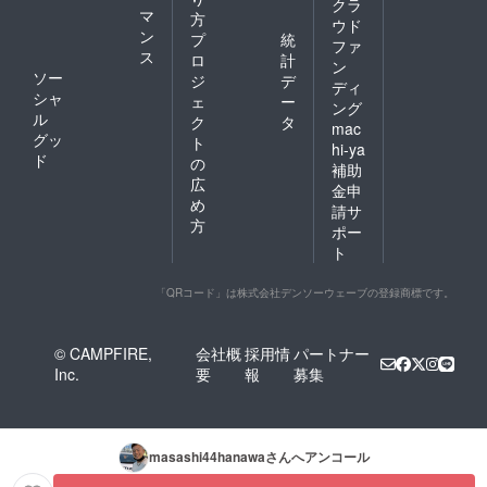
クラ
マ
方
ウド
ン
プ
統
ファ
ス
ロ
計
ン
ソー
ジ
デ
ディ
シャ
ェ
ー
ング
ル
ク
タ
mac
グッ
ト
hi-ya
ド
の
補助
広
金申
め
請サ
方
ポー
ト
「QRコード」は株式会社デンソーウェーブの登録商標です。
© CAMPFIRE,
会社概
採用情
パートナー
Inc.
要
報
募集
masashi44hanawa
さんへアンコール