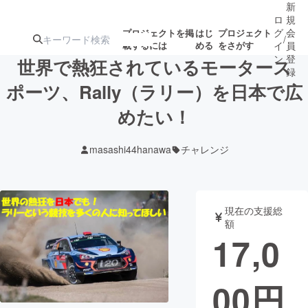
新
ロ
規
グ
会
プロジェクトを掲
はじ
プロジェクト
/
載するには
める
をさがす
イ
員
ン
登
世界で熱狂されているモータース
録
ポーツ、Rally（ラリー）を日本で広
めたい！
人気のプロ
注目のリ
注目の新着プロ
募集終了が近いプ
もうすぐ公開
ジェクト
ターン
ジェクト
ロジェクト
されます
masashi44hanawa
チャレンジ
アート・写真
音楽
現在の支援総
テクノロジー・ガジェット
ゲーム・サ
額
17,0
映像・映画
書籍・雑誌
00
円
ビジネス・起業
チャレンジ