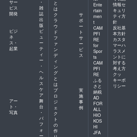
サー
・
と
情報セ
Ente
ビス
雑
は
キュリ
rtain
開発
誌
ク
サ
ティ方
men
出
ラ
ポ
針
t
版
ウ
ー
反社基
CAM
ビジ
ビ
ド
ト
本方針
PFI
ネ
ュ
フ
サ
カスタ
RE
ス・
ー
ァ
ー
マーハ
for
起業
テ
ン
ビ
ラスメ
Spor
ィ
デ
ス
ントに
ts
ー
ィ
対する
CAM
・
ン
考え方
PFI
ヘ
グ
クッ
RE
ル
と
キーポ
ふる
ス
は
リシー
さと
ケ
プ
実
納税
ア
ロ
施
AD
アー
舞
ジ
事
FOR
ト・
台
ェ
例
ALL
写真
・
ク
HIO
パ
ト
KOS
フ
の
HI
ォ
作
JFA
ー
り