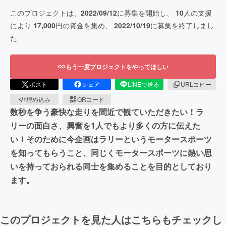
このプロジェクトは、
2022/09/12
に募集を開始し、
10
人の支援
により
17,000
円の資金を集め、
2022/10/19
に募集を終了しまし
た
もう一度プロジェクトをやってほしい
ポスト
シェア
LINEで送る
URLコピー
埋め込み
QRコード
数秒を争う豪快な走りを間近で観ていただきたい！ラ
リーの面白さ、興奮を1人でもより多くの方に伝えた
い！そのために今企画はラリーというモータースポーツ
を知ってもらうこと、同じくモータースポーツに熱い思
いを持っておられる同士を集めることを目的としており
ます。
このプロジェクトを見た人はこちらもチェックし