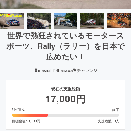
世界で熱狂されているモータース
ポーツ、Rally（ラリー）を日本で
広めたい！
masashi44hanawa
チャレンジ
現在の支援総額
17,000
円
終了
34
%達成
目標金額
50,000
円
支援者数
10
人