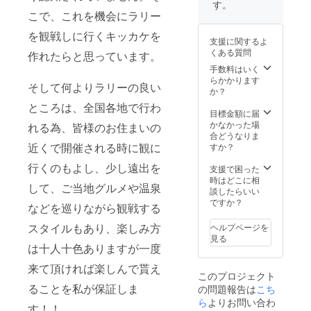
定です。 ※練習
す。
こで、
これを機会にラリー
場所までの移動
はご自身でお願
を観戦しに行くキッカケを
いします。
支援に関するよ
くある質問
作れたらと思っています。
手数料はいく
らかかります
そして何よりラリーの良い
か？
ところは、全国各地で行わ
目標金額に届
かなかった場
れる為、皆様のお住まいの
合どうなりま
近くで開催される時に観に
すか？
行くのもよし、少し遠出を
支援で困った
時はどこに相
して、ご当地グルメや温泉
談したらいい
ですか？
などを巡りながら観戦する
スタイルもあり、楽しみ方
ヘルプページを
見る
は十人十色ありますが一度
来て頂ければ楽しんで貰え
このプロジェクト
ることを私が保証しま
の問題報告は
こち
ら
よりお問い合わ
す！！