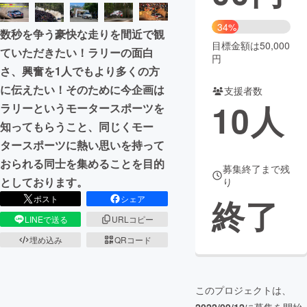
まちづくり・地域活性化
34%
数秒を争う豪快な走りを間近で観
目標金額は50,000
ていただきたい！ラリーの面白
円
CAMPFIRE for Social Good
CAMPFIRE Creation
さ、興奮を1人でもより多くの方
CAMPFIREふるさと納税
machi-ya
コミュニティ
に伝えたい！そのために今企画は
支援者数
10
人
ラリーというモータースポーツを
知ってもらうこと、同じくモー
タースポーツに熱い思いを持って
おられる同士を集めることを目的
募集終了まで残
としております。
り
終了
ポスト
シェア
LINEで送る
URLコピー
埋め込み
QRコード
このプロジェクトは、