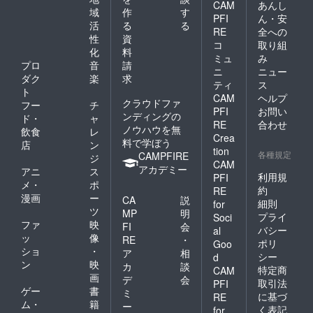
CAM
あんし
域
作
す
PFI
ん・安
活
る
る
RE
全への
性
資
コ
取り組
化
料
ミュ
み
プロ
音
請
ニ
ニュー
ダク
楽
求
ティ
ス
ト
CAM
ヘルプ
クラウドファ
フー
チ
PFI
お問い
ンディングの
ド・
ャ
RE
合わせ
ノウハウを無
飲食
レ
Crea
料で学ぼう
店
ン
tion
各種規定
CAMPFIRE
ジ
CAM
アカデミー
アニ
ス
利用規
PFI
メ・
ポ
約
RE
漫画
ー
CA
説
細則
for
ツ
MP
明
プライ
Soci
ファ
映
FI
会
バシー
al
ッ
像
RE
・
ポリ
Goo
ショ
・
ア
相
シー
d
ン
映
カ
談
特定商
CAM
画
デ
会
取引法
PFI
ゲー
書
ミ
に基づ
RE
ム・
籍
ー
く表記
for