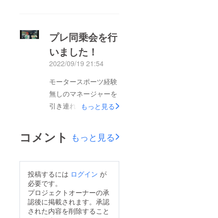
でしたが無事に優勝す
る事が出来ました！こ
れでシリーズランキン
プレ同乗会を行
グもトップになったの
いました！
で、残りのラウンドも
2022/09/19 21:54
しっかり勝ってシリー
ズチャンピオン獲得し
モータースポーツ経験
ます‼
無しのマネージャーを
引き連れて、同乗走行
もっと見る
を行いました！同乗走
行のイメージが湧かな
コメント
もっと見る
い方への参考になれば
と思います！！はじめ
てのフルバケットシー
投稿するには
ログイン
が
トに座り緊張してます
必要です。
装備品を身につけ覚悟
プロジェクトオーナーの承
認後に掲載されます。承認
を決めた表情装備品を
された内容を削除すること
お持ちでない方も貸出