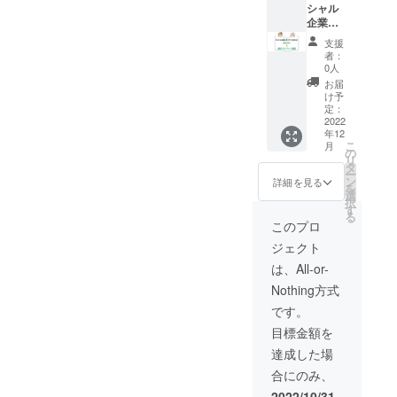
し限
シャル
す。
定。 ※
企業ス
交通
ポン
支援
費・宿
サー】
者：
泊費等
巻末ク
0人
がかか
レジッ
お届
る場合
ト掲載
け予
は自己
スペ
定：
負担で
シャル
2022
年12
お願い
スポン
こ
月
しま
サーに
の
リ
す。 ※
なれる
タ
ー
受取期
権利で
ン
詳細を見る
を
限：目
す。 ・
選
択
標金額
会社の
す
る
達成後
お名前
このプロ
から
とQRを
ジェクト
2023年
巻末に
1月末ま
掲載 ・
は、All-or-
で
完成し
Nothing方式
た
BOOK
です。
のお届
目標金額を
け ※事
業名・
達成した場
施設名
合にのみ、
での掲
載も可
2022/10/31