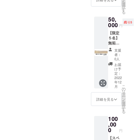
達成後
を
載 ・会
ち合わ
選
しま
～2023
択
社のお
せさせ
す
す。 ※
年3月末
る
名前と
ていた
講習受
50,
リンク
だきま
講期
残り5
をホー
000
す。
限：目
円
ムペー
標金額
【限定
ジに掲
達成後
５名】
載 ・完
～2023
無垢
成した
年3月末
材、タ
BOOK
支援
モ天板
のお届
者：
約
け ※事
0人
2000×3
業名・
お届
50×30
施設名
け予
ｍｍ
での掲
定：
※自然素
2022
載も可
年12
材のた
能で
こ
月
め差異
す。 ※
の
リ
あり。
掲載情
タ
ー
※大阪
報につ
ン
詳細を見る
を
府、堺
いて、
選
択
市中区
後日
す
る
深井
メール
100
DIY
にて打
shop
,00
ち合わ
MANAb
せさせ
0
円
oo店頭
ていた
受け渡
【スペ
だきま