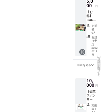
5,0
きっき
のお届
りコー
00
けとな
円
ス！ 1
りま
【お
日でサ
す。
得】
クッと
BOOK&
DIY始め
基礎講
てみま
支援
習 完成
せん
者：
した
か？ 会
0人
BOOK
場：大
お届
のお届
阪府、
け予
けと、
堺市深
定：
大阪堺
2022
井
年12
のDIYレ
DIY
こ
月
ンタル
shop
の
リ
スペー
MANAb
タ
ー
ス
oo 所要
ン
詳細を見る
を
MANbo
時間：
選
択
oでの基
最大６
す
る
礎講習
時間 ※
10,
（通常
材料費
3,500
000
別途。
円
円）を
※交通
【企業
受講い
費・宿
スポン
ただけ
泊費が
サー】
ます。
かかる
HP掲載
所要時
場合は
支援
企業ス
間 約1
自己負
者：
ポン
時間