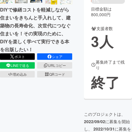
1%
目標金額は
DIYで修繕コストを軽減しながら
まちづくり・地域活性化
800,000円
住まいをきちんと手入れして、建
築物の長寿命化、次世代につなぐ
支援者数
CAMPFIRE for Social Good
CAMPFIRE Creation
住まいを！その実現のために、
3
人
CAMPFIREふるさと納税
machi-ya
コミュニティ
DIYを楽しく学べて実行できる本
を出版したい！
ポスト
シェア
募集終了まで残
LINEで送る
URLコピー
り
埋め込み
QRコード
終了
このプロジェクトは、
2022/09/02
に募集を開始
し、
2022/10/31
に募集を