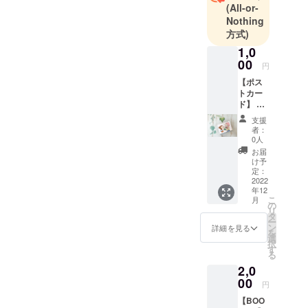
(All-or-
Nothing
方式)
1,0
00
円
【ポス
トカー
ド】 お
礼のポ
支援
スト
者：
カード
0人
をお送
お届
りいた
け予
しま
定：
す。 プ
2022
年12
ロジェ
こ
月
クトを
の
リ
応援し
タ
ー
たい方
ン
詳細を見る
を
向けの
選
択
リター
す
る
ンで
2,0
す。 ※
あいき
00
円
くイラ
【BOO
ストの