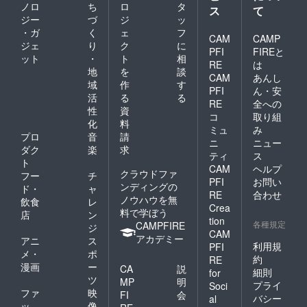
ノロ
ち
ロ
タ
ス
て
ジー
づ
ジ
ッ
・ガ
く
ェ
フ
CAM
CAMP
ジェ
り
ク
に
PFI
FIREと
ット
・
ト
相
RE
は
地
を
談
CAM
あんし
域
作
す
PFI
ん・安
活
る
る
RE
全への
性
資
コ
取り組
化
料
ミュ
み
プロ
音
請
ニ
ニュー
ダク
楽
求
ティ
ス
ト
CAM
ヘルプ
クラウドファ
フー
チ
PFI
お問い
ンディングの
ド・
ャ
RE
合わせ
ノウハウを無
飲食
レ
Crea
料で学ぼう
店
ン
tion
各種規定
CAMPFIRE
ジ
CAM
アカデミー
アニ
ス
利用規
PFI
メ・
ポ
約
RE
漫画
ー
CA
説
細則
for
ツ
MP
明
プライ
Soci
ファ
映
FI
会
バシー
al
ッ
像