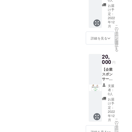
担でお
0人
サーに
（基礎
願いし
お届
なれる
講習の
ます。
け予
権利で
内容は
定：
※会員
す。 ・
2022
DIY
サービ
年12
会社の
shop
スを継
こ
月
お名前
MANAb
の
続して
リ
とリン
oo HP
タ
利用し
ー
クを
でご確
ン
たい場
詳細を見る
を
ホーム
認くだ
選
合は、
択
ページ
さ
す
WS終了
る
に掲載
い。）
後に会
20,
・完成
※交通
員登録
した
000
費・宿
が必要
円
BOOK
泊費が
です。
【企業
のお届
かかる
※日程・
スポン
け ※事
場合は
内容等
サー】
業名・
自己負
詳細は
店内＆
施設名
担でお
後日
支援
HP掲載
での掲
願いし
メール
者：
企業ス
載も可
ます。
0人
にて打
ポン
能で
※基礎講
ち合わ
お届
サーに
す。 ※
習日程
け予
せいた
なれる
掲載情
定：
等詳細
しま
権利で
2022
報につ
は後日
す。 ※
年12
す。 ・
いて、
メール
受講期
こ
月
会社情
後日
の
にて打
限：目
リ
報を店
メール
タ
ち合わ
標金額
ー
内に掲
にて打
ン
せいた
詳細を見る