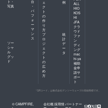
ト・
台
ェ
例
ALL
写真
・
ク
HIO
パ
ト
KOS
フ
の
HI
ォ
作
JFA
ー
り
クラ
マ
方
ウド
ン
プ
統
ファ
ス
ロ
計
ン
ソー
ジ
デ
ディ
シャ
ェ
ー
ング
ル
ク
タ
mac
グッ
ト
hi-ya
ド
の
補助
広
金申
め
請サ
方
ポー
ト
「QRコード」は株式会社デンソーウェーブの登録商標です。
© CAMPFIRE,
会社概
採用情
パートナー