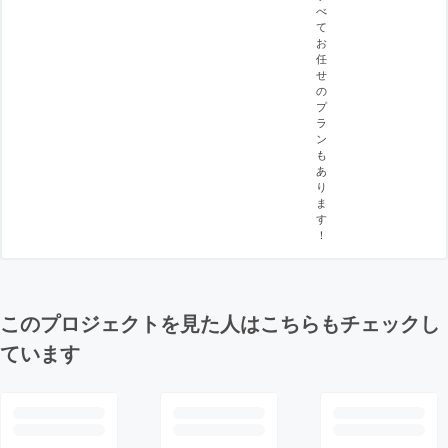
べ
て
お
任
せ
の
プ
ラ
ン
も
あ
り
ま
す
！
このプロジェクトを見た人はこちらもチェックし
ています