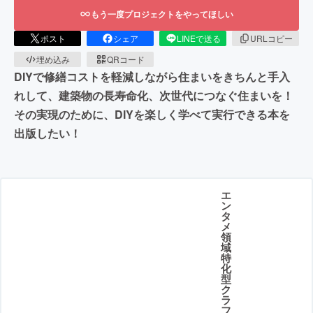
もう一度プロジェクトをやってほしい
ポスト
シェア
LINEで送る
URLコピー
埋め込み
QRコード
DIYで修繕コストを軽減しながら住まいをきちんと手入
れして、建築物の長寿命化、次世代につなぐ住まいを！
その実現のために、DIYを楽しく学べて実行できる本を
出版したい！
エ
ン
タ
メ
領
域
特
化
型
ク
ラ
フ