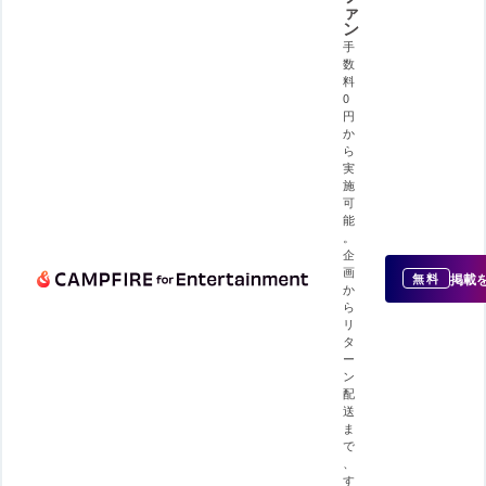
ァ
ン
手
数
料
0
円
か
ら
実
施
可
能
。
企
画
掲載
無料
か
ら
リ
タ
ー
ン
配
送
ま
で
、
す