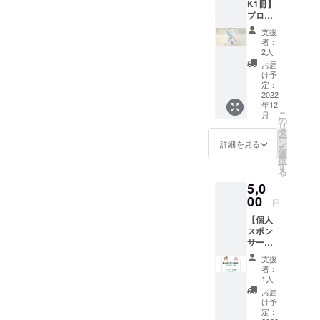
K1冊】
ポスト
プロ
カード
ジェク
です。
支援
トで制
者：
作した
100×14
2人
BOOK
8ｍｍ予
お届
をお届
定 ※画
け予
けいた
像はイ
定：
しま
2022
メージ
年12
す。
です。
こ
月
※BOOK
デザ
の
リ
完成後
インは
タ
ー
のお届
感謝の
ン
詳細を見る
を
けとな
気持ち
選
択
りま
をこめ
す
る
す。 ※
て描き
5,0
写真は
下ろ
イメー
00
し、作
円
ジで
成しま
【個人
す。
す。
スポン
サー】
BOOK1
支援
冊&クレ
者：
ジット
1人
掲載 個
お届
人スポ
け予
ンサー
定：