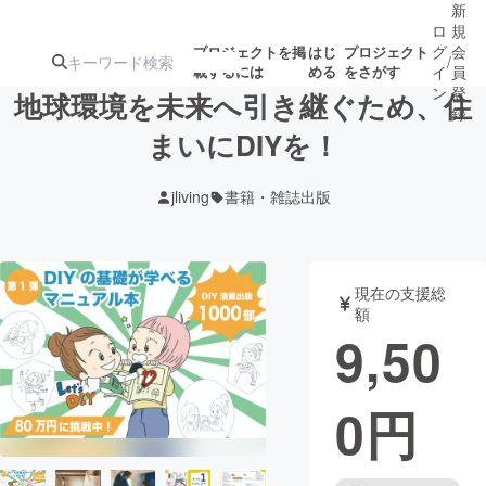
新
ロ
規
グ
会
プロジェクトを掲
はじ
プロジェクト
/
載するには
める
をさがす
イ
員
ン
登
地球環境を未来へ引き継ぐため、住
録
まいにDIYを！
人気のプロ
注目のリ
注目の新着プロ
募集終了が近いプ
もうすぐ公開
jliving
書籍・雑誌出版
ジェクト
ターン
ジェクト
ロジェクト
されます
アート・写真
音楽
現在の支援総
額
9,50
テクノロジー・ガジェット
ゲーム・サ
0
円
映像・映画
書籍・雑誌
ビジネス・起業
チャレンジ