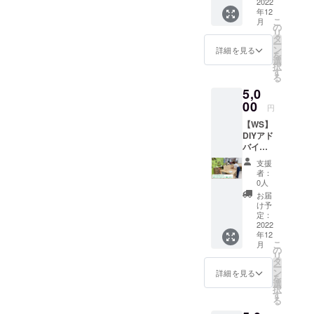
になれ
2022
年12
る権利
こ
月
です。
の
リ
巻末に
タ
ー
お名前
ン
詳細を見る
を
を掲載
選
択
させて
す
る
いただ
5,0
きま
す。 ※
00
円
ニック
【WS】
ネーム
DIYアド
や事業
バイ
名での
ザーと
掲載も
支援
一緒に1
可能で
者：
日DIY！
す。 ※
0人
大阪堺
備考欄
お届
のDIYス
に掲載
け予
ペース
時に明
定：
MANAb
2022
記した
年12
ooで 単
いお名
こ
月
発DIYが
前をご
の
リ
行えま
記入く
タ
ー
す。 贅
ださ
ン
詳細を見る
を
沢なア
い。
選
択
ドバイ
※BOOK
す
る
ザー付
完成後