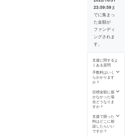
能で
23:59:59
ま
す。 ※
掲載情
でに集まっ
報につ
た金額が
いて、
後日
ファンディ
メール
ングされま
にて打
ち合わ
す。
せさせ
ていた
だきま
支援に関するよ
す。
くある質問
手数料はいく
らかかります
か？
目標金額に届
かなかった場
合どうなりま
すか？
支援で困った
時はどこに相
談したらいい
ですか？