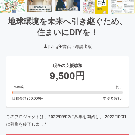
地球環境を未来へ引き継ぐため、
住まいにDIYを！
jliving
書籍・雑誌出版
現在の支援総額
9,500
円
終了
1
%達成
目標金額
800,000
円
支援者数
3
人
このプロジェクトは、
2022/09/02
に募集を開始し、
2022/10/31
に募集を終了しました