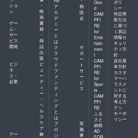
RE
・
ポリ
Goo
ショ
・
ア
相
シー
d
ン
映
カ
談
特定商
CAM
画
デ
会
取引法
PFI
ゲー
書
ミ
に基づ
RE
ム・
籍
ー
く表記
for
サー
・
と
情報セ
Ente
ビス
雑
は
キュリ
rtain
開発
誌
ク
サ
ティ方
men
出
ラ
ポ
針
t
版
ウ
ー
反社基
CAM
ビジ
ビ
ド
ト
本方針
PFI
ネ
ュ
フ
サ
カスタ
RE
ス・
ー
ァ
ー
マーハ
for
起業
テ
ン
ビ
ラスメ
Spor
ィ
デ
ス
ントに
ts
ー
ィ
対する
CAM
・
ン
考え方
PFI
ヘ
グ
クッ
RE
ル
と
キーポ
ふる
ス
は
リシー
さと
ケ
プ
実
納税
ア
ロ
施
AD
アー
舞
ジ
事
FOR