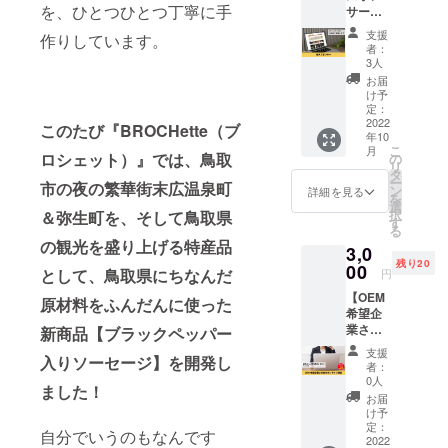
めの「炎の
を、ひとつひとつ丁寧に手
サー】
彦から
宴実行委員
BROCH
熱いお
支援
作りしています。
ette（
礼の
会」のプロ
者：
ブロ
メール
3人
デュース。
シェッ
をお送
お届
湖山池グラ
ト）の
りさせ
け予
個人ス
ていた
定：
ンピングレ
ポン
2022
だきま
このたび『BROCHette（ブ
ストランコ
年10
サーに
す。 な
こ
月
なれる
ンサル料理
お、支
ロシェット）』では、鳥取
の
リ
権利で
援時に
タ
提供。様々
ー
市の夜の繁華街末広温泉町
す。
上乗せ
ン
詳細を見る
を
なイベント
BROCH
支援が
選
択
＆弥生町を、そして鳥取県
ette（
可能で
にも参加し
す
る
ブロ
す。 応
ブッキング
の観光を盛り上げる特産品
3,0
シェッ
援の気
残り20
や、料理プ
ト）の
00
持ちの
として、鳥取県にちなんだ
円
HPに支
上乗
ロデュース
【OEM
援者と
せ、大
原材料をふんだんに使った
もしてい
希望企
してお
歓迎で
業さま
名前を
新商品【ブラックペッパー
る。
す！
向けオ
掲載さ
支援
入りソーセージ】を開発し
ンライ
せてい
者：
ン相
ただき
0人
ました！
談】 農
ます。
お届
家さ
あなた
け予
ん、精
のお名
定：
自分でいうのもなんです
肉業者
2022
前を