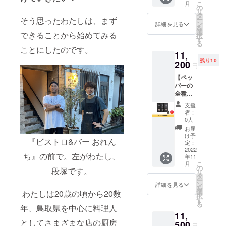
RYU
当量
こ
月
得な大
い！ ■
の
材料：
Trading
1.89g
リ
容量サ
食品表
タ
豚肉、
Compa
賞味期
ー
そう思ったわたしは、まず
イズで
示■ 名
ン
食塩、
詳細を見る
ny 加工
限：冷
を
す。大
称：
選
香辛料
場所：
凍保存
できることから始めてみる
択
人数で
KAMPO
す
(カンボ
〒689-
で180日
る
わいわ
T
ジア産
ことにしたのです。
2501
※送料込
11,
い食べ
PEPPE
ブラッ
鳥取県
みのお
残り10
たい、
200
R for
クペッ
東伯郡
円
値段で
20本入
profess
パー
琴浦町
す。 ※
【ペッ
りの
ional 原
『カン
赤碕
冷凍便
パーの
パック
材料
ポット
1053-
でのお
全種類
です。
名：黒
ペッ
11
届けで
セッ
ソー
胡椒、
パー』)
OITOM
支援
す。お
ト】 ホ
セージ
塩 保存
内容
者：
A製造所
届け時
ワイト
パー
方法：
0人
量：2本
内容
間帯を
ペッ
ティー
直射日
（1本あ
お届
量：
「オプ
パー、
もでき
光、高
け予
たり約
100g ※
ショ
『ビストロ&バー おれん
ブラッ
ますよ♪
定：
温多湿
60g）
送料込
ン」で
クペッ
2022
■食品表
を避け
×5パッ
みのお
ち』の前で。左がわたし、
お選び
年11
パー、
示■ 名
て保
ク 栄養
値段で
くださ
こ
月
完熟赤
称：加
の
存。お
成分表
段塚です。
す。
い。
リ
胡椒、
熱食肉
タ
早めに
示
ー
若胡椒
製品 原
ン
お召し
詳細を見る
（100g
を
塩漬け
材料：
選
わたしは20歳の頃から20数
上がり
あた
択
の4点
豚肉、
す
くださ
り）エ
る
セット
年、鳥取県を中心に料理人
食塩、
い。 原
ネル
11,
です！
香辛料
産国
ギー
としてさまざまな店の厨房
お料理
500
(カンボ
名：カ
259kcal
円