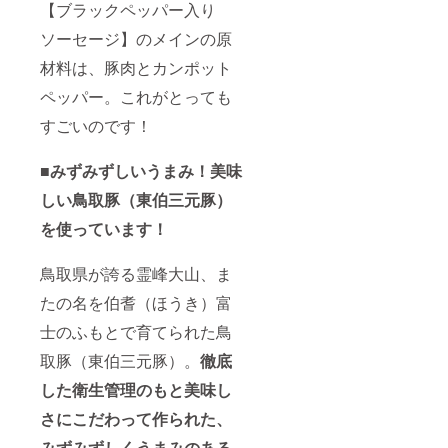
脂質
す。お
【ブラックペッパー入り
22.1g、
届け時
炭水化
間帯を
ソーセージ】のメインの原
物
「オプ
材料は、豚肉とカンポット
1.3g、
ショ
食塩相
ン」で
ペッパー。これがとっても
当量
お選び
1.89g
くださ
すごいのです！
賞味期
い。
限：冷
凍保存
■みずみずしいうまみ！美味
で180日
※送料込
しい鳥取豚（東伯三元豚）
みのお
値段で
を使っています！
す。 ※
冷凍便
鳥取県が誇る霊峰大山、ま
でのお
届けで
たの名を伯耆（ほうき）富
す。お
届け時
士のふもとで育てられた鳥
間帯を
「オプ
取豚（東伯三元豚）。
徹底
ショ
ン」で
した衛生管理のもと
美味し
お選び
さにこだわって作られた、
くださ
い。
みずみずしくうまみのある