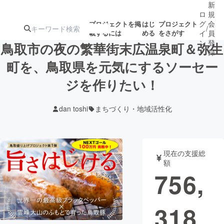
新
ロ
規
グ
会
プロジェクトを掲
はじ
プロジェクト
/
載するには
める
をさがす
イ
員
ン
登
鳥取市の夜の繁華街末広温泉町＆弥生
録
町を、鳥取県を元気にするソーセー
ジを作りたい！
人気のプロ
注目のリ
注目の新着プロ
募集終了が近いプ
もうすぐ公開
ジェクト
ターン
ジェクト
ロジェクト
されます
dan toshi
まちづくり・地域活性化
アート・写真
音楽
現在の支援総
テクノロジー・ガジェット
ゲーム・サ
額
756,
映像・映画
書籍・雑誌
318
ビジネス・起業
チャレンジ