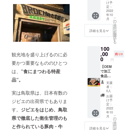
ト）の
ティー
くださ
け予
1.3g、
お選び
企業ス
もでき
定：
い。 原
食塩相
くださ
ポン
2022
ますよ♪
産国
当量
い。
年10
サーに
■食品表
名：カ
1.89g
こ
月
なれる
示■ 名
の
ンボジ
賞味期
リ
権利で
称：加
タ
ア王国
限：冷
ー
す。
熱食肉
ン
加工
詳細を見る
凍保存
を
BROCH
製品 原
選
者：
で180日
択
ette（
材料：
す
（株）
※送料込
る
ブロ
豚肉、
RYU
みのお
100
シェッ
食塩、
Trading
値段で
ト）の
,00
香辛料
観光地を盛り上げるのに必
Compa
す。 ※
残り3
HPに企
(カンボ
0
ny 加工
冷凍便
円
業スポ
要かつ重要なもののひとつ
ジア産
場所：
でのお
ンサー
【OEM
ブラッ
〒689-
届けで
は、
”食にまつわる特産
として
で加工
クペッ
2501
す。お
企業
食品生
パー
鳥取県
届け時
品”。
名、企
産】 農
『カン
東伯郡
間帯を
支援
業の
家さ
ポット
琴浦町
「オプ
者：
ホーム
ん、精
ペッ
赤碕
0人
ショ
実は鳥取県は、日本有数の
ページ
肉業者
パー』)
1053-
ン」で
お届
のリン
さん向
内容
11
け予
ジビエの出荷県でもありま
お選び
クを掲
け！
量：50
定：
OITOM
くださ
載させ
OEMで
2022
す。
ジビエをはじめ、鳥取
本（1本
A製造所
い。
年10
ていた
ソー
あたり
内容
こ
月
県で徹底した衛生管理のも
だきま
セージ
約60g）
の
量：
リ
す。 あ
を生産
栄養成
タ
100g 原
ー
と作られている豚肉・牛
なたの
いたし
分表示
ン
材料
詳細を見る