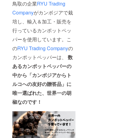
鳥取の企業
RYU Trading
Company
がカンボジアで栽
培し、輸入＆加工・販売を
行っているカンポットペッ
パーを使用しています。こ
の
RYU Trading Company
の
カンポットペッパーは、
数
あるカンポットペッパーの
中から「カンボジアからト
ルコへの友好の贈答品」に
唯一選ばれた、世界一の胡
椒なのです！