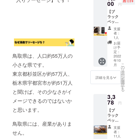
残り29
「カン
00
※日時は
間は
円
ポット
別途お
2022年
【ブ
ペッ
打合せ
11月か
ラック
パー」
させて
ら1年間
ペッ
のホワ
いただ
です。
パー
イト
きま
支援
100g】
ペッ
す。
者：
カンボ
パーで
1人
ジアか
す。 香
お届
らトル
り、辛
け予
コへの
味がブ
定：
鳥取県は、人口約55万人の
友好の
2022
ラック
年10
贈答品
ペッ
小さな県です。
こ
月
に唯一
パーよ
の
リ
選ばれ
り控え
タ
東京都杉並区が約57万人、
ー
るとい
めなの
ン
詳細を見る
を
う最高
で、お
栃木県宇都宮市が約51万人
選
択
級のブ
魚料理
す
る
と聞けば、その少なさがイ
ランド
に合い
3,3
胡椒
ます！
メージできるのではないか
「カン
78
■食品表
円
ポット
示■ 名
と思います。
【ブ
ペッ
称：
ラック
パー」
KAMPO
ペッ
のブ
T
鳥取県には、産業がありま
パー入
ラック
PEPPE
支援
りソー
ペッ
R for
せん。
者：
セージ
パーで
profess
11人