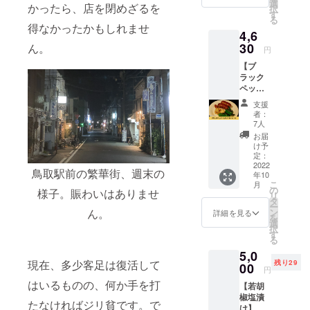
ランド
シンプ
選
て保
場所：
かったら、店を閉めざるを
択
胡椒
ルな食
す
存。お
〒689-
る
「カン
べ方か
早めに
得なかったかもしれませ
2501
4,6
ポット
らその
お召し
鳥取県
ペッ
30
ん。
ままス
上がり
東伯郡
円
パー」
ライス
くださ
琴浦町
【ブ
の完熟
してサ
い。 原
赤碕
ラック
赤胡椒
ラミの
産国
1053-
ペッ
です。
ように
名：カ
11
パー入
ブラッ
食べる
ンボジ
OITOM
支援
りソー
クペッ
など、
ア王国
者：
A製造所
セージ
パーよ
楽しみ
7人
加工
内容
×5】 鳥
り香
方はい
者：
お届
量：
取豚と
り、辛
ろいろ♪
け予
（株）
100g ※
鳥取発
味が引
定：
■食品表
RYU
栽培期
カン
2022
き立ち
示■ 名
Trading
間、農
鳥取駅前の繁華街、週末の
年10
ポット
ます
称：加
Compa
薬を使
こ
月
ペッ
が、味
の
熱食肉
ny 加工
様子。賑わいはありませ
用して
リ
パーで
は甘く
タ
製品 原
場所：
いませ
ー
作っ
マイル
ン
ん。
材料：
詳細を見る
〒689-
ん。 ※
を
た、
ドに
選
豚肉、
2501
送料込
択
BROCH
なって
す
食塩、
鳥取県
みのお
る
ette自
いま
香辛料
東伯郡
値段で
5,0
慢のブ
す。 ■
(カンボ
琴浦町
す。
現在、多少客足は復活して
残り29
ラック
00
食品表
ジア産
赤碕
円
ペッ
示■ 名
ブラッ
1053-
はいるものの、何か手を打
【若胡
パー
称：
クペッ
11
椒塩漬
ソー
KAMPO
パー
OITOM
たなければジリ貧です。で
け】
セージ