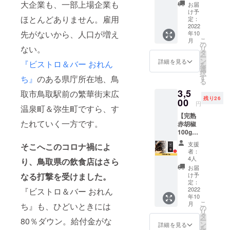
×3】 鳥
す。 お
大企業も、一部上場企業も
ional 原
お届
取豚と
料理の
材料
け予
ほとんどありません。雇用
鳥取発
アクセ
定：
名：白
カン
2022
ントと
胡椒 保
先がないから、人口が増え
年10
ポット
して。
存方
こ
月
ペッ
特にお
の
法：直
ない。
リ
パーで
肉料理
タ
射日
ー
作っ
との相
ン
光、高
詳細を見る
『ビストロ＆バー おれん
を
た、
性抜群
選
温多湿
択
BROCH
です！
す
ち』
のある県庁所在地、鳥
を避け
る
ette自
■食品表
て保
3,5
慢のブ
取市鳥取駅前の繁華街末広
示■ 名
存。お
残り26
ラック
00
称：
早めに
円
温泉町＆弥生町ですら、す
ペッ
KAMPO
お召し
【完熟
パー
T
上がり
たれていく一方です。
赤胡椒
ソー
PEPPE
くださ
100g】
セージ
R for
い。 原
カンボ
の3パッ
profess
産国
支援
そこへこのコロナ禍によ
ジアか
クセッ
ional 原
名：カ
者：
らトル
トで
材料
4人
ンボジ
り、鳥取県の飲食店はさら
コへの
す。 湯
名：黒
ア王国
お届
友好の
煎した
なる打撃を受けました。
胡椒 保
け予
加工
贈答品
ソー
定：
存方
者：
に唯一
2022
『ビストロ＆バー おれん
セージ
法：直
（株）
年10
選ばれ
をフラ
射日
RYU
こ
月
ち』も、ひどいときには
るとい
イパン
の
光、高
Trading
リ
う最高
で焼く
タ
温多湿
Compa
80％ダウン。給付金がな
ー
級のブ
という
ン
を避け
詳細を見る
ny 加工
を