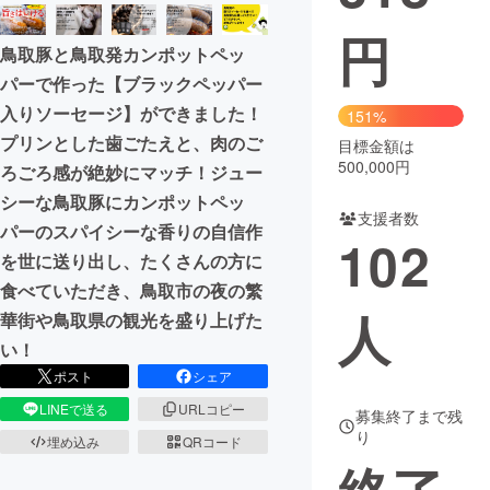
円
まちづくり・地域活性化
鳥取豚と鳥取発カンポットペッ
パーで作った【ブラックペッパー
CAMPFIRE for Social Good
CAMPFIRE Creation
入りソーセージ】ができました！
151%
CAMPFIREふるさと納税
machi-ya
コミュニティ
プリンとした歯ごたえと、肉のご
目標金額は
500,000円
ろごろ感が絶妙にマッチ！ジュー
シーな鳥取豚にカンポットペッ
支援者数
パーのスパイシーな香りの自信作
102
を世に送り出し、たくさんの方に
食べていただき、鳥取市の夜の繁
人
華街や鳥取県の観光を盛り上げた
い！
ポスト
シェア
LINEで送る
URLコピー
募集終了まで残
り
埋め込み
QRコード