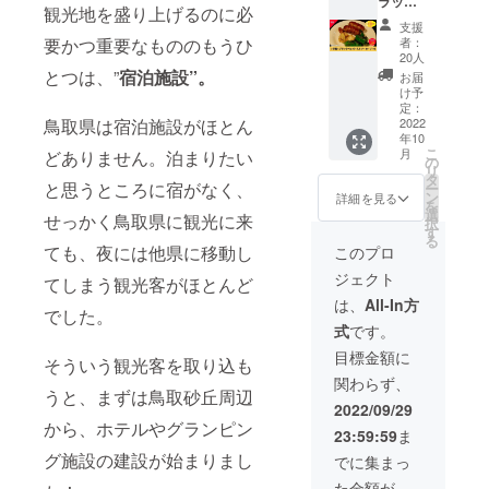
ラック
ペッ
メージ
いただ
す。お
値段で
観光地を盛り上げるのに必
ペッ
パー
が相違
きま
届け時
す。
支援
パー入
ソー
する場
す。
要かつ重要なもののもうひ
間帯を
者：
りソー
セージ
合等、
20人
「オプ
セージ
の3パッ
とつは、”
宿泊施設”。
掲載を
ショ
お届
×5】
クセッ
お断り
け予
ン」で
630円お
トで
定：
させて
お選び
鳥取県は宿泊施設がほとん
得で
2022
す。 湯
いただ
くださ
年10
す！鳥
煎した
く場合
い。
こ
月
どありません。泊まりたい
取豚と
ソー
の
があり
リ
鳥取発
セージ
タ
ます。
と思うところに宿がなく、
ー
カン
をフラ
ン
お断り
詳細を見る
を
ポット
イパン
選
させて
せっかく鳥取県に観光に来
択
ペッ
で焼く
す
いただ
る
パーで
という
ても、夜には他県に移動し
いた場
このプロ
作っ
シンプ
合にお
ジェクト
た、
てしまう観光客がほとんど
ルな食
いても
BROCH
べ方か
返金は
は、
All-In方
でした。
ette自
らその
いたし
式
です。
慢のブ
ままス
かねま
ラック
ライス
す。 ※
目標金額に
そういう観光客を取り込も
ペッ
してサ
掲載期
関わらず、
パー
ラミの
間は
うと、まずは鳥取砂丘周辺
ソー
ように
2022年
2022/09/29
セージ
食べる
11月か
から、ホテルやグランピン
23:59:59
ま
の5パッ
など、
ら1年間
クセッ
グ施設の建設が始まりまし
楽しみ
です。
でに集まっ
トで
方はい
た金額が