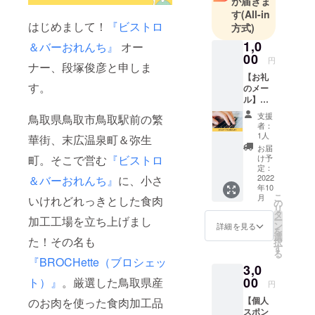
が届きま
精力的にプ
す
(All-in
ロデュース
はじめまして！
『ビストロ
方式)
し様々な人
1,0
＆バーおれんち』
オー
脈を得る。
00
円
ナー、段塚俊彦と申しま
料理やイベ
【お礼
ント、音楽
す。
のメー
ル】
を通じて日
BROCH
本中、世界
支援
鳥取県鳥取市鳥取駅前の繁
ette（
者：
中に友人が
ブロ
1人
華街、末広温泉町＆弥生
シェッ
でき様々な
お届
ト）を
け予
町。そこで営む
『ビストロ
アーティス
ただた
定：
トとも一緒
だ応援
2022
＆バーおれんち』
に、小さ
年10
したい
に仕事の経
こ
月
いけれどれっきとした食肉
人向け
の
験がある。
リ
のリ
タ
ー
加工工場を立ち上げまし
ターン
現在、ビス
ン
詳細を見る
を
です。
選
トロと食肉
た！その名も
択
BROCH
す
る
加工工場を
ette（
『BROCHette（ブロシェッ
3,0
ブロ
運営。コロ
シェッ
00
ト）』
。厳選した鳥取県産
円
ナ禍で街中
ト）代
【個人
活性化のた
のお肉を使った食肉加工品
表・段
スポン
塚 俊