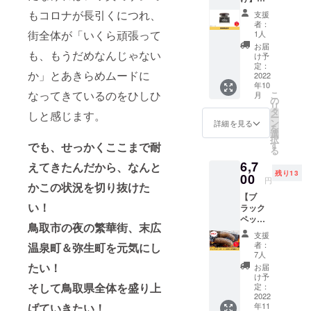
T
『カン
A製造所
『カン
の5パッ
PEPPE
ポット
もコロナが長引くにつれ、
内容
支援
ポット
クセッ
R for
ペッ
者：
量：
ペッ
トで
街全体が「いくら頑張って
profess
1人
パー』)
100g ※
パー』
す。 お
ional 原
内容
お届
栽培期
を使っ
も、もうだめなんじゃない
野菜と
材料
け予
量：2本
間、農
た、若
一緒に
定：
名：赤
（1本あ
薬を使
か」とあきらめムードに
胡椒塩
2022
煮込ん
胡椒 保
たり約
用して
年10
漬けで
で美味
存方
60g）
いませ
なってきているのをひしひ
こ
月
す！ 胡
しいポ
の
法：直
×3パッ
ん。 ※
リ
椒の実
トフに
タ
射日
ク 栄養
しと感じます。
送料込
ー
を乾燥
した
ン
光、高
詳細を見る
成分表
みのお
を
させず
り、
選
温多湿
示
値段で
択
に、そ
ビール
す
を避け
でも、せっかくここまで耐
（100g
す。
る
のまま
やワイ
て保
あた
6,7
塩漬け
えてきたんだから、なんと
ンのお
存。お
り）エ
残り13
したも
00
つまみ
早めに
ネル
円
かこの状況を切り抜けた
ので
にした
お召し
ギー
【ブ
す。 プ
り。旨
上がり
259kcal
い！
ラック
チプチ
味が
くださ
、タン
ペッ
とした
ぎゅっ
い。 原
パク質
鳥取市の夜の繁華街、末広
パー入
食感
と詰
産国
13.8g、
支援
りソー
と、鮮
まって
名：カ
者：
温泉町＆弥生町を元気にし
脂質
セージ
烈でさ
います♪
7人
ンボジ
22.1g、
20本入
わやか
■食品表
たい！
ア王国
お届
炭水化
りご家
な辛味
示■ 名
け予
加工
物
庭用
そして鳥取県全体を盛り上
をお楽
定：
称：加
者：
1.3g、
パッ
2022
しみく
熱食肉
（株）
食塩相
年11
げていきたい！
ク】 お
ださ
製品 原