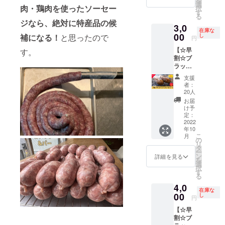
を
企業名
ます。
（100g
選
名：ホ
肉・鶏肉を使ったソーセー
択
を
あなた
あた
す
ワイト
る
BROCH
が大切
り）エ
ペッ
ジなら、絶対に特産品の候
3,0
ette（
に作っ
ネル
パー
在庫な
ブロ
た食材
00
ギー
補になる！
と思ったので
し
（白胡
円
シェッ
を、い
259kcal
椒）、
【☆早
す。
ト）の
ろいろ
、タン
ブラッ
割☆ブ
HPで
組み合
パク質
クペッ
ラック
PRでき
わせて
13.8g、
パー
ペッ
ます。
新たな
脂質
（黒胡
支援
パー入
https://
商品と
22.1g、
椒）、
者：
りソー
www.or
して販
炭水化
20人
完熟赤
セージ
enchi.s
売しま
物
胡椒
お届
×3】 約
hop/roa
しょ
1.3g、
け予
（赤胡
10％お
stchick
う！！
定：
食塩相
椒）、
得！鳥
2022
en ※掲
※製造
当量
若胡椒
年10
取豚と
載内容
ロット
1.89g
塩漬け
こ
月
鳥取発
はメー
数は100
の
賞味期
（黒胡
リ
カン
ルにて
本（1
タ
限：冷
椒、
ー
ポット
打合せ
パック
ン
凍保存
詳細を見る
塩） ※
を
ペッ
させて
当たり
選
で180日
栽培期
択
パーで
いただ
10本入
す
※送料込
間、農
る
作っ
きま
り×10）
みのお
薬を使
4,0
た、
す。 ※
です。
値段で
用して
在庫な
BROCH
00
ネット
※詳細は
し
す。 ※
いませ
円
ette自
ワーク
別途お
冷凍便
ん。 ※
【☆早
慢のブ
販売や
打合せ
でのお
送料込
割☆ブ
ラック
企業イ
させて
届けで
みのお