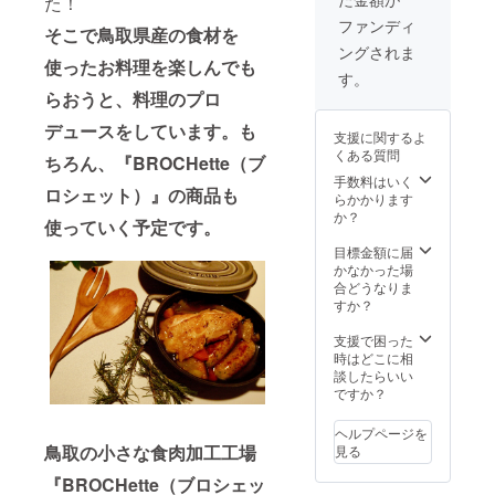
た！
す。 お
ろいろ♪
野菜と
■食品表
ファンディ
そこで
鳥取県産の食材を
一緒に
示■ 名
ングされま
煮込ん
称：加
使ったお料理を楽しんでも
で美味
熱食肉
す。
しいポ
製品 原
らおうと、料理のプロ
トフに
材料：
した
豚肉、
デュースをしています。も
支援に関するよ
り、
食塩、
くある質問
ちろん、『BROCHette（ブ
ビール
香辛料
やワイ
(カンボ
手数料はいく
ロシェット）』の商品も
ンのお
ジア産
らかかります
つまみ
ブラッ
か？
使っていく予定です。
にした
クペッ
り。旨
パー
目標金額に届
味が
『カン
かなかった場
ぎゅっ
ポット
合どうなりま
と詰
ペッ
すか？
まって
パー』)
います♪
内容
支援で困った
■食品表
量：2本
時はどこに相
示■ 名
（1本あ
談したらいい
称：加
たり約
ですか？
熱食肉
60g）
製品 原
×3パッ
ヘルプページを
材料：
ク 栄養
鳥取の小さな食肉加工工場
見る
豚肉、
成分表
食塩、
示
『BROCHette（ブロシェッ