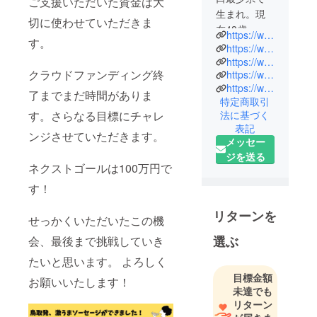
ご支援いただいた資金は大
生まれ。現
切に使わせていただきま
在48歳
https://www.orenchi.shop/roastchicken
す。
どんどん廃
https://www.instagram.com/dan.o.renchi/
れいく街並
https://www.instagram.com/bistroandbar.orenchi/
クラウドファンディング終
https://www.instagram.com/brochette159_15/
みを見なが
https://www.facebook.com/profile.php?id=100007256778549
ら常に商店
了までまだ時間がありま
特定商取引
街の復興や
す。さらなる目標にチャレ
法に基づく
繁華街の盛
表記
ンジさせていただきます。
り上がりを
メッセー
左斜めから
ジを送る
ネクストゴールは100万円で
考えようと
している。
す！
料理人とし
リターンを
て20数年厨
せっかくいただいたこの機
房に立ち
選ぶ
会、最後まで挑戦していき
様々な料理
たいと思います。 よろしく
やお客さま
目標金額
に出逢う。
お願いいたします！
未達でも
又街中での
リターン
イベントも