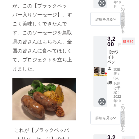
年10
さま向
BROCH
が、この【ブラックペッ
こ
月
けに、
ette（
の
リ
オンラ
ブロ
タ
パー入りソーセージ】、す
ー
インで
シェッ
ン
詳細を見る
を
OEMの
ごく美味しくできたんで
ト）の
選
択
ご相談
HPで
す
る
す。このソーセージを鳥取
をお受
PRでき
3,2
けしま
ます。
県の皆さんはもちろん、全
残り30
す！ あ
00
https://
円
なたの
www.or
国の皆さんに食べてほしく
【ホワ
商品を
enchi.s
イト
もっと
hop/roa
て、プロジェクトを立ち上
ペッ
広く
stchick
パー
知って
げました。
en ※掲
支援
100g】
ほし
載する
者：
カンボ
い、と
お名前
0人
ジアか
いう想
を備考
お届
らトル
いを形
欄にご
け予
コへの
にする
定：
記入く
友好の
2022
ための
ださ
年10
贈答品
ヒント
い。 ※
こ
月
に唯一
になる
の
ニック
リ
選ばれ
かも？
タ
ネーム
ー
るとい
※相談時
ン
でのご
詳細を見る
を
う最高
間は30
選
参加も
択
級のブ
分程度
す
できま
これが【ブラックペッパー
る
ランド
の予定
す。 ※
3,2
胡椒
です。
掲載期
入りソーセージ】です！