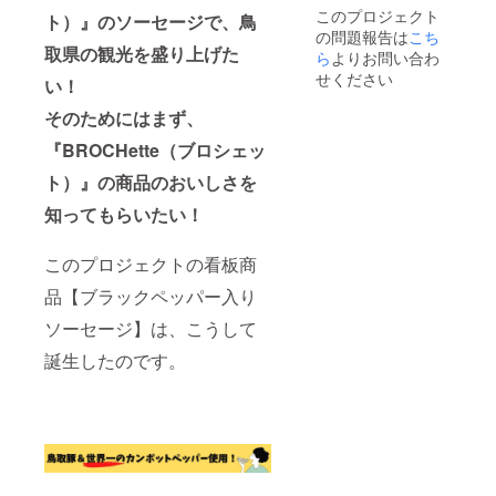
香辛料
（100g
このプロジェクト
ト）』のソーセージで、鳥
(カンボ
あた
の問題報告は
こち
ジア産
り）エ
取県の観光を盛り上げた
ブラッ
ら
よりお問い合わ
ネル
クペッ
ギー
せください
い！
パー
259kcal
『カン
、タン
そのためにはまず、
ポット
パク質
ペッ
13.8g、
『BROCHette（ブロシェッ
パー』)
脂質
内容
ト）』の商品のおいしさを
22.1g、
量：2本
炭水化
知ってもらいたい！
（1本あ
物
たり約
1.3g、
60g）
食塩相
このプロジェクトの看板商
×5パッ
当量
ク 栄養
1.89g
品【ブラックペッパー入り
成分表
賞味期
示
限：冷
ソーセージ】は、こうして
（100g
凍保存
あた
誕生したのです。
で180日
り）エ
※送料込
ネル
みのお
ギー
値段で
259kcal
す。 ※
、タン
冷凍便
パク質
でのお
13.8g、
届けで