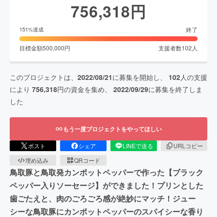
756,318
円
終了
151
%達成
目標金額
500,000
円
支援者数
102
人
このプロジェクトは、
2022/08/21
に募集を開始し、
102
人の支援
により
756,318
円の資金を集め、
2022/09/29
に募集を終了しま
した
もう一度プロジェクトをやってほしい
ポスト
シェア
LINEで送る
URLコピー
埋め込み
QRコード
鳥取豚と鳥取発カンポットペッパーで作った【ブラック
ペッパー入りソーセージ】ができました！プリンとした
歯ごたえと、肉のごろごろ感が絶妙にマッチ！ジュー
シーな鳥取豚にカンポットペッパーのスパイシーな香り