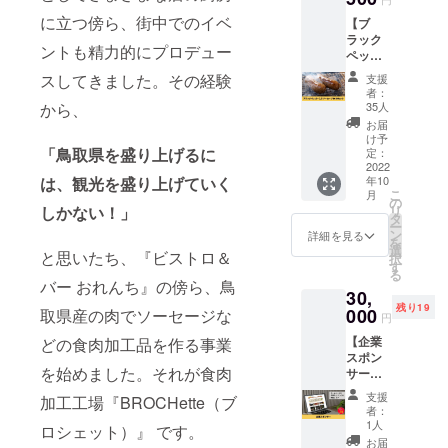
によっ
ジア産
ンボジ
、タン
に立つ傍ら、街中でのイベ
【ブ
て使い
ブラッ
ア王国
パク質
ラック
分けし
クペッ
加工
13.8g、
ントも精力的にプロデュー
ペッ
て存分
パー
者：
脂質
パー入
にお楽
『カン
（株）
スしてきました。その経験
22.1g、
支援
りソー
しみく
ポット
RYU
者：
炭水化
セージ
ださ
から、
ペッ
35人
Trading
物
50本
い。 ■
パー』)
Compa
お届
1.3g、
セッ
食品表
内容
け予
ny 加工
食塩相
ト】 飲
「鳥取県を盛り上げるに
示■ 名
定：
量：20
場所：
当量
食店さ
2022
称：
本（1本
〒689-
1.89g
は、観光を盛り上げていく
年10
ま必
KAMPO
あたり
2501
賞味期
こ
月
見！お
T
の
約60g）
鳥取県
限：冷
しかない！」
リ
得な大
PEPPE
タ
栄養成
東伯郡
凍保存
ー
容量サ
R for
ン
分表示
詳細を見る
琴浦町
で180日
を
イズで
profess
選
（100g
赤碕
と思いたち、『ビストロ＆
※送料込
択
す。
ional 保
す
あた
1053-
みのお
る
パッ
存方
り）エ
バー おれんち』の傍ら、鳥
11
値段で
30,
ケージ
法：直
ネル
OITOM
す。 ※
残り19
なしの
000
取県産の肉でソーセージな
射日
ギー
A製造所
円
冷凍便
卸価格
光、高
259kcal
内容
でのお
【企業
どの食肉加工品を作る事業
でご用
温多湿
、タン
量：
届けで
スポン
意いた
を避け
パク質
100g ※
す。お
を始めました。それが食肉
サー】
しまし
て保
13.8g、
送料込
届け時
BROCH
た。
存。お
脂質
みのお
支援
間帯を
加工工場『BROCHette（ブ
ette（
ソー
早めに
22.1g、
者：
値段で
「オプ
ブロ
セージ
お召し
1人
炭水化
ロシェット）』 です。
す。
ショ
シェッ
パー
上がり
物
お届
ン」で