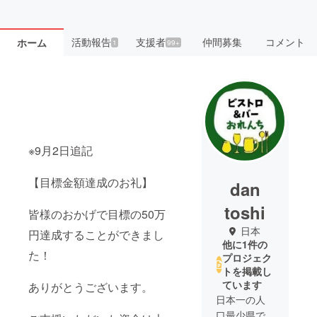
活動報告
支援者
仲間募集
コメント
ホーム
1
99+
※9月2日追記
【目標金額達成のお礼】
dan
toshi
皆様のおかげで目標の50万
日本
円達成することができまし
他に1件の
た！
プロジェク
トを掲載し
ています
ありがとうございます。
日本一の人
口最少県で