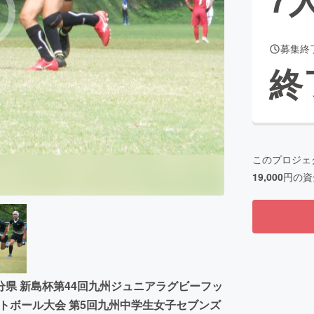
募集終
CAMPFIRE for Social Good
CAMPFIRE Creation
終
CAMPFIREふるさと納税
machi-ya
コミュニティ
このプロジェ
19,000
円の資
県 新島杯第44回九州ジュニアラグビーフッ
トボール大会 第5回九州中学生女子セブンズ