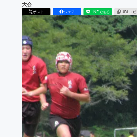
大会
ポスト
シェア
LINEで送る
URLコ