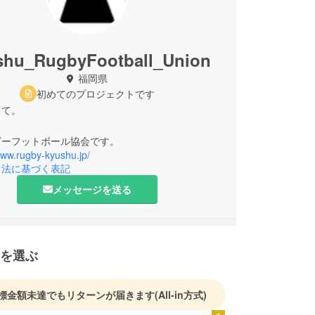
shu_RugbyFootball_Union
福岡県
初めてのプロジェクトです
して。
ビーフットボール協会です。
www.rugby-kyushu.jp/
引法に基づく表記
メッセージを送る
を選ぶ
標金額未達でもリターンが届きます
(All-in方式)