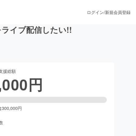
ログイン
/
新規会員登録
ライブ配信したい!!
うすぐ公開されます
支援総額
プロダクト
,000
円
ファッション
スポーツ
00,000円
数
ア
ソーシャルグッド
人