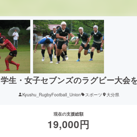
学生・女子セブンズのラグビー大会を
Kyushu_RugbyFootball_Union
スポーツ
大分県
現在の支援総額
19,000
円