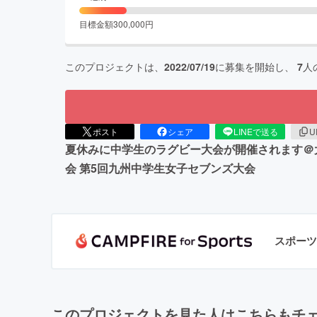
目標金額
300,000
円
このプロジェクトは、
2022/07/19
に募集を開始し、
7
人
ポスト
シェア
LINEで送る
U
夏休みに中学生のラグビー大会が開催されます＠大
会 第5回九州中学生女子セブンズ大会
スポーツ
このプロジェクトを見た人はこちらもチ