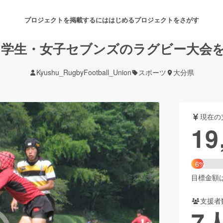
プロジェクトを掲載するには
はじめる
プロジェクトをさがす
学生・女子セブンズのラグビー大会を
Kyushu_RugbyFootball_Union
スポーツ
大分県
注目のリターン
注目の新着プロジェクト
募集終了が近いプロジェクト
も
現在の
音楽
舞台・パフォーマンス
19
ゲーム・サービス開発
フード・飲食店
6%
書籍・雑誌出版
アニメ・漫画
目標金額は3
支援者
チャレンジ
ビューティー・ヘルスケ
7