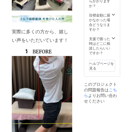
流れに
栃木市
らかかります
了承く
に表記
なりま
城内町
か？
ださ
されま
す。 ※
2-21-
い。
す。 商
日時は
19 五
目標金額に届
品開封
個別で
反田ビ
かなかった場
前には
ご連絡
ル105 ※
合どうなりま
必ずお
させて
法令に
すか？
実際に多くの方から、嬉し
届けの
いただ
基づく
リター
きま
医療、
支援で困った
い声をいただいています！
ンに貼
す。 ※
診療行
時はどこに相
付され
初回有
為では
談したらいい
たラベ
効期限
ござい
ですか？
ルや注
は2023
ませ
意書き
年2月28
ん。 効
ヘルプページを
をご確
日まで
果には
見る
認くだ
になり
個人差
さい。
ます。
がござ
※場所：
います
このプロジェクト
栃木市
ことを
の問題報告は
こち
城内町
予めご
2-21-
ら
よりお問い合わ
了承く
19 五
ださ
せください
反田ビ
い。
ル105 ※
法令に
基づく
医療、
診療行