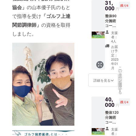
31,
40,000
ピも配
年2月28
い。
封後用
残り6
協会」
の山本優子氏のもと
→30,00
000
信させ
日まで
円
冷蔵 消
0円で受
て頂い
になり
費期限:
で指導を受け
「ゴルフ上達
整体90
けれ、
てお
ます。
開封後
分施術
10,000
り、女
※場所：
1ヶ月 ※
関節調律師」
の資格を取得
コース
円お得
性から
栃木市
サポー
【5回分
になり
も好評
城内町
しました。
支援
ト用の
回数
ます。
をいた
2-21-
者：
公式ラ
券】 ●
※初回ご
だいて
4人
19 五
インア
プロの
来店い
おりま
反田ビ
お届
カウン
ほぐし
ただい
す。 ●1
け予
ル105 ※
トのQR
での施
た際
定：
週間
法令に
コード
術60分
2023
に、
ファス
基づく
をお送
年01
コース
キャン
ティン
医療、
りさせ
こ
月
【5回分
プファ
の
グ体験
診療行
ていた
リ
券】ご
イヤー
タ
ファス
為では
だきま
ー
提供さ
のご支
ン
ティン
詳細を見る
ござい
す。 ※
を
せてい
援の画
選
グサ
ませ
原材料
択
ただき
面をご
す
ポート
ん。 効
及び添
る
ま
提示い
をさせ
果には
加物等
40,
す。
ただき
ていた
個人差
の食品
残り4
通常価
000
回数券
だきま
がござ
円
表示は
格
をお渡
す。 ①
います
お届け
整体120
33,000
しする
ファス
ことを
商品の
分施術
→31,00
流れに
ティン
予めご
ラベル
コース5
0円で受
なりま
グ開始
了承く
に表記
回分回
けれ、
す。 ※
前に30
ださ
支援
されま
数券 ●
2,000円
日時は
分程の
者：
い。
す。 商