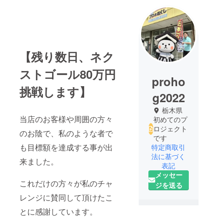
【残り数日、ネク
ストゴール80万円
proho
挑戦します】
g2022
栃木県
当店のお客様や周囲の方々
初めてのプ
ロジェクト
のお陰で、私のような者で
です
も目標額を達成する事が出
特定商取引
法に基づく
来ました。
表記
メッセー
これだけの方々が私のチャ
ジを送る
レンジに賛同して頂けたこ
とに感謝しています。