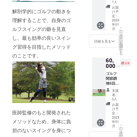
プロの
お得に
個別で
1人
対面又
品開封
ほぐし
なりま
ご連絡
はリ
お届
前には
解剖学的にゴルフの動きを
での施
す。 ※
させて
け予
モート
必ずお
術120分
初回ご
定：
いただ
でのカ
届けの
理解することで、自身のゴ
コース
2023
来店い
きま
ウンセ
リター
年01
【5回分
ただい
す。 ※
リン
ルフスイングの癖を見直
こ
ンに貼
月
券】ご
た際
の
初回有
グ。 ②
リ
付され
提供さ
に、
タ
効期限
準備食2
し、最も効率の良いスイン
ー
たラベ
せてい
キャン
ン
は2023
詳細を見る
日間、
を
ルや注
ただき
プファ
選
グ習得を目指したメソッド
年2月28
ファス
択
意書き
ま
イヤー
す
日まで
ティン
る
をご確
す。
のことです。
のご支
になり
グ3日
認くだ
60,
通常価
援の画
ます。
間、回
さい。
残り5
格
000
面をご
※場所：
復食2日
円
43,000
提示い
栃木市
間は毎
ゴルフ
→40,00
ただき
城内町
朝LINE
関節調
0円で受
回数券
2-21-
でその
律8回分
けれ、
をお渡
19 五
日行う
回数券
3,000円
しする
反田ビ
事を配
支援
●ゴルフ
お得に
流れに
ル105 ※
者：
信。 ●
関節調
なりま
なりま
0人
法令に
酵素ド
律60分
す。 ※
す ※日
基づく
お届
リンク
コース
初回ご
時は個
け予
医療、
をお送
医師監修のもと開発された
【8回分
来店い
定：
別でご
診療行
りいた
券】ご
2023
ただい
連絡さ
為では
しま
メソッドなため、身体に負
年01
提供さ
た際
せてい
ござい
す。 名
こ
月
せてい
に、
の
ただき
ませ
担のないスイングを身につ
称:KAR
リ
ただき
キャン
タ
ます。
ん。 効
A
ー