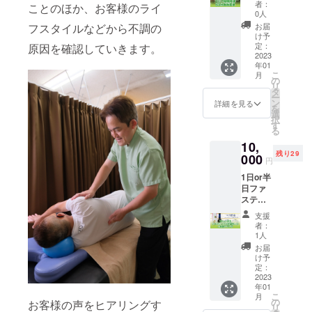
験 ●
ゴルフ
※日時の
者：
ことのほか、お客様のライ
ゴルフ
コンペ
詳細は
0人
関節調
の前に
個別で
フスタイルなどから不調の
お届
律の施
ゴルフ
ご連絡
け予
術を60
関節調
定：
原因を確認していきます。
させて
分ご提
2023
律を15
いただ
年01
供させ
分間施
きま
こ
月
ていた
術させ
の
す。
リ
だきま
ていた
タ
ー
す。 通
だきま
ン
詳細を見る
を
常価格
す。 ※
選
択
11,000
プレー
す
る
→10,00
費用は
10,
0円で受
別途か
残り29
けれ、
000
かりま
円
1,000円
す。 ※
1日or半
お得に
場所は
日ファ
なりま
こちら
スティ
す。 ※
を予定
ング体
日時は
してお
支援
験セッ
個別で
りま
者：
ト＋酵
ご連絡
す。唐
1人
素ドリ
させて
沢ゴル
お届
ンク 酵
いただ
フ倶楽
け予
素ドリ
きま
定：
部 唐沢
ンクを
2023
す。 ※
コー
年01
お渡し
有効期
ス 栃
こ
月
させて
限は
の
木県佐
お客様の声をヒアリングす
リ
いただ