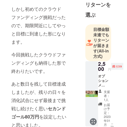
リターンを
しかし初めてのクラウド
選ぶ
ファンディング挑戦だった
ので、期限間近にしてやっ
目標金額
と目標に到達した形になり
未達でも
リターン
ます。
が届きま
す
(All-in
今回挑戦したクラウドファ
方式)
ンディングも納得した形で
2,5
残り39
00
円
終わりたいです。
オプ
ション
あと数日を残して目標達成
メ
ニュー
しましたが、残りの日々を
支援
施術体
者：
験 ●プ
消化試合にせず最後まで挑
1人
ロのほ
お届
戦し続けたく思い
セカンド
ぐしで
け予
のオプ
定：
ゴール80万円
を設定したい
ション
2023
年01
メ
と思いました。
こ
月
ニュー
の