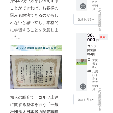
身体の使い方をお伝えする
リンク
2023
来店い
なりま
でのカ
年01
をお渡
ただい
す。 ※
ことができれば、お客様の
ウンセ
こ
月
しさせ
た際
の
場所は
リン
リ
ていた
悩みも解決できるのかもし
に、
タ
こちら
グ。 ②
ー
だき、
キャン
ン
で
詳細を見る
準備食2
を
れないと思い立ち、本格的
期間中
プファ
選
す。
日間、
択
は公式
イヤー
す
栃木市
ファス
る
に学習することを決意しま
ライン
のご支
城内町
ティン
30,
アカウ
援の画
2-21-
グ3日
した。
残り3
ントで
000
面をご
19 五
間、回
円
サポー
提示い
反田ビ
復食2日
ゴルフ
トさせ
ただき
ル105 ※
間は毎
関節調
ていた
回数券
法令に
朝LINE
律4回分
だき、
をお渡
基づく
でその
回数券
質問を
しする
医療、
日行う
支援
●ゴルフ
随時ご
流れに
診療行
者：
事を配
関節調
回答さ
なりま
0人
為では
信。 ●
律60分
せてい
す。 ※
ござい
お届
酵素ド
コース
ただき
日時は
け予
ませ
リンク
【4回分
ます。
定：
個別で
ん。 効
をお送
券】ご
2023
ファス
ご連絡
果には
りいた
年01
提供さ
ティン
させて
個人差
しま
こ
月
せてい
グ期間
の
いただ
がござ
す。 名
リ
ただき
の前後
タ
きま
います
知人の紹介で、ゴルフ上達
称:KAR
ー
ま
の回復
ン
す。 ※
詳細を見る
ことを
A
を
す。
食用の
選
初回有
に関する整体を行う
「一般
予めご
720ml
択
通常価
準備食
す
効期限
了承く
常温保
る
格
社団法人日本脱力関節調律
のレシ
は2023
ださ
存、開