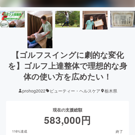
【ゴルフスイングに劇的な変化
を】ゴルフ上達整体で理想的な身
体の使い方を広めたい！
prohog2022
ビューティー・ヘルスケア
栃木県
現在の支援総額
583,000
円
終了
116
%達成