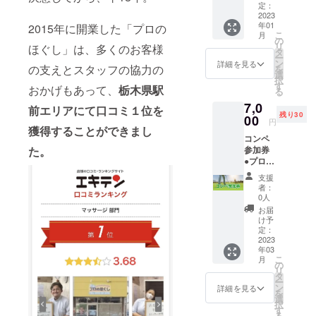
ご提供
ただき
定：
ござい
がござ
させて
2023
ます。
ませ
います
年01
2015年に開業した「プロの
いただ
ん。 効
ことを
こ
月
きま
の
果には
予めご
リ
ほぐし」は、多くのお客様
す。 通
タ
個人差
了承く
ー
常価格
ン
がござ
詳細を見る
ださ
の支えとスタッフの協力の
を
6,900→
選
います
い。
択
6,000円
す
ことを
おかげもあって、
栃木県駅
る
で受け
予めご
7,0
れ、900
前エリアにて口コミ１位を
了承く
残り30
円お得
00
ださ
円
になり
獲得することができまし
い。
コンペ
ます。
た。
参加券
※日時は
●プロの
個別で
ほぐし
ご連絡
支援
主催の
させて
者：
第1回ゴ
いただ
0人
ルフコ
きま
お届
ンペを
す。 ※
け予
開催さ
有効期
定：
せてい
2023
限は
年03
ただき
2023年
こ
月
ます。
2月28日
の
リ
そちら
までに
タ
ー
のゴル
なりま
ン
詳細を見る
を
フコン
す。 ※
選
択
ペにご
場所：
す
る