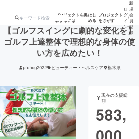
新
ロ
規
グ
会
プロジェクトを掲
はじ
プロジェクト
/
載するには
める
をさがす
イ
員
ン
登
【ゴルフスイングに劇的な変化を】
録
ゴルフ上達整体で理想的な身体の使
い方を広めたい！
人気のプロ
注目のリ
注目の新着プロ
募集終了が近いプ
もうすぐ公開
ジェクト
ターン
ジェクト
ロジェクト
されます
prohog2022
ビューティー・ヘルスケア
栃木県
アート・写真
音楽
現在の支援総
テクノロジー・ガジェット
ゲーム・サ
額
583,
映像・映画
書籍・雑誌
000
ビジネス・起業
チャレンジ