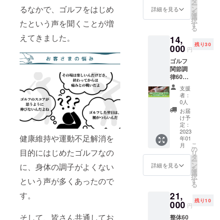
2023年
タ
野市富
ー
き、期
2月28日
るなかで、ゴルフをはじめ
ン
士町１
詳細を見る
を
間中は
までに
選
※開催時
択
たという声を聞くことが増
公式ラ
なりま
す
期は3月
る
インア
す。 ※
下旬を
えてきました。
14,
カウン
場所は
予定し
残り30
トでサ
000
こちら
ており
円
ポート
で
ます。
ゴルフ
させて
す。
※コンペ
関節調
いただ
栃木市
と施術
律60分
き、質
城内町
の日時
施術体
問を随
2-21-
の詳細
支援
験+整体
時ご回
19 五
は個別
者：
60分施
答させ
反田ビ
0人
でご連
術コー
ていた
ル105 ※
絡させ
お届
ス ●ゴ
だきま
法令に
け予
ていた
ルフ関
す。
定：
基づく
だきま
節調律
2023
ファス
医療、
す。 ※
健康維持や運動不足解消を
年01
の施術
ティン
診療行
場所：
こ
月
を60分
グ期間
の
為では
栃木市
目的にはじめたゴルフなの
リ
ご提供
の前後
タ
ござい
城内町
ー
させて
の回復
ン
ませ
詳細を見る
に、身体の調子がよくない
2-21-
を
いただ
食用の
選
ん。 効
19 五
択
きま
準備食
という声が多くあったので
す
果には
反田ビ
る
す。 ●
のレシ
個人差
ル105 ※
21,
す。
プロの
ピも配
がござ
施術の
残り10
ほぐし
000
信させ
います
有効期
円
での施
て頂い
ことを
限は
そして、皆さん共通してお
整体60
術60分
てお