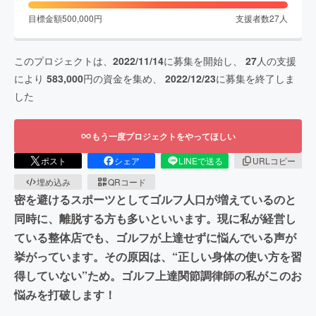
目標金額
500,000
円
支援者数
27
人
このプロジェクトは、
2022/11/14
に募集を開始し、
27
人の支援
により
583,000
円の資金を集め、
2022/12/23
に募集を終了しま
した
もう一度プロジェクトをやってほしい
ポスト
シェア
LINEで送る
URLコピー
埋め込み
QRコード
密を避けるスポーツとしてゴルフ人口が増えているのと
同時に、離脱する方も多いといいます。現に私が経営し
ている整体店でも、ゴルフが上達せずに悩んでいる声が
挙がっています。その原因は、“正しい身体の使い方を習
得していない”ため。ゴルフ上達関節調律師の私がこのお
悩みを打破します！