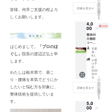
リ
の施術
タ
ー
を受け
ン
詳細を見る
皆様、何卒ご支援の程よろ
を
れま
選
択
す。 ・
す
しくお願いします。
る
下記の4
4,0
種類か
残り22
らお選
00
円
びくだ
整体60
さい。
分施術
ヘッド
コース
スパ、
はじめまして。
「プロのほ
●プロの
ハンド
支援
ほぐし
リフ
者：
ぐし」
院長の渡辺正弘と申
での施
レ、眼
8人
術60分
精疲労
お届
します。
コース
コー
け予
ご提供
ス、
定：
させて
2023
ニュー
わたしは栃木県で、肩こ
年01
いただ
ロセラ
こ
月
きま
り・腰痛を本気でどうにか
ピー ※
の
リ
す。
施術時
タ
ー
したいと悩む方を対象に、
通常価
間は30
ン
詳細を見る
を
格
分にな
選
整体技術を提供していま
択
4,900→
りま
す
る
4,000円
す。 ※
す。
5,0
で受け
日時は
れ、900
00
個別で
円
円お得
ご連絡