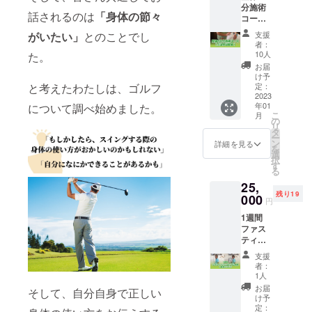
予めご
2023年
分施術
コース
り、女
了承く
2月28日
話されるのは
「身体の節々
コース
ご提供
性から
ださ
になり
【5回分
させて
も好評
い。
ます。
支援
がいたい」
とのことでし
回数
いただ
をいた
者：
※法令に
券】 ●
きま
だいて
10人
た。
基づく
プロの
す。 通
おりま
お届
医療、
ほぐし
常価格
す。 ●1
け予
診療行
での施
15,900
定：
と考えたわたしは、ゴルフ
日or半
為では
術60分
2023
円
日ファ
ござい
年01
について調べ始めました。
コース
→14,00
スティ
ませ
こ
月
【5回分
0円で受
の
ング体
ん。 効
リ
券】ご
けれ、
タ
験セッ
果には
ー
提供さ
1,900円
ン
ト ファ
詳細を見る
個人差
を
せてい
お得に
選
スティ
がござ
択
ただき
なりま
す
ングサ
います
る
ま
す。 ※
ポート
ことを
25,
す。
日時は
をさせ
予めご
残り19
通常価
000
個別で
ていた
円
了承く
格
ご連絡
だきま
ださ
1週間
23,500
させて
す。 ①
い。
ファス
→21,00
いただ
ファス
ティン
0円で受
きま
ティン
グプロ
けれ、
す。 ※
グ開始
支援
グラム
2,500円
有効期
前に30
者：
体験＋
お得に
限は
1人
分程の
酵素ド
なりま
2023年
対面又
お届
そして、自分自身で正しい
リンク
す。 ※
2月28日
け予
はリ
酵素ド
初回ご
定：
までに
モート