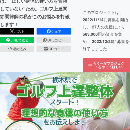
は、“正しい身体の使い方を習得
していない”ため。ゴルフ上達関
このプロジェクトは、
節調律師の私がこのお悩みを打破
2022/11/14
に募集を開始
します！
し、
27
人の支援により
ポスト
シェア
583,000
円の資金を集
LINEで送る
URLコピー
め、
2022/12/23
に募集を
終了しました
埋め込み
QRコード
もう一度プロジェク
トをやってほしい