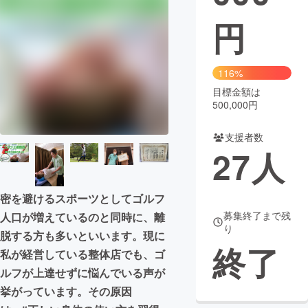
円
まちづくり・地域活性化
CAMPFIRE for Social Good
CAMPFIRE Creation
116%
CAMPFIREふるさと納税
machi-ya
コミュニティ
目標金額は
500,000円
支援者数
27
人
密を避けるスポーツとしてゴルフ
募集終了まで残
人口が増えているのと同時に、離
り
脱する方も多いといいます。現に
終了
私が経営している整体店でも、ゴ
ルフが上達せずに悩んでいる声が
挙がっています。その原因