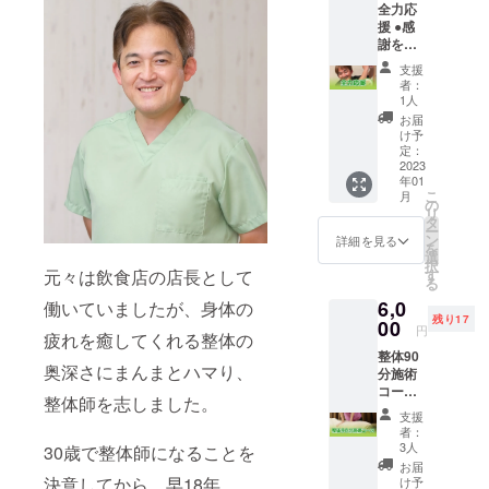
全力応
になり
させて
援 ●感
ます。
いただ
謝を込
※日時は
きま
めたお
個別で
す。 ※
支援
礼の
ご連絡
有効期
者：
メール
させて
限は
1人
をお送
いただ
2023年
お届
りさせ
きま
2月28日
け予
て頂き
す。 ※
定：
までに
ます。
2023
有効期
なりま
年01
※いただ
限は
す。 ※
こ
月
いたご
2023年
の
場所：
リ
支援金
2月28日
タ
栃木市
ー
は、リ
までに
ン
城内町
詳細を見る
を
ターン
なりま
選
2-21-
択
費用が
す。 ※
元々は飲食店の店長として
す
19 五
る
かから
場所：
反田ビ
6,0
働いていましたが、身体の
ない
栃木市
ル105 ※
残り17
分、
00
城内町
法令に
円
疲れを癒してくれる整体の
サービ
2-21-
基づく
整体90
ス 手数
19 五
医療、
奥深さにまんまとハマり、
分施術
料を除
反田ビ
診療行
コース
いて全
ル105 ※
為では
整体師を志しました。
●プロの
て大切
法令に
ござい
支援
ほぐし
に活動
基づく
ませ
者：
での施
内容に
医療、
3人
30歳で整体師になることを
ん。 効
術90分
活用さ
診療行
果には
お届
コース
せてい
決意してから、早18年。
為では
け予
個人差