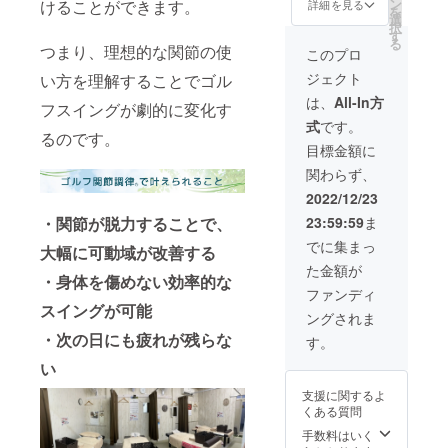
ま
プファ
ン
※初回有
けることができます。
詳細を見る
果には
720ml
を
す。
イヤー
選
効期限
個人差
常温保
択
通常価
のご支
す
は2023
がござ
存、開
る
格
つまり、理想的な関節の使
援の画
年2月28
このプロ
います
封後用
80,000
面をご
日まで
ことを
冷蔵 消
ジェクト
い方を理解することでゴル
→60,00
提示い
になり
予めご
費期限:
0円で受
ただき
ます。
は、
All-In方
了承く
開封後
フスイングが劇的に変化す
けれ、
回数券
※場所：
ださ
1ヶ月 ※
式
です。
20,000
をお渡
栃木市
い。
サポー
るのです。
円お得
しする
城内町
目標金額に
ト用の
になり
流れに
2-21-
公式ラ
関わらず、
ます。
なりま
19 五
インア
※初回ご
す。 ※
反田ビ
2022/12/23
カウン
来店い
日時は
ル105 ※
トのQR
23:59:59
ま
・関節が脱力することで、
ただい
個別で
法令に
コード
た際
ご連絡
基づく
でに集まっ
をお送
大幅に可動域が改善する
に、
させて
医療、
りさせ
た金額が
キャン
いただ
診療行
・身体を傷めない効率的な
ていた
プファ
きま
為では
ファンディ
だきま
イヤー
す。 ※
ござい
スイングが可能
す。 ※
ングされま
のご支
初回有
ませ
原材料
援の画
・次の日にも疲れが残らな
効期限
ん。 効
す。
及び添
面をご
は2023
果には
加物等
い
提示い
年2月28
個人差
の食品
ただき
日まで
がござ
表示は
支援に関するよ
回数券
になり
います
お届け
くある質問
をお渡
ます。
ことを
商品の
しする
※場所：
手数料はいく
予めご
ラベル