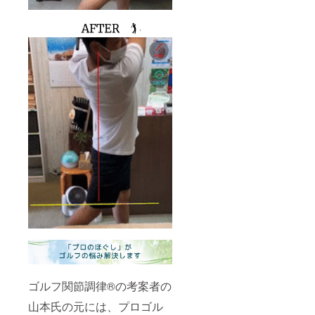
為では
ござい
ませ
ん。 効
果には
個人差
がござ
います
ことを
予めご
了承く
ださ
い。
ゴルフ関節調律®の考案者の
山本氏の元には、プロゴル