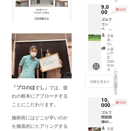
参加い
栃木市
9,0
ただけ
城内町
残り30
ます。
00
2-21-
円
※プレー
19 五
ゴルフ
費用は
反田ビ
コン
別途か
ル105 ※
ペ ゴ
かりま
法令に
ルフ関
す。 ※
基づく
支援
節調律
場所は
医療、
者：
15分体
こちら
診療行
0人
験付き
を予定
為では
お届
●プロの
してお
ござい
け予
ほぐし
りま
定：
ませ
主催の
2023
す。唐
ん。 効
年03
第1回ゴ
沢ゴル
果には
こ
月
ルフコ
フ倶楽
の
個人差
リ
ンペを
部 唐沢
タ
がござ
ー
開催さ
コー
ン
います
詳細を見る
を
せてい
ス 栃
選
ことを
「プロのほぐし」
では、疲
択
ただき
木県佐
す
予めご
る
ます。
野市富
れの根本にアプローチする
了承く
10,
そのゴ
士町１
ださ
残り30
ことにこだわります。
ルフコ
000
※開催時
い。
円
ンペに
期は3月
ゴルフ
ご参加
下旬を
施術前にはどこが辛いのか
関節調
いただ
予定し
律60分
けま
ており
を徹底的にヒアリングする
施術体
す。 ●
ます。
支援