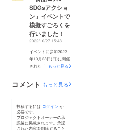
SDGsアクショ
ン」イベントで
模擬すごろくを
行いました！
2022/10/27 15:48
イベントに参加2022
年10月23日(日)に開催
された「食品ロス0・
もっと見る
SDGsアクション」イ
ベントにて、開発中の
コメント
もっと見る
すごろくを、小学生〜
大人までの参加者に体
験していただきまし
投稿するには
ログイン
が
た！参加者の反応多く
必要です。
の学生に参加いただ
プロジェクトオーナーの承
認後に掲載されます。承認
き、ごみをなくすため
された内容を削除すること