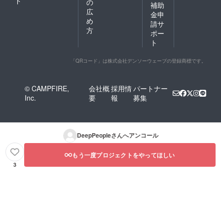
ド
の
補助
広
金申
め
請サ
方
ポー
ト
「QRコード」は株式会社デンソーウェーブの登録商標です。
© CAMPFIRE,
会社概
採用情
パートナー
Inc.
要
報
募集
DeepPeople
さんへアンコール
もう一度プロジェクトをやってほしい
3