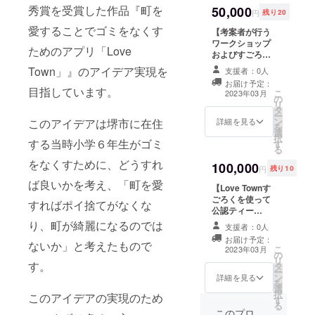
秀賞を受賞した作品『町を
50,000
送料：支援金に
円
残り20
含みます ＜すご
愛することでゴミをなくす
【考案者が行う
ろくについて＞
ワークショップ
サイズ：B2 素
ためのアプリ「Love
およびすごろく
材：紙 付属品：
体験、講習が受
コマ、コイン(コ
Town」』のアイデア実現を
支援者：0人
けられる権利+サ
マとコインの素
お届け予定：
イン入りすごろ
材は紙です)、サ
目指しています。
こ
2023年03月
の
く5セット＋お礼
イコロ
リ
タ
の手紙付き】 考
ー
ン
このアイデアは堺市に在住
案者の中学生が
詳細を見る
を
選
すごろく体験、
択
する当時小学６年生がゴミ
す
講習を行いま
る
す。 ぜひ彼の考
をなくすために、どうすれ
100,000
えるすごろくを
円
残り10
一緒に体験して
ば良いかを考え、「町を愛
【Love Townす
みてください。
ごろくを使って
実施場所：大阪
すればポイ捨てがなくな
公認ティー
(詳細はプロジェ
チャーになれる
クト終了後メー
り、町が綺麗になるのでは
支援者：0人
講座受講権
ルにて連絡させ
お届け予定：
ないか」と考えたもので
+Love Townすご
ていただきます)
こ
2023年03月
の
ろく10セット(1
実施場所までの
リ
す。
タ
セットサイン入
交通費、滞在費
ー
ン
り)】 考案者の中
詳細を見る
は自己負担でお
を
選
学生がすごろく
願いいたしま
択
このアイデアの実現のため
す
の講座を行いま
す。 開催時期：
る
す。 講座後、ご
このプロ
2023年4月頃 受