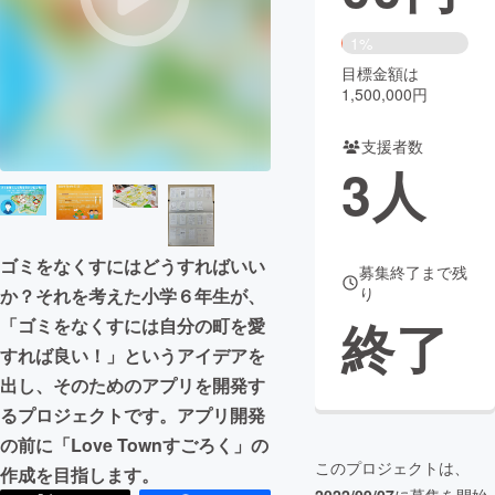
まちづくり・地域活性化
1%
目標金額は
1,500,000円
CAMPFIRE for Social Good
CAMPFIRE Creation
CAMPFIREふるさと納税
machi-ya
コミュニティ
支援者数
3
人
ゴミをなくすにはどうすればいい
募集終了まで残
り
か？それを考えた小学６年生が、
終了
「ゴミをなくすには自分の町を愛
すれば良い！」というアイデアを
出し、そのためのアプリを開発す
るプロジェクトです。アプリ開発
の前に「Love Townすごろく」の
このプロジェクトは、
作成を目指します。