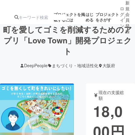
新
ロ
規
グ
会
プロジェクトを掲
はじ
プロジェクト
/
載するには
める
をさがす
イ
員
ン
登
町を愛してゴミを削減するためのア
録
プリ「Love Town」開発プロジェク
ト
人気のプロ
注目のリ
注目の新着プロ
募集終了が近いプ
もうすぐ公開
ジェクト
ターン
ジェクト
ロジェクト
されます
DeepPeople
まちづくり・地域活性化
大阪府
アート・写真
音楽
現在の支援総
テクノロジー・ガジェット
ゲーム・サ
額
18,0
映像・映画
書籍・雑誌
00
円
ビジネス・起業
チャレンジ