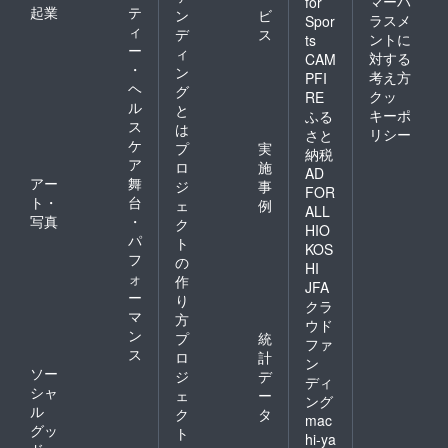
マーハ
for
起業
テ
ン
ビ
ラスメ
Spor
ィ
デ
ス
ントに
ts
ー
ィ
対する
CAM
・
ン
考え方
PFI
ヘ
グ
クッ
RE
ル
と
キーポ
ふる
ス
は
リシー
さと
ケ
プ
実
納税
ア
ロ
施
AD
アー
舞
ジ
事
FOR
ト・
台
ェ
例
ALL
写真
・
ク
HIO
パ
ト
KOS
フ
の
HI
ォ
作
JFA
ー
り
クラ
マ
方
ウド
ン
プ
統
ファ
ス
ロ
計
ン
ソー
ジ
デ
ディ
シャ
ェ
ー
ング
ル
ク
タ
mac
グッ
ト
hi-ya