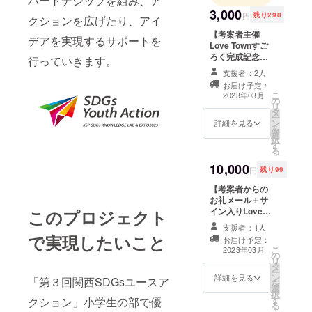
パートナシップを組み、ア
3,000
円
残り298
クションを広げたり、アイ
【考案者主催
デアを実現するサポートを
Love Townすご
ろく完成記念オ
行っていきます。
ンラインイベン
支援者：2人
ト参加権】 考案
お届け予定：
者の中学生が
こ
2023年03月
の
LoveTownすご
リ
タ
ろく の思いや考
ー
ン
えを伝えます。
詳細を見る
を
選
ご支援、よろし
択
す
くお願いしま
る
す。 場所：オン
10,000
ライン(ZOOM)
円
残り99
開催時期：2023
【考案者からの
年3月頃 受講日
お礼メール＋サ
程はプロジェク
イン入りLove
このプロジェクト
ト終了後メール
Townすごろく2
にて調整させて
支援者：1人
セット】 考案者
いただきます
で実現したいこと
お届け予定：
の中学生が支援
こ
2023年03月
の
いただいたお礼
リ
タ
をメールでお伝
ー
ン
えいたします。
詳細を見る
「第３回関西SDGsユースア
を
選
彼のサイン入り
択
す
クション」小学生の部で優
のすごろくも送
る
付いたします。