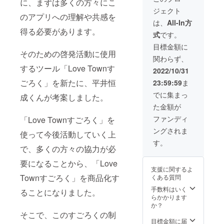
に、まずは多くの方々にこ
一緒にすごろく
講日程はプロ
ジェクト
もお渡ししま
ジェクト終了後
のアプリへの理解や共感を
す。 実施場所：
は、
All-In方
メールにて調整
大阪(詳細はプロ
得る必要があります。
させていただき
式
です。
ジェクト終了後
ます ＜すごろく
メールにて連絡
目標金額に
について＞ サイ
そのための啓発活動に使用
させていただき
ズ：B2 素材：紙
関わらず、
ます) 実施場所ま
付属品：コマ、
するツール「Love Townす
での交通費、滞
2022/10/31
コイン(コマとコ
在費は自己負担
インの素材は紙
ごろく」を新たに、平井恒
23:59:59
ま
でお願いいたし
です)、サイコロ
ます。 開催時
でに集まっ
成くんが考案しました。
期：2023年4月
た金額が
頃 受講日程はプ
ロジェクト終了
ファンディ
「Love Townすごろく」を
後メールにて調
ングされま
使って今後活動していく上
整させていただ
きます ＜すごろ
す。
で、多くの方々の協力が必
くについて＞ サ
イズ：B2 素材：
要になることから、「Love
紙 付属品：コ
支援に関するよ
マ、コイン(コマ
Townすごろく」を商品化す
くある質問
とコインの素材
手数料はいく
は紙です)、サイ
ることになりました。
らかかります
コロ
か？
そこで、このすごろくの制
目標金額に届