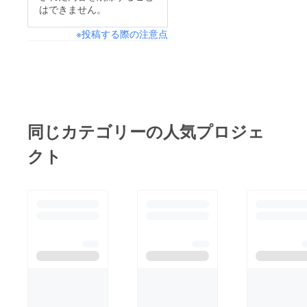
の行動や考え方につい
はできません。
て、改めて考えていた
※投稿する際の注意点
だく機会となりまし
た。中学1年生である
当事者が講師となり、
参加者に教えること
で、より伝わりやすく
なったかと思います！
同じカテゴリーの人気プロジェ
今後について今後、ク
クト
ラウドファンディング
の期間は終了となって
いきますが、まだまだ
イベントなどに参加
し、このアイデアにつ
いて色々な方に啓発し
てい区予定ですので、
応援をお願いいたしま
す！