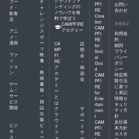
クラウドファ
フー
チ
PFI
お問い
ンディングの
ド・
ャ
RE
合わせ
ノウハウを無
飲食
レ
Crea
料で学ぼう
店
ン
tion
各種規定
CAMPFIRE
ジ
CAM
アカデミー
アニ
ス
利用規
PFI
メ・
ポ
約
RE
漫画
ー
CA
説
細則
for
ツ
MP
明
プライ
Soci
ファ
映
FI
会
バシー
al
ッ
像
RE
・
ポリ
Goo
ショ
・
ア
相
シー
d
ン
映
カ
談
特定商
CAM
画
デ
会
取引法
PFI
ゲー
書
ミ
に基づ
RE
ム・
籍
ー
く表記
for
サー
・
と
情報セ
Ente
ビス
雑
は
キュリ
rtain
開発
誌
ク
サ
ティ方
men
出
ラ
ポ
針
t
版
ウ
ー
反社基
CAM
ビジ
ビ
ド
ト
本方針
PFI
ネ
ュ
フ
サ
カスタ
RE
ス・
ー
ァ
ー