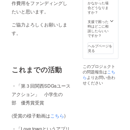
作費用をファンディングし
かなかった場
合どうなりま
たいと思います。
すか？
支援で困った
ご協力よろしくお願いしま
時はどこに相
談したらいい
す。
ですか？
ヘルプページを
見る
このプロジェクト
これまでの活動
の問題報告は
こち
ら
よりお問い合わ
せください
・「第３回関西SDGsユース
アクション」 小学生の
部 優秀賞受賞
(受賞の様子動画は
こちら
)
・「Love townというアプリ