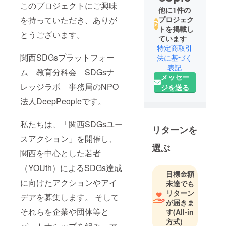
このプロジェクトにご興味
他に1件の
を持っていただき、ありが
プロジェク
トを掲載し
とうございます。
ています
特定商取引
関西SDGsプラットフォー
法に基づく
表記
ム 教育分科会 SDGsナ
メッセー
レッジラボ 事務局のNPO
ジを送る
法人DeepPeopleです。
私たちは、「関西SDGsユー
リターンを
スアクション」を開催し、
選ぶ
関西を中心とした若者
（YOUth）によるSDGs達成
目標金額
に向けたアクションやアイ
未達でも
リターン
デアを募集します。 そして
が届きま
それらを企業や団体等と
す
(All-in
方式)