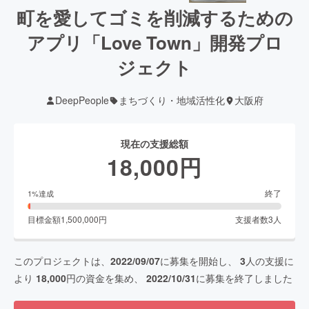
町を愛してゴミを削減するための
アプリ「Love Town」開発プロ
ジェクト
DeepPeople
まちづくり・地域活性化
大阪府
現在の支援総額
18,000
円
終了
1
%達成
目標金額
1,500,000
円
支援者数
3
人
このプロジェクトは、
2022/09/07
に募集を開始し、
3
人の支援に
より
18,000
円の資金を集め、
2022/10/31
に募集を終了しました