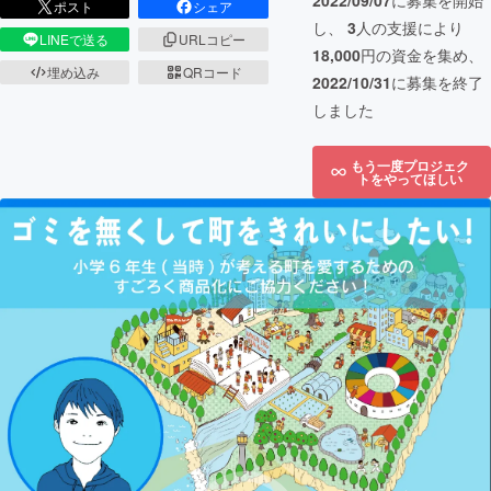
2022/09/07
に募集を開始
ポスト
シェア
し、
3
人の支援により
LINEで送る
URLコピー
18,000
円の資金を集め、
埋め込み
QRコード
2022/10/31
に募集を終了
しました
もう一度プロジェク
トをやってほしい