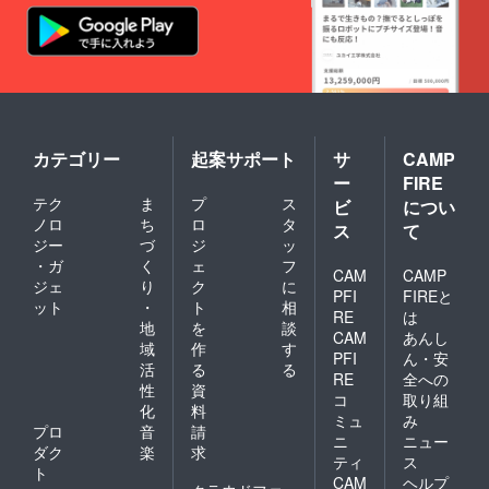
カテゴリー
起案サポート
サ
CAMP
ー
FIRE
テク
ま
プ
ス
ビ
につい
ノロ
ち
ロ
タ
ス
て
ジー
づ
ジ
ッ
・ガ
く
ェ
フ
CAM
CAMP
ジェ
り
ク
に
PFI
FIREと
ット
・
ト
相
RE
は
地
を
談
CAM
あんし
域
作
す
PFI
ん・安
活
る
る
RE
全への
性
資
コ
取り組
化
料
ミュ
み
プロ
音
請
ニ
ニュー
ダク
楽
求
ティ
ス
ト
CAM
ヘルプ