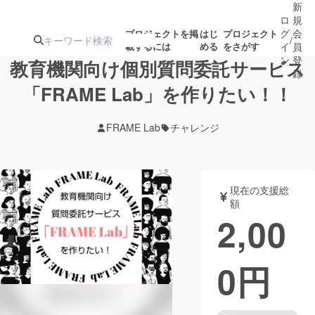
新
ロ
規
グ
会
プロジェクトを掲
はじ
プロジェクト
/
載するには
める
をさがす
イ
員
ン
登
教育機関向け個別質問委託サービス
録
「FRAME Lab」を作りたい！！
人気のプロ
注目のリ
注目の新着プロ
募集終了が近いプ
もうすぐ公開
FRAME Lab
チャレンジ
ジェクト
ターン
ジェクト
ロジェクト
されます
アート・写真
音楽
現在の支援総
額
2,00
テクノロジー・ガジェット
ゲーム・サ
0
円
映像・映画
書籍・雑誌
ビジネス・起業
チャレンジ