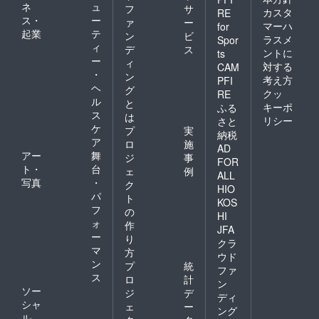
ネ
ュ
フ
サ
カスタ
RE
ス・
ー
ァ
ー
マーハ
for
起業
テ
ン
ビ
ラスメ
Spor
ィ
デ
ス
ントに
ts
ー
ィ
対する
CAM
・
ン
考え方
PFI
ヘ
グ
クッ
RE
ル
と
キーポ
ふる
ス
は
リシー
さと
ケ
プ
実
納税
ア
ロ
施
AD
アー
舞
ジ
事
FOR
ト・
台
ェ
例
ALL
写真
・
ク
HIO
パ
ト
KOS
フ
の
HI
ォ
作
JFA
ー
り
クラ
マ
方
ウド
ン
プ
統
ファ
ス
ロ
計
ン
ソー
ジ
デ
ディ
シャ
ェ
ー
ング
ル