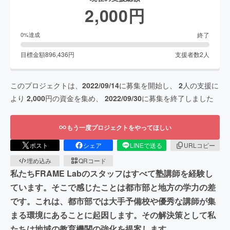
2,000
円
終了
0
%達成
目標金額
896,436
円
支援者数
2
人
このプロジェクトは、
2022/09/14
に募集を開始し、
2
人の支援に
より
2,000
円の資金を集め、
2022/09/30
に募集を終了しました
もう一度プロジェクトをやってほしい
ポスト
シェア
LINEで送る
URLコピー
埋め込み
QRコード
私たちFRAME Labのスタッフはすべて塾講師を経験し
ています。そこで感じたことは都市部と地方の学力の差
です。これは、都市部では大手予備校や優秀な講師が集
まる環境にあることに起因します。その解決策として私
たちは地域の教育機関の強化を提案します。