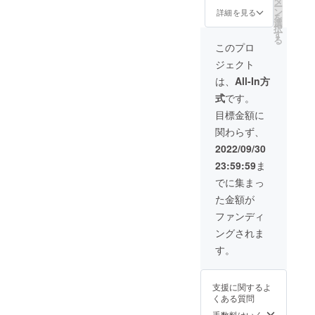
タ
る毎月の活動報
ー
ン
告 ※期間：サー
詳細を見る
を
選
ビスが存続する
択
す
限り
る
このプロ
ジェクト
は、
All-In方
式
です。
目標金額に
関わらず、
2022/09/30
23:59:59
ま
でに集まっ
た金額が
ファンディ
ングされま
す。
支援に関するよ
くある質問
手数料はいく