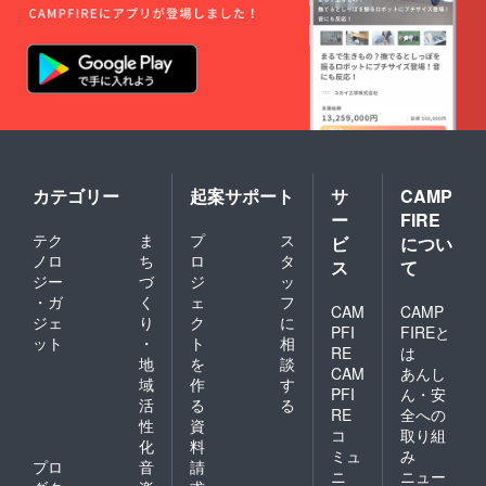
カテゴリー
起案サポート
サ
CAMP
ー
FIRE
テク
ま
プ
ス
ビ
につい
ノロ
ち
ロ
タ
ス
て
ジー
づ
ジ
ッ
・ガ
く
ェ
フ
CAM
CAMP
ジェ
り
ク
に
PFI
FIREと
ット
・
ト
相
RE
は
地
を
談
CAM
あんし
域
作
す
PFI
ん・安
活
る
る
RE
全への
性
資
コ
取り組
化
料
ミュ
み
プロ
音
請
ニ
ニュー