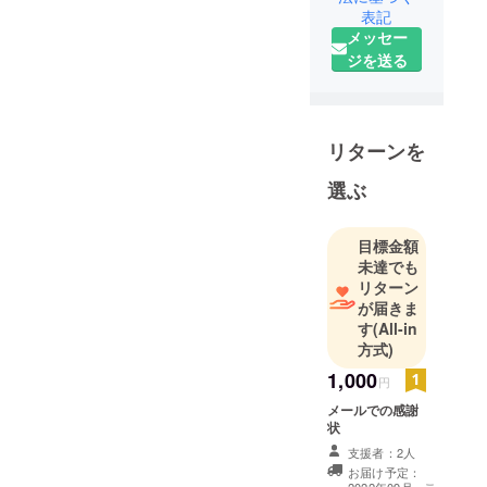
へ取り組む
表記
メッセー
べく、LINE
ジを送る
による、生
徒の疑問を
解決する
サービス
リターンを
「FRAME
Lab」を展開
選ぶ
していま
す。どうぞ
目標金額
よろしくお
未達でも
願いいたし
リターン
ます。
が届きま
す
(All-in
方式)
1,000
円
メールでの感謝
状
支援者：2人
お届け予定：