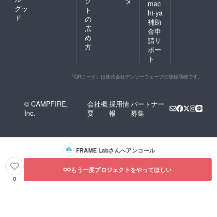
ク
タ
mac
グッ
ト
hi-ya
ド
の
補助
広
金申
め
請サ
方
ポー
ト
「QRコード」は株式会社デンソーウェーブの登録商標です。
© CAMPFIRE,
会社概
採用情
パートナー
Inc.
要
報
募集
FRAME Lab
さんへアンコール
もう一度プロジェクトをやってほしい
0