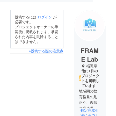
投稿するには
ログイン
が
必要です。
プロジェクトオーナーの承
認後に掲載されます。承認
された内容を削除すること
はできません。
FRAM
※投稿する際の注意点
E Lab
福岡県
他に1件の
プロジェク
トを掲載し
ています
地域間の教
育格差の是
正や、教師
の業務過多
特定商取引
などの課題
法に基づく