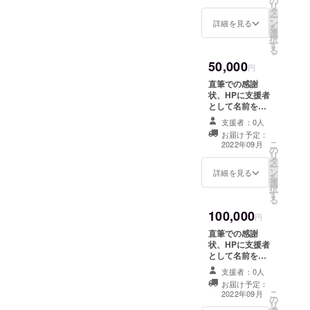
の
※期間：サービス
リ
タ
が存続する限り
ー
ン
詳細を見る
を
選
択
す
る
50,000
円
直筆での感謝
状、HPに支援者
として名前を掲
載(掲載を希望し
支援者：0人
ない場合はお申
お届け予定：
し付けくださ
こ
2022年09月
の
い)、メールによ
リ
タ
る毎月の活動報
ー
ン
告 ※期間：サー
詳細を見る
を
選
ビスが存続する
択
す
限り
る
100,000
円
直筆での感謝
状、HPに支援者
として名前を掲
載(掲載を希望し
支援者：0人
ない場合はお申
お届け予定：
し付けくださ
こ
2022年09月
の
い)、メールによ
リ