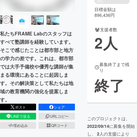
0%
目標金額は
まちづくり・地域活性化
896,436円
支援者数
CAMPFIRE for Social Good
CAMPFIRE Creation
私たちFRAME Labのスタッフは
2
人
CAMPFIREふるさと納税
machi-ya
コミュニティ
すべて塾講師を経験しています。
そこで感じたことは都市部と地方
の学力の差です。これは、都市部
募集終了まで残
では大手予備校や優秀な講師が集
り
まる環境にあることに起因しま
終了
す。その解決策として私たちは地
域の教育機関の強化を提案しま
す。
ポスト
シェア
LINEで送る
URLコピー
このプロジェクトは、
埋め込み
QRコード
2022/09/14
に募集を開始
し、
2
人の支援により