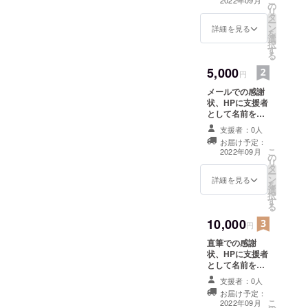
こ
2022年09月
の
リ
タ
ー
ン
詳細を見る
を
選
択
す
る
5,000
円
メールでの感謝
状、HPに支援者
として名前を掲
載(掲載を希望し
支援者：0人
ない場合はお申
お届け予定：
し付けください)
こ
2022年09月
の
※期間：サービス
リ
タ
が存続する限り
ー
ン
詳細を見る
を
選
択
す
る
10,000
円
直筆での感謝
状、HPに支援者
として名前を掲
載(掲載を希望し
支援者：0人
ない場合はお申
お届け予定：
し付けください)
こ
2022年09月