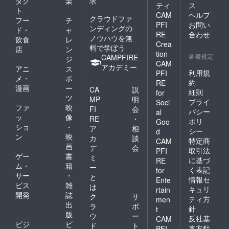
ダク
楽
求
ティ
ス
ト
CAM
ヘルプ
クラウドファ
フー
チ
PFI
お問い
ンディングの
ド・
ャ
RE
合わせ
ノウハウを無
飲食
レ
Crea
料で学ぼう
店
ン
tion
各種規定
CAMPFIRE
ジ
CAM
アカデミー
アニ
ス
利用規
PFI
メ・
ポ
約
RE
漫画
ー
CA
説
細則
for
ツ
MP
明
プライ
Soci
ファ
映
FI
会
バシー
al
ッ
像
RE
・
ポリ
Goo
ショ
・
ア
相
シー
d
ン
映
カ
談
特定商
CAM
画
デ
会
取引法
PFI
ゲー
書
ミ
に基づ
RE
ム・
籍
ー
く表記
for
サー
・
と
情報セ
Ente
ビス
雑
は
キュリ
rtain
開発
誌
ク
サ
ティ方
men
出
ラ
ポ
針
t
版
ウ
ー
反社基
CAM
ビジ
ビ
ド
ト
本方針
PFI