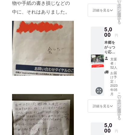
の
日間で
物や手紙の書き損じなどの
リ
くだ
タ
50%超
ー
さった
ン
え、ス
詳細を見る
中に、それはありました。
を
方にお
選
タート
択
茶菓子
す
10日目
る
を差し
で目標
5,0
入れで
達成に
きる権
00
至った
円
利で
その理
本郷を
す。 1
由は？
がっつ
つ支援
などな
り応援
してい
ど、
してく
ただく
zoomに
支援
ださる
ごと
て1対1
者：
方向け
に、10
52人
でお話
のリ
名の方
させて
お届
ターン
に差し
け予
いただ
です。
入れさ
定：
けたら
こちら
2023
せてい
と考え
年05
のリ
ただき
ていま
こ
月
ターン
ます。
の
す。 ク
リ
の購入
ご支援
タ
ラウド
ー
者さま
してく
ン
詳細を見る
ファン
を
には23
ださっ
選
ディン
択
年5月〜
た方の
す
グに関
る
スター
お名前
するご
5,0
ト予定
はイベ
質問も
の私の
00
ント紹
私なり
円
オンラ
介チラ