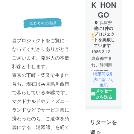
K_HON
GO
兵庫県
他に1件の
プロジェク
トを掲載し
当プロジェクトをご覧に
ています
なってくださりありがとう
1986.3.12
ございます。発起人の本郷
東京都生ま
れ、静岡県
和彦と申します。
田方郡在
特定商取引
東京の下町・柴又で生まれ
住。
法に基づく
育ち、現在は兵庫県川西市
マクドナル
表記
メッセー
ド、ディズ
で暮らしている36歳です。
ジを送る
ニーラン
マクドナルドやディズニー
ド、湯灌師
ランドなどでサービス業に
などの職を
経て遺品整
携わったのち、ご遺体を綺
リターンを
理士に。
麗にする「湯灌師」を経て
さまざまな
選ぶ