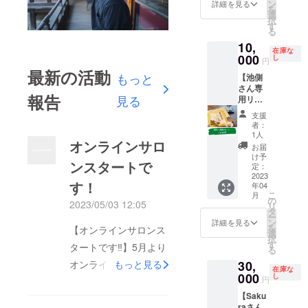
聞き
さん以
ン
詳細を見る
を
し、全
外の方
選
択
うしま
のご支
す
る
す！ ご
援はご
10,
用命期
遠慮く
在庫な
限：
000
ださ
し
円
2023年
い。
最新の活動
もっと
【池側
4月1
さん専
日〜
報告
見る
用リ
2024年
ター
4月1日
支援
ン】 こ
ご用命
者：
おろぎ
回数：1
1人
オンラインサロ
パウ
回 ※昌
お届
ダーの
恵さん
け予
ンスタートで
販売を
以外の
定：
してい
2023
方のご
す！
年04
る池側
支援は
こ
月
さん専
ご遠慮
の
2023/05/03 12:05
リ
用のリ
くださ
タ
ー
ターン
い。
ン
詳細を見る
を
【オンラインサロンス
です。
選
択
池側さ
す
タートです‼】5月より
る
んとと
オンラインサロンがス
30,
もっと見る
もにご
在庫な
用命を
000
し
円
タートしました！◎い
お聞き
【Saku
し、全
まある個人アカウント
raさん
うしま