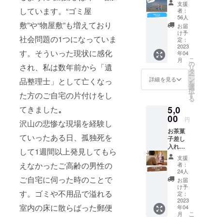
参加権
支援
応援し
です。
しています。“ゴミ屋
者：
てくだ
・チャ
56人
さる方
敷”や“物屋敷”も増えており
レンジ
お届
向けの
前に何
け予
社会問題の1つになっていま
リター
をし
定：
ンで
2023
て、何
す。そういった現状に感化
年04
す。 感
に気を
こ
月
謝の気
つけて
の
され、私は数年前から「遺
リ
持ちを
プロ
タ
ー
お一人
ジェク
ン
詳細を見る
品整理士」として亡くなっ
を
お一人
トを
選
択
にメー
作った
た方のご自宅の片付けをし
す
る
ルにて
か？ ・
5,0
てきました
。
送らせ
プラッ
ていた
00
ト
円
沢山の悲惨な現場を経験し
だきま
フォー
お茶菓
す。 ※
ム選び
ていったある日、孤独死を
子差し
メール
につい
入れ権
はご支
て ・リ
して1週間以上発見してもら
今後開
援して
ターン
支援
催予定
いただ
を設定
えなかったご高齢の男性の
者：
の“終
いた方
すると
24人
活”に関
から順
ご自宅に伺った時のことで
きに気
お届
するイ
次送ら
をつけ
け予
す。ゴミや不用品で溢れる
ベント
せてい
定：
るべき
や講演
2023
ただき
ところ
室内の床に散らばった郵便
年04
会に参
ます。
・初動3
こ
月
加して