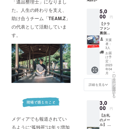
「遺品整理士」になりまし
サービス業
を経験し、
た。人生の終わりを支え、
5,0
00
現在は便利
円
助け合うチーム「
TEAM.Z
」
屋としてク
【クラ
の代表として活動していま
ラウドファ
ファン
裏側
す。
ンディング
zoom
支援
やイベント
権】 今
者：
回クラ
のサポート
3人
ウド
お届
を中心に、
ファン
け予
熱海市にあ
ディン
定：
グを経
2023
るグランピ
年04
験して
ング施設で
こ
月
みて、
の
リ
も勤務中。
私なり
タ
ー
の“クラ
ン
詳細を見る
を
ウド
選
択
ファン
す
る
ディン
3,0
グのコ
ツ”をお
00
円
話させ
【お礼
ていた
メディアでも報道されてい
のメー
だく
ル】 た
zoomの
るように“孤独死”は年々増加
だただ