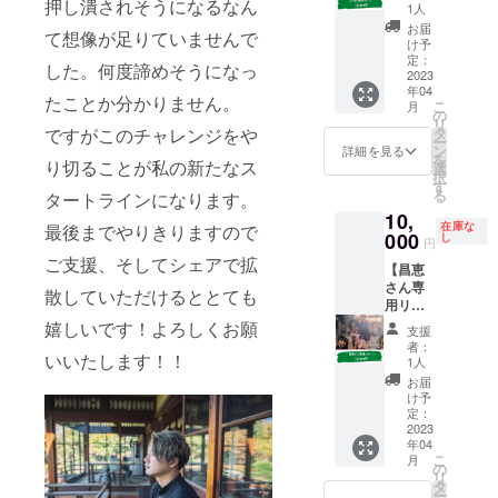
押し潰されそうになるなん
奈川の
回数：1
1人
美容院
回 ※
お届
て想像が足りていませんで
に勤務
シャカ
け予
するコ
さん以
定：
した。何度諦めそうになっ
ズねぇ
2023
外の方
年04
さん専
のご支
たことか分かりません。
こ
月
用のリ
援はご
の
リ
ターン
遠慮く
タ
ですがこのチャレンジをや
ー
です。
ださ
ン
詳細を見る
を
コズ
り切ることが私の新たなス
い。
選
択
ねぇさ
す
る
タートラインになります。
んのご
10,
用命を
在庫な
最後までやりきりますので
お聞き
000
し
円
し、全
ご支援、そしてシェアで拡
【昌恵
うしま
さん専
す！ ご
散していただけるととても
用リ
用命期
ター
限：
嬉しいです！よろしくお願
支援
ン】 昌
2023年
者：
恵さん
いいたします！！
4月1
1人
専用の
日〜
お届
リター
2024年
け予
ンで
4月1日
定：
す。 昌
2023
ご用命
年04
恵さん
回数：1
こ
月
のご用
回 ※コ
の
リ
命をお
ズねぇ
タ
ー