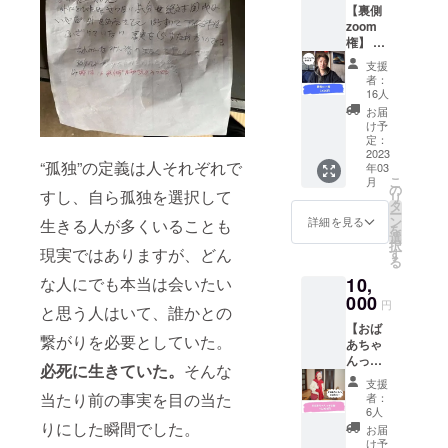
にお答
【裏側
インサ
シなど
えさせ
zoom
ロン
に「協
ていた
権】 キ
「生
賛者さ
だきま
ングコ
前・遺
ま」と
すの
支援
ング西
品整理
して掲
者：
で、こ
野亮廣
士のあ
載させ
16人
れから
さんに
たまの
ていた
お届
クラウ
今後の
中」の1
だきま
け予
ドファ
事業プ
年分の
定：
す。 お
ンディ
ランに
2023
参加権
手数で
ングに
“孤独”の定義は人それぞれで
年03
ついて
利をお
はござ
挑戦さ
こ
月
をzoom
付けさ
の
います
れよう
すし、自ら孤独を選択して
リ
で相談
せてい
タ
が、備
と考え
ー
させて
ただき
ン
考欄に
詳細を見る
生きる人が多くいることも
ている
を
いただ
ます。
選
掲載希
方にお
択
くので
このオ
現実ではありますが、どん
す
望のお
すすめ
る
すが、
ンライ
名前の
の内容
10,
な人にでも本当は会いたい
その直
ンサロ
ご入力
となっ
後の私
000
ンでは
をお願
円
ており
と思う人はいて、誰かとの
との
生前・
いいた
ます。
【おば
zoomに
遺品整
しま
こちら
繋がりを必要としていた。
あちゃ
参加し
理のリ
す。 ※
のリ
んっ子
ていた
アルな
ニック
必死に生きていた。
そんな
ターン
支援】
だける
現場の
ネーム
支援
のご支
お金の
権で
様子や
当たり前の事実を目の当た
可 ※イ
者：
援は全
問題で
す。 参
孤独死
6人
ベント
て地域
生前整
加して
りにした瞬間でした。
や終活
開催
お届
の方々
理がで
くだ
につい
け予
2023年