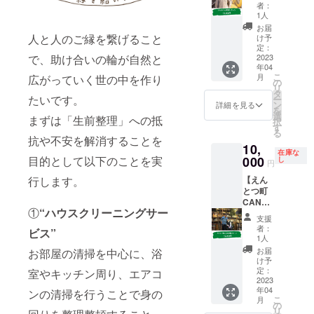
ン】
す！ ご
う方は
の、ど
者：
をお選
了承く
SNS
用命期
こちら
1人
なたの
びくだ
ださ
マーケ
限：
にご支
サービ
お届
さいま
い。 ※
ティン
2023年
人と人のご縁を繋げること
援をし
け予
スに充
せ。
オンラ
グ会社
4月1
定：
ていた
てさせ
インサ
の運営
2023
で、助け合いの輪が自然と
日〜
だけた
ていた
ロンの
年04
や
2024年
ら嬉し
だいた
参加権
こ
月
広がっていく世の中を作り
CAMPF
4月1日
の
いで
かのご
利が不
リ
IREの認
ご用命
タ
す。 ご
報告
必要な
たいです。
ー
定パー
回数：1
ン
支援し
詳細を見る
メール
方は、
を
トナー
回 ※さ
選
てくだ
を送ら
まずは「生前整理」への抵
お手数
択
をされ
いちゃ
す
さった
せてい
ではあ
る
ている
ん以外
方には
抗や不安を解消することを
ただき
ります
10,
しんや
の方の
いつ、
ます。
在庫な
が備考
くん専
000
目的として以下のことを実
ご支援
し
どこ
利用者
円
欄に
用のリ
はご遠
の、ど
さまの
「応援
【えん
行します。
ターン
慮くだ
なたの
許可を
のみ」
とつ町
です。
さい。
サービ
いただ
とご記
CANDY
本郷と
スに充
けた場
入をお
①
“ハウスクリーニングサー
専用秘
CANDY
てさせ
合に限
支援
願いい
書権】
えんと
ていた
者：
り、ご
ビス”
たしま
えんと
つ町店
1人
だいた
本人の
す。
つ町
にてラ
かのご
お届
お部屋の清掃を中心に、浴
お写真
Candy
ンチが
け予
報告
やメッ
オー
できる
定：
室やキッチン周り、エアコ
メール
セージ
ナー専
2023
権利と
を送ら
もお付
年04
用のリ
ンの清掃を行うことで身の
させて
せてい
けして
こ
月
ターン
いただ
の
ただき
送らせ
リ
です。