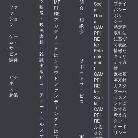
ツ
MP
明
プライ
Soci
ファ
映
FI
会
バシー
al
ッ
像
RE
・
ポリ
Goo
ショ
・
ア
相
シー
d
ン
映
カ
談
特定商
CAM
画
デ
会
取引法
PFI
ゲー
書
ミ
に基づ
RE
ム・
籍
ー
く表記
for
サー
・
と
情報セ
Ente
ビス
雑
は
キュリ
rtain
開発
誌
ク
サ
ティ方
men
出
ラ
ポ
針
t
版
ウ
ー
反社基
CAM
ビジ
ビ
ド
ト
本方針
PFI
ネ
ュ
フ
サ
カスタ
RE
ス・
ー
ァ
ー
マーハ
for
起業
テ
ン
ビ
ラスメ
Spor
ィ
デ
ス
ントに
ts
ー
ィ
対する
CAM
・
ン
考え方
PFI
ヘ
グ
クッ
RE
ル
と
キーポ
ふる
ス
は
リシー
さと
ケ
プ
実