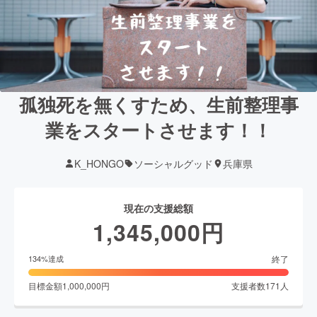
孤独死を無くすため、生前整理事
業をスタートさせます！！
K_HONGO
ソーシャルグッド
兵庫県
現在の支援総額
1,345,000
円
終了
134
%達成
目標金額
1,000,000
円
支援者数
171
人