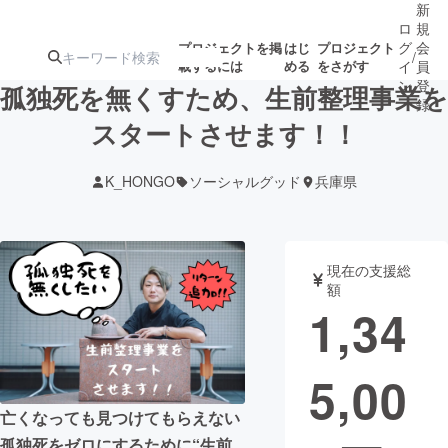
新
ロ
規
グ
会
プロジェクトを掲
はじ
プロジェクト
/
載するには
める
をさがす
イ
員
ン
登
孤独死を無くすため、生前整理事業を
録
スタートさせます！！
人気のプロ
注目のリ
注目の新着プロ
募集終了が近いプ
もうすぐ公開
K_HONGO
ソーシャルグッド
兵庫県
ジェクト
ターン
ジェクト
ロジェクト
されます
アート・写真
音楽
現在の支援総
額
1,34
テクノロジー・ガジェット
ゲーム・サ
5,00
映像・映画
書籍・雑誌
亡くなっても見つけてもらえない
ビジネス・起業
チャレンジ
孤独死をゼロにするために“生前