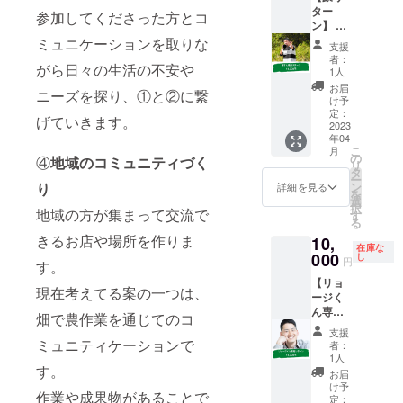
ター
2023年
以外の
参加してくださった方とコ
ン】 笑
4月1
方のご
顔にな
日〜
ミュニケーションを取りな
支援は
支援
る撮影
2024年
ご遠慮
者：
がら日々の生活の不安や
をし、
4月1日
くださ
1人
最高の
ご用命
い。
お届
ニーズを探り、①と②に繋
時間を
回数：1
け予
お届け
回 ※文
定：
げていきます。
する
2023
さん以
年04
HERO
外の方
こ
月
フォト
のご支
の
④
地域のコミュニティづく
リ
グラ
援はご
タ
ー
ファー
遠慮く
ン
り
詳細を見る
を
の豪さ
ださ
選
択
ん専用
地域の方が集まって交流で
い。
す
る
のリ
きるお店や場所を作りま
10,
ターン
在庫な
です。
000
し
円
す。
豪さん
【リョ
のご用
現在考えてる案の一つは、
ージく
命をお
ん専用
聞き
畑で農作業を通じてのコ
リター
し、全
支援
ン】 救
うしま
ミュニティケーションで
者：
急救命
す！ ご
1人
士とし
す。
用命期
お届
て働く
限：
け予
作業や成果物があることで
リョー
2023年
定：