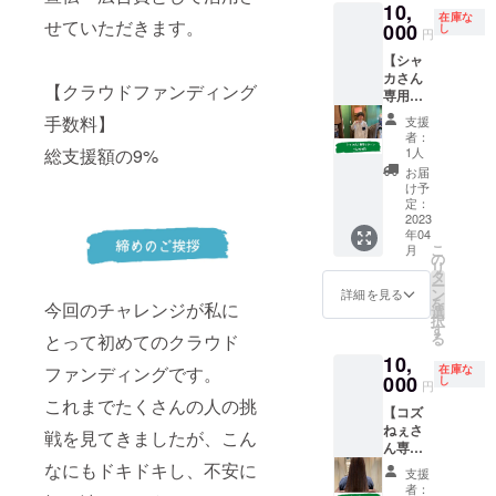
10,
す。
ご遠慮
在庫な
せていただきます。
ちー
000
くださ
し
円
ちゃん
い。
【シャ
のご用
カさん
命をお
【クラウドファンディング
専用リ
聞き
ター
し、全
手数料】
支援
ン】
うしま
者：
シャカ
す！ ご
1人
総支援額の9%
さん専
用命期
お届
用のリ
限：
け予
ターン
2023年
定：
です。
2023
4月1
年04
シャカ
日〜
こ
月
さんの
2024年
の
リ
ご用命
4月1日
タ
ー
をお聞
ご用命
ン
詳細を見る
を
今回のチャレンジが私に
きし、
回数：1
選
択
全うし
回 ※
す
る
とって初めてのクラウド
ます！
ちー
10,
ご用命
ちゃん
在庫な
ファンディングです。
期限：
000
以外の
し
円
2023年
方のご
これまでたくさんの人の挑
【コズ
4月1
支援は
ねぇさ
日〜
ご遠慮
戦を見てきましたが、こん
ん専用
2024年
くださ
リター
4月1日
なにもドキドキし、不安に
い。
支援
ン】 神
ご用命
者：