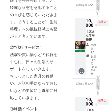
回りを整理整頓すること、
きま
タ
ます。
ていた
ー
今後、
す。 ※
ン
詳細を見る
利用者
だきま
を
綺麗な状態を意地すること
えんと
期限 :
選
さまの
す。 ※
択
つ町
2023年
す
許可を
権利有
の喜びを感じていただきま
る
CANDY
4月1
いただ
効期
10,
が企画
日〜
す。そうすることが「生前
けた場
限：
在庫な
される
000
2024年
し
合に限
円
2023年
イベン
4月1日
整理」への抵抗軽減にも繋
り、ご
4月1
【文さ
トのサ
※実施回
本人の
日〜
ん専用
がると考えています。
ポート
数 : 1回
お写真
2027年
秘書
を1日
※当日の
やメッ
3月31日
権】 山
ガッツ
飲食代
セージ
支援
②
“代行サービス”
口
リさせ
はしん
者：
もお付
Candy
ていた
やくん
1人
けして
洗濯や買い物などの代行を
オー
だきま
のご負
お届
送らせ
ナー・
す！ 有
担とさ
け予
ていた
中心に、日々の生活のサ
文さん
効期
定：
せてい
だきま
専用の
2023
限：
ただき
ポートをしていきます。
す。 ※
年04
リター
2023年
ます。
権利有
こ
月
ンで
4月1
ちょっとした家具の移動
の
※しんや
効期
リ
す。 文
日〜
タ
くん以
限：
ー
や、お話相手になって欲し
さんの
2024年
ン
外の方
詳細を見る
2023年
を
ご用命
4月1日
選
のご支
4月1
択
いなどの要望にも真摯に対
をお聞
ご用命
す
援はご
日〜
る
きし、
回数：1
遠慮く
2027年
応していきます。
10,
全うし
回 ※え
ださ
3月31日
在庫な
ます！
000
んとつ
し
い。
円
ご用命
町
③
終活イベント
【豪リ
期限：
CANDY