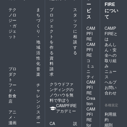
ー
FIRE
テク
ま
プ
ス
ビ
につい
ノロ
ち
ロ
タ
ス
て
ジー
づ
ジ
ッ
・ガ
く
ェ
フ
CAM
CAMP
ジェ
り
ク
に
PFI
FIREと
ット
・
ト
相
RE
は
地
を
談
CAM
あんし
域
作
す
PFI
ん・安
活
る
る
RE
全への
性
資
コ
取り組
化
料
ミュ
み
プロ
音
請
ニ
ニュー
ダク
楽
求
ティ
ス
ト
CAM
ヘルプ
クラウドファ
フー
チ
PFI
お問い
ンディングの
ド・
ャ
RE
合わせ
ノウハウを無
飲食
レ
Crea
料で学ぼう
店
ン
tion
各種規定
CAMPFIRE
ジ
CAM
アカデミー
アニ
ス
利用規
PFI
メ・
ポ
約
RE
漫画
ー
CA
説
細則
for