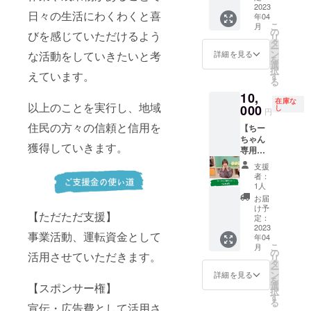
ジくん
2023
4月1
日々の生活にわくわくと喜
年04
専用の
日〜
こ
月
リター
2024年
の
びを感じていただけるよう
リ
ンで
4月1日
タ
ー
す。
ご用命
ン
詳細を見る
な活動をしていきたいと考
を
リョー
回数：1
選
択
ジくん
えています。
回 ※豪
す
る
のご用
さん以
10,
命をお
外の方
在庫な
以上のことを実行し、地域
聞き
000
のご支
し
円
し、全
援はご
住民の方々の信頼と信用を
【ちー
うしま
遠慮く
ちゃん
す！ ご
ださ
獲得していきます。
専用リ
用命期
い。
ター
限：
支援
ン】 こ
2023年
者：
ども
4月1
1人
CANDY
日〜
お届
のデザ
2024年
け予
【ただただ支援】
イン・
4月1日
定：
映像ク
2023
ご用命
事業活動、運転資金として
年04
リエー
回数：1
こ
月
ター
回 ※
の
活用させていただきます。
リ
ちー
リョー
タ
ー
ちゃん
ジくん
ン
詳細を見る
を
専用の
以外の
選
【スポンサー権】
択
リター
方のご
す
る
ンで
宣伝・広告費として活用さ
支援は