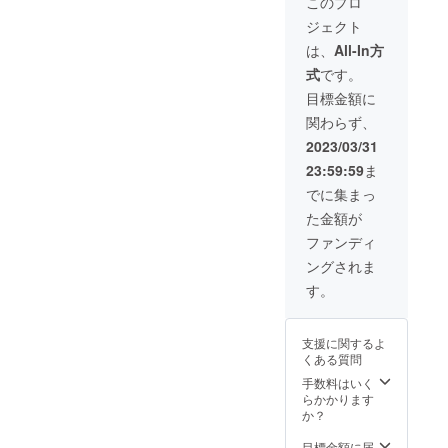
このプロ
てご支援ありがとうご
4月から
し、全
fire.jp/projects/view/63
うと思っております。
ジェクト
2年間で
うしま
ざいました！！
1152※参加の確認が出
す。
す！ ご
これを機にまた新たな
は、
All-In方
用命期
来次第、Facebookグ
式
です。
スタートとし活動して
限：
ループへ招待させてい
2023年
目標金額に
ゆくことになります
4月1
ただきます！
関わらず、
が、皆様からいただい
日〜
2024年
2023/03/31
たお気持ちを裏切るこ
4月1日
23:59:59
ま
ご用命
とのないように1つ1つ
回数：1
でに集まっ
の行動を丁寧に確実に
回 ※有
た金額が
本さん
行い、地域や社会に貢
以外の
ファンディ
献してゆくことをお約
方のご
ングされま
支援は
束させてください。各
ご遠慮
す。
リターンも順次お届け
くださ
い。
してゆきますのでお待
支援に関するよ
ちくださいませ。そし
くある質問
て亡くなっても見つけ
手数料はいく
てもらえない孤独死が
らかかります
か？
無くなる未来を必ず作
目標金額に届