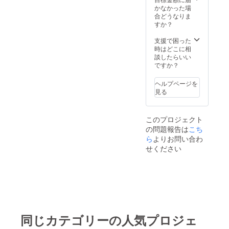
りますので、引き続き
かなかった場
応援をしていただける
合どうなりま
すか？
と嬉しいです。この度
はご支援をありがとう
支援で困った
時はどこに相
ございました。今後と
談したらいい
もよろしくお願いいた
ですか？
します。本郷和彦
ヘルプページを
見る
このプロジェクト
の問題報告は
こち
ら
よりお問い合わ
せください
同じカテゴリーの人気プロジェ