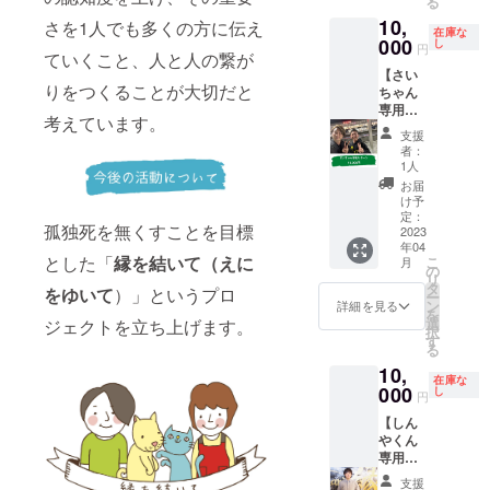
る
つある
大割引
けて設
後に順
10,
ごとに1
さを1人でも多くの方に伝え
額は2万
定して
次メー
在庫な
万円の
000
円まで
し
おりま
ルにて
円
ていくこと、人と人の繋が
割引を
とさせ
すの
発送さ
【さい
いたし
ていた
で、ご
せてい
りをつくることが大切だと
ちゃん
ます。
だきま
都合の
ただき
専用リ
お見積
す。 お
良い時
ます。
考えています。
ター
額：3万
ばあ
間帯の
※こちら
支援
ン】 心
円 - ご
ちゃ
選択を
者：
のリ
優しく
支援
んっ子
1人
お願い
ターン
涙腺豊
金：1万
だった
いたし
お届
には
か！そ
円 = ご
よー！
け予
ます。
Facebo
して他
請求
定：
！とい
日時
okアカ
孤独死を無くすことを目標
者貢献
2023
額：2万
う方は
◎2023
ウント
年04
なお
円 ※最
こちら
年3月23
が必要
とした「
縁を結いて（えに
こ
月
人、さ
大割引
の
にご支
日
になり
リ
いちゃ
額は2万
タ
援をし
（木）
をゆいて
）」というプロ
ます。
ー
ん専用
円まで
ン
ていた
詳細を見る
①19:00
※Faceb
を
のリ
とさせ
選
ジェクトを立ち上げます。
だけた
〜20:00
ookアカ
択
ターン
ていた
す
ら嬉し
②21:00
ウント
る
です。
だきま
いで
〜22:00
をお持
10,
さい
す。 お
す。 ご
③23:00
ちでな
在庫な
ちゃん
000
じい
し
支援し
〜24:00
円
い方の
のご用
ちゃ
てくだ
※①〜③
ご対応
【しん
命をお
んっ子
さった
の中か
は致し
やくん
聞き
だった
方には
らご都
かねま
専用リ
し、全
よー！
いつ、
合の良
すので
ター
うしま
！とい
どこ
い時間
支援
予めご