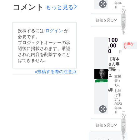
してくださった方はも
年04
識を付けていきません
やイベ
コメント
aさん以
もっと見る
方がシェアをしてくだ
こ
月
ントの
外の方
の
ちろんのこと、SNSで
か？⁡こちらはクラウド
リ
チラシ
のご支
さり、自分では届ける
タ
ー
拡散をしてくださった
にスポ
ファンディングのリ
援はご
ン
詳細を見る
を
ことのできなかった方
ンサー
遠慮く
選
皆さま本当にありがと
ターンでも出していた
択
として
ださ
す
投稿するには
ログイン
が
たちへ私の想いが届い
る
うございました！未だ
お名前
い。
ので、すでに50名以上
必要です。
ていたという実感もご
100
を掲載
支援してくださった方
プロジェクトオーナーの承
の方が参加予定となっ
させて
,00
在庫な
ざいます。重ね重ねあ
し
認後に掲載されます。承認
いただ
へお礼のメッセージが
0
ております！7月末ま
円
りがとうございます。
された内容を削除すること
きま
まだ送れていない方が
でにまずは100人のコ
す。 ※
【有本
はできません。
今回のチャレンジにあ
掲載す
さん専
おりますので順次、気
ミュニティにしたいで
るお名
用秘書
たっては様々な葛藤や
※投稿する際の注意点
持ちを込めて送らせて
前を備
権】
す！！必ず為になる、
支援
障害がございました
考欄に
（株）
いただきます。プロ
者：
人生に寄り添うオンラ
ご記入
TEAM.
が、チャレンジして良
1人
ジェクト終了まであと
くださ
B代表取
インです！よろしくお
お届
かったと今こころから
い。 ※
締役・
け予
2週間ほどございます
願いします‼
ニック
有本さ
定：
思います。そしてチャ
ので引き続き応援して
ネーム
ん専用
2023
──────────「生
年04
レンジ中に感じ、学ん
での掲
リター
いただけると嬉しいで
こ
月
前・遺品整理士のあた
載も可
ンで
の
だことも今後の活動に
リ
能で
す。 有
す。ひとまず、達成し
タ
まの中」
ー
す。 ※
本さん
活かすことで、さらに
ン
詳細を見る
ましたことのお礼の更
を
https://community.cam
掲載期
のご用
選
意味のあったクラウド
択
間は
命をお
す
新でした。皆さま改め
p-
る
2023年
聞き
ファンディングにしよ