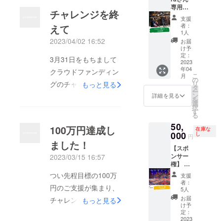
や個人グループではな
専用リ
す！ ご
チャレンジを終
ター
用命期
く、新たに生前・遺品
支援
ン】 大
限：
者：
えて
整理士として発信して
阪の理
2023年
1人
容師、
4月1
2023/04/02 16:52
お届
いきたい⁡◎あえてク
Sakura
日〜
け予
ローズドコミュニティ
さん専
2024年
定：
3月31日をもちまして
用のリ
2023
4月1日
にし、モラルの整った
年04
ターン
ご用命
クラウドファンディン
こ
月
です。
場所で業界のリアルを
回数：1
の
リ
グのチャレンジが終了
もっと見る
Sakura
回 ※池
タ
発信をしていきたい。
ー
さんの
側さん
ン
詳細を見る
いたしました。
を
ご用命
以外の
選
◎シンプルに、やりた
択
1,000,000円の目標金
をお聞
方のご
す
る
い気持ちを抑えられな
きし、
支援は
額に対して134%の達
50,
全うし
ご遠慮
100万円達成し
かった⁡と、いうことで
在庫な
成率、171人の方から
ます！
000
くださ
し
円
5月からオンラインサ
ご用命
い。
ました！
のご支援で1,345,000
【スポ
期限：
ロンを始めることにし
ンサー
2023/03/15 16:57
2023年
円が集まるという結果
権】 個
4月1
ました！現場のリアル
になりました。ご支
人スポ
日〜
つい先程目標の100万
支援
をお届けするのと共
ンサー
2024年
援、応援してくださっ
者：
円のご支援が集まり、
になっ
4月1日
5人
に、誰もに必ず訪れる
た皆さま本当にありが
ていた
ご用命
お届
チャレンジが成功と成
もっと見る
“人生の終わり” に困ら
だける
回数：1
け予
とうございます！！
権利で
りました！！ご支援を
回
定：
ないようにいまから知
す。HP
2023
チャレンジ中は多くの
※Sakur