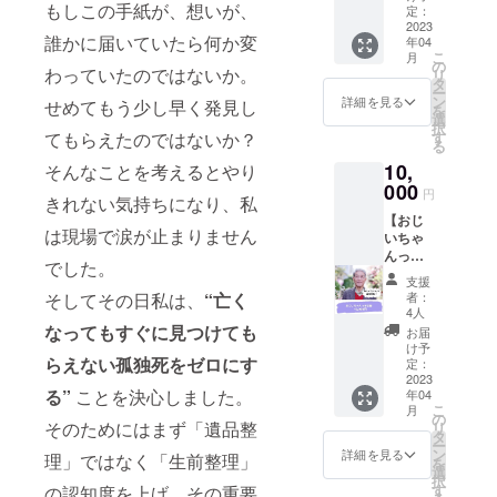
への直
もしこの手紙が、想いが、
きない
さった
定：
ての情
4月以降
接支
利用者
2023
方に
報を定
2023年
援、利
誰かに届いていたら何か変
年04
さまに
は、西
期的に
に行う
用料の
こ
月
支援が
野さん
の
発信し
イベン
わっていたのではないか。
割引に
リ
できる
にどん
タ
ていき
トすべ
使わせ
ー
権で
なアド
ン
ます。
詳細を見る
てにお
せめてもう少し早く発見し
ていた
を
す。ご
バイス
選
※通常月
名前を
だきま
択
支援が1
を頂け
す
てもらえたのではないか？
額500円
掲載さ
す。 有
る
つある
たのか
のオン
せてい
効期限 :
10,
ごとに1
そんなことを考えるとやり
を可能
ライン
ただき
2023年
万円の
000
な限り
です。
ます。
円
4月1
きれない気持ちになり、私
割引を
共有さ
※参加権
日〜
【おじ
いたし
せてい
利期
2024年
は現場で涙が止まりません
いちゃ
ます。
ただき
間：
4月1日
んっ子
（例）
ます！
2023年
でした。
zoom回
支援】
お見積
ご自身
5月1
支援
数 : 1回
お金の
もり額
のビジ
日〜
者：
そしてその日私は、
“亡く
（1時
問題で
が3万円
ネスや
4人
2024年
間）
生前整
の場合
なってもすぐに見つけても
日々の
4月31日
お届
※zoom
理がで
お見積
生活に
け予
※オンラ
の日程
きない
らえない孤独死をゼロにす
額：3万
定：
落とし
インサ
調整は
利用者
2023
円 - ご
込める
ロンへ
個別に
る”
ことを決心しました。
年04
さまに
支援
ところ
のご招
こ
ご連絡
月
支援が
金：1万
の
があれ
待はク
そのためにはまず「遺品整
リ
をさせ
できる
円 = ご
タ
ば幸い
ラウド
ー
ていた
権で
請求
ン
です。
詳細を見る
ファン
理」ではなく「生前整理」
を
だきま
す。ご
額：2万
選
時間を3
ディン
択
す。
支援が1
円 ※最
す
回に分
の認知度を上げ、その重要
グ終了