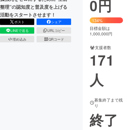
0
円
整理”の認知度と普及度を上げる
まちづくり・地域活性化
活動をスタートさせます！
134%
ポスト
シェア
目標金額は
CAMPFIRE for Social Good
CAMPFIRE Creation
LINEで送る
URLコピー
1,000,000円
CAMPFIREふるさと納税
machi-ya
コミュニティ
埋め込み
QRコード
支援者数
171
人
募集終了まで残
り
終了