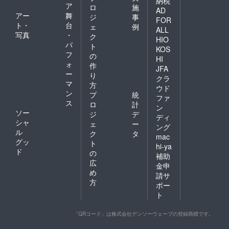
納税
ア
ロ
施
AD
アー
舞
ジ
事
FOR
ト・
台
ェ
例
ALL
写真
・
ク
HIO
パ
ト
KOS
フ
の
HI
ォ
作
JFA
ー
り
クラ
マ
方
ウド
ン
プ
統
ファ
ス
ロ
計
ン
ソー
ジ
デ
ディ
シャ
ェ
ー
ング
ル
ク
タ
mac
グッ
ト
hi-ya
ド
の
補助
広
金申
め
請サ
方
ポー
ト
「QRコード」は株式会社デンソーウェーブの登録商標です。