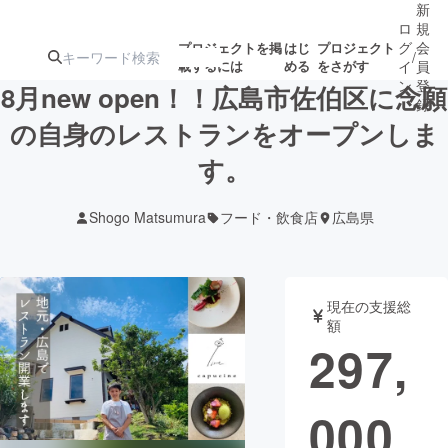
新
ロ
規
グ
会
プロジェクトを掲
はじ
プロジェクト
/
載するには
める
をさがす
イ
員
ン
登
8月new open！！広島市佐伯区に念願
録
の自身のレストランをオープンしま
す。
人気のプロ
注目のリ
注目の新着プロ
募集終了が近いプ
もうすぐ公開
ジェクト
ターン
ジェクト
ロジェクト
されます
Shogo Matsumura
フード・飲食店
広島県
アート・写真
音楽
現在の支援総
テクノロジー・ガジェット
ゲーム・サ
額
297,
映像・映画
書籍・雑誌
000
ビジネス・起業
チャレンジ