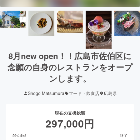
8月new open！！広島市佐伯区に
念願の自身のレストランをオープ
ンします。
Shogo Matsumura
フード・飲食店
広島県
現在の支援総額
297,000
円
終了
59
%達成