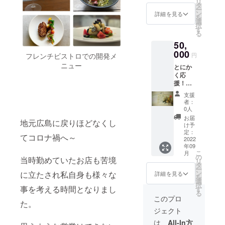
リ
ソース
電話に
す。 ・
ターン
タ
す。 リターンに
ー
・アー
てご予
複数人
を消化
ン
かかる費用が少
詳細を見る
を
モンド
約を承
でご利
させて
選
ない為、その分
択
プラリ
りま
用の際
頂く可
す
多くの支援をプ
る
ネのヌ
す。ご
は、必
能性が
ロジェクトにあ
ガーグ
予約の
50,
要枚数
ござい
てる事ができま
ラッセ
際にお
を購入
000
ます
す。 ※チケット
フレンチビストロでの開発メ
円
・珈琲
名前と
くださ
の
は1000円×10枚
ニュー
・小菓
注文ID
とにか
い。 ・
で、ご
となります。お
子 [有効
をお伝
く応
キャン
予約の
釣りが出ません
期限］
えくだ
援！完
セルは2
際はご
のでご使用の際
2022年
さい。
全支援
日前ま
留意く
はご留意くださ
支援
6月30日
[ご利用
コー
で無料
ださい
い。
者：
～2022
につい
ス！
となり
ますよ
0人
年12月4
ての注
20000
ます。
うお願
お届
地元広島に戻りほどなくし
日 [ご利
意事
円分の
前日の
いいた
け予
用方
項］ ・
お食事
キャン
定：
しま
てコロナ禍へ～
法］ ・
コース
チケッ
2022
セルに
す。 ・
3日前ま
年09
は、購
トとお
ついて
ご提供
こ
月
でのご
入者様1
礼にお
はリ
の
するメ
当時勤めていたお店も苦境
リ
予約に
名様分
手紙を
ターン
タ
ニュー
ー
てご利
とな
お送り
を消化
ン
に立たされ私自身も様々な
は当日
詳細を見る
を
用頂け
り、ご
させて
させて
選
の仕入
択
ます。
本人様
いただ
事を考える時間となりまし
頂きま
す
れ状
る
当日の
のみご
きま
すので
況、季
このプロ
た。
ご利用
利用可
す。 リ
ご予約
節に
ジェクト
はお控
能で
ターン
の際は
よって
えくだ
す。 ・
にかか
ご留意
変わる
は、
All-In方