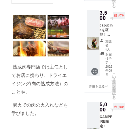
択
りいた
品到着
す
る
しま
後4日間
3,5
す。 ・
・主原
残り70
季節の
00
料の原
円
オスス
産地：
capucin
メパ
国産
eを堪
フェ
能！ラ
（いち
ンチ
ぢく、
支援
コース
巨峰、
者：
お食事
栗な
5人
チケッ
ど） ・
お届
トをお
小菓子
け予
送りさ
・珈琲
定：
熟成肉専門店では主任とし
せてい
2022
or紅茶
年09
ただき
[有効期
てお店に携わり、ドライエ
こ
月
ます。
限］
の
リ
例） ・
2022年
タ
イジング(肉の熟成方法）の
ー
前菜10
9月15日
ン
詳細を見る
を
種盛り
～2023
選
ことや、
択
合わせ
年11月
す
る
・ゴー
15日の
5,0
ルド
炭火での肉の火入れなどを
うちの
残り32
ラッ
00
毎週月
円
学びました。
シュの
曜日と
CAMPF
冷製ポ
日曜日
IRE限
ター
の14時
定！
ジュ ・
～17時