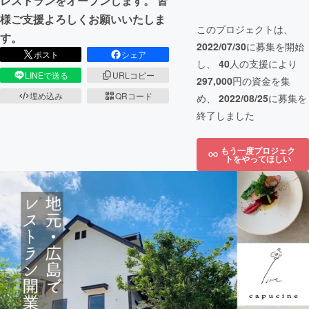
レストランをオープンします。 皆
様ご支援よろしくお願いいたしま
このプロジェクトは、
す。
2022/07/30
に募集を開始
ポスト
シェア
し、
40
人の支援により
LINEで送る
URLコピー
297,000
円の資金を集
埋め込み
QRコード
め、
2022/08/25
に募集を
終了しました
もう一度プロジェク
トをやってほしい