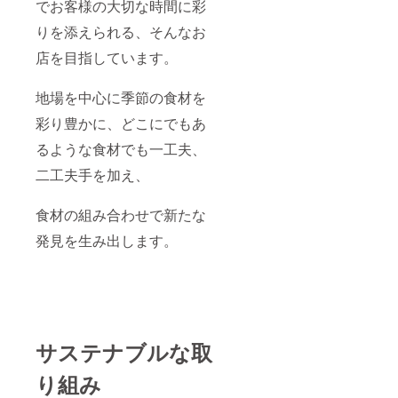
すので
でお客様の大切な時間に彩
ご予約
りを添えられる、そんなお
の際は
ご留意
店を目指しています。
くださ
います
ようお
地場を中心に季節の食材を
願いい
たしま
彩り豊かに、どこにでもあ
す。 ・
ご提供
るような食材でも一工夫、
するメ
二工夫手を加え、
ニュー
は当日
の仕入
食材の組み合わせで新たな
れ状況
によっ
発見を生み出します。
て変わ
る場合
がござ
います
のでご
了承く
ださ
い。
サステナブルな取
り組み