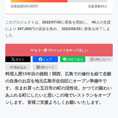
目標金額
500,000
円
支援者数
40
人
このプロジェクトは、
2022/07/30
に募集を開始し、
40
人の支援
により
297,000
円の資金を集め、
2022/08/25
に募集を終了しま
した
もう一度プロジェクトをやってほしい
ポスト
シェア
LINEで送る
URLコピー
埋め込み
QRコード
料理人歴15年目の挑戦！関西、広島での修行を経て念願
の自身のお店を地元広島市佐伯区にオープン準備中で
す。 生まれ育った五日市の町の活性化、かつての賑わい
あふれる町にしたいと思いこの地でレストランをオープ
ンします。 皆様ご支援よろしくお願いいたします。