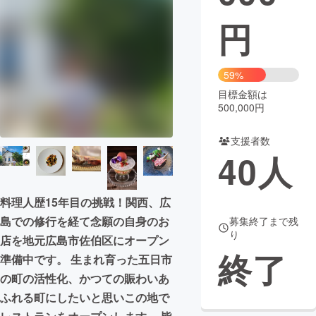
円
まちづくり・地域活性化
CAMPFIRE for Social Good
CAMPFIRE Creation
59%
CAMPFIREふるさと納税
machi-ya
コミュニティ
目標金額は
500,000円
支援者数
40
人
料理人歴15年目の挑戦！関西、広
島での修行を経て念願の自身のお
募集終了まで残
り
店を地元広島市佐伯区にオープン
終了
準備中です。 生まれ育った五日市
の町の活性化、かつての賑わいあ
ふれる町にしたいと思いこの地で