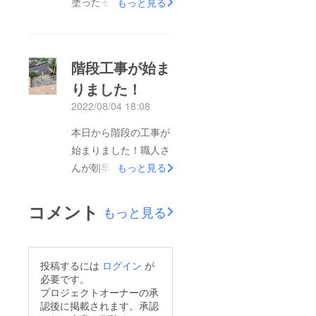
塗ったモルタルが雨で
もっと見る
流れたりもありました
が、職人さんが綺麗な
階段に仕上げてくださ
階段工事が始ま
いました。階段入り口
りました！
の側溝も鉄板で覆って
2022/08/04 18:08
いただきました♪
本日から階段の工事が
始まりました！職人さ
んが朝早くから、暑い
もっと見る
中綺麗に仕上げてくだ
さっています！やっぱ
コメント
もっと見る
り餅は餅屋ですね。続
きはまたアップしまー
す！
投稿するには
ログイン
が
必要です。
プロジェクトオーナーの承
認後に掲載されます。承認