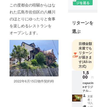
ジを送る
まれ育ち、
この度都会の喧騒からはな
同区内にて
れた広島市佐伯区の八幡川
resutaurant
のほとりにゆったりと食事
capucineを
リターンを
開業準備中
を楽しめるレストランを
です。
選ぶ
オープンします。
地元広島市
佐伯区の街
目標金額
の活性化の
未達でも
一助になれ
リターン
ば幸いで
が届きま
す。
す
(All-in
方式)
是非ご支援
お願い致し
1,5
00
円
2022年6月15日物件契約時
capucin
eオリジ
ナル抹
茶テ
支援
リーヌ
者：
とお礼
12人
のお手