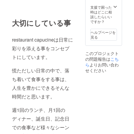
利用可
ご予約
能で
の際は
支援で困った
す。 ・
ご留意
時はどこに相
複数名
くださ
談したらいい
でご利
大切にしている事
います
ですか？
用され
ようお
る際は
願いい
ヘルプページを
人数分
たしま
見る
restaurant capucineは日常に
のご購
す。 ・
入をお
ご提供
彩りを添える事をコンセプ
願いい
するメ
このプロジェクト
たしま
ニュー
トにしています。
す。 ・
の問題報告は
こち
は当日
キャン
の仕入
ら
よりお問い合わ
セルは2
れ状況
慌ただしい日常の中で、落
せください
日前ま
によっ
で無料
て変わ
ち着いて食事をする事は、
となり
る場合
人生を豊かにできるそんな
ます。
がござ
前日の
います
時間だと思います。
キャン
のでご
セルに
了承く
ついて
ださ
週1回のランチ、月1回の
はリ
い。
ターン
ディナー、誕生日、記念日
を消化
させて
での食事など様々なシーン
頂きま