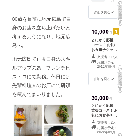
グラの
チヂク
の
ご購入
ださ
リ
テリー
のシ
タ
後お電
い。 [ご
ー
ヌとブ
ブース
ン
話にて
詳細を見る
利用に
を
リオッ
ト ・珈
選
ご予約
ついて
30歳を目前に地元広島で自
択
シュの
琲 ・小
す
を承り
の注意
る
一口前
菓子 [有
ます。
身のお店を立ち上げたいと
事項］
菜 ・
10,000
効期
ご予約
・パ
円
ゴール
考えるようになり、地元広
限］
の際に
フェは
とにかく応援
ドラッ
2022年
お名前
購入者
島へ。
コース！ お礼に
シュの
9月15日
と注文
様1名様
お食事チケット
テラリ
～2023
IDをお
分とな
（3000円分）と
ウム
年3月15
伝えく
り、ご
支援者：13人
地元広島で再度自身のスキ
お手紙をお送り
ウニと
日 [ご利
ださ
本人様
お届け予定：
させていただき
コンソ
用方
い。 [ご
のみご
こ
2022年09月
ルアップの為、フレンチビ
の
ます。 リターン
メ ・焼
法］ ・
利用に
利用可
リ
タ
にかかる費用が
茄子と
3日前ま
ついて
ストロにて勤務。休日には
能で
ー
ン
少ない為、その
鯵のプ
詳細を見る
でのご
の注意
す。 ・
を
選
分多くの支援を
レッセ
予約に
先輩料理人のお店にて研鑽
事項］
キャン
択
す
プロジェクトに
・季節
てご利
・コー
セルは2
る
を積んでまいりました。
あてる事ができ
の魚料
用頂け
スは、
日前ま
30,000
ます。 ※チケッ
理 炭
円
ます。
購入者
で無料
トは1000円×6枚
火焼 ・
当日の
様1名様
となり
とにかく応援、
となります。お
国産牛
ご利用
分とな
ます。
支援コース！ お
釣りが出ません
フィレ
はお控
り、ご
前日の
礼にお食事チ
のでご使用の際
肉の
えくだ
本人様
キャン
ケット10000円
はご留意くださ
支援者：2人
ロース
さい。
のみご
セルに
分と感謝のお手
い。
ト 赤
お届け予定：
・ご購
利用可
ついて
紙をお送りさせ
こ
2022年09月
ワイン
入後お
能で
はリ
の
ていただきま