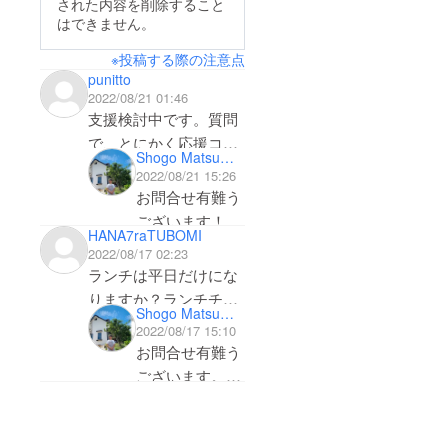
された内容を削除すること
はできません。
※投稿する際の注意点
punitto
2022/08/21 01:46
支援検討中です。質問
で、とにかく応援コー
Shogo Matsumura
スのチケットについ
2022/08/21 15:26
て、使用期限はありま
お問合せ有難う
すか？
ございます！
HANA7raTUBOMI
また、10000円コース
期限は設けてお
2022/08/17 02:23
のチケットの記載が、
りませんので、
ランチは平日だけにな
1000円×6枚になってい
ご安心くださ
りますか？ランチチ
ますが、恐らく1000円
Shogo Matsumura
い。
ケットを購入した場
2022/08/17 15:10
×3枚ですよね^ ^
合、土日祝でも使用で
お問合せ有難う
いかがでしょうか？
またチケットは
きますか？
ございます。
1000円×3枚と
土日祝日もラン
なります。
チ営業しており
表記ミス申し訳
ますので、お使