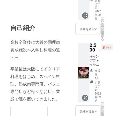
お届
紙をお
け予
送りさ
定：
せてい
2022
年09
ただき
こ
月
ます。
の
リ
「原材
タ
自己紹介
ー
料等の
ン
詳細を見る
を
食品表
選
択
示はお
す
る
届け商
高校卒業後に大阪の調理師
2,5
品のラ
残り59
ベルに
00
養成施設へ入学し料理の道
円
表記さ
キャン
へ～
れま
プファ
す。 ・
イヤー
名称：
卒業後は大阪にてイタリア
支援者
抹茶テ
支援
様限定
リーヌ
者：
料理をはじめ、スペイン料
パ
・内
1人
フェ！
容：2
お届
理、熟成肉専門店、パフェ
capucin
カット
け予
eオリジ
・保存
定：
専門店など様々なお店、業
ナルパ
2022
方法：
年09
フェを
態で腕を磨いてきました。
冷蔵庫
こ
月
食べれ
内で保
の
リ
るチ
存 ・消
タ
ー
ケット
費期
ン
詳細を見る
を
をお送
限：商
選