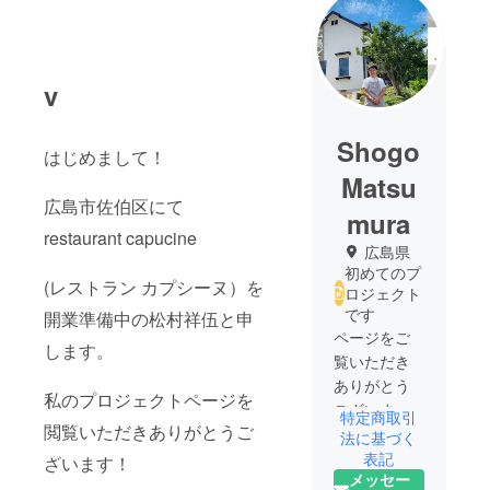
v
Shogo
はじめまして！
Matsu
広島市佐伯区にて
mura
restaurant capucine
広島県
初めてのプ
(レストラン カプシーヌ）を
ロジェクト
です
開業準備中の松村祥伍と申
ページをご
します。
覧いただき
ありがとう
私のプロジェクトページを
ございま
特定商取引
閲覧いただきありがとうご
す。
法に基づく
私は広島市
表記
ざいます！
メッセー
佐伯区で生