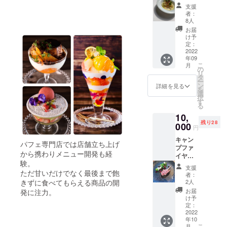
ディ
瀬戸内
[ご利用
支援
ナー
六穀豚
方法］
者：
5000円
のロー
・ご利
8人
コース
スト ・
用日の1
お届
お食事
クレー
週間前
け予
チケッ
ムダン
定：
までの
トをお
2022
ジュ ・
ご予約
年09
送りい
珈琲or
にてご
こ
月
たしま
紅茶 [有
の
利用頂
リ
す。
効期
タ
けま
ー
例） ・
限］
ン
す。当
詳細を見る
を
焼茄子
2022年
選
日のご
択
と鯵の
９月15
す
利用は
る
テリー
日～
不可と
10,
ヌ ・夏
2023年
なりま
残り28
野菜の
000
3月15日
す。 ・
円
ガスパ
[ご利用
ご購入
キャン
チョ
方法］
後お電
パフェ専門店では店舗立ち上げ
プファ
燻製し
・ご予
話にて
から携わりメニュー開発も経
イヤー
たムー
約にて
ご予約
験。
支援者
ル貝 ・
ご利用
を承り
支援
様限定
ただ甘いだけでなく最後まで飽
季節の
頂けま
ます。
者：
オリジ
ラビオ
きずに食べてもらえる商品の開
す。当
2人
ご予約
ナル
リ ・瀬
日のご
の際に
お届
発に注力。
コー
戸内六
利用は
け予
お名前
ス！
穀豚の
定：
お控え
と注文
例） ・
2022
ロース
くださ
IDをお
年10
フォア
ト ・イ
い。 ・
伝えく
こ
月