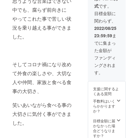
思うような営業はできない
さい。
複数名
る費用
くださ
場合が
式
です。
・ご購
でご利
が少な
います
ござい
中でも、腐らず前向きに
入後お
用され
い為、
ようお
ますの
目標金額に
電話に
る場合
その分
願いい
でご了
やってこれた事で苦しい状
関わらず、
てご予
は人数
多くの
たしま
承くだ
約を承
分のチ
支援を
況を乗り越える事ができま
す。 ・
さい。
2022/08/25
りま
ケット
プロ
ご提供
23:59:59
ま
す。ご
した。
を購入
ジェク
するメ
予約の
お願い
トにあ
ニュー
でに集まっ
際にお
いたし
てる事
は当日
た金額が
名前と
ます。
ができ
の仕入
注文ID
・キャ
ます。
れ状況
ファンディ
をお伝
ンセル
※チケッ
によっ
そしてコロナ禍になり改め
ングされま
えくだ
は2日前
トは
て変わ
さい。
まで無
1000円
る場合
す。
て外食の楽しさや、大切な
[ご利用
料とな
×20枚と
がござ
につい
りま
なりま
います
人や仲間、家族と食べる食
ての注
す。前
す。お
のでご
支援に関するよ
意事
事の大切さ、
日の
釣りが
了承く
くある質問
項］ ・
キャン
出ませ
ださ
コース
セルに
んので
い。
手数料はいく
笑いあいながら食べる事の
は、購
ついて
ご使用
らかかります
入者様1
はリ
の際は
か？
大切さに気付く事ができま
名様分
ターン
ご留意
とな
を消化
くださ
目標金額に届
した。
り、ご
させて
い。
かなかった場
本人様
頂きま
合どうなりま
のみご
すので
すか？