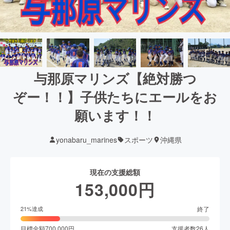
与那原マリンズ【絶対勝つ
ぞー！！】子供たちにエールをお
願います！！
yonabaru_marines
スポーツ
沖縄県
現在の支援総額
153,000
円
終了
21
%達成
目標金額
700,000
円
支援者数
26
人