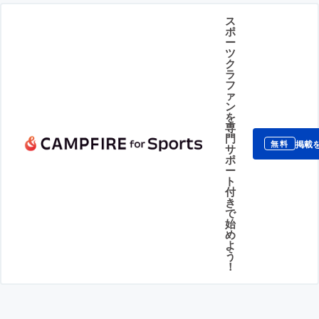
ス
ポ
ー
ツ
ク
ラ
フ
ァ
ン
を
専
門
掲載
無料
サ
ポ
ー
ト
付
き
で
始
め
よ
う
！