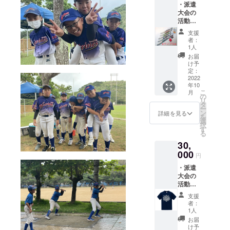
・派遣
大会の
活動報
告 ・オ
支援
リジナ
者：
ルタオ
1人
ル
お届
（H850
け予
×H340
定：
綿
2022
年10
100％）
こ
月
・チー
の
リ
ムボー
タ
ー
ルペン
ン
詳細を見る
を
（芯
選
択
色/黒）
す
る
30,
000
円
・派遣
大会の
活動報
告 ・
支援
チーム
者：
ボール
1人
ペン
お届
（芯色/
け予