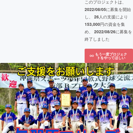
このプロジェクトは、
2022/08/05
に募集を開始
し、
26
人の支援により
153,000
円の資金を集
め、
2022/08/26
に募集を
終了しました
もう一度プロジェク
トをやってほしい