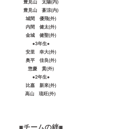
豊見山 太陽(内)
豊見山 蒼涼(内)
城間 優飛(外)
内間 健太(外)
金城 健聖(外)
●3年生●
安里 幸大(外)
奥平 佳良(外)
惣慶 貫(外)
●2年生●
比嘉 新來(外)
高山 琉旺(外)
■チームの絆■