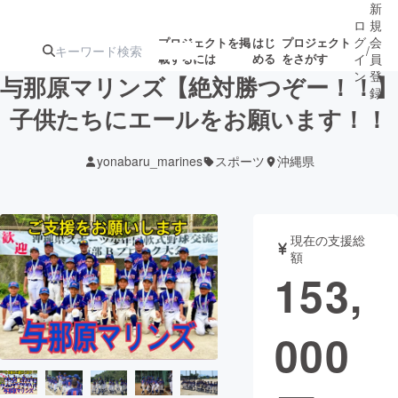
新
ロ
規
グ
会
プロジェクトを掲
はじ
プロジェクト
/
載するには
める
をさがす
イ
員
ン
登
与那原マリンズ【絶対勝つぞー！！】
録
子供たちにエールをお願います！！
人気のプロ
注目のリ
注目の新着プロ
募集終了が近いプ
もうすぐ公開
yonabaru_marines
スポーツ
沖縄県
ジェクト
ターン
ジェクト
ロジェクト
されます
アート・写真
音楽
現在の支援総
額
153,
テクノロジー・ガジェット
ゲーム・サ
000
映像・映画
書籍・雑誌
ビジネス・起業
チャレンジ