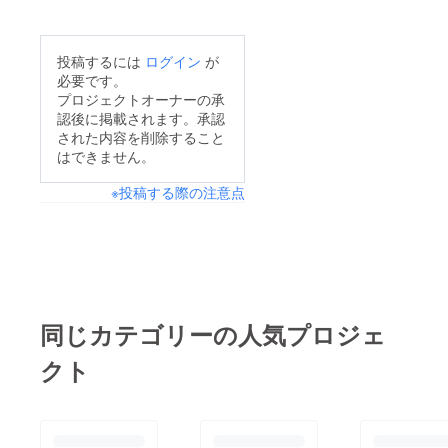
金額（選択リターン）
子供達の活躍に乞うご
クトにこれまでたくさ
☆支援日をご記入下さ
期待！！
んの方々にご支援を頂
投稿するには
ログイン
が
い。※但し書きは「第
き感謝の気持ちでいっ
必要です。
42回九州ブロックス
ぱいです。プロジェク
プロジェクトオーナーの承
ポーツ少年団軟式野球
認後に掲載されます。承認
ト終了まで残り15時間
された内容を削除すること
交流大会支援金」とさ
となりました。ご支援
はできません。
せていただきます。
を悩まれてる方！後回
※投稿する際の注意点
しにしてた方！まだ間
に合います！！引き続
き応援して頂きますよ
うよろしくお願いしま
す。
同じカテゴリーの人気プロジェ
クト