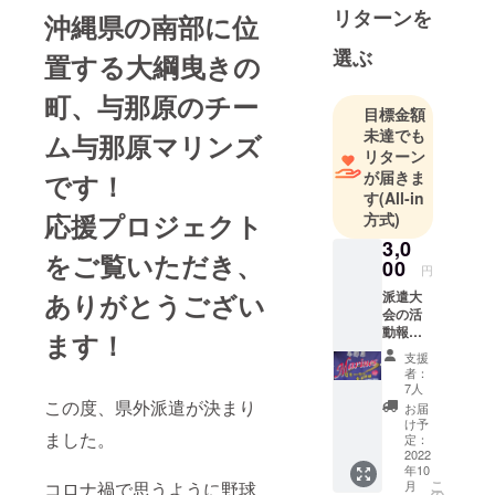
リターンを
沖縄県の南部に位
選ぶ
置する大綱曳きの
町、与那原のチー
目標金額
未達でも
ム与那原マリンズ
リターン
が届きま
です！
す
(All-in
応援プロジェクト
方式)
3,0
をご覧いただき、
00
円
ありがとうござい
派遣大
会の活
動報告
ます！
をメー
支援
ルでお
者：
送りい
7人
たしま
この度、県外派遣が決まり
お届
す。
け予
ました。
定：
2022
年10
こ
コロナ禍で思うように野球
月
の