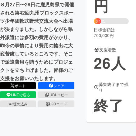
円
８月27日〜28日に鹿児島県で開催
まちづくり・地域活性化
される第42回九州ブロックスポー
ツ少年団軟式野球交流大会へ出場
21%
が決まりました。しかしながら県
目標金額は
CAMPFIRE for Social Good
CAMPFIRE Creation
700,000円
外派遣には多額の費用がかかり、
CAMPFIREふるさと納税
machi-ya
コミュニティ
昨今の事情により費用の捻出に大
支援者数
変苦慮しているところです。そこ
26
人
で派遣費用を賄うためにプロジェ
クトを立ち上げました。皆様のご
支援をお願いいたします。
募集終了まで残
ポスト
シェア
り
LINEで送る
URLコピー
終了
埋め込み
QRコード