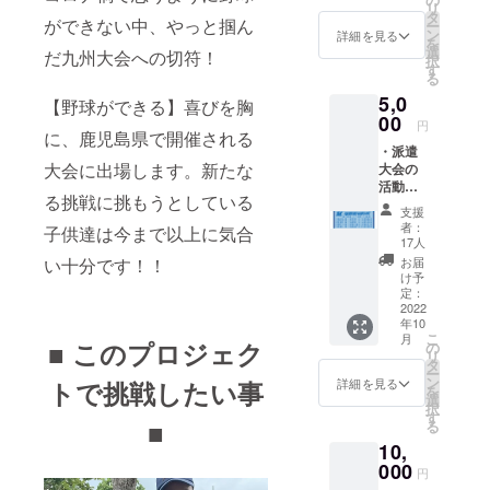
リ
タ
ができない中、やっと掴ん
ー
ン
詳細を見る
を
選
だ九州大会への切符！
択
す
る
5,0
【野球ができる】喜びを胸
00
円
に、鹿児島県で開催される
・派遣
大会に出場します。新たな
大会の
活動報
る挑戦に挑もうとしている
告 ・オ
支援
リジナ
者：
子供達は今まで以上に気合
ルタオ
17人
ル
い十分です！！
お届
（H850
け予
×H340
定：
綿
2022
年10
100％）
こ
月
■ このプロジェク
の
リ
タ
ー
ン
詳細を見る
トで挑戦したい事
を
選
択
す
■
る
10,
000
円