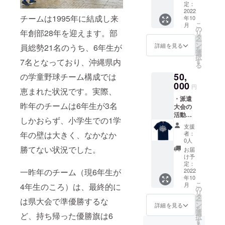
黒） ・
定：
記念Ｔ
2022
チームは1995年に結成し来
年10
シャツ
こ
月
カ
の
年創部28年を迎えます。部
リ
ラー：
タ
ー
ネイ
ン
詳細を見る
員総勢21名のうち、6年生が
を
ビー
選
択
※ワンサ
7名となっており、沖縄県内
す
る
イズ
50,
の学童野球チーム構成では
身丈71
身幅54
000
円
恵まれた状況です。実際、
肩幅49
・派遣
素
昨年のチームは6年生が3名
大会の
材：ポ
活動報
リエス
しかおらず、小学生での1学
告 ・オ
テル
支援
リジナ
100％
年の壁は大きく、なかなか
者：
ルタオ
0人
ル２枚
勝てない状況でした。
お届
け予
（H850
定：
一昨年のチーム（現6年生が
×H340
2022
年10
綿
こ
月
4年生のころ）は、最終的に
100％）
の
リ
・チー
タ
は県大会で準優勝するな
ー
ムボー
ン
詳細を見る
を
ルペン
選
ど、持ち帰った優勝旗は6
択
２本
す
る