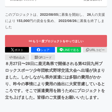
このプロジェクトは、
2022/08/05
に募集を開始し、
26
人の支援
により
153,000
円の資金を集め、
2022/08/26
に募集を終了しま
した
もう一度プロジェクトをやってほしい
ポスト
シェア
LINEで送る
URLコピー
埋め込み
QRコード
８月27日〜28日に鹿児島県で開催される第42回九州ブ
ロックスポーツ少年団軟式野球交流大会へ出場が決まり
ました。しかしながら県外派遣には多額の費用がかか
り、昨今の事情により費用の捻出に大変苦慮していると
ころです。そこで派遣費用を賄うためにプロジェクトを
立ち上げました。皆様のご支援をお願いいたします。