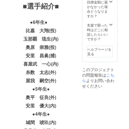
目標金額に届
■選手紹介■
かなかった場
合どうなりま
すか？
●6年生●
支援で困った
比嘉 大翔(投)
時はどこに相
談したらいい
玉那覇 琉生(内)
ですか？
奥原 崇雅(投)
ヘルプページを
見る
安里 昌眞(捕)
喜屋武 一心(内)
このプロジェクト
糸数 太志(外)
の問題報告は
こち
屋我 嗣空(外)
ら
よりお問い合わ
せください
●5年生●
奥平 征良(外)
安里 優大(内)
●4年生●
城間 琥玖(内)