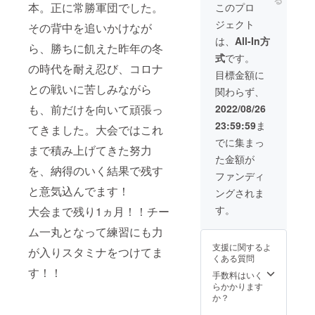
（芯色/
本。正に常勝軍団でした。
このプロ
黒） ・
ジェクト
記念Ｔ
その背中を追いかけなが
シャツ
は、
All-In方
ら、勝ちに飢えた昨年の冬
カ
式
です。
ラー：
の時代を耐え忍び、コロナ
ネイ
目標金額に
ビー
との戦いに苦しみながら
関わらず、
※ワンサ
イズ
も、前だけを向いて頑張っ
2022/08/26
身丈71
23:59:59
ま
身幅54
てきました。大会ではこれ
肩幅49
でに集まっ
まで積み上げてきた努力
素
た金額が
材：ポ
を、納得のいく結果で残す
リエス
ファンディ
テル
と意気込んでます！
ングされま
100％
す。
大会まで残り1ヵ月！！チー
ム一丸となって練習にも力
支援に関するよ
が入りスタミナをつけてま
くある質問
す！！
手数料はいく
らかかります
か？