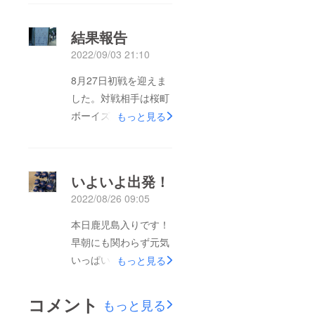
は10月中に順次お届け
する予定です。【領収
結果報告
書について】クラウド
2022/09/03 21:10
ファンディングへのご
支援にあたり、個人
8月27日初戦を迎えま
様・法人様に領収書の
した。対戦相手は桜町
発行をさせていただき
ボーイズ少年軟式野球
もっと見る
ます。領収書の発行が
クラブスポーツ少年団
必要な方は下記アドレ
さんと4対6で惜しくも
ス個別にご連絡下さい
敗れました。子供達は
いよいよ出発！
↓marines.okuhara@g
負けて涙を流しました
2022/08/26 09:05
mail.com１、件名に
がこの悔しさを糧に
【与那原マリンズクラ
もっともっと強くなっ
本日鹿児島入りです！
ウドファンディング領
て次に繋げていってほ
早朝にも関わらず元気
収書希望】2、記載注
しいと思います。与那
いっぱいの子供達で
もっと見る
意事項☆クラウドファ
原マリンズにご支援頂
す。現地に到着後は
ンディングアカウント
きまして誠に感謝申し
さっそく練習します
コメント
もっと見る
名☆領収書宛名☆支援
上げます。これからも
よ〜〜！！本プロジェ