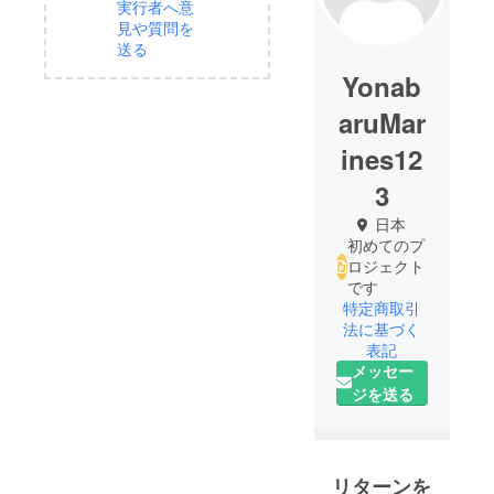
実行者へ意
見や質問を
送る
Yonab
aruMar
ines12
3
日本
初めてのプ
ロジェクト
です
特定商取引
法に基づく
表記
メッセー
ジを送る
リターンを