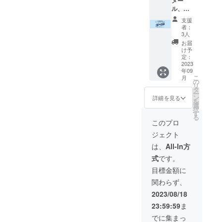
メー
ル、大
会レ
支援
ポート
者：
（試合
3人
結果報
お届
告）、
け予
チーム
定：
オリジ
2023
年09
ナルタ
こ
月
オル
の
リ
（H850
タ
ー
×H340
ン
詳細を見る
を
綿
選
択
100％）
す
る
※画像は
このプロ
サンプ
ジェクト
ルです
は、
All-In方
式
です。
目標金額に
関わらず、
2023/08/18
23:59:59
ま
でに集まっ