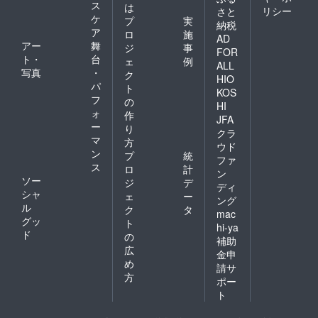
ス
は
リシー
さと
ケ
プ
実
納税
ア
ロ
施
AD
アー
舞
ジ
事
FOR
ト・
台
ェ
例
ALL
写真
・
ク
HIO
パ
ト
KOS
フ
の
HI
ォ
作
JFA
ー
り
クラ
マ
方
ウド
ン
プ
統
ファ
ス
ロ
計
ン
ソー
ジ
デ
ディ
シャ
ェ
ー
ング
ル
ク
タ
mac
グッ
ト
hi-ya
ド
の
補助
広
金申
め
請サ
方
ポー
ト