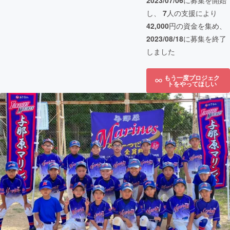
2023/07/06
に募集を開始
し、
7
人の支援により
42,000
円の資金を集め、
2023/08/18
に募集を終了
しました
もう一度プロジェク
トをやってほしい