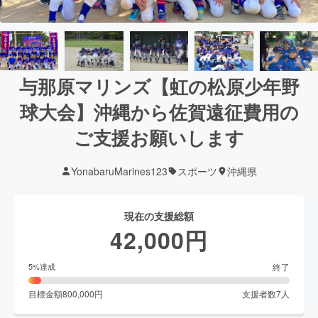
与那原マリンズ【虹の松原少年野
球大会】沖縄から佐賀遠征費用の
ご支援お願いします
YonabaruMarines123
スポーツ
沖縄県
現在の支援総額
42,000
円
終了
5
%達成
目標金額
800,000
円
支援者数
7
人