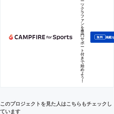
ー
ツ
ク
ラ
フ
ァ
ン
を
専
門
掲載
無料
サ
ポ
ー
ト
付
き
で
始
め
よ
う
！
このプロジェクトを見た人はこちらもチェックし
ています