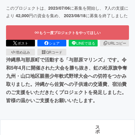
このプロジェクトは、
2023/07/06
に募集を開始し、
7
人の支援に
より
42,000
円の資金を集め、
2023/08/18
に募集を終了しました
もう一度プロジェクトをやってほしい
ポスト
シェア
LINEで送る
URLコピー
埋め込み
QRコード
沖縄県与那原町で活動する「与那原マリンズ」です。令
和5年4月に開催された大会を勝ち抜き、虹の松原旗争奪
九州・山口地区親善少年軟式野球大会への切符をつかみ
取りました。沖縄から佐賀への子供達の交通費、宿泊費
のご支援をいただきたくプロジェクトを発足しました。
皆様の温かいご支援をお願いいたします。
ス
ポ