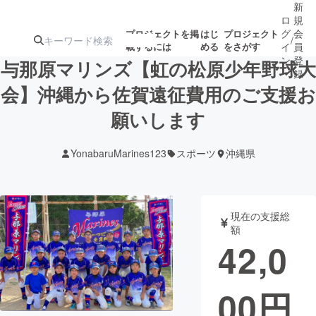
新
ロ
規
グ
会
プロジェクトを掲
はじ
プロジェクト
/
載するには
める
をさがす
イ
員
ン
登
与那原マリンズ【虹の松原少年野球大
録
会】沖縄から佐賀遠征費用のご支援お
願いします
人気のプロ
注目のリ
注目の新着プロ
募集終了が近いプ
もうすぐ公開
ジェクト
ターン
ジェクト
ロジェクト
されます
YonabaruMarines123
スポーツ
沖縄県
アート・写真
音楽
現在の支援総
テクノロジー・ガジェット
ゲーム・サ
額
42,0
映像・映画
書籍・雑誌
00
円
ビジネス・起業
チャレンジ