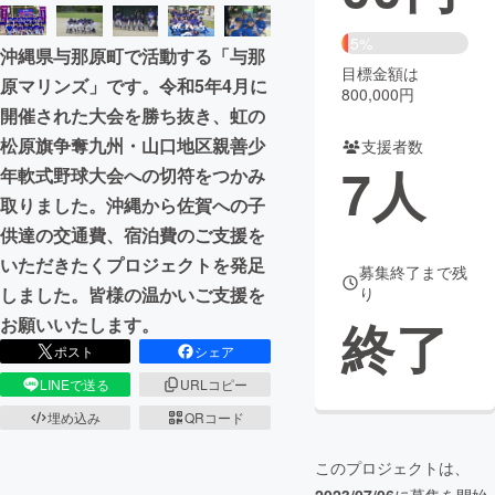
まちづくり・地域活性化
5%
沖縄県与那原町で活動する「与那
目標金額は
原マリンズ」です。令和5年4月に
800,000円
CAMPFIRE for Social Good
CAMPFIRE Creation
開催された大会を勝ち抜き、虹の
CAMPFIREふるさと納税
machi-ya
コミュニティ
松原旗争奪九州・山口地区親善少
支援者数
7
人
年軟式野球大会への切符をつかみ
取りました。沖縄から佐賀への子
供達の交通費、宿泊費のご支援を
いただきたくプロジェクトを発足
募集終了まで残
しました。皆様の温かいご支援を
り
終了
お願いいたします。
ポスト
シェア
LINEで送る
URLコピー
埋め込み
QRコード
このプロジェクトは、