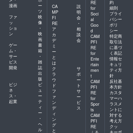
約
RE
漫画
ー
CA
説
細則
for
ツ
MP
明
プライ
Soci
ファ
映
FI
会
バシー
al
ッ
像
RE
・
ポリ
Goo
ショ
・
ア
相
シー
d
ン
映
カ
談
特定商
CAM
画
デ
会
取引法
PFI
ゲー
書
ミ
に基づ
RE
ム・
籍
ー
く表記
for
サー
・
と
情報セ
Ente
ビス
雑
は
キュリ
rtain
開発
誌
ク
サ
ティ方
men
出
ラ
ポ
針
t
版
ウ
ー
反社基
CAM
ビジ
ビ
ド
ト
本方針
PFI
ネ
ュ
フ
サ
カスタ
RE
ス・
ー
ァ
ー
マーハ
for
起業
テ
ン
ビ
ラスメ
Spor
ィ
デ
ス
ントに
ts
ー
ィ
対する
CAM
・
ン
考え方
PFI
ヘ
グ
クッ
RE
ル
と
キーポ
ふる