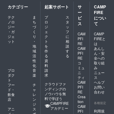
カテゴリー
起案サポート
サ
CAMP
ー
FIRE
テク
ま
プ
ス
ビ
につい
ノロ
ち
ロ
タ
ス
て
ジー
づ
ジ
ッ
・ガ
く
ェ
フ
CAM
CAMP
ジェ
り
ク
に
PFI
FIREと
ット
・
ト
相
RE
は
地
を
談
CAM
あんし
域
作
す
PFI
ん・安
活
る
る
RE
全への
性
資
コ
取り組
化
料
ミュ
み
プロ
音
請
ニ
ニュー
ダク
楽
求
ティ
ス
ト
CAM
ヘルプ
クラウドファ
フー
チ
PFI
お問い
ンディングの
ド・
ャ
RE
合わせ
ノウハウを無
飲食
レ
Crea
料で学ぼう
店
ン
tion
各種規定
CAMPFIRE
ジ
CAM
アカデミー
アニ
ス
利用規
PFI
メ・
ポ