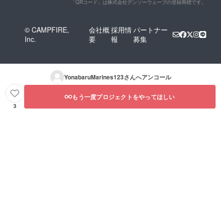
「QRコード」は株式会社デンソーウェーブの登録商標です。
© CAMPFIRE,
会社概
採用情
パートナー
Inc.
要
報
募集
YonabaruMarines123
さんへアンコール
もう一度プロジェクトをやってほしい
3