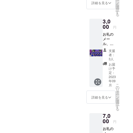
ー
ン
詳細を見る
を
選
択
す
る
3,0
00
円
お礼の
メー
ル、大
会レ
支援
ポート
者：
（試合
3人
結果報
お届
告）
け予
定：
2023
年09
こ
月
の
リ
タ
ー
ン
詳細を見る
を
選
択
す
る
7,0
00
円
お礼の