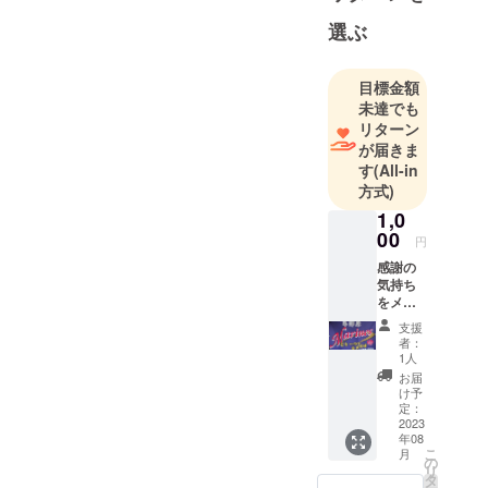
選ぶ
目標金額
未達でも
リターン
が届きま
す
(All-in
方式)
1,0
00
円
感謝の
気持ち
をメー
ルでお
支援
送りし
者：
ます。
1人
お届
け予
定：
2023
年08
こ
月
の
リ
タ