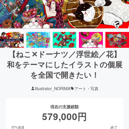
【ねこ✕ドーナツ／浮世絵／花】
和をテーマにしたイラストの個展
を全国で開きたい！
Illustrator_NORIMA
アート・写真
現在の支援総額
579,000
円
終了
57
%達成