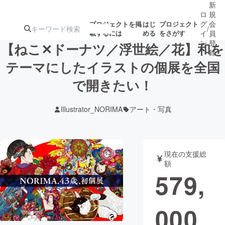
新
ロ
規
グ
会
プロジェクトを掲
はじ
プロジェクト
/
載するには
める
をさがす
イ
員
ン
登
【ねこ✕ドーナツ／浮世絵／花】和を
録
テーマにしたイラストの個展を全国
で開きたい！
人気のプロ
注目のリ
注目の新着プロ
募集終了が近いプ
もうすぐ公開
ジェクト
ターン
ジェクト
ロジェクト
されます
Illustrator_NORIMA
アート・写真
アート・写真
音楽
現在の支援総
テクノロジー・ガジェット
ゲーム・サ
額
579,
映像・映画
書籍・雑誌
000
ビジネス・起業
チャレンジ