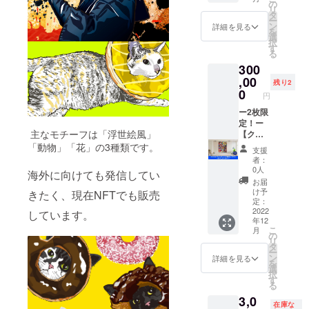
イラス
クデザ
ら
の
リ
ト入り
イナー
https://
タ
ー
で制作
NORIM
norima
ン
詳細を見る
を
し、
A.があ
design.
選
択
データ
なたの
base.sh
す
る
にてお
ペット
op/
300
届けい
をイラ
たしま
ストに
,00
残り2
す。 ■
いたし
0
円
詳細 ・
ます。
チラ
ペット
ー2枚限
シ：A4
のお写
定！ー
主なモチーフは「浮世絵風」
サイズ
真を頂
【クラ
／両面
き、
ウド
「動物」「花」の3種類です。
支援
フルカ
ドーナ
ファン
者：
ラー ・
ツのコ
ディン
0人
海外に向けても発信してい
内容：
ラボイ
グ限定
お届
別途調
ラスト
タペス
け予
きたく、現在NFTでも販売
整、グ
を制作
ト
定：
ラ
いたし
リー】
2022
しています。
年12
フィッ
ます。
グラ
こ
月
クデザ
■イラス
フィッ
の
リ
イナー
ト詳細
クデザ
タ
ー
NORIM
・あな
イナー
ン
詳細を見る
を
A.のオ
たの
NORIM
選
択
リジナ
ペット
A. のク
す
る
ルイラ
がドー
ラウド
3,0
スト入
ナツの
ファン
在庫な