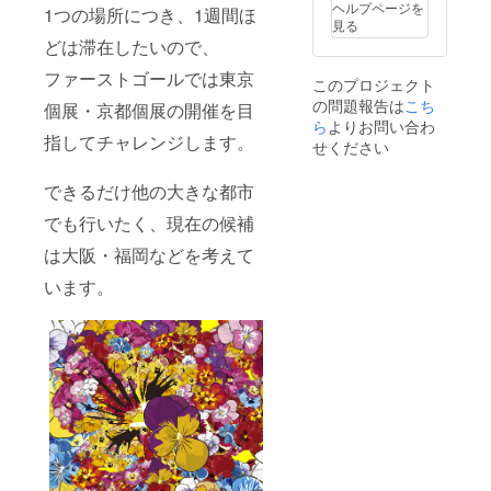
op/
起案者
者で
ヘルプページを
1つの場所につき、1週間ほ
です。
す。
見る
どは滞在したいので、
ファーストゴールでは東京
このプロジェクト
の問題報告は
こち
個展・京都個展の開催を目
ら
よりお問い合わ
指してチャレンジします。
せください
できるだけ他の大きな都市
でも行いたく、現在の候補
は大阪・福岡などを考えて
います。