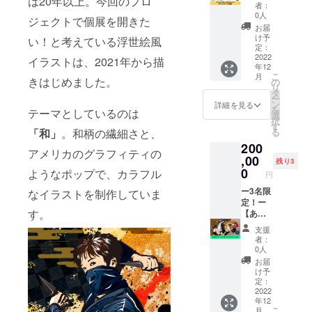
は20年以上。今回のプロ
スター
チラシ
する場
者：
をお届
データ
合等、
0人
ジェクトで個展を開きた
けいた
制作】
お断り
お届
しま
グラ
させて
け予
い！と考えている浮世絵風
す。 ■
フィッ
いただ
定：
サイズ
クデザ
2022
く場合
イラストは、2021年から描
年12
A2サイ
イナー
があり
こ
月
ズ（42
NORIM
きはじめました。
ます。
の
リ
㎝×59.4
A.のオ
お断り
タ
ー
㎝） ※
リジナ
させて
ン
詳細を見る
を
テーマとしているのは
送料込
ルイラ
いただ
選
択
みのお
スト入
いた場
す
る
「和」
。和柄の繊細さと、
値段で
りチラ
合にお
200
す。
シデー
いても
アメリカのグラフィティの
タを制
,00
返金は
残り3
作いた
いたし
0
ようなポップで、カラフル
円
しま
かねま
す。 あ
ー3名限
す。 ※
なイラストを制作していま
なたの
定！ー
掲載期
す。
会社や
【あな
間は
商品、
たの
2022年
支援
イベン
ペット
12月～
者：
トなど
をイラ
2023年
0人
のチラ
ストに
11月ま
お届
シを
しま
での1年
け予
NORIM
す】 グ
間で
定：
A.オリ
ラ
2022
す。 HP
年12
ジナル
フィッ
はこち
こ
月