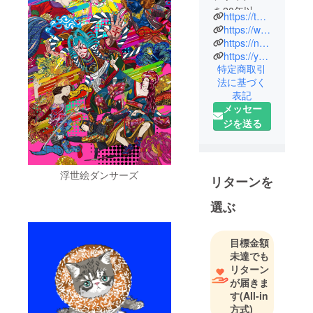
を20年以上
https://twitter.com/NorimaCreator
していま
https://www.instagram.com/norima_design/
す。
https://norimadesign.base.shop/
https://youtu.be/Ej5jxGv2a8s
コロナ禍で
特定商取引
仕事も減
法に基づく
り、イラス
表記
トを描き始
メッセー
めました。
ジを送る
元々、和柄
が好きで、
浮世絵ダンサーズ
仕事でお祭
リターンを
りのチラシ
選ぶ
を作ること
もあり、花
や浮世絵の
目標金額
未達でも
ような物も
リターン
作っていま
が届きま
したが、絵
す
(All-in
を書くこと
方式)