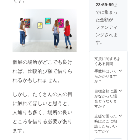
ネーム
※詳細は
ます。
（ポリ
23:59:59
ま
での掲
メール
※お届け
エステ
載も可
にて調
した
ル
でに集まっ
能で
整いた
データ
100％）
た金額が
す。 ※
しま
は商用
※送料込
掲載す
す。 ※
利用は
みのお
ファンディ
るお名
印刷先
不可と
値段で
ングされま
前は備
の手
させて
す。
考欄に
配、印
いただ
す。
必ずご
刷代は
きます
記入く
含まれ
ので予
ださ
ており
めご了
支援に関するよ
い。 ※
ませ
承くだ
個展の場所がどこでも良け
くある質問
掲載期
ん。 ※
さい。
れば、比較的少額で借りら
間は
チラシ
※イラス
手数料はいく
2022年
データ
トの著
らかかります
れるかもしれません。
12月～
の著作
作権に
か？
2023年
権に関
関しま
11月ま
しまし
して
目標金額に届
しかし、たくさんの人の目
での1年
ては、
は、起
かなかった場
間で
起案者
案者が
合どうなりま
に触れてほしいと思うと、
す。 HP
が所有
所有す
すか？
はこち
するも
るもの
人通りも多く、場所の良い
ら
のと
とし、
支援で困った
https://
ところを借りる必要があり
し、そ
その後
時はどこに相
norima
の後の
の使用
談したらいい
ます。
design.
使用の
の権利
ですか？
base.sh
権利は
は起案