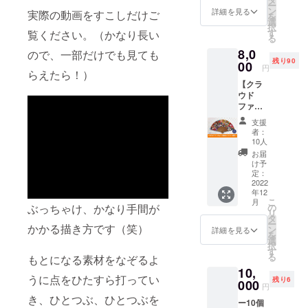
ー
います。
ファイ
ン
詳細を見る
実際の動画をすこしだけご
を
ル3種を
選
択
各1枚ず
す
覧ください。（かなり長い
る
つセッ
8,0
トでお
ので、一部だけでも見ても
残り90
届けい
00
円
らえたら！）
たしま
【クラ
す。
ウド
花・浮
ファン
世絵・
ディン
猫の
支援
グ限定
セット
者：
イラス
です。
10人
ト～扇
※送料込
お届
子～】
みのお
け予
グラ
値段で
定：
フィッ
2022
す。
年12
クデザ
こ
月
イナー
ぶっちゃけ、かなり手間が
の
リ
NORIM
タ
ー
かかる描き方です（笑）
A. のク
ン
詳細を見る
を
ラウド
選
択
ファン
す
る
もとになる素材をなぞるよ
ディン
10,
グ限定
うに点をひたすら打ってい
残り6
イラス
000
円
トで
き、ひとつぶ、ひとつぶを
ー10個
作った