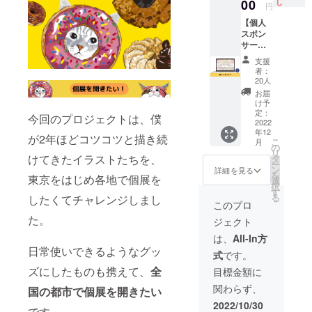
り ・お
コラボ
ディン
00
し
円
渡し：
イラス
グ限定
【個人
adobe
トにな
イラス
スポン
Illustrat
りま
トタペ
サー】
or、
す。 ・
スト
グラ
PDF、
お渡
リーを
支援
フィッ
jpeg
し：
お届け
者：
クデザ
データ
PDF、
いたし
20人
イナー
からお
jpeg、
ます。
お届
NORIM
選びい
PNG
2枚限定
け予
A.の個
ただけ
データ
の貴重
定：
今回のプロジェクトは、僕
展の個
2022
ます
からお
なリ
年12
人スポ
（印刷
選びい
ターン
が2年ほどコツコツと描き続
こ
月
ンサー
先・印
ただけ
となっ
の
リ
になれ
けてきたイラストたちを、
刷など
ます。
ており
タ
ー
る権利
は各自
（★
ます！
ン
詳細を見る
を
東京をはじめ各地で個展を
です。
ご負担
データ
■タペス
選
択
HPにあ
くださ
の商用
トリー
す
る
したくてチャレンジしまし
なたの
い。) ・
利用不
詳細 ・
このプロ
お名前
納期：
可） ・
サイ
た。
ジェクト
を個人
お打合
納期：1
ズ：横
スポン
せ完了
～２ヶ
130㎝×
は、
All-In方
サーと
からデ
月 ※詳
縦
日常使いできるようなグッ
式
です。
して掲
ザイン
細は
180cm
載いた
のやり
メール
・素
ズにしたものも携えて、
全
目標金額に
しま
とりを
にてお
材：ト
関わらず、
国の
都市で個展を開きたい
す。 ※
含め1ヶ
知らせ
ロマッ
ニック
月程度
いたし
ト生地
2022/10/30
です。