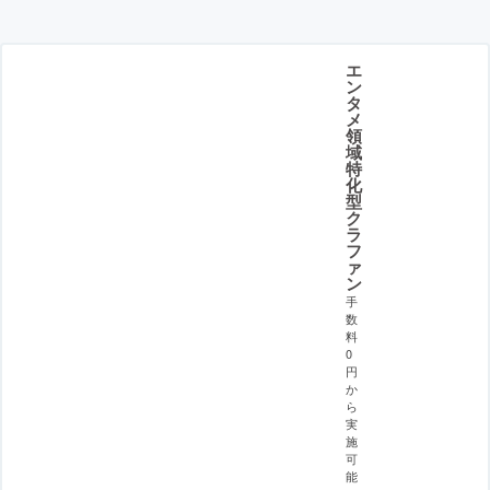
エ
ン
タ
メ
領
域
特
化
型
ク
ラ
フ
ァ
ン
手
数
料
0
円
か
ら
実
施
可
能