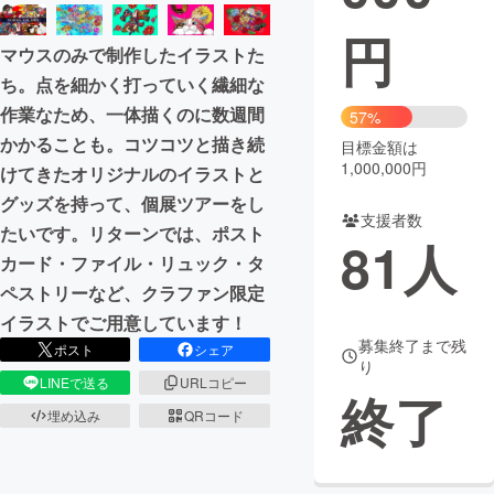
円
まちづくり・地域活性化
マウスのみで制作したイラストた
ち。点を細かく打っていく繊細な
CAMPFIRE for Social Good
CAMPFIRE Creation
作業なため、一体描くのに数週間
57%
CAMPFIREふるさと納税
machi-ya
コミュニティ
かかることも。コツコツと描き続
目標金額は
1,000,000円
けてきたオリジナルのイラストと
グッズを持って、個展ツアーをし
支援者数
たいです。リターンでは、ポスト
81
人
カード・ファイル・リュック・タ
ペストリーなど、クラファン限定
イラストでご用意しています！
募集終了まで残
ポスト
シェア
り
LINEで送る
URLコピー
終了
埋め込み
QRコード