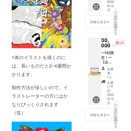
ト～
2022
けいた
値段で
年12
リュッ
しま
す。
こ
月
ク～】
す。 イ
の
リ
グラ
ラスト
タ
ー
フィッ
は、
ン
詳細を見る
を
クデザ
花・浮
選
択
イナー
世絵・
す
る
NORIM
猫から
30,
A. のク
柄をお
残り4
ラウド
000
選びい
円
ファン
ただけ
ー5社限
ディン
ます。
1体のイラストを描くのに
定！ー
グ限定
ポスト
【企業
イラス
カード
は、長いものだと2~4週間か
スポン
トで
つきで
支援
サー】
作った
す。 ■
者：
かります。
グラ
リュッ
バッグ
1人
フィッ
クをお
詳細 ・
お届
クデザ
届けい
制作方法が珍しいので、イ
サイ
け予
イナー
たしま
定：
ズ：
NORIM
2022
ラストレーターの方にはか
す。 イ
30.7㎝
年12
A.の個
ラスト
×10㎝
こ
月
なりびっくりされます
展の企
は、
の
×24㎝
リ
業スポ
花・浮
タ
・素
（笑）
ー
ンサー
世絵・
ン
材：合
詳細を見る
を
になれ
猫から
選
皮 ※送
択
る権利
お選び
す
料込み
る
です。
いただ
のお値