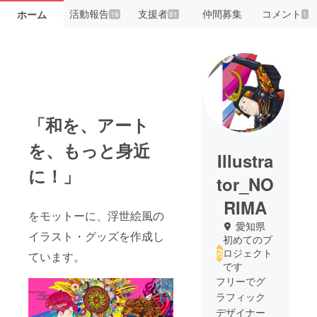
活動報告
支援者
仲間募集
コメント
ホーム
19
81
1
「和を、アート
を、もっと身近
Illustra
に！」
tor_NO
RIMA
をモットーに、浮世絵風の
愛知県
イラスト・グッズを作成し
初めてのプ
ロジェクト
ています。
です
フリーでグ
ラフィック
デザイナー