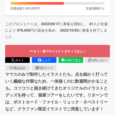
目標金額
1,000,000
円
支援者数
81
人
このプロジェクトは、
2022/09/17
に募集を開始し、
81
人の支援
により
579,000
円の資金を集め、
2022/10/30
に募集を終了しま
した
もう一度プロジェクトをやってほしい
ポスト
シェア
LINEで送る
URLコピー
埋め込み
QRコード
マウスのみで制作したイラストたち。点を細かく打って
いく繊細な作業なため、一体描くのに数週間かかること
も。コツコツと描き続けてきたオリジナルのイラストと
グッズを持って、個展ツアーをしたいです。リターンで
は、ポストカード・ファイル・リュック・タペストリー
など、クラファン限定イラストでご用意しています！