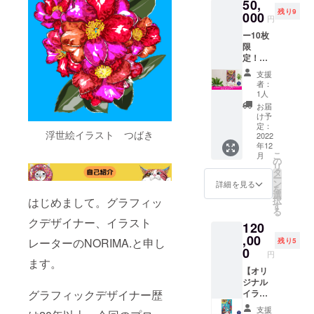
50,
HPにあ
けま
段で
残り9
なたの
000
す。 ポ
す。 ※
円
会社の
スト
イラス
ー10枚
お名前
カード
トは支
限
とHPリ
つきで
援画面
定！ー
ンクを
す。 ■
よりお
【クラ
企業ス
リュッ
選びく
支援
ウド
ポン
ク詳細
ださ
者：
ファン
サーと
・サイ
1人
い。
ディン
して掲
ズ：縦
お届
グ限定
載いた
42.5㎝×
け予
イラス
しま
定：
横34㎝×
浮世絵イラスト つばき
ト～A2
2022
す。 ※
厚さ15
年12
ポス
掲載内
㎝ ・素
こ
月
ター
容は
の
材：ナ
リ
～】 グ
メール
タ
イロン
ー
ラ
にて打
ン
製 ※送
詳細を見る
を
フィッ
合せさ
選
料込み
択
はじめまして。グラフィッ
クデザ
せてい
す
のお値
る
イナー
ただき
段で
クデザイナー、イラスト
120
NORIM
ます。
す。 ※
A. のク
,00
※ネット
イラス
レーターのNORIMA.と申し
残り5
ラウド
ワーク
0
トは支
円
ファン
販売ま
ます。
援画面
ディン
【オリ
たは企
よりお
グ限定
ジナル
業イ
選びく
イラス
イラス
グラフィックデザイナー歴
メージ
ださ
トA2ポ
ト入り
が相違
い。
支援