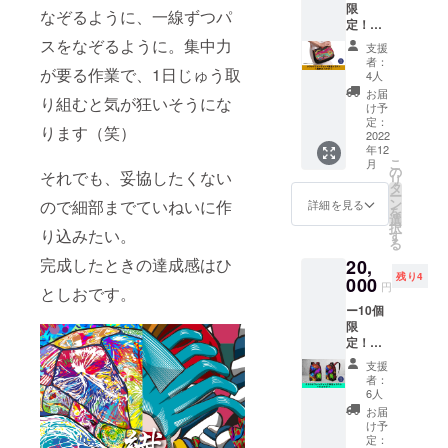
限
扇子を
なぞるように、一線ずつパ
定！ー
お届け
【クラ
いたし
スをなぞるように。集中力
支援
ウド
ます。
者：
が要る作業で、1日じゅう取
ファン
ねこ・
4人
ディン
花・浮
お届
り組むと気が狂いそうにな
グ限定
世絵集
け予
イラス
合イラ
定：
ります（笑）
ト～肩
2022
ストが
年12
かけ
入っ
こ
月
バッグ
た、絵
の
それでも、妥協したくない
リ
～】 グ
巻物の
タ
ー
ラ
ような
ン
ので細部までていねいに作
詳細を見る
を
フィッ
柄に
選
択
クデザ
り込みたい。
なって
す
る
イナー
おりま
完成したときの達成感はひ
20,
NORIM
す。 ■
残り4
A. のク
000
サイズ
円
としおです。
ラウド
長さ約
ー10個
ファン
19.5cm
限
ディン
×6.5寸
定！ー
グ限定
s■素材
【クラ
イラス
ポリエ
支援
ウド
トで
ステル/
者：
ファン
作った
紙/シル
6人
ディン
肩かけ
ク/木/竹
お届
グ限定
バッグ
※送料込
け予
イラス
をお届
定：
みのお