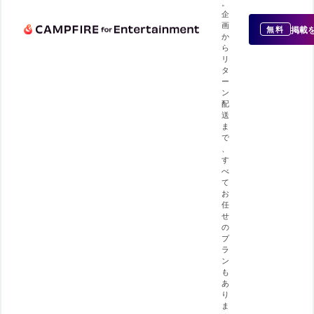
。
企
画
掲載
無料
か
ら
リ
タ
ー
ン
配
送
ま
で
、
す
べ
て
お
任
せ
の
プ
ラ
ン
も
あ
り
ま