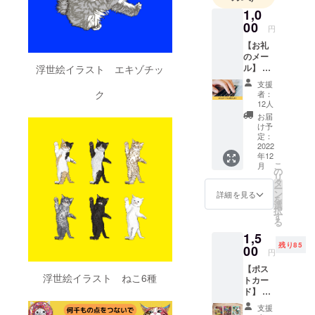
に目覚めま
1,0
した。
00
円
【お礼
趣味でダン
のメー
スをしてお
ル】 グ
浮世絵イラスト エキゾチッ
ラ
り、ヒップ
支援
フィッ
ク
者：
ホップのグ
クデザ
12人
ラフィッ
イナー
お届
NORIM
け予
ティやアフ
A. よ
定：
リカンの柄
り、心
2022
年12
を込め
などを取り
こ
月
たお礼
の
入れて、極
リ
のメー
タ
ー
彩色で、
ルをお
ン
詳細を見る
を
送りい
選
ポップで、
択
たしま
す
和を取り入
る
す。 こ
1,5
れて、好き
ちら
残り85
は、プ
00
なものを詰
円
ロジェ
め込んだ和
【ポス
クトを
浮世絵イラスト ねこ6種
トカー
ただた
テイストの
ド】 グ
だ応援
イラストで
ラ
したい
支援
す。
フィッ