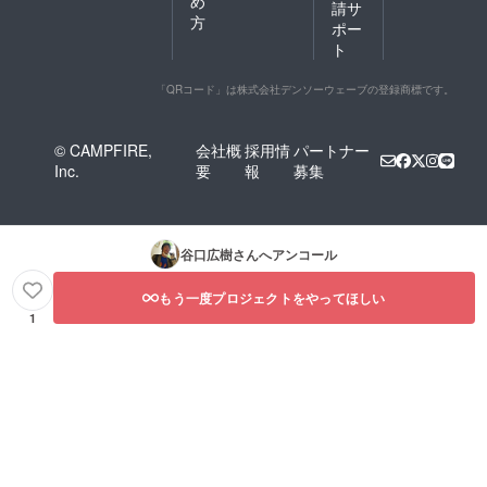
め
請サ
方
ポー
ト
「QRコード」は株式会社デンソーウェーブの登録商標です。
© CAMPFIRE,
会社概
採用情
パートナー
Inc.
要
報
募集
谷口広樹
さんへアンコール
もう一度プロジェクトをやってほしい
1