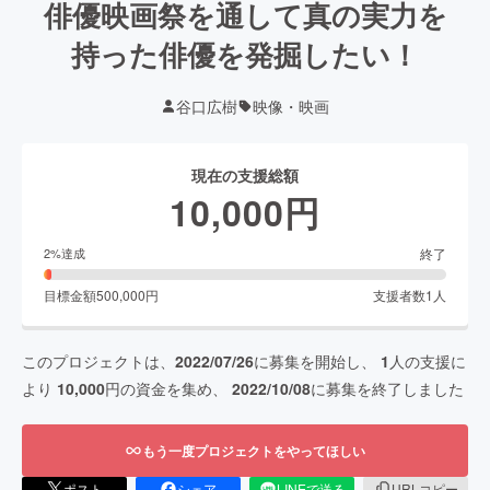
俳優映画祭を通して真の実力を
持った俳優を発掘したい！
谷口広樹
映像・映画
現在の支援総額
10,000
円
終了
2
%達成
目標金額
500,000
円
支援者数
1
人
このプロジェクトは、
2022/07/26
に募集を開始し、
1
人の支援に
より
10,000
円の資金を集め、
2022/10/08
に募集を終了しました
もう一度プロジェクトをやってほしい
ポスト
シェア
LINEで送る
URLコピー