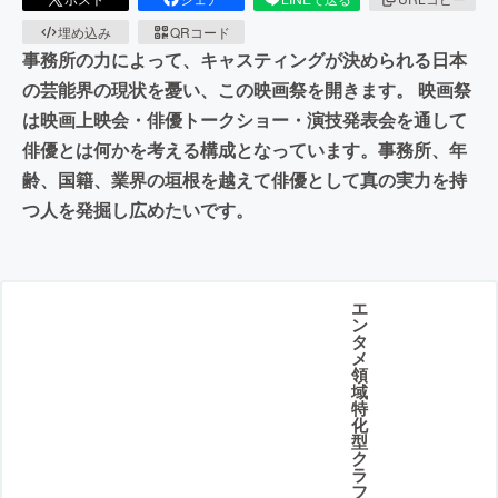
埋め込み
QRコード
事務所の力によって、キャスティングが決められる日本
の芸能界の現状を憂い、この映画祭を開きます。 映画祭
は映画上映会・俳優トークショー・演技発表会を通して
俳優とは何かを考える構成となっています。事務所、年
齢、国籍、業界の垣根を越えて俳優として真の実力を持
つ人を発掘し広めたいです。
エ
ン
タ
メ
領
域
特
化
型
ク
ラ
フ