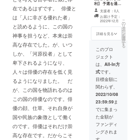
利】 予選を通過
在であるはずです。 俳優と
したファイナリ
支援者：0人
スト達の演技を
は「人に非ざる優れた者」
お届け予定：
審査できます。
こ
2022年12月
の
と読めるように、この国の
リ
タ
ー
ン
詳細を見る
神事を担うなど、本来は崇
を
選
択
す
高な存在でした。が、いつ
る
このプロ
しか、「河原役者」として
ジェクト
卑下されるようになり、
は、
All-In方
人々は俳優の存在を低く見
式
です。
目標金額に
るようになりました。 だ
関わらず、
が、この国を物語れるのは
2022/10/08
この国の俳優なのです。俳
23:59:59
ま
優の顔、仕草、それ自身が
でに集まっ
国や民族の象徴として働く
た金額が
ファンディ
のです。俳優はそれだけ崇
ングされま
高な存在です。だからこそ
す。