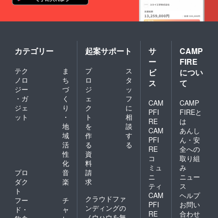
カテゴリー
起案サポート
サ
CAMP
ー
FIRE
テク
ま
プ
ス
ビ
につい
ノロ
ち
ロ
タ
ス
て
ジー
づ
ジ
ッ
・ガ
く
ェ
フ
CAM
CAMP
ジェ
り
ク
に
PFI
FIREと
ット
・
ト
相
RE
は
地
を
談
CAM
あんし
域
作
す
PFI
ん・安
活
る
る
RE
全への
性
資
コ
取り組
化
料
ミュ
み
プロ
音
請
ニ
ニュー
ダク
楽
求
ティ
ス
ト
CAM
ヘルプ
クラウドファ
フー
チ
PFI
お問い
ンディングの
ド・
ャ
RE
合わせ
ノウハウを無