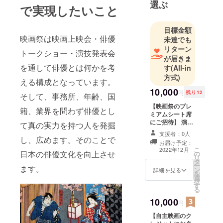
選ぶ
で実現したいこと
目標金額
映画祭は映画上映会・俳優
未達でも
リターン
トークショー・演技発表会
が届きま
を通して俳優とは何かを考
す
(All-in
方式)
える構成となっています。
10,000
円
残り12
そして、事務所、年齢、国
【映画祭のプレ
籍、業界を問わず俳優とし
ミアムシート席
にご招待】 演技
て真の実力を持つ人を発掘
審査会、名作映
支援者：0人
画上映、俳優
し、広めます。そのことで
お届け予定：
トークショーが
こ
2022年12月
日本の俳優文化を向上させ
の
前列で見れま
リ
タ
す。
ー
ます。
ン
詳細を見る
を
選
択
す
る
10,000
円
【自主映画のク