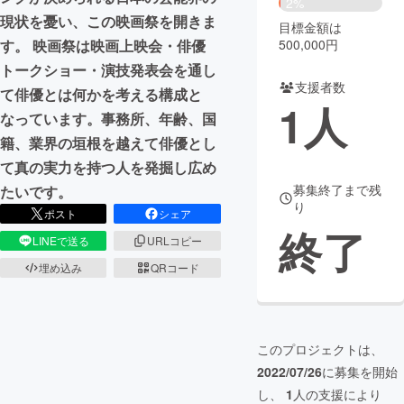
2%
現状を憂い、この映画祭を開きま
目標金額は
まちづくり・地域活性化
500,000円
す。 映画祭は映画上映会・俳優
トークショー・演技発表会を通し
支援者数
CAMPFIRE for Social Good
CAMPFIRE Creation
て俳優とは何かを考える構成と
1
人
CAMPFIREふるさと納税
machi-ya
コミュニティ
なっています。事務所、年齢、国
籍、業界の垣根を越えて俳優とし
て真の実力を持つ人を発掘し広め
募集終了まで残
たいです。
り
ポスト
シェア
終了
LINEで送る
URLコピー
埋め込み
QRコード
このプロジェクトは、
2022/07/26
に募集を開始
し、
1
人の支援により