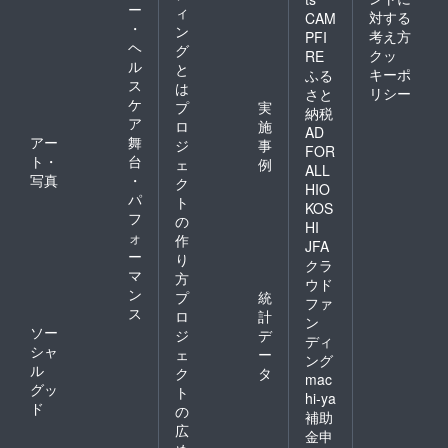
ー
ィ
対する
CAM
・
ン
考え方
PFI
ヘ
グ
クッ
RE
ル
と
キーポ
ふる
ス
は
リシー
さと
ケ
プ
実
納税
ア
ロ
施
AD
アー
舞
ジ
事
FOR
ト・
台
ェ
例
ALL
写真
・
ク
HIO
パ
ト
KOS
フ
の
HI
ォ
作
JFA
ー
り
クラ
マ
方
ウド
ン
プ
統
ファ
ス
ロ
計
ン
ソー
ジ
デ
ディ
シャ
ェ
ー
ング
ル
ク
タ
mac
グッ
ト
hi-ya
ド
の
補助
広
金申