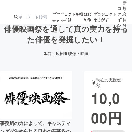
新
ロ
規
グ
会
プロジェクトを掲
はじ
プロジェクト
/
載するには
める
をさがす
イ
員
ン
登
俳優映画祭を通して真の実力を持っ
録
た俳優を発掘したい！
人気のプロ
注目のリ
注目の新着プロ
募集終了が近いプ
もうすぐ公開
谷口広樹
映像・映画
ジェクト
ターン
ジェクト
ロジェクト
されます
アート・写真
音楽
現在の支援総
額
10,0
テクノロジー・ガジェット
ゲーム・サ
00
円
映像・映画
書籍・雑誌
事務所の力によって、キャスティ
ビジネス・起業
チャレンジ
ングが決められる日本の芸能界の