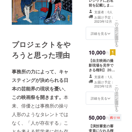
レジットにお名
前を記載しま
す】 2023年にな
支援者：0人
りますが、最優
お届け予定：
秀賞を獲得した
こ
2023年12月
の
俳優出演の自主
リ
タ
映画のクレジッ
ー
ン
トにお名前を表
詳細を見る
を
選
記します。
択
プロジェクトをや
す
る
10,000
ろうと思った理由
円
【自主映画の撮
影現場を見学で
きる権利】 2023
事務所の力によって、キャ
年になります
支援者：1人
スティングが決められる日
が、最優秀賞を
お届け予定：
獲得した俳優が
こ
2023年12月
本の芸能界の現状を憂い、
の
出演する自主映
リ
タ
画を撮影しま
ー
この映画祭を開きます。
本
ン
す。その現場に
詳細を見る
を
選
ご招待いたしま
来、俳優とは事務所の操り
択
す
す。
る
人形のようなタレントでは
50,000
円
残り10
なく、「人が存在する」こ
【演技審査の審
とを考える哲学者に似た存
査員になれる権