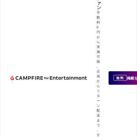
ァ
ン
手
数
料
0
円
か
ら
実
施
可
能
。
企
画
掲載
無料
か
ら
リ
タ
ー
ン
配
送
ま
で
、
す