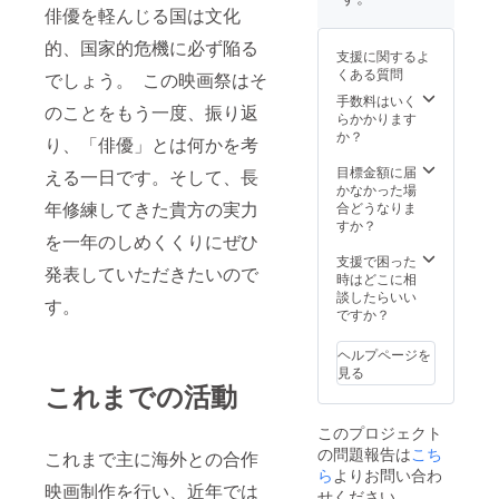
俳優を軽んじる国は文化
的、国家的危機に必ず陥る
支援に関するよ
くある質問
でしょう。 この映画祭はそ
手数料はいく
のことをもう一度、振り返
らかかります
か？
り、「俳優」とは何かを考
目標金額に届
える一日です。そして、長
かなかった場
年修練してきた貴方の実力
合どうなりま
すか？
を一年のしめくくりにぜひ
支援で困った
発表していただきたいので
時はどこに相
談したらいい
す。
ですか？
ヘルプページを
見る
これまでの活動
このプロジェクト
の問題報告は
こち
これまで主に海外との合作
ら
よりお問い合わ
映画制作を行い、近年では
せください