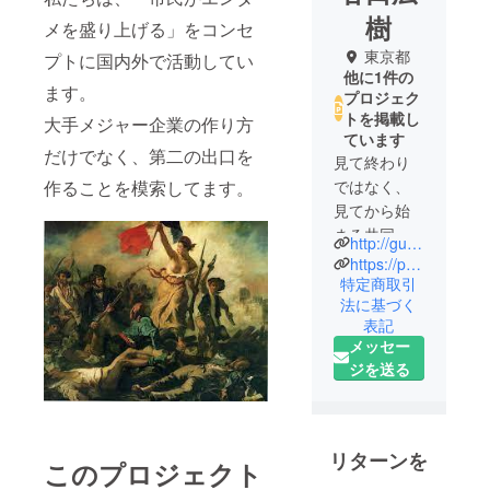
樹
メを盛り上げる」をコンセ
東京都
プトに国内外で活動してい
他に1件の
ます。
プロジェク
トを掲載し
大手メジャー企業の作り方
ています
だけでなく、第二の出口を
見て終わり
作ることを模索してます。
ではなく、
見てから始
まる共同体
http://gukou.jp/
エンター
https://publicarts2.com/
ティメント
特定商取引
法に基づく
を実行中！
表記
メッセー
ジを送る
リターンを
このプロジェクト