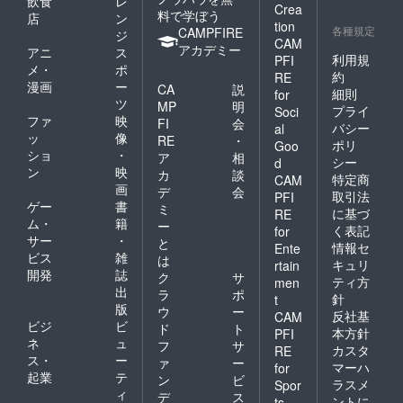
飲食
レ
Crea
料で学ぼう
店
ン
tion
各種規定
CAMPFIRE
ジ
CAM
アカデミー
アニ
ス
利用規
PFI
メ・
ポ
約
RE
漫画
ー
CA
説
細則
for
ツ
MP
明
プライ
Soci
ファ
映
FI
会
バシー
al
ッ
像
RE
・
ポリ
Goo
ショ
・
ア
相
シー
d
ン
映
カ
談
特定商
CAM
画
デ
会
取引法
PFI
ゲー
書
ミ
に基づ
RE
ム・
籍
ー
く表記
for
サー
・
と
情報セ
Ente
ビス
雑
は
キュリ
rtain
開発
誌
ク
サ
ティ方
men
出
ラ
ポ
針
t
版
ウ
ー
反社基
CAM
ビジ
ビ
ド
ト
本方針
PFI
ネ
ュ
フ
サ
カスタ
RE
ス・
ー
ァ
ー
マーハ
for
起業
テ
ン
ビ
ラスメ
Spor
ィ
デ
ス
ントに
ts