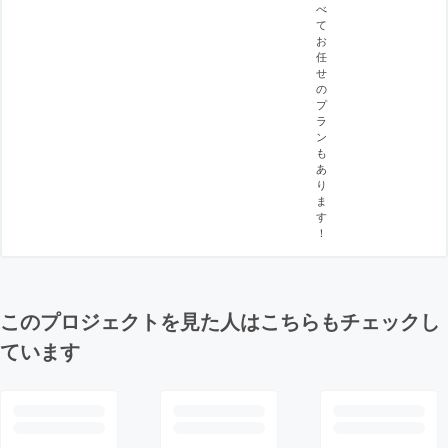
べ
て
お
任
せ
の
プ
ラ
ン
も
あ
り
ま
す
！
このプロジェクトを見た人はこちらもチェックし
ています