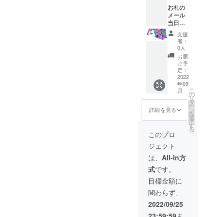
お礼の
メール
当日の
バナー
支援
スポン
者：
サー 企
0人
業名を
お届
掲載し
け予
サッ
定：
カー
2022
年09
コート
こ
月
に設置
の
リ
いたし
タ
ー
ます。
ン
詳細を見る
を
サイ
選
択
ズ：
す
る
800mm
このプロ
×2000
ジェクト
mm (横
置き) 材
は、
All-In方
質：バ
式
です。
ナー/
ターポ
目標金額に
リン・
関わらず、
フレー
ム/アル
2022/09/25
ミ 掲載
23:59:59
ま
期間：