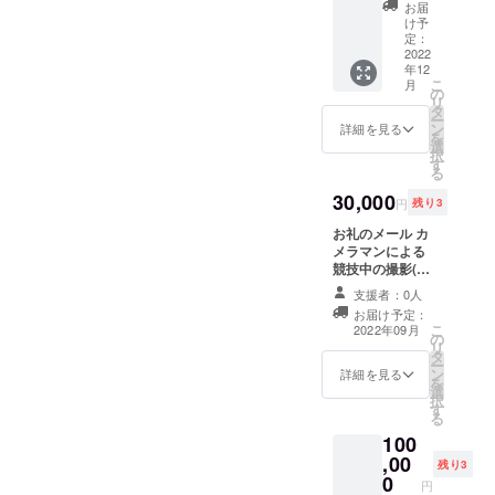
ルメッ
お届け
お届
トレプ
商品の
け予
リカ サ
定：
ラベル
イズ：
2022
に表記
年12
縦横高
されま
こ
月
さ約
の
す
リ
10cm～
タ
ー
15cm
ン
詳細を見る
を
材質：
選
択
プラス
す
る
チック
30,000
円
残り3
お礼のメール カ
メラマンによる
競技中の撮影(撮
影データお渡
支援者：0人
し）
お届け予定：
こ
2022年09月
の
リ
タ
ー
ン
詳細を見る
を
選
択
す
る
100
,00
残り3
0
円