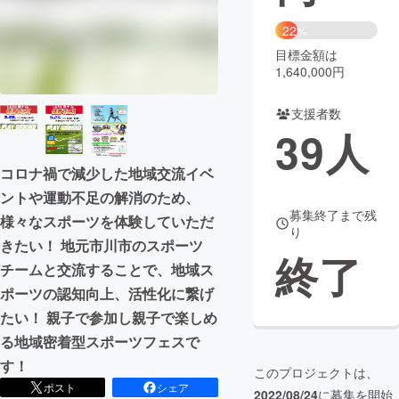
22%
まちづくり・地域活性化
目標金額は
1,640,000円
CAMPFIRE for Social Good
CAMPFIRE Creation
支援者数
CAMPFIREふるさと納税
machi-ya
コミュニティ
39
人
コロナ禍で減少した地域交流イベ
ントや運動不足の解消のため、
募集終了まで残
様々なスポーツを体験していただ
り
きたい！ 地元市川市のスポーツ
終了
チームと交流することで、地域ス
ポーツの認知向上、活性化に繋げ
たい！ 親子で参加し親子で楽しめ
る地域密着型スポーツフェスで
す！
このプロジェクトは、
ポスト
シェア
2022/08/24
に募集を開始