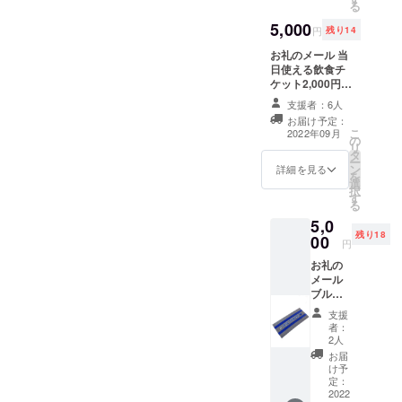
る
5,000
円
残り14
お礼のメール 当
日使える飲食チ
ケット2,000円
材質：紙 サイ
支援者：6人
ズ：約
お届け予定：
150mm×76mm
こ
2022年09月
の
※有効期限は当日
リ
タ
のみとなります
ー
ン
詳細を見る
を
選
択
す
る
5,0
残り18
00
円
お礼の
メール
ブルー
サン
支援
ダース
者：
オリジ
2人
ナルタ
お届
オル サ
け予
イズ：
定：
約
2022