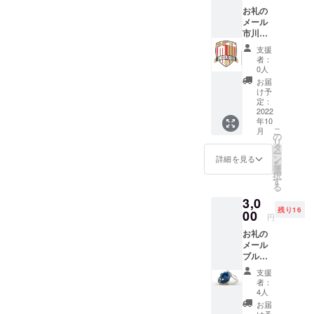
お礼の
メール
市川
サッ
支援
カーク
者：
ラブス
0人
テッ
お届
カー３
け予
枚 サイ
定：
ズ：約
2022
年10
100mm
こ
月
×70mm
の
リ
材質：
タ
ー
シール
ン
詳細を見る
を
選
択
す
る
3,0
残り16
00
円
お礼の
メール
ブルー
サン
支援
ダース
者：
オリジ
4人
ナル
お届
キーホ
け予