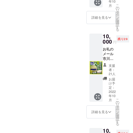
年10
840mm
こ
月
×340m
の
リ
m 材
タ
ー
質：ポ
ン
詳細を見る
を
リエス
選
択
テル
す
る
100％
10,
残り29
000
円
お礼の
メール
市川の
なし ６
支援
月の降
者：
雹によ
21人
り「市
お届
川のな
け予
し」も
定：
被害を
2022
年10
被りま
こ
月
した。
の
リ
外側に
タ
ー
傷がつ
ン
詳細を見る
を
いてい
選
択
ます
す
る
が、味
10,
は例年