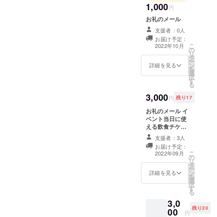
1,000
円
お礼のメール
支援者：0人
お届け予定：
こ
2022年10月
の
リ
タ
ー
ン
詳細を見る
を
選
択
す
る
3,000
円
残り17
お礼のメール イ
ベント当日に使
える飲食チケッ
ト1,000円分 材
支援者：3人
質：紙 サイズ：
お届け予定：
約
こ
2022年09月
の
150mm×76mm
リ
タ
概要：当日会場
ー
ン
で使える飲食チ
詳細を見る
を
選
ケットです ※有
択
す
効期限はイベン
る
ト当日のみとな
3,0
ります。
残り20
00
円