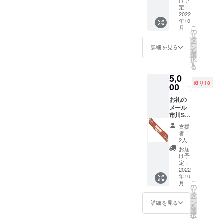
ルダー
定：
サイ
2022
年10
ズ：縦
こ
月
横高さ
の
リ
4cm以
タ
ー
内 材
ン
詳細を見る
を
質：プ
選
択
ラス
す
る
チック
5,0
残り18
00
円
お礼の
メール
市川SC
タオル
支援
マフ
者：
ラー サ
2人
イズ：
お届
約
け予
1100m
定：
m×200
2022
年10
mm 材
こ
月
質：綿
の
リ
100％
タ
ー
ン
詳細を見る
を
選
択
す