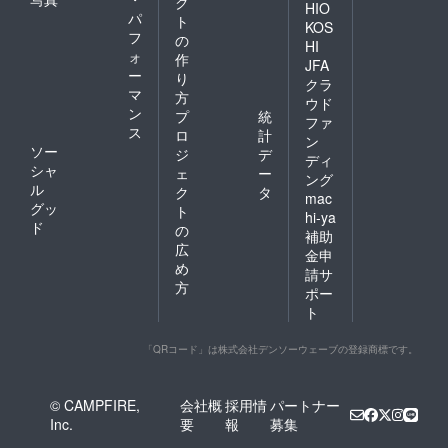
ク
HIO
パ
ト
KOS
フ
の
HI
ォ
作
JFA
ー
り
クラ
マ
方
ウド
ン
プ
統
ファ
ス
ロ
計
ン
ソー
ジ
デ
ディ
シャ
ェ
ー
ング
ル
ク
タ
mac
グッ
ト
hi-ya
ド
の
補助
広
金申
め
請サ
方
ポー
ト
「QRコード」は株式会社デンソーウェーブの登録商標です。
© CAMPFIRE,
会社概
採用情
パートナー
Inc.
要
報
募集