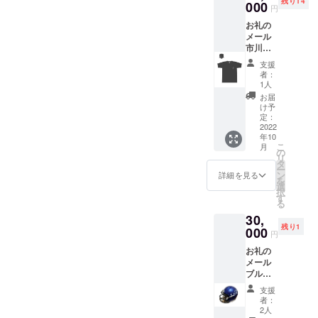
残り14
のなし
000
円
と変わ
お礼の
らない
メール
美味し
市川
さで
SC T
す。 名
支援
シャツ
称：市
者：
サイ
川のな
1人
ズ：
し 原産
お届
S/M/Lの
国/産
け予
いずれ
地：日
定：
かをお
2022
本/千葉
年10
選び下
県市川
こ
月
さい 材
市 重
の
リ
質：綿
量：5ｋ
タ
ー
100％
ｇ 保存
ン
詳細を見る
を
方法：
選
択
直射日
す
る
光を避
30,
け冷暗
残り1
000
所にて
円
保存下
お礼の
さい ※
メール
原材料
ブルー
及び添
サン
加物等
支援
ダース
の食品
者：
ミニヘ
表示は
2人