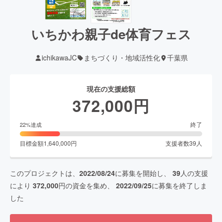
いちかわ親子de体育フェス
ichikawaJC
まちづくり・地域活性化
千葉県
現在の支援総額
372,000
円
終了
22
%達成
目標金額
1,640,000
円
支援者数
39
人
このプロジェクトは、
2022/08/24
に募集を開始し、
39
人の支援
により
372,000
円の資金を集め、
2022/09/25
に募集を終了しま
した