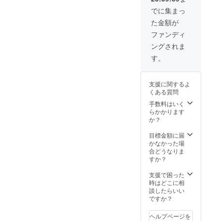
イベン
でに集まっ
ト当日
た金額が
のみ ロ
ゴ、バ
ファンディ
ナー等
ングされま
の受け
渡し方
す。
法：
メール
にて受
支援に関するよ
付 受け
くある質問
渡し期
日：9月
手数料はいく
12日ま
らかかります
でに受
か？
け渡し
下さい
目標金額に届
かなかった場
合どうなりま
すか？
支援で困った
時はどこに相
談したらいい
ですか？
ヘルプページを