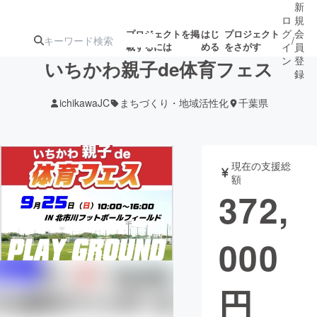
新
ロ
規
グ
会
プロジェクトを掲
はじ
プロジェクト
/
載するには
める
をさがす
イ
員
ン
登
いちかわ親子de体育フェス
録
ichikawaJC
まちづくり・地域活性化
千葉県
人気のプロ
注目のリ
注目の新着プロ
募集終了が近いプ
もうすぐ公開
ジェクト
ターン
ジェクト
ロジェクト
されます
現在の支援総
額
アート・写真
音楽
372,
テクノロジー・ガジェット
ゲーム・サ
000
映像・映画
書籍・雑誌
円
ビジネス・起業
チャレンジ