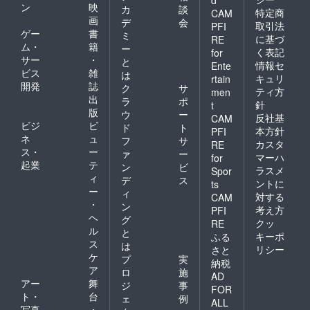
ン
映
カ
談
特定商
CAM
画
デ
会
取引法
PFI
ゲー
書
ミ
に基づ
RE
ム・
籍
ー
く表記
for
サー
・
と
情報セ
Ente
ビス
雑
は
キュリ
rtain
開発
誌
ク
サ
ティ方
men
出
ラ
ポ
針
t
版
ウ
ー
反社基
CAM
ビジ
ビ
ド
ト
本方針
PFI
ネ
ュ
フ
サ
カスタ
RE
ス・
ー
ァ
ー
マーハ
for
起業
テ
ン
ビ
ラスメ
Spor
ィ
デ
ス
ントに
ts
ー
ィ
対する
CAM
・
ン
考え方
PFI
ヘ
グ
クッ
RE
ル
と
キーポ
ふる
ス
は
リシー
さと
ケ
プ
実
納税
ア
ロ
施
AD
アー
舞
ジ
事
FOR
ト・
台
ェ
例
ALL
写真
・