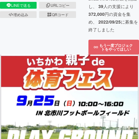
LINEで送る
URLコピー
し、
39
人の支援により
372,000
円の資金を集
埋め込み
QRコード
め、
2022/09/25
に募集を
終了しました
もう一度プロジェク
トをやってほしい