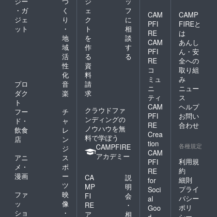
ジー
づ
ジ
ッ
・ガ
く
ェ
フ
CAM
CAMP
ジェ
り
ク
に
PFI
FIREと
ット
・
ト
相
RE
は
地
を
談
CAM
あんし
域
作
す
PFI
ん・安
活
る
る
RE
全への
性
資
コ
取り組
化
料
ミュ
み
プロ
音
請
ニ
ニュー
ダク
楽
求
ティ
ス
ト
CAM
ヘルプ
クラウドファ
フー
チ
PFI
お問い
ンディングの
ド・
ャ
RE
合わせ
ノウハウを無
飲食
レ
Crea
料で学ぼう
店
ン
tion
各種規定
CAMPFIRE
ジ
CAM
アカデミー
アニ
ス
利用規
PFI
メ・
ポ
約
RE
漫画
ー
CA
説
細則
for
ツ
MP
明
プライ
Soci
ファ
映
FI
会
バシー
al
ッ
像
RE
・
ポリ
Goo
ショ
・
ア
相
シー
d