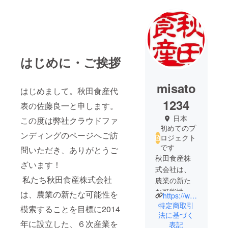
はじめに・ご挨拶
misato
はじめまして。秋田食産代
1234
表の佐藤良一と申します。
日本
この度は弊社クラウドファ
初めてのプ
ンディングのページへご訪
ロジェクト
です
問いただき、ありがとうご
秋田食産株
ざいます！
式会社は、
私たち秋田食産株式会社
農業の新た
な可能性を
は、農業の新たな可能性を
https://www.misato-mark.co.jp/
模索するこ
特定商取引
模索することを目標に2014
とを目標に
法に基づく
年に設立した、６次産業を
表記
2014年に設