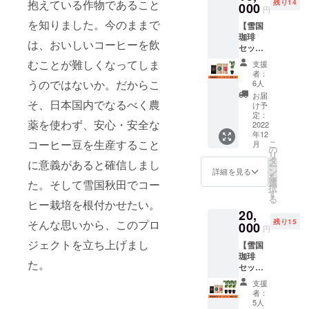
抱えている作物であること
残り14
と味わ
000
円
える
を知りました。今のままで
【雪国
セッ
珈琲
ト。美
は、おいしいコーヒーを飲
セット
郷町の
+コー
美しい
むことが難しくなってしま
支援
ヒーの
清水で
者：
苗１
育て
うのではないか。だからこ
6人
本】 焙
た、
お届
煎した
そ、日本国内でなるべく農
コー
け予
コー
ヒーで
定：
薬を使わず、安心・安全な
ヒー豆
2022
す。 ※
年12
と、カ
送料は
コーヒー豆を生産すること
こ
月
スカラ
負担い
の
リ
ティー
たしま
タ
に意義があると確信しまし
ー
とリー
す 名称:
ン
詳細を見る
を
フ
雪国
選
た。そして雪国秋田でコー
択
ティー
コー
す
る
が一緒
ヒー栽培を根付かせたい。
ヒー
20,
になっ
セット
残り15
そんな思いから、このプロ
た雪国
000
重量：
円
珈琲
200g 内
ジェクトを立ち上げまし
【雪国
セット
容量：
珈琲
に、高
カスカ
た。
セット
さ30cm
ラ
+コー
以上に
ティー
支援
ヒーの
成長し
１袋(5
者：
苗３
た耐寒
パック)
5人