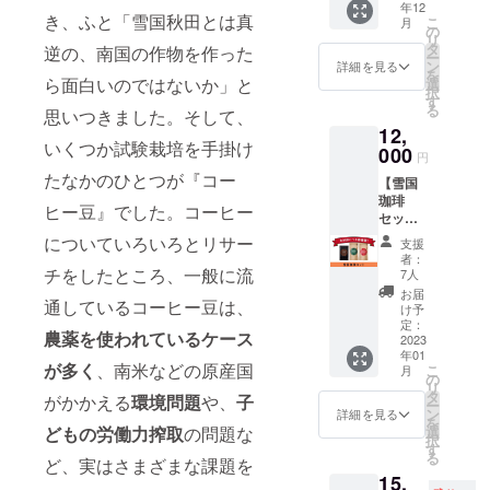
年12
雪国珈
ターン
き、ふと「雪国秋田とは真
こ
月
琲の大
の
に貼付
リ
苗で
タ
逆の、南国の作物を作った
された
ー
す。植
ン
詳細を見る
ラベル
を
え付け
ら面白いのではないか」と
選
や注意
択
から2年
す
書きを
る
思いつきました。そして、
ほどで
ご確認
12,
収穫が
くださ
いくつか試験栽培を手掛け
出来ま
000
い。
円
す。 サ
たなかのひとつが『コー
【雪国
イズ：
珈琲
30cm×
ヒー豆』でした。コーヒー
セッ
30cm×
ト】 焙
60cm
についていろいろとリサー
支援
煎した
重量：
者：
コー
10ｋｇ
チをしたところ、一般に流
7人
ヒー豆
お届
通しているコーヒー豆は、
と、カ
け予
スカラ
定：
農薬を使われているケース
ティー
2023
年01
とリー
が多く
、南米などの原産国
こ
月
フ
の
リ
ティー
タ
がかかえる
環境問題
や、
子
ー
が一緒
ン
詳細を見る
を
になっ
選
どもの労働力搾取
の問題な
択
た雪国
す
る
珈琲を
ど、実はさまざまな課題を
15,
まるご