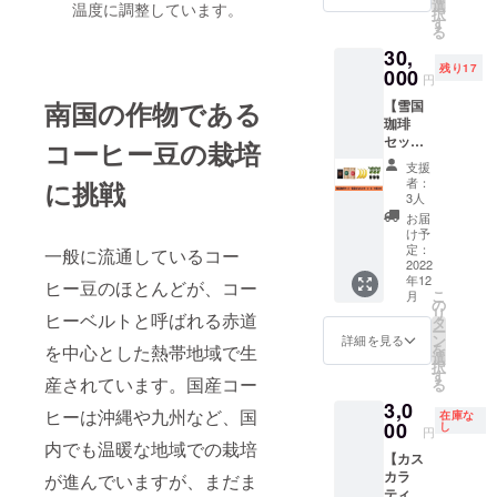
ティー
ヒーの
選
ラ
してお
温度に調整しています。
択
が一緒
苗は植
す
ティー
りませ
る
になっ
え付け
１袋(5
ん 原材
30,
た雪国
から2年
パック)
料及び
残り17
珈琲
000
ほどで
／リー
添加物
円
セット
収穫が
フ
等の食
南国の作物である
【雪国
に、同
出来ま
ティー
品表示
珈琲
じく美
す。 ※
１袋（5
はお届
セット
郷町の
コーヒー豆の栽培
送料は
パッ
け商品
+雪国ば
清水と
負担い
ク）／
のラベ
支援
なな３
完全無
たしま
雪国
者：
に挑戦
ルに表
本+コー
農薬で
す 名称:
3人
コー
記され
ヒーの
育った
雪国
ヒー１
お届
ます。
苗３
雪国ば
コー
け予
袋（20g
商品開
本】 焙
ななが
定：
ヒー
一般に流通しているコー
※約１杯
封前に
煎した
2022
ついて
セット
分） 保
は必ず
年12
コー
きま
ヒー豆のほとんどが、コー
重量：
存方
お届け
こ
月
ヒー豆
す。 ※
の
200g 内
法：
のリ
リ
ヒーベルトと呼ばれる赤道
と、カ
送料は
タ
容量：
（パッ
ターン
ー
スカラ
負担い
ン
カスカ
詳細を見る
ケージ
に貼付
を
を中心とした熱帯地域で生
ティー
たしま
選
ラ
に記載
された
択
とリー
す 名称:
す
ティー
してお
ラベル
産されています。国産コー
る
フ
雪国
１袋(5
りま
や注意
3,0
ティー
コー
パック)
す） 賞
ヒーは沖縄や九州など、国
書きを
在庫な
が一緒
00
ヒー
し
／リー
味期
円
ご確認
になっ
セット
内でも温暖な地域での栽培
フ
限：360
くださ
【カス
た雪国
重量：
ティー
日 産
い。
カラ
珈琲
が進んでいますが、まだま
200g 内
１袋（5
地：秋
ティー
セット