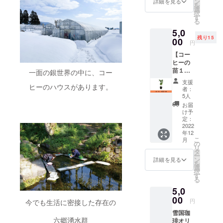
ン
詳細を見る
を
葉っぱ
選
択
を使っ
す
る
たお茶
5,0
です。1
残り15
袋に5杯
00
円
分の
【コー
ティー
ヒーの
パック
苗１
が入っ
一面の銀世界の中に、コー
本】 高
ていま
支援
さ30cm
ヒーのハウスがあります。
す。 ※
者：
以上に
送料は
5人
成長し
負担い
お届
た、耐
たしま
け予
寒性に
す 名称:
定：
優れた
2022
リーフ
年12
雪国珈
ティー
こ
月
琲の大
重量：
の
リ
苗で
200g（
タ
ー
す。植
1袋5
ン
詳細を見る
を
え付け
パッ
選
択
から2年
ク）
す
る
ほどで
保存方
5,0
収穫が
法：
出来ま
00
（パッ
円
今でも生活に密接した存在の
す。 ※
ケージ
雪国珈
送料は
に記載
六郷湧水群
琲オリ
負担い
してお