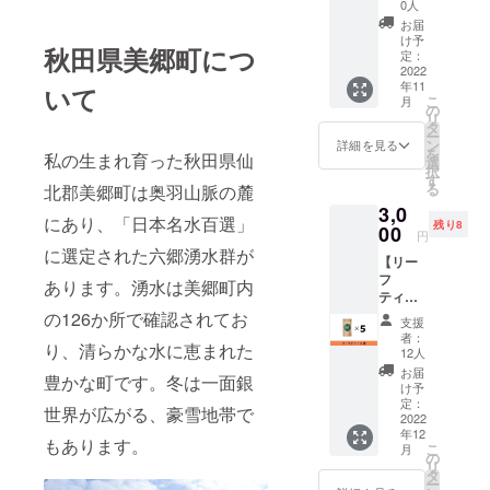
代表の
0人
佐藤よ
お届
り支援
け予
秋田県美郷町につ
者の皆
定：
様への
2022
年11
感謝を
いて
こ
月
込めた
の
リ
メッ
タ
ー
セージ
ン
詳細を見る
を
私の生まれ育った秋田県仙
が届き
選
択
ます。
す
る
北郡美郷町は奥羽山脈の麓
3,0
にあり、「日本名水百選」
残り8
00
円
に選定された六郷湧水群が
【リー
フ
あります。湧水は美郷町内
ティー5
袋】 ほ
の126か所で確認されてお
支援
うじ茶
者：
り、清らかな水に恵まれた
のよう
12人
なコク
お届
豊かな町です。冬は一面銀
とまろ
け予
やかさ
定：
世界が広がる、豪雪地帯で
を感じ
2022
年12
る味わ
もあります。
こ
月
いの、
の
リ
コー
タ
ー
ヒーの