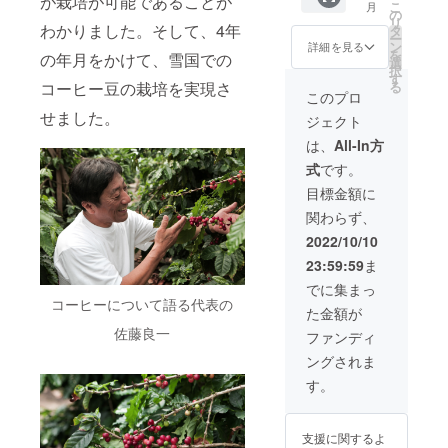
が栽培が可能であることが
日 産
び添加
ご確認
こ
月
フ
18cm×
の
カスカ
地：秋
物等の
くださ
リ
ティー
わかりました。そして、4年
26cm×
タ
ラ
田県美
食品表
い。 苗
ー
が一緒
6cm 名
ン
ティー
詳細を見る
郷町 添
示はお
木 サイ
を
の年月をかけて、雪国での
になっ
称：カ
選
１袋(5
加物等
届け商
ズ：
択
た雪国
スカラ
す
パック)
は使用
品のラ
20cm×
る
コーヒー豆の栽培を実現さ
珈琲を
ティー
／リー
このプロ
してお
ベルに
20cm×
まるご
重量：
フ
りませ
表記さ
せました。
60cm
ジェクト
と味わ
200g（
ティー
ん 原材
れま
重量：
える
1袋５
１袋（5
は、
All-In方
料及び
す。 商
3kg
セッ
パッ
パッ
添加物
品開封
式
です。
ト。美
ク）
ク）／
等の食
前には
郷町の
保存方
雪国
目標金額に
品表示
必ずお
美しい
法：
コー
はお届
届けの
関わらず、
清水で
（パッ
ヒー１
け商品
リター
育て
ケージ
袋（20g
2022/10/10
のラベ
ンに貼
た、
に記載
※約１杯
ルに表
付され
23:59:59
ま
オーガ
してお
分） 保
記され
たラベ
ニック
りま
存方
でに集まっ
ます。
ルや注
コー
す） 賞
法：
コーヒーについて語る代表の
商品開
意書き
た金額が
ヒーで
味期
（パッ
封前に
をご確
す。 ※
佐藤良一
限：360
ケージ
ファンディ
は必ず
認くだ
送料は
日 産
に記載
お届け
さい。
ングされま
負担い
地：秋
してお
のリ
苗木 サ
たしま
田県美
りま
す。
ターン
イズ：
す 名称:
郷町 添
す） 賞
に貼付
30cm×
雪国
加物等
味期
された
30cm×
コー
は使用
限：360
ラベル
60cm
支援に関するよ
ヒー
してお
日 産