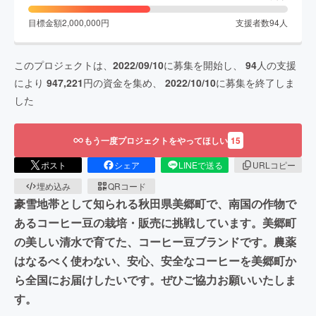
目標金額
2,000,000
円
支援者数
94
人
このプロジェクトは、
2022/09/10
に募集を開始し、
94
人の支援
により
947,221
円の資金を集め、
2022/10/10
に募集を終了しま
した
もう一度プロジェクトをやってほしい
15
ポスト
シェア
LINEで送る
URLコピー
埋め込み
QRコード
豪雪地帯として知られる秋田県美郷町で、南国の作物で
あるコーヒー豆の栽培・販売に挑戦しています。美郷町
の美しい清水で育てた、コーヒー豆ブランドです。農薬
はなるべく使わない、安心、安全なコーヒーを美郷町か
ら全国にお届けしたいです。ぜひご協力お願いいたしま
す。