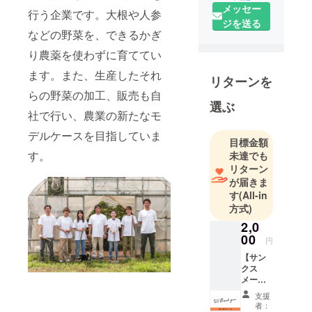
メッセー
立した、６
行う企業です。大根や人参
ジを送る
次産業を行
などの野菜を、できるかぎ
う企業で
り農薬を使わずに育ててい
す。大根や
人参などの
ます。また、生産したそれ
リターンを
野菜を、で
らの野菜の加工、販売も自
きるかぎり
選ぶ
社で行い、農業の新たなモ
農薬を使わ
ずに育てて
デルケースを目指していま
目標金額
います。ま
す。
未達でも
た、生産し
リターン
たそれらの
が届きま
す
(All-in
野菜の加
方式)
工、販売も
2,0
自社で行
00
い、農業の
円
新たなモデ
【サン
クス
ルケースを
メー
目指してい
ル】 秋
支援
田食産
ます。
者：