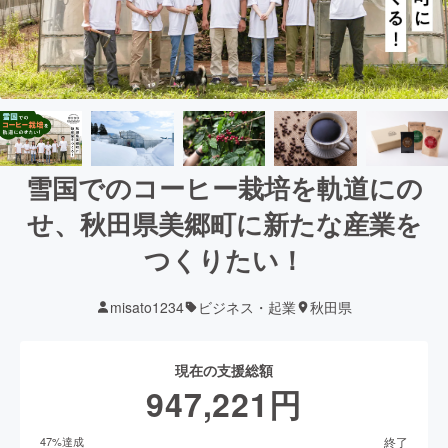
雪国でのコーヒー栽培を軌道にの
せ、秋田県美郷町に新たな産業を
つくりたい！
misato1234
ビジネス・起業
秋田県
現在の支援総額
947,221
円
終了
47
%達成