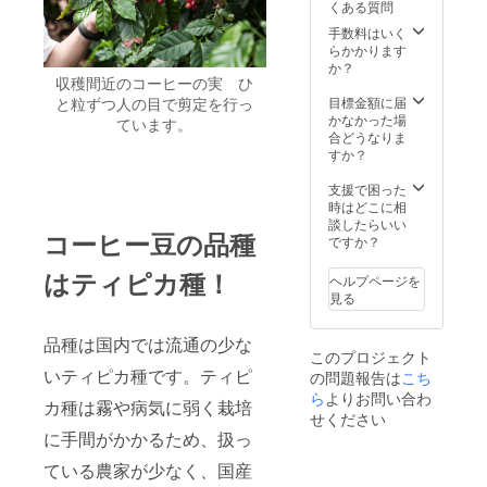
や注意
重量：
くある質問
セット
りませ
地：秋
書きを
10kg
重量：
ん 原材
手数料はいく
田県美
ご確認
200g 内
料及び
らかかります
郷町 添
くださ
容量：
添加物
か？
加物等
い。 バ
カスカ
収穫間近のコーヒーの実 ひ
等の食
は使用
ナナ 名
ラ
品表示
目標金額に届
と粒ずつ人の目で剪定を行っ
してお
称：雪
ティー
はお届
かなかった場
りませ
国ばな
ています。
１袋(5
け商品
合どうなりま
ん 原材
な 重
パック)
のラベ
すか？
料及び
量：
／リー
ルに表
添加物
600g（
フ
記され
支援で困った
等の食
3本）
ティー
ます。
時はどこに相
品表示
サイ
１袋（5
商品開
談したらいい
はお届
ズ：
コーヒー豆の品種
パッ
封前に
ですか？
け商品
8cm×2
ク）／
は必ず
のラベ
6cm×６
雪国
はティピカ種！
お届け
ルに表
cm 保存
ヘルプページを
コー
のリ
記され
方法：
見る
ヒー１
ターン
ます。
（パッ
袋（20g
に貼付
商品開
ケージ
品種は国内では流通の少な
※約１杯
された
封前に
に記載
このプロジェクト
分） 保
ラベル
は必ず
してお
いティピカ種です。ティピ
の問題報告は
こち
存方
や注意
お届け
りま
法：
ら
よりお問い合わ
書きを
のリ
す） 賞
カ種は霧や病気に弱く栽培
（パッ
ご確認
ターン
せください
味期
ケージ
くださ
に貼付
限：2
に手間がかかるため、扱っ
に記載
い。
された
日〜５
してお
ている農家が少なく、国産
ラベル
日程度
りま
や注意