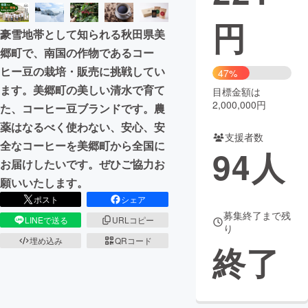
円
まちづくり・地域活性化
豪雪地帯として知られる秋田県美
郷町で、南国の作物であるコー
CAMPFIRE for Social Good
CAMPFIRE Creation
ヒー豆の栽培・販売に挑戦してい
47%
CAMPFIREふるさと納税
machi-ya
コミュニティ
ます。美郷町の美しい清水で育て
目標金額は
2,000,000円
た、コーヒー豆ブランドです。農
薬はなるべく使わない、安心、安
支援者数
全なコーヒーを美郷町から全国に
94
人
お届けしたいです。ぜひご協力お
願いいたします。
ポスト
シェア
募集終了まで残
LINEで送る
URLコピー
り
埋め込み
QRコード
終了