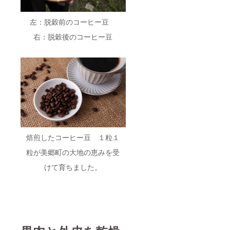
に貼付
秋田県
された
美郷町
左：脱穀前のコーヒー豆
ラベル
や注意
右：脱穀後のコーヒー豆
書きを
ご確認
くださ
い。
焙煎したコーヒー豆 １粒１
粒が美郷町の大地の恵みを受
けて育ちました。