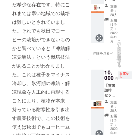
容量：
パッ
田県美
だ希少な存在です。特にこ
５袋】
に、同
カスカ
ク）／
郷町 添
支援
ローズ
じく美
ラ
雪国
者：
加物等
れまでは寒い地域での栽培
ヒップ
郷町の
ティー
20人
コー
は使用
ティー
清水と
１袋(5
ヒー１
お届
してお
は難しいとされていまし
のよう
完全無
パック)
け予
袋（20g
りませ
な華や
農薬で
定：
／リー
※約１杯
た。それでも秋田でコー
ん 原材
かで爽
2022
育った
フ
分） 保
料及び
年12
やかな
雪国ば
ヒーの栽培ができないもの
ティー
存方
添加物
こ
月
風味
なな、
の
１袋（5
法：
等の食
リ
の、
かと調べていると「凍結解
高さ
タ
パッ
（パッ
品表示
ー
コー
30cm以
ン
ク）／
詳細を見る
ケージ
はお届
を
凍覚醒法」という栽培技法
ヒーの
上に成
選
雪国
に記載
け商品
択
果肉を
長した
す
コー
してお
のラベ
があることがわかりまし
る
使った
雪国珈
ヒー１
りま
ルに表
10,
お茶で
琲の苗
袋（20g
す） 賞
た。これは種子をマイナス
記され
在庫な
す。1袋
000
をお届
し
※約１杯
味期
円
ます。
に5杯分
け！ ※
分） 保
冷却し、氷河期の凍結・解
限：360
商品開
【雪国
の
送料は
存方
日 産
封前に
珈琲
ティー
凍現象を人工的に再現する
負担い
法：
地：秋
は必ず
セッ
パック
たしま
（パッ
田県美
お届け
ト】 焙
ことにより、植物が本来
が入っ
す 名称:
ケージ
郷町 添
支援
のリ
煎した
ていま
雪国
に記載
者：
加物等
ターン
持っている耐寒性を引き出
コー
す。 ※
コー
20人
してお
は使用
に貼付
ヒー豆
送料は
ヒー
りま
お届
してお
された
す農業技術で、この技術を
と、カ
負担い
セット
け予
す） 賞
りませ
ラベル
スカラ
たしま
定：
重量：
味期
使えば秋田でもコーヒー豆
ん ※原
や注意
ティー
2022
す サイ
200g 内
限：360
材料及
書きを
年12
とリー
ズ：
容量：