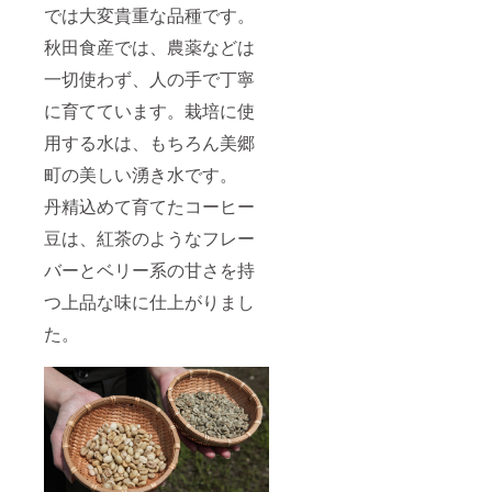
産地：
す） 賞
では大変貴重な品種です。
書きを
秋田県
味期
ご確認
美郷町
秋田食産では、農薬などは
限：360
くださ
日 産
い。 バ
一切使わず、人の手で丁寧
地：秋
ナナ 名
田県美
称：雪
に育てています。栽培に使
郷町 添
国ばな
加物等
な 重
用する水は、もちろん美郷
は使用
量：
してお
町の美しい湧き水です。
600g（
りませ
3本）
丹精込めて育てたコーヒー
ん 原材
サイ
料及び
ズ：
豆は、紅茶のようなフレー
添加物
8cm×2
等の食
6cm×６
バーとベリー系の甘さを持
品表示
cm 保存
はお届
方法：
つ上品な味に仕上がりまし
け商品
（パッ
のラベ
た。
ケージ
ルに表
に記載
記され
してお
ます。
りま
商品開
す） 賞
封前に
味期
は必ず
限：2
お届け
日〜５
のリ
日程度
ターン
産地：