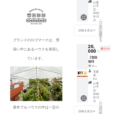
本】 焙
性に優
／リー
お届
煎した
れた雪
フ
け予
コー
国珈琲
定：
ティー
ヒー豆
2022
の大苗
１袋（5
年12
と、カ
がつい
パッ
こ
月
スカラ
てきま
の
ク）／
リ
ティー
す。
タ
雪国
ー
とリー
コー
ン
コー
詳細を見る
を
フ
ヒーの
選
ヒー１
択
ティー
苗は植
す
袋（20g
ブランドのロゴマークは、雪
る
が一緒
え付け
※約１杯
20,
になっ
から2年
分） 保
深い中にあるハウスを表現し
残り14
た雪国
000
ほどで
存方
円
珈琲
収穫が
法：
【雪国
セット
ています。
出来ま
（パッ
珈琲
に、高
す。 ※
ケージ
セット
さ30cm
送料は
に記載
+雪国ば
以上に
負担い
してお
支援
なな３
成長し
たしま
りま
者：
本】 焙
た耐寒
す 名称:
6人
す） 賞
煎した
性に優
雪国
味期
お届
コー
れた雪
コー
け予
限：360
ヒー豆
国珈琲
定：
ヒー
日 産
と、カ
2022
の大苗
セット
地：秋
年12
スカラ
がつい
重量：
田県美
こ
月
ティー
てきま
の
200g 内
郷町 添
リ
とリー
す。
真冬でもハウスの中は一定の
タ
容量：
加物等
ー
フ
コー
ン
カスカ
詳細を見る
は使用
を