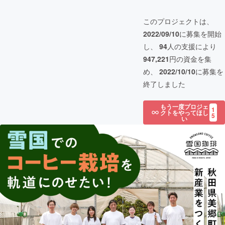
このプロジェクトは、
2022/09/10
に募集を開始
し、
94
人の支援により
947,221
円の資金を集
め、
2022/10/10
に募集を
終了しました
もう一度プロジェ
1
クトをやってほし
5
い