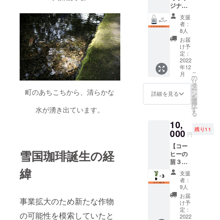
ジナル
たしま
りま
トート
す サイ
す） 賞
支援
バッグ
ズ：
味期
者：
と、感
20×20×
限：360
8人
謝の気
60 重
日 産
お届
持ちを
量：3ｋ
地：秋
け予
込めた
ｇ
定：
田県美
お礼の
2022
郷町 添
年12
メッ
加物等
こ
月
セージ
の
は使用
リ
をお送
タ
してお
ー
町のあちこちから、清らかな
りいた
ン
りませ
詳細を見る
を
しま
選
ん 原材
択
す。
す
水が湧き出ています。
料及び
る
トート
添加物
10,
バック
等の食
残り11
サイ
000
品表示
円
ズ：Ｗ
はお届
【コー
36×Ｈ
け商品
雪国珈琲誕生の経
ヒーの
37×Ｄ
のラベ
苗３
11 内容
ルに表
本】 高
緯
量 10
記され
支援
さ30cm
リッ
ます。
者：
以上に
ター
9人
商品開
成長し
封前に
お届
事業拡大のため新たな作物
た、耐
け予
は必ず
寒性に
定：
お届け
の可能性を模索していたと
優れた
2022
のリ