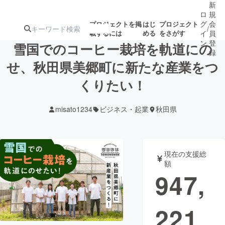
新
ロ
規
グ
会
プロジェクトを掲
はじ
プロジェクト
/
載するには
める
をさがす
イ
員
ン
登
雪国でのコーヒー栽培を軌道にの
録
せ、秋田県美郷町に新たな産業をつ
くりたい！
人気のプロ
注目のリ
注目の新着プロ
募集終了が近いプ
もうすぐ公開
ジェクト
ターン
ジェクト
ロジェクト
されます
misato1234
ビジネス・起業
秋田県
アート・写真
音楽
現在の支援総
テクノロジー・ガジェット
ゲーム・サ
額
947,
映像・映画
書籍・雑誌
221
ビジネス・起業
チャレンジ