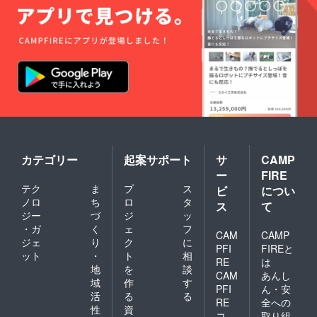
カテゴリー
起案サポート
サ
CAMP
ー
FIRE
テク
ま
プ
ス
ビ
につい
ノロ
ち
ロ
タ
ス
て
ジー
づ
ジ
ッ
・ガ
く
ェ
フ
CAM
CAMP
ジェ
り
ク
に
PFI
FIREと
ット
・
ト
相
RE
は
地
を
談
CAM
あんし
域
作
す
PFI
ん・安
活
る
る
RE
全への
性
資
コ
取り組