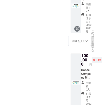
ミュニ
の挑戦
にて引
ケー
支援
への支
き換え
ション
者：
援と、
とさせ
0人
ツール
主催の
て頂き
は追っ
お届
新井か
ます。
け予
てメー
ら御礼
定：
ルにて
のメッ
2022
ご連絡
年09
セー
させて
こ
月
ジ、メ
の
頂きま
リ
ンバー
タ
す。
ー
全員か
ン
詳細を見る
※20歳未
を
らの御
選
満の飲
択
礼の動
す
酒は法
る
画、パ
律で禁
100
ンフ
止され
レット
,00
ており
残り10
のスペ
0
ます。
円
シャル
サンク
Dance
ス欄に
Compa
クレ
ny MOG
ジット
の挑戦
支援
を掲
への支
者：
載、第1
援と、
0人
回公演
主催の
お届
『人生
新井か
け予
参観』
ら御礼
定：
のチ
のメッ
2022