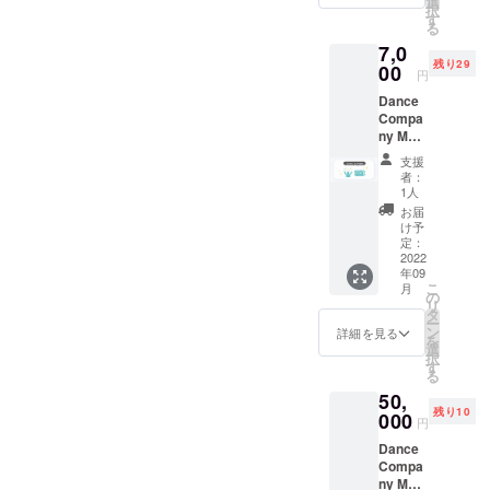
(土)18:0
選
話など
択
回を選
0~19:0
す
楽しく
る
択下さ
0開催の
お話し
7,0
い。 ※
回で
出来た
残り29
チケッ
00
す。
ら嬉し
円
トは当
Dance
いです!!
Dance
日会場
Compa
※オンラ
Compa
にて引
ny MOG
インコ
ny MOG
き換え
のメン
ミュニ
の挑戦
とさせ
バーは
ケー
支援
への支
て頂き
りゅー
ション
者：
援と、
ます。
のとせ
1人
ツール
第1回公
りです!!
は追っ
お届
演『人
公演の
け予
てメー
生参
定：
感想
ルにて
観』の
2022
や、公
ご連絡
年09
チケッ
演に込
させて
こ
月
トを1枚
の
めた想
頂きま
リ
ご購入
タ
い、作
す。
ー
頂けま
ン
品の裏
詳細を見る
※20歳未
を
す。 ご
選
話など
満の飲
択
希望の
す
楽しく
酒は法
る
日時の
お話し
律で禁
50,
回を選
出来た
止され
残り10
択下さ
000
ら嬉し
ており
円
い。 ※
いです!!
ます。
Dance
チケッ
※オンラ
Compa
トは当
インコ
ny MOG
日会場