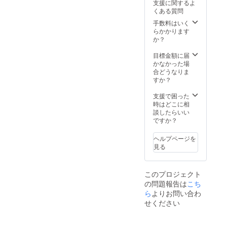
支援に関するよ
ます。
日時の
くある質問
※御礼の
回を選
動画は
択下さ
手数料はいく
YouTub
い。 ※
らかかります
eの限定
チケッ
か？
公開の
トは当
URLを
日会場
目標金額に届
共有さ
にて引
かなかった場
せて頂
き換え
合どうなりま
きま
とさせ
すか？
す。 ※
て頂き
支援
ます。
支援で困った
時、必
※VIP席
時はどこに相
ず備考
は画像
談したらいい
欄にパ
に記載
ですか？
ンフ
のセン
レット
ターエ
ヘルプページを
に掲載
リアか
見る
を希望
らご用
される
意させ
お名前
て頂き
このプロジェクト
をご記
ます。
の問題報告は
こち
入くだ
※御礼の
さい。
動画は
ら
よりお問い合わ
YouTub
せください
eの限定
公開の
URLを