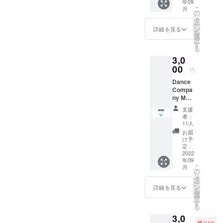
年09
ターン
こ
月
は主催
の
リ
の新井
タ
ー
からお
ン
詳細を見る
を
礼の
選
択
メール
す
る
をお送
3,0
り致し
ます。
00
円
Dance
Compa
ny MOG
の挑戦
支援
を『た
者：
だただ
11人
支援』
お届
してく
け予
ださる
定：
方へ リ
2022
年09
ターン
こ
月
は主催
の
リ
の新井
タ
ー
からお
ン
詳細を見る
を
礼の
選
択
メール
す
る
とメン
3,0
バー全