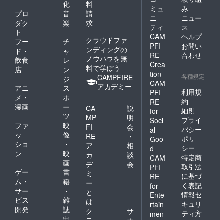
化
料
ミュ
み
プロ
音
請
ニ
ニュー
ダク
楽
求
ティ
ス
ト
CAM
ヘルプ
クラウドファ
フー
チ
PFI
お問い
ンディングの
ド・
ャ
RE
合わせ
ノウハウを無
飲食
レ
Crea
料で学ぼう
店
ン
tion
各種規定
CAMPFIRE
ジ
CAM
アカデミー
アニ
ス
利用規
PFI
メ・
ポ
約
RE
漫画
ー
CA
説
細則
for
ツ
MP
明
プライ
Soci
ファ
映
FI
会
バシー
al
ッ
像
RE
・
ポリ
Goo
ショ
・
ア
相
シー
d
ン
映
カ
談
特定商
CAM
画
デ
会
取引法
PFI
ゲー
書
ミ
に基づ
RE
ム・
籍
ー
く表記
for
サー
・
と
情報セ
Ente
ビス
雑
は
キュリ
rtain
開発
誌
ク
サ
ティ方
men
出