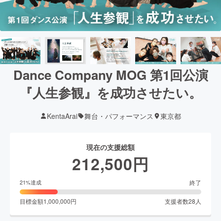
Dance Company MOG 第1回公演
『人生参観』を成功させたい。
KentaArai
舞台・パフォーマンス
東京都
現在の支援総額
212,500
円
終了
21
%達成
目標金額
1,000,000
円
支援者数
28
人