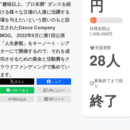
円
"趣味以上、プロ未満" ダンスを続
まちづくり・地域活性化
ける様々な立場の人達に活躍する
場を与えたいという想いのもと設
21%
立されたDance Company
目標金額は
CAMPFIRE for Social Good
CAMPFIRE Creation
1,000,000円
MOG。 2022年9月に第1回公演
CAMPFIREふるさと納税
machi-ya
コミュニティ
「人生参観」をキーノート・シア
支援者数
ターにて開催するので、それを成
28
人
功させるための資金と活動費をク
ラウドファンディングで集めてい
ます。
募集終了まで残
ポスト
シェア
り
LINEで送る
URLコピー
終了
埋め込み
QRコード