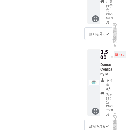
て2名と
は自由
お届
主催の
です!!各
け予
新井、
自ご用
定：
制作1名
2022
意くだ
年09
の計4名
さい!!
こ
月
と、リ
こちら
の
リ
ターン
は9月23
タ
ー
を購入
日
ン
詳細を見る
を
してく
(金)19:0
選
択
ださっ
0~20:0
す
る
た皆さ
0開催の
3,5
んで一
回で
残り67
緒にグ
00
す。
円
ループ
Dance
Dance
オンラ
Compa
Compa
イン飲
ny MOG
ny MOG
み会を
のメン
の第1回
実施し
バーは
支援
公演
ます!! ※
たむと
者：
『人生
飲み物
ひかり
3人
参観』
は自由
です!!
お届
のチ
です!!各
公演の
け予
ケット
自ご用
定：
感想
を1枚ご
2022
意くだ
や、公
年09
購入頂
さい!!
演に込
こ
月
けま
こちら
の
めた想
リ
す。 ご
は9月24
タ
い、作
ー
希望の
日
ン
品の裏
詳細を見る
を
日時の