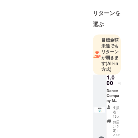
リターンを
選ぶ
目標金額
未達でも
リターン
が届きま
す
(All-in
方式)
1,0
00
円
Dance
Compa
ny MOG
の挑戦
支援
を『た
者：
だただ
13人
支援』
お届
してく
け予
ださる
定：
方へ リ
2022