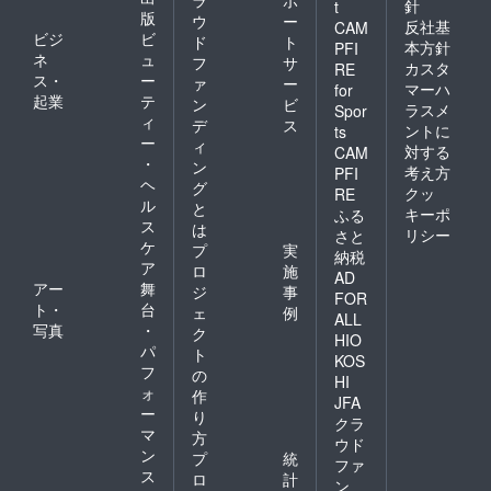
ラ
ポ
針
t
版
ウ
ー
反社基
CAM
ビジ
ビ
ド
ト
本方針
PFI
ネ
ュ
フ
サ
カスタ
RE
ス・
ー
ァ
ー
マーハ
for
起業
テ
ン
ビ
ラスメ
Spor
ィ
デ
ス
ントに
ts
ー
ィ
対する
CAM
・
ン
考え方
PFI
ヘ
グ
クッ
RE
ル
と
キーポ
ふる
ス
は
リシー
さと
ケ
プ
実
納税
ア
ロ
施
AD
アー
舞
ジ
事
FOR
ト・
台
ェ
例
ALL
写真
・
ク
HIO
パ
ト
KOS
フ
の
HI
ォ
作
JFA
ー
り
クラ
マ
方
ウド
ン
プ
統
ファ
ス
ロ
計
ン