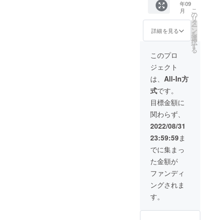
年09
ケット
セー
こ
月
(VIP席)
ジ、メ
の
リ
を1枚ご
ンバー
タ
ー
購入頂
全員か
ン
詳細を見る
を
けま
らの御
選
択
す。 ご
礼の動
す
る
希望の
画、パ
このプロ
日時の
ンフ
ジェクト
回を選
レット
択下さ
のスペ
は、
All-In方
い。 ※
シャル
式
です。
チケッ
サンク
トは当
ス欄に
目標金額に
日会場
クレ
関わらず、
にて引
ジット
き換え
を掲
2022/08/31
とさせ
載、第1
23:59:59
ま
て頂き
回公演
ます。
『人生
でに集まっ
※VIP席
参観』
た金額が
は画像
のチ
に記載
ケット
ファンディ
のセン
(VIP席)
ングされま
ターエ
を2枚ご
リアか
購入頂
す。
らご用
けま
意させ
す。 ご
て頂き
希望の