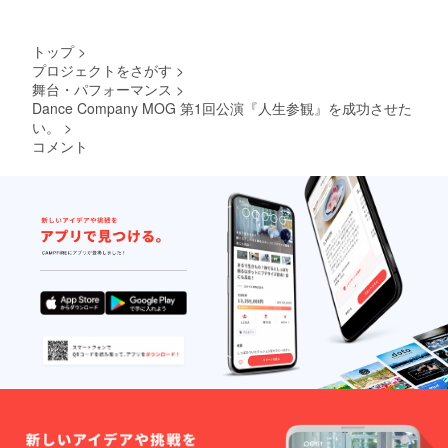
共有さ
せて頂
きま
トップ
>
す。 ※
プロジェクトをさがす
>
支援
舞台・パフォーマンス
>
時、必
ず備考
Dance Company MOG 第1回公演『人生参観』を成功させた
欄にパ
い。
>
ンフ
コメント
レット
に掲載
を希望
される
お名前
をご記
入くだ
さい。