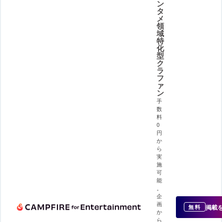
ン
タ
メ
領
域
特
化
型
ク
ラ
フ
ァ
ン
手
数
料
0
円
か
ら
実
施
可
能
。
企
画
掲載
無料
か
ら