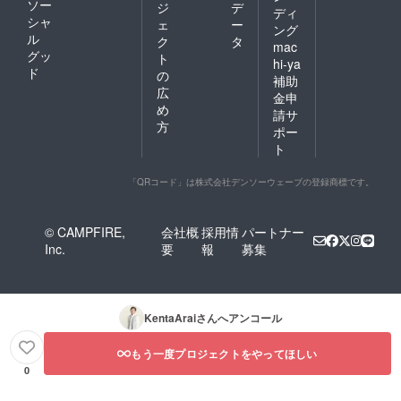
ソー
ジ
デ
ディ
シャ
ェ
ー
ング
ル
ク
タ
mac
グッ
ト
hi-ya
ド
の
補助
広
金申
め
請サ
方
ポー
ト
「QRコード」は株式会社デンソーウェーブの登録商標です。
© CAMPFIRE,
会社概
採用情
パートナー
Inc.
要
報
募集
KentaArai
さんへアンコール
もう一度プロジェクトをやってほしい
0