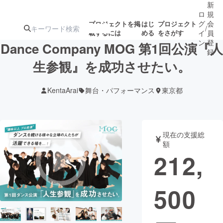
新
ロ
規
グ
会
プロジェクトを掲
はじ
プロジェクト
/
載するには
める
をさがす
イ
員
ン
登
Dance Company MOG 第1回公演『人
録
生参観』を成功させたい。
人気のプロ
注目のリ
注目の新着プロ
募集終了が近いプ
もうすぐ公開
KentaArai
舞台・パフォーマンス
東京都
ジェクト
ターン
ジェクト
ロジェクト
されます
アート・写真
音楽
現在の支援総
額
212,
テクノロジー・ガジェット
ゲーム・サ
500
映像・映画
書籍・雑誌
ビジネス・起業
チャレンジ