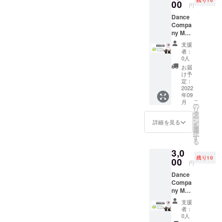
残り10
員から
00
円
の御礼
Dance
の動
Compa
画、を
ny MOG
お送り
のメン
致しま
支援
バーを
す。 ※
者：
代表し
御礼の
0人
て2名と
動画は
お届
主催の
YouTub
け予
新井、
eの限定
定：
制作1名
2022
公開の
年09
の計4名
URLを
こ
月
と、リ
共有さ
の
リ
ターン
せて頂
タ
ー
を購入
きま
ン
詳細を見る
を
してく
す。
選
択
ださっ
す
る
た皆さ
3,0
んで一
残り10
緒にグ
00
円
ループ
Dance
オンラ
Compa
イン飲
ny MOG
み会を
のメン
実施し
支援
バーを
ます!! ※
者：
代表し
飲み物
0人