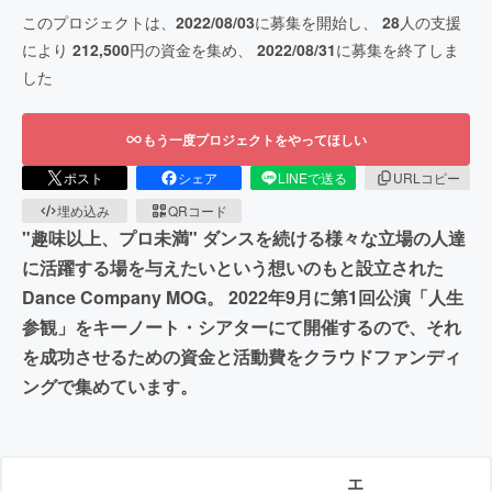
このプロジェクトは、
2022/08/03
に募集を開始し、
28
人の支援
により
212,500
円の資金を集め、
2022/08/31
に募集を終了しま
した
もう一度プロジェクトをやってほしい
ポスト
シェア
LINEで送る
URLコピー
埋め込み
QRコード
"趣味以上、プロ未満" ダンスを続ける様々な立場の人達
に活躍する場を与えたいという想いのもと設立された
Dance Company MOG。 2022年9月に第1回公演「人生
参観」をキーノート・シアターにて開催するので、それ
を成功させるための資金と活動費をクラウドファンディ
ングで集めています。
エ