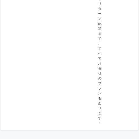
リ
タ
ー
ン
配
送
ま
で
、
す
べ
て
お
任
せ
の
プ
ラ
ン
も
あ
り
ま
す
！