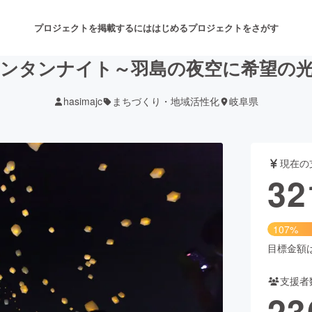
プロジェクトを掲載するには
はじめる
プロジェクトをさがす
ンタンナイト～羽島の夜空に希望の
hasimajc
まちづくり・地域活性化
岐阜県
注目のリターン
注目の新着プロジェクト
募集終了が近いプロジェクト
も
現在の
音楽
舞台・パフォーマンス
32
ゲーム・サービス開発
フード・飲食店
107%
書籍・雑誌出版
アニメ・漫画
目標金額は3
支援者
チャレンジ
ビューティー・ヘルスケ
23