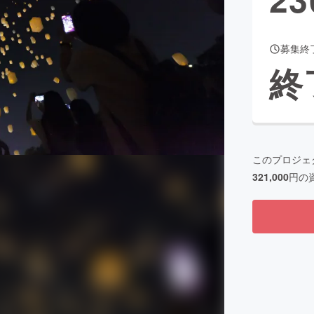
募集終
CAMPFIRE for Social Good
CAMPFIRE Creation
終
CAMPFIREふるさと納税
machi-ya
コミュニティ
このプロジェ
321,000
円の