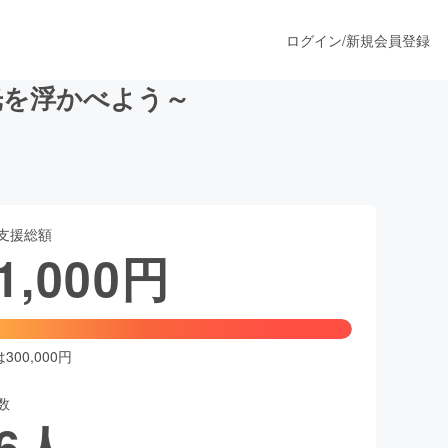
ログイン
/
新規会員登録
光を浮かべよう～
うすぐ公開されます
支援総額
プロダクト
1,000
円
ファッション
スポーツ
00,000円
数
ア
ソーシャルグッド
6
人