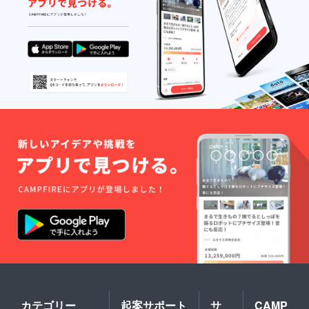
コル
いただ
法令に
価格の
テ、肩
きま
基づく
10,780
周りの
す。 ※
医療、
円（税
筋肉の
法令に
診療行
込）で
ほぐし
基づく
為では
美容液
・その
医療、
ござい
を購入
まま、
診療行
ませ
するこ
ドライ
為では
ん。効
とが出
ヘッド
ござい
果には
来ま
スパ３
ませ
個人差
す。
０分 ※
ん。効
がござ
●また、
詳細は
果には
います
希望す
ホット
個人差
ことを
れば、
ペッ
がござ
予めご
「VOIC
パーを
います
了承く
E化粧品
ご覧く
ことを
ださ
開発
ださ
予めご
い。
チー
い。 ※
了承く
【クラ
ム」の
ご予約
ださ
ウド
一員と
方法に
い。
ファン
して参
ついて
【クラ
ディン
加する
は、後
ウド
グ特
ことが
日メー
ファン
典】
出来ま
ルにて
ディン
●今回美
す。
ご連絡
グ特
容液を
させて
典】
購入し
いただ
●今回美
ていた
きま
容液を
だいた
カテゴリー
起案サポート
サ
CAMP