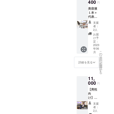
と思っています。残り4日と
今の季
はご連絡ください。毎日使
400
当に使
は、メ
ました。もう、泣きますよ
ム」の
円
野において、うちの代表を
節に、
い続け
ンバー
一員と
なりました。まだまだ皆様
うものだからこそ、自信を
美容液
特にお
ね 笑笑プロジェクトも残
ていき
価格の
して参
超える人はいないと私は
１本＋
すすめ
たいと
10,780
のご協力が必要です。ご支
加する
持って選びたいと思いませ
りわずかです。正直、現状
代表に
で
思える
円（税
ことが
思っております。それぐら
よるオ
す！！
援いただけると嬉しいで
ような
込）で
んか？プロジェクトも、残
出来ま
支援
は、誰が見ても厳しい状況
ンライ
5個限定
化粧
い、自信を持ってお勧めし
美容液
者：
す。
す。また、私達のプロジェ
ンでの
で
り3日となりました。ぜひ、
品」を
2人
を購入
です。でも…こうやって力
小顔セ
ます。そして、負けず嫌い
す！！
作って
するこ
お届
クトをSNSなどで拡散して
ご支援いただけますと、本
ルフケ
（※写真
を貸してくださった方々の
みませ
け予
とが出
な私も、負けないように情
アセッ
はイ
定：
んか？
来ま
いただいたり、お知り合い
当に嬉しいです。まだ、日
為にも、最後まで諦めたく
ション
2023
メージ
あなた
す。
熱を持って仕事に取り組ん
年06
３０分
です）
の方にご紹介いただけます
の意見
●また、
にちがございますので、周
こ
ないと思っております。ど
月
自宅で
【クラ
の
が、私
でおりますので、スタッフ
希望す
リ
と、本当に助かります。皆
出来る
ウド
りの方にお勧めいただいた
タ
達の化
れば、
うか、どうか、力を貸して
ー
簡単で
施術もぜひ！！今回の美容
ファン
ン
粧品を
詳細を見る
「VOIC
様にご支援いただいたご恩
を
り、拡散していただけると
効果的
ディン
選
ください。よろしくお願い
作って
E化粧品
択
液は、こんな私達が、開発
なセル
グ特
す
いきま
開発
は、必ず仕事で返していき
助かります。皆様のお役に
る
いたします。
フケア
典】
す。 ※
チー
メンバーとともに、熱い想
11,
を、
●今回美
ます。どうぞ、よろしくお
他のリ
ム」の
立てるものを創り出してい
「小顔
000
容液を
ターン
いで取り組んできた成果物
一員と
円
願いいたします。
のプ
購入し
きたいです。どうかお力を
で美容
して参
【男性
ロ」で
です。忙しい中、時間を
ていた
液を購
加する
向
貸してください。よろしく
ある代
だいた
入して
ことが
作って一緒に頑張ってくれ
け】
表山本
方に限
くだ
出来ま
お願いいたします。
美容液
がマン
り、２
さった
す。
支援
たメンバーの為にも、今回
１本＋
ツーマ
回目・
方は、
者：
代表の
ンで教
３回目
2人
このリ
のプロジェクトをなんとか
美容相