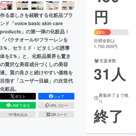
円
まちづくり・地域活性化
作る楽しさを経験する化粧品ブラ
ンド「voice basic skin care
CAMPFIRE for Social Good
CAMPFIRE Creation
products」の第一弾の化粧品！
49%
CAMPFIREふるさと納税
machi-ya
コミュニティ
「バクチオールやフラーレンを
目標金額は
1,700,000円
3％、セラミド・ビタミンC誘導
体を2％」と、化粧品業界も驚き
支援者数
の贅沢な美容成分づくしの美容
31
人
液。質の良さと続けやすい価格を
目指す「ユーザー目線」の次世代
化粧品。
募集終了まで残
ポスト
シェア
り
LINEで送る
URLコピー
終了
埋め込み
QRコード