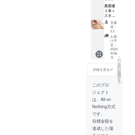
ゼー
りによ
※詳細
たト
がござ
美容液
ション
るえら
はホッ
リート
います
１本＋
ではあ
の張
トペッ
メント
ことを
スタッ
りませ
り、お
パーを
です。
予めご
フ施術
ん。筋
顔のむ
ご覧く
（施術
支援
了承く
のボ
肉を
くみ、
ださ
者：
時間60
ださ
ディオ
しっか
くす
2人
い。
分、カ
い。
イルト
りとほ
み、た
※ご予約
お届
ウンセ
【クラ
リート
ぐすの
るみ、
け予
方法に
リング
ウド
メント
で、
定：
にきび
ついて
等20
ファン
３０分&
2023
「施術
などが
は、後
分） ・
ディン
年06
ドライ
後の頭
気にな
日メー
うつ伏
グ特
こ
月
ヘッド
の軽
の
る方に
ルにて
せで、
典】
リ
スパ３
さ、そ
タ
お勧
ご連絡
背中、
●今回美
ー
０分 と
して、
ン
め！ 体
詳細を見る
させて
肩甲骨
容液を
を
にかく
やみつ
選
のケア
いただ
周りの
購入し
択
疲れが
きにな
す
もつい
きま
筋肉の
ていた
る
溜まっ
る爽快
てこの
このプロ
す。
ほぐし
だいた
ていて
感！！
価格
※法令に
・仰向
方に限
ジェクト
リフ
」は当
は、か
基づく
けにな
り、２
レッ
店リ
なりお
は、All-or-
医療、
り、デ
回目・
シュし
ピー
得で
診療行
コル
３回目
Nothing方式
たい方
ター様
す！！
為では
テ、肩
は、メ
にお勧
のお墨
ぜひ、
です。
ござい
周りの
ンバー
めの
付
この機
ませ
筋肉の
価格の
目標金額を
コース
き！！
会に、
ん。効
ほぐし
10,780
です。
服を着
お試し
達成した場
果には
・その
円（税
背中、
たまま
を！！
個人差
まま、
込）で