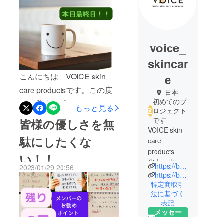
voice_
skincar
こんにちは！VOICE skin
e
care productsです。この度
日本
初めてのプ
は、私達のプロジェクトを
もっと見る
ロジェクト
ご訪問いただき、ありがと
です
皆様の優しさを無
うございます。また、すで
VOICE skin
駄にしたくな
care
にプロジェクトを支援して
products
い！！
くださった方々、本当にあ
代表 山本
https://beauty.hotpepper.jp/kr/slnH000385533
2023/01/29 20:56
りがとうございます。心よ
は、小顔矯
https://beauty.hotpepper.jp/kr/slnH000298059
正コルギの
特定商取引
り感謝申し上げます。「お
法に基づく
エステサロ
顔の印象」って、実は、も
表記
ンを経営し
のすごく大事です。それだ
メッセー
ており、名