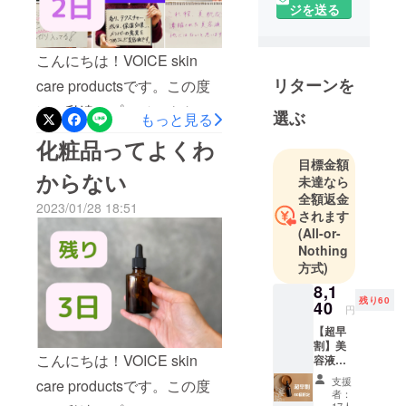
ジを送る
けで、損をしたり、得をす
古屋と表参
道に店舗を
ることもあるぐらいです。
持つ。
こんにちは！VOICE skin
肌が綺麗で透明感がある
リターンを
care productsです。この度
と、清潔感があると感じま
今回、化粧
は、私達のプロジェクトを
選ぶ
す。血色が良く、艶がある
品開発を始
もっと見る
ご訪問いただき、ありがと
めるにあた
と、さらに色気を感じま
化粧品ってよくわ
り、
うございます。また、すで
目標金額
す。目力があると、それだ
からない
「VOICE化
未達なら
にプロジェクトを支援して
けで惹きつけられてしまい
粧開発チー
全額返金
2023/01/28 18:51
くださった方々、本当にあ
されます
ム」を立ち
ます。口角が上がり、笑顔
(All-or-
上げる。
りがとうございます。心よ
が素敵だと、明るさや親し
Nothing
開発チーム
り感謝申し上げます。
方式)
みやすさも感じます。今
では、ユー
Voice化粧品開発チームを立
8,1
は、マスクをしています
ザーそし
残り60
40
円
ち上げる時、サロンのお客
て、自分達
が、今後、しなくなる方向
【超早
が本気で使
様にも声をかけさせていた
性も見えてきました。
割】美
いたいと思
こんにちは！VOICE skin
容液１
だきました。初めての試み
益々、お顔が気になってく
本 定価
えるような
支援
care productsです。この度
であるし、営業も得意では
16280
者：
るはずです。そんな時は、
「ユーザー
円（税
17人