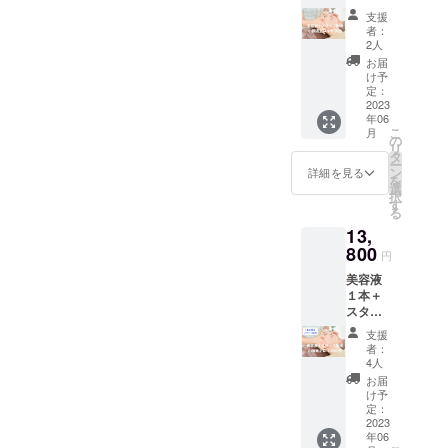
容液を
フ施術
とお体
な
美容液
購入し
支援
の小顔
を体験
く！！
を購入
者：
ていた
矯正コ
すれ
〈施術
2人
するこ
だいた
ルギ３
ば、
の流
とが出
お届
方に限
０分
「コル
れ〉
け予
来ま
り、２
（お顔
ギなら
定：
オ
す。
回目・
のみ）
2023
誰にも
イルを
●また、
３回目
年06
お顔だ
負けな
使用し
希望す
は、メ
こ
月
けで試
い！」
の
たト
れば、
ンバー
リ
してみ
という
タ
リート
「VOIC
価格の
ー
たい方
山本の
ン
メント
詳細を見る
E化粧品
10,780
を
向けの
自信に
選
です。
開発
円（税
択
コース
も、
す
（施術
チー
込）で
る
です。
きっ
時間３0
ム」の
美容液
13,
表情筋
と、う
分、カ
一員と
を購入
を深く
800
なずけ
ウンセ
して参
円
するこ
までほ
るは
リング
加する
とが出
美容液
ぐすた
ず！！
等20
ことが
来ま
１本＋
め、お
10年以
分）
出来ま
す。
スタッ
顔だけ
上改良
仰向け
す。
●また、
フ施術
の施術
を積み
の状態
支援
希望す
の小顔
とは思
重ねて
で、小
者：
れば、
矯正コ
えない
きた技
4人
顔矯正
「VOIC
ルギ６
ほどの
術は、
コルギ
お届
E化粧品
０分
満足
誰にで
け予
（お顔
開発
（お顔&
感！！
定：
も簡単
のみの
チー
お体の
2023
忙しい
に真似
施術）
ム」の
年06
ほぐ
方にも
出来る
※