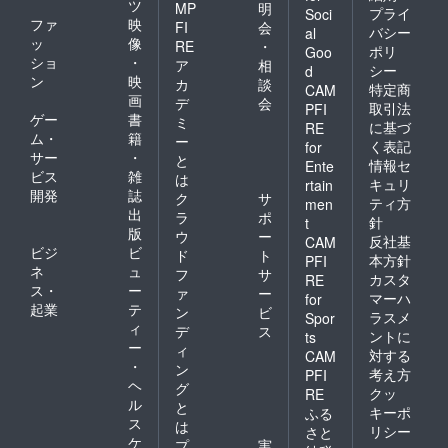
だいた
ツ
して参
出来ま
MP
明
プライ
Soci
方に限
加する
す。
ファ
映
FI
会
バシー
al
り、２
ことが
ッ
像
RE
・
ポリ
回目・
Goo
出来ま
ショ
・
ア
相
３回目
す。
シー
d
ン
映
は、メ
カ
談
特定商
CAM
ンバー
画
デ
会
取引法
PFI
価格の
ゲー
書
ミ
に基づ
RE
10,780
ム・
籍
ー
く表記
for
円（税
サー
・
と
込）で
情報セ
Ente
ビス
雑
は
美容液
キュリ
rtain
開発
誌
を購入
ク
サ
ティ方
men
するこ
出
ラ
ポ
針
t
とが出
版
ウ
ー
反社基
CAM
来ま
ビジ
ビ
ド
ト
す。
本方針
PFI
ネ
ュ
フ
サ
●また、
カスタ
RE
ス・
ー
希望す
ァ
ー
マーハ
for
れば、
起業
テ
ン
ビ
ラスメ
Spor
「VOIC
ィ
デ
ス
ントに
ts
E化粧品
ー
ィ
対する
開発
CAM
・
ン
チー
考え方
PFI
ヘ
ム」の
グ
クッ
RE
一員と
ル
と
キーポ
ふる
して参
ス
は
リシー
さと
加する
ケ
プ
実