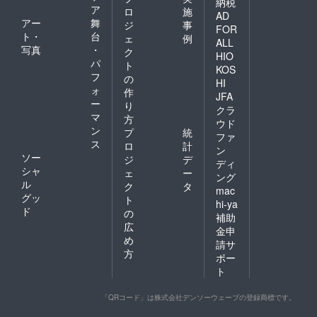
納税
ことが
ア
ロ
施
出来ま
AD
アー
舞
ジ
事
す。
FOR
ト・
台
ェ
例
ALL
写真
・
ク
HIO
パ
ト
KOS
フ
の
HI
ォ
作
JFA
ー
り
クラ
マ
方
ウド
ン
プ
統
ファ
ス
ロ
計
ン
ソー
ジ
デ
ディ
シャ
ェ
ー
ング
ル
ク
タ
mac
グッ
ト
hi-ya
ド
の
補助
広
金申
め
請サ
方
ポー
ト
「QRコード」は株式会社デンソーウェーブの登録商標です。