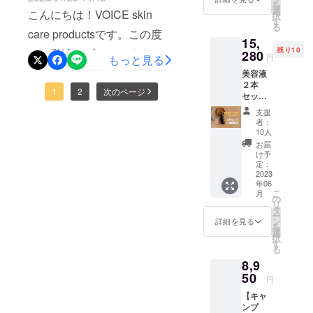
くださった方々、本当にあ
そも、よくわからな
を
いメンバーと一から作り上
45%オ
超お
選
あなたの肌を艶やかなしっ
こんにちは！VOICE skin
択
フの
りがとうございます。心よ
得！！
す
い！」って方、実は多いと
げてきたのが、今回の美容
る
8950円
とり潤い肌へと、導いてく
早い者
care productsです。この度
り感謝申し上げます。今回
15,
（税
思います。どういう成分が
勝ちで
液です。だから、メンバー
れるはずです！！もし、私
残り10
は、私達のプロジェクトを
込・送
280
す！！
円
もっと見る
の美容液は、ユーザーの意
どう効くのか？自分の肌に
料込
に対しては、本当に感謝し
（※写真
達のプロジェクトをご覧に
ご訪問いただき、ありがと
美容液
み） さ
はイ
見を取り入れるため、開発
は、何が必要なのか？どれ
かないです。今回のプロ
２本
らに、
メージ
なり、少しでも興味を持っ
うございます。また、すで
1
2
次のページ
セット
80名様
メンバーを集めて、メン
です）
くらい成分が入っている
ジェクトをクラファンにか
（１本
限定で
てくださった方がいらっ
【クラ
にプロジェクトを支援して
支援
バーと共に作り上げまし
7640円
定価の
と、濃度が濃い時言うの
ウド
者：
ける際も、知り合いの方々
しゃったら、支援してくだ
税込・
くださった方々、本当にあ
48%オ
ファン
10人
た。今回は最初の試みだっ
か？わからないことが多す
送料込
フ8460
や、サロンのお客様にも声
ディン
お届
さると嬉しいです。また、
りがとうございます。心よ
み）
円（税
グ特
け予
たので、サロンのお客様に
ぎるから、ただなんとなく
をかけさせていただきまし
【美容
込・送
定：
典】
SNSなどで拡散していただ
り感謝申し上げます。ウン
液１本
2023
料込
声をかけて、幅広い年代の
●今回美
選んでしまうという人も多
た。それこそ、溢れるほど
年06
の価格
み）と
けますと、嬉しいです。最
容液を
ジョルノフェリーチェで
こ
月
方々にご参加いただきまし
が、ど
お
いと思います。Voice化粧品
の
購入し
ある化粧品のなか、無名な
リ
後まで、諦めないでいよう
のリ
は、サロンでお客様を迎え
得！！
タ
ていた
た。実は、メイン成分の
ー
開発チームでは、化粧品に
ターン
（※写真
ン
私達が初めて化粧品開発し
だいた
詳細を見る
と思います。
を
るにあたり、セッティング
よりも
はイ
選
方に限
「バクチオール」は、メン
関して初心者レベルの方で
択
た美容液安くもないし、そ
１番安
メージ
す
り、２
などをかなり細かく指導を
る
い！！
で
バーの1人がお勧めしてくれ
回目・
も、全然大丈夫です。今回
う簡単に「買います」と
8,9
】 この
す。）
３回目
受けます。椅子やベッド、
たものです。「香りにもこ
品質で
50
【クラ
も開発メンバーは化粧品に
は、メ
円
は、誰も言いませんよね？
この価
タオルの置き方、iPadの置
ウド
ンバー
だわりたい」というメン
【キャ
ついてわからない方ばかり
格は、
ファン
もちろん、わかっていま
価格の
く位置などなど…一つ一つ
ンプ
とにか
ディン
10,780