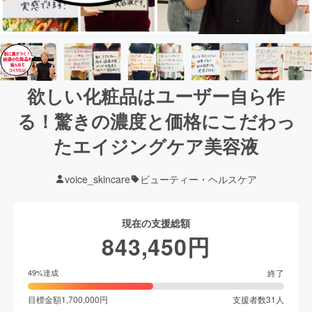
欲しい化粧品はユーザー自ら作
る！驚きの濃度と価格にこだわっ
たエイジングケア美容液
voice_skincare
ビューティー・ヘルスケア
現在の支援総額
843,450
円
終了
49
%達成
目標金額
1,700,000
円
支援者数
31
人