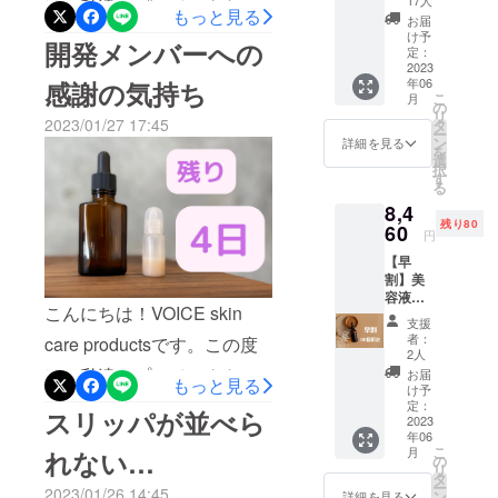
は、私達のプロジェクトを
ない私は、最初、なかなか
目線の化粧
もっと見る
込・送
私達におまかせくださ
お届
料込
品作り」に
ご訪問いただき、ありがと
け予
声をかける勇気が出ません
開発メンバーへの
い！！私達はお顔を整える
み）の
定：
挑んでい
うございます。また、すで
美容液
2023
でした。今だから言えます
プロです。1人1人のお悩み
年06
る。
感謝の気持ち
がキャ
にプロジェクトを支援して
こ
月
が、正直、「化粧品開発な
ンプ
の
今回の美容
に、真摯に向き合います。
リ
ファイ
2023/01/27 17:45
タ
くださった方々、本当にあ
液は、この
ー
んて上手くいくのかな？」
ヤー価
コルギや化粧品で、お顔や
ン
詳細を見る
を
格で
開発チーム
りがとうございます。心よ
選
とも思っていました 笑笑
択
お肌を整え、「あなただけ
45%オ
す
における第
る
り感謝申し上げます。
フの
でも、ある時、代表の山本
の美しさ」を最大限に引き
一段の化粧
8,4
8950円
化粧品は、巷ではたくさん
残り80
に尻を叩かれ、めちゃく
（税
60
品となる。
出します。お顔が整うこと
円
込・送
溢れるほど存在します。大
ちゃ緊張しましたが、勇気
【早
料込
で、自分に自信がついた
割】美
み）
手ブランドものからプチプ
を持ってぶつかっていった
容液１
り、新しいことへチャレン
に。 さ
こんにちは！VOICE skin
本 定
ラまで、価格も様々で
らに、
ら、1人、2人…とメンバー
支援
ジできたりするはずで
価
60名様
者：
care productsです。この度
す。 その中で何を選ぶの
16280
協力してくれる人がでてき
だけの
2人
す！！いよいよ、本日が最
円（税
限定価
は、私達のプロジェクトを
お届
か。 雑誌で載っていた人
てくれたのです。本当に、
もっと見る
込・送
格→定
け予
終日となりました。目標金
料込
ご訪問いただき、ありがと
価の半
定：
気のあるもの？お友達が
本当に嬉しかった。。。今
スリッパが並べら
み）が
2023
額を達成しないと、今回の
額8140
うございます。また、すで
年06
キャン
使って、良いと言っていた
円（税
でも覚えています。時間は
こ
月
プロジェクトは、なしにな
れない…
プファ
込・送
の
にプロジェクトを支援して
リ
もの？「化粧品って、そも
イヤー
かかりましたが、その優し
料込
タ
ります。今回の美容液は、
ー
価格で
2023/01/26 14:45
み）と
ン
詳細を見る