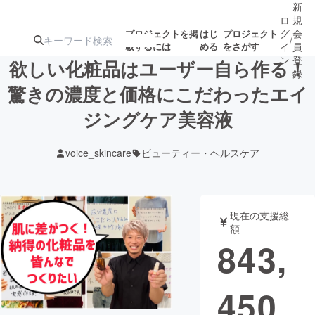
新
ロ
規
グ
会
プロジェクトを掲
はじ
プロジェクト
/
載するには
める
をさがす
イ
員
ン
登
欲しい化粧品はユーザー自ら作る！
録
驚きの濃度と価格にこだわったエイ
ジングケア美容液
人気のプロ
注目のリ
注目の新着プロ
募集終了が近いプ
もうすぐ公開
ジェクト
ターン
ジェクト
ロジェクト
されます
voice_skincare
ビューティー・ヘルスケア
アート・写真
音楽
現在の支援総
テクノロジー・ガジェット
ゲーム・サ
額
843,
映像・映画
書籍・雑誌
450
ビジネス・起業
チャレンジ