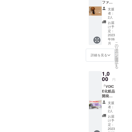
バーの意見も出て、精油を
でしたので、化粧品につい
ファイ
す。それでも、絶対に大手
く破
グ特
円（税
お客様に心地よい空間を提
ヤー価
格！！
典】
自分達でブレンドして、配
込）で
支援
ての基礎知識は、一から一
ブランドに負けないぐらい
格】美
まとめ
●今回美
美容液
者：
供できるように、気を配っ
容液１
合を決め、男女問わず気に
買いの
容液を
2人
緒に学びました。そこか
を購入
の質の良い商品をこだわっ
本 定
チャン
ています。おおらかな？私
購入し
するこ
お届
入ってくださるような爽や
価
ら、質のよい物を求めて、
スで
ていた
け予
て作ったので、きっと、こ
とが出
成島は、最初、お客様に履
16280
す。 ま
定：
だいた
来ま
かな香りに仕上げました。
美容液を作り上げてきたの
円（税
2023
の美容液を好きになってく
た、性
方に限
す。
いていただくスリッパを、
年06
込・送
別問わ
り、２
化粧品については初心者な
●また、
です。成分とか難しいか
こ
月
れる人はいるはずなので、
料込
ずに使
の
回目・
希望す
綺麗に並べることができま
リ
み）が
方がほとんどだったので、
えるか
タ
３回目
な？と私も思ってました
れば、
どうしても商品にして、皆
ー
キャン
ら、ご
ン
せんでした。「たかがス
は、メ
詳細を見る
「VOIC
を
一緒に一から勉強し、考
プファ
が、なんども聞いたり見た
家族や
選
ンバー
様に届けたかったんです。
E化粧品
択
リッパを並べるだけ」です
イヤー
パート
す
価格の
開発
え、サンプルを作り、「テ
る
りすると、なんとなく覚え
価格で
「嫌われちゃうかな…」と
ナーと
10,780
チー
よ？それを、何度も何度も
1,0
45%オ
も一緒
円（税
クスチャーをもっと軽く」
ム」の
るものです。知識が増えて
も思いながら、皆さまに声
フの
00
に使え
込）で
一員と
円
「違う」と、代表山本にダ
8950円
とか「ベルガモットの香り
ます◎
美容液
くると、化粧品選びも楽し
して参
をかけさせていただきまし
「VOIC
（税
（※写真
メ出しをされました。最初
を購入
加する
が弱い？」など、何度なと
E化粧品
込・送
くなってきます。なので、
はイ
するこ
た。化粧品の勧誘とかは、
ことが
開発
は、もうほんとに何が違う
料込
メージ
とが出
出来ま
ころまで細かに意見を出し
まずは化粧品を知るという
チー
み） 本
嫌ですよね？私も嫌ですも
です）
来ま
す。
支援
のか、訳がわからなかった
ム」を
気のエ
【クラ
す。
者：
合ってもらい・・・そんな
ことが大切だと思います。
ん。。。笑笑でも、今回は
応援し
イジン
ウド
2人
●また、
です…笑笑でも、実は、こ
てくだ
グケア
ことを繰り返し、やっと、
ファン
希望す
お届
そして、「こういう化粧品
勧誘ではなく「お願い」で
さる方
美容液
ディン
け予
れは施術に通じるところが
れば、
自信を持って皆様にお出し
へ。 ま
をお試
定：
が欲しい！」と、アイデア
グ特
「VOIC
す。自分達の力では、どう
た、メ
2023
あるということが、今は、
しして
典】
E化粧品