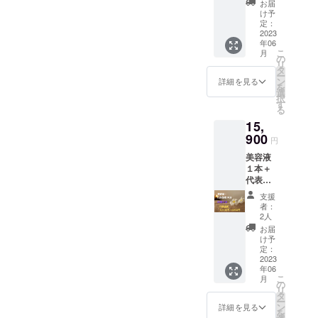
えま
は、メ
ターン
お届
談２０
す。 表
成功させたいと思っており
ンバー
け予
を購入
分 １０
参道・
定：
価格の
しなく
ます。プロジェクトは、残
年以上
2023
名古屋
10,780
ても、
年06
の経歴
のサロ
円（税
希望す
こ
り5日状況は厳しいですが、
月
を持つ
ンへ来
の
込）で
れば、
リ
男性美
れない
タ
美容液
「VOIC
まだまだ諦めておりませ
ー
容家の
方、お
ン
を購入
詳細を見る
E化粧品
を
代表山
忙しい
選
ん。どうか、私達のプロ
するこ
開発
択
本が、
方にも
す
とが出
チー
る
ジェクトを拡散していただ
美容に
お勧
来ま
ム」の
15,
ついて
め！ オ
す。
一員と
いたり、お知り合いなどに
相談に
900
ンライ
●また、
して参
円
乗りま
ンで小
希望す
加する
ご紹介していただけます
美容液
す。 男
顔にな
れば、
ことが
１本＋
性同士
る手法
と、本当に嬉しいです。ど
「VOIC
出来ま
代表施
だか
をマス
E化粧品
す。
術の小
うぞよろしくお願いいたし
ら、気
ターし
開発
支援
顔矯正
軽に話
てみま
チー
者：
ます。
コルギ
せて、
せん
2人
ム」の
３０分
きっと
か？ ※
一員と
お届
（お顔
あなた
セルフ
け予
して参
のみ）
の美容
定：
ケア
加する
代表山
2023
の参考
セッ
ことが
年06
本によ
になる
ション
出来ま
こ
月
るお顔
はずで
の
につい
す。
リ
のみの
す。 ※
タ
ては、
ー
施術で
美容相
ン
オンラ
詳細を見る
を
す。 10
談につ