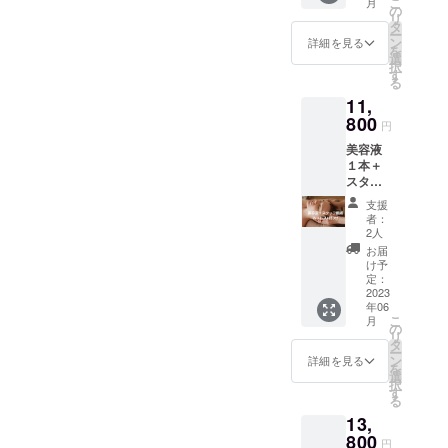
一員と
こ
月
し） 当
ピッタ
の
もので
詳細は
して参
リ
店の1番
リで
タ
はあり
ホット
加する
ー
人気メ
す。
ン
ませ
詳細を見る
ペッ
ことが
を
ニュで
〈施術
選
ん。 普
パーを
出来ま
択
す。 お
の流
す
段，予
ご覧く
す。
る
顔の為
れ〉
約が殺
ださ
11,
に、体
オ
到し、
い。
から
800
イルを
なかな
※ご予約
円
しっか
使用し
か予約
方法に
美容液
りほぐ
たト
を取れ
ついて
１本＋
してケ
リート
ないほ
は、後
スタッ
アする
メント
どの貴
日メー
フ施術
コース
です。
重な施
ルにて
支援
のドラ
です。
（施術
術が、
者：
ご連絡
イヘッ
小顔は
時間３0
2人
なんと
させて
ドスパ
もちろ
分、カ
半額以
お届
いただ
３０分
ん、肩
ウンセ
け予
外！！
きま
当店の
凝りや
定：
リング
この機
す。
隠れた
2023
背中の
等20
会をお
※法令に
年06
大人気
張りな
分）
見逃し
基づく
こ
月
メ
ども解
の
仰向け
な
医療、
リ
ニュー
消！！
タ
の状態
く！！
診療行
ー
「ドラ
小顔の
ン
で、小
詳細を見る
〈施術
為では
を
イヘッ
持続力
選
顔矯正
の流
ござい
択
ドス
もさら
す
コルギ
れ〉
ませ
る
パ」 た
にアッ
（お顔
オ
ん。効
13,
だのリ
プ◎ 食
のみの
イルを
果には
ラク
800
いしば
施術）
使用し
円
個人差