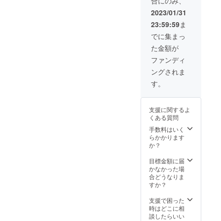
合にのみ、
肩甲骨
施術が
〈施術
がござ
お顔の
美容液
周り、
出来ま
の流
2023/01/31
います
小顔矯
を購入
デコル
すの
れ〉
ことを
正コル
するこ
23:59:59
ま
テ、肩
で、気
オ
予めご
ギ ※詳
とが出
周りと
軽にお
イルを
でに集まっ
了承く
細は
来ま
上半身
越しい
使用し
ださ
ホット
す。
た金額が
の緊張
ただけ
たト
い。
ペッ
●また、
や凝り
ます。
リート
ファンディ
【クラ
パーを
希望す
をくま
頭痛が
メント
ウド
ご覧く
れば、
ングされま
なくほ
ある
です。
ファン
ださ
「VOIC
ぐして
方、頭
（施術
す。
ディン
い。 ※
E化粧品
いきま
が重た
時間60
グ特
ご予約
開発
す。そ
い方、
分、カ
典】
方法に
チー
の後、
目がお
ウンセ
●今回美
ついて
ム」の
支援に関するよ
頭を
疲れの
リング
容液を
は、後
一員と
くある質問
じっく
方、疲
等20
購入し
日メー
して参
りとほ
労がた
手数料はいく
分） ・
ていた
ルにて
加する
ぐして
まり癒
らかかります
うつ伏
だいた
ご連絡
ことが
いくこ
やされ
か？
せで、
方に限
させて
出来ま
とで、
たい方
背中、
り、２
いただ
す。
日頃の
などに
目標金額に届
肩甲骨
回目・
きま
ストレ
お勧め
かなかった場
周りの
３回目
す。 ※
スや疲
で
合どうなりま
筋肉の
は、メ
法令に
れも一
す！！
すか？
ほぐし
ンバー
基づく
気に吹
＜施術
・仰向
価格の
医療、
き飛び
の流れ
支援で困った
けにな
10,780
診療行
ます！
＞ 服を
時はどこに相
り、デ
円（税
為では
〈施術
着たま
談したらいい
コル
込）で
ござい