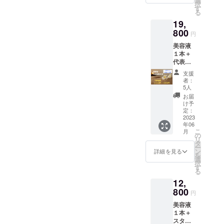
選
インに
択
年以上
いて
す
て2023
る
の経験
は、オ
年2月頃
19,
を積み
ンライ
を予定
重ねた
800
ンにて
※法令に
円
巧妙な
2023年
基づく
美容液
職人技
2月頃を
医療、
１本＋
で、エ
予定
診療行
代表施
ステ上
【クラ
為では
術の小
級者も
ウド
ござい
支援
顔矯正
その結
ファン
ませ
者：
コルギ
果に感
ディン
5人
ん。効
６０分
動する
グ特
果には
お届
（お顔&
ほ
典】
け予
個人差
お体の
ど！！
定：
●今回美
がござ
ほぐ
2023
普段も
容液を
います
年06
し） 代
予約が
購入し
ことを
こ
月
表山本
殺到
の
ていた
予めご
リ
による
し、な
タ
だいた
了承く
ー
体から
かなか
ン
方に限
詳細を見る
ださ
を
ケアす
予約を
選
り、２
い。
択
る小顔
取れな
す
回目・
【クラ
る
矯正コ
いほど
３回目
ウド
12,
ルギで
の貴重
は、メ
ファン
す。 施
800
な施術
ンバー
ディン
円
術後の
です。
価格の
グ特
美容液
スッキ
この機
10,780
典】
１本＋
リとし
会をお
円（税
●今回美
スタッ
たお顔
見逃し
込）で