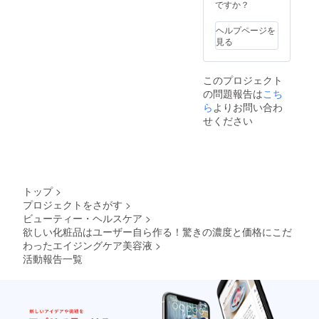
の流
ま、仰
ですか？
テ、肩
美容液
ませ
れ〉
向けの
周りの
を購入
ん。効
ボ
状態で
筋肉の
するこ
ヘルプページを
果には
ディー
ベット
ほぐし
とが出
見る
個人差
は、オ
に寝て
・その
来ま
がござ
イルを
いただ
まま、
す。
います
使用し
き、頭
お顔の
●また、
ことを
このプロジェクト
たト
の筋肉
小顔矯
希望す
予めご
の問題報告は
こち
リート
をしっ
正コル
れば、
了承く
メント
ら
よりお問い合わ
かりほ
ギ ※詳
「VOIC
ださ
です。
ぐして
細は
せください
E化粧品
い。
（施術
いきま
ホット
開発
【クラ
時間60
す。 ※
ペッ
チー
ウド
分、カ
詳細は
パーを
ム」の
ファン
ウンセ
ホット
ご覧く
一員と
ディン
リング
ペッ
ださ
して参
グ特
等20
パーを
い。 ※
加する
トップ
>
典】
分） ・
ご覧く
ご予約
ことが
●今回美
プロジェクトをさがす
>
うつ伏
ださ
方法に
出来ま
容液を
ビューティー・ヘルスケア
>
せで、
い。 ※
ついて
す。
購入し
背中、
欲しい化粧品はユーザー自ら作る！驚きの濃度と価格にこだ
ご予約
は、後
ていた
肩甲骨
方法に
わったエイジングケア美容液
>
日メー
だいた
周りの
ついて
ルにて
活動報告一覧
方に限
筋肉の
は、後
ご連絡
り、２
ほぐし
日メー
させて
回目・
・仰向
ルにて
いただ
３回目
けにな
ご連絡
きま
は、メ
り、デ
させて
す。 ※
ンバー