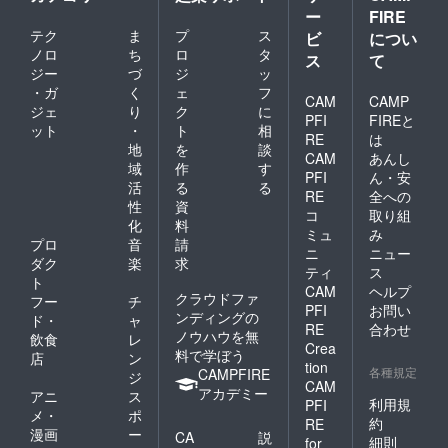
す。 ※
購入し
方に限
ー
FIRE
法令に
ていた
り、２
テク
ま
プ
ス
基づく
ビ
につい
だいた
回目・
医療、
方に限
ノロ
ち
ロ
タ
３回目
ス
て
診療行
り、２
は、メ
ジー
づ
ジ
ッ
為では
回目・
ンバー
・ガ
く
ェ
フ
ござい
CAM
CAMP
３回目
価格の
ジェ
り
ク
に
ませ
は、メ
10,780
PFI
FIREと
ット
・
ト
相
ん。効
ンバー
円（税
RE
は
果には
地
を
談
価格の
込）で
CAM
あんし
個人差
10,780
美容液
域
作
す
PFI
ん・安
がござ
円（税
を購入
活
る
る
います
RE
全への
込）で
するこ
性
資
ことを
美容液
コ
取り組
とが出
化
料
予めご
を購入
来ま
ミュ
み
了承く
プロ
音
請
するこ
す。
ニ
ニュー
ださ
とが出
ダク
楽
求
●また、
ティ
ス
い。
来ま
希望す
ト
CAM
ヘルプ
【クラ
す。
れば、
クラウドファ
フー
チ
ウド
●また、
PFI
お問い
「VOIC
ンディングの
ド・
ャ
ファン
希望す
E化粧品
RE
合わせ
ノウハウを無
飲食
レ
ディン
れば、
開発
Crea
料で学ぼう
グ特
「VOIC
店
ン
チー
tion
典】
各種規定
E化粧品
CAMPFIRE
ム」の
ジ
CAM
●今回美
開発
一員と
アカデミー
アニ
ス
容液を
利用規
PFI
チー
して参
メ・
ポ
購入し
ム」の
約
加する
RE
漫画
ー
ていた
CA
説
一員と
ことが
細則
for