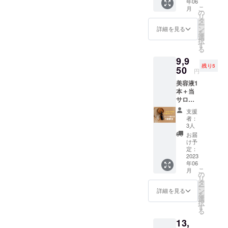
できるものになりました。
年06
を出してみんなで作り上げ
ンバー
見たい
することもできないので
●今回美
開発
こ
月
痛いほどわかります。「顔
の一員
方は、
の
容液を
チー
仕事をしている方が多かっ
ていくのも、なかなか出来
リ
す。皆様お一人お一人の力
として
ぜひ、
タ
購入し
ム」の
という空間をいかに個性を
ー
も参加
このお
たので、時間のない中、
ン
ていた
詳細を見る
一員と
ない体験であり、やってみ
を
をお借りするしかないので
できま
手軽な
選
だいた
生かし、美しく整えていく
して参
択
ミーティングに参加した
す。 化
価格で
ると楽しいものです。ま
す
方に限
加する
す。でも、コルギの施術や
る
粧品を
か」その為には、かなり細
お試し
り、２
ことが
り、アンケートに答えた
た、コルギでは、お客様の
9,9
作って
くださ
本当に喜んでいただける商
回目・
出来ま
かい視点も必要になりま
残り5
みたい
50
い。
３回目
す。
り…本当に大変だったかと
円
お肌の状態をお伝えできる
品を作ることなどで、「あ
方、化
（※写真
は、メ
す。代表山本は職人的な視
美容液1
粧品が
はイ
思います。メンバーの方々
ンバー
ので、知りたい方は施術を
の時feliceに協力して良かっ
本＋当
お好き
メージ
価格の
点の細やかさとセンスがあ
サロン
の協力なくしては、ここま
な方、
です）
受けてみることもお勧めで
10,780
たな」と皆さまが思えるよ
で使用
化粧品
り、代表が施術したお顔
【クラ
円（税
支援
で来れませんでした。感謝
してい
す。触れられて、初めて、
にお困
ウド
う、後悔させないよう、今
込）で
者：
は、本当に美しいなと、い
る【敏
りの
ファン
3人
美容液
の気持ちでいっぱいです。
自分のコリや筋肉の硬さに
感肌で
後も全力を尽くします！！
方、化
ディン
を購入
お届
つも感動します。私もそこ
も安心
粧品に
グ特
け予
今回の美容液は、こういっ
するこ
気づく方がほとんどです。
今回サロンのお客様のなか
して使
ついて
定：
典】
とが出
を目指していますが、なか
えるセ
2023
たユーザーであるメンバー
もっと
●今回美
自分の状態を知ることが、
来ま
で、「feliceのことは、信用
年06
ラミド
知りた
なかのレベルの高さで、研
容液を
す。
こ
月
の意見が詰まった美容液で
たっぷ
変えていく最初の一歩にな
い方…
の
購入し
していますから！」「良い
●また、
リ
鑽の日々です。今回のリ
りの保
ぜひ、
タ
ていた
希望す
す。協力していただいたメ
ー
ります。化粧品開発チーム
湿パッ
物しか出さないと思ってい
私達と
ン
だいた
詳細を見る
れば、
を
ターンでは代表施術もかな
ク5枚
一緒
選
方に限
ンバーの為にも、今回のプ
「VOIC
は、メンバー募集もしてお
択
ますから！」と、温かいお
セッ
に、
す
り、２
E化粧品
りお得なので、ぜひお試し
る
ト】 乾
ロジェクトを成功させたい
「自分
回目・
りますので、興味がある方
開発
言葉をいただくこともあり
13,
燥する
達が本
いただきたいです。この分
３回目
チー