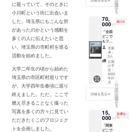
ン
詳細を見る
を
に籠っていて、そのときに
は全て
選
択
埼玉県
す
る
小川町という街に出会いま
内の写
70,
真で、
した。埼玉県にもこんな所
残り2
こちら
000
円
で選ば
があったのかという感動を
「全国
せてい
どこで
ただき
多くの人に伝えたいと思
もフォ
ます。
トブッ
い、埼玉県の市町村を巡る
※写真は
支援
ク」 日
見本で
者：
活動を始めました。
本の関
す。 ア
0人
東を除
ルバム
お届
く都道
はリネ
け予
大学二年生の頃から始めた
府県の
ンアル
定：
市町村
2023
バム
埼玉県の市区町村巡りです
年01
どこで
で、色
こ
月
もフォ
は「ナ
の
が、大学四年生春頃に巡り
リ
トブッ
チュラ
タ
ー
クをお
ル」
終えました。ただ、ここで
ン
詳細を見る
を
作り致
「ブ
選
択
燃え尽きることなく撮った
しま
ルー」
す
る
す！(離
「ライ
写真を多くの方々に見てい
15,
島など
トピン
在庫な
公共交
000
ク」
し
円
ただきたくこのプロジェク
通機関
「ライ
「関東
が極端
トブ
トを企画しました。
どこで
に不便
ルー」