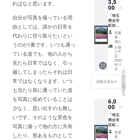
3,5
トさん
ればなと思います。
で発注
00
円
予定で
「埼玉
すので
自分が写真を撮っている理
県全市
直接し
町村掲
由としては、誰かの日常を
まうま
載フォ
プリン
支援
代わりに切り取りたいとい
トブッ
トさん
者：
クA5＆
から発
38人
うのが1番です。いつも通っ
撮影
送させ
お届
デー
ていた
け予
ている道でも、他の人から
タ」 埼
だきま
定：
玉県全
2022
す。
見たら日常ではなく、引っ
年11
市区町
こ
月
村が
越してしまったらそれは日
の
リ
載った
タ
ー
常ではなくなります。いつ
フォト
ン
詳細を見る
を
ブック
選
択
も当たり前に通っていた道
(A5サイ
す
る
ズ,144
を写真に収めていることは
6,0
ページ)
です。
00
少なく、思い出すのも難し
円
2ページ
「埼玉
に1市区
いです。そのような景色を
県全市
町村を
区町村
載せま
写真に撮って他の方に共有
掲載
す。 ※
支援
したり、形あるものとして
フォト
写真は
者：
ブック