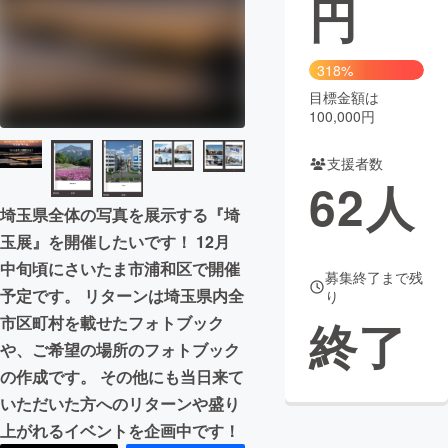
円
まちづくり・地域活性化
318%
目標金額は
CAMPFIRE for Social Good
CAMPFIRE Creation
100,000円
CAMPFIREふるさと納税
machi-ya
コミュニティ
支援者数
62
人
埼玉県全体の写真を展示する『埼
玉展』を開催したいです！ 12月
中旬頃にさいたま市浦和区で開催
募集終了まで残
予定です。 リターンは埼玉県内全
り
市区町村を載せたフォトブック
終了
や、ご希望の場所のフォトブック
の作成です。 その他にも当日来て
いただいた方へのリターンや盛り
上がれるイベントを企画中です！