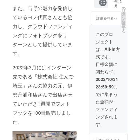
年12
玉県全
ては
数枚お
こ
月
市町村
また、与野の魅力を発信し
「備考
の
付けし
リ
を載せ
欄」に
タ
ます。
ー
ているヨノ代官さんとも協
たフォ
て連絡
ン
募集締
詳細を見る
を
トブッ
をお願
選
め切り
力し、クラウドファンディ
択
クと、
いしま
す
後に撮
る
関東(東
す。 ※
影を開
このプロ
ングにフォトブックをリ
京、埼
希望の
始しま
ジェクト
玉、神
地域が
すの
ターンとして提供していま
奈川、
埼玉県
で、
は、
All-In方
千葉、
す。
内の場
少々お
式
です。
茨城、
合、今
時間が
栃木、
後一般
かかっ
目標金額に
2022年3月にはインターン
群馬ど
販売さ
てしま
関わらず、
こでも)
せてい
うかも
先である「株式会社 住んで
の任意
ただく
しれま
2022/10/31
の市町
可能性
せん。
埼玉」さんの協力の元、伊
23:59:59
ま
村の
があり
ご了承
フォト
ます。
くださ
でに集まっ
勢丹浦和店さんで出店させ
ブック
一般販
い。
た金額が
(A4,144
売の場
ていただき1週間でフォト
ページ)
合72
ファンディ
ブックを100冊販売しまし
をお作
ページ
ングされま
り致し
での販
た。
ます。
売で、
す。
フォト
お渡し
ブック
する144
にして
ページ