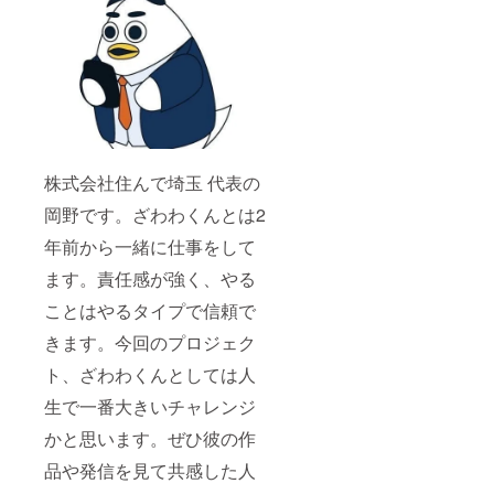
お渡し
する144
ページ
のもの
はクラ
ウド
ファン
ディン
グ限定
とさせ
株式会社住んで埼玉 代表の
ていた
だきま
岡野です。ざわわくんとは2
す。
年前から一緒に仕事をして
ます。責任感が強く、やる
ことはやるタイプで信頼で
きます。今回のプロジェク
ト、ざわわくんとしては人
生で一番大きいチャレンジ
かと思います。ぜひ彼の作
品や発信を見て共感した人