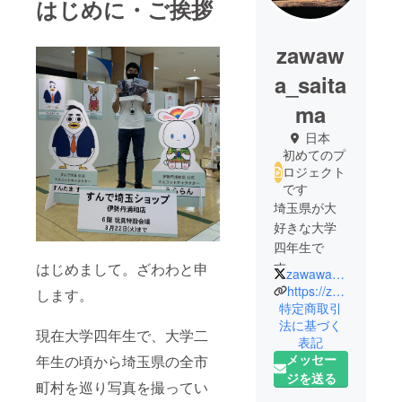
はじめに・ご挨拶
zawaw
a_saita
ma
日本
初めてのプ
ロジェクト
です
埼玉県が大
好きな大学
四年生で
す。
はじめまして。ざわわと申
zawawa_saitama
https://zawawa-saitama.booth.pm/
します。
大学二年生
特定商取引
法に基づく
の頃から埼
現在大学四年生で、大学二
表記
玉県に焦点
メッセー
年生の頃から埼玉県の全市
を当てて写
ジを送る
真を撮り続
町村を巡り写真を撮ってい