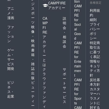
tion
各種規定
CAMPFIRE
ジ
CAM
アカデミー
アニ
ス
利用規
PFI
メ・
ポ
約
RE
漫画
ー
CA
説
細則
for
ツ
MP
明
プライ
Soci
ファ
映
FI
会
バシー
al
ッ
像
RE
・
ポリ
Goo
ショ
・
ア
相
シー
d
ン
映
カ
談
特定商
CAM
画
デ
会
取引法
PFI
ゲー
書
ミ
に基づ
RE
ム・
籍
ー
く表記
for
サー
・
と
情報セ
Ente
ビス
雑
は
キュリ
rtain
開発
誌
ク
サ
ティ方
men
出
ラ
ポ
針
t
版
ウ
ー
反社基
CAM
ビジ
ビ
ド
ト
本方針
PFI
ネ
ュ
フ
サ
カスタ
RE
ス・
ー
ァ
ー
マーハ
for
起業
テ
ン
ビ
ラスメ
Spor
ィ
デ
ス
ントに
ts
ー
ィ
対する
CAM