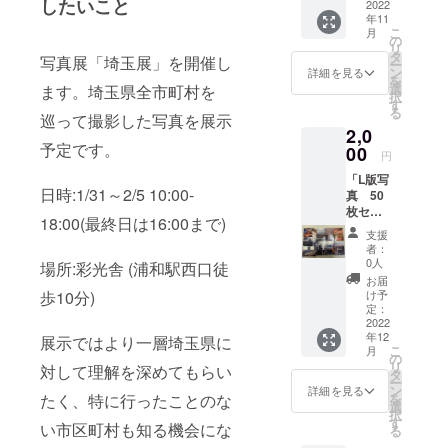
したいこと
に載せ
2022
年11
る写真
こ
月
をデー
の
リ
タとし
タ
写真展「埼玉展」を開催し
ー
てお送
ン
詳細を見る
を
りしま
選
ます。埼玉県全市町村を
択
す。
す
る
フォト
巡って撮影した写真を展示
2,0
ブック
予定です。
に載っ
00
円
ていな
「L版写
い写真
日時:1/31～2/5 10:00-
真 50
なども
枚セッ
含め
18:00(最終日は16:00まで)
ト」 埼
3,400枚
支援
玉県内
ほどを
者：
で撮影
予定し
0人
場所:彩光舎 (浦和駅西口徒
した写
ており
お届
真を50
ます。
け予
歩10分)
枚こち
定：
らで選
2022
年12
ばせて
展示ではより一層埼玉県に
こ
月
いただ
の
リ
対して理解を深めてもらい
きま
タ
ー
す。 写
ン
詳細を見る
を
たく、特に行ったことのな
真はし
選
択
まうま
す
い市区町村も知る機会にな
る
プリン