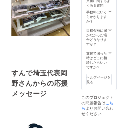
支援に関するよ
欲しい
のもの
くある質問
市町村
はクラ
に関し
ウド
手数料はいく
ては
ファン
らかかります
「備考
ディン
か？
欄」に
グ限定
て連絡
とさせ
目標金額に届
をお願
ていた
かなかった場
いしま
だきま
合どうなりま
す。 ※
す。
すか？
希望の
地域が
支援で困った
埼玉県
時はどこに相
内の場
談したらいい
合、今
ですか？
すんで埼玉代表岡
後一般
販売さ
ヘルプページを
せてい
野さんからの応援
見る
ただく
可能性
メッセージ
があり
このプロジェクト
ます。
の問題報告は
こち
一般販
売の場
ら
よりお問い合わ
合72
せください
ページ
での販
売で、