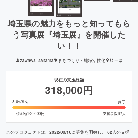
埼玉県の魅力をもっと知ってもら
う写真展『埼玉展』を開催した
い！！
zawawa_saitama
まちづくり・地域活性化
埼玉県
現在の支援総額
318,000
円
終了
318
%達成
目標金額
100,000
円
支援者数
62
人
このプロジェクトは、
2022/08/18
に募集を開始し、
62
人の支援