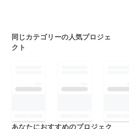
さいたま市以外のもの
→西川口、日高市、飯
能市、伊奈町、秩父市
これらのフォトブック
はBOOTHというオン
同じカテゴリーの人気プロジェ
ラインショップで購入
クト
いただけます。注文は
こちらから
https://zawawa-
saitama.booth.pm/
あなたにおすすめのプロジェク