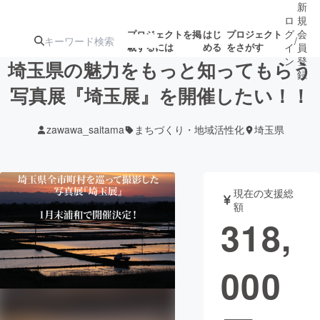
新
ロ
規
グ
会
プロジェクトを掲
はじ
プロジェクト
/
載するには
める
をさがす
イ
員
ン
登
埼玉県の魅力をもっと知ってもらう
録
写真展『埼玉展』を開催したい！！
人気のプロ
注目のリ
注目の新着プロ
募集終了が近いプ
もうすぐ公開
zawawa_saitama
まちづくり・地域活性化
埼玉県
ジェクト
ターン
ジェクト
ロジェクト
されます
アート・写真
音楽
現在の支援総
額
318,
テクノロジー・ガジェット
ゲーム・サ
000
映像・映画
書籍・雑誌
ビジネス・起業
チャレンジ