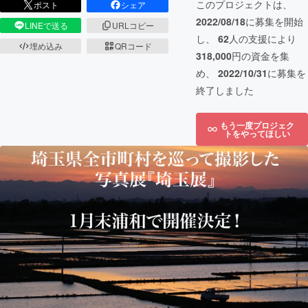
このプロジェクトは、
ポスト
シェア
2022/08/18
に募集を開始
LINEで送る
URLコピー
し、
62
人の支援により
埋め込み
QRコード
318,000
円の資金を集
め、
2022/10/31
に募集を
終了しました
もう一度プロジェク
トをやってほしい