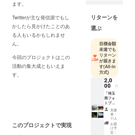
け、フォト
ます。
ブックを作
成したり
リターンを
Twitterが主な発信源でもし
SNSで発信
かしたら見かけたことのあ
選ぶ
したりして
きました。
る人もいるかもしれませ
ん。
目標金額
埼玉県の魅
未達でも
力や地元の
リターン
今回のプロジェクトはこの
が届きま
方でも気づ
活動の集大成ともいえま
す
(All-in
かない場
方式)
所、視点を
す。
2,0
伝えられれ
00
円
ばなと思っ
「埼玉
ています。
県フォ
トブッ
ク掲載
支援
写真 撮
者：
影デー
11人
タ」
お届
このプロジェクトで実現
フォト
け予
ブック
定：