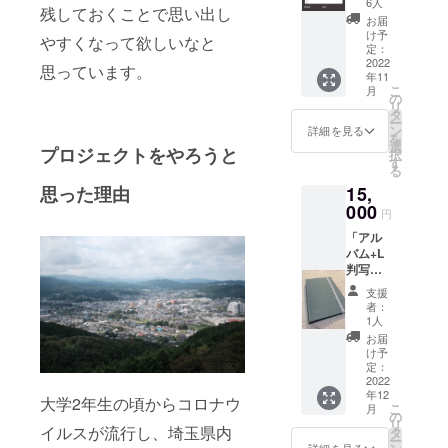
秩父
6人
残しておくことで思い出し
A4＆
市、南
お届
デー
浦和の
け予
やすくなって欲しいなと
タ」 埼
フォト
定：
玉県全
2022
ブック
思っています。
年11
市区町
の例で
こ
月
村が
す。
の
リ
載った
タ
ー
フォト
ン
詳細を見る
を
ブック
選
プロジェクトをやろうと
択
です。
す
る
見開き2
15,
思った理由
ページ
に1市区
000
円
町村を
「アル
載せま
バム+L
す。 A4
判写真
サイズ
300枚
144ペー
支援
セッ
ジフル
者：
ト」 ア
カラー
1人
ルバム
です
お届
とL版写
け予
真300枚
定：
のセッ
2022
年12
トにな
大学2年生の頃からコロナウ
こ
月
りま
の
リ
す。 L
イルスが流行し、埼玉県内
タ
ー
版写真