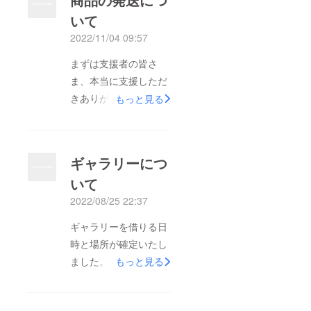
いて
2022/11/04 09:57
まずは支援者の皆さ
ま、本当に支援しただ
きありがとうございま
もっと見る
した！おかげさまで31
万円という想像もして
いなかった金額が集ま
ギャラリーにつ
りました。リターンに
いて
ついてですが、埼玉県
2022/08/25 22:37
のフォトブックの方は
昨日注文しましたので
ギャラリーを借りる日
1週間以内に届くと思
時と場所が確定いたし
います。データに関し
ました。日時:1/31～
もっと見る
ては200～300枚を予
2/5 の10:00-18:00(最
定していましたが、結
終日は16時まで)場所:
果1300枚となってし