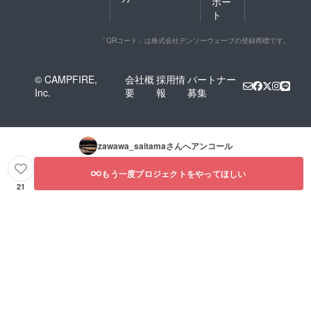
ポー
ト
「QRコード」は株式会社デンソーウェーブの登録商標です。
© CAMPFIRE,
会社概
採用情
パートナー
Inc.
要
報
募集
zawawa_saitama
さんへアンコール
もう一度プロジェクトをやってほしい
21