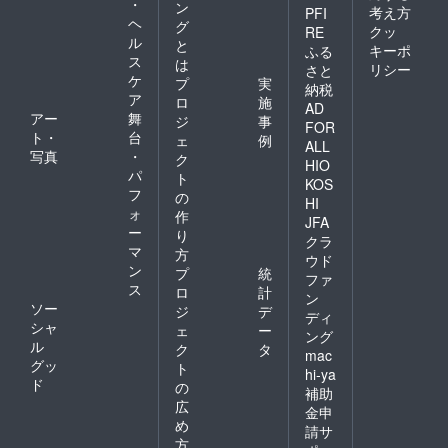
・
ン
考え方
PFI
ヘ
グ
クッ
RE
ル
と
キーポ
ふる
ス
は
リシー
さと
ケ
プ
実
納税
ア
ロ
施
AD
アー
舞
ジ
事
FOR
ト・
台
ェ
例
ALL
写真
・
ク
HIO
パ
ト
KOS
フ
の
HI
ォ
作
JFA
ー
り
クラ
マ
方
ウド
ン
プ
統
ファ
ス
ロ
計
ン
ソー
ジ
デ
ディ
シャ
ェ
ー
ング
ル
ク
タ
mac
グッ
ト
hi-ya
ド
の
補助
広
金申
め
請サ
方