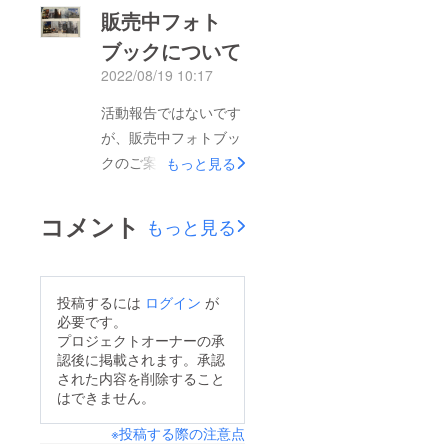
ギャラリー彩光舎 (浦
販売中フォト
まいました...笑 データ
和駅徒歩10分、調神社
ひとつひとつに撮影地
ブックについて
前)当初は12月に開催
を入力しているためあ
2022/08/19 10:17
する予定でしたが、
と数日かかりそうで
ギャラリーが空いてい
活動報告ではないです
す。もう少々お待ちく
なかったため1月下旬
が、販売中フォトブッ
ださい。関東どこでも
からの開催となりまし
クのご案内をさせてい
もっと見る
フォトブックは近い場
た。DMを作りました
ただきます。今回のリ
所から撮影を始めてい
らまたこちらで活動報
ターンでは埼玉県全市
て、どのフォトブック
コメント
もっと見る
告を上げさせていただ
町村が載ったフォト
も12月中には完成させ
きます。
ブックを販売予定です
られそうです。個展の
が、今までに多くの
方も1/31～2/5にあり
投稿するには
ログイン
が
フォトブックを販売し
ますのでぜひお待ちし
必要です。
てきました。具体的に
プロジェクトオーナーの承
ております！
認後に掲載されます。承認
はさいたま市のもの→
された内容を削除すること
大宮、与野、北浦和、
はできません。
浦和、高砂一丁目(再
※投稿する際の注意点
開発エリア)、南浦和