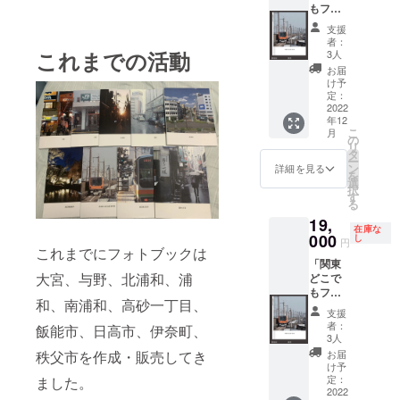
もフォ
な所は
「ピン
トブッ
除く) 地
ク」か
支援
ク」 関
域は大
らお選
者：
東(東
きな括
これまでの活動
びいた
3人
京、埼
りでな
だけま
お届
玉、神
く、
す。
け予
奈川、
「○○駅
定：
千葉、
2022
周辺」
年12
茨城、
や「○○
こ
月
栃木、
市」、
の
リ
群馬ど
「○○
タ
ー
こでも)
町」な
ン
詳細を見る
を
の任意
どの括
選
択
の市町
りにし
す
る
村の
ていた
19,
フォト
だける
在庫な
ブック
000
と助か
し
円
(A4,144
これまでにフォトブックは
りま
「関東
ページ)
す。
大宮、与野、北浦和、浦
どこで
をお作
フォト
もフォ
り致し
ブック
和、南浦和、高砂一丁目、
トブッ
ます。
は
支援
ク+埼玉
フォト
A4,144
者：
飯能市、日高市、伊奈町、
県全市
ブック
ページ
3人
町村
にして
で、他
お届
秩父市を作成・販売してき
フォト
欲しい
にも現
け予
ブッ
市町村
定：
ました。
像した
ク」 埼
2022
に関し
写真を