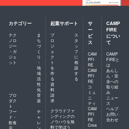
カテゴリー
起案サポート
サ
CAMP
ー
FIRE
テク
ま
プ
ス
ビ
につい
ノロ
ち
ロ
タ
ス
て
ジー
づ
ジ
ッ
・ガ
く
ェ
フ
CAM
CAMP
ジェ
り
ク
に
PFI
FIREと
ット
・
ト
相
RE
は
地
を
談
CAM
あんし
域
作
す
PFI
ん・安
活
る
る
RE
全への
性
資
コ
取り組
化
料
ミュ
み
プロ
音
請
ニ
ニュー
ダク
楽
求
ティ
ス
ト
CAM
ヘルプ
クラウドファ
フー
チ
PFI
お問い
ンディングの
ド・
ャ
RE
合わせ
ノウハウを無
飲食
レ
Crea
料で学ぼう
店
ン