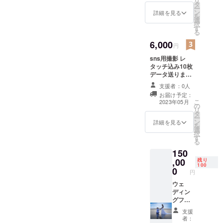
リ
ンプル2
タ
ー
枚にな
ン
詳細を見る
を
りま
選
択
す。 2
す
る
枚ハガ
キサイ
6,000
円
ズを額
sns用撮影 レ
に入れ
タッチ込み10枚
て発送
データ送りま
致しま
す！ 『1時間』
す メー
支援者：0人
沖縄本島指定の
ルにて
お届け予定：
場所で撮影致し
連絡致
こ
2023年05月
の
ます 日程調整は
します
リ
タ
メールにてご連
のでア
ー
ン
絡致します 撮影
ドレス
詳細を見る
を
選
当日に悪天候の
の記載
択
す
場合はキャンセ
お願い
る
ルではなく別日
致しま
150
にて撮影致しま
す！
,00
残り
す！ 撮影までの
100
0
交通費・滞在費
円
などはお客様に
ウェ
てお願い致しま
ディン
す！
グフォ
ト撮影
支援
プラン
者：