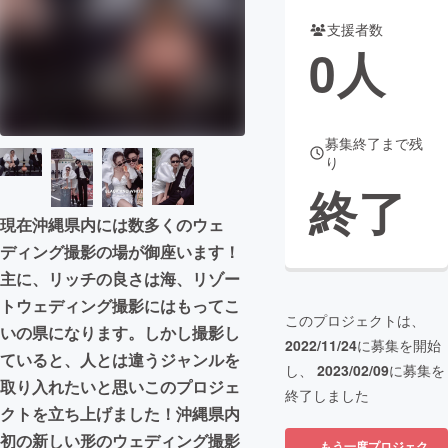
支援者数
まちづくり・地域活性化
0
人
CAMPFIRE for Social Good
CAMPFIRE Creation
CAMPFIREふるさと納税
machi-ya
コミュニティ
募集終了まで残
り
終了
現在沖縄県内には数多くのウェ
ディング撮影の場が御座います！
主に、リッチの良さは海、リゾー
トウェディング撮影にはもってこ
このプロジェクトは、
いの県になります。しかし撮影し
2022/11/24
に募集を開始
ていると、人とは違うジャンルを
し、
2023/02/09
に募集を
取り入れたいと思いこのプロジェ
終了しました
クトを立ち上げました！沖縄県内
初の新しい形のウェディング撮影
もう一度プロジェク