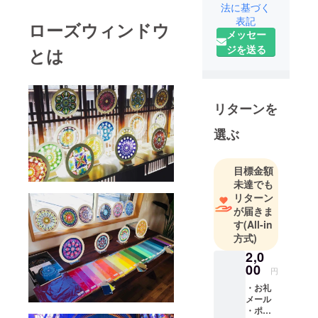
法に基づく
表記
ローズウィンドウ
メッセー
ジを送る
とは
リターンを
選ぶ
目標金額
未達でも
リターン
が届きま
す
(All-in
方式)
2,0
00
円
・お礼
メール
・ポス