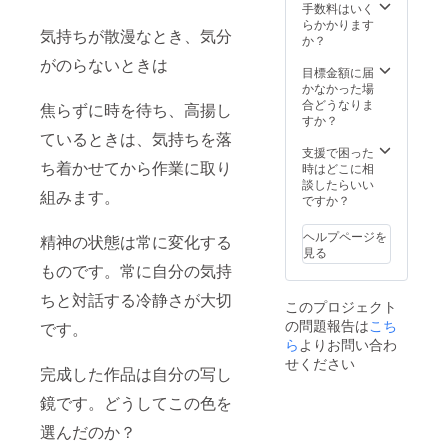
ます。
手数料はいく
どれが
らかかります
気持ちが散漫なとき、気分
届くか
か？
お楽し
がのらないときは
みに
目標金額に届
かなかった場
合どうなりま
焦らずに時を待ち、高揚し
すか？
ているときは、気持ちを落
支援で困った
ち着かせてから作業に取り
時はどこに相
談したらいい
組みます。
ですか？
ヘルプページを
精神の状態は常に変化する
見る
ものです。常に自分の気持
ちと対話する冷静さが大切
このプロジェクト
の問題報告は
こち
です。
ら
よりお問い合わ
せください
完成した作品は自分の写し
鏡です。どうしてこの色を
選んだのか？