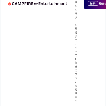
画
掲載
無料
か
ら
リ
タ
ー
ン
配
送
ま
で
、
す
べ
て
お
任
せ
の
プ
ラ
ン
も
あ
り
ま
す
！