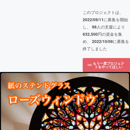
このプロジェクトは、
2022/09/11
に募集を開始
し、
98
人の支援により
632,500
円の資金を集
め、
2022/10/08
に募集を
終了しました
もう一度プロジェク
トをやってほしい