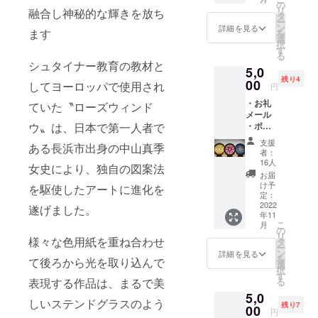
・しお
の
リ
融合し神秘的な輝きを放ち
り 9㎝
タ
ー
×5.5㎝
ン
詳細を見る
ます
を
選
択
す
る
シュタイナー教育の教材と
5,0
残り4
00
してヨーロッパで使用され
円
・お礼
ていた〝ローズウィンド
メール
・ポス
ウ〟は、日本で第一人者で
トカー
支援
ある長浜市出身の中山真季
ド10㎝
者：
×14.8㎝
16人
女史により、独自の図案法
×３枚
お届
・作品
け予
を駆使したアートに進化を
小サイ
定：
ズ 外形
2022
遂げました。
年11
18㎝ ・
こ
月
ローズ
の
リ
ウィン
様々な色用紙を重ね合わせ
タ
ー
ドウを
ン
詳細を見る
を
て後ろから光を取り込んで
ギフト
選
択
にも こ
す
る
表現する作品は、まるで美
ちらか
5,0
らの発
しいステンドグラスのよう
残り7
送も可
00
円