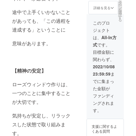
リ
サイズ
タ
ー
フレー
ン
詳細を見る
を
途中で上手くいかないこと
ム付き
選
択
外形25
す
る
があっても、「この過程を
㎝ ・
このプロ
ローズ
達成する」ということに
ジェクト
ウィン
ドウを
は、
All-In方
ギフト
意味があります。
式
です。
にも こ
ちらか
目標金額に
らの発
関わらず、
送も可
能で
2022/10/08
す。 そ
【精神の安定】
23:59:59
ま
の際は
備考欄
でに集まっ
ローズウィンドウ作りは、
に詳細
た金額が
をご記
一つのことに集中すること
入くだ
ファンディ
さい。
が大切です。
ングされま
・ロー
ズウィ
す。
ンドウ
気持ちが安定し、リラック
のデザ
インは
スした状態で取り組みま
支援に関するよ
お任せ
くある質問
す。
となり