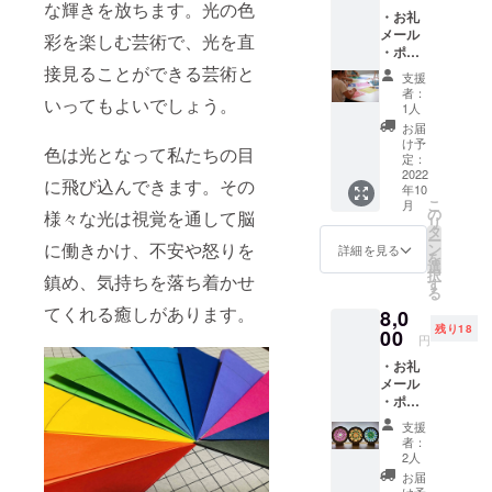
能で
な輝きを放ちます。光の色
・お礼
す。 そ
メール
の際は
彩を楽しむ芸術で、光を直
・ポス
備考欄
トカー
接見ることができる芸術と
に詳細
支援
ド 10㎝
をご記
者：
いってもよいでしょう。
×14.8㎝
入くだ
1人
×3枚 ・
さい。
お届
ローズ
・ロー
け予
色は光となって私たちの目
ウィン
ズウィ
定：
ドウ
2022
ンドウ
に飛び込んできます。その
年10
アー
のデザ
こ
月
ティス
インは
の
様々な光は視覚を通して脳
リ
ト展チ
お任せ
タ
ー
ケット1
となり
に働きかけ、不安や怒りを
ン
詳細を見る
を
枚 ・
ます。
選
択
鎮め、気持ちを落ち着かせ
ワーク
どれが
す
る
ショッ
届くか
てくれる癒しがあります。
8,0
プ参加
お楽し
残り18
券 ワー
00
みに
円
ク
・お礼
ショッ
メール
プ参加
・ポス
日時は
トカー
ワーク
支援
ド 10㎝
ショッ
者：
×14.8㎝
プ：10
2人
×3枚 ・
月27日
お届
しおり
(木)、