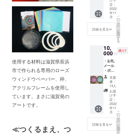
け予
9㎝×5.5
29日
定：
㎝ ・作
2022
(土)各日
年11
品中サ
①11時
こ
月
イズ 外
～、
の
リ
形23㎝
②14時
タ
ー
・ロー
～から
ン
詳細を見る
を
ズウィ
選択し
選
択
ンドウ
てくだ
す
る
をギフ
さい。
10,
トにも
所要時
残り7
こちら
000
間 約1
円
からの
時間30
使用する材料は滋賀県長浜
・お礼
発送も
分 有効
メール
可能で
期限：
市で作られる専用のローズ
・ポス
す。 そ
有効期
トカー
の際は
限：
支援
ウィンドウペーパー、枠、
ド 10㎝
備考欄
2022年
者：
×14.8㎝
に詳細
10月25
13人
アクリルフレームを使用し
×3枚 ・
をご記
日～30
お届
クリア
入くだ
ています。まさに滋賀発の
日 ワー
け予
ファイ
さい。
定：
ク
ル 31㎝
2022
アートです。
・ロー
ショッ
年11
×22㎝
ズウィ
プ会
こ
月
・しお
ンドウ
の
場： ※
リ
り 9㎝
のデザ
タ
ワーク
ー
×5.5㎝
インは
ン
ショッ
詳細を見る
を
≪つくるまえ、つ
・作品
お任せ
選
プ会場
択
中サイ
となり
す
までの