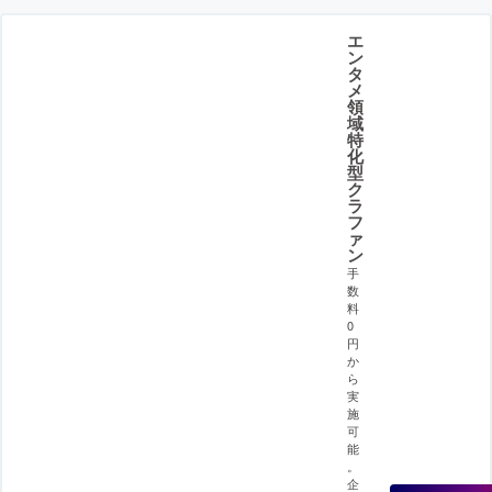
エ
ン
タ
メ
領
域
特
化
型
ク
ラ
フ
ァ
ン
手
数
料
0
円
か
ら
実
施
可
能
。
企