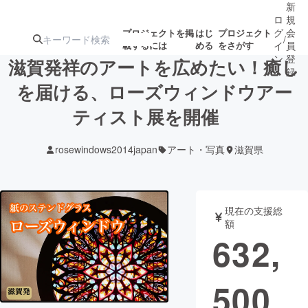
新
ロ
規
グ
会
プロジェクトを掲
はじ
プロジェクト
/
載するには
める
をさがす
イ
員
ン
登
滋賀発祥のアートを広めたい！癒し
録
を届ける、ローズウィンドウアー
ティスト展を開催
人気のプロ
注目のリ
注目の新着プロ
募集終了が近いプ
もうすぐ公開
ジェクト
ターン
ジェクト
ロジェクト
されます
rosewindows2014japan
アート・写真
滋賀県
アート・写真
音楽
現在の支援総
テクノロジー・ガジェット
ゲーム・サ
額
632,
映像・映画
書籍・雑誌
500
ビジネス・起業
チャレンジ