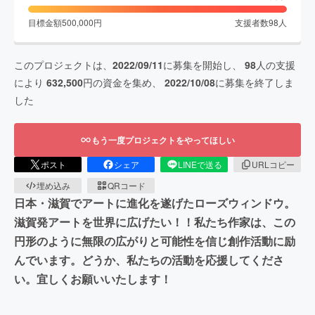
目標金額
500,000
円
支援者数
98
人
このプロジェクトは、
2022/09/11
に募集を開始し、
98
人の支援
により
632,500
円の資金を集め、
2022/10/08
に募集を終了しま
した
もう一度プロジェクトをやってほしい
ポスト
シェア
LINEで送る
URLコピー
埋め込み
QRコード
日本・滋賀でアートに進化を遂げたローズウィンドウ。
滋賀発アートを世界に広げたい！！私たち作家は、この
円形のように無限の広がりと可能性を信じ創作活動に励
んでいます。どうか、私たちの活動を応援してくださ
い。宜しくお願いいたします！