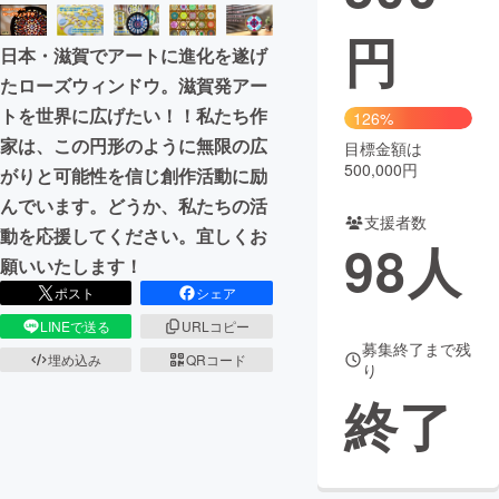
円
まちづくり・地域活性化
日本・滋賀でアートに進化を遂げ
たローズウィンドウ。滋賀発アー
CAMPFIRE for Social Good
CAMPFIRE Creation
トを世界に広げたい！！私たち作
126%
CAMPFIREふるさと納税
machi-ya
コミュニティ
家は、この円形のように無限の広
目標金額は
500,000円
がりと可能性を信じ創作活動に励
んでいます。どうか、私たちの活
支援者数
動を応援してください。宜しくお
98
人
願いいたします！
ポスト
シェア
LINEで送る
URLコピー
募集終了まで残
埋め込み
QRコード
り
終了