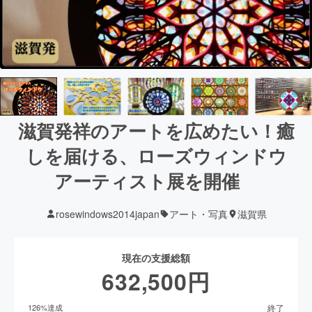
滋賀発祥のアートを広めたい！癒
しを届ける、ローズウィンドウ
アーティスト展を開催
rosewindows2014japan
アート・写真
滋賀県
現在の支援総額
632,500
円
終了
126
%達成