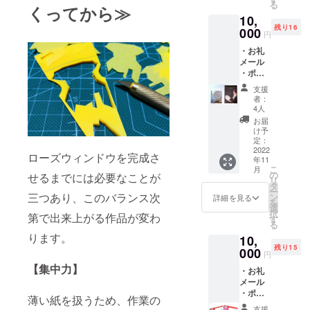
る
くってから≫
ズ 外形
ます。
交通費
10,
23㎝ ・
どれが
はご自
残り16
ローズ
000
届くか
身の負
円
ウィン
お楽し
担にな
・お礼
ドウを
みに
りま
メール
ギフト
す。 会
・ポス
にも こ
場 滋
トカー
ちらか
賀県立
支援
ド 10㎝
らの発
美術館
者：
×14.8㎝
送も可
4人
ギャラ
×３枚
能で
リー
お届
・サイ
す。 そ
け予
（ギャ
ン付き
の際は
定：
ラリーB
本
2022
備考欄
及びミ
ローズウィンドウを完成さ
年11
「ロー
に詳細
ニギャ
こ
月
ズウィ
をご記
の
せるまでには必要なことが
ラリー
リ
ンド
入くだ
タ
作品販
ー
ウ」河
三つあり、このバランス次
さい。
ン
詳細を見る
売商談
を
出書房
・ロー
選
室） 〒
択
第で出来上がる作品が変わ
新社 ・
ズウィ
す
520-
る
サイン
ンドウ
2122
ります。
10,
入り作
のデザ
滋賀県
残り15
品写真
000
インは
大津市
円
集
お任せ
瀬田南
【集中力】
・お礼
となり
大萱町
メール
ます。
1740-1
・ポス
どれが
薄い紙を扱うため、作業の
トカー
届くか
支援