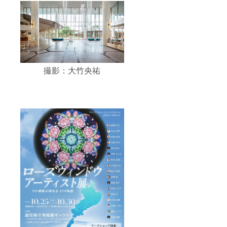
撮影：大竹央祐