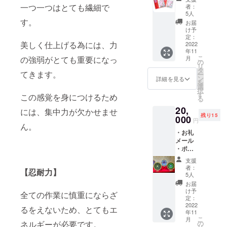
ド 10㎝
お楽し
一つ一つはとても繊細で
者：
×14.8㎝
みに
5人
×３枚
す。
お届
・DVD
け予
付制作
定：
美しく仕上げる為には、力
キット
2022
年11
(内容：
こ
の強弱がとても重要になっ
月
DVD1、
の
リ
ペー
タ
てきます。
ー
パー11
ン
詳細を見る
を
枚、枠
選
択
中サイ
す
この感覚を身につけるため
る
ズ2組、
20,
プラ板2
には、集中力が欠かせませ
残り15
枚、図
000
円
ん。
案2枚)
・お礼
メール
・ポス
トカー
支援
ド 10㎝
者：
【忍耐力】
×14.8㎝
5人
×３枚
お届
・サイ
け予
全ての作業に慎重にならざ
ン入り
定：
作品写
2022
るをえないため、とてもエ
年11
真集 ・
こ
月
作品中
ネルギーが必要です。
の