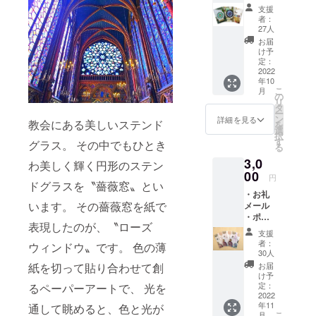
トカー
支援
ド 10㎝
者：
×14.8㎝
27人
×3枚 ・
お届
ローズ
け予
ウィン
定：
ドウ
2022
年10
アー
こ
月
ティス
の
リ
ト展チ
タ
ー
ケット1
ン
詳細を見る
教会にある美しいステンド
を
枚 有効
選
択
期限：
す
グラス。 その中でもひとき
る
2022年
3,0
10月25
わ美しく輝く円形のステン
日～30
00
円
日まで
ドグラスを〝薔薇窓〟とい
・お礼
います。 その薔薇窓を紙で
メール
・ポス
表現したのが、〝ローズ
トカー
支援
ド 10㎝
者：
ウィンドウ〟です。 色の薄
×14.8㎝
30人
×3枚 ・
お届
紙を切って貼り合わせて創
クリア
け予
ファイ
定：
るペーパーアートで、 光を
ル 31㎝
2022
年11
×22㎝
通して眺めると、色と光が
こ
月