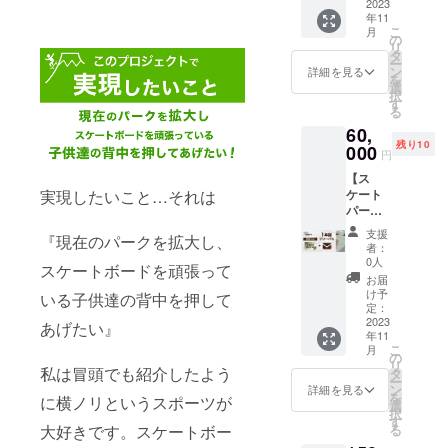
定 金
2023
パーク
してま
併用は
年11
額１
の電話
す。 現
不可に
こ
月
９，０
にて希
の
在会員
なりま
リ
００円
望日及
タ
でない
す。 T
ー
スケー
び人数
ン
方は会
詳細を見る
シャツ
を
トパー
を伝え
選
員登録
サイズ
択
ク３ヶ
て下さ
す
が必要
はS・
る
月フ
い。 ※
となり
M・L・
60,
リーパ
貸切日
ます(年
XL・
残り10
ス(クラ
000
１０日
会費
XXLに
円
ウド
前なら
１，０
なりま
【ス
ファン
変更可
００
す。色
ケート
実現したいこと…それは
ティン
能。た
円)。利
はブ
パーク
グ限
だし先
用開始
ラッ
施設利
定)※１
に貸切
日より
ク・ホ
支援
『現在のパークを拡大し、
用券】
年間有
がある
１年間
者：
ワイ
クラウ
効 LIFE
場合は
0人
の登録
ト・ス
スケートボードを頑張って
ドファ
パークT
他の日
となり
お届
モー
ンティ
シャツ
なら
け予
ます。
いる子供達の背中を押して
キー
ング限
(定価３
定：
OK。貸
スクー
パープ
定 金
2023
５００
切日１
あげたい』
ルとの
ル・サ
年11
額６
円) お礼
０日前
併用は
ンド
こ
月
０，０
メール
の
の予約
不可に
カーキ
リ
００
私は冒頭でも紹介したよう
リター
タ
前倒し
なりま
(色の変
ー
円 １
ンの有
ン
は不
詳細を見る
す。 T
更が在
を
に横ノリというスポーツが
０枠 ス
効期限
選
可。 年
シャツ
庫状況
択
ケート
は1年間
す
間登録
サイズ
により
る
大好きです。スケートボー
パーク
有効
料金
はS・
起きる