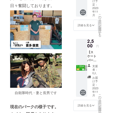
け予
施設の
定：
日々奮闘しております。
利用
2023
年11
や、T
こ
月
シャツ
の
リ
はいら
タ
ー
ないた
ン
詳細を見る
を
だ協力
選
択
したい
す
る
面白そ
2,5
うと思
う、そ
00
円
んな仏
【ス
様みた
ケート
いな人
パーク
の専用
施設利
となっ
支援
用券】
ており
者：
会員限
ます。
0人
定 金
お礼
お届
額２，
メール
け予
５００
は思い
定：
円 ス
2023
の丈を
年11
自衛隊時代・妻と長男です
ケート
込め
こ
月
パーク
しっか
の
リ
３時間
りと送
タ
ー
券(定価
りま
ン
詳細を見る
現在のパークの様子です。
を
１２０
す。よ
選
択
０
ろしく