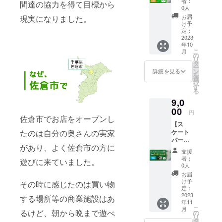
パーク
者：
間達の協力を得て目標から
券】
配布時
スクー
0人
のメー
金額
期2023
ルとの
ルアド
お届
現実になりました。
７，０
年１1月
併用は
け予
レスよ
００円
中を予
定：
不可に
り送ら
スケー
2023
定して
なりま
せて頂
年10
トパー
ます。
す。
きま
こ
月
ク１日
パーク
の
メール
す。
リ
券(１８
での直
タ
につい
ー
００
接渡し
ン
ては
詳細を見る
を
円)×５
となり
選
LIFE
択
(まだ
ます。
す
パーク
る
パーク
スクー
のメー
9,0
利用の
ルとの
ルアド
ない
00
併用は
レスよ
円
方）※１
佐倉市でお店をオープンし
不可に
り送ら
【ス
年間有
なりま
せて頂
ケート
たのは自分の奥さんの実家
効 年会
す。
きま
パーク
費登録
メール
す。
があり、よく佐倉市の方に
施設利
料(定価
につい
支援
用券】
１００
ては
者：
遊びに来ていました。
クラウ
０円・
LIFE
0人
ドファ
１年間
パーク
お届
ンティ
の施設
のメー
け予
その時に感じたのは買い物
ング限
利用料)
定：
ルアド
定 金
2023
お礼
レスよ
する場所等の商業施設はあ
年11
額９，
メール
り送ら
こ
月
０００
るけど、朝から晩まで遊べ
有効期
の
せて頂
リ
円 ス
限は1年
タ
きま