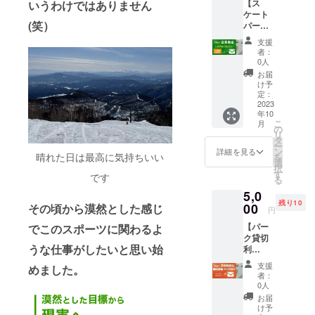
【ス
いうわけではありません
期2023
パーク
ケート
年１1月
での直
(笑）
パーク
中を予
接渡し
施設利
定して
となり
支援
用
ます。
ます。
者：
券】
パーク
スクー
0人
金額
での直
ルとの
お届
４，５
接渡し
併用は
け予
００円
となり
定：
不可に
スケー
2023
ます。
なりま
年10
トパー
スクー
す。
こ
月
ク１日
ルとの
の
メール
リ
券(１８
併用は
タ
につい
ー
００
不可に
ン
ては
詳細を見る
晴れた日は最高に気持ちいい
を
円)×３
なりま
選
LIFE
択
(まだ
す。
す
パーク
です
る
パーク
メール
のメー
5,0
利用の
につい
ルアド
残り10
ない
00
ては
その頃から漠然とした感じ
レスよ
円
方）※１
LIFE
り送ら
【パー
でこのスポーツに関わるよ
年間有
パーク
せて頂
ク貸切
効 年会
のメー
きま
うな仕事がしたいと思い始
利
費登録
ルアド
す。
用】
料(定価
レスよ
支援
めました。
金額
１００
り送ら
者：
5，００
０円・
せて頂
0人
０円
１年間
きま
お届
１０枠
の施設
す。
け予