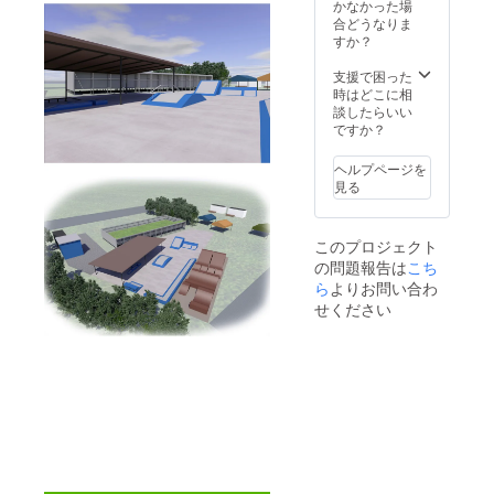
別割引
可能で
人証明
かなかった場
価格で
す。 看
できる
合どうなりま
の利用
板サイ
ものご
すか？
ができ
ズは横
持参で
ます。
３００
受け渡
支援で困った
福利厚
センチ
しとい
時はどこに相
生の一
縦１５
たしま
談したらいい
つとし
０セン
す。 ※T
ですか？
てご活
チの正
シャツ
用くだ
方形の
は２０
ヘルプページを
さい。
看板で
２４年
見る
クラウ
す。 も
４月よ
ドファ
ちろん
り発送
ンディ
協力企
もしく
このプロジェクト
ング終
業・団
は店頭
の問題報告は
こち
了後、
体様の
にて受
お電
社員
ら
よりお問い合わ
け渡し
話・ご
様・ご
となり
せください
訪問で
家族の
ます。
のお打
方は特
LIFE
合せに
別割引
パーク
て看板
価格で
のメー
内容と
の利用
ルアド
う決め
ができ
レスよ
させて
ます。
り送ら
頂きま
福利厚
せて頂
す 備考
生の一
きま
欄に会
つとし
す。