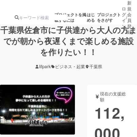
新
ロ
規
グ
会
プロジェクトを掲
はじ
プロジェクト
/
載するには
める
をさがす
イ
員
ン
登
千葉県佐倉市に子供達から大人の方ま
録
でが朝から夜遅くまで楽しめる施設
を作りたい！！
人気のプロ
注目のリ
注目の新着プロ
募集終了が近いプ
もうすぐ公開
ジェクト
ターン
ジェクト
ロジェクト
されます
lifpark
ビジネス・起業
千葉県
アート・写真
音楽
現在の支援総
テクノロジー・ガジェット
ゲーム・サ
額
112,
映像・映画
書籍・雑誌
000
ビジネス・起業
チャレンジ