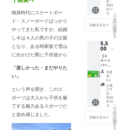
平日限
利用料)
定：
定・２
2023
お礼
年11
時間貸
メール
独身時代にスケートボー
こ
月
切１２
有効期
の
リ
時〜１
限は1年
タ
ド・スノーボードばっかり
ー
４時
間有効
ン
詳細を見る
を
（最大
やってきた私ですが、結婚
配布時
選
択
３０名
期2023
す
る
し今は４人の男の子の父親
まで、
年１0月
5,5
１０名
中を予
となり、ある時家族で雪山
以降は
00
定して
円
１名に
ます。
に出かけた際に子供達から
【ス
つき+５
パーク
ケート
００
での直
パーク
円） お
接渡し
「楽しかった・まだやりた
施設利
礼メー
となり
支援
用
ル LIFE
い」
ます。
者：
券】
パーク
スクー
0人
金額
の電話
ルとの
お届
５，５
という声を聞き、このス
にて希
併用は
け予
００円
望日及
定：
不可に
ポーツは大人から子供を魅
スケー
2023
び人数
なりま
年10
トパー
を伝え
す。
了する魅力あるスポーツだ
こ
月
ク３時
て下さ
の
メール
リ
間券(１
い。 ※
タ
につい
と改め感じました。
ー
２００
貸切日
ン
ては
詳細を見る
を
円)×５
１０日
選
LIFE
択
(まだ
前なら
す
パーク
る
パーク