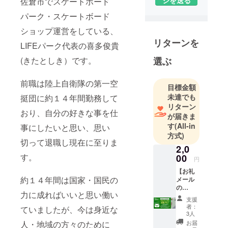
佐倉市でスケートボード
パーク・スケートボード
ショップ運営をしている、
リターンを
LIFEパーク代表の喜多俊貴
選ぶ
(きたとしき）です。
前職は陸上自衛隊の第一空
目標金額
未達でも
挺団に約１４年間勤務して
リターン
おり、自分の好きな事を仕
が届きま
す
(All-in
事にしたいと思い、思い
方式)
切って退職し現在に至りま
2,0
す。
00
円
【お礼
約１４年間は国家・国民の
メール
の
力に成ればいいと思い働い
み】
支援
者：
ていましたが、今は身近な
金額
3人
２，０
お届
人・地域の方々のために
００円