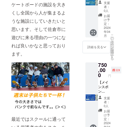
す。 現
ます。
（団
の登録
します)
ちらか
支援
ケートボードの施設を大き
在会員
掲載期
体・企
となり
になり
者：
を備考
でない
間は３
業向
ます。
0人
ます。
欄もし
くし全国から人が集まるよ
方は会
年間、
け）
スクー
この中
お届
くは
員登録
３年後
１０
ルとの
け予
うな施設にしていきたいと
より選
メール
が必要
も同様
枠
併用は
定：
んで下
にてご
となり
の価格
金
2024
不可に
思います。そして佐倉市に
さい。
連絡下
年04
ます(年
で掲載
額２０
なりま
リター
さい。
こ
月
遊びに来る理由の一つにな
会費
可能で
０，０
す。 T
の
ンの利
お届け
リ
１，０
す。 看
００円
シャツ
タ
用券及
予定日
ー
れば良いかなと思っており
００
板サイ
LIFE
サイズ
ン
詳細を見る
びTシャ
は２０
を
円)。利
ズは横
パーク
はS・
選
ツの引
２３年
ます。
択
用開始
８０セ
受付の
M・L・
す
き渡し
１１月
る
日より
ンチ縦
外壁に
XL・
方法は
中を予
750
１年間
５０セ
協力企
XXLに
郵送に
定して
の登録
ンチの
業・団
,00
なりま
よる発
残り3
ますが
となり
長方形
体様の
す。色
0
送また
それ以
円
ます。
の看板
看板を
はブ
は店舗
前に使
スクー
です。
掲載さ
【メイ
ラッ
での直
用した
ルとの
もちろ
せてい
ンスポ
ク・ホ
接手渡
い場合
併用は
ん協力
ただき
ン
ワイ
しのど
は施設
不可に
企業・
ます。
サー】
ト・ス
ちらか
ご来店
支援
なりま
団体様
掲載期
（団
モー
を備考
者：
にて本
す。
の社員
間は３
体・企
キー
0人
欄もし
人証明
メール
様・ご
年間、
業向
パープ
くは
お届
できる
につい
家族の
３年後
け）
ル・サ
け予
メール
ものご
最近ではスクールに通って
ては
方は特
も同様
３
ンド
定：
にてご
持参で
LIFE
別割引
の価格
枠
2024
カーキ
連絡下
受け渡
年04