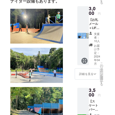
ナイター設備もあります。
す
る
円)×3(
お願い
3,0
既に会
しま
員様限
00
す。
円
定）※１
メール
【お礼
年間有
につい
メール
効 お礼
ては
＋LIFE
メール
LIFE
パークT
有効期
パーク
支援
シャ
限は1年
のメー
者：
ツ】金
間有効
ルアド
10人
額３，
配布時
レスよ
お届
０００
期2023
り送ら
け予
円 LIFE
年１1月
定：
せて頂
パークT
2024
中を予
きま
年04
シャツ
定して
す。
こ
月
(定価３
ます。
の
リ
５００
パーク
タ
ー
円) お礼
での直
ン
詳細を見る
を
メール
接渡し
選
択
Tシャツ
となり
す
る
サイズ
ます。
3,5
はS・
スクー
M・L・
00
ルとの
円
XL・
併用は
【ス
XXLに
不可に
ケート
なりま
なりま
パーク
す。色
す。
施設利
はブ
メール