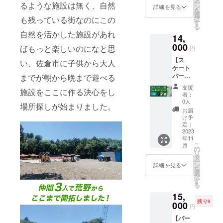
ー
るような施設は無く、自然
ケート
間有効
ン
す。
詳細を見る
を
パーク
配布時
選
択
も残っている街なのにこの
１ヶ月
期2023
す
る
フリー
年１0月
自然を活かした施設があれ
14,
パス(ク
中を予
ラウド
000
定して
ばもっと楽しいのになと思
円
ファン
ます。
【ス
ティン
パーク
い、佐倉市に子供から大人
ケート
グ限
での直
パーク
までが朝から晩まで遊べる
定)※１
接渡し
施設利
年間有
となり
支援
施設をここに作る決心をし
用券】
効 LIFE
ます。
者：
クラウ
パークT
スクー
0人
場所探しが始まりました。
ドファ
シャツ
ルとの
お届
ンティ
(定価３
併用は
け予
ング限
５００
定：
不可に
定 金
2023
円) お礼
なりま
年11
額１
メール
す。
こ
月
４，０
リター
の
メール
リ
００円
ンの有
タ
につい
ー
スケー
効期限
ン
ては
詳細を見る
を
トパー
は1年間
選
LIFE
択
ク２ヶ
有効
す
パーク
る
月フ
１ヶ月
のメー
15,
リーパ
フリー
ルアド
残り9
ス(クラ
000
パスを
レスよ
円
ウド
利用開
り送ら
【パー
ファン
始日よ
せて頂