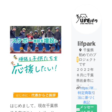
lifpark
千葉県
初めてのプ
ロジェクト
です
２０２２年
８月に千葉
県佐倉市に
スケート
https://lifepark-sakura.com/
ボードパー
特定商取引
クをオープ
法に基づく
表記
ン！
はじめまして。現在千葉県
メッセー
ジを送る