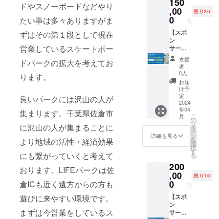
150
１年間
３ヶ月
（定価
M・L・
可能性
ドやスノーボードなどやり
フリー
,00
フリー
１００
XL・
残り20
があり
パス(ク
パスを
0
０円）
たい事は多々ありますがま
XXLに
ます。
円
ラウド
利用開
別途受
なりま
その際
ファン
【スポ
始日よ
ずはその第１段として現在
付でお
す。色
はメー
ティン
ン
り１ヶ
願いし
はブ
ルによ
営業しているスケートボー
グ限
サー】
月間有
ます。
ラッ
り連絡
定)※１
（団
効 配布
メール
ク・ホ
します)
支援
ドパークの拡大を考えてお
年間有
体・企
時期
につい
ワイ
者：
になり
効 お礼
業向
2023年
ては
0人
ト・ス
ます。
ります。
メール
け）
１1月中
LIFE
モー
お届
この中
リター
２０
を予定
パーク
け予
キー
より選
ンの有
枠
してま
定：
のメー
パープ
良いパークには沢山の人が
んで下
効期限
金
2024
す。 現
ルアド
ル・サ
さい。
年04
は1年間
額１５
在会員
集まります。千葉県佐倉市
レスよ
ンド
リター
こ
月
有効 １
０，０
でない
の
り送ら
カーキ
ンの利
リ
年間フ
００円
に沢山の人が集まることに
方は会
タ
せて頂
(色の変
用券及
ー
リーパ
LIFE
員登録
ン
きま
詳細を見る
更が在
びTシャ
を
より地域の活性・経済効果
スを利
パーク
が必要
選
す。
庫状況
ツの引
択
用開始
受付の
となり
す
により
き渡し
にも繋がっていくと考えて
る
日より1
外壁に
ます(年
起きる
方法は
200
年間有
協力企
会費
可能性
おります。LIFEパークは佐
郵送に
効 配布
業・団
,00
１，０
があり
残り10
よる発
時期
体様の
００
0
倉ICも近く遠方からの方も
ます。
送また
円
2023年
看板を
円)。利
その際
は店舗
１1月中
掲載さ
【スポ
遊びに来やすい環境です。
用開始
はメー
での直
を予定
せてい
ン
日より
ルによ
接手渡
まずは今営業をしているス
してま
ただき
サー】
１年間
り連絡
しのど