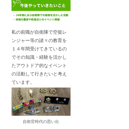
社名・
てご活
メール
HP情報
用くだ
につい
などを
さい。
ては
頂けま
クラウ
LIFE
すと幸
ドファ
パーク
いです
ンディ
のメー
ング終
ルアド
私の前職が自衛隊で空挺レ
了後、
レスよ
お電
り送ら
ンジャー等の諸々の教育を
話・ご
せて頂
訪問で
きま
１４年間受けてきているの
のお打
す。
合せに
でその知識・経験を活かし
て看板
たアウトドア的なイベント
内容と
う決め
の活動して行きたいと考え
させて
頂きま
ています。
す 備考
欄に会
社名・
HP情報
などを
頂けま
すと幸
いです
自衛官時代の思い出