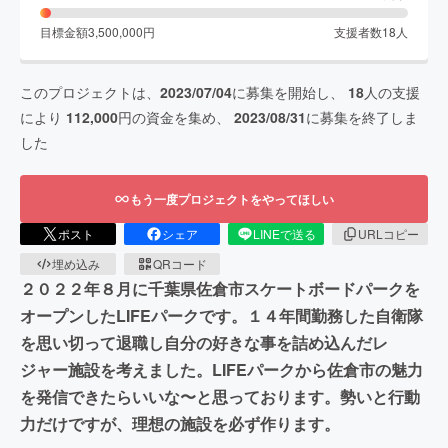
目標金額
3,500,000
円
支援者数
18
人
このプロジェクトは、
2023/07/04
に募集を開始し、
18
人の支援
により
112,000
円の資金を集め、
2023/08/31
に募集を終了しま
した
もう一度プロジェクトをやってほしい
ポスト
シェア
LINEで送る
URLコピー
埋め込み
QRコード
２０２２年８月に千葉県佐倉市スケートボードパークを
オープンしたLIFEパークです。１４年間勤務した自衛隊
を思い切って退職し自分の好きな事を詰め込んだレ
ジャー施設を考えました。LIFEパークから佐倉市の魅力
を発信できたらいいな〜と思っております。勢いと行動
力だけですが、理想の施設を必ず作ります。