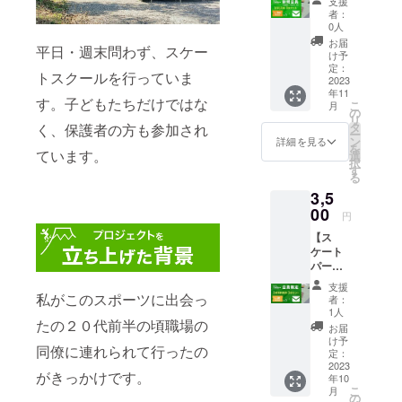
支援
用券】
ラッ
につい
者：
会員限
ク・ホ
ては
0人
定 金
ワイ
LIFE
お届
平日・週末問わず、スケー
額３，
ト・ス
パーク
け予
５００
モー
定：
のメー
トスクールを行っていま
円 ス
2023
キー
ルアド
年11
ケート
パープ
レスよ
す。子どもたちだけではな
こ
月
パーク
ル・サ
の
り送ら
リ
１日券
ンド
タ
せて頂
く、保護者の方も参加され
ー
(定価１
カーキ
ン
きま
詳細を見る
を
８００
ています。
(色の変
選
す。
択
円)×３
更が在
す
る
(既に会
庫状況
3,5
員様限
により
定）※１
00
起きる
円
年間有
可能性
【ス
効 お礼
があり
ケート
メール
ます。
パーク
有効期
その際
施設利
限は1年
はメー
支援
用
間有効
私がこのスポーツに出会っ
ルによ
者：
券】
配布時
り連絡
1人
金額
たの２０代前半の頃職場の
期2023
します)
お届
３，５
年１1月
になり
け予
同僚に連れられて行ったの
００円
中を予
定：
ます。
スケー
2023
定して
この中
がきっかけです。
年10
トパー
ます。
より選
こ
月
ク３時
パーク
の
んで下