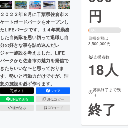
円
まちづくり・地域活性化
２０２２年８月に千葉県佐倉市ス
ケートボードパークをオープンし
CAMPFIRE for Social Good
CAMPFIRE Creation
たLIFEパークです。１４年間勤務
3%
CAMPFIREふるさと納税
machi-ya
コミュニティ
した自衛隊を思い切って退職し自
目標金額は
3,500,000円
分の好きな事を詰め込んだレ
ジャー施設を考えました。LIFE
支援者数
パークから佐倉市の魅力を発信で
18
人
きたらいいな〜と思っておりま
す。勢いと行動力だけですが、理
想の施設を必ず作ります。
募集終了まで残
ポスト
シェア
り
LINEで送る
URLコピー
終了
埋め込み
QRコード