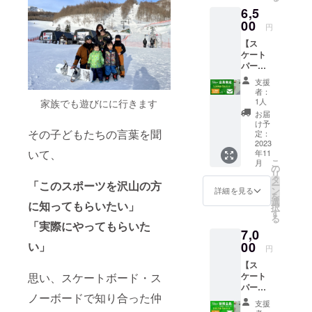
変更可
のメー
6,5
利用の
能。た
ルアド
ない
00
だし先
レスよ
円
方）※１
に貸切
り送ら
【ス
年間有
がある
せて頂
ケート
効 年会
場合は
きま
パーク
費登録
他の日
す。
施設利
料(定価
なら
支援
用券】
１００
OK。貸
者：
会員限
０円・
切日１
1人
家族でも遊びにに行きます
定 金
１年間
０日前
お届
額６，
の施設
の予約
け予
５００
その子どもたちの言葉を聞
利用料)
定：
前倒し
円 ス
2023
お礼
は不
いて、
年11
ケート
メール
可。 年
こ
月
パーク
有効期
の
間登録
リ
１日券
限は1年
タ
料金
「このスポーツを沢山の方
ー
(定価１
間有効
ン
（定価
詳細を見る
を
８００
配布時
選
１００
に知ってもらいたい」
択
円)×５
期2023
す
０円）
る
(既に会
年１0月
別途受
「実際にやってもらいた
7,0
員様限
中を予
付でお
定）※１
00
い」
定して
願いし
円
年間有
ます。
ます。
【ス
効 お礼
パーク
メール
ケート
思い、スケートボード・ス
メール
での直
につい
パーク
有効期
接渡し
ては
ノーボードで知り合った仲
施設利
限は1年
となり
LIFE
支援
用
間有効
ます。