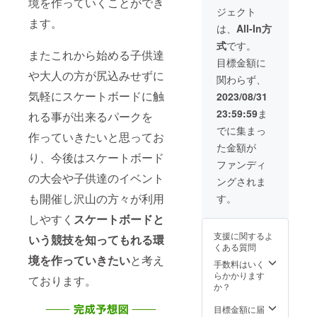
境を作っていくことができ
届け予
HP情報
てご活
ます。
場の地
送また
り発送
のメー
ジェクト
定日は
などを
用くだ
掲載期
域内に
は店舗
もしく
ルアド
ます。
２０２
頂けま
さい。
間は３
高速道
での直
は、
All-In方
は店頭
レスよ
３年１
すと幸
クラウ
年間、
路側に
接手渡
にて受
り送ら
式
です。
１月中
いです
ドファ
３年後
立て看
しのど
け渡し
せて頂
またこれから始める子供達
を予定
ンディ
も同様
板を建
ちらか
目標金額に
となり
きま
してま
ング終
の価格
てま
を備考
ます。
や大人の方が尻込みせずに
す。
関わらず、
すがそ
了後、
で掲載
す。そ
欄もし
LIFE
れ以前
お電
可能で
こにメ
くは
気軽にスケートボードに触
2023/08/31
パーク
に使用
話・ご
す。 看
インス
メール
のメー
23:59:59
ま
したい
訪問で
板サイ
ポン
れる事が出来るパークを
にてご
ルアド
場合は
のお打
ズは横
サーと
連絡下
でに集まっ
レスよ
作っていきたいと思ってお
施設ご
合せに
３００
して協
さい。
り送ら
た金額が
来店に
て看板
センチ
力企
お届け
せて頂
り、今後はスケートボード
て本人
内容と
縦１５
業・団
予定日
ファンディ
きま
証明で
う決め
０セン
体様の
は２０
す。
の大会や子供達のイベント
ングされま
きるも
させて
チの正
看板を
２３年
メール
のご持
頂きま
方形の
掲載さ
１１月
も開催し沢山の方々が利用
す。
につい
参で受
す 備考
看板で
せてい
中を予
ては
け渡し
欄に会
す。 も
ただき
しやすく
スケートボードと
定して
LIFE
といた
社名・
ちろん
ます。
ますが
パーク
支援に関するよ
いう競技を知ってもれる環
しま
HP情報
協力企
掲載期
それ以
のメー
くある質問
す。
などを
業・団
間は３
前に使
ルアド
境を作っていきたい
と考え
頂けま
体様の
年間、
用した
手数料はいく
レスよ
すと幸
社員
３年後
い場合
らかかります
り送ら
ております。
いです
様・ご
も同様
は施設
か？
せて頂
家族の
の価格
ご来店
きま
方は特
で掲載
にて本
目標金額に届
す。