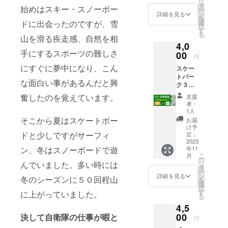
リ
間券(１
での直
タ
さい。
始めはスキー・スノーボー
ー
２００
接渡し
ン
メール
詳細を見る
を
円)×３
となり
選
につい
ドに出会ったのですが、雪
択
(まだ
ます。
す
ては
る
パーク
山を滑る疾走感、自然を相
スクー
LIFE
4,0
利用の
ルとの
パーク
手にするスポーツの難しさ
ない
00
併用は
のメー
円
方）※１
不可に
ルアド
にすぐに夢中になり、こん
スケー
年間有
なりま
レスよ
トパー
効 年会
す。
り送ら
な面白い事があるんだと興
ク３時
費登録
メール
せて頂
間券(定
料(定価
につい
きま
奮したのを覚えています。
支援
価１２
１００
ては
す。
者：
００
０円・
LIFE
1人
円)×５
１年間
パーク
そこから夏はスケートボー
お届
(既に会
の施設
のメー
け予
員様限
ドと少しですがサーフィ
利用料)
定：
ルアド
定）金
2023
お礼
レスよ
年11
ン、冬はスノーボードで遊
額４，
メール
り送ら
こ
月
０００
有効期
の
せて頂
リ
んでいました。多い時には
円 ※１
限は1年
タ
きま
ー
年間有
間有効
ン
す。
詳細を見る
冬のシーズンに５０回程山
を
効 お礼
配布時
選
択
メール
期2023
す
に上がっていました。
る
有効期
年１0月
4,5
限は1年
中を予
間有効
00
定して
決して自衛隊の仕事が暇と
円
配布時
ます。