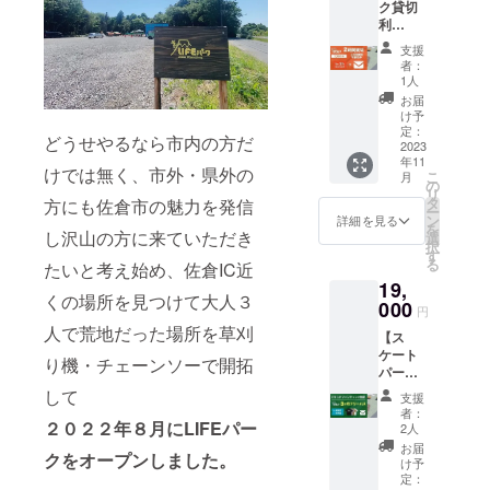
ク貸切
ティン
り１ヶ
きま
利
グ限
月間有
す。
用】
定)※１
効 配布
支援
金額
年間有
時期
者：
１５，
効 LIFE
2023年
1人
０００
パークT
１1月中
お届
円 １
シャツ
を予定
け予
０枠 土
(定価３
定：
してま
どうせやるなら市内の方だ
日限
2023
５００
す。 現
年11
定・午
円) お礼
在会員
けでは無く、市外・県外の
こ
月
前のみ
メール
の
でない
リ
有効２
リター
タ
方は会
方にも佐倉市の魅力を発信
ー
時間貸
ンの有
ン
員登録
詳細を見る
を
切９
し沢山の方に来ていただき
効期限
選
が必要
択
時〜１
は1年間
す
となり
る
たいと考え始め、佐倉IC近
１時
有効
ます(年
19,
（最大
２ヶ月
会費
くの場所を見つけて大人３
３０名
000
フリー
１，０
円
まで１
パスを
００
人で荒地だった場所を草刈
【ス
５名以
利用開
円)。利
ケート
降は１
始日よ
用開始
り機・チェーンソーで開拓
パーク
名につ
り１ヶ
日より
施設利
き+５０
月間有
して
１年間
支援
用券】
０
効 配布
の登録
者：
クラウ
２０２２年８月にLIFEパー
円））
時期
2人
となり
ドファ
お礼
2023年
ます。
お届
クをオープンしました。
ンティ
メール
１1月中
け予
スクー
ング限
LIFE
定：
を予定
ルとの