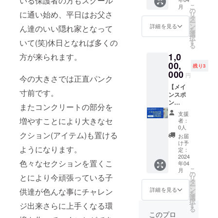
いる保護者の方もスクール
パーク
価格で
で掲載
金額
(色の変
さい。
しとい
こ
月
のメー
の利用
可能で
７５
更が在
の
お届け
たしま
に通い始め、平日はお父さ
リ
ルアド
ができ
す。 看
０，０
庫状況
タ
予定日
す。 ※T
ー
レスよ
ます。
板サイ
００円
により
ン
詳細を見る
は２０
ん達のいい隠れ家となって
シャツ
を
り送ら
福利厚
ズは横
LIFE
起きる
選
２３年
は２０
択
せて頂
生の一
８０セ
パーク
可能性
す
いて(笑)休日となれば多くの
１１月
２４年
る
きま
つとし
ンチ縦
のス
があり
中を予
４月よ
1,0
す。 リ
てご活
８０セ
ケート
方が来られます。
ます。
定して
り発送
ターン
用くだ
ンチの
ボード
00,
その際
ますが
残り3
もしく
の利用
さい。
正方形
コンク
はメー
000
それ以
は店頭
円
今の大きさでは正直パンク
券引き
クラウ
の看板
リート
ルによ
前に使
にて受
渡し方
ドファ
です。
エリア
【メイ
り連絡
用した
け渡し
寸前です。
法は郵
ンディ
もちろ
に立て
ンスポ
します)
い場合
となり
送によ
ング終
ん協力
看板を
ン
になり
は施設
またコンクリートの部分を
ます。
る発送
了後、
企業・
建てま
サー】
ます。
ご来店
LIFE
支援
または
お電
団体様
す。そ
（団
この中
増やすことにより大きなセ
にて本
者：
パーク
店舗で
話・ご
の社員
こにメ
体・企
より選
0人
人証明
のメー
の直接
訪問で
様・ご
インス
業向
クション(アイテム)も置ける
んで下
できる
お届
ルアド
手渡し
のお打
家族の
ポン
け）
さい。
け予
ものご
レスよ
ようになります。
のどち
合せに
方は特
サーと
３
リター
定：
持参で
り送ら
らかを
て看板
別割引
して協
枠
2024
ンの利
受け渡
せて頂
色々なセクションを置くこ
年04
備考欄
内容と
価格で
力企
金額
用券及
しとい
きま
こ
月
もしく
う決め
の利用
業・団
１，０
びTシャ
の
たしま
す。
とにより今頑張っている子
リ
はメー
させて
ができ
体様の
００，
ツの引
タ
す。 ※T
メール
ー
ルにて
頂きま
ます。
看板を
０００
き渡し
ン
詳細を見る
供達が色んな事にチャレン
シャツ
につい
を
ご連絡
す 備考
福利厚
掲載さ
円 LIFE
方法は
選
は２０
ては
択
下さ
欄に会
生の一
せてい
パーク
郵送に
ジ出来さらに上手くなる環
す
２４年
LIFE
る
い。お
社名・
つとし
ただき
の駐車
よる発
このプロ
４月よ
パーク