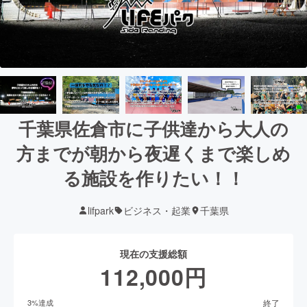
千葉県佐倉市に子供達から大人の
方までが朝から夜遅くまで楽しめ
る施設を作りたい！！
lifpark
ビジネス・起業
千葉県
現在の支援総額
112,000
円
終了
3
%達成