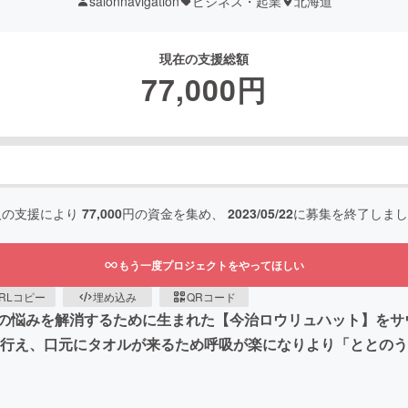
salonnavigation
ビジネス・起業
北海道
現在の支援総額
77,000
円
人の支援により
77,000
円の資金を集め、
2023/05/22
に募集を終了しまし
もう一度プロジェクトをやってほしい
RLコピー
埋め込み
QRコード
の悩みを解消するために生まれた【今治ロウリュハット】をサ
に行え、口元にタオルが来るため呼吸が楽になりより「ととの