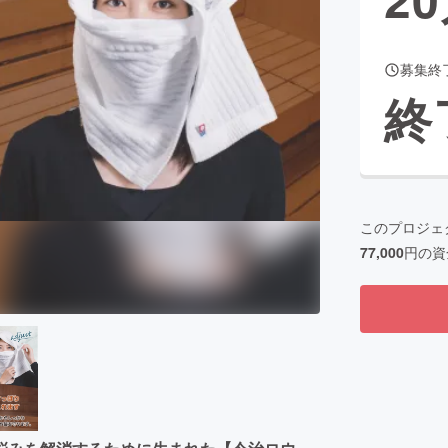
募集終
CAMPFIRE for Social Good
CAMPFIRE Creation
終
CAMPFIREふるさと納税
machi-ya
コミュニティ
このプロジェ
77,000
円の資