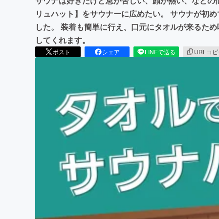
サウナは好きだけど息が苦しい、顔が熱い、などの
リュハット】をサウナーに広めたい。 サウナが初
した。 装着も簡単に行え、口元にタオルが来るた
してくれます。
ポスト
シェア
LINEで送る
URLコ