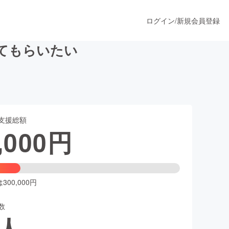
ログイン
/
新規会員登録
てもらいたい
うすぐ公開されます
支援総額
プロダクト
,000
円
ファッション
スポーツ
00,000円
数
ア
ソーシャルグッド
人