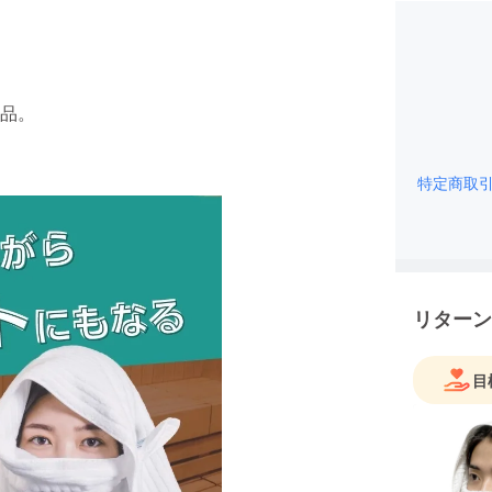
品。
特定商取
リターン
目