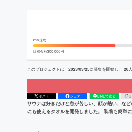
25
%達成
目標金額
300,000
円
このプロジェクトは、
2023/03/25
に募集を開始し、
20
ポスト
シェア
LINEで送る
U
サウナは好きだけど息が苦しい、顔が熱い、など
にも使えるタオルを開発しました。 装着も簡単