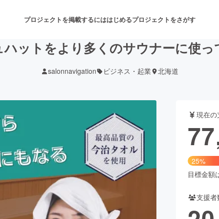
プロジェクトを掲載するには
はじめる
プロジェクトをさがす
ュハットをより多くのサウナーに使っ
salonnavigation
ビジネス・起業
北海道
注目のリターン
注目の新着プロジェクト
募集終了が近いプロジェクト
も
現在の
音楽
舞台・パフォーマンス
77
ゲーム・サービス開発
フード・飲食店
25%
書籍・雑誌出版
アニメ・漫画
目標金額は3
支援者
チャレンジ
ビューティー・ヘルスケ
20