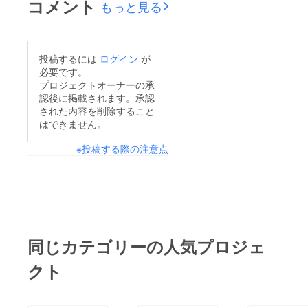
コメント
もっと見る
つ、ボウリング以外の
キッズコーナーなども
充実していて幅広い年
投稿するには
ログイン
が
代の方に楽しんでもら
必要です。
える場所になってま
プロジェクトオーナーの承
認後に掲載されます。承認
す！クラウドファン
された内容を削除すること
ディングも継続中で
はできません。
す。引き続き拡散、支
※投稿する際の注意点
援のご協力をよろしく
お願いします！
同じカテゴリーの人気プロジェ
クト