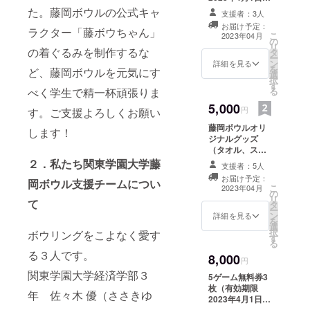
ら2024年3月31
た。藤岡ボウルの公式キャ
支援者：3人
日まで）、
お届け予定：
ラクター「藤ボウちゃん」
thanksカード
こ
2023年04月
の
リ
の着ぐるみを制作するな
タ
ー
ン
詳細を見る
を
ど、藤岡ボウルを元気にす
選
択
す
べく学生で精一杯頑張りま
る
5,000
円
す。ご支援よろしくお願い
藤岡ボウルオリ
します！
ジナルグッズ
（タオル、ス
テッカー）、
２．私たち関東学園大学藤
支援者：5人
thanksカード
お届け予定：
岡ボウル支援チームについ
こ
2023年04月
の
リ
て
タ
ー
ン
詳細を見る
を
選
択
ボウリングをこよなく愛す
す
る
る３人です。
8,000
円
関東学園大学経済学部３
5ゲーム無料券3
枚（有効期限
年 佐々木 優（ささきゆ
2023年4月1日か
ら2024年3月31