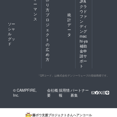
JFA
ー
り
クラ
マ
方
ウド
ン
プ
統
ファ
ス
ロ
計
ン
ソー
ジ
デ
ディ
シャ
ェ
ー
ング
ル
ク
タ
mac
グッ
ト
hi-ya
ド
の
補助
広
金申
め
請サ
方
ポー
ト
「QRコード」は株式会社デンソーウェーブの登録商標です。
© CAMPFIRE,
会社概
採用情
パートナー
Inc.
要
報
募集
藤ボウ支援プロジェクト
さんへアンコール