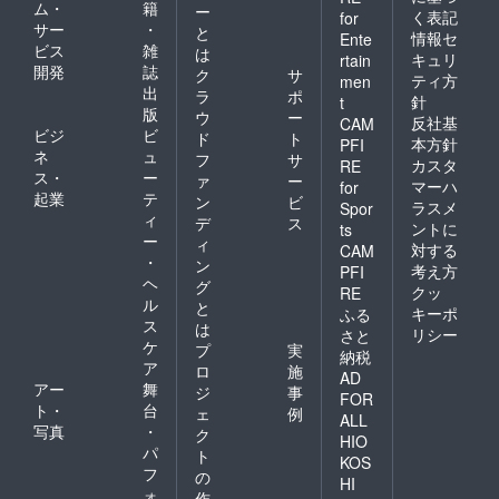
ム・
籍
ー
く表記
for
サー
・
と
情報セ
Ente
ビス
雑
は
キュリ
rtain
開発
誌
ク
サ
ティ方
men
出
ラ
ポ
針
t
版
ウ
ー
反社基
CAM
ビジ
ビ
ド
ト
本方針
PFI
ネ
ュ
フ
サ
カスタ
RE
ス・
ー
ァ
ー
マーハ
for
起業
テ
ン
ビ
ラスメ
Spor
ィ
デ
ス
ントに
ts
ー
ィ
対する
CAM
・
ン
考え方
PFI
ヘ
グ
クッ
RE
ル
と
キーポ
ふる
ス
は
リシー
さと
ケ
プ
実
納税
ア
ロ
施
AD
アー
舞
ジ
事
FOR
ト・
台
ェ
例
ALL
写真
・
ク
HIO
パ
ト
KOS
フ
の
HI
ォ
作