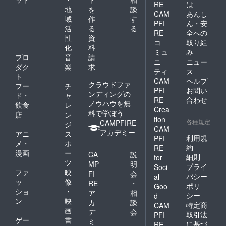
RE
は
地
を
談
CAM
あんし
域
作
す
PFI
ん・安
活
る
る
RE
全への
性
資
コ
取り組
化
料
ミュ
み
プロ
音
請
ニ
ニュー
ダク
楽
求
ティ
ス
ト
CAM
ヘルプ
クラウドファ
フー
チ
PFI
お問い
ンディングの
ド・
ャ
RE
合わせ
ノウハウを無
飲食
レ
Crea
料で学ぼう
店
ン
tion
各種規定
CAMPFIRE
ジ
CAM
アカデミー
アニ
ス
利用規
PFI
メ・
ポ
約
RE
漫画
ー
CA
説
細則
for
ツ
MP
明
プライ
Soci
ファ
映
FI
会
バシー
al
ッ
像
RE
・
ポリ
Goo
ショ
・
ア
相
シー
d
ン
映
カ
談
特定商
CAM
画
デ
会
取引法
PFI
ゲー
書
ミ
に基づ
RE