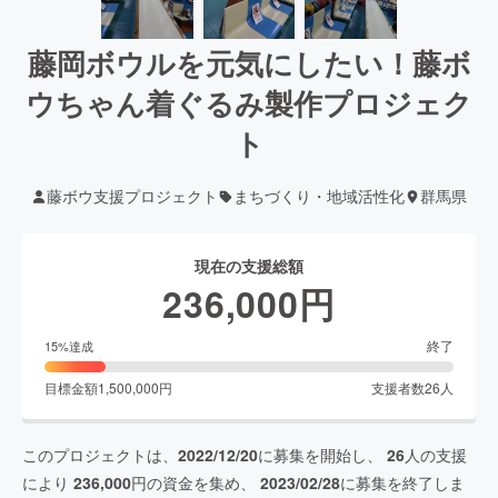
藤岡ボウルを元気にしたい！藤ボ
ウちゃん着ぐるみ製作プロジェク
ト
藤ボウ支援プロジェクト
まちづくり・地域活性化
群馬県
現在の支援総額
236,000
円
終了
15
%達成
目標金額
1,500,000
円
支援者数
26
人
このプロジェクトは、
2022/12/20
に募集を開始し、
26
人の支援
により
236,000
円の資金を集め、
2023/02/28
に募集を終了しま