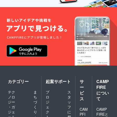
カテゴリー
起案サポート
サ
CAMP
ー
FIRE
テク
ま
プ
ス
ビ
につい
ノロ
ち
ロ
タ
ス
て
ジー
づ
ジ
ッ
・ガ
く
ェ
フ
CAM
CAMP
ジェ
り
ク
に
PFI
FIREと
ット
・
ト
相