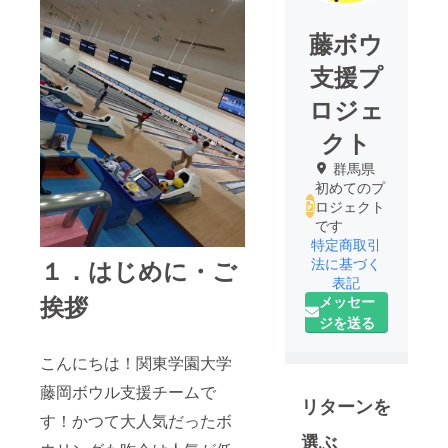
藤ボウ
支援プ
ロジェ
クト
群馬県
初めてのプ
ロジェクト
です
特定商取引
１．はじめに・ご
法に基づく
表記
挨拶
メッセー
ジを送る
こんにちは！関東学園大学
藤岡ボウル支援チームで
リターンを
す！かつて大人気だったボ
選ぶ