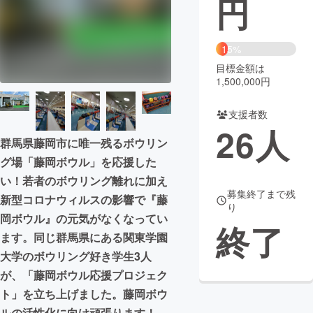
円
まちづくり・地域活性化
15%
目標金額は
CAMPFIRE for Social Good
CAMPFIRE Creation
1,500,000円
CAMPFIREふるさと納税
machi-ya
コミュニティ
支援者数
26
人
群馬県藤岡市に唯一残るボウリン
グ場「藤岡ボウル」を応援した
い！若者のボウリング離れに加え
募集終了まで残
新型コロナウィルスの影響で『藤
り
岡ボウル』の元気がなくなってい
終了
ます。同じ群馬県にある関東学園
大学のボウリング好き学生3人
が、「藤岡ボウル応援プロジェク
ト」を立ち上げました。藤岡ボウ
ルの活性化に向け頑張ります！