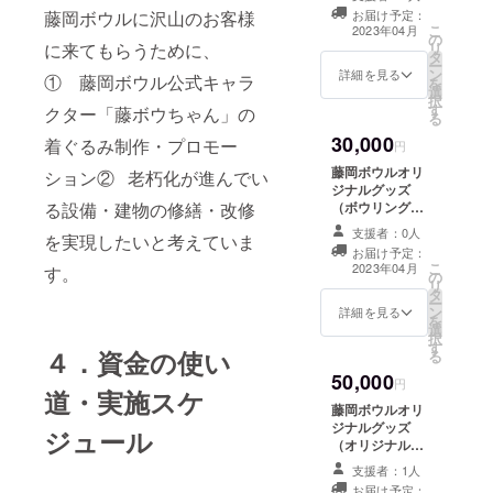
日まで）、藤岡
藤岡ボウルに沢山のお客様
お届け予定：
ボウルオリジナ
こ
2023年04月
の
ルタオル、
に来てもらうために、
リ
タ
thanksカード
ー
ン
詳細を見る
① 藤岡ボウル公式キャラ
を
選
択
す
クター「藤ボウちゃん」の
る
30,000
着ぐるみ制作・プロモー
円
藤岡ボウルオリ
ション② 老朽化が進んでい
ジナルグッズ
る設備・建物の修繕・改修
（ボウリング
シャツ、Tシャ
支援者：0人
を実現したいと考えていま
ツ、タオル、ス
お届け予定：
テッカー）
こ
2023年04月
す。
の
thanksカード
リ
タ
ー
ン
詳細を見る
を
選
択
す
４．資金の使い
る
50,000
円
道・実施スケ
藤岡ボウルオリ
ジナルグッズ
ジュール
（オリジナルボ
ウリングシャ
支援者：1人
ツ、サーモスタ
お届け予定：