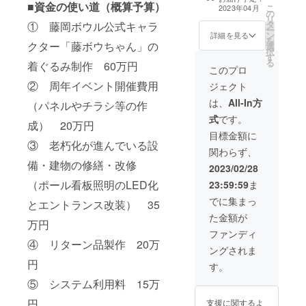
ンブラー、Tシャ
■資金の使い道（概算予算）
こ
2023年04月
の
ツ、タオル、ス
リ
タ
① 藤岡ボウル公式キャラ
テッカー）
ー
ン
thanksカード
詳細を見る
を
クター「藤ボウちゃん」の
選
択
す
る
着ぐるみ制作 60万円
このプロ
② 周年イベント開催費用
ジェクト
は、
All-In方
（パネルやチラシ等の作
式
です。
成） 20万円
目標金額に
③ 老朽化が進んでいる設
関わらず、
備・建物の修繕・改修
2023/02/28
（ポール看板照明のLED化
23:59:59
ま
でに集まっ
とエントランス改装） 35
た金額が
万円
ファンディ
④ リターン品製作 20万
ングされま
円
す。
⑤ システム利用料 15万
円
支援に関するよ