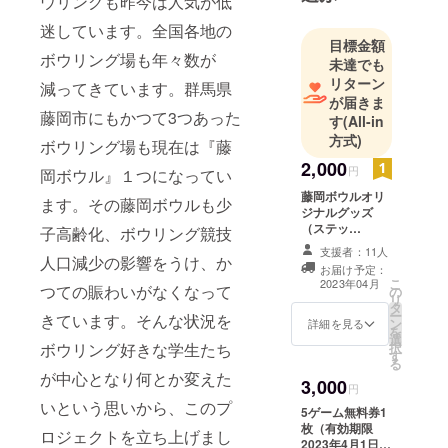
ウリングも昨今は人気が低
迷しています。全国各地の
目標金額
ボウリング場も年々数が
未達でも
リターン
減ってきています。群馬県
が届きま
藤岡市にもかつて3つあった
す
(All-in
方式)
ボウリング場も現在は『藤
2,000
円
岡ボウル』１つになってい
藤岡ボウルオリ
ます。その藤岡ボウルも少
ジナルグッズ
（ステッ
子高齢化、ボウリング競技
カー）、thanks
支援者：11人
人口減少の影響をうけ、か
カード
お届け予定：
こ
2023年04月
つての賑わいがなくなって
の
リ
タ
ー
きています。そんな状況を
ン
詳細を見る
を
選
ボウリング好きな学生たち
択
す
る
が中心となり何とか変えた
3,000
円
いという思いから、このプ
5ゲーム無料券1
枚（有効期限
ロジェクトを立ち上げまし
2023年4月1日か