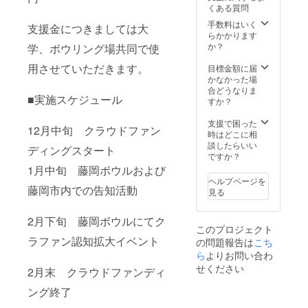
くある質問
手数料はいく
支援金につきましては大
らかかります
か？
学、ボウリング場共同で使
用させていただきます。
目標金額に届
かなかった場
合どうなりま
■実施スケジュール
すか？
支援で困った
12月中旬 クラウドファン
時はどこに相
談したらいい
ディングスタート
ですか？
1月中旬 藤岡ボウルおよび
ヘルプページを
藤岡市内での告知活動
見る
2月下旬 藤岡ボウルにてク
このプロジェクト
ラファン認知拡大イベント
の問題報告は
こち
ら
よりお問い合わ
せください
2月末 クラウドファンディ
ング終了