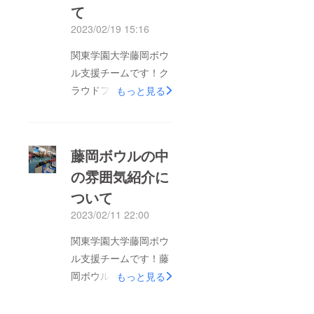
すが、これからもこの
て
活動をより多くの方に
2023/02/19 15:16
知って欲しいです。ご
関東学園大学藤岡ボウ
協力のほど宜しくお願
ル支援チームです！ク
い致します！
ラウドファンディング
もっと見る
のリターン品について
説明します！今回は投
げ放題券、5G無料券
藤岡ボウルの中
についてです。藤岡ボ
の雰囲気紹介に
ウルによく通うファン
ついて
の方が多く投げれるよ
うにという思いから設
2023/02/11 22:00
定しました！クラウド
関東学園大学藤岡ボウ
ファンディングの拡
ル支援チームです！藤
散、支援よろしくお願
岡ボウルの中を紹介し
もっと見る
いします！
ます！昔ながらのレト
ロな雰囲気がありつ