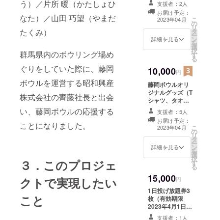
う）／片所 暖（かたしょひ
支援者：2人
日まで）、藤岡
お届け予定：
ボウルオリジナ
なた）／山田 巧望（やまだ
こ
2023年04月
の
ルタオル、
リ
たくみ）
タ
thanksカード
ー
ン
詳細を見る
を
選
択
群馬県内のボウリング場め
す
る
ぐりをしていた際に、藤岡
10,000
円
ボウルを運営する昭和興産
藤岡ボウルオリ
ジナルグッズ（T
株式会社の齊藤社長と出会
シャツ、タオ
ル、ステッ
い、藤岡ボウルの応援する
支援者：5人
カー）、thanks
お届け予定：
カード
ことになりました。
こ
2023年04月
の
リ
タ
ー
ン
詳細を見る
を
選
択
３．このプロジェ
す
る
15,000
クトで実現したい
円
1日投げ放題券3
こと
枚（有効期限
2023年4月1日か
ら2024年3月31
支援者：1人