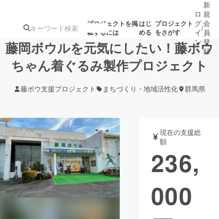
新
ロ
規
グ
会
プロジェクトを掲
はじ
プロジェクト
/
載するには
める
をさがす
イ
員
ン
登
藤岡ボウルを元気にしたい！藤ボウ
録
ちゃん着ぐるみ製作プロジェクト
人気のプロ
注目のリ
注目の新着プロ
募集終了が近いプ
もうすぐ公開
藤ボウ支援プロジェクト
まちづくり・地域活性化
群馬県
ジェクト
ターン
ジェクト
ロジェクト
されます
アート・写真
音楽
現在の支援総
額
236,
テクノロジー・ガジェット
ゲーム・サ
000
映像・映画
書籍・雑誌
ビジネス・起業
チャレンジ