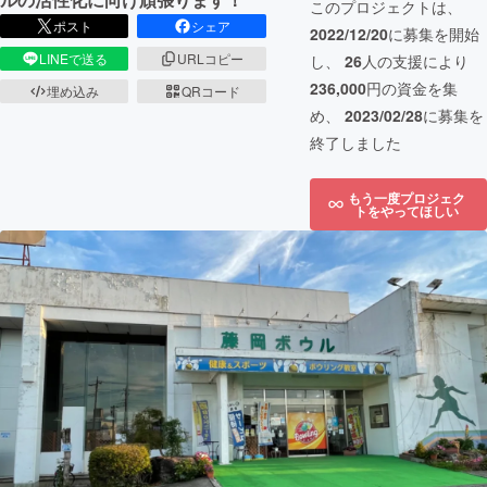
このプロジェクトは、
ポスト
シェア
2022/12/20
に募集を開始
LINEで送る
URLコピー
し、
26
人の支援により
236,000
円の資金を集
埋め込み
QRコード
め、
2023/02/28
に募集を
終了しました
もう一度プロジェク
トをやってほしい