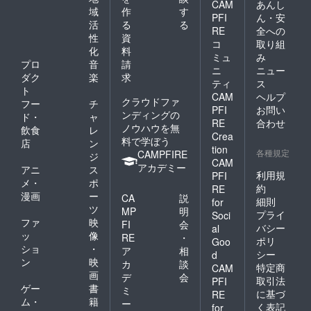
CAM
あんし
域
作
す
PFI
ん・安
活
る
る
RE
全への
性
資
コ
取り組
化
料
ミュ
み
プロ
音
請
ニ
ニュー
ダク
楽
求
ティ
ス
ト
CAM
ヘルプ
クラウドファ
フー
チ
PFI
お問い
ンディングの
ド・
ャ
RE
合わせ
ノウハウを無
飲食
レ
Crea
料で学ぼう
店
ン
tion
各種規定
CAMPFIRE
ジ
CAM
アカデミー
アニ
ス
利用規
PFI
メ・
ポ
約
RE
漫画
ー
CA
説
細則
for
ツ
MP
明
プライ
Soci
ファ
映
FI
会
バシー
al
ッ
像
RE
・
ポリ
Goo
ショ
・
ア
相
シー
d
ン
映
カ
談
特定商
CAM
画
デ
会
取引法
PFI
ゲー
書
ミ
に基づ
RE
ム・
籍
ー
く表記
for