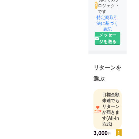
ロジェクト
です
特定商取引
法に基づく
表記
メッセー
ジを送る
リターンを
選ぶ
目標金額
未達でも
リターン
が届きま
す
(All-in
方式)
3,000
円