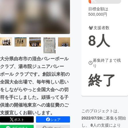
9%
目標金額は
まちづくり・地域活性化
500,000円
支援者数
CAMPFIRE for Social Good
CAMPFIRE Creation
8
人
CAMPFIREふるさと納税
machi-ya
コミュニティ
大分県由布市の混合バレーボール
募集終了まで残
り
クラブ、湯布院ジュニアバレー
終了
ボール クラブです。創設以来初の
全国大会出場で、毎年悔しい思い
をしながらやっと全国大会への切
符を手にしました︎。頑張ってる子
供達の開催地東京への遠征費のご
このプロジェクトは、
支援宜しくお願いします。
2022/07/28
に募集を開始
ポスト
シェア
し、
8
人の支援により
LINEで送る
URLコピー