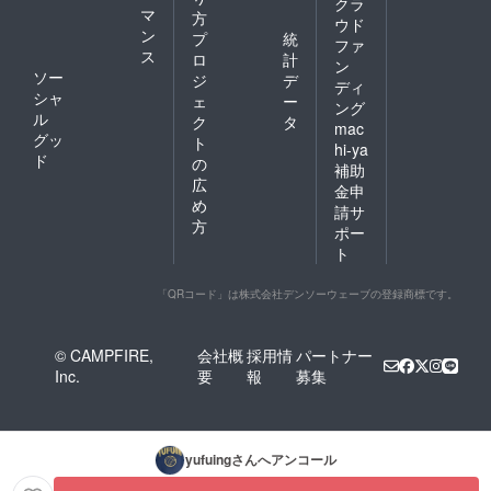
クラ
マ
方
ウド
ン
プ
統
ファ
ス
ロ
計
ン
ソー
ジ
デ
ディ
シャ
ェ
ー
ング
ル
ク
タ
mac
グッ
ト
hi-ya
ド
の
補助
広
金申
め
請サ
方
ポー
ト
「QRコード」は株式会社デンソーウェーブの登録商標です。
© CAMPFIRE,
会社概
採用情
パートナー
Inc.
要
報
募集
yufuing
さんへアンコール