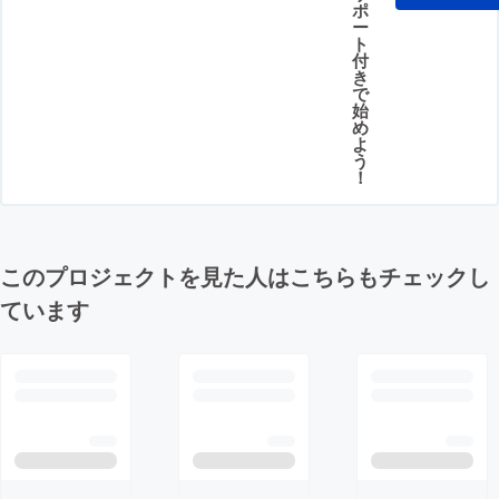
ポ
ー
ト
付
き
で
始
め
よ
う
！
このプロジェクトを見た人はこちらもチェックし
ています