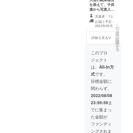
を添えて、子供
達から写真入り
手書き色紙を送
支援者：1人
らせていただき
お届け予定：
ます。
こ
2022年09月
の
リ
タ
ー
ン
詳細を見る
を
選
択
す
る
このプロ
ジェクト
は、
All-In方
式
です。
目標金額に
関わらず、
2022/08/08
23:59:59
ま
でに集まっ
た金額が
ファンディ
ングされま