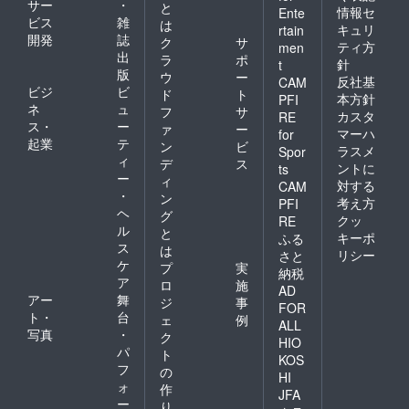
サー
・
と
情報セ
Ente
ビス
雑
は
キュリ
rtain
開発
誌
ク
サ
ティ方
men
出
ラ
ポ
針
t
版
ウ
ー
反社基
CAM
ビジ
ビ
ド
ト
本方針
PFI
ネ
ュ
フ
サ
カスタ
RE
ス・
ー
ァ
ー
マーハ
for
起業
テ
ン
ビ
ラスメ
Spor
ィ
デ
ス
ントに
ts
ー
ィ
対する
CAM
・
ン
考え方
PFI
ヘ
グ
クッ
RE
ル
と
キーポ
ふる
ス
は
リシー
さと
ケ
プ
実
納税
ア
ロ
施
AD
アー
舞
ジ
事
FOR
ト・
台
ェ
例
ALL
写真
・
ク
HIO
パ
ト
KOS
フ
の
HI
ォ
作
JFA
ー
り