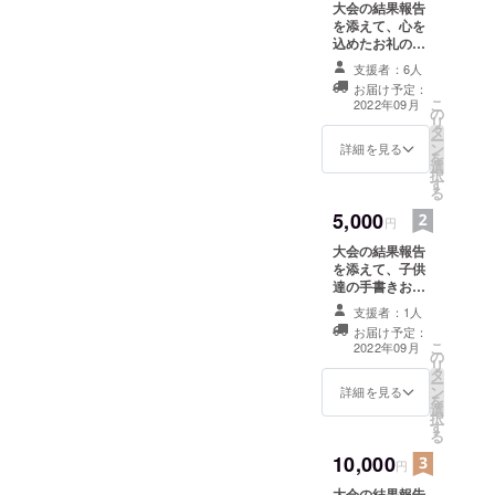
大会の結果報告
を添えて、心を
込めたお礼の
メールを送らせ
支援者：6人
ていただきま
お届け予定：
す。
こ
2022年09月
の
リ
タ
ー
ン
詳細を見る
を
選
択
す
る
5,000
円
大会の結果報告
を添えて、子供
達の手書きお礼
のメッセージ
支援者：1人
カードを送らせ
お届け予定：
ていただきま
こ
2022年09月
の
す。
リ
タ
ー
ン
詳細を見る
を
選
択
す
る
10,000
円
大会の結果報告