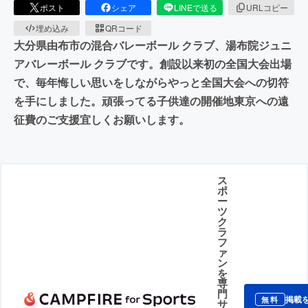
ポスト
シェア
LINEで送る
URLコピー
埋め込み
QRコード
大分県由布市の混合バレーボール クラブ、湯布院ジュニ
アバレーボール クラブです。創設以来初の全国大会出場
で、毎年悔しい思いをしながらやっと全国大会への切符
を手にしました︎。頑張ってる子供達の開催地東京への遠
征費のご支援宜しくお願いします。
ス
ポ
ー
ツ
ク
ラ
フ
ァ
ン
を
専
門
掲載
無料
サ