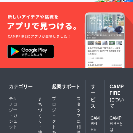
カテゴリー
起案サポート
サ
CAMP
ー
FIRE
テク
ま
プ
ス
ビ
につい
ノロ
ち
ロ
タ
ス
て
ジー
づ
ジ
ッ
・ガ
く
ェ
フ
CAM
CAMP
ジェ
り
ク
に
PFI
FIREと
ット
・
ト
相
RE
は
地
を
談