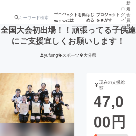
新
ロ
規
グ
会
プロジェクトを掲
はじ
プロジェクト
/
載するには
める
をさがす
イ
員
ン
登
全国大会初出場！！頑張ってる子供達
録
にご支援宜しくお願いします！
人気のプロ
注目のリ
注目の新着プロ
募集終了が近いプ
もうすぐ公開
yufuing
スポーツ
大分県
ジェクト
ターン
ジェクト
ロジェクト
されます
アート・写真
音楽
現在の支援総
額
47,0
テクノロジー・ガジェット
ゲーム・サ
00
円
映像・映画
書籍・雑誌
ビジネス・起業
チャレンジ