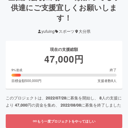
供達にご支援宜しくお願いしま
す！
yufuing
スポーツ
大分県
現在の支援総額
47,000
円
終了
9
%達成
目標金額
500,000
円
支援者数
8
人
このプロジェクトは、
2022/07/28
に募集を開始し、
8
人の支援に
より
47,000
円の資金を集め、
2022/08/08
に募集を終了しました
もう一度プロジェクトをやってほしい