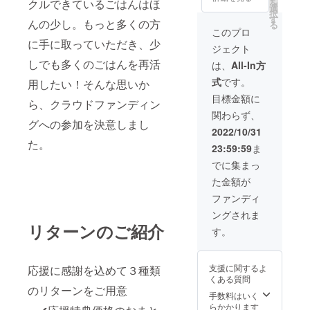
クルできているごはんはほ
を
印食堂
★開発
選
でお届
択
のお米
メン
す
け。象
んの少し。もっと多くの方
る
（3合真
バーに
印食堂
このプロ
空パッ
よる応
で実際
に手に取っていただき、少
ジェクト
ク） 1
援感謝
に提供
点 ・お
しでも多くのごはんを再活
イベン
してい
は、
All-In方
礼メッ
ト特別
るお米3
式
です。
用したい！そんな思いか
セージ
限定ご
種の
五ツ星
招待
コース
目標金額に
ら、クラウドファンディン
お米マ
・
です。
関わらず、
イス
2023年
それぞ
グへの参加を決意しまし
ターが
1月開催
れ2点ず
2022/10/31
在籍す
予定
つ詰め
た。
23:59:59
ま
るお
・大
合わせ
店、金
阪（難
ていま
でに集まっ
子商店
波駅周
す
た金額が
さんに
辺）・
ブレン
東京
ファンディ
ドして
（東京
ングされま
いただ
駅周
リターンのご紹介
いた
辺）各1
す。
「象印
回 ※
食堂の
オンラ
お米」
イン参
支援に関するよ
応援に感謝を込めて３種類
をセッ
加可能
くある質問
トでお
※交通
のリターンをご用意
届け ※
費・滞
手数料はいく
原材料
在費は
らかかります