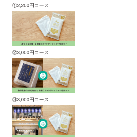
京に
①2,200円コース
て、開
発メン
バーと
のリア
ルの交
流機会
を提供
させて
いただ
②3,000円コース
きま
す。 具
体的に
は下記
２つの
お話を
させて
いただ
きま
す。 ・
③3,000円コース
新商品
のここ
だけの
開発ス
トー
リーを
お話し
します