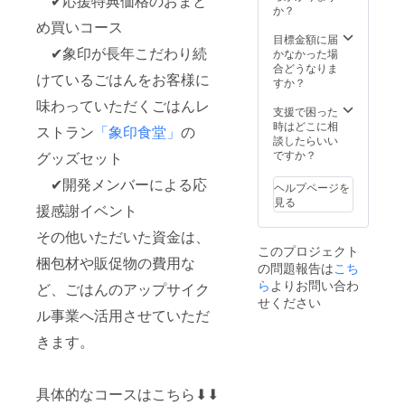
✔︎応援特典価格のおまと
及び添
参加者
か？
加物等
負担と
め買いコース
の食品
させて
目標金額に届
✔︎象印が長年こだわり続
表示は
いただ
かなかった場
お届け
きま
合どうなりま
けているごはんをお客様に
商品の
す。
すか？
ラベル
五ツ
味わっていただくごはんレ
に表記
星お米
支援で困った
されま
マイス
時はどこに相
ストラン
「象印食堂」
の
す
ターが
談したらいい
在籍す
ですか？
グッズセット
るお
✔︎開発メンバーによる応
店、金
ヘルプページを
子商店
見る
援感謝イベント
さんに
ブレン
その他いただいた資金は、
ドして
このプロジェクト
いただ
梱包材や販促物の費用な
の問題報告は
こち
いた
ら
よりお問い合わ
「象印
ど、ごはんのアップサイク
食堂の
せください
ル事業へ活用させていただ
お米」
を3種
きます。
セット
でお届
け ま
た、大
具体的なコースはこちら⬇︎⬇︎
阪と東