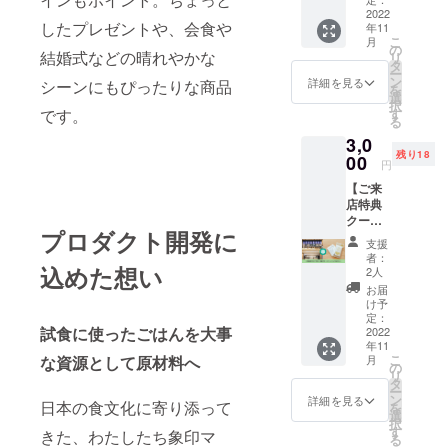
ウエッ
2022
したプレゼントや、会食や
年11
ト
こ
月
ティッ
の
結婚式などの晴れやかな
リ
シュ10
タ
ー
個 ・お
ン
詳細を見る
シーンにもぴったりな商品
を
礼メッ
選
択
セージ
です。
す
る
3,0
残り18
00
円
【ご来
店特典
クーポ
プロダクト開発に
ンセッ
支援
トコー
者：
ス】 ・
込めた想い
2人
ごはん
お届
で作っ
け予
た除菌
定：
試食に使ったごはんを大事
ウエッ
2022
年11
ト
こ
な資源として原材料へ
月
ティッ
の
リ
シュ 10
タ
ー
点 ・象
ン
詳細を見る
日本の食文化に寄り添って
を
印食
選
択
堂・象
す
きた、わたしたち象印マ
る
印銀白