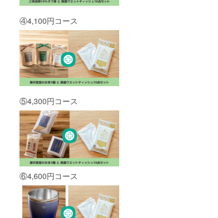
・今後
の新商
④4,100円コース
品/サー
ビス開
発につ
いてご
参加さ
れた方
と意見
交換さ
せてい
ただき
ます。
⑤4,300円コース
⑥4,600円コース