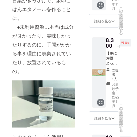
言葉がきっかけで、象印ご
ウエッ
サイ
お届け
年11
ト
ズ） ・
商品の
こ
はんエタノールを作ること
月
ティッ
お礼
の
ラベル
リ
シュ 30
メッ
タ
に表記
に。
ー
点 ・お
セージ
ン
詳細を見る
されま
を
礼メッ
象印食
選
※未利用資源…本当は成分
す
択
セージ
堂限定
す
る
ご自身
カラー
が良かったり、美味しかっ
8,3
の利用
のステ
残り9
たりするのに、手間がかか
に加え
00
ンレス
円
て、周
マグと
る事を理由に廃棄されてい
【更に
りの方
セット
お得！
へのプ
でお届
たり、放置されているも
とって
レゼン
け
も応援
トにも
支援
の。
コー
いかが
者：
ス】 ・
でしょ
1人
ごはん
うか ※
お届
で作っ
割引率
け予
た除菌
は送料
定：
ウエッ
2022
も含ん
年11
ト
で試算
こ
月
ティッ
してい
の
リ
シュ 50
ます
タ
ー
点 ・お
ン
詳細を見る
を
礼メッ
選
択
セージ
す
る
とにか
このエタノールを活用し
く応援