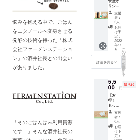
食堂オ
1点
子商店
に表記
リジナ
（SX-
さんに
されま
ル ステ
DN30Z
ブラン
す
支援
ンレス
D AZ グ
ドして
者：
マグと
悩みを抱える中で、ごはん
ラデー
頂いた
2人
セット
ション
「象印
お届
をエタノールへ変身させる
コー
ネイ
食堂の
け予
ス】 ・
ビー
定：
お米」
発酵の技術を持った「株式
ごはん
2022
300ml
２種
年11
で作っ
サイズ)
と、金
会社ファーメンステーショ
こ
月
た除菌
・お礼
の
賞健康
リ
ウエッ
メッ
タ
米を
ン」の酒井社長との出会い
ー
ト
セージ
ン
セット
詳細を見る
を
ティッ
がありました。
象印食
選
でお届
択
シュ 10
堂限
す
け。象
る
点 ・ス
定、グ
印食堂
5,5
テンレ
ラデー
で実際
残り20
スマグ
00
ション
に提供
円
＜スク
ネイ
してい
【お
リュー
ビー柄
るお米3
得！
栓タイ
のステ
種の
もっと
プ＞ 1
ンレス
コース
応援
点
タンブ
です ※
支援
コー
（SM-
ラーと
原材料
者：
ス】 ・
JE48ZD
セット
0人
「そのごはんは未利用資源
及び添
ごはん
AD ネ
でお届
加物等
お届
で作っ
です！」そんな酒井社長の
イビー
け
け予
の食品
た除菌
480ml
定：
表示は
2022