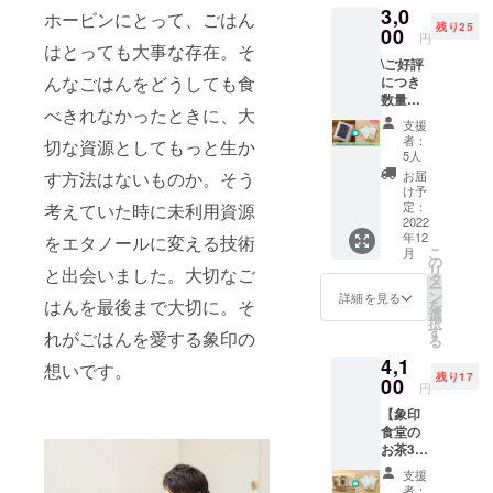
3,0
弁当 ご
ホービンにとって、ごはん
残り25
来店
00
円
はとっても大事な存在。そ
10％オ
\ご好評
フ券 1
んなごはんをどうしても食
につき
点 ・お
数量を
礼メッ
べきれなかったときに、大
追加し
セージ
支援
ました/
大阪な
者：
切な資源としてもっと生か
【美味
んばの
5人
しいお
ごはん
す方法はないものか。そう
お届
米と
レスト
け予
セット
ラン
定：
考えていた時に未利用資源
コー
2022
「象印
年12
をエタノールに変える技術
ス】 ・
食堂」
こ
月
ごはん
と 新大
の
リ
と出会いました。大切なご
で作っ
阪駅に
タ
ー
た除菌
ある
ン
詳細を見る
はんを最後まで大切に。そ
を
ウエッ
「象印
選
択
ト
銀白弁
す
れがごはんを愛する象印の
る
ティッ
当」の
4,1
シュ 10
割引
想いです。
残り17
点 ・象
00
クーポ
円
印食堂
ンをお
【象印
のお米
付けし
食堂の
（3合真
ます。
お茶3種
空パッ
とセッ
ク） 1
支援
トコー
点 ・お
者：