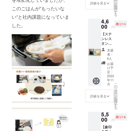
ー
シュ 10
かごし
ン
てし
詳細を見る
を
点 ・象
ま産の
選
まった
このごはんが”もったいな
択
印食堂
美味し
す
コース
る
のお米
い”と社内課題になっていま
いお茶
を追加
4,6
（3合真
を厳選
で30
残り14
した。
空パッ
00
した
セット
円
ク）1点
「袋布
準備し
【ステ
・金賞
（た
まし
ンレス
健康米
ふ）向
た！ ※
タンブ
(2合真
春園本
原材料
ラーと
空パッ
店」謹
及び添
支援
セット
ク) 1点
製、象
加物等
者：
コー
・象印
印食堂
6人
の食品
ス】 ・
食堂の
オリジ
表示は
お届
ごはん
お米の
ナルの
け予
お届け
で作っ
玄米(2
定：
お茶３
商品の
た除菌
2022
合パッ
種と
ラベル
年11
ウエッ
ク) 1点
セット
に表記
こ
月
ト
・お礼
の
でお届
されま
リ
ティッ
メッ
タ
け。 ※
す
ー
シュ 10
セージ
ン
原材料
詳細を見る
を
点 ・象
五ツ星
選
及び添
択
印食堂
お米マ
す
加物等
る
オリジ
イス
の食品
5,5
ナル ス
ターが
表示は
残り18
テンレ
00
在籍す
お届け
円
スタン
るお
商品の
【象印
ブラー
店、金
ラベル