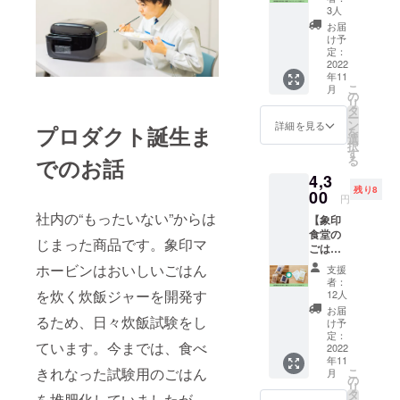
ス】 ・
礼メッ
3人
ごはん
セージ
お届
で作っ
五ツ星
け予
た除菌
お米マ
定：
ウエッ
2022
イス
年11
ト
ターが
こ
月
ティッ
在籍す
の
リ
シュ 10
るお
タ
ー
点 ・象
店、金
ン
詳細を見る
プロダクト誕生ま
を
印食堂
子商店
選
択
のほう
さんに
す
る
でのお話
じ茶(5
ブレン
4,3
パック
ドして
残り8
入り) 1
00
いただ
円
点 ・象
いた
社内の“もったいない”からは
【象印
印食堂
「象印
食堂の
の煎茶
食堂の
じまった商品です。象印マ
ごはん3
(7パッ
お米」
種と
ク入り)
をセッ
ホービンはおいしいごはん
支援
セット
1点 ・
トでお
者：
コー
象印食
を炊く炊飯ジャーを開発す
届け ※
12人
ス】 ・
堂の玄
ご好評
お届
ごはん
るため、日々炊飯試験をし
米茶(7
いただ
け予
で作っ
パック
定：
いたた
ています。今までは、食べ
た除菌
2022
入り) 1
め、す
年11
ウエッ
点 ・お
ぐに在
きれなった試験用のごはん
こ
月
ト
礼メッ
の
庫切れ
リ
ティッ
セージ
タ
になっ
を堆肥化していましたが、