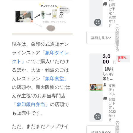
ご招待
食堂の
お届
セット
お米の
け予
コー
玄米(2
定：
ス】 ・
2022
合パッ
年11
ごはん
ク) 2点
こ
月
で作っ
・お礼
の
リ
た除菌
メッ
タ
ー
ウエッ
セージ
ン
詳細を見る
を
ト
五ツ星
選
現在は、象印公式通販オン
択
ティッ
お米マ
す
る
シュ 50
イス
ラインストア
「象印ダイレ
3,0
点 ・象
ターが
在庫な
印食堂
クト」
にてご購入いただけ
00
在籍す
し
円
のお米
るお
るほか、大阪・難波のごは
【美味
（3合真
店、金
しいお
空パッ
子商店
んレストラン
「象印食堂」
米と
ク）4点
さんに
セット
・金賞
ブラン
支援
の店頭や、新大阪駅の“ごは
コー
健康米
ドして
者：
ス】 ・
(2合真
頂いた
20人
んが主役”のお弁当専門店
ごはん
空パッ
「象印
お届
で作っ
ク) 4点
「象印銀白弁当」
の店頭で
食堂の
け予
た除菌
・象印
定：
お米」
ウエッ
2022
も販売中です。
食堂の
２種
年11
ト
お米の
と、金
こ
月
ティッ
玄米(2
の
賞健康
リ
ただ、まだまだアップサイ
シュ 10
合パッ
タ
米を
ー
点 ・象
ク) 4点
ン
セット
詳細を見る