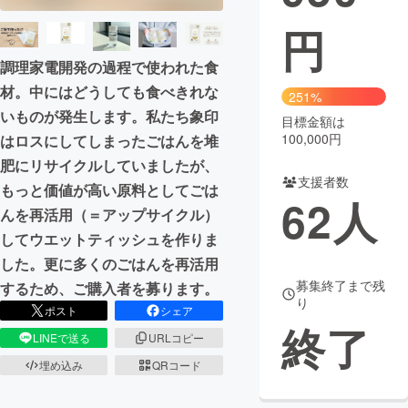
円
まちづくり・地域活性化
調理家電開発の過程で使われた食
材。中にはどうしても食べきれな
CAMPFIRE for Social Good
CAMPFIRE Creation
251%
いものが発生します。私たち象印
CAMPFIREふるさと納税
machi-ya
コミュニティ
目標金額は
100,000円
はロスにしてしまったごはんを堆
肥にリサイクルしていましたが、
支援者数
もっと価値が高い原料としてごは
62
人
んを再活用（＝アップサイクル）
してウエットティッシュを作りま
した。更に多くのごはんを再活用
募集終了まで残
するため、ご購入者を募ります。
り
ポスト
シェア
終了
LINEで送る
URLコピー
埋め込み
QRコード