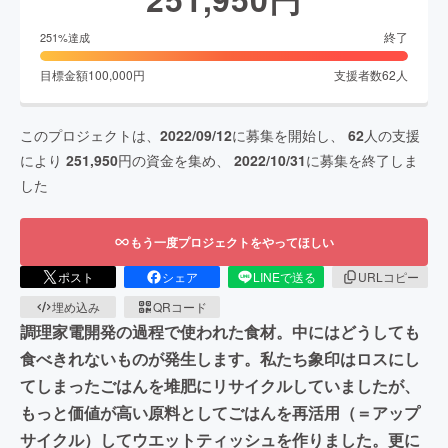
終了
251
%達成
目標金額
100,000
円
支援者数
62
人
このプロジェクトは、
2022/09/12
に募集を開始し、
62
人の支援
により
251,950
円の資金を集め、
2022/10/31
に募集を終了しま
した
もう一度プロジェクトをやってほしい
ポスト
シェア
LINEで送る
URLコピー
埋め込み
QRコード
調理家電開発の過程で使われた食材。中にはどうしても
食べきれないものが発生します。私たち象印はロスにし
てしまったごはんを堆肥にリサイクルしていましたが、
もっと価値が高い原料としてごはんを再活用（＝アップ
サイクル）してウエットティッシュを作りました。更に