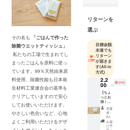
リターンを
選ぶ
その名も
「ごはんで作った
目標金額
除菌ウエットティッシュ」
未達でも
私たちの工場で生まれてし
リターン
が届きま
まったごはんを原料に使っ
す
(All-in
ています。99％天然由来原
方式)
料使用、除菌性能も日本衛
2,2
残り42
00
円
生材料工業連合会の基準を
【ちょ
クリアしていますので安心
っとお
得！気
してお使いいただけます。
軽に応
支援
援コー
やさしい色合いなど、心地
者：
ス】 ・
8人
ごはん
よくご利用いただけるデザ
お届
で作っ
け予
インもポイント。ちょっと
た除菌
定：