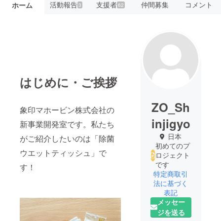
活動報告
支援者
仲間募集
コメント
ホーム
3
62
はじめに・ご挨拶
ZO_Sh
象印マホービン株式会社の
injigyo
新事業開発室です。私たち
日本
がご紹介したいのは「除菌
初めてのプ
ウエットティッシュ」で
ロジェクト
です
す！
特定商取引
法に基づく
表記
メッセー
ジを送る