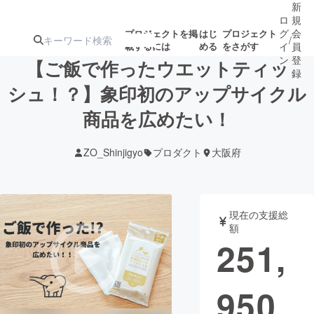
新
ロ
規
グ
会
プロジェクトを掲
はじ
プロジェクト
/
載するには
める
をさがす
イ
員
ン
登
【ご飯で作ったウエットティッ
録
シュ！？】象印初のアップサイクル
商品を広めたい！
人気のプロ
注目のリ
注目の新着プロ
募集終了が近いプ
もうすぐ公開
ジェクト
ターン
ジェクト
ロジェクト
されます
ZO_Shinjigyo
プロダクト
大阪府
アート・写真
音楽
現在の支援総
テクノロジー・ガジェット
ゲーム・サ
額
251,
映像・映画
書籍・雑誌
950
ビジネス・起業
チャレンジ