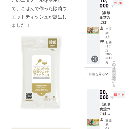
10,
残り6
した
000
円
て、ごはんで作った除菌ウ
い！と
【象印
いう方
エットティッシュが誕生し
食堂の
や、 会
ごはん3
食や結
ました ！
種×2 と
婚式な
支援
セット
どのイ
者：
コー
ベント
4人
ス】 ・
ごと
お届
ごはん
や、セ
け予
で作っ
ミナー
定：
た除菌
2022
を運営
年11
ウエッ
する方
こ
月
ト
に大変
の
リ
ティッ
おすす
タ
ー
シュ 35
めのま
ン
詳細を見る
を
点 ・象
とめ買
選
択
印食堂
いコー
す
る
のお米
スで
20,
（3合真
す。
残り10
空パッ
000
（使い
円
ク）2点
切れる
【象印
・金賞
分量を
食堂の
健康米
お買い
ごはん3
(2合真
上げく
種×4 と
空パッ
ださい
支援
限定イ
ク) 2点
ませ）
者：
ベント
・象印
0人