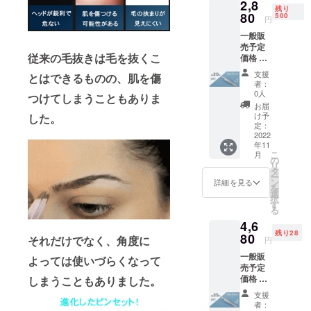
2,8
「Emu-
より出
残り
Pincet
80
荷時期
500
円
」 x1 収
が遅れ
一般販
納ケー
る場合
売予定
ス x1 ※
があり
従来の毛抜きは毛を抜くこ
価格 １
送料
ます。
個
込・税
支援
とはできるものの、肌を傷
3,600
込の価
者：
円 (税
格とな
0人
つけてしまうこともありま
込) の
りま
お届
約 20%
す。 ※
け予
した。
OFF →
ご注文
定：
2,880円
2022
状況、
年11
(税込)
使用部
こ
月
〈１
材の供
の
リ
セット
給状
タ
ー
の詳
況、製
ン
詳細を見る
を
細〉 丸
造工程
選
択
形ピン
上の都
す
る
セット
合等に
4,6
「Emu-
より出
残り28
Pincet
80
荷時期
それだけでなく、角度に
円
」 x1 収
が遅れ
一般販
納ケー
よっては使いづらくなって
る場合
売予定
ス x1 ※
があり
価格 2
しまうこともありました。
送料
ます。
個
込・税
支援
7,200
込の価
者：