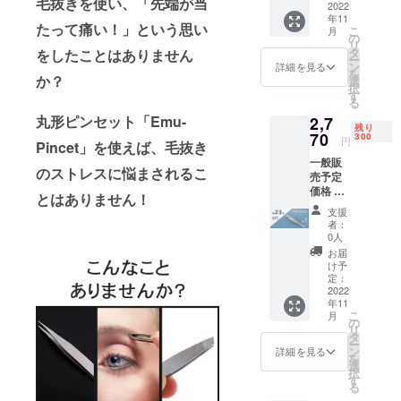
毛抜きを使い、「先端が当
2,700円
2022
状況、
年11
(税込)
使用部
たって痛い！」という思い
こ
月
〈１
材の供
の
リ
セット
給状
タ
をしたことはありません
ー
の詳
況、製
ン
詳細を見る
を
細〉 丸
か？
造工程
選
択
形ピン
上の都
す
る
セット
合等に
丸形ピンセット「Emu-
2,7
「Emu-
より出
残り
Pincet
70
荷時期
300
円
Pincet」を使えば、毛抜き
」 x1 収
が遅れ
一般販
納ケー
る場合
のストレスに悩まされるこ
売予定
ス x1 ※
があり
価格 １
送料
ます。
とはありません！
個
込・税
支援
3,600
込の価
者：
円 (税
格とな
0人
込) の
りま
お届
約 23%
す。 ※
け予
OFF →
ご注文
定：
2,770円
2022
状況、
年11
(税込)
使用部
こ
月
〈１
材の供
の
リ
セット
給状
タ
ー
の詳
況、製
ン
詳細を見る
を
細〉 丸
造工程
選
択
形ピン
上の都
す
る
セット
合等に