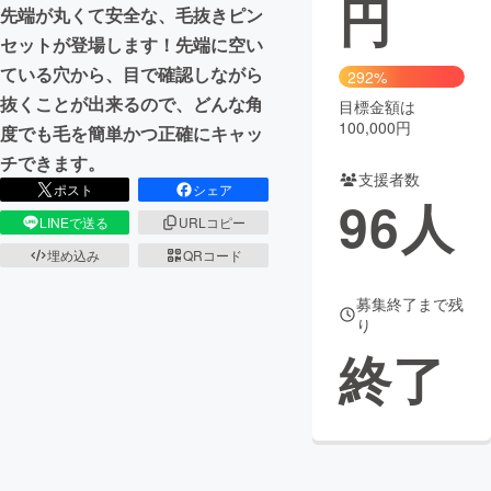
円
先端が丸くて安全な、毛抜きピン
まちづくり・地域活性化
セットが登場します！先端に空い
ている穴から、目で確認しながら
292%
抜くことが出来るので、どんな角
目標金額は
CAMPFIRE for Social Good
CAMPFIRE Creation
100,000円
度でも毛を簡単かつ正確にキャッ
CAMPFIREふるさと納税
machi-ya
コミュニティ
チできます。
支援者数
ポスト
シェア
96
人
LINEで送る
URLコピー
埋め込み
QRコード
募集終了まで残
り
終了