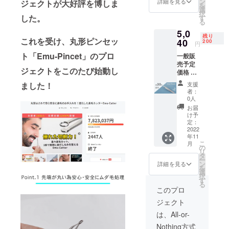
況、製
ン
詳細を見る
ジェクトが大好評を博しま
を
細〉 丸
造工程
選
択
形ピン
した。
上の都
す
る
セット
合等に
5,0
「Emu-
より出
残り
これを受け、丸形ピンセッ
Pincet
40
荷時期
200
円
」 x2 収
が遅れ
ト「Emu-Pincet」のプロ
一般販
納ケー
る場合
売予定
ス x2 ※
があり
ジェクトをこのたび始動し
価格 2
送料
ます。
個
込・税
ました！
支援
7,200
込の価
者：
円 (税
格とな
0人
込) の
りま
お届
約 30%
す。 ※
け予
OFF →
ご注文
定：
5,040円
2022
状況、
年11
(税込)
使用部
こ
月
〈１
材の供
の
リ
セット
給状
タ
ー
の詳
況、製
ン
詳細を見る
を
細〉 丸
造工程
選
択
形ピン
上の都
す
る
セット
合等に
このプロ
「Emu-
より出
ジェクト
Pincet
荷時期
」 x2 収
が遅れ
は、All-or-
納ケー
る場合
Nothing方式
ス x2 ※
があり