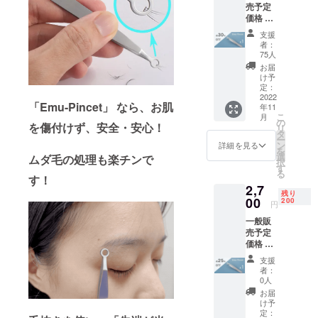
売予定
価格 １
個
支援
3,600
者：
円 (税
75人
込) の
お届
約 30%
け予
OFF →
定：
2,520円
2022
「Emu-Pincet」 なら、お肌
年11
(税込)
こ
月
〈１
の
を傷付けず、安全・安心！
リ
セット
タ
ー
の詳
ン
詳細を見る
を
細〉 丸
選
ムダ毛の処理も楽チンで
択
形ピン
す
る
セット
す！
2,7
「Emu-
残り
Pincet
00
200
円
」 x1 収
一般販
納ケー
売予定
ス x1 ※
価格 １
送料
個
込・税
支援
3,600
込の価
者：
円 (税
格とな
0人
込) の
りま
お届
約 25%
す。 ※
け予
OFF →
ご注文
定：