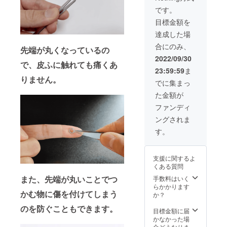
送料
ます。
です。
込・税
目標金額を
込の価
格とな
達成した場
りま
合にのみ、
す。 ※
先端が丸くなっているの
ご注文
2022/09/30
状況、
で、皮ふに触れても痛くあ
23:59:59
ま
使用部
りません。
材の供
でに集まっ
給状
た金額が
況、製
造工程
ファンディ
上の都
ングされま
合等に
より出
す。
荷時期
が遅れ
る場合
支援に関するよ
があり
くある質問
ます。
また、先端が丸いことでつ
手数料はいく
らかかります
かむ物に傷を付けてしまう
か？
のを防ぐこともできます。
目標金額に届
かなかった場
合どうなりま