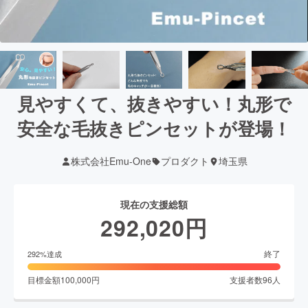
見やすくて、抜きやすい！丸形で
安全な毛抜きピンセットが登場！
株式会社Emu-One
プロダクト
埼玉県
現在の支援総額
292,020
円
終了
292
%達成
目標金額
100,000
円
支援者数
96
人