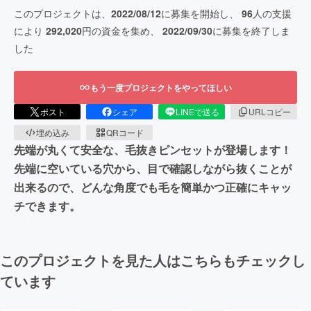
このプロジェクトは、
2022/08/12
に募集を開始し、
96
人の支援
により
292,020
円の資金を集め、
2022/09/30
に募集を終了しま
した
もう一度プロジェクトをやってほしい
ポスト
シェア
LINEで送る
URLコピー
埋め込み
QRコード
先端が丸くて安全な、毛抜きピンセットが登場します！
先端に空いている穴から、目で確認しながら抜くことが
出来るので、どんな角度でも毛を簡単かつ正確にキャッ
チできます。
このプロジェクトを見た人はこちらもチェックし
ています