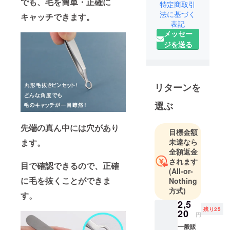
でも、
毛を簡単・正確に
特定商取引
手がける会
法に基づく
キャッチできます。
社です。
表記
機能性とデ
メッセー
ザイン性を
ジを送る
追求し、最
先端の技術
と独自のア
リターンを
イデアを融
合させた製
選ぶ
品を生み出
していま
先端の真ん中には穴があり
目標金額
す。
ます。
未達なら
これまでに
全額返金
ない体験を
されます
目で確認できるので、正確
皆様にお届
(All-or-
けすること
に毛を抜くことができま
Nothing
方式)
を目指して
す。
います。
2,5
残り25
20
円
一般販