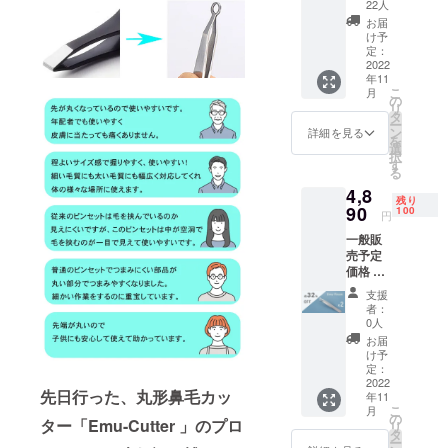
円 (税
格とな
22人
込) の
りま
お届
約 35%
す。 ※
け予
OFF →
ご注文
定：
4,680円
2022
状況、
年11
(税込)
使用部
こ
月
〈１
材の供
の
リ
セット
給状
タ
ー
の詳
況、製
ン
詳細を見る
を
細〉 丸
造工程
選
択
形ピン
上の都
す
る
セット
合等に
4,8
「Emu-
より出
残り
Pincet
90
荷時期
100
円
」 x2 収
が遅れ
一般販
納ケー
る場合
売予定
ス x2 ※
があり
価格 2
送料
ます。
個
込・税
支援
7,200
込の価
者：
円 (税
格とな
0人
込) の
りま
お届
約 32%
す。 ※
け予
OFF →
ご注文
定：
4,890円
2022
状況、
先日行った、丸形鼻毛カッ
年11
(税込)
使用部
こ
月
〈１
材の供
の
ター「Emu-Cutter 」のプロ
リ
セット
給状
タ
ー
の詳