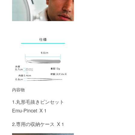
内容物
1.丸形毛抜きピンセット
Emu-Pincet X 1
2.専用の収納ケース X 1