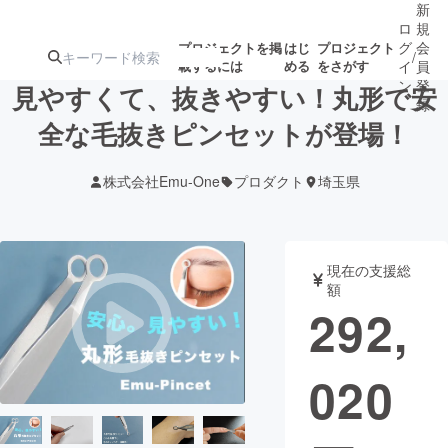
新
ロ
規
グ
会
プロジェクトを掲
はじ
プロジェクト
/
載するには
める
をさがす
イ
員
ン
登
見やすくて、抜きやすい！丸形で安
録
全な毛抜きピンセットが登場！
人気のプロ
注目のリ
注目の新着プロ
募集終了が近いプ
もうすぐ公開
株式会社Emu-One
プロダクト
埼玉県
ジェクト
ターン
ジェクト
ロジェクト
されます
アート・写真
音楽
現在の支援総
額
292,
テクノロジー・ガジェット
ゲーム・サ
020
映像・映画
書籍・雑誌
ビジネス・起業
チャレンジ