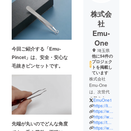
株式会
社
Emu-
One
今回ご紹介する「Emu-
埼玉県
他に54件の
Pincet」は、安全・安心な
プロジェク
毛抜きピンセットです。
トを掲載し
ています
株式会社
Emu-One
は、次世代
の焚き火関
EmuOne1
連商品や調
https://lin.ee/KDBNYFC
理用ストー
https://www.emu-one.jp/
https://www.youtube.com/@emu-one4696
ブ、チタン
https://twitter.com/EmuOne1
先端が丸いのでどんな角度
製品の開
https://www.instagram.com/emuonejp/
発・販売を