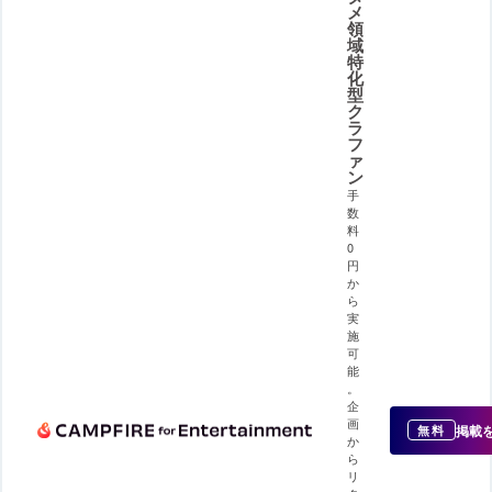
メ
領
域
特
化
型
ク
ラ
フ
ァ
ン
手
数
料
0
円
か
ら
実
施
可
能
。
企
画
掲載
無料
か
ら
リ