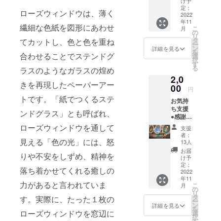
け予
です。
定：
ローズウィンドウは、薄く
2022
年11
繊細な色紙を図形にあわせ
こ
月
の
リ
タ
てカットし、色と色を重ね
ー
ン
詳細を見る
を
合わせることでステンドグ
選
択
す
る
ラスのようなガラスの煌め
2,0
きを再現したペーパーアー
00
円
トです。「紙でつくるステ
お気持
ち支援
ンドグラス」とも呼ばれ、
●感謝状
※複数口
ローズウィンドウを通して
支援
でのご
者：
支援も
見える「色の光」には、怒
13人
可能で
お届
りや不安をしずめ、精神を
す。
け予
定：
落ち着かせてくれる癒しの
2022
年11
力があると言われていま
こ
月
の
リ
タ
す。実際に、たった１枚の
ー
ン
詳細を見る
を
ローズウィンドウを窓辺に
選
択
す