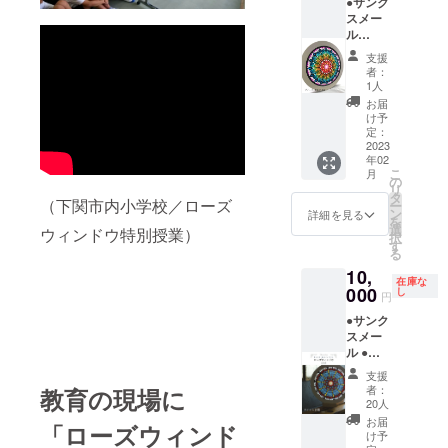
●サンク
レーム
ら終了)
スメー
角
※会場ま
ル
（縦・
での交
●「ディ
横25
通費は
支援
ーパ
㎝）
ご負担
者：
～」ア
●2022
1人
くださ
クリル
「ロー
い。 ※
お届
フレー
ズウィ
け予
車でお
ム台付
ンドウ
定：
越しの
き ※作
2023
下関
方は、
年02
品サイ
展」パ
会場専
こ
月
ズ大
ンフ
の
用駐車
リ
（内径
レット
タ
場また
（下関市内小学校／ローズ
ー
23㎝）
×1冊 ●
ン
詳細を見る
は、近
を
※アクリ
下関展
選
ウィンドウ特別授業）
隣の駐
択
ルフ
記念
す
車場を
る
レーム
メッ
ご利用
10,
角
セージ
くださ
在庫な
（縦・
000
カード
し
い。
円
横30
×1枚 ※
（下関
●サンク
㎝）
商品発
駅隣接
スメー
●2022
送/2023
の
ル ●Ｒ
「ロー
年2月中
「シー
Ｗ書籍
ズウィ
(予定)。
モー
支援
(中山真
ンドウ
※作品デ
者：
教育の現場に
ル」立
季サイ
下関
ザイン/
20人
体駐車
ン入り)
展」パ
アー
お届
場が便
「ローズウィンド
河出書
ンフ
ティス
け予
利で