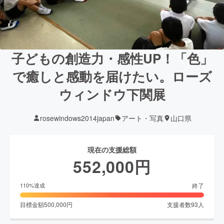
子どもの創造力・感性UP！「色」
で癒しと感動を届けたい。ローズ
ウィンドウ下関展
rosewindows2014japan
アート・写真
山口県
現在の支援総額
552,000
円
終了
110
%達成
目標金額
500,000
円
支援者数
93
人