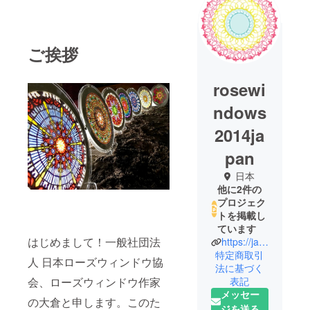
ご挨拶
rosewi
ndows
2014ja
pan
日本
他に2件の
プロジェク
トを掲載し
ています
はじめまして！一般社団法
https://japan-rosewindows-association.com/
特定商取引
人 日本ローズウィンドウ協
法に基づく
会、ローズウィンドウ作家
表記
メッセー
の大倉と申します。このた
ジを送る