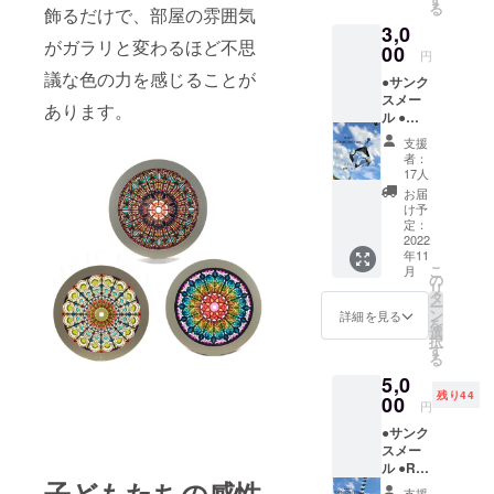
る
飾るだけで、部屋の雰囲気
3,0
がガラリと変わるほど不思
00
円
議な色の力を感じることが
●サンク
スメー
あります。
ル ●Ｒ
Ｗしお
支援
り ×1枚
者：
●展示会
17人
チケッ
お届
ト ×1枚
け予
※展示会
定：
チケッ
2022
年11
トの有
こ
月
効期限
の
リ
は 2022
タ
ー
年 11 月
ン
詳細を見る
を
12 日
選
択
(土)～
す
る
13 日
5,0
(日)まで
残り44
となり
00
円
ます。
●サンク
※複数口
スメー
でのご
ル ●RW
支援も
子どもたちの感性
チケッ
可能で
支援