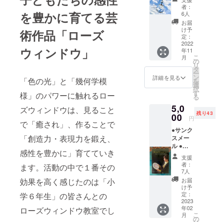
ト 1枚
す。
者：
※展示会
を豊かに育てる芸
6人
チケッ
お届
トの有
け予
術作品「ローズ
効期限
定：
は2022
2022
ウィンドウ」
年11
年11月
こ
月
12日
の
リ
(土)～
タ
ー
13日
ン
詳細を見る
「色の光」と「幾何学模
を
(日)ま
選
択
で。
す
様」のパワーに触れるロー
る
●RW「
5,0
ワーク
ズウィンドウは、見ること
残り43
ショッ
00
円
で「癒され」、作ることで
プ」
●サンク
【ワー
「創造力・表現力を鍛え、
スメー
ク
ル ●Ｒ
ショッ
感性を豊かに」育てていき
Ｗ写真
プ予約
支援
集(中山
日程】
者：
ます。活動の中で１番その
真季サ
(各回8-
7人
イン入
10名)
効果を高く感じたのは「小
お届
り) ●Ｒ
11/12(
け予
Ｗクリ
土)①10
定：
学６年生」の皆さんとの
アファ
2023
：00
年02
ローズウィンドウ教室でし
イル×1
～
こ
月
枚 ※商
②13：
の