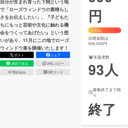
自分が生まれ育った下関という地
円
で「ローズウィンドウの素晴らし
まちづくり・地域活性化
さをお伝えしたい」、『子どもた
ちにもっと芸術や文化に触れる機
CAMPFIRE for Social Good
CAMPFIRE Creation
110%
会をつくってあげたい』という想
CAMPFIREふるさと納税
machi-ya
コミュニティ
目標金額は
いがあり、11月にこの地でローズ
500,000円
ウィンドウ展を開催いたします！
ポスト
シェア
支援者数
93
人
LINEで送る
URLコピー
埋め込み
QRコード
募集終了まで残
り
終了