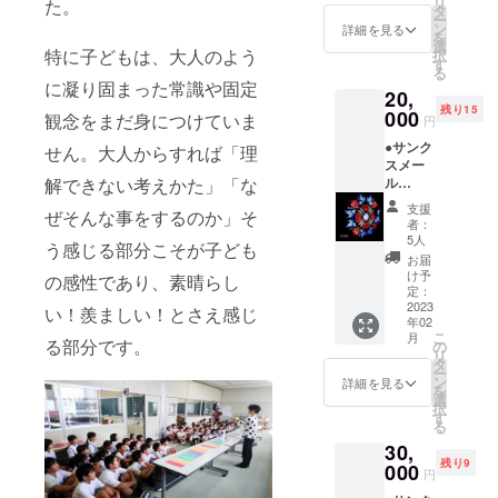
リ
た。
品発
30～
タ
ー
送/2023
●11/13(
ン
詳細を見る
を
年2月中
日)③10
選
特に子どもは、大人のよう
択
(予定)。
：00
す
る
～
に凝り固まった常識や固定
20,
④13：
残り15
000
30～ ※
観念をまだ身につけていま
円
ワーク
●サンク
せん。大人からすれば「理
ショッ
スメー
プご参
解できない考えかた」「な
ル
加の時
●「アー
間を①
支援
ぜそんな事をするのか」そ
ティス
～④で
者：
トにお
お選び
5人
う感じる部分こそが子ども
任せ」
くださ
お届
ＲＷ作
い。
け予
の感性であり、素晴らし
品１
定：
（別途
点 ア
2023
い！羨ましい！とさえ感じ
メール
年02
クリル
にて個
こ
月
フレー
る部分です。
の
別対
リ
ム台付
タ
応） ※
ー
き ※作
ン
所要時
詳細を見る
を
品サイ
選
間/約１
択
ズ中
す
時間～
る
（内径
１時間
30,
18㎝）
半程
残り9
※アクリ
000
度。(完
円
ルフ
成した