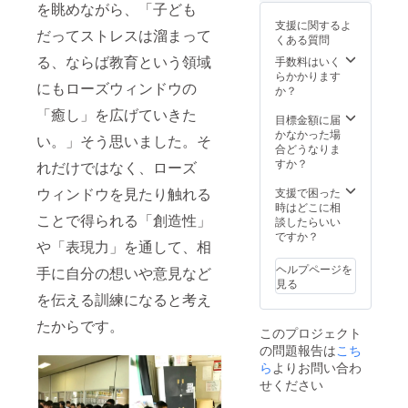
ンフ
を眺めながら、「子ども
レット
支援に関するよ
●下関展
だってストレスは溜まって
くある質問
記念
メッ
る、ならば教育という領域
手数料はいく
セージ
らかかります
にもローズウィンドウの
カード
か？
※商品発
「癒し」を広げていきた
送/2023
目標金額に届
年2月中
かなかった場
い。」そう思いました。そ
(予定)。
合どうなりま
すか？
れだけではなく、ローズ
ウィンドウを見たり触れる
支援で困った
時はどこに相
ことで得られる「創造性」
談したらいい
ですか？
や「表現力」を通して、相
ヘルプページを
手に自分の想いや意見など
見る
を伝える訓練になると考え
たからです。
このプロジェクト
の問題報告は
こち
ら
よりお問い合わ
せください