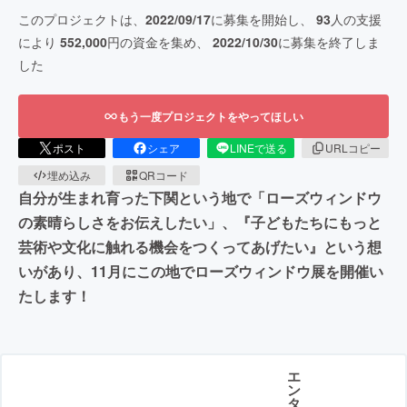
このプロジェクトは、
2022/09/17
に募集を開始し、
93
人の支援
により
552,000
円の資金を集め、
2022/10/30
に募集を終了しま
した
もう一度プロジェクトをやってほしい
ポスト
シェア
LINEで送る
URLコピー
埋め込み
QRコード
自分が生まれ育った下関という地で「ローズウィンドウ
の素晴らしさをお伝えしたい」、『子どもたちにもっと
芸術や文化に触れる機会をつくってあげたい』という想
いがあり、11月にこの地でローズウィンドウ展を開催い
たします！
エ
ン
タ