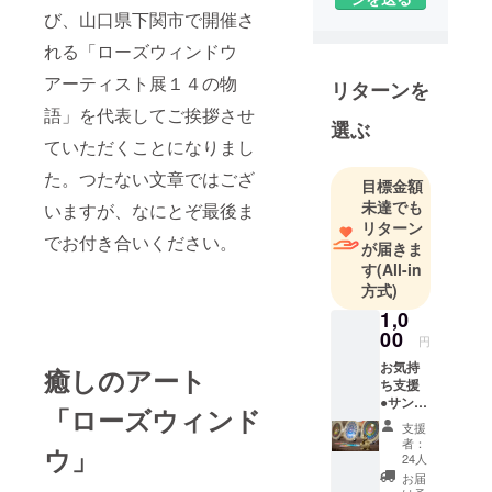
び、山口県下関市で開催さ
れる「ローズウィンドウ
アーティスト展１４の物
リターンを
語」を代表してご挨拶させ
選ぶ
ていただくことになりまし
た。つたない文章ではござ
目標金額
未達でも
いますが、なにとぞ最後ま
リターン
でお付き合いください。
が届きま
す
(All-in
方式)
1,0
00
円
お気持
癒しのアート
ち支援
●サンク
「ローズウィンド
スメー
支援
ル※複数
者：
ウ」
口での
24人
ご支援
お届
も可能