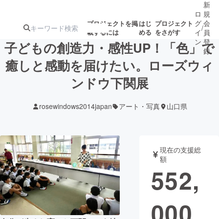
新
ロ
規
グ
会
プロジェクトを掲
はじ
プロジェクト
/
載するには
める
をさがす
イ
員
ン
登
子どもの創造力・感性UP！「色」で
録
癒しと感動を届けたい。ローズウィ
ンドウ下関展
人気のプロ
注目のリ
注目の新着プロ
募集終了が近いプ
もうすぐ公開
ジェクト
ターン
ジェクト
ロジェクト
されます
rosewindows2014japan
アート・写真
山口県
アート・写真
音楽
現在の支援総
テクノロジー・ガジェット
ゲーム・サ
額
552,
映像・映画
書籍・雑誌
000
ビジネス・起業
チャレンジ