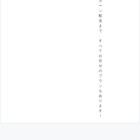
タ
ー
ン
配
送
ま
で
、
す
べ
て
お
任
せ
の
プ
ラ
ン
も
あ
り
ま
す
！