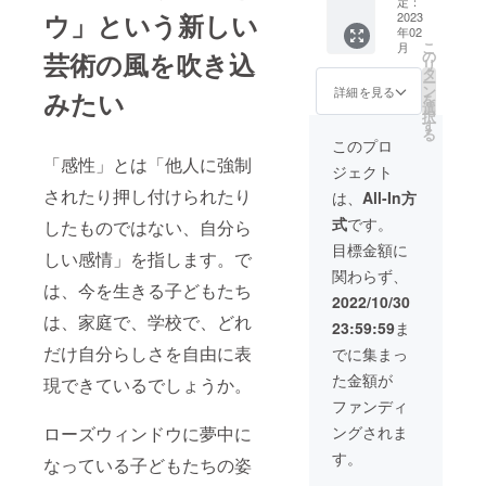
房新社
レット
定：
トにお
す。）
ウ」という新しい
●ＲＷ制
2023
×1冊 ●
任せ。
●会場●
年02
作キッ
下関展
下関市
こ
月
ト
記念
芸術の風を吹き込
の
民会館/
リ
（キッ
メッ
タ
展示室
ー
ト内
セージ
ン
詳細を見る
みたい
〒750-
を
容）材
カード
選
0025 山
択
料/２作
×1枚 ※
す
口県下
る
品分、
商品発
このプロ
関市竹
図案 ２
送/2023
「感性」とは「他人に強制
崎町 4
ジェクト
枚、枠
年2月中
丁目 5
（中サ
されたり押し付けられたり
(予定)。
は、
All-In方
番 1 号
イズ）
TEL：
式
です。
したものではない、自分ら
２組、
083-
ローズ
目標金額に
231-
しい感情」を指します。で
ウィン
6401
関わらず、
ドウ用
は、今を生きる子どもたち
紙 11
2022/10/30
枚、プ
は、家庭で、学校で、どれ
23:59:59
ま
ラ板 2
枚
だけ自分らしさを自由に表
でに集まっ
●2022
た金額が
現できているでしょうか。
年
「ロー
ファンディ
ズウィ
ローズウィンドウに夢中に
ングされま
ンドウ
下関
す。
なっている子どもたちの姿
展」パ