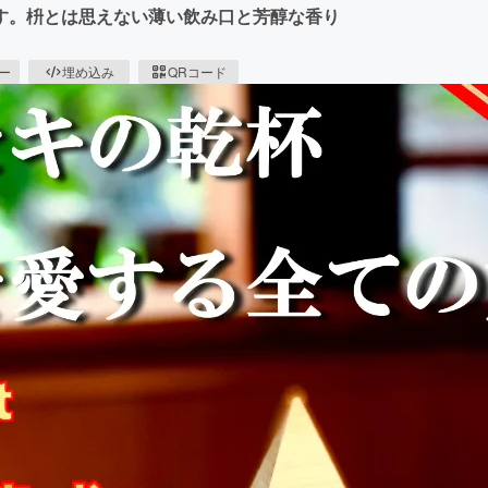
す。枡とは思えない薄い飲み口と芳醇な香り
ピー
埋め込み
QRコード