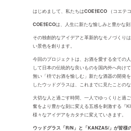
はじめまして、私たちは
COE⇧ECO
（コエテコ
COE⇧ECO
は、人生に新たな愉しみと豊かな刻
その独創的なアイデアと革新的なモノづくりは
い景色を創ります。
今回のプロジェクトは、お酒を愛する全ての人
して日本の伝統的な良いものを国内外へ向けて
無い「枡でお酒を愉しむ」新たな酒器の開
したウッドグラスは、これまでに見たことのな
大切な人と過ごす時間、一人でゆっくりと過ご
奮をより豊かな刻に変える五感を刺激する『KI
様々なアイデアをカタチに変えていきます。
ウッドグラス「R/N」と「KANZAS/」が