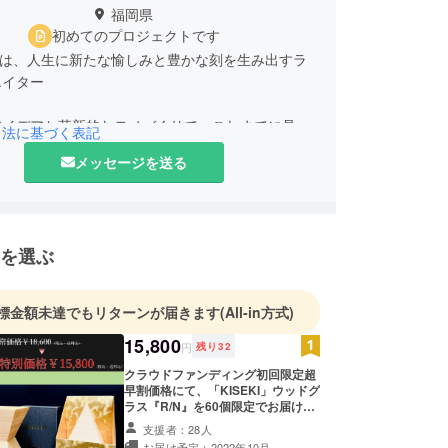
福岡県
初めてのプロジェクトです
COは、人生に新たな愉しみと豊かな刻を生み出すラ
エイター
アイデアと革新的なモノづくりで、これまでに見た
引法に基づく表記
景色を創ります。
メッセージを送る
住という人が生きていくのに必要不可欠なものに、
ノチを吹き込み、日常をちょっとだけ非日常に変え
とが私たちの使命です。
を選ぶ
く、おしゃれな毎日、くすっと笑えるちょっとした
スをこれから沢山の方にお届けしたいと思っており
今回のプロジェクトを皮切りに『COE⇧ECO 』の
標金額未達でもリターンが届きます
(All-in方式)
いていきます。
15,800
円
残り
32
援を力に変えて、次なる「超えていくもの」を生み
クラウドファンディング初回限定超
きます。
早割価格にて、「KISEKI」ウッドグ
ラス『R/N』を60個限定でお届け致
します。 刻印をご希望の場合は、ご
支援者：28人
購入後に別途こちらよりご連絡差し
お届け予定：2022年10月