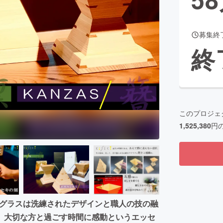
募集終
CAMPFIRE for Social Good
CAMPFIRE Creation
終
CAMPFIREふるさと納税
machi-ya
コミュニティ
このプロジェ
1,525,380
円
ッドグラスは洗練されたデザインと職人の技の融
。大切な方と過ごす時間に感動というエッセ