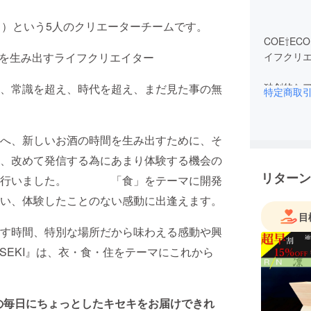
）という5人のクリエーターチームです。
COE⇧E
イフクリ
を生み出すライフクリエイター
独創的な
、常識を超え、時代を超え、まだ見た事の無
特定商取
事の無い
衣・食・
新しいイ
へ、新しいお酒の時間を生み出すために、そ
ていくこ
、改めて発信する為にあまり体験する機会の
リターン
おもしろ
発を行いました。 「食」をテーマに開発
エッセン
い、体験したことのない感動に出逢えます。
ますので、
目
挑戦は続
す時間、特別な場所だから味わえる感動や興
SEKI』は、衣・食・住をテーマにこれから
皆様の応
出してい
皆様の毎日にちょっとしたキセキをお届けできれ