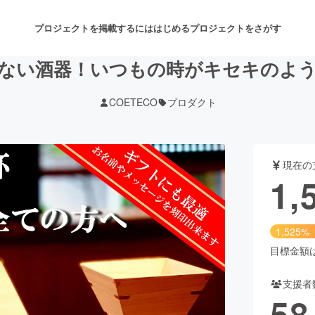
プロジェクトを掲載するには
はじめる
プロジェクトをさがす
ない酒器！いつもの時がキセキのよ
COETECO
プロダクト
注目のリターン
注目の新着プロジェクト
募集終了が近いプロジェクト
も
現在の
音楽
舞台・パフォーマンス
1,
ゲーム・サービス開発
フード・飲食店
1,525%
書籍・雑誌出版
アニメ・漫画
目標金額は1
支援者
チャレンジ
ビューティー・ヘルスケ
58