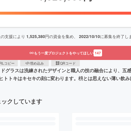
人の支援により
1,525,380
円の資金を集め、
2022/10/10
に募集を終了し
もう一度プロジェクトをやってほしい
147
RLコピー
埋め込み
QRコード
ウッドグラスは洗練されたデザインと職人の技の融合により、五
ヒトトキはキセキの刻に変わります。枡とは思えない薄い飲み
ェックしています