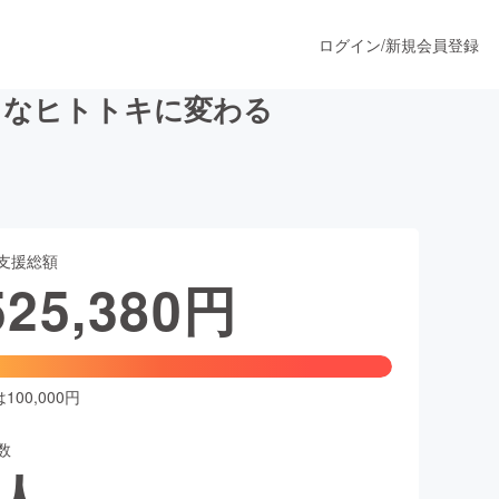
ログイン
/
新規会員登録
うなヒトトキに変わる
うすぐ公開されます
支援総額
プロダクト
525,380
円
ファッション
スポーツ
00,000円
数
ア
ソーシャルグッド
人