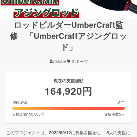
ロッドビルダーUmberCraft監
修 「UmberCraftアジングロッ
ド」
rishare
スポーツ
現在の支援総額
164,920
円
終了
109
%達成
目標金額
150,000
円
支援者数
5
人
このプロジェクトは、
2022/09/12
に募集を開始し、
5
人の支援に