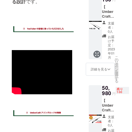
る設計
です。
ロッ
【
ド 1
Umber
本
Craftア
Umber
ジング
Craft予
支援
ロッ
備ブラ
者：
ド 】
ンク
0人
通常価
ス 1本
お届
格
※一般販
け予
47150
売予定
定：
円
2023
価格
年01
配送内
定価
こ
月
容
59650
の
リ
Umber
円
タ
ー
Craftア
1セッ
ン
詳細を見る
を
ジング
ト ※予
選
択
ロッ
備ブラ
す
る
ド 1
ンクス
50,
本 ※
にはガ
残り
一般販
980
イド、
100
円
売予定
スレッ
【
価格
ドは付
Umber
定価
属され
Craftア
47150
ており
ジング
円 1
ませ
支援
ロッド&
セット
ん。 ※
者：
ガイド
※国内配
国内配
0人
付き予
送、送
送、送
お届