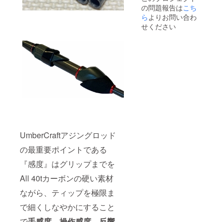
の問題報告は
こち
ら
よりお問い合わ
せください
UmberCraftアジングロッド
の最重要ポイントである
『感度』はグリップまでを
All 40tカーボンの硬い素材
ながら、ティップを極限ま
で細くしなやかにすること
で
手感度、操作感度、反響