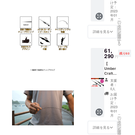
備ブラ
料込み
料込み
け予
ンク
の価格
定：
の価格
ス 】
2023
となっ
となっ
年01
特価
ており
ており
こ
月
31%OF
ます。
の
ます。
リ
F →
タ
ー
50980
ン
詳細を見る
を
円
選
択
100名様
す
る
配送内
61,
容
残り60
Umber
290
円
Craftア
【
ジング
Umber
ロッ
Craftア
ド 1
ジング
本
支援
ロッ
Umber
者：
ド 】
Craftガ
0人
特価
イド付
お届
35%OF
き予備
け予
F →
ブラン
定：
61290
2023
クス 1
年01
本 ※一
こ
月
円
般販売
の
リ
60名様
予定価
タ
ー
配送内
格 定
ン
詳細を見る
を
容
価
選
択