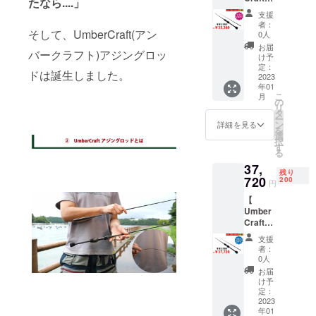
たなら....」
ジング
定価
支援
ロッ
47150
者：
ド 】
そして、UmberCraft(アン
円
0人
特価
1セッ
お届
バークラフト)アジングロッ
25%OF
ト ※国
け予
F →
内配
定：
ドは誕生しました。
35360
2023
送、送
年01
円
料込み
こ
月
100名様
の価格
の
リ
配送内
となっ
タ
ー
容
ており
ン
詳細を見る
を
Umber
ます。
選
択
Craftア
す
る
ジング
37,
ロッ
残り
ド 1
720
200
円
本 ※
【
一般販
Umber
売予定
Craftア
価格
ジング
定価
支援
ロッ
47150
者：
ド 】
円
0人
特価
1セッ
お届
20%OF
ト ※国
け予
F →
内配
定：
37720
2023
送、送
年01
料込み