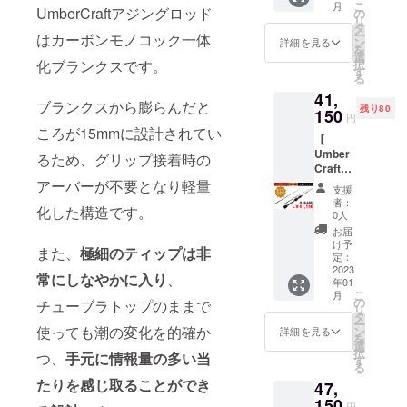
こ
月
円
UmberCraftアジングロッド
の価格
の
リ
200名様
となっ
タ
ー
はカーボンモノコック一体
配送内
ており
ン
詳細を見る
を
容
ます。
選
択
化ブランクスです。
Umber
す
る
Craftア
41,
ジング
ブランクスから膨らんだと
残り80
ロッ
150
円
ド 1
ころが15mmに設計されてい
【
本 ※
Umber
一般販
るため、グリップ接着時の
Craftア
売予定
ジング
アーバーが不要となり軽量
価格
支援
ロッド&
定価
者：
化した構造です。
予備ブ
47150
0人
ランク
円
お届
ス 】
1セッ
け予
また、
極細のティップは非
特価
ト ※国
定：
31%OF
2023
内配
常にしなやかに入り
、
年01
F →
送、送
こ
月
41150
料込み
の
チューブラトップのままで
リ
円
の価格
タ
ー
80名様
となっ
使っても潮の変化を的確か
ン
詳細を見る
を
配送内
ており
選
択
つ、
手元に情報量の多い当
容
ます。
す
る
Umber
たりを感じ取ることができ
47,
Craftア
ジング
150
円