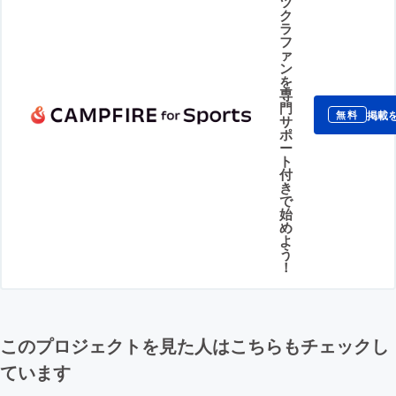
ツ
ク
ラ
フ
ァ
ン
を
専
門
掲載
無料
サ
ポ
ー
ト
付
き
で
始
め
よ
う
！
このプロジェクトを見た人はこちらもチェックし
ています