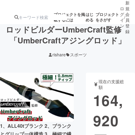
新
ロ
規
グ
会
プロジェクトを掲
はじ
プロジェクト
/
載するには
める
をさがす
イ
員
ン
登
ロッドビルダーUmberCraft監修
録
「UmberCraftアジングロッド」
人気のプロ
注目のリ
注目の新着プロ
募集終了が近いプ
もうすぐ公開
rishare
スポーツ
ジェクト
ターン
ジェクト
ロジェクト
されます
アート・写真
音楽
現在の支援総
額
164,
テクノロジー・ガジェット
ゲーム・サ
920
映像・映画
書籍・雑誌
1、ALL40tブランク 2、ブランク
ビジネス・起業
チャレンジ
とグリップ一体構造 3、極細で繊