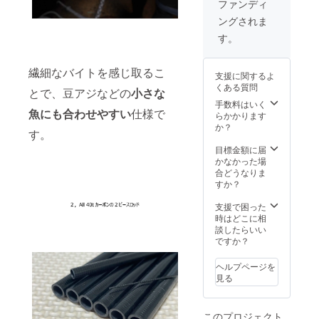
ファンディ
の価格
ングされま
となっ
ており
す。
ます。
繊細なバイトを感じ取るこ
支援に関するよ
くある質問
とで、豆アジなどの
小さな
手数料はいく
魚にも合わせやすい
仕様で
らかかります
か？
す。
目標金額に届
かなかった場
合どうなりま
すか？
支援で困った
時はどこに相
談したらいい
ですか？
ヘルプページを
見る
このプロジェクト