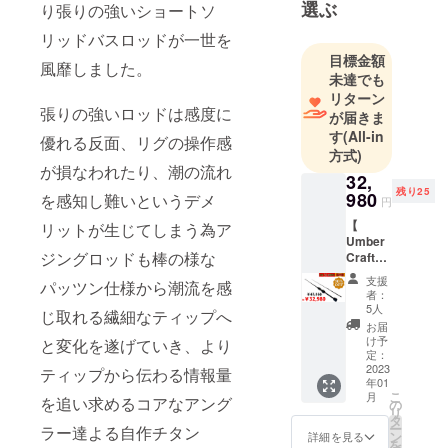
り、今年で
選ぶ
り張りの強いショートソ
創業8年目に
リッドバスロッドが一世を
なります。
目標金額
風靡しました。
未達でも
まだ日本市
リターン
場に出回っ
張りの強いロッドは感度に
が届きま
ていないよ
す
(All-in
優れる反面、リグの操作感
方式)
うな魅力的
が損なわれたり、潮の流れ
な商品をお
32,
残り25
980
を感知し難いというデメ
届けするた
円
めに、お客
【
リットが生じてしまう為ア
Umber
様への海外
ジングロッドも棒の様な
Craftア
製品ブラン
ジング
支援
パッツン仕様から潮流を感
ディング、
ロッ
者：
ド 】
マーケティ
5人
じ取れる繊細なティップへ
特価
お届
ング、販売
30%OF
け予
と変化を遂げていき、より
を積極的に
F →
定：
32980
2023
ティップから伝わる情報量
行っていま
年01
円
こ
す。
月
30名様
を追い求めるコアなアング
の
リ
配送内
タ
ー
ラー達よる自作チタン
容
ン
詳細を見る
また、自社
を