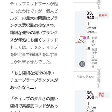
Umber
選
ティップロッドブームが起
択
開発の製品
Craftア
す
る
ジング
を日本市場
こったわけですが、個人ビ
33,
ロッ
で展開して
残り50
ド 1
940
ルダーの
最大の問題はブラ
円
新たな顧客
本 ※
【
一般販
ンクス選択肢の少なさで、
のニーズに
Umber
売予定
お応えする
Craftア
繊細な先径の細いブランク
価格
ジング
定価
ために日々
支援
スが何処にも無く
ソリッド
ロッ
47150
者：
新たな製品
ド 】
円 1
0人
もしくは、チタンティップ
開発や企画
特価
セット
お届
28%OF
※国内配
け予
をしていま
を継ぐ事で繊細さを出す事
F →
送、送
定：
す。
33940
2023
料込み
しか出来ませんでした。
年01
円
の価格
こ
月
50名様
となっ
の
リ
配送内
「もし繊細な先径の細い
ており
タ
ー
容
ます。
ン
詳細を見る
を
チューブラーブランクスが
Umber
選
択
Craftア
す
る
あったなら....」
ジング
35,
ロッ
残り
ド 1
360
100
円
「ティップのダルさの無い
本 ※
【
一般販
繊細で高感度ロッドがあっ
Umber
売予定
Craftア
価格