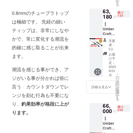
Umber
73980
す
る
Craftア
円
63,
ジング
1セッ
0.8mmのチューブラトップ
残り
ロッ
180
ト ※ガ
120
円
ド 2
イド付
は極細です。 先経の細い
【
本 ※
き予備
Umber
ティップは、非常にしなや
一般販
ブラン
Craftア
売予定
クスに
かで、常に変化する潮流を
ジング
価格
は、ガ
支援
ロッ
定価
イド6
者：
的確に感じ取ることが出来
ド 】
94300
点、ス
0人
特価
円
レッド
お届
ます。
33%OF
1セッ
が巻か
け予
F →
ト ※国
定：
れコー
63180
2023
内配
ティン
潮流を感じる事ができ、ア
年01
送、送
グされ
こ
月
円
料込み
ジがいる事が分かれば俗に
の
た状態
リ
120名様
の価格
タ
で届き
ー
言う カウントダウンでレ
配送内
となっ
ン
ます。
詳細を見る
を
容
ており
選
※国内配
択
ンジを刻む行為も不要にな
Umber
ます。
す
送、送
る
Craftア
料込み
り、
釣果効率が格段に上が
66,
ジング
の価格
残り
ロッ
000
200
となっ
ります。
円
ド 2
ており
【
本 ※
ます。
Umber
一般販
Craftア
売予定
ジング