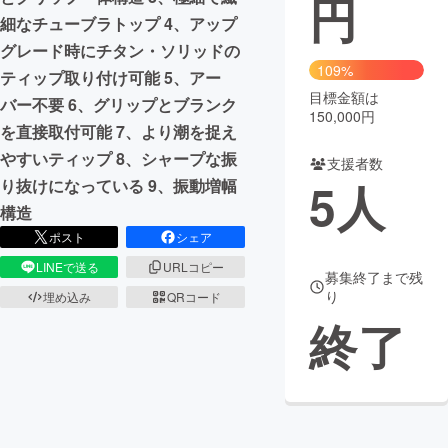
円
細なチューブラトップ 4、アップ
まちづくり・地域活性化
グレード時にチタン・ソリッドの
109%
ティップ取り付け可能 5、アー
目標金額は
CAMPFIRE for Social Good
CAMPFIRE Creation
バー不要 6、グリップとブランク
150,000円
CAMPFIREふるさと納税
machi-ya
コミュニティ
を直接取付可能 7、より潮を捉え
やすいティップ 8、シャープな振
支援者数
5
人
り抜けになっている 9、振動増幅
構造
ポスト
シェア
LINEで送る
URLコピー
募集終了まで残
り
埋め込み
QRコード
終了