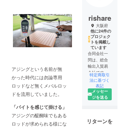
rishare
大阪府
他に24件の
プロジェク
トを掲載し
ています
合同会社一
閃は、総合
輸出入貿易
アジングという名前が無
会社です。
特定商取引
かった時代には勿論専用
法に基づく
香港、アメ
ロッドなど無くメバルロッ
表記
メッセー
リカ、ドイ
ドを流用していました。
ジを送る
ツ、イタリ
ア、イギリ
「バイトを感じて掛ける」
スの5か国と
アジングの醍醐味でもある
主に貿易取
リターンを
引をしてお
ロッドが求められる様にな