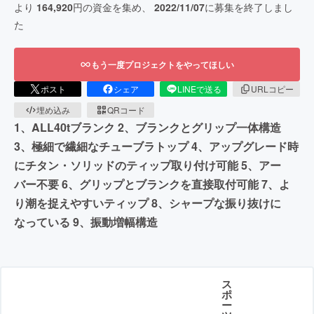
より
164,920
円の資金を集め、
2022/11/07
に募集を終了しまし
た
もう一度プロジェクトをやってほしい
ポスト
シェア
LINEで送る
URLコピー
埋め込み
QRコード
1、ALL40tブランク 2、ブランクとグリップ一体構造
3、極細で繊細なチューブラトップ 4、アップグレード時
にチタン・ソリッドのティップ取り付け可能 5、アー
バー不要 6、グリップとブランクを直接取付可能 7、よ
り潮を捉えやすいティップ 8、シャープな振り抜けに
なっている 9、振動増幅構造
ス
ポ
ー