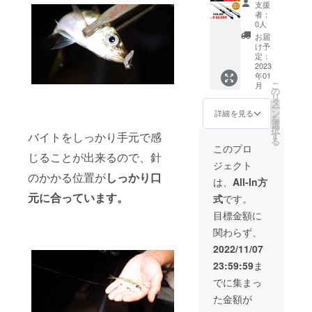
価格
支援
ロッ
定価
者：
ド 】
94300
0人
特価
円
お届
30%OF
1セッ
け予
F →
ト ※国
定：
66000
2023
内配
年01
送、送
こ
月
円
料込み
の
リ
200名様
の価格
タ
ー
配送内
となっ
ン
詳細を見る
を
容
ており
選
択
Umber
ます。
バイトをしっかり手元で感
す
る
Craftア
このプロ
じることが出来るので、針
ジング
ジェクト
ロッ
のかかる位置が
しっかり口
ド 2
は、
All-In方
本 ※
元に合っています。
式
です。
一般販
売予定
目標金額に
価格
関わらず、
定価
94300
2022/11/07
円
23:59:59
ま
1セッ
ト ※国
でに集まっ
内配
た金額が
送、送
料込み