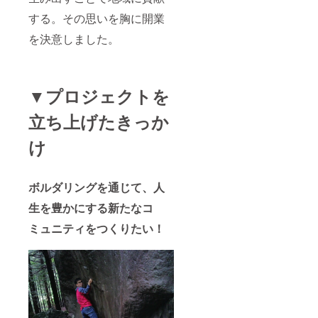
をリ
ターン
する。その思いを胸に開業
とさせ
を決意しました。
ていた
だきま
す。 ※
リター
ンの店
▼プロジェクトを
舗受け
取りに
立ち上げたきっか
ご協力
くださ
い。 ※
け
リター
ンの郵
送を希
ボルダリングを通じて、人
望され
る方
生を豊かにする新たなコ
は、必
ず備考
ミュニティをつくりたい！
欄にお
名前、
郵便番
号、住
所をご
記入く
ださ
い。