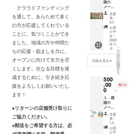
謝の
ただき
リター
ず備考
メール
クラウドファンディング
ます。
ンの郵
欄にお
２．現
※レンタ
送を希
名前、
支援
を通して、あらためて多く
代こけ
ル商品
望され
郵便番
者：
し作家
は無料
る方
0人
号、住
の方が応援してくれている
大野雄
で貸し
は、必
所をご
お届
哉さん
出しま
ず備考
け予
記入く
ことに、気づくことができ
に作っ
す。 ※
定：
欄にお
ださ
ていた
2022
貸切利
名前、
ました。地域の方や仲間た
い。
年11
だいた
用する
郵便番
こ
月
大きな
ちの応援・励ましを力に、
日程
の
号、住
リ
こけし
は、あ
タ
所をご
ー
オープンに向けて全力を尽
(高さ約
らかじ
ン
記入く
詳細を見る
を
50cm)
め早め
選
ださ
択
くします。次なる目標を達
の胸に
にご連
す
い。
る
個人
絡くだ
成するために、引き続き応
500
名、団
さい。
体名、
,00
３．オ
援をよろしくお願いいたし
残り2
企業名
リジナ
0
円
を記入
ルTシャ
ます！
し、
１．感
ツ1枚
Boulder
謝の
ロゴプ
※リターンの店舗受け取りに
ing
メール
リント
Spot
２．10
面：フ
支援
ご協力ください。
Landm
年フ
ロント
者：
arkが営
リーパ
orバッ
1人
※郵送をご希望する方は、必
業する
ス 当施
ク 色：
お届
限り店
設を10
白、ネ
け予
ず備考欄に名前、郵便番