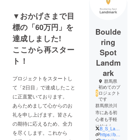
▼おかげさまで目
標の「60万円」を
Boulde
達成しました!
ring
ここから再スター
Spot
ト！
Landm
ark
プロジェクトをスタートし
群馬県
て「2日目」で達成したこと
初めてのプ
ロジェクト
に正直驚いております。
です
あらためまして心からのお
群馬県渋川
市にある初
礼を申し上げます。皆さん
心者も手軽
の期待に応えるため、全力
に始められ
B_S_Landmark
を尽くします。これから
るアット
https://boulderingspot-landmark.com/
ホームなボ