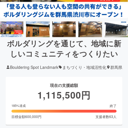
ボルダリングを通じて、地域に新
しいコミュニティをつくりたい
Bouldering Spot Landmark
まちづくり・地域活性化
群馬県
現在の支援総額
1,115,500
円
終了
185
%達成
目標金額
600,000
円
支援者数
63
人