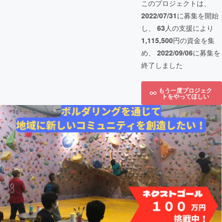
このプロジェクトは、
2022/07/31
に募集を開始
し、
63
人の支援により
1,115,500
円の資金を集
め、
2022/09/06
に募集を
終了しました
もう一度プロジェク
トをやってほしい