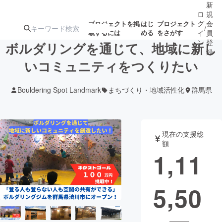
新
ロ
規
グ
会
プロジェクトを掲
はじ
プロジェクト
/
載するには
める
をさがす
イ
員
ン
登
ボルダリングを通じて、地域に新し
録
いコミュニティをつくりたい
人気のプロ
注目のリ
注目の新着プロ
募集終了が近いプ
もうすぐ公開
Bouldering Spot Landmark
まちづくり・地域活性化
群馬県
ジェクト
ターン
ジェクト
ロジェクト
されます
アート・写真
音楽
現在の支援総
額
1,11
テクノロジー・ガジェット
ゲーム・サ
5,50
映像・映画
書籍・雑誌
ビジネス・起業
チャレンジ