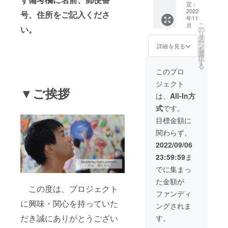
内に展
年間利
イ
定：
示せて
用でき
2022
ビー、
号、住所をご記入くださ
年11
いただ
るフ
グレー
こ
月
きま
リーパ
い。
をリ
の
リ
す。
ス ※２
ターン
タ
ー
※Bould
０２３
とさせ
ン
詳細を見る
を
ering
年３月
ていた
選
択
Spot
３１日
だきま
す
る
Landm
までに
す。 ※
このプロ
arkのコ
ご来店
リター
ジェクト
ンセプ
くださ
ンの店
▼ご挨拶
トや店
い。 ※
舗受け
は、
All-In方
内展示
レンタ
取りに
式
です。
にふさ
ル料金
ご協力
わしく
は別途
くださ
目標金額に
ない個
かかり
い。 ※
関わらず、
人、団
ます。
リター
体名、
３．オ
ンの郵
2022/09/06
企業名
リジナ
送を希
23:59:59
ま
の場合
ルス
望され
は、名
テッ
る方
でに集まっ
前の変
カー１
は、必
た金額が
更もし
枚 ４．
ず備考
この度は、プロジェクト
くは支
オリジ
欄にお
ファンディ
援をお
ナルT
名前、
に興味・関心を持っていた
ングされま
断りさ
シャツ
郵便番
せてい
１枚 ロ
号、住
だき誠にありがとうござい
す。
ただき
ゴプリ
所をご