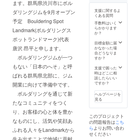
ます。
ント
ます。群馬県渋川市にボル
記入く
ご了承
面：フ
ださ
支援に関するよ
ダリングジムを9月オープン
をお願
ロント
い。
くある質問
いいた
orバッ
予定 Bouldering Spot
しま
ク 色：
手数料はいく
す。 ※
白、ネ
らかかります
Landmark(ボルダリングス
こけし
イ
か？
の形は
ビー、
ポットランドマーク)代表
ランダ
グレー
目標金額に届
ムにな
５．現
唐沢 昂平と申します。
かなかった場
りま
代こけ
合どうなりま
ボルダリングジムが一つ
す。 ※
し作家
すか？
支援
大野雄
もない「日本のへそ」と呼
時、必
哉さん
支援で困った
ず備考
に作っ
時はどこに相
ばれる群馬県北部に、ジム
欄に大
ていた
談したらいい
きなこ
だい
ですか？
開業に向けて準備中です。
けしの
た、手
胸に記
のひら
ボルダリングを通じて新
ヘルプページを
入する
サイズ
見る
たなコミュニティをつく
個人
のラン
名、団
ドマー
り、お客様の心と体を豊か
体名、
クオリ
このプロジェクト
企業名
ジナル
なものにし、活気や笑顔あ
の問題報告は
こち
をご記
こけし
入くだ
(高
ら
よりお問い合わ
ふれる人々をLandmarkから
さい。
10cm)
せください
です。
生み出すことで地域に貢献