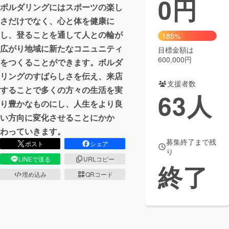
0
円
ボルダリングにはスポーツの楽し
まちづくり・地域活性化
さだけでなく、心と体を健康に
し、登ることを通して人との輪が
185%
広がり地域に新たなコニュニティ
目標金額は
CAMPFIRE for Social Good
CAMPFIRE Creation
600,000円
をつくることができます。ボルダ
CAMPFIREふるさと納税
machi-ya
コミュニティ
リングのすばらしさを伝え、来店
支援者数
することで多くの方々の生活を実
63
人
り豊かなものにし、人生をより良
い方向に変化させることにかか
わっていきます。
募集終了まで残
ポスト
シェア
り
LINEで送る
URLコピー
終了
埋め込み
QRコード