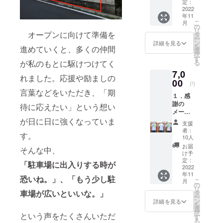
リター
定：
2022
ンの郵
年11
送を希
こ
月
望され
の
リ
オープンに向けて準備を
る方
タ
ー
は、必
ン
詳細を見る
を
進めていくと、多くの仲間
ず備考
選
択
欄にお
す
が私のもとに駆けつけてく
る
名前、
7,0
郵便番
れました。応援や励ましの
00
号、住
円
所をご
言葉などをいただき、「期
１．感
記入く
謝の
待に応えたい」という想い
ださ
メール
い。
２．オ
が日に日に強くなっていま
支援
リジナ
者：
す。
ルTシャ
10人
ツ1枚
お届
そんな中、
ロゴプ
け予
リント
定：
「駐車場に出入りする時が
面：フ
2022
年11
ロント
恐いね。」、「もう少し駐
こ
月
orバッ
の
リ
ク 色：
車場が広いといいな。」
タ
ー
白、ネ
ン
詳細を見る
を
イ
選
択
という声をたくさんいただ
ビー、
す
る