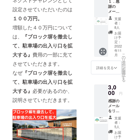
ネクストチャレンジとして
１．感
謝の
設定させていただいたのは
メール
２．
１００万円。
支援
Boulder
者：
ing
増額した４０万円について
8人
Spot
お届
は、
『ブロック塀を撤去し
Landm
け予
arkオリ
定：
て、駐車場の出入り口を拡
ジナル
2022
年11
ステッ
大する』
費用の一部に充て
こ
月
カー
の
リ
【横9㎝
タ
させていただきます。
ー
×縦3
ン
詳細を見る
を
㎝】×1
なぜ
『ブロック塀を撤去し
選
択
枚 をリ
す
る
て、駐車場の出入り口を拡
ターン
3,0
とさせ
大する』
必要があるのか、
ていた
00
円
だきま
説明させていただきます。
感謝の
す。 ※
メール
リター
をリ
ンの店
ターン
舗受け
支援
とさせ
取りに
者：
ていた
ご協力
5人
だきま
くださ
お届
す。
い。 ※
け予