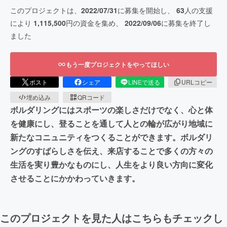
このプロジェクトは、
2022/07/31
に募集を開始し、
63
人の支援
により
1,115,500
円の資金を集め、
2022/09/06
に募集を終了し
ました
もう一度プロジェクトをやってほしい
ポスト
シェア
LINEで送る
URLコピー
埋め込み
QRコード
ボルダリングにはスポーツの楽しさだけでなく、心と体
を健康にし、登ることを通して人との輪が広がり地域に
新たなコニュニティをつくることができます。ボルダリ
ングのすばらしさを伝え、来店することで多くの方々の
生活を実り豊かなものにし、人生をより良い方向に変化
させることにかかわっていきます。
このプロジェクトを見た人はこちらもチェックし