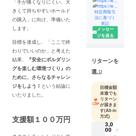
https://www.instagram.com/bouldering_spot_landmark/
「手が痛くなりにくい、大
https://www.facebook.com/BoulderingSpot.Landmark
ルダリング
きくて持ちやすいホールド
特定商取引
ジムです。
法に基づく
の購入」に向け、準備いた
登る人も登
表記
らない人も
します。
メッセー
空間の共遊
ジを送る
（共有）が
目標を達成し、「ここで終
できるジム
わりでいいのか」と考えた
をコンセプ
結果、
『安全にボルダリン
トにしてい
リターンを
ます。
グを楽しむ環境づくり』の
選ぶ
９月オープ
ために、さらなるチャレン
ン目指して
ジをしよう！
という結論に
開業準備
目標金額
未達でも
中！
いたりました。
リターン
が届きま
す
(All-in
方式)
支援額１００万円
3,0
00
円