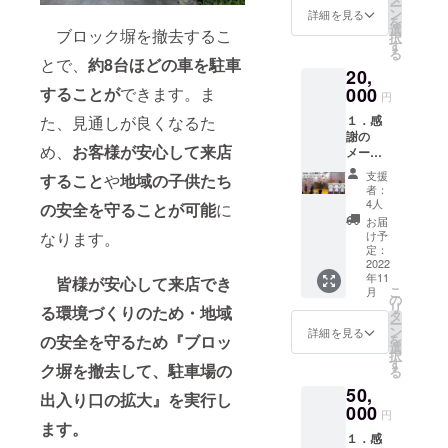
ー
ゴプリ
1100円
ン
詳細を見る
を
ント
をいた
選
ブロック塀を撤去するこ
択
面：フ
だきま
す
る
ロント
す。 ※
とで、
約8台ほどの車を駐車
20,
orバッ
レンタ
ク 色：
することが
できます。ま
000
ル商品
円
白、ネ
は無料
た、見通しが良くなるた
１．感
イ
で貸し
謝の
ビー、
出しま
め、
お客様が安心して来店
メール
グレー
す。 を
２．
４．ラ
リター
支援
すること
や
地域の子供たち
10：00
ンド
ンとさ
者：
～12：
マーク
せてい
4人
の安全を守ることが可能
に
30まで
オリジ
ただき
お届
完全貸
ナルこ
なります。
ます。
け予
切(支援
けし を
定：
※リター
者含め
2022
リター
ンの店
年11
10名ま
皆様が安心して来店でき
ンとさ
舗受け
こ
月
で) ※有
せてい
の
取りに
リ
る環境づくりのため・地域
効期
ただき
タ
ご協力
ー
限：２
ます。
ン
くださ
詳細を見る
の安全を守るため
『ブロッ
を
０２３
※リター
選
い。 ※
択
年３月
ンの店
す
リター
ク塀を撤去して、駐車場の
る
３１日
舗受け
ンの郵
50,
※別途初
取りに
送を希
出入り口の拡大』を実行し
回登録
000
ご協力
望され
円
料1100
ます。
くださ
る方
１．感
円をい
い。 ※
は、必