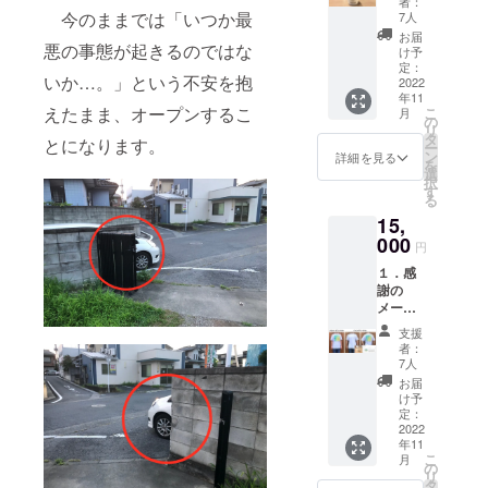
い。
者：
し作家
舗受け
今のままでは「いつか最
7人
大野雄
取りに
お届
悪の事態が起きるのではな
哉さん
ご協力
け予
に作っ
くださ
定：
いか…。」という不安を抱
ていた
2022
い。 ※
年11
だい
リター
えたまま、オープンするこ
こ
月
た、手
ンの郵
の
リ
のひら
送を希
タ
とになります。
ー
サイズ
望され
ン
詳細を見る
を
のラン
る方
選
択
ドマー
は、必
す
る
クオリ
ず備考
15,
ジナル
欄にお
こけし
000
名前、
円
(高
郵便番
１．感
10cm)
号、住
謝の
です。
所をご
メール
３．施
記入く
２．オ
設一日
ださ
支援
リジナ
利用券
い。
者：
ルス
※有効期
7人
テッ
限：２
お届
カー１
０２３
け予
枚 ３．
年３月
定：
オリジ
2022
３１日
年11
ナルT
※別途初
こ
月
シャツ
回登録
の
リ
１枚 ロ
料が
タ