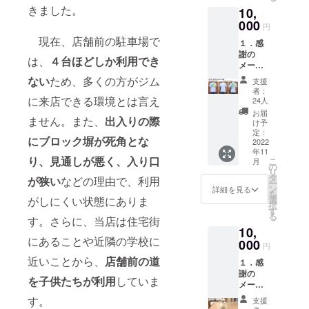
グレー
きました。
10,
をリ
ターン
000
円
とさせ
現在、店舗前の駐車場で
１．感
ていた
謝の
だきま
は、
４台ほどしか利用でき
メール
す。 ※
２．オ
リター
ない
ため、多くの方がジム
支援
リジナ
ンの店
者：
ルTシャ
に来店できる環境とは言え
舗受け
24人
ツ2枚
取りに
お届
ません。また、
出入りの際
ロゴプ
ご協力
け予
リント
くださ
定：
にブロック塀が死角とな
面：フ
2022
い。 ※
年11
ロント
リター
り、見通しが悪く、入り口
こ
月
orバッ
ンの郵
の
リ
ク 色：
送を希
タ
が狭い
などの理由で、利用
ー
白、ネ
望され
ン
詳細を見る
を
イ
る方
がしにくい状態にありま
選
択
ビー、
は、必
す
る
す。さらに、当店は住宅街
グレー
ず備考
10,
をリ
欄にお
にあることや近隣の学校に
ターン
000
名前、
円
とさせ
郵便番
近いことから、
店舗前の道
１．感
ていた
号、住
謝の
だきま
所をご
を子供たちが利用
していま
メール
す。 ※
記入く
２．現
リター
ださ
す。
支援
代こけ
ンの店