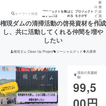
新
ロ
規
グ
会
プロジェクトを掲
はじ
プロジェクト
/
載するには
める
をさがす
イ
員
ン
登
権現ダムの清掃活動の啓発資材を作成
録
し、共に活動してくれる仲間を増や
したい
人気のプロ
注目のリ
注目の新着プロ
募集終了が近いプ
もうすぐ公開
ジェクト
ターン
ジェクト
ロジェクト
されます
権現ダム Clean Up Project
ソーシャルグッド
兵庫県
アート・写真
音楽
現在の支援総
テクノロジー・ガジェット
ゲーム・サ
額
99,5
映像・映画
書籍・雑誌
00
円
ビジネス・起業
チャレンジ