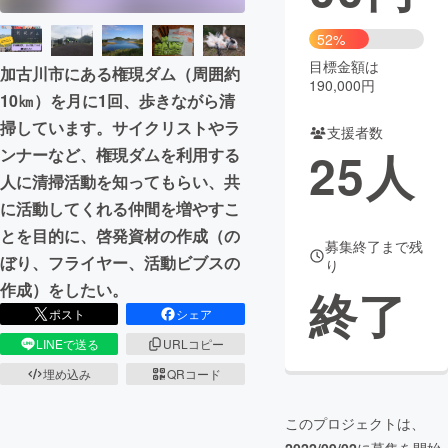
まちづくり・地域活性化
52%
目標金額は
加古川市にある権現ダム（周囲約
190,000円
10㎞）を月に1回、歩きながら清
CAMPFIRE for Social Good
CAMPFIRE Creation
掃しています。サイクリストやラ
CAMPFIREふるさと納税
machi-ya
コミュニティ
支援者数
25
人
ンナーなど、権現ダムを利用する
人に清掃活動を知ってもらい、共
に活動してくれる仲間を増やすこ
とを目的に、啓発資材の作成（の
募集終了まで残
ぼり、フライヤー、活動ビブスの
り
作成）をしたい。
終了
ポスト
シェア
LINEで送る
URLコピー
埋め込み
QRコード
このプロジェクトは、