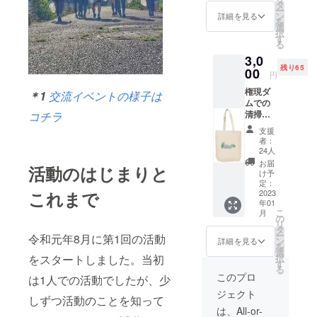
けしま
タ
市のアダプ
ー
す。ま
ン
詳細を見る
を
トプログラ
た、ご
選
択
支援へ
ム制度を活
す
る
のお礼
用し、保険
3,0
メール
による活動
残り65
を送信
00
円
いたし
中の怪我の
権現ダ
ます。
＊1
交流イベントの様子は
補償に対
ムでの
デザイ
清掃活
コチラ
応。また活
ンは、
動をイ
高校2年
動資材（軍
支援
メージ
生のイ
者：
手、火ばさ
したオ
ラスト
24人
リジナ
レー
み、ゴミ
お届
活動のはじまりと
ルデザ
ター
け予
袋）につい
イン
Otohan
定：
ては支給を
これまで
トート
2023
eさん。
年01
バッグ
Otohan
受けていま
こ
月
をお届
eさんの
の
リ
す。
けしま
デザイ
タ
ー
令和元年8月に第1回の活動
す。ま
ンカレ
ン
詳細を見る
を
た、ご
ンダー
選
をスタートしました。当初
択
支援へ
が無料
す
る
のお礼
で毎月
このプロ
は1人での活動でしたが、少
メール
届く
ジェクト
を送信
LINE公
しずつ活動のことを知って
いたし
式アカ
は、All-or-