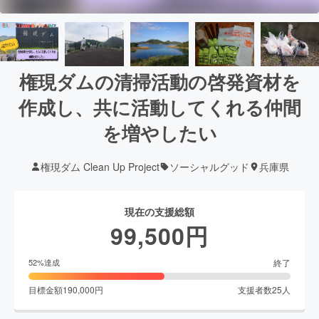
権現ダムの清掃活動の啓発資材を
作成し、共に活動してくれる仲間
を増やしたい
権現ダム Clean Up Project
ソーシャルグッド
兵庫県
現在の支援総額
99,500
円
終了
52
%達成
目標金額
190,000
円
支援者数
25
人