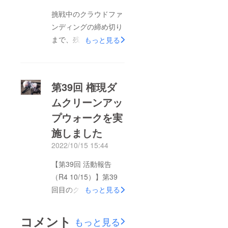
べての皆さまに感謝申
挑戦中のクラウドファ
し上げます。今回のク
ンディングの締め切り
ラウドファンディング
まで、残り7日となり
もっと見る
への挑戦は、啓発資材
ましたここまで23名の
の整備が目的ではあり
皆さまにご支援をいた
ましたが、挑戦したこ
だいていますただ、目
第39回 権現ダ
と自体で、この活動の
標金額達成までには、
ことを多くの皆さまに
ムクリーンアッ
またまだご支援が必要
知っていただくことが
プウォークを実
な状況です少しずつ活
出来ました。このこと
動メンバーが増えてく
施しました
は、目標達成とは別で
るなか、活動ビブスを
2022/10/15 15:44
大きな意義があったと
追加したり、さらに仲
感じています。これか
【第39回 活動報告
間を募るためにフライ
らも月1回の活動では
（R4 10/15）】第39
ヤーの作成を予定して
ありますが、仲間と一
回目のクリーンアップ
もっと見る
います活動の輪が拡
緒に清掃活動を続けて
ウォークは、ひんやり
がっていくことで、権
いきたいと思います。
とした空気が心地よ
現ダムの湖面利用な
コメント
もっと見る
本当にありがとうござ
く、秋晴れのなか4名