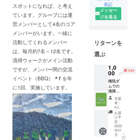
表記
スポットになれば、と考え
ポット（釣
メッセー
り、サイク
ています。グループには運
ジを送る
リング、ラ
営メンバーとして4名のコア
ンニング、
メンバーがいます。一緒に
ウォーキン
グ）として
活動してくれるメンバー
リターンを
活用される
は、毎月約7名～12名です。
選ぶ
ことを夢見
清掃ウォークがメイン活動
て清掃活動
1,0
を開始。
ですが、メンバー間の交流
残り20
00
円
当初は1人で
イベント（BBQ）
＊1
を年
の活動でし
権現ダ
ムでの
に1回、実施しています。
たが、一緒
清掃活
に活動して
動をイ
支援
メージ
くれる仲間
者：
したオ
4人
が少しずつ
リジナ
お届
増えていま
ルデザ
け予
インポ
定：
す。
スト
2023
清掃活動
年01
カード
こ
月
は、加古川
をお届
の
リ