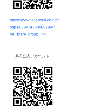
https://www.facebook.com/gr
oups/669474760669294/?
ref=share_group_link
LINE公式アカウント