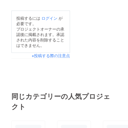
ど、賑わいづくりにも
いました。権現ダム
で活動しましたスター
つながっていけばいい
CleanUpProject代表
ト直後、山の頂上に太
な、と考えていますぜ
投稿するには
ログイン
が
笠井俊吾
陽がかかり、ダイヤモ
ひ、皆さまのご支援を
必要です。
ンド富士のような景色
プロジェクトオーナーの承
よろしくお願いいたし
認後に掲載されます。承認
もみることが出来まし
ます
された内容を削除すること
た今月の活動では珍
はできません。
客？カマキリとの遭遇
※投稿する際の注意点
率が高かったですさ
て、今月のごみの状況
はいつもの吸い殻、空
き缶が多くありました
途中、同じ種類のペッ
トボトルがたくさん
同じカテゴリーの人気プロジェ
入ったごみ袋が3つ
クト
フェンスの向こう側の
ため回収はなりません
でしたが、業者さんな