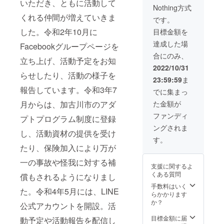
ます。
いただき、ともに活動して
ウント
Nothing方式
デザイ
はコチ
くれる仲間が増えていきま
ンは、
ラ↓↓
です。
高校2年
「Otoh
した。令和2年10月に
目標金額を
生のイ
aneのス
ラスト
ケッチ
達成した場
Facebookグループページを
レー
ブッ
合にのみ、
ター
ク」
立ち上げ、活動予定をお知
Otohan
https://li
2022/10/31
eさん。
ff.line.m
らせしたり、活動の様子を
23:59:59
ま
Otohan
e/16452
報告しています。令和3年7
eさんの
78921-
でに集まっ
デザイ
kWRPP
月からは、加古川市のアダ
た金額が
ンカレ
32q/?
ンダー
accoun
ファンディ
プトプログラム制度に登録
が無料
tId=857
ングされま
で毎月
tgrid
し、活動資材の提供を受け
届く
す。
LINE公
たり、保険加入により万が
式アカ
ウント
一の事故や怪我に対する補
支援に関するよ
はコチ
くある質問
償もされるようになりまし
ラ↓↓
「Otoh
手数料はいく
た。令和4年5月には、LINE
aneのス
らかかります
ケッチ
か？
公式アカウントを開設。活
ブッ
ク」
目標金額に届
動予定や活動報告を配信し