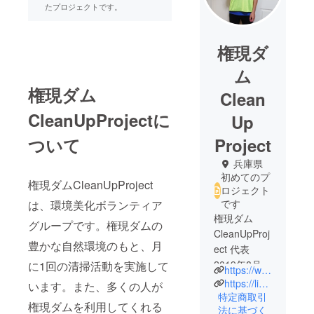
たプロジェクトです。
権現ダ
ム
権現ダム
Clean
CleanUpProjectに
Up
ついて
Project
兵庫県
初めてのプ
権現ダムCleanUpProject
ロジェクト
です
は、環境美化ボランティア
権現ダム
グループです。権現ダムの
CleanUpProj
豊かな自然環境のもと、月
ect 代表
2019年8月、
に1回の清掃活動を実施して
https://www.facebook.com/groups/669474760669294/?ref=share_group_link
権現ダムが
https://liff.line.me/1645278921-kWRPP32q/?accountId=185wryvj
います。また、多くの人が
さまざまな
特定商取引
権現ダムを利用してくれる
法に基づく
レジャース