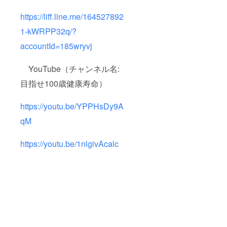
https://liff.line.me/164527892
1-kWRPP32q/?
accountId=185wryvj
YouTube（チャンネル名:
目指せ100歳健康寿命）
https://youtu.be/YPPHsDy9A
qM
https://youtu.be/1nlgivAcalc