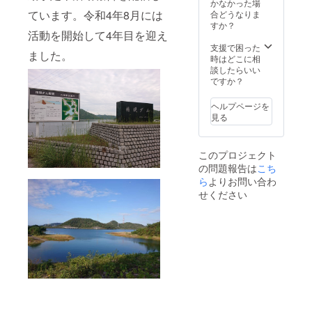
https://li
かなかった場
ff.line.m
ています。令和4年8月には
合どうなりま
e/16452
すか？
活動を開始して4年目を迎え
78921-
kWRPP
支援で困った
ました。
32q/?
時はどこに相
accoun
談したらいい
tId=857
ですか？
tgrid
ヘルプページを
見る
このプロジェクト
の問題報告は
こち
ら
よりお問い合わ
せください