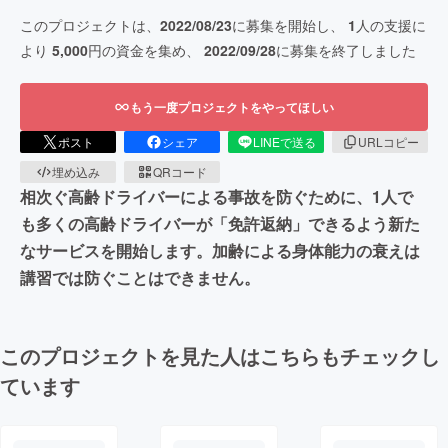
このプロジェクトは、
2022/08/23
に募集を開始し、
1
人の支援に
より
5,000
円の資金を集め、
2022/09/28
に募集を終了しました
もう一度プロジェクトをやってほしい
ポスト
シェア
LINEで送る
URLコピー
埋め込み
QRコード
相次ぐ高齢ドライバーによる事故を防ぐために、1人で
も多くの高齢ドライバーが「免許返納」できるよう新た
なサービスを開始します。加齢による身体能力の衰えは
講習では防ぐことはできません。
このプロジェクトを見た人はこちらもチェックし
ています