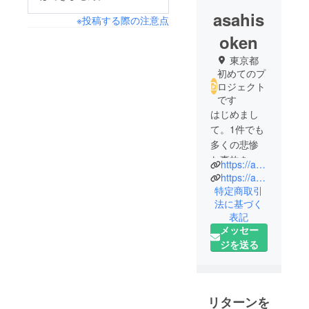
asahis
※投稿する際の注意点
oken
東京都
初めてのプ
ロジェクト
です
はじめまし
て。1件でも
多くの悲惨
な事故を減
https://asahisoken.jp/
らすため
https://asahisoken.jp/paper-driving-school-3/
に、初心
特定商取引
法に基づく
者・ペー
表記
パー・外国
メッセー
人に対して
ジを送る
ドライバー
講習をおこ
なっていま
す。
リターンを