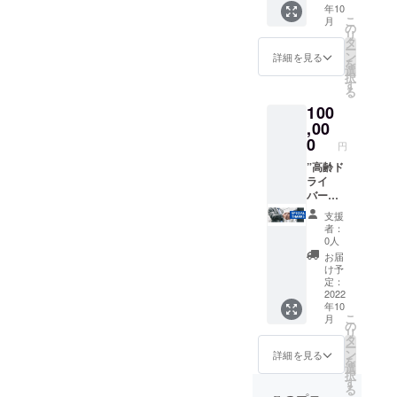
年10
ます。
は、掲
こ
月
（東
載し続
の
リ
京・埼
けま
タ
ー
玉に限
す。
ン
詳細を見る
を
る※一部
【掲載
選
択
地域を
方
す
る
除く）
法】”ク
100
【通常
ラウド
32,000
,00
ファン
円
ディン
0
円
→29,00
グ支援
0円（約
”高齢ド
者様一
10%割
ライ
覧”ペー
引）】
バー運
ジを特
ご本人
転サ
設し、
支援
はもち
ポート
”高齢ド
者：
ろんの
事業”に
ライ
0人
こと、
替わる
バー運
お届
ご家
プロ
転サ
け予
族・ご
ジェク
ポー
定：
友人に
ト名を
2022
ト”の
年10
講習を
一緒に
トップ
こ
月
受けて
考えて
ページ
の
リ
いただ
いただ
に当
タ
ー
くこと
きたい
ページ
ン
詳細を見る
を
も可能
です。
の特設
選
択
です。
趣旨と
バナー
す
る
受講日
異なる
を設置