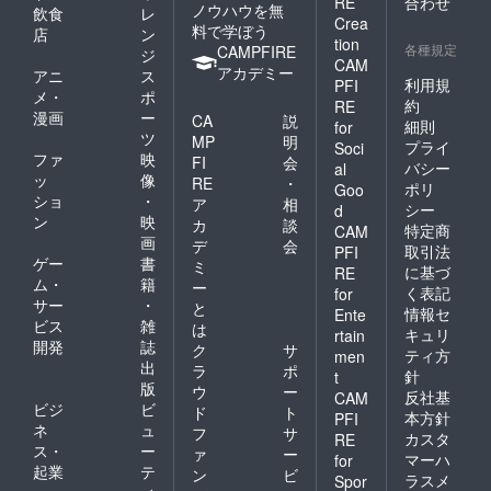
RE
合わせ
ノウハウを無
飲食
レ
Crea
料で学ぼう
店
ン
tion
各種規定
CAMPFIRE
ジ
CAM
アカデミー
アニ
ス
利用規
PFI
メ・
ポ
約
RE
漫画
ー
CA
説
細則
for
ツ
MP
明
プライ
Soci
ファ
映
FI
会
バシー
al
ッ
像
RE
・
ポリ
Goo
ショ
・
ア
相
シー
d
ン
映
カ
談
特定商
CAM
画
デ
会
取引法
PFI
ゲー
書
ミ
に基づ
RE
ム・
籍
ー
く表記
for
サー
・
と
情報セ
Ente
ビス
雑
は
キュリ
rtain
開発
誌
ク
サ
ティ方
men
出
ラ
ポ
針
t
版
ウ
ー
反社基
CAM
ビジ
ビ
ド
ト
本方針
PFI
ネ
ュ
フ
サ
カスタ
RE
ス・
ー
ァ
ー
マーハ
for
起業
テ
ン
ビ
ラスメ
Spor