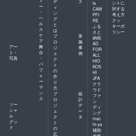
ィ
デ
ス
ントに
ts
ー
ィ
対する
CAM
・
ン
考え方
PFI
ヘ
グ
クッ
RE
ル
と
キーポ
ふる
ス
は
リシー
さと
ケ
プ
実
納税
ア
ロ
施
AD
アー
舞
ジ
事
FOR
ト・
台
ェ
例
ALL
写真
・
ク
HIO
パ
ト
KOS
フ
の
HI
ォ
作
JFA
ー
り
クラ
マ
方
ウド
ン
プ
統
ファ
ス
ロ
計
ン
ソー
ジ
デ
ディ
シャ
ェ
ー
ング
ル
ク
タ
mac
グッ
ト
hi-ya
ド
の
補助
広
金申