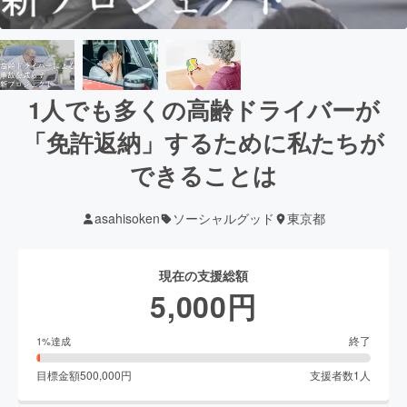
1人でも多くの高齢ドライバーが
「免許返納」するために私たちが
できることは
asahisoken
ソーシャルグッド
東京都
現在の支援総額
5,000
円
終了
1
%達成
目標金額
500,000
円
支援者数
1
人