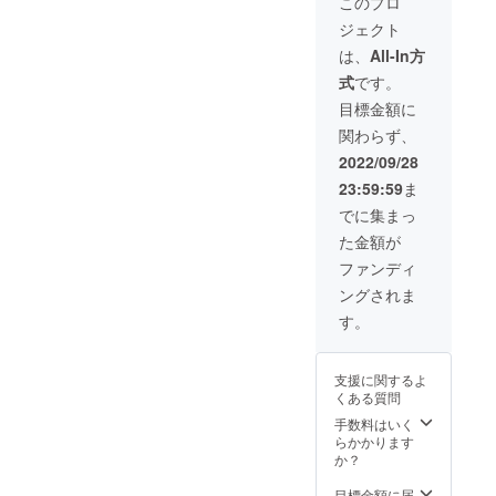
このプロ
はメー
プロ
しま
ジェクト
ル等で
ジェク
す。
やり取
ト名で
https://
は、
All-In方
りして
なけれ
asahiso
式
です。
決めて
ば、ご
ken.jp/p
まいり
相談の
aper-
目標金額に
ます。
上採用
driving-
関わらず、
※詳しく
させて
school-
はこち
いただ
3/ ※ご支
2022/09/28
らをご
く予定
援時、
23:59:59
ま
覧くだ
です。
備考欄
さい。
【ご相
に掲載
でに集まっ
出来る
談方
を希望
た金額が
限りご
法】
される
要望に
メー
方のお
ファンディ
お応え
ル・電
名前・
ングされま
いたし
話・
ご意見
ます
ZOOM
をご記
す。
が、有
・SNS
載くだ
効期限
等でお
さい。
は2022
打ち合
※お名
支援に関するよ
年11月
わせさ
前・ご
くある質問
末まで
せてい
意見内
とさせ
ただき
容に
手数料はいく
ていた
ます。
よって
らかかります
だきま
その際
は掲載
か？
す。
に、プ
をお断
https://
ロジェ
りする
目標金額に届