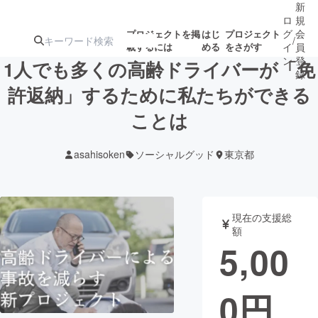
新
ロ
規
グ
会
プロジェクトを掲
はじ
プロジェクト
/
載するには
める
をさがす
イ
員
ン
登
1人でも多くの高齢ドライバーが「免
録
許返納」するために私たちができる
ことは
人気のプロ
注目のリ
注目の新着プロ
募集終了が近いプ
もうすぐ公開
ジェクト
ターン
ジェクト
ロジェクト
されます
asahisoken
ソーシャルグッド
東京都
アート・写真
音楽
現在の支援総
テクノロジー・ガジェット
ゲーム・サ
額
5,00
映像・映画
書籍・雑誌
0
円
ビジネス・起業
チャレンジ