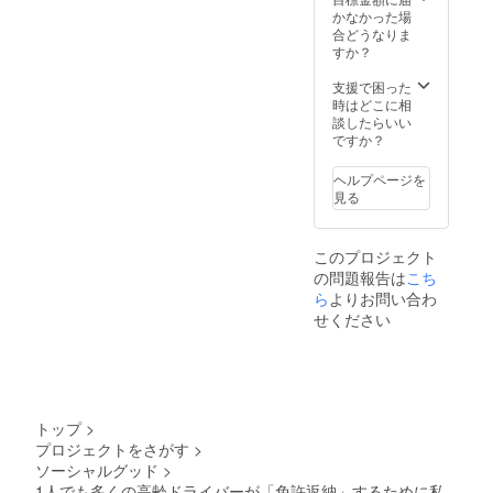
asahiso
クト名
可能性
かなかった場
ken.jp/p
に対す
もござ
合どうなりま
aper-
る想い
います
すか？
driving-
も教え
ので予
school-
てくだ
めご了
支援で困った
3/
さい。
承くだ
時はどこに相
さい。
談したらいい
ですか？
ヘルプページを
見る
このプロジェクト
の問題報告は
こち
ら
よりお問い合わ
せください
トップ
>
プロジェクトをさがす
>
ソーシャルグッド
>
1人でも多くの高齢ドライバーが「免許返納」するために私