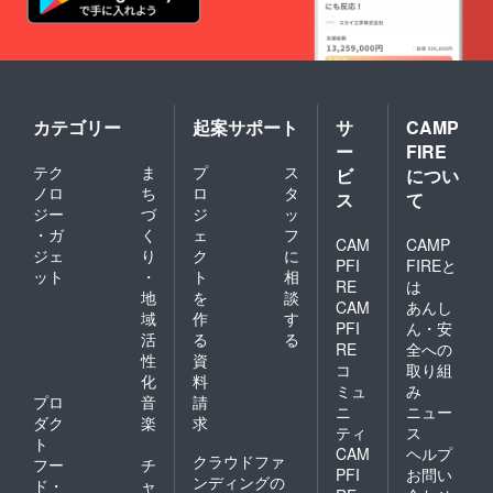
カテゴリー
起案サポート
サ
CAMP
ー
FIRE
テク
ま
プ
ス
ビ
につい
ノロ
ち
ロ
タ
ス
て
ジー
づ
ジ
ッ
・ガ
く
ェ
フ
CAM
CAMP
ジェ
り
ク
に
PFI
FIREと
ット
・
ト
相
RE
は
地
を
談
CAM
あんし
域
作
す
PFI
ん・安
活
る
る
RE
全への
性
資
コ
取り組
化
料
ミュ
み
プロ
音
請
ニ
ニュー
ダク
楽
求
ティ
ス
ト
CAM
ヘルプ
クラウドファ
フー
チ
PFI
お問い
ンディングの
ド・
ャ