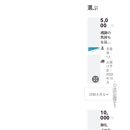
ドライバー
選ぶ
スクール
（ペー
5,0
パー・高齢
00
円
者・外国
人）| 新
感謝の
気持ち
車・中古車
を込め
販売代理店
て御礼
支援
メール
（英語） | 採
者：
をお送
1人
用代行サー
りしま
お届
ビス | 情報発
す。
け予
定：
信サイト運
2022
営
年10
こ
月
の
リ
タ
ー
ン
詳細を見る
を
選
択
す
る
10,
000
円
御礼
メール