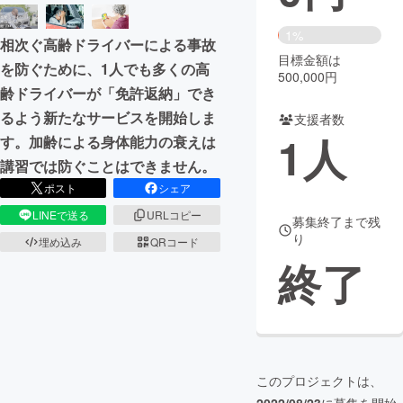
まちづくり・地域活性化
1%
相次ぐ高齢ドライバーによる事故
目標金額は
を防ぐために、1人でも多くの高
500,000円
CAMPFIRE for Social Good
CAMPFIRE Creation
齢ドライバーが「免許返納」でき
CAMPFIREふるさと納税
machi-ya
コミュニティ
るよう新たなサービスを開始しま
支援者数
1
人
す。加齢による身体能力の衰えは
講習では防ぐことはできません。
ポスト
シェア
LINEで送る
URLコピー
募集終了まで残
り
埋め込み
QRコード
終了
このプロジェクトは、