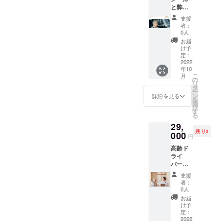
と弊社
ホーム
支援
ページ
者：
にお名
0人
前・ご
お届
意見を
け予
掲載さ
定：
せてい
2022
年10
ただき
こ
月
ます。
の
リ
本名が
タ
ー
難しい
ン
詳細を見る
を
場合は
選
択
ニック
す
る
ネーム
29,
でも構
残り3
いませ
000
円
ん。
高齢ド
【掲載
ライ
期
バー運
間】”高
転サ
齢ドラ
支援
ポート
イバー
者：
を約
運転サ
0人
10％割
ポー
お届
引にて
ト”事業
け予
受講い
が続く
定：
ただけ
2022
限り