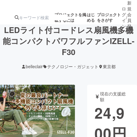
新
ロ
規
グ
会
プロジェクトを掲
はじ
プロジェクト
/
載するには
める
をさがす
イ
員
ン
登
LEDライト付コードレス扇風機多機
録
能コンパクトパワフルファンIZELL-
F30
人気のプロ
注目のリ
注目の新着プロ
募集終了が近いプ
もうすぐ公開
ジェクト
ターン
ジェクト
ロジェクト
されます
belleclair
テクノロジー・ガジェット
東京都
アート・写真
音楽
現在の支援総
テクノロジー・ガジェット
ゲーム・サ
額
24,9
映像・映画
書籍・雑誌
00
円
ビジネス・起業
チャレンジ