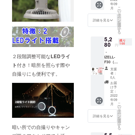
年09
充電
こ
月
ケーブ
の
リ
ル×１
タ
ー
（アダ
ン
詳細を見る
を
プター
選
択
はご用
す
る
意くだ
5,2
さい）
残り
・説明
80
100
円
書×1
・
２段階調整可能な
LEDライ
IZELL-
F30（ブ
ト
付き！暗所を照らす際や
ラウ
支援
ン）×1
自撮りにも便利です。
者：
・本体
0人
×1 ・三
お届
脚×1 ・
け予
リモコ
定：
ン×1 ・
2022
年09
充電
こ
月
ケーブ
の
リ
ル×１
タ
ー
（アダ
ン
詳細を見る
を
プター
選
択
はご用
す
暗い所での自撮りやキャン
る
意くだ
5,5
さい）