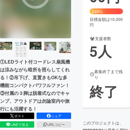
まちづくり・地域活性化
249%
目標金額は10,000
円
CAMPFIRE for Social Good
CAMPFIRE Creation
CAMPFIREふるさと納税
machi-ya
コミュニティ
支援者数
5
人
①LEDライト付コードレス扇風機
は涼みながら暗所を照らしてくれ
募集終了まで残
り
る！②吊下げ、直置きもOKな多
終了
機能コンパクトパワフルファン！
③付属の３脚は脱着式なのでキャ
ンプ、アウトドアは勿論室内や旅
行にも活躍する！
ポスト
シェア
このプロジェクトは、
LINEで送る
URLコピー