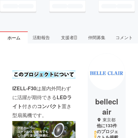
活動報告
支援者
仲間募集
コメント
ホーム
5
IZELL-F30
は屋内外問わず
に活躍が期待できる
LEDラ
bellecl
イト
付きの
コンパクト
置き
air
型扇風機です。
東京都
他に133件
のプロジェ
クトを掲載