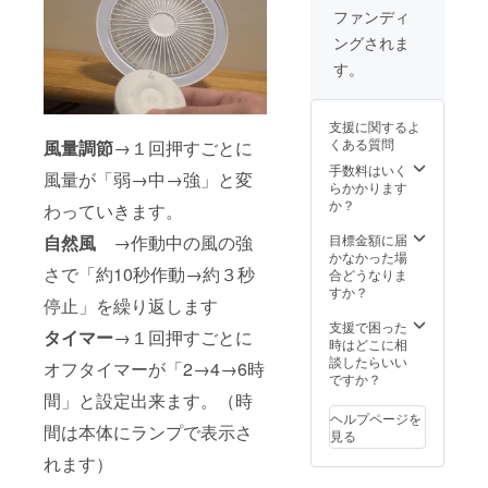
ファンディ
ングされま
す。
支援に関するよ
くある質問
風量調節
→１回押すごとに
手数料はいく
風量が「弱→中→強」と変
らかかります
か？
わっていきます。
自然風
→作動中の風の強
目標金額に届
かなかった場
さで「約10秒作動→約３秒
合どうなりま
すか？
停止」を繰り返します
支援で困った
タイマー
→１回押すごとに
時はどこに相
談したらいい
オフタイマーが「2→4→6時
ですか？
間」と設定出来ます。（時
ヘルプページを
間は本体にランプで表示さ
見る
れます）