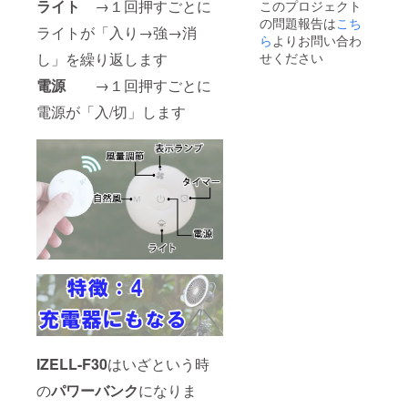
ライト
→１回押すごとに
このプロジェクト
の問題報告は
こち
ライトが「入り→強→消
ら
よりお問い合わ
し」を繰り返します
せください
電源
→１回押すごとに
電源が「入/切」します
IZELL-F30
はいざという時
の
パワーバンク
になりま