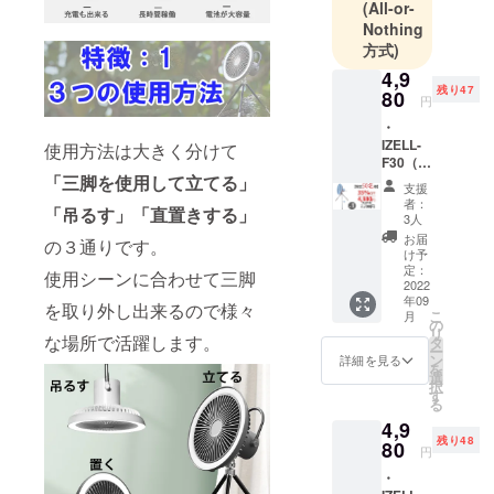
(All-or-
ベルクレー
Nothing
ル
方式)
4,9
通信販売に
残り47
80
円
関する業務
・
の責任者：
IZELL-
使用方法は大きく分けて
小泉
F30（ホ
「三脚を使用して立てる」
ワイ
支援
ト）×1
お問い合わ
者：
「吊るす」「直置きする」
・本体
3人
せ先：キャ
×1 ・三
お届
の３通りです。
ンプファイ
脚×1 ・
け予
リモコ
定：
ヤーの問合
使用シーンに合わせて三脚
ン×1 ・
2022
せ先からお
年09
充電
を取り外し出来るので様々
こ
月
ケーブ
問い合わせ
の
リ
ル×１
な場所で活躍します。
タ
下さい。
ー
（アダ
ン
詳細を見る
を
プター
選
択
はご用
す
る
意くだ
4,9
さい）
残り48
・説明
80
円
書×1
・