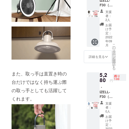
IZELL-
F30（ブ
ラウ
支援
ン）×1
者：
・本体
2人
×1 ・三
お届
脚×1 ・
け予
リモコ
定：
ン×1 ・
2022
年09
充電
こ
月
ケーブ
の
リ
ル×１
タ
ー
（アダ
ン
詳細を見る
を
プター
選
択
はご用
す
る
意くだ
また、取っ手は直置き時の
5,2
さい）
残り
・説明
80
100
円
台だけではなく持ち運ぶ際
書×1
・
の取っ手としても活躍して
IZELL-
F30（ホ
くれます。
ワイ
支援
ト）×1
者：
・本体
0人
×1 ・三
お届
脚×1 ・
け予
リモコ
定：
ン×1 ・
2022