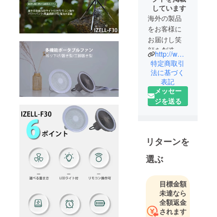
しています
海外の製品
をお客様に
お届けし笑
顔を創造す
http://www.belleclair.co.jp/
るのが私た
特定商取引
ちの会社の
法に基づく
表記
使命です。
メッセー
ジを送る
常により良
い、お客様
にご満足頂
ける商品を
リターンを
世界中から
探してまい
選ぶ
ります。
目標金額
特商法表記
未達なら
事業者の名
全額返金
称:株式会社
されます