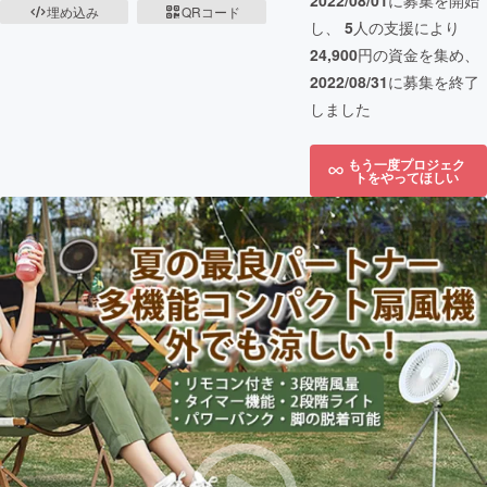
2022/08/01
に募集を開始
埋め込み
QRコード
し、
5
人の支援により
24,900
円の資金を集め、
2022/08/31
に募集を終了
しました
もう一度プロジェク
トをやってほしい