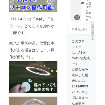
×1 ・三
お届
脚×1 ・
け予
リモコ
定：
ン×1 ・
2022
年09
充電
IZELL-F30
は
「本体」「リ
こ
月
ケーブ
の
リ
ル×１
モコン」
どちらでも操作が
タ
ー
（アダ
ン
詳細を見る
を
可能です。
プター
選
択
はご用
す
る
意くだ
このプロ
離れた場所や高い位置に本
さい）
ジェクト
・説明
体がある場合はリモコン操
書×1
は、All-or-
作が便利です。
Nothing方式
です。
目標金額を
達成した場
合にのみ、
2022/08/31
23:59:59
ま
でに集まっ
た金額が