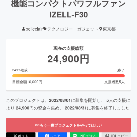
機能コンパクトパワフルファン
IZELL-F30
belleclair
テクノロジー・ガジェット
東京都
現在の支援総額
24,900
円
終了
249
%達成
目標金額
10,000
円
支援者数
5
人
このプロジェクトは、
2022/08/01
に募集を開始し、
5
人の支援に
より
24,900
円の資金を集め、
2022/08/31
に募集を終了しました
もう一度プロジェクトをやってほしい
ポスト
シェア
LINEで送る
URLコピー