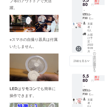
プ等のアウトドアで大活
残り
・説明
80
200
円
躍。
書×1
・
IZELL-
F30（ホ
ワイ
支援
ト）×1
者：
・本体
0人
×1 ・三
お届
脚×1 ・
け予
※スマホの自撮り器具は付属
リモコ
定：
ン×1 ・
2022
いたしません。
年09
充電
こ
月
ケーブ
の
リ
ル×１
タ
ー
（アダ
ン
詳細を見る
を
プター
選
択
はご用
す
る
意くだ
5,5
さい）
残り
・説明
80
200
円
書×1
・
LED
は
リモコン
でも簡単に
IZELL-
F30（ブ
操作できます。
ラウ
支援
ン）×1
者：
・本体
0人