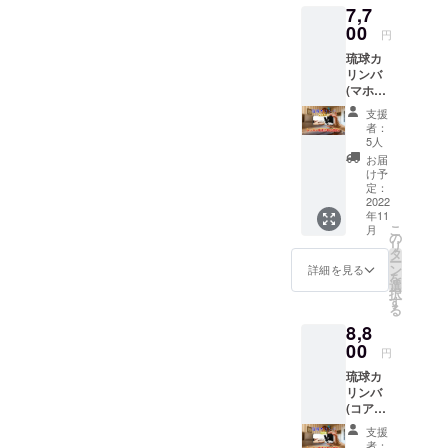
7,7
00
円
琉球カ
リンバ
(マホガ
ニー)＋
支援
ポジ
者：
ション
5人
シール
お届
＋レッ
け予
スン動
定：
画6曲分
2022
年11
【レッ
こ
月
スン楽
の
リ
曲】
タ
ー
てぃん
ン
詳細を見る
を
さぐぬ
選
択
花、芭
す
る
蕉布、
8,8
安里屋
ユン
00
円
タ、他3
琉球カ
曲
リンバ
(コア材)
＋ポジ
支援
ション
者：