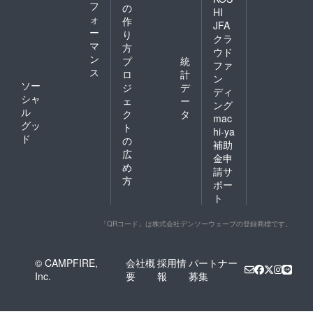
フ
の
HI
ォ
作
JFA
ー
り
クラ
マ
方
ウド
ン
プ
統
ファ
ス
ロ
計
ン
ソー
ジ
デ
ディ
シャ
ェ
ー
ング
ル
ク
タ
mac
グッ
ト
hi-ya
ド
の
補助
広
金申
め
請サ
方
ポー
ト
「QRコード」は株式会社デンソーウェーブの登録商標です。
© CAMPFIRE,
会社概
採用情
パートナー
Inc.
要
報
募集