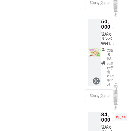
ー
前をク
ン
詳細を見る
を
レジッ
選
択
トに掲
す
る
載させ
50,
て頂き
ます。
000
円
(備考欄
琉球カ
にて、
リンバ
掲載ご
寄付10
希望の
台分 寄
お名前
支援
付する
をご記
者：
様子を
入くだ
0人
You
さい。)
お届
tubeで
※寄付先
け予
公開い
の指定
定：
たしま
2022
はでき
年11
す。そ
ません
こ
月
の際に
ので予
の
リ
ご希望
めご了
タ
ー
のお名
承くだ
ン
詳細を見る
を
前をク
さい。
選
択
レジッ
【予定
す
る
トに掲
寄付
84,
載させ
先】 あ
残り10
て頂き
000
はごん
円
ます。
保育園
琉球カ
(備考欄
ゆい