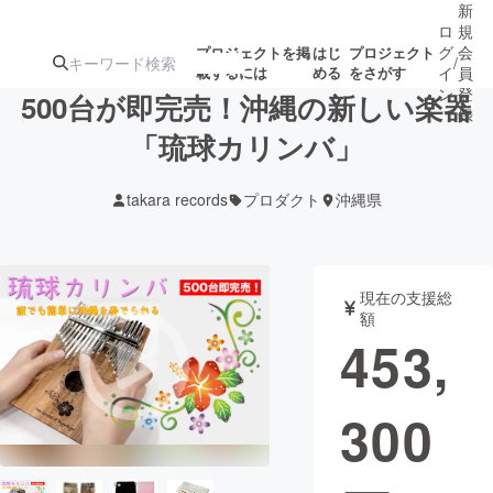
新
ロ
規
グ
会
プロジェクトを掲
はじ
プロジェクト
/
載するには
める
をさがす
イ
員
ン
登
500台が即完売！沖縄の新しい楽器
録
「琉球カリンバ」
人気のプロ
注目のリ
注目の新着プロ
募集終了が近いプ
もうすぐ公開
takara records
プロダクト
沖縄県
ジェクト
ターン
ジェクト
ロジェクト
されます
アート・写真
音楽
現在の支援総
額
453,
テクノロジー・ガジェット
ゲーム・サ
300
映像・映画
書籍・雑誌
ビジネス・起業
チャレンジ