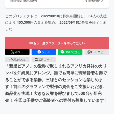
目標金額
100,000
円
支援者数
64
人
このプロジェクトは、
2022/08/18
に募集を開始し、
64
人の支援
により
453,300
円の資金を集め、
2022/09/18
に募集を終了しま
した
もう一度プロジェクトをやってほしい
ポスト
シェア
LINEで送る
URLコピー
埋め込み
QRコード
「親指ピアノ」の愛称で親しまれるアフリカ発祥のカリ
ンバを沖縄風にアレンジ。誰でも簡単に琉球音階を奏で
ることができる楽器。三線とのセッションも楽しめま
す！前回のクラファンで製作の資金をご支援いただき、
商品化が実現！大きな反響を呼びまして500台が即完
売！ 今回は子供やご高齢者への寄付も募集しています！