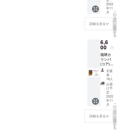
2022
年11
こ
月
の
リ
タ
ー
ン
詳細を見る
を
選
択
す
る
6,6
00
円
琉球カ
リンバ
(コア)＋
ポジ
支援
ション
者：
シール
18人
[送料込
お届
み]
け予
定：
2022
年11
こ
月
の
リ
タ
ー
ン
詳細を見る
を
選
択
す
る