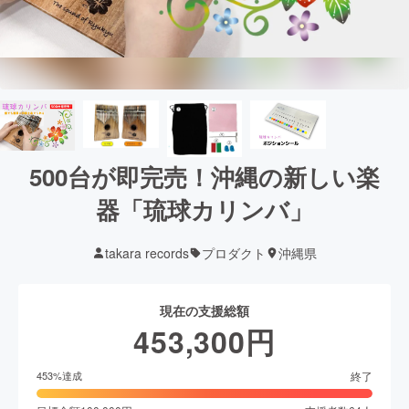
500台が即完売！沖縄の新しい楽
器「琉球カリンバ」
takara records
プロダクト
沖縄県
現在の支援総額
453,300
円
終了
453
%達成