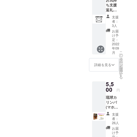
ち支援
返礼品
が特に
支援
必要無
者：
い方は
3人
こちら
お届
をご選
け予
択くだ
定：
さい。
2022
年09
感謝の
こ
月
ハガキ
の
リ
を送ら
タ
ー
せて頂
ン
詳細を見る
を
きま
選
択
す。
す
る
5,5
00
円
琉球カ
リンバ
(マホガ
ニー)＋
支援
ポジ
者：
ション
26人
シール
お届
[送料込
け予
み]
定：