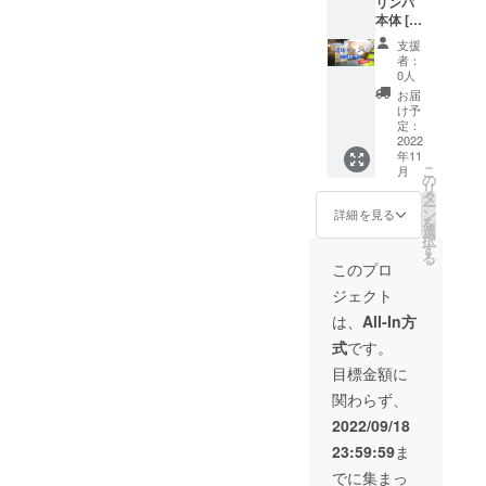
リンバ
にて、
まぁる
本体 [マ
掲載ご
保育園
ホガ
希望の
城の森
支援
ニー材
お名前
保育園
者：
コア材
をご記
デイ
0人
各10台
入くだ
サービ
お届
ずつ] 卸
さい。)
スてる
け予
プラン
※寄付先
定：
てる
お土産
2022
の指定
年11
品店
はでき
こ
月
様、楽
ません
の
リ
器店様
ので予
タ
ー
など
めご了
ン
詳細を見る
を
「琉球
承くだ
選
択
カリン
さい。
す
る
バ」を
【予定
このプロ
自社で
寄付
ジェクト
も販売
先】 あ
したい
はごん
は、
All-In方
という
保育園
式
です。
方は是
ゆい
非こち
まぁる
目標金額に
らから
保育園
関わらず、
ご購入
城の森
くださ
保育園
2022/09/18
い。 ※
デイ
23:59:59
ま
必要書
サービ
類(納品
スてる
でに集まっ