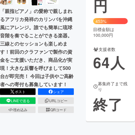
円
「親指ピアノ」の愛称で親しまれ
まちづくり・地域活性化
るアフリカ発祥のカリンバを沖縄
453%
風にアレンジ。誰でも簡単に琉球
目標金額は
CAMPFIRE for Social Good
CAMPFIRE Creation
音階を奏でることができる楽器。
100,000円
CAMPFIREふるさと納税
machi-ya
コミュニティ
三線とのセッションも楽しめま
支援者数
す！前回のクラファンで製作の資
64
人
金をご支援いただき、商品化が実
現！大きな反響を呼びまして500
台が即完売！ 今回は子供やご高齢
募集終了まで残
者への寄付も募集しています！
り
ポスト
シェア
終了
LINEで送る
URLコピー
埋め込み
QRコード