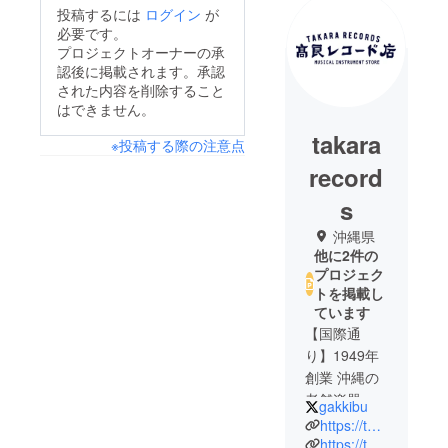
投稿するには
ログイン
が
必要です。
プロジェクトオーナーの承
認後に掲載されます。承認
された内容を削除すること
はできません。
takara
※投稿する際の注意点
record
s
沖縄県
他に2件の
プロジェク
トを掲載し
ています
【国際通
り】1949年
創業 沖縄の
老舗楽器屋
gakkibu
さんです！
https://twitter.com/gakkibu
ぜひ見にき
https://takara-rg.com/