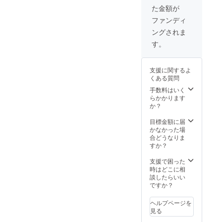
書・領
てる
た金額が
収書な
ど)があ
ファンディ
りまし
ングされま
たら備
考欄に
す。
ご記入
くださ
い
支援に関するよ
くある質問
手数料はいく
らかかります
か？
目標金額に届
かなかった場
合どうなりま
すか？
支援で困った
時はどこに相
談したらいい
ですか？
ヘルプページを
見る