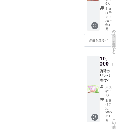
シール
8人
＋レッ
お届
スン動
け予
画6曲分
定：
【レッ
2022
年11
スン楽
こ
月
曲】
の
リ
てぃん
タ
ー
さぐぬ
ン
詳細を見る
を
花、芭
選
択
蕉布、
す
る
安里屋
10,
ユン
タ、他3
000
円
曲
琉球カ
リンバ
寄付2台
分 寄付
支援
する様
者：
子をYou
7人
tubeで
お届
公開い
け予
たしま
定：
す。そ
2022
年11
の際に
こ
月
ご希望
の
リ
のお名
タ