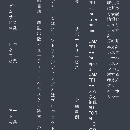
デ
会
取引法
PFI
ゲー
書
ミ
に基づ
RE
ム・
籍
ー
く表記
for
サー
・
と
情報セ
Ente
ビス
雑
は
キュリ
rtain
開発
誌
ク
サ
ティ方
men
出
ラ
ポ
針
t
版
ウ
ー
反社基
CAM
ビジ
ビ
ド
ト
本方針
PFI
ネ
ュ
フ
サ
カスタ
RE
ス・
ー
ァ
ー
マーハ
for
起業
テ
ン
ビ
ラスメ
Spor
ィ
デ
ス
ントに
ts
ー
ィ
対する
CAM
・
ン
考え方
PFI
ヘ
グ
クッ
RE
ル
と
キーポ
ふる
ス
は
リシー
さと
ケ
プ
実
納税
ア
ロ
施
AD
アー
舞
ジ
事
FOR
ト・
台
ェ
例
ALL
写真
・
ク
HIO
パ
ト
KOS