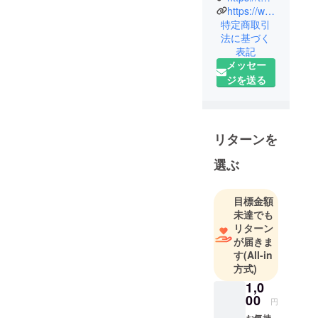
https://www.youtube.com/channel/UCN0Bz3vQOokllIY5H4Jcctg
て下さい
特定商取引
ね〜☆《昼
法に基づく
11時〜夜7
表記
時》毎週木
メッセー
曜日 定休
ジを送る
TEL:098-
861-6394
リターンを
選ぶ
目標金額
未達でも
リターン
が届きま
す
(All-in
方式)
1,0
00
円
お気持