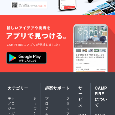
カテゴリー
起案サポート
サ
CAMP
ー
FIRE
テク
ま
プ
ス
ビ
につい
ノロ
ち
ロ
タ
ス
て
ジー
づ
ジ
ッ
・ガ
く
ェ
フ